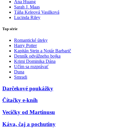
Ana Huang
Sarah J. Maas
Táňa Keleová Vasilková
Lucinda Riley
Top série
Romantické úteky
Harry Potter
Kapitán Stein a Notár Barbarič
Denník odvážneho bojka
Krimi Dominika Dána
Učím sa rozprávať
Duna
Smradi
Darčekové poukážky
Čítačky e-kníh
Vecičky od Martinusu
Káva, čaj a pochutiny