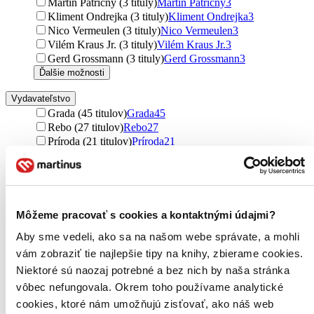
Martin Patřičný (3 tituly)
Martin Patřičný
3
Kliment Ondrejka (3 tituly)
Kliment Ondrejka
3
Nico Vermeulen (3 tituly)
Nico Vermeulen
3
Vilém Kraus Jr. (3 tituly)
Vilém Kraus Jr.
3
Gerd Grossmann (3 tituly)
Gerd Grossmann
3
Ďalšie možnosti
Vydavateľstvo
Grada (45 titulov)
Grada
45
Rebo (27 titulov)
Rebo
27
Príroda (21 titulov)
Príroda
21
Aventinum (12 titulov)
Aventinum
12
Plat4M Books (11 titulov)
Plat4M Books
11
M-EDIT-OR (11 titulov)
M-EDIT-OR
11
CPRESS (11 titulov)
CPRESS
11
Esence (10 titulov)
Esence
10
Môžeme pracovať s cookies a kontaktnými údajmi?
Knižní klub (9 titulov)
Knižní klub
9
Aby sme vedeli, ako sa na našom webe správate, a mohli
Baštan (9 titulov)
Baštan
9
Ing. Juraj Matlák (9 titulov)
Ing. Juraj Matlák
9
vám zobraziť tie najlepšie tipy na knihy, zbierame cookies.
Svojtka&Co. (8 titulov)
Svojtka&Co.
8
Niektoré sú naozaj potrebné a bez nich by naša stránka
Ikar (8 titulov)
Ikar
8
vôbec nefungovala. Okrem toho používame analytické
Brázda (8 titulov)
Brázda
8
cookies, ktoré nám umožňujú zisťovať, ako náš web
Computer Press (7 titulov)
Computer Press
7