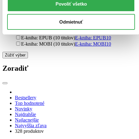
pevná väzba s prebalom (3 tituly)
pevná väzba s prebalom
3
Povoliť všetko
špirálová väzba (1 titul)
špirálová väzba
1
Ďalšie možnosti
Odmietnuť
Formát
E-kniha: PDF (24 titulov)
E-kniha: PDF
24
E-kniha: EPUB (10 titulov)
E-kniha: EPUB
10
E-kniha: MOBI (10 titulov)
E-kniha: MOBI
10
Zúžiť výber
Zoradiť
Bestsellery
Top hodnotené
Novinky
Najdrahšie
Najlacnejšie
Najvyššia zľava
328 produktov