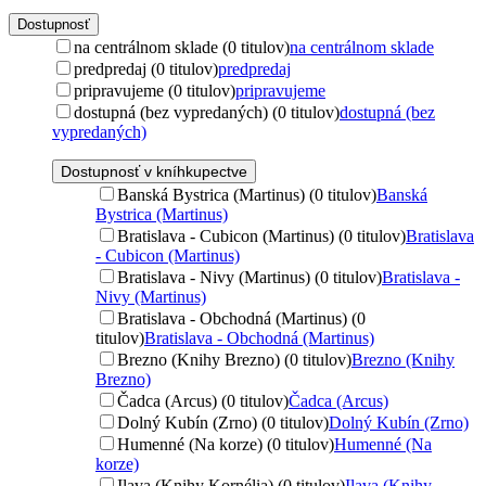
Dostupnosť
na centrálnom sklade (0 titulov)
na centrálnom sklade
predpredaj (0 titulov)
predpredaj
pripravujeme (0 titulov)
pripravujeme
dostupná (bez vypredaných) (0 titulov)
dostupná (bez
vypredaných)
Dostupnosť v kníhkupectve
Banská Bystrica (Martinus) (0 titulov)
Banská
Bystrica (Martinus)
Bratislava - Cubicon (Martinus) (0 titulov)
Bratislava
- Cubicon (Martinus)
Bratislava - Nivy (Martinus) (0 titulov)
Bratislava -
Nivy (Martinus)
Bratislava - Obchodná (Martinus) (0
titulov)
Bratislava - Obchodná (Martinus)
Brezno (Knihy Brezno) (0 titulov)
Brezno (Knihy
Brezno)
Čadca (Arcus) (0 titulov)
Čadca (Arcus)
Dolný Kubín (Zrno) (0 titulov)
Dolný Kubín (Zrno)
Humenné (Na korze) (0 titulov)
Humenné (Na
korze)
Ilava (Knihy Kornélia) (0 titulov)
Ilava (Knihy