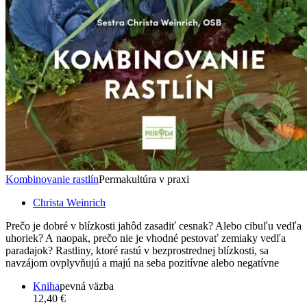
Kombinovanie rastlín
Permakultúra v praxi
Christa Weinrich
Prečo je dobré v blízkosti jahôd zasadiť cesnak? Alebo cibuľu vedľa
uhoriek? A naopak, prečo nie je vhodné pestovať zemiaky vedľa
paradajok? Rastliny, ktoré rastú v bezprostrednej blízkosti, sa
navzájom ovplyvňujú a majú na seba pozitívne alebo negatívne
Kniha
pevná väzba
12,40 €