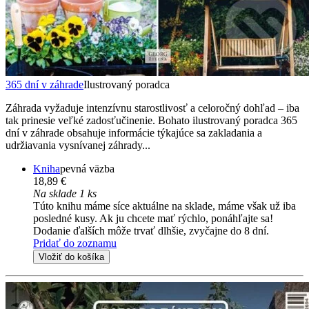
365 dní v záhrade
Ilustrovaný poradca
Záhrada vyžaduje intenzívnu starostlivosť a celoročný dohľad – iba
tak prinesie veľké zadosťučinenie. Bohato ilustrovaný poradca 365
dní v záhrade obsahuje informácie týkajúce sa zakladania a
udržiavania vysnívanej záhrady...
Kniha
pevná väzba
18,89 €
Na sklade 1 ks
Túto knihu máme síce aktuálne na sklade, máme však už iba
posledné kusy. Ak ju chcete mať rýchlo, ponáhľajte sa!
Dodanie ďalších môže trvať dlhšie, zvyčajne do 8 dní.
Pridať do zoznamu
Vložiť do košíka