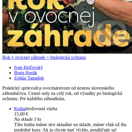
Rok v ovocnej záhrade + biologická ochrana
Ivan Hričovský
Boris Horák
Zoltán Tamašek
Praktický sprievodca ovocinárstvom od nestora slovenského
záhradníctva. Cenné rady na celý rok, od výsadby po biologickú
ochranu. Pre každého záhradkára.
Kniha
brožovaná väzba
15,00 €
Na sklade 3 ks
Túto knihu máme síce aktuálne na sklade, máme však už iba
posledné kusy. Ak ju chcete mať rýchlo, ponáhľajte sa!