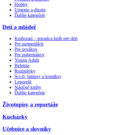
Hobby
Umenie a dizajn
Ďalšie kategórie
Deti a mládež
Knihorad – poradca kníh pre deti
Pre najmenších
Pre prvákov
Pre pubertiakov
Young Adult
Beletria
Rozprávky
Sci-fi, fantasy a komiksy
Leporelá
Náučné knihy
Ďalšie kategórie
Životopisy a reportáže
Kuchárky
Učebnice a slovníky