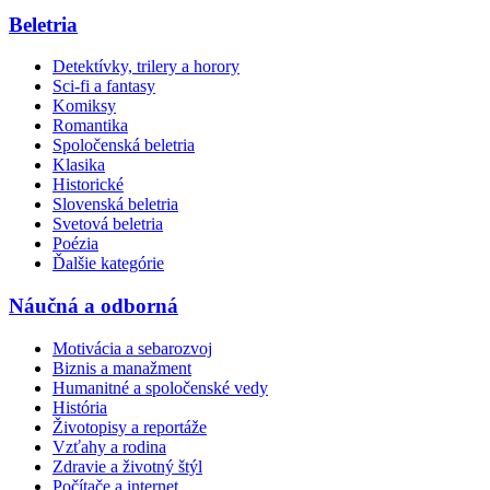
Beletria
Detektívky, trilery a horory
Sci-fi a fantasy
Komiksy
Romantika
Spoločenská beletria
Klasika
Historické
Slovenská beletria
Svetová beletria
Poézia
Ďalšie kategórie
Náučná a odborná
Motivácia a sebarozvoj
Biznis a manažment
Humanitné a spoločenské vedy
História
Životopisy a reportáže
Vzťahy a rodina
Zdravie a životný štýl
Počítače a internet