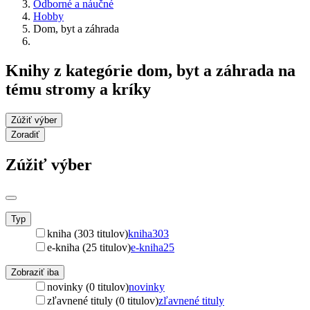
Odborné a náučné
Hobby
Dom, byt a záhrada
Knihy z kategórie dom, byt a záhrada na
tému stromy a kríky
Zúžiť výber
Zoradiť
Zúžiť výber
Typ
kniha (303 titulov)
kniha
303
e-kniha (25 titulov)
e-kniha
25
Zobraziť iba
novinky (0 titulov)
novinky
zľavnené tituly (0 titulov)
zľavnené tituly