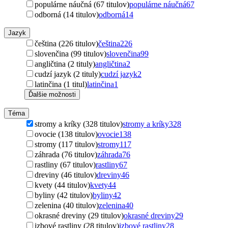
populárne náučná (67 titulov)
populárne náučná
67
odborná (14 titulov)
odborná
14
Jazyk
čeština (226 titulov)
čeština
226
slovenčina (99 titulov)
slovenčina
99
angličtina (2 tituly)
angličtina
2
cudzí jazyk (2 tituly)
cudzí jazyk
2
latinčina (1 titul)
latinčina
1
Ďalšie možnosti
Téma
stromy a kríky (328 titulov)
stromy a kríky
328
ovocie (138 titulov)
ovocie
138
stromy (117 titulov)
stromy
117
záhrada (76 titulov)
záhrada
76
rastliny (67 titulov)
rastliny
67
dreviny (46 titulov)
dreviny
46
kvety (44 titulov)
kvety
44
byliny (42 titulov)
byliny
42
zelenina (40 titulov)
zelenina
40
okrasné dreviny (29 titulov)
okrasné dreviny
29
izbové rastliny (28 titulov)
izbové rastliny
28