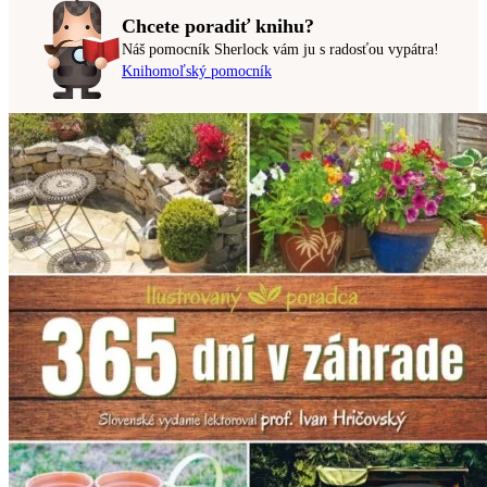
Chcete poradiť knihu?
Náš pomocník Sherlock vám ju s radosťou vypátra!
Knihomoľský pomocník