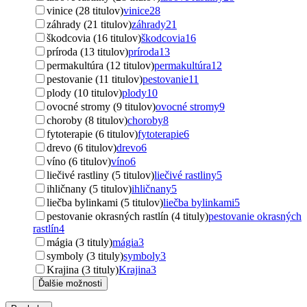
vinice (28 titulov)
vinice
28
záhrady (21 titulov)
záhrady
21
škodcovia (16 titulov)
škodcovia
16
príroda (13 titulov)
príroda
13
permakultúra (12 titulov)
permakultúra
12
pestovanie (11 titulov)
pestovanie
11
plody (10 titulov)
plody
10
ovocné stromy (9 titulov)
ovocné stromy
9
choroby (8 titulov)
choroby
8
fytoterapie (6 titulov)
fytoterapie
6
drevo (6 titulov)
drevo
6
víno (6 titulov)
víno
6
liečivé rastliny (5 titulov)
liečivé rastliny
5
ihličnany (5 titulov)
ihličnany
5
liečba bylinkami (5 titulov)
liečba bylinkami
5
pestovanie okrasných rastlín (4 tituly)
pestovanie okrasných
rastlín
4
mágia (3 tituly)
mágia
3
symboly (3 tituly)
symboly
3
Krajina (3 tituly)
Krajina
3
Ďalšie možnosti