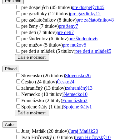
Pre koho
pre dospelých (45 titulov)
pre dospelých
45
pre gazdinky (12 titulov)
pre gazdinky
12
pre začiatočníkov (8 titulov)
pre začiatočníkov
8
pre ženy (7 titulov)
pre ženy
7
pre deti (7 titulov)
pre deti
7
pre študentov (6 titulov)
pre študentov
6
pre mužov (5 titulov)
pre mužov
5
pre deti a mládež (5 titulov)
pre deti a mládež
5
Ďalšie možnosti
Pôvod
Slovensko (26 titulov)
Slovensko
26
Česko (24 titulov)
Česko
24
zahraničný (13 titulov)
zahraničný
13
Nemecko (10 titulov)
Nemecko
10
Francúzsko (2 tituly)
Francúzsko
2
Spojené štáty (1 titul)
Spojené štáty
1
Ďalšie možnosti
Autor
Juraj Matlák (20 titulov)
Juraj Matlák
20
Ivan Hričovský (10 titulov)
Ivan Hričovský
10