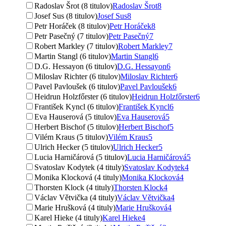
Radoslav Šrot (8 titulov)
Radoslav Šrot
8
Josef Sus (8 titulov)
Josef Sus
8
Petr Horáček (8 titulov)
Petr Horáček
8
Petr Pasečný (7 titulov)
Petr Pasečný
7
Robert Markley (7 titulov)
Robert Markley
7
Martin Stangl (6 titulov)
Martin Stangl
6
D.G. Hessayon (6 titulov)
D.G. Hessayon
6
Miloslav Richter (6 titulov)
Miloslav Richter
6
Pavel Pavloušek (6 titulov)
Pavel Pavloušek
6
Heidrun Holzfőrster (6 titulov)
Heidrun Holzfőrster
6
František Kyncl (6 titulov)
František Kyncl
6
Eva Hauserová (5 titulov)
Eva Hauserová
5
Herbert Bischof (5 titulov)
Herbert Bischof
5
Vilém Kraus (5 titulov)
Vilém Kraus
5
Ulrich Hecker (5 titulov)
Ulrich Hecker
5
Lucia Harničárová (5 titulov)
Lucia Harničárová
5
Svatoslav Kodytek (4 tituly)
Svatoslav Kodytek
4
Monika Klocková (4 tituly)
Monika Klocková
4
Thorsten Klock (4 tituly)
Thorsten Klock
4
Václav Větvička (4 tituly)
Václav Větvička
4
Marie Hrušková (4 tituly)
Marie Hrušková
4
Karel Hieke (4 tituly)
Karel Hieke
4