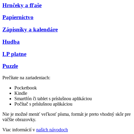
Hrnčeky a fľaše
Papiernictvo
Zápisníky a kalendáre
Hudba
LP platne
Puzzle
Prečítate na zariadeniach:
Pocketbook
Kindle
Smartfón či tablet s príslušnou aplikáciou
Počítač s príslušnou aplikáciou
Nie je možné meniť veľkosť písma, formát je preto vhodný skôr pre
väčšie obrazovky.
Viac informácií v
našich návodoch