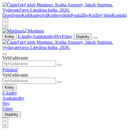
Doručenie
Kníhkupectvá
Knihovrátok
Poukážky
Knižný blog
Kontakt
E-knihy
Audioknihy
Hry
Filmy
Knihy
Doplnky
Vyhľadávanie
Prihlásiť
Vyhľadávanie
Knihy
E-knihy
Audioknihy
Hry
Filmy
Doplnky