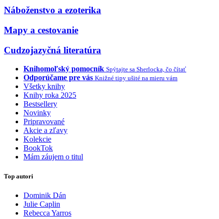
Náboženstvo a ezoterika
Mapy a cestovanie
Cudzojazyčná literatúra
Knihomoľský pomocník
Spýtajte sa Sherlocka, čo čítať
Odporúčame pre vás
Knižné tipy ušité na mieru vám
Všetky knihy
Knihy roka 2025
Bestsellery
Novinky
Pripravované
Akcie a zľavy
Kolekcie
BookTok
Mám záujem o titul
Top autori
Dominik Dán
Julie Caplin
Rebecca Yarros