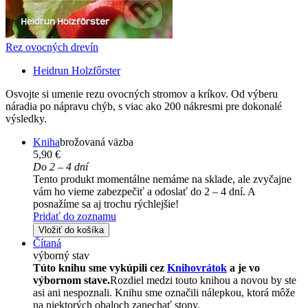
Rez ovocných drevín
Heidrun Holzfőrster
Osvojte si umenie rezu ovocných stromov a kríkov. Od výberu
náradia po nápravu chýb, s viac ako 200 nákresmi pre dokonalé
výsledky.
Kniha
brožovaná väzba
5,90 €
Do 2 – 4 dní
Tento produkt momentálne nemáme na sklade, ale zvyčajne
vám ho vieme zabezpečiť a odoslať do 2 – 4 dní. A
posnažíme sa aj trochu rýchlejšie!
Pridať do zoznamu
Vložiť do košíka
Čítaná
výborný stav
Túto knihu sme vykúpili cez
Knihovrátok
a je vo
výbornom stave.
Rozdiel medzi touto knihou a novou by ste
asi ani nespoznali. Knihu sme označili nálepkou, ktorá môže
na niektorých obaloch zanechať stopy.