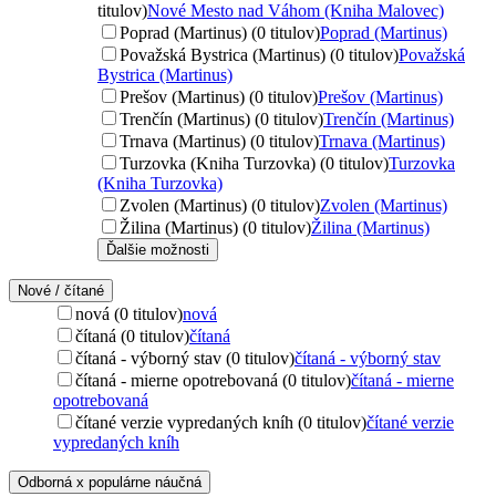
titulov)
Nové Mesto nad Váhom (Kniha Malovec)
Poprad (Martinus) (0 titulov)
Poprad (Martinus)
Považská Bystrica (Martinus) (0 titulov)
Považská
Bystrica (Martinus)
Prešov (Martinus) (0 titulov)
Prešov (Martinus)
Trenčín (Martinus) (0 titulov)
Trenčín (Martinus)
Trnava (Martinus) (0 titulov)
Trnava (Martinus)
Turzovka (Kniha Turzovka) (0 titulov)
Turzovka
(Kniha Turzovka)
Zvolen (Martinus) (0 titulov)
Zvolen (Martinus)
Žilina (Martinus) (0 titulov)
Žilina (Martinus)
Ďalšie možnosti
Nové / čítané
nová (0 titulov)
nová
čítaná (0 titulov)
čítaná
čítaná - výborný stav (0 titulov)
čítaná - výborný stav
čítaná - mierne opotrebovaná (0 titulov)
čítaná - mierne
opotrebovaná
čítané verzie vypredaných kníh (0 titulov)
čítané verzie
vypredaných kníh
Odborná x populárne náučná