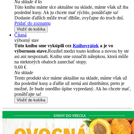
Na sklade 4 ks
Túto knihu máme síce aktuálne na sklade, máme však už iba
posledné kusy. Ak ju chcete mať rýchlo, ponáhľajte sa!
Dodanie ďalších môže trvať dlhšie, zvyčajne do troch dní.
Pridať do zoznamu
Vložiť do košíka
Čítaná
výborný stav
Túto knihu sme vykúpili cez
Knihovrátok
a je vo
výbornom stave.
Rozdiel medzi touto knihou a novou by ste
asi ani nespoznali. Knihu sme označili nálepkou, ktorá môže
na niektorých obaloch zanechať stopy.
9,69 €
Na sklade
Tento produkt síce máme aktuálne na sklade, máme však už
iba posledné kusy a ďalšie už nemá ani distribútor, preto je
možné, že bude onedlho úplne vypredaný. Ak ho chcete mať,
ponáhľajte sa!
Vložiť do košíka