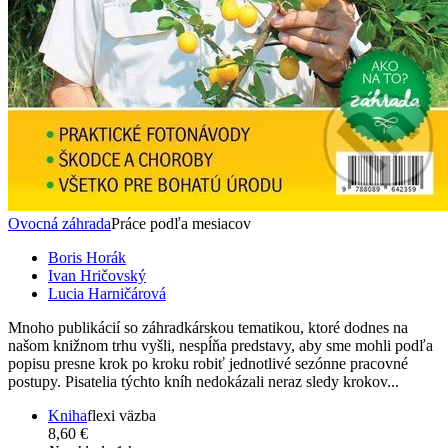
Ovocná záhrada
Práce podľa mesiacov
Boris Horák
Ivan Hričovský
Lucia Harničárová
Mnoho publikácií so záhradkárskou tematikou, ktoré dodnes na
našom knižnom trhu vyšli, nespĺňa predstavy, aby sme mohli podľa
popisu presne krok po kroku robiť jednotlivé sezónne pracovné
postupy. Pisatelia týchto kníh nedokázali neraz sledy krokov...
Kniha
flexi väzba
8,60 €