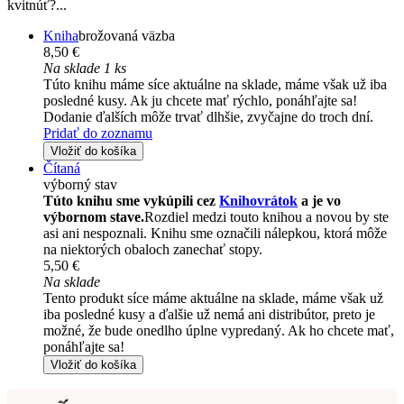
kvitnúť?...
Kniha
brožovaná väzba
8,50 €
Na sklade 1 ks
Túto knihu máme síce aktuálne na sklade, máme však už iba
posledné kusy. Ak ju chcete mať rýchlo, ponáhľajte sa!
Dodanie ďalších môže trvať dlhšie, zvyčajne do troch dní.
Pridať do zoznamu
Vložiť do košíka
Čítaná
výborný stav
Túto knihu sme vykúpili cez
Knihovrátok
a je vo
výbornom stave.
Rozdiel medzi touto knihou a novou by ste
asi ani nespoznali. Knihu sme označili nálepkou, ktorá môže
na niektorých obaloch zanechať stopy.
5,50 €
Na sklade
Tento produkt síce máme aktuálne na sklade, máme však už
iba posledné kusy a ďalšie už nemá ani distribútor, preto je
možné, že bude onedlho úplne vypredaný. Ak ho chcete mať,
ponáhľajte sa!
Vložiť do košíka