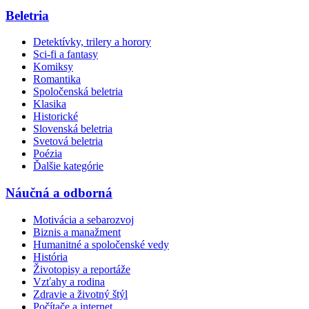
Beletria
Detektívky, trilery a horory
Sci-fi a fantasy
Komiksy
Romantika
Spoločenská beletria
Klasika
Historické
Slovenská beletria
Svetová beletria
Poézia
Ďalšie kategórie
Náučná a odborná
Motivácia a sebarozvoj
Biznis a manažment
Humanitné a spoločenské vedy
História
Životopisy a reportáže
Vzťahy a rodina
Zdravie a životný štýl
Počítače a internet