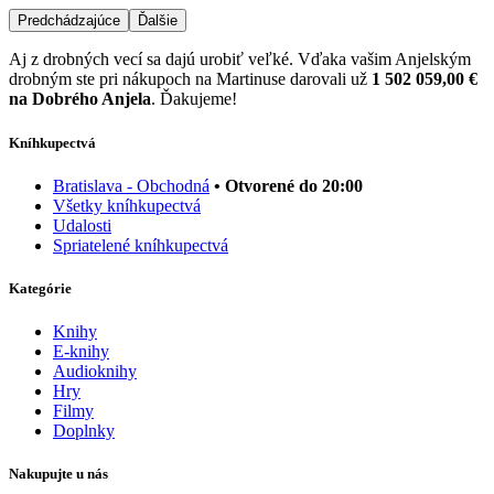
Predchádzajúce
Ďalšie
Aj z drobných vecí sa dajú urobiť veľké. Vďaka vašim Anjelským
drobným ste pri nákupoch na Martinuse darovali už
1 502 059,00 €
na Dobrého Anjela
. Ďakujeme!
Kníhkupectvá
Bratislava - Obchodná
• Otvorené do 20:00
Všetky kníhkupectvá
Udalosti
Spriatelené kníhkupectvá
Kategórie
Knihy
E-knihy
Audioknihy
Hry
Filmy
Doplnky
Nakupujte u nás