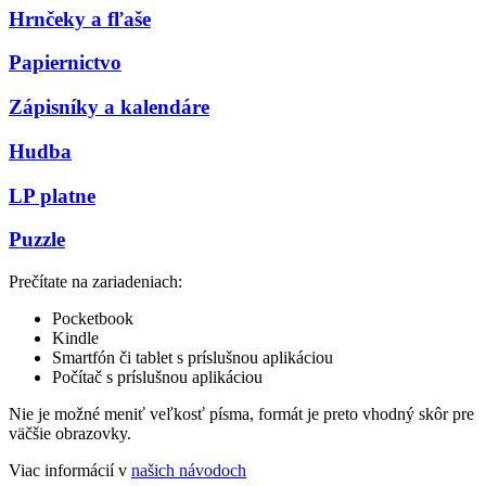
Hrnčeky a fľaše
Papiernictvo
Zápisníky a kalendáre
Hudba
LP platne
Puzzle
Prečítate na zariadeniach:
Pocketbook
Kindle
Smartfón či tablet s príslušnou aplikáciou
Počítač s príslušnou aplikáciou
Nie je možné meniť veľkosť písma, formát je preto vhodný skôr pre
väčšie obrazovky.
Viac informácií v
našich návodoch