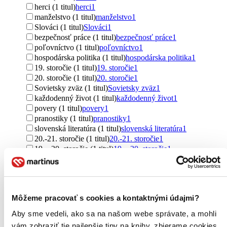
herci (1 titul)
herci
1
manželstvo (1 titul)
manželstvo
1
Slováci (1 titul)
Slováci
1
bezpečnosť práce (1 titul)
bezpečnosť práce
1
poľovníctvo (1 titul)
poľovníctvo
1
hospodárska politika (1 titul)
hospodárska politika
1
19. storočie (1 titul)
19. storočie
1
20. storočie (1 titul)
20. storočie
1
Sovietsky zväz (1 titul)
Sovietsky zväz
1
každodenný život (1 titul)
každodenný život
1
povery (1 titul)
povery
1
pranostiky (1 titul)
pranostiky
1
slovenská literatúra (1 titul)
slovenská literatúra
1
20.-21. storočie (1 titul)
20.-21. storočie
1
19. - 20. storočie (1 titul)
19. - 20. storočie
1
Česi (1 titul)
Česi
1
rodičia a deti (1 titul)
rodičia a deti
1
herečky (1 titul)
herečky
1
1914-1918 (1 titul)
1914-1918
1
Môžeme pracovať s cookies a kontaktnými údajmi?
cirkevné dejiny (1 titul)
cirkevné dejiny
1
deti v školskom veku (1 titul)
deti v školskom veku
1
Aby sme vedeli, ako sa na našom webe správate, a mohli
kresťanská výchova (1 titul)
kresťanská výchova
1
vám zobraziť tie najlepšie tipy na knihy, zbierame cookies.