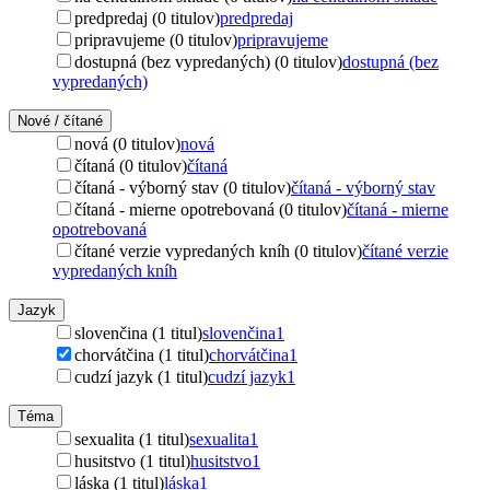
predpredaj (0 titulov)
predpredaj
pripravujeme (0 titulov)
pripravujeme
dostupná (bez vypredaných) (0 titulov)
dostupná (bez
vypredaných)
Nové / čítané
nová (0 titulov)
nová
čítaná (0 titulov)
čítaná
čítaná - výborný stav (0 titulov)
čítaná - výborný stav
čítaná - mierne opotrebovaná (0 titulov)
čítaná - mierne
opotrebovaná
čítané verzie vypredaných kníh (0 titulov)
čítané verzie
vypredaných kníh
Jazyk
slovenčina (1 titul)
slovenčina
1
chorvátčina (1 titul)
chorvátčina
1
cudzí jazyk (1 titul)
cudzí jazyk
1
Téma
sexualita (1 titul)
sexualita
1
husitstvo (1 titul)
husitstvo
1
láska (1 titul)
láska
1