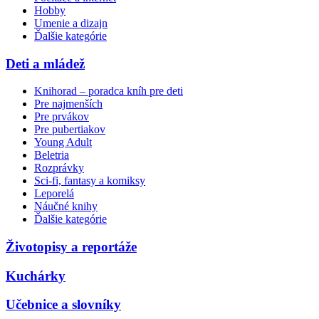
Hobby
Umenie a dizajn
Ďalšie kategórie
Deti a mládež
Knihorad – poradca kníh pre deti
Pre najmenších
Pre prvákov
Pre pubertiakov
Young Adult
Beletria
Rozprávky
Sci-fi, fantasy a komiksy
Leporelá
Náučné knihy
Ďalšie kategórie
Životopisy a reportáže
Kuchárky
Učebnice a slovníky