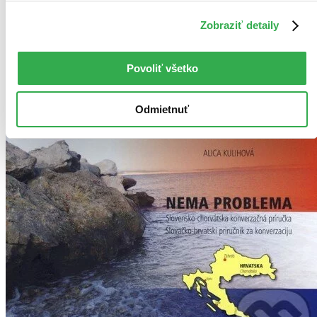
Bestsellery
Top hodnotené
Zobraziť detaily
Novinky
Najdrahšie
Najlacnejšie
Najvyššia zľava
Povoliť všetko
Použité filtre
Odmietnuť
Zrušiť filtre
Chorvátčina