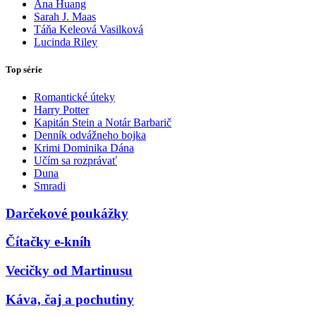
Ana Huang
Sarah J. Maas
Táňa Keleová Vasilková
Lucinda Riley
Top série
Romantické úteky
Harry Potter
Kapitán Stein a Notár Barbarič
Denník odvážneho bojka
Krimi Dominika Dána
Učím sa rozprávať
Duna
Smradi
Darčekové poukážky
Čítačky e-kníh
Vecičky od Martinusu
Káva, čaj a pochutiny