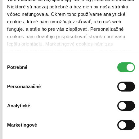
českí básnici (1 titul)
českí básnici
1
Niektoré sú naozaj potrebné a bez nich by naša stránka
14. - 15. storočie (1 titul)
14. - 15. storočie
1
zahraničný odboj (1 titul)
zahraničný odboj
1
vôbec nefungovala. Okrem toho používame analytické
témy, námety a motívy (1 titul)
témy, námety a motívy
1
cookies, ktoré nám umožňujú zisťovať, ako náš web
kresťanskí teológovia (1 titul)
kresťanskí teológovia
1
funguje, a stále ho pre vás zlepšovať. Personalizačné
Ďalšie možnosti
cookies nám dovoľujú prispôsobovať stránku pre vašu
lepšiu orientáciu. Marketingové cookies nám zas
Autor
Alica Kulihová (1 titul)
Alica Kulihová
1
umožňujú zobrazenie relevantnej reklamy. Niektoré údaje
zdieľame aj s tretími stranami. Veľmi by nám pomohlo,
Výber
Vydavateľstvo
keby sme mohli používať všetky tieto cookies. Ďakujeme!
Potrebné
súhlasu
Perfekt (1 titul)
Perfekt
1
Väzba
pevná väzba (1 titul)
pevná väzba
1
Personalizačné
Zúžiť výber
Analytické
Zoradiť
Marketingové