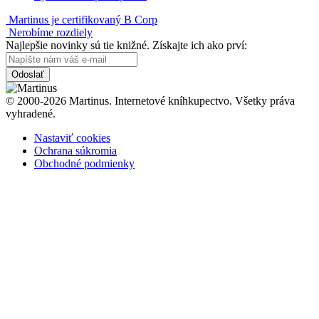
Martinus je certifikovaný B Corp
Nerobíme rozdiely
Najlepšie novinky sú tie knižné. Získajte ich ako prví:
Odoslať
© 2000-2026 Martinus. Internetové kníhkupectvo. Všetky práva
vyhradené.
Nastaviť cookies
Ochrana súkromia
Obchodné podmienky