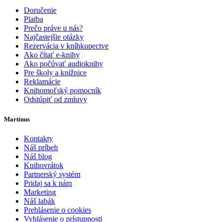
Doručenie
Platba
Prečo práve u nás?
Najčastejšie otázky
Rezervácia v kníhkupectve
Ako čítať e-knihy
Ako počúvať audioknihy
Pre školy a knižnice
Reklamácie
Knihomoľský pomocník
Odstúpiť od zmluvy
Martinus
Kontakty
Náš príbeh
Náš blog
Knihovrátok
Partnerský systém
Pridaj sa k nám
Marketing
Náš labák
Prehlásenie o cookies
Vyhlásenie o prístupnosti