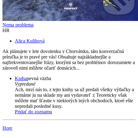
Nema problema
HR
Alica Kulihová
Ak plánujete v lete dovolenku v Chorvátsku, táto konverzačná
príručka je to pravé pre vás! Obsahuje najzákladnejšie a
najfrekventovanejšie frázy, ktorými sa bez problémov dorozumiete a
zároveň nimi môžete očariť domácich...
Kniha
pevná väzba
Vypredané
Ach, mrzí nás to, z tejto knihy sa už predali všetky výtlačky a
nemáme ju na sklade my ani vydavateľ :( Teoreticky však
môžete mať šťastie v niektorých iných obchodoch, ktoré ešte
nepredali posledné kusy.
Pridať do zoznamu
Hore