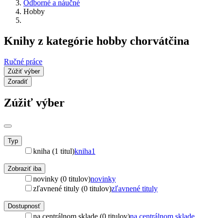
Odborné a náučné
Hobby
Knihy z kategórie hobby chorvátčina
Ručné práce
Zúžiť výber
Zoradiť
Zúžiť výber
Typ
kniha (1 titul)
kniha
1
Zobraziť iba
novinky (0 titulov)
novinky
zľavnené tituly (0 titulov)
zľavnené tituly
Dostupnosť
na centrálnom sklade (0 titulov)
na centrálnom sklade