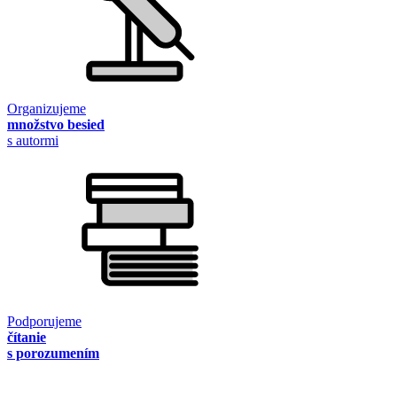
Organizujeme
množstvo besied
s autormi
Podporujeme
čítanie
s porozumením