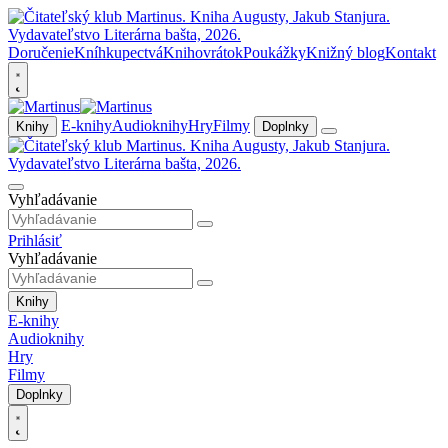
Doručenie
Kníhkupectvá
Knihovrátok
Poukážky
Knižný blog
Kontakt
E-knihy
Audioknihy
Hry
Filmy
Knihy
Doplnky
Vyhľadávanie
Prihlásiť
Vyhľadávanie
Knihy
E-knihy
Audioknihy
Hry
Filmy
Doplnky