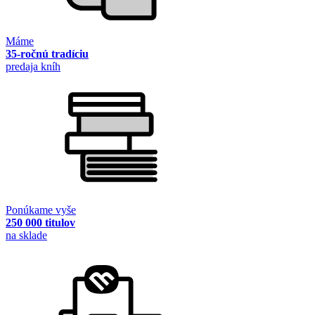
Máme
35-ročnú tradíciu
predaja kníh
Ponúkame vyše
250 000 titulov
na sklade