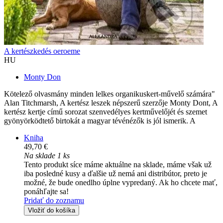
A kertészkedés oeroeme
HU
Monty Don
Kötelező olvasmány minden lelkes organikuskert-művelő számára"
Alan Titchmarsh, A kertész leszek népszerű szerzője Monty Dont, A
kertész kertje című sorozat szenvedélyes kertművelőjét és szemet
gyönyörködtető birtokát a magyar tévénézők is jól ismerik. A
Kniha
49,70 €
Na sklade 1 ks
Tento produkt síce máme aktuálne na sklade, máme však už
iba posledné kusy a ďalšie už nemá ani distribútor, preto je
možné, že bude onedlho úplne vypredaný. Ak ho chcete mať,
ponáhľajte sa!
Pridať do zoznamu
Vložiť do košíka