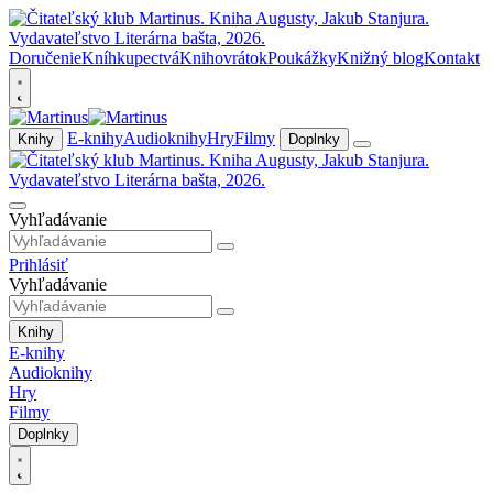
Doručenie
Kníhkupectvá
Knihovrátok
Poukážky
Knižný blog
Kontakt
E-knihy
Audioknihy
Hry
Filmy
Knihy
Doplnky
Vyhľadávanie
Prihlásiť
Vyhľadávanie
Knihy
E-knihy
Audioknihy
Hry
Filmy
Doplnky