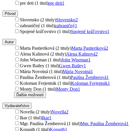
pre deti (1 titul)
pre deti
1
Pôvod
Slovensko (2 tituly)
Slovensko
2
zahraničný (1 titul)
zahraničný
1
Spojené kráľovstvo (1 titul)
Spojené kráľovstvo
1
Autor
Marta Pastieriková (2 tituly)
Marta Pastieriková
2
Alena Kalinová (2 tituly)
Alena Kalinová
2
John Wiseman (1 titul)
John Wiseman
1
Gwen Bailey (1 titul)
Gwen Bailey
1
Mária Novotná (1 titul)
Mária Novotná
1
Paulína Žemberová (1 titul)
Paulína Žemberová
1
Koloman Ferjentsik (1 titul)
Koloman Ferjentsik
1
Monty Don (1 titul)
Monty Don
1
Ďalšie možnosti
Vydavateľstvo
Novella (2 tituly)
Novella
2
Ikar (1 titul)
Ikar
1
Mgr. Paulína Žemberová (1 titul)
Mgr. Paulína Žemberová
1
Kossuth (1 titul)
Kossuth
1