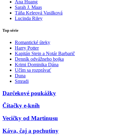
Ana Huang
Sarah J. Maas
Táňa Keleová Vasilková
Lucinda Riley
Top série
Romantické úteky
Harry Potter
Kapitán Stein a Notár Barbarič
Denník odvážneho bojka
Krimi Dominika Dána
Učím sa rozprávať
Duna
Smradi
Darčekové poukážky
Čítačky e-kníh
Vecičky od Martinusu
Káva, čaj a pochutiny