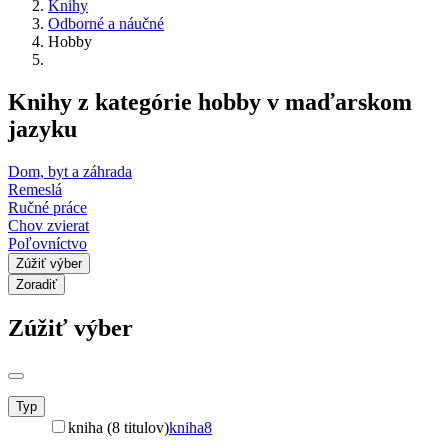
Knihy
Odborné a náučné
Hobby
Knihy z kategórie hobby v maďarskom
jazyku
Dom, byt a záhrada
Remeslá
Ručné práce
Chov zvierat
Poľovníctvo
Zúžiť výber
Zoradiť
Zúžiť výber
Typ
kniha (8 titulov)
kniha
8