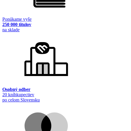
Ponúkame vyše
250 000 titulov
na sklade
Osobný odber
20 kníhkupectiev
po celom Slovensku