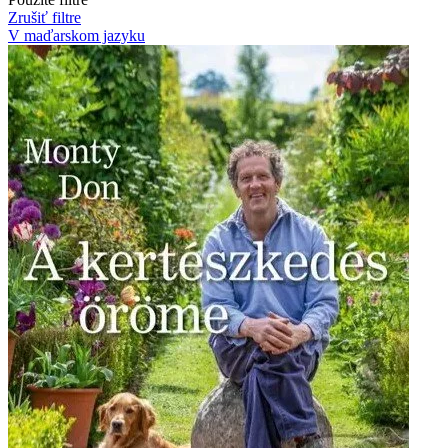
Zrušiť filtre
V maďarskom jazyku