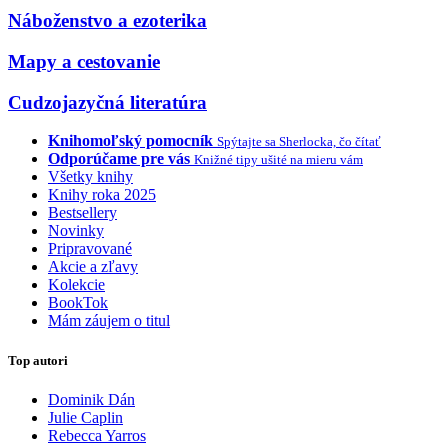
Náboženstvo a ezoterika
Mapy a cestovanie
Cudzojazyčná literatúra
Knihomoľský pomocník
Spýtajte sa Sherlocka, čo čítať
Odporúčame pre vás
Knižné tipy ušité na mieru vám
Všetky knihy
Knihy roka 2025
Bestsellery
Novinky
Pripravované
Akcie a zľavy
Kolekcie
BookTok
Mám záujem o titul
Top autori
Dominik Dán
Julie Caplin
Rebecca Yarros