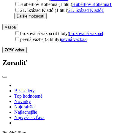
Hubertlov Bohemia (1 titul)
Hubertlov Bohemia
1
21. Század Kiadó (1 titul)
21. Század Kiadó
1
Ďalšie možnosti
Väzba
brožovaná väzba (4 tituly)
brožovaná väzba
4
pevná väzba (3 tituly)
pevná väzba
3
Zúžiť výber
Zoradiť
Bestsellery
Top hodnotené
Novinky
Najdrahšie
Najlacnejšie
Najvyššia zľava
Použité filtre