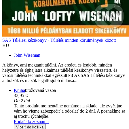
SAS Túlélési kézikönyv - Túlélés minden körülmények között
HU
John Wiseman
A könyv, ami megtanít túlélni. Az eredeti és legjobb, minden
helyzetre és éghajlatra alkalmas túlélési kézikönyv visszatért, és
városi túlélési technikákkal egészült ki! Az SAS Túlélési kézikönyv
a túrázók és utazók legátfogóbb útitársa...
Kniha
brožovaná väzba
32,95 €
Do 2 dní
Tento produkt momentálne nemáme na sklade, ale zvyčajne
vám ho vieme zabezpečiť a odoslať do 2 dní. A posnažíme sa
aj trochu rýchlejšie!
Pridať do zoznamu
Vložiť do košíka