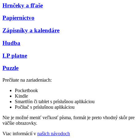
Hrnčeky a fľaše
Papiernictvo
Zápisníky a kalendáre
Hudba
LP platne
Puzzle
Prečítate na zariadeniach:
Pocketbook
Kindle
Smartfón či tablet s príslušnou aplikáciou
Počítač s príslušnou aplikáciou
Nie je možné meniť veľkosť písma, formát je preto vhodný skôr pre
väčšie obrazovky.
Viac informácií v
našich návodoch