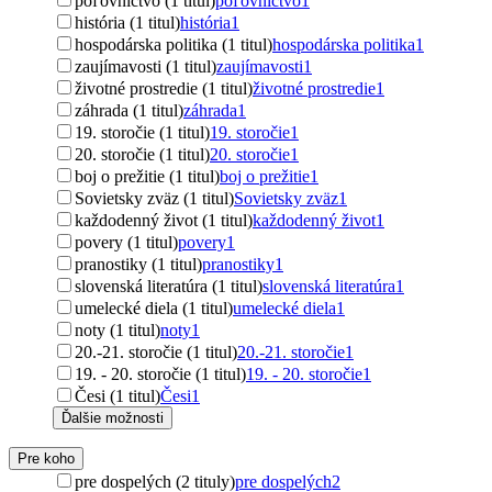
poľovníctvo (1 titul)
poľovníctvo
1
história (1 titul)
história
1
hospodárska politika (1 titul)
hospodárska politika
1
zaujímavosti (1 titul)
zaujímavosti
1
životné prostredie (1 titul)
životné prostredie
1
záhrada (1 titul)
záhrada
1
19. storočie (1 titul)
19. storočie
1
20. storočie (1 titul)
20. storočie
1
boj o prežitie (1 titul)
boj o prežitie
1
Sovietsky zväz (1 titul)
Sovietsky zväz
1
každodenný život (1 titul)
každodenný život
1
povery (1 titul)
povery
1
pranostiky (1 titul)
pranostiky
1
slovenská literatúra (1 titul)
slovenská literatúra
1
umelecké diela (1 titul)
umelecké diela
1
noty (1 titul)
noty
1
20.-21. storočie (1 titul)
20.-21. storočie
1
19. - 20. storočie (1 titul)
19. - 20. storočie
1
Česi (1 titul)
Česi
1
Ďalšie možnosti
Pre koho
pre dospelých (2 tituly)
pre dospelých
2