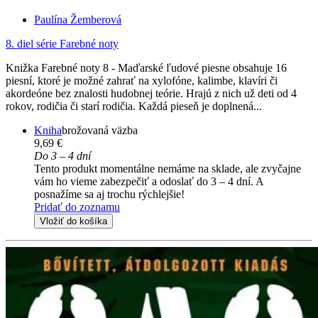
Paulína Žemberová
8. diel série
Farebné noty
Knižka Farebné noty 8 - Maďarské ľudové piesne obsahuje 16
piesní, ktoré je možné zahrať na xylofóne, kalimbe, klavíri či
akordeóne bez znalosti hudobnej teórie. Hrajú z nich už deti od 4
rokov, rodičia či starí rodičia. Každá pieseň je doplnená...
Kniha
brožovaná väzba
9,69 €
Do 3 – 4 dní
Tento produkt momentálne nemáme na sklade, ale zvyčajne
vám ho vieme zabezpečiť a odoslať do 3 – 4 dní. A
posnažíme sa aj trochu rýchlejšie!
Pridať do zoznamu
Vložiť do košíka