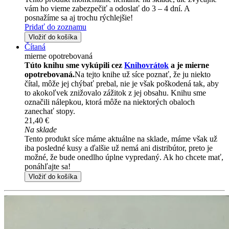
vám ho vieme zabezpečiť a odoslať do 3 – 4 dní. A
posnažíme sa aj trochu rýchlejšie!
Pridať do zoznamu
Vložiť do košíka
Čítaná
mierne opotrebovaná
Túto knihu sme vykúpili cez
Knihovrátok
a je mierne
opotrebovaná.
Na tejto knihe už síce poznať, že ju niekto
čítal, môže jej chýbať prebal, nie je však poškodená tak, aby
to akokoľvek znižovalo zážitok z jej obsahu. Knihu sme
označili nálepkou, ktorá môže na niektorých obaloch
zanechať stopy.
21,40 €
Na sklade
Tento produkt síce máme aktuálne na sklade, máme však už
iba posledné kusy a ďalšie už nemá ani distribútor, preto je
možné, že bude onedlho úplne vypredaný. Ak ho chcete mať,
ponáhľajte sa!
Vložiť do košíka