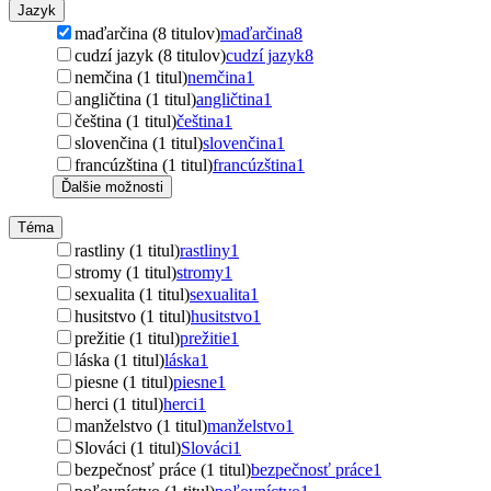
Jazyk
maďarčina (8 titulov)
maďarčina
8
cudzí jazyk (8 titulov)
cudzí jazyk
8
nemčina (1 titul)
nemčina
1
angličtina (1 titul)
angličtina
1
čeština (1 titul)
čeština
1
slovenčina (1 titul)
slovenčina
1
francúzština (1 titul)
francúzština
1
Ďalšie možnosti
Téma
rastliny (1 titul)
rastliny
1
stromy (1 titul)
stromy
1
sexualita (1 titul)
sexualita
1
husitstvo (1 titul)
husitstvo
1
prežitie (1 titul)
prežitie
1
láska (1 titul)
láska
1
piesne (1 titul)
piesne
1
herci (1 titul)
herci
1
manželstvo (1 titul)
manželstvo
1
Slováci (1 titul)
Slováci
1
bezpečnosť práce (1 titul)
bezpečnosť práce
1