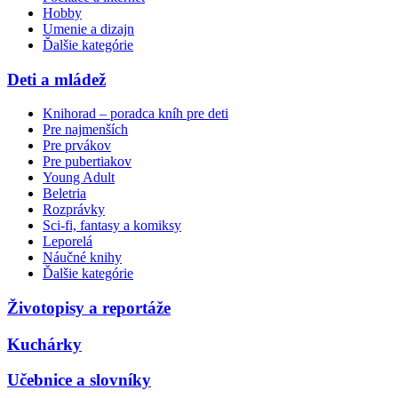
Hobby
Umenie a dizajn
Ďalšie kategórie
Deti a mládež
Knihorad – poradca kníh pre deti
Pre najmenších
Pre prvákov
Pre pubertiakov
Young Adult
Beletria
Rozprávky
Sci-fi, fantasy a komiksy
Leporelá
Náučné knihy
Ďalšie kategórie
Životopisy a reportáže
Kuchárky
Učebnice a slovníky