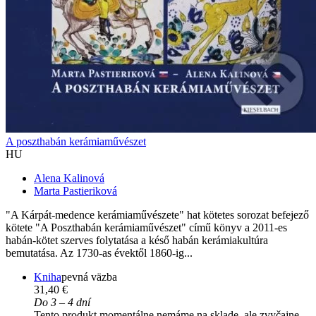
A poszthabán kerámiaművészet
HU
Alena Kalinová
Marta Pastieriková
"A Kárpát-medence kerámiaművészete" hat kötetes sorozat befejező
kötete "A Poszthabán kerámiaművészet" című könyv a 2011-es
habán-kötet szerves folytatása a késő habán kerámiakultúra
bemutatása. Az 1730-as évektől 1860-ig...
Kniha
pevná väzba
31,40 €
Do 3 – 4 dní
Tento produkt momentálne nemáme na sklade, ale zvyčajne