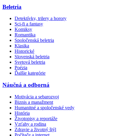
Beletria
Detektívky, trilery a horory
Sci-fi a fantasy
Komiksy
Romantika
Spoločenská beletria
Klasika
Historické
Slovenská beletria
Svetová beletria
Poézia
Ďalšie kategórie
Náučná a odborná
Motivácia a sebarozvoj
Biznis a manažment
Humanitné a spoločenské vedy
História
Životopisy a reportáže
Vzťahy a rodina
Zdravie a životný štýl
Počítače a internet