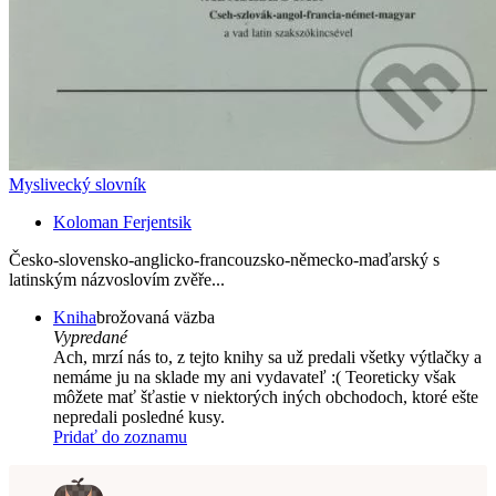
Myslivecký slovník
Koloman Ferjentsik
Česko-slovensko-anglicko-francouzsko-německo-maďarský s
latinským názvoslovím zvěře...
Kniha
brožovaná väzba
Vypredané
Ach, mrzí nás to, z tejto knihy sa už predali všetky výtlačky a
nemáme ju na sklade my ani vydavateľ :( Teoreticky však
môžete mať šťastie v niektorých iných obchodoch, ktoré ešte
nepredali posledné kusy.
Pridať do zoznamu