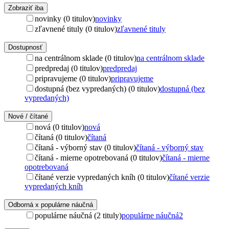
Zobraziť iba
novinky (0 titulov)
novinky
zľavnené tituly (0 titulov)
zľavnené tituly
Dostupnosť
na centrálnom sklade (0 titulov)
na centrálnom sklade
predpredaj (0 titulov)
predpredaj
pripravujeme (0 titulov)
pripravujeme
dostupná (bez vypredaných) (0 titulov)
dostupná (bez
vypredaných)
Nové / čítané
nová (0 titulov)
nová
čítaná (0 titulov)
čítaná
čítaná - výborný stav (0 titulov)
čítaná - výborný stav
čítaná - mierne opotrebovaná (0 titulov)
čítaná - mierne
opotrebovaná
čítané verzie vypredaných kníh (0 titulov)
čítané verzie
vypredaných kníh
Odborná x populárne náučná
populárne náučná (2 tituly)
populárne náučná
2