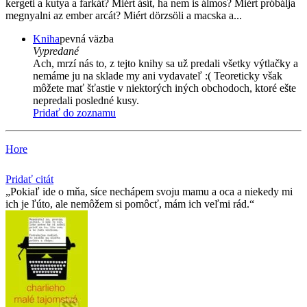
kergeti a kutya a farkát? Miért ásít, ha nem is álmos? Miért próbálja
megnyalni az ember arcát? Miért dörzsöli a macska a...
Kniha
pevná väzba
Vypredané
Ach, mrzí nás to, z tejto knihy sa už predali všetky výtlačky a
nemáme ju na sklade my ani vydavateľ :( Teoreticky však
môžete mať šťastie v niektorých iných obchodoch, ktoré ešte
nepredali posledné kusy.
Pridať do zoznamu
Hore
Pridať citát
Pokiaľ ide o mňa, síce nechápem svoju mamu a oca a niekedy mi
ich je ľúto, ale nemôžem si pomôcť, mám ich veľmi rád.