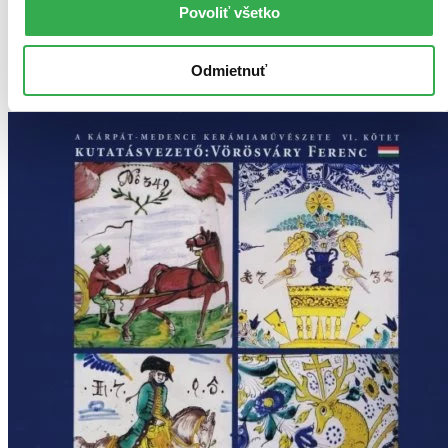
Tento produkt momentálne nemáme na sklade, ale zvyčajne
Povoliť všetko
vám ho vieme zabezpečiť a odoslať do 3 – 4 dní. A
posnažíme sa aj trochu rýchlejšie!
Pridať do zoznamu
Odmietnuť
Vložiť do košíka