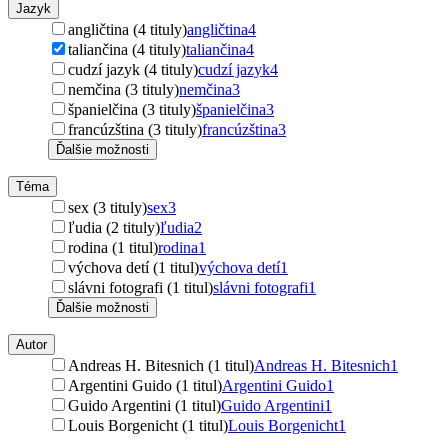
Jazyk
angličtina (4 tituly)
angličtina
4
taliančina (4 tituly)
taliančina
4
cudzí jazyk (4 tituly)
cudzí jazyk
4
nemčina (3 tituly)
nemčina
3
španielčina (3 tituly)
španielčina
3
francúzština (3 tituly)
francúzština
3
Ďalšie možnosti
Téma
sex (3 tituly)
sex
3
ľudia (2 tituly)
ľudia
2
rodina (1 titul)
rodina
1
výchova detí (1 titul)
výchova detí
1
slávni fotografi (1 titul)
slávni fotografi
1
Ďalšie možnosti
Autor
Andreas H. Bitesnich (1 titul)
Andreas H. Bitesnich
1
Argentini Guido (1 titul)
Argentini Guido
1
Guido Argentini (1 titul)
Guido Argentini
1
Louis Borgenicht (1 titul)
Louis Borgenicht
1