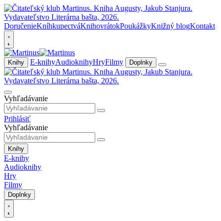
Doručenie
Kníhkupectvá
Knihovrátok
Poukážky
Knižný blog
Kontakt
E-knihy
Audioknihy
Hry
Filmy
Knihy
Doplnky
Vyhľadávanie
Prihlásiť
Vyhľadávanie
Knihy
E-knihy
Audioknihy
Hry
Filmy
Doplnky