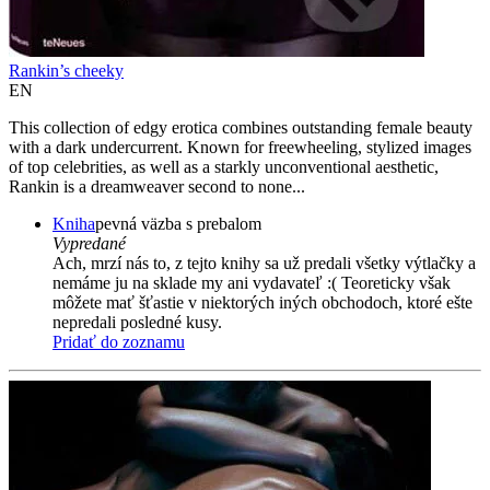
Rankin’s cheeky
EN
This collection of edgy erotica combines outstanding female beauty
with a dark undercurrent. Known for freewheeling, stylized images
of top celebrities, as well as a starkly unconventional aesthetic,
Rankin is a dreamweaver second to none...
Kniha
pevná väzba s prebalom
Vypredané
Ach, mrzí nás to, z tejto knihy sa už predali všetky výtlačky a
nemáme ju na sklade my ani vydavateľ :( Teoreticky však
môžete mať šťastie v niektorých iných obchodoch, ktoré ešte
nepredali posledné kusy.
Pridať do zoznamu