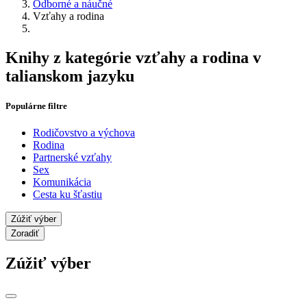
Odborné a náučné
Vzťahy a rodina
Knihy z kategórie vzťahy a rodina v
talianskom jazyku
Populárne filtre
Rodičovstvo a výchova
Rodina
Partnerské vzťahy
Sex
Komunikácia
Cesta ku šťastiu
Zúžiť výber
Zoradiť
Zúžiť výber