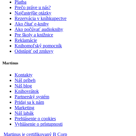
Platba
Prečo práve u nás?
Najčastejšie otázky
Rezervácia v kníhkupectve
Ako čítať e-knihy
Ako počúvať audioknihy
Pre školy a knižnice
Reklamácie
Knihomoľský pomocník
Odstúpiť od zmluvy
Martinus
Kontakty
Náš príbeh
Náš blog
Knihovrátok
Partnerský systém
Pridaj sa k nám
Marketing
Náš labák
Prehlásenie o cookies
Vyhlásenie o prístupnosti
Martinus je certifikovaný B Corp