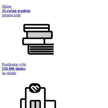
Máme
35-ročnú tradíciu
predaja kníh
Ponúkame vyše
250 000 titulov
na sklade