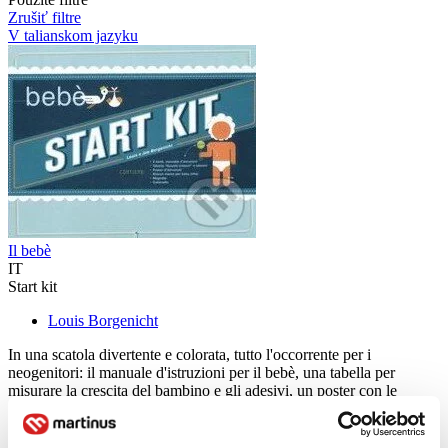
Zrušiť filtre
V talianskom jazyku
Il bebè
IT
Start kit
Louis Borgenicht
In una scatola divertente e colorata, tutto l'occorrente per i
neogenitori: il manuale d'istruzioni per il bebè, una tabella per
misurare la crescita del bambino e gli adesivi, un poster con le
istruzioni, un blocco memo per il babysitter, ...
Kniha
brožovaná väzba