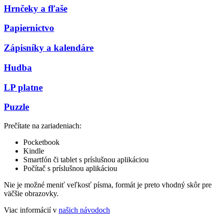
Hrnčeky a fľaše
Papiernictvo
Zápisníky a kalendáre
Hudba
LP platne
Puzzle
Prečítate na zariadeniach:
Pocketbook
Kindle
Smartfón či tablet s príslušnou aplikáciou
Počítač s príslušnou aplikáciou
Nie je možné meniť veľkosť písma, formát je preto vhodný skôr pre
väčšie obrazovky.
Viac informácií v
našich návodoch