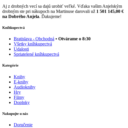
Aj z drobných vecí sa dajú urobiť veľké. Vďaka vašim Anjelským
drobným ste pri nákupoch na Martinuse darovali už
1 501 145,00 €
na Dobrého Anjela
. Ďakujeme!
Kníhkupectvá
Bratislava - Obchodná
• Otvárame o 8:30
Všetky kníhkupectvá
Udalosti
Spriatelené kníhkupectvá
Kategórie
Knihy
E-knihy
Audioknihy
Hry
Filmy
Doplnky
Nakupujte u nás
Doručenie