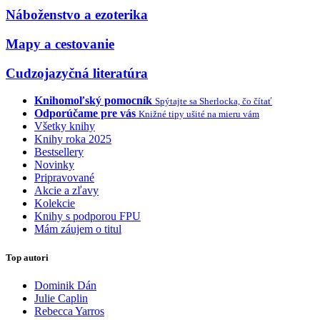
Náboženstvo a ezoterika
Mapy a cestovanie
Cudzojazyčná literatúra
Knihomoľský pomocník
Spýtajte sa Sherlocka, čo čítať
Odporúčame pre vás
Knižné tipy ušité na mieru vám
Všetky knihy
Knihy roka 2025
Bestsellery
Novinky
Pripravované
Akcie a zľavy
Kolekcie
Knihy s podporou FPU
Mám záujem o titul
Top autori
Dominik Dán
Julie Caplin
Rebecca Yarros