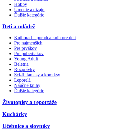
Hobby
Umenie a dizajn
Ďalšie kategórie
Deti a mládež
Knihorad – poradca kníh pre deti
Pre najmenších
Pre prvákov
Pre pubertiakov
Young Adult
Beletria
Rozprávky
Sci-fi, fantasy a komiksy
Leporelá
Náučné knihy
Ďalšie kategórie
Životopisy a reportáže
Kuchárky
Učebnice a slovníky