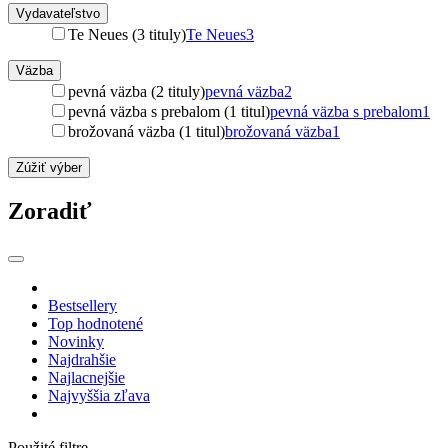
Vydavateľstvo
Te Neues (3 tituly)
Te Neues
3
Väzba
pevná väzba (2 tituly)
pevná väzba
2
pevná väzba s prebalom (1 titul)
pevná väzba s prebalom
1
brožovaná väzba (1 titul)
brožovaná väzba
1
Zúžiť výber
Zoradiť
Bestsellery
Top hodnotené
Novinky
Najdrahšie
Najlacnejšie
Najvyššia zľava
Použité filtre