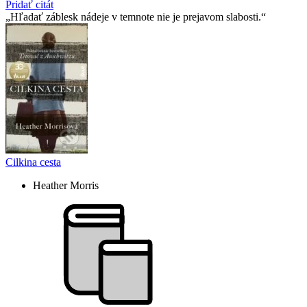
Pridať citát
Hľadať záblesk nádeje v temnote nie je prejavom slabosti.
Cilkina cesta
Heather Morris