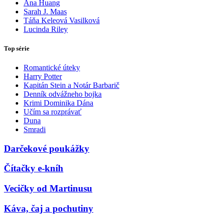
Ana Huang
Sarah J. Maas
Táňa Keleová Vasilková
Lucinda Riley
Top série
Romantické úteky
Harry Potter
Kapitán Stein a Notár Barbarič
Denník odvážneho bojka
Krimi Dominika Dána
Učím sa rozprávať
Duna
Smradi
Darčekové poukážky
Čítačky e-kníh
Vecičky od Martinusu
Káva, čaj a pochutiny