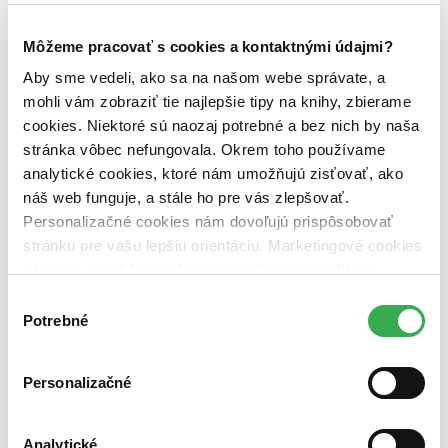
39,94 €
Viac ako 30 dní
Môžeme pracovať s cookies a kontaktnými údajmi?
Tento produkt je na objednávku a jeho dodanie môže trvať aj
viac ako 30 dní. Urobíme však všetko pre to, aby sme vašu
Aby sme vedeli, ako sa na našom webe správate, a
objednávku odoslali čo najskôr a o jej ceste vás budeme včas
mohli vám zobraziť tie najlepšie tipy na knihy, zbierame
informovať.
Pridať do zoznamu
cookies. Niektoré sú naozaj potrebné a bez nich by naša
Vložiť do košíka
stránka vôbec nefungovala. Okrem toho používame
analytické cookies, ktoré nám umožňujú zisťovať, ako
náš web funguje, a stále ho pre vás zlepšovať.
Personalizačné cookies nám dovoľujú prispôsobovať
stránku pre vašu lepšiu orientáciu. Marketingové cookies
nám zas umožňujú zobrazenie relevantnej reklamy.
Niektoré údaje zdieľame aj s tretími stranami. Veľmi by
Výber
nám pomohlo, keby sme mohli používať všetky tieto
Potrebné
súhlasu
cookies. Ďakujeme!
Personalizačné
Analytické