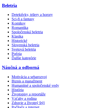
Beletria
Detektívky, trilery a horory
Sci-fi a fantasy
Komiksy
Romantika
Spoločenská beletria
Klasika
Historické
Slovenská beletria
Svetová beletria
Poézia
Ďalšie kategórie
Náučná a odborná
Motivácia a sebarozvoj
Biznis a manažment
Humanitné a spoločenské vedy
História
Životopisy a reportáže
Vzťahy a rodina
Zdravie a životný štýl
Počítače a internet