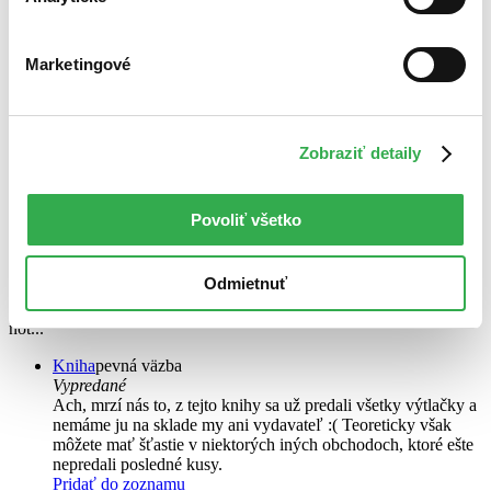
Marketingové
Zobraziť detaily
Reflections
EN
Povoliť všetko
Guido Argentini
When we look in a mirror, we consider who we are, and who we
Odmietnuť
want to be. These female nudes from the master of erotic
photography challenge our perception of what is real and what is
not...
Kniha
pevná väzba
Vypredané
Ach, mrzí nás to, z tejto knihy sa už predali všetky výtlačky a
nemáme ju na sklade my ani vydavateľ :( Teoreticky však
môžete mať šťastie v niektorých iných obchodoch, ktoré ešte
nepredali posledné kusy.
Pridať do zoznamu