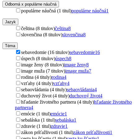
Odborná x populárne náučná
populárne náučná (1 titul)
populárne náučná
1
Jazyk
čeština (8 titulov)
čeština
8
slovenčina (8 titulov)
slovenčina
8
Téma
sebavedomie (16 titulov)
sebavedomie
16
úspech (8 titulov)
úspech
8
image ženy (8 titulov)
image ženy
8
image muža (7 titulov)
image muža
7
rodina (4 tituly)
rodina
4
vzťahy (4 tituly)
vzťahy
4
sebaovládania (4 tituly)
sebaovládania
4
duchovný život (4 tituly)
duchovný život
4
hľadanie životného partnera (4 tituly)
hľadanie životného
partnera
4
emócie (1 titul)
emócie
1
sebaláska (1 titul)
sebaláska
1
zdravie (1 titul)
zdravie
1
zákon príťažlivosti (1 titul)
zákon príťažlivosti
1
cesta ku šťastiu (1 titul)
cesta ku šťastiu
1