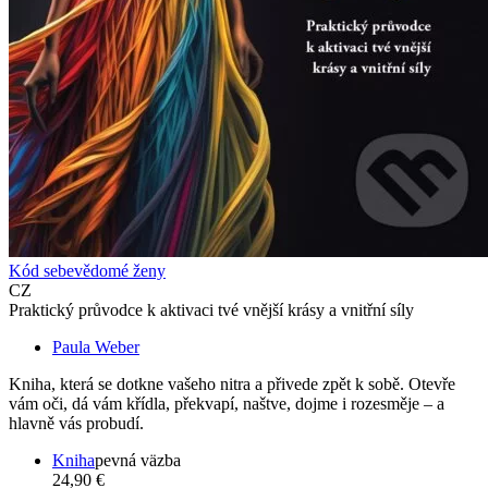
Kód sebevědomé ženy
CZ
Praktický průvodce k aktivaci tvé vnější krásy a vnitřní síly
Paula Weber
Kniha, která se dotkne vašeho nitra a přivede zpět k sobě. Otevře
vám oči, dá vám křídla, překvapí, naštve, dojme i rozesměje – a
hlavně vás probudí.
Kniha
pevná väzba
24,90 €