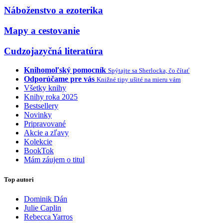
Náboženstvo a ezoterika
Mapy a cestovanie
Cudzojazyčná literatúra
Knihomoľský pomocník
Spýtajte sa Sherlocka, čo čítať
Odporúčame pre vás
Knižné tipy ušité na mieru vám
Všetky knihy
Knihy roka 2025
Bestsellery
Novinky
Pripravované
Akcie a zľavy
Kolekcie
BookTok
Mám záujem o titul
Top autori
Dominik Dán
Julie Caplin
Rebecca Yarros