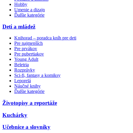
Hobby
Umenie a dizajn
Ďalšie kategórie
Deti a mládež
Knihorad – poradca kníh pre deti
Pre najmenších
Pre prvákov
Pre pubertiakov
Young Adult
Beletria
Rozprávky
Sci-fi, fantasy a komiksy
Leporelá
Náučné knihy
Ďalšie kategórie
Životopisy a reportáže
Kuchárky
Učebnice a slovníky