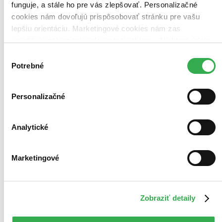
funguje, a stále ho pre vás zlepšovať. Personalizačné
cookies nám dovoľujú prispôsobovať stránku pre vašu
lepšiu orientáciu. Marketingové cookies nám zas
umožňujú zobrazenie relevantnej reklamy. Niektoré údaje
zdieľame aj s tretími stranami. Veľmi by nám pomohlo,
Výber
keby sme mohli používať všetky tieto cookies. Ďakujeme!
Potrebné
súhlasu
Personalizačné
Analytické
Marketingové
Zobraziť detaily