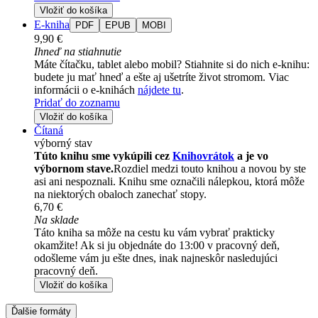
Vložiť do košíka
E-kniha
PDF
EPUB
MOBI
9,90 €
Ihneď na stiahnutie
Máte čítačku, tablet alebo mobil? Stiahnite si do nich e-knihu:
budete ju mať hneď a ešte aj ušetríte život stromom. Viac
informácii o e-knihách
nájdete tu
.
Pridať do zoznamu
Vložiť do košíka
Čítaná
výborný stav
Túto knihu sme vykúpili cez
Knihovrátok
a je vo
výbornom stave.
Rozdiel medzi touto knihou a novou by ste
asi ani nespoznali. Knihu sme označili nálepkou, ktorá môže
na niektorých obaloch zanechať stopy.
6,70 €
Na sklade
Táto kniha sa môže na cestu ku vám vybrať prakticky
okamžite! Ak si ju objednáte do 13:00 v pracovný deň,
odošleme vám ju ešte dnes, inak najneskôr nasledujúci
pracovný deň.
Vložiť do košíka
Ďalšie formáty