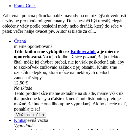
Frank Coles
Zábavná i poučná příručka nabízí návody na nejrůznější dovednosti
nezbytné pro moderní gentlemany. Dnes nestačí být urostlý elegán
oblečený vždy podle poslední módy nebo drsňák, který do sebe v
pátek večer nalije dvacet piv. Autor si klade za cíl...
Čítaná
mierne opotrebovaná
Túto knihu sme vykúpili cez
Knihovrátok
a je mierne
opotrebovaná.
Na tejto knihe už síce poznať, že ju niekto
čítal, môže jej chýbať prebal, nie je však poškodená tak, aby
to akokoľvek znižovalo zážitok z jej obsahu. Knihu sme
označili nálepkou, ktorá môže na niektorých obaloch
zanechať stopy.
12,50 €
Na sklade
Tento produkt síce máme aktuálne na sklade, máme však už
iba posledné kusy a ďalšie už nemá ani distribútor, preto je
možné, že bude onedlho úplne vypredaný. Ak ho chcete mať,
ponáhľajte sa!
Vložiť do košíka
Kniha
pevná väzba
Vypredané