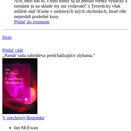
Ach, mrzí nás to, z tejto knihy sa už predali všetky výtlačky a
nemáme ju na sklade my ani vydavateľ :( Teoreticky však
môžete mať šťastie v niektorých iných obchodoch, ktoré ešte
nepredali posledné kusy.
Pridať do zoznamu
Hore
Pridať citát
Pamäť rada zahmlieva predchádzajúce zlyhania.
V orechovej škrupinke
Ian McEwan