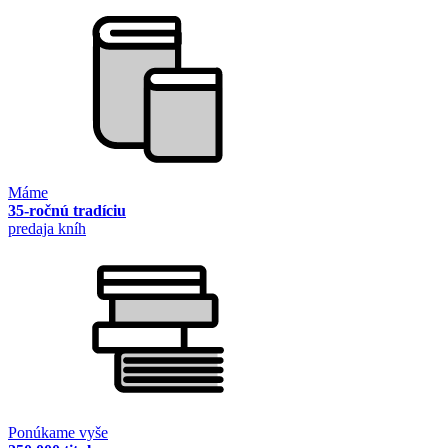
Máme
35-ročnú tradíciu
predaja kníh
Ponúkame vyše