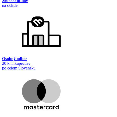
250 000 titulov
na sklade
Osobný odber
20 kníhkupectiev
po celom Slovensku