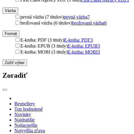
Väzba
pevná väzba (7 titulov)
pevná väzba
7
brožovaná väzba (6 titulov)
brožovaná väzba
6
Formát
E-kniha: PDF (3 tituly)
E-kniha: PDF
3
E-kniha: EPUB (3 tituly)
E-kniha: EPUB
3
E-kniha: MOBI (3 tituly)
E-kniha: MOBI
3
Zúžiť výber
Zoradiť
Bestsellery
Top hodnotené
Novinky
Najdrahšie
Najlacnejšie
Najvyššia zľava