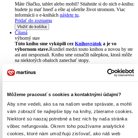
Máte čítačku, tablet alebo mobil? Stiahnite si do nich e-knihu:
budete ju mať hneď a ešte aj ušetríte život stromom. Viac
informácii o e-knihách
nájdete tu
.
Pridať do zoznamu
Vložiť do košíka
Čítaná
výborný stav
Túto knihu sme vykúpili cez
Knihovrátok
a je vo
výbornom stave.
Rozdiel medzi touto knihou a novou by ste
asi ani nespoznali. Knihu sme označili nálepkou, ktorá môže
na niektorých obaloch zanechať stopy.
13,40 €
Na sklade
Tento produkt síce máme aktuálne na sklade, máme však už
iba posledné kusy a ďalšie už nemá ani distribútor, preto je
možné, že bude onedlho úplne vypredaný. Ak ho chcete mať,
ponáhľajte sa!
Môžeme pracovať s cookies a kontaktnými údajmi?
Vložiť do košíka
Aby sme vedeli, ako sa na našom webe správate, a mohli
vám zobraziť tie najlepšie tipy na knihy, zbierame cookies.
Ďalšie formáty
Niektoré sú naozaj potrebné a bez nich by naša stránka
vôbec nefungovala. Okrem toho používame analytické
cookies, ktoré nám umožňujú zisťovať, ako náš web