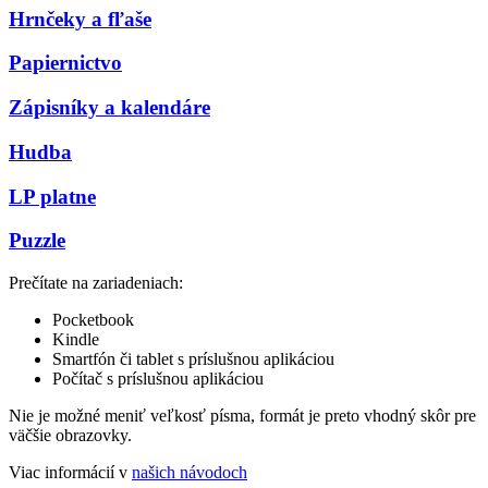
Hrnčeky a fľaše
Papiernictvo
Zápisníky a kalendáre
Hudba
LP platne
Puzzle
Prečítate na zariadeniach:
Pocketbook
Kindle
Smartfón či tablet s príslušnou aplikáciou
Počítač s príslušnou aplikáciou
Nie je možné meniť veľkosť písma, formát je preto vhodný skôr pre
väčšie obrazovky.
Viac informácií v
našich návodoch