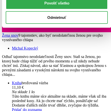
Povoliť všetko
Odmietnuť
Žena snov
9 tajomstiev, ako byť neodolateľnou ženou pre svojho
vysnívaného chlapa
Michal Kopecký
Odhaľ tajomstvo neodolateľnosti Ženy snov. Staň sa ženou, po
ktorej bude chlap túžiť od prvého momentu a už nikdy nebude
chcieť inú. Získaj návod, ako sa stať šťastnou a spokojnou ženou s
pevnými zásadami a vysokými nárokmi na svojho vysnívaného
chlapa...
Kniha
brožovaná väzba
11,10 €
Na sklade 1 ks
Túto knihu máme síce aktuálne na sklade, máme však už iba
posledné kusy. Ak ju chcete mať rýchlo, ponáhľajte sa!
Dodanie ďalších môže trvať dlhšie, zvyčajne do týždňa.
Pridať do zoznamu