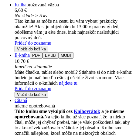
Kniha
brožovaná väzba
6,60 €
Na sklade > 5 ks
Táto kniha sa môže na cestu ku vám vybrať prakticky
okamžite! Ak si ju objednáte do 13:00 v pracovný deň,
odošleme vám ju ešte dnes, inak najneskôr nasledujúci
pracovný deň.
Pridať do zoznamu
Vložiť do košíka
E-kniha
PDF
EPUB
MOBI
10,70 €
Ihneď na stiahnutie
Máte čítačku, tablet alebo mobil? Stiahnite si do nich e-knihu:
budete ju mať hneď a ešte aj ušetríte život stromom. Viac
informácii o e-knihách
nájdete tu
.
Pridať do zoznamu
Vložiť do košíka
Čítaná
mierne opotrebovaná
Túto knihu sme vykúpili cez
Knihovrátok
a je mierne
opotrebovaná.
Na tejto knihe už síce poznať, že ju niekto
čítal, môže jej chýbať prebal, nie je však poškodená tak, aby
to akokoľvek znižovalo zážitok z jej obsahu. Knihu sme
označili nálepkou, ktorá môže na niektorých obaloch