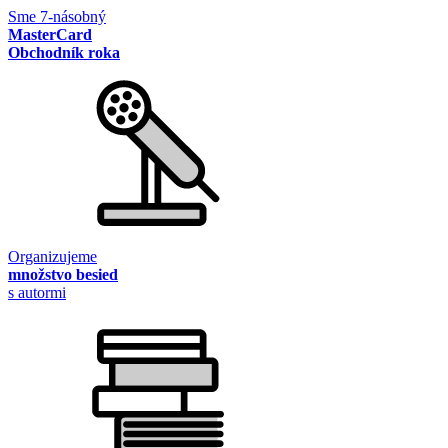
Sme 7-násobný
MasterCard
Obchodník roka
Organizujeme
množstvo besied
s autormi