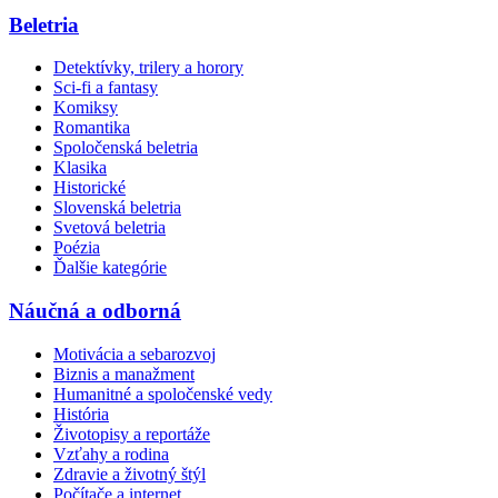
Beletria
Detektívky, trilery a horory
Sci-fi a fantasy
Komiksy
Romantika
Spoločenská beletria
Klasika
Historické
Slovenská beletria
Svetová beletria
Poézia
Ďalšie kategórie
Náučná a odborná
Motivácia a sebarozvoj
Biznis a manažment
Humanitné a spoločenské vedy
História
Životopisy a reportáže
Vzťahy a rodina
Zdravie a životný štýl
Počítače a internet