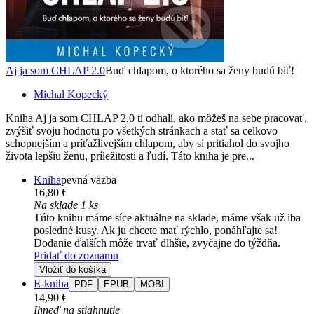
Aj ja som CHLAP 2.0
Buď chlapom, o ktorého sa ženy budú biť!
Michal Kopecký
Kniha Aj ja som CHLAP 2.0 ti odhalí, ako môžeš na sebe pracovať,
zvýšiť svoju hodnotu po všetkých stránkach a stať sa celkovo
schopnejším a príťažlivejším chlapom, aby si pritiahol do svojho
života lepšiu ženu, príležitosti a ľudí. Táto kniha je pre...
Kniha
pevná väzba
16,80 €
Na sklade 1 ks
Túto knihu máme síce aktuálne na sklade, máme však už iba
posledné kusy. Ak ju chcete mať rýchlo, ponáhľajte sa!
Dodanie ďalších môže trvať dlhšie, zvyčajne do týždňa.
Pridať do zoznamu
Vložiť do košíka
E-kniha
PDF
EPUB
MOBI
14,90 €
Ihneď na stiahnutie