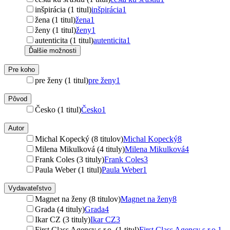
inšpirácia (1 titul)
inšpirácia
1
žena (1 titul)
žena
1
ženy (1 titul)
ženy
1
autenticita (1 titul)
autenticita
1
Ďalšie možnosti
Pre koho
pre ženy (1 titul)
pre ženy
1
Pôvod
Česko (1 titul)
Česko
1
Autor
Michal Kopecký (8 titulov)
Michal Kopecký
8
Milena Mikulková (4 tituly)
Milena Mikulková
4
Frank Coles (3 tituly)
Frank Coles
3
Paula Weber (1 titul)
Paula Weber
1
Vydavateľstvo
Magnet na ženy (8 titulov)
Magnet na ženy
8
Grada (4 tituly)
Grada
4
Ikar CZ (3 tituly)
Ikar CZ
3
First Class Agency s.r.o. (1 titul)
First Class Agency s.r.o.
1