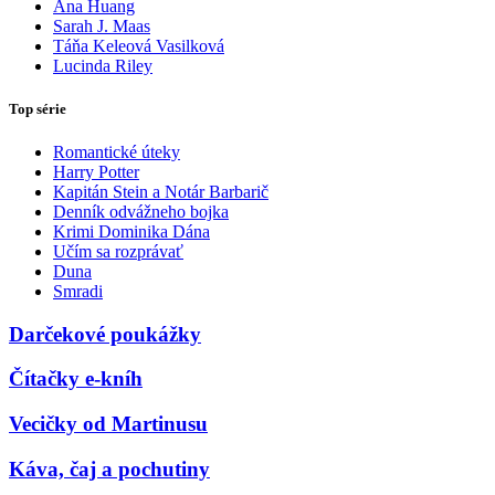
Ana Huang
Sarah J. Maas
Táňa Keleová Vasilková
Lucinda Riley
Top série
Romantické úteky
Harry Potter
Kapitán Stein a Notár Barbarič
Denník odvážneho bojka
Krimi Dominika Dána
Učím sa rozprávať
Duna
Smradi
Darčekové poukážky
Čítačky e-kníh
Vecičky od Martinusu
Káva, čaj a pochutiny