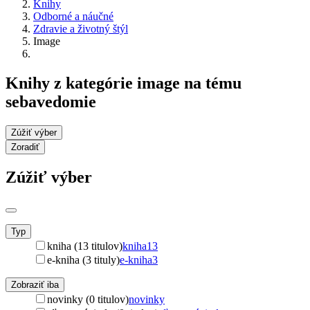
Knihy
Odborné a náučné
Zdravie a životný štýl
Image
Knihy z kategórie image na tému
sebavedomie
Zúžiť výber
Zoradiť
Zúžiť výber
Typ
kniha (13 titulov)
kniha
13
e-kniha (3 tituly)
e-kniha
3
Zobraziť iba
novinky (0 titulov)
novinky