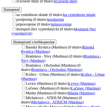
zľavnené tituly (0 titulov)
zľavnené tituly
Dostupnosť
na centrálnom sklade (0 titulov)
na centrálnom sklade
predpredaj (0 titulov)
predpredaj
pripravujeme (0 titulov)
pripravujeme
dostupná (bez vypredaných) (0 titulov)
dostupná (bez
vypredaných)
Dostupnosť v kníhkupectve
Banská Bystrica (Martinus) (0 titulov)
Banská
Bystrica (Martinus)
Bratislava - Nivy (Martinus) (0 titulov)
Bratislava -
Nivy (Martinus)
Bratislava - Obchodná (Martinus) (0
titulov)
Bratislava - Obchodná (Martinus)
Košice - Urban (Martinus) (0 titulov)
Košice - Urban
(Martinus)
Levice (Martinus) (0 titulov)
Levice (Martinus)
Lučenec (Martinus) (0 titulov)
Lučenec (Martinus)
Martin (Martinus) (0 titulov)
Martin (Martinus)
Michalovce - ATRIUM (Martinus) (0
titulov)
Michalovce - ATRIUM (Martinus)
Myjava (Kniha Myjava) (0 titulov)
Myjava (Kniha