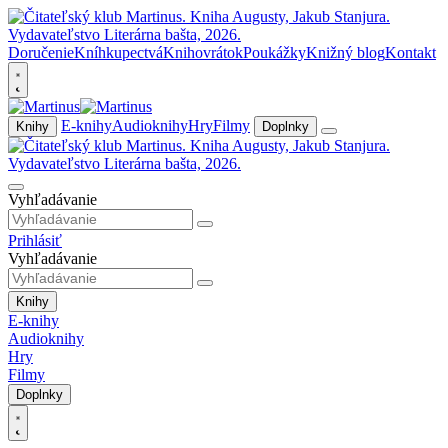
Doručenie
Kníhkupectvá
Knihovrátok
Poukážky
Knižný blog
Kontakt
E-knihy
Audioknihy
Hry
Filmy
Knihy
Doplnky
Vyhľadávanie
Prihlásiť
Vyhľadávanie
Knihy
E-knihy
Audioknihy
Hry
Filmy
Doplnky