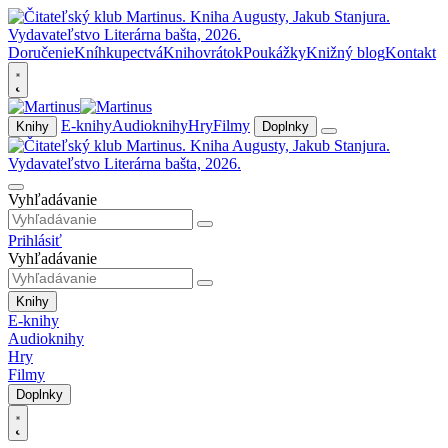
Doručenie
Kníhkupectvá
Knihovrátok
Poukážky
Knižný blog
Kontakt
E-knihy
Audioknihy
Hry
Filmy
Knihy
Doplnky
Vyhľadávanie
Prihlásiť
Vyhľadávanie
Knihy
E-knihy
Audioknihy
Hry
Filmy
Doplnky