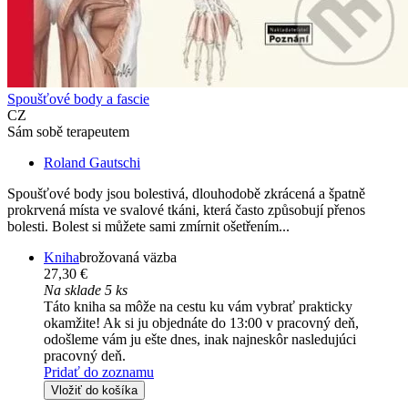
Spoušťové body a fascie
CZ
Sám sobě terapeutem
Roland Gautschi
Spoušťové body jsou bolestivá, dlouhodobě zkrácená a špatně
prokrvená místa ve svalové tkáni, která často způsobují přenos
bolesti. Bolest si můžete sami zmírnit ošetřením...
Kniha
brožovaná väzba
27,30 €
Na sklade 5 ks
Táto kniha sa môže na cestu ku vám vybrať prakticky
okamžite! Ak si ju objednáte do 13:00 v pracovný deň,
odošleme vám ju ešte dnes, inak najneskôr nasledujúci
pracovný deň.
Pridať do zoznamu
Vložiť do košíka