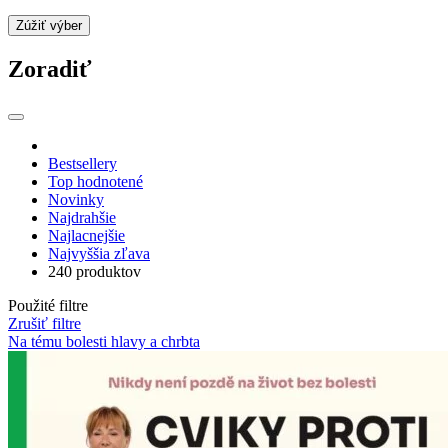
Zúžiť výber
Zoradiť
Bestsellery
Top hodnotené
Novinky
Najdrahšie
Najlacnejšie
Najvyššia zľava
240 produktov
Použité filtre
Zrušiť filtre
Na tému bolesti hlavy a chrbta