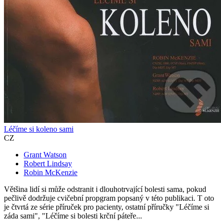
Léčíme si koleno sami
CZ
Grant Watson
Robert Lindsay
Robin McKenzie
Většina lidí si může odstranit i dlouhotrvající bolesti sama, pokud
pečlivě dodržuje cvičební propgram popsaný v této publikaci. T oto
je čtvrtá ze série příruček pro pacienty, ostatní příručky "Léčíme si
záda sami", "Léčíme si bolesti krční páteře...