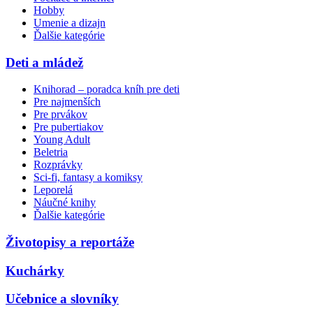
Hobby
Umenie a dizajn
Ďalšie kategórie
Deti a mládež
Knihorad – poradca kníh pre deti
Pre najmenších
Pre prvákov
Pre pubertiakov
Young Adult
Beletria
Rozprávky
Sci-fi, fantasy a komiksy
Leporelá
Náučné knihy
Ďalšie kategórie
Životopisy a reportáže
Kuchárky
Učebnice a slovníky