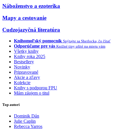
Náboženstvo a ezoterika
Mapy a cestovanie
Cudzojazyčná literatúra
Knihomoľský pomocník
Spýtajte sa Sherlocka, čo čítať
Odporúčame pre vás
Knižné tipy ušité na mieru vám
Všetky knihy
Knihy roka 2025
Bestsellery
Novinky
Pripravované
Akcie a zľavy
Kolekcie
Knihy s podporou FPU
Mám záujem o titul
Top autori
Dominik Dán
Julie Caplin
Rebecca Yarros