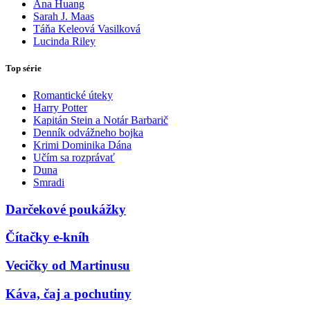
Ana Huang
Sarah J. Maas
Táňa Keleová Vasilková
Lucinda Riley
Top série
Romantické úteky
Harry Potter
Kapitán Stein a Notár Barbarič
Denník odvážneho bojka
Krimi Dominika Dána
Učím sa rozprávať
Duna
Smradi
Darčekové poukážky
Čítačky e-kníh
Vecičky od Martinusu
Káva, čaj a pochutiny