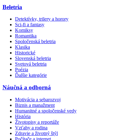
Beletria
Detektívky, trilery a horory
Sci-fi a fantasy
Komiksy
Romantika
Spoločenská beletria
Klasika
Historické
Slovenská beletria
Svetová beletria
Poézia
Ďalšie kategórie
Náučná a odborná
Motivácia a sebarozvoj
Biznis a manažment
Humanitné a spoločenské vedy
História
Životopisy a reportáže
Vzťahy a rodina
Zdravie a životný štýl
Počítače a internet