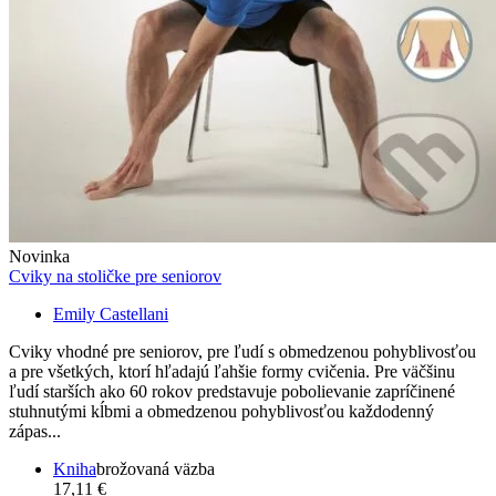
Novinka
Cviky na stoličke pre seniorov
Emily Castellani
Cviky vhodné pre seniorov, pre ľudí s obmedzenou pohyblivosťou
a pre všetkých, ktorí hľadajú ľahšie formy cvičenia. Pre väčšinu
ľudí starších ako 60 rokov predstavuje pobolievanie zapríčinené
stuhnutými kĺbmi a obmedzenou pohyblivosťou každodenný
zápas...
Kniha
brožovaná väzba
17,11 €