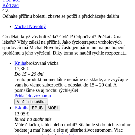
Kód zad
CZ
Odhalte příčinu bolesti, zbavte se potíží a předcházejte dalším
Michal Novotný
Co dělat, když vás bolí záda? Cvičit? Odpočívat? Počkat až na
lékaře? Vždy záleží na příčině. Jako fyzioterapeut vrcholových
sportovců má Michal Novotný často jen pár minut na pochopení
problému a jeho vyřešení. Díky tomu se naučil rychle rozpoznat...
Kniha
brožovaná väzba
17,36 €
Do 15 – 20 dní
Tento produkt momentálne nemáme na sklade, ale zvyčajne
vám ho vieme zabezpečiť a odoslať do 15 – 20 dní. A
posnažíme sa aj trochu rýchlejšie!
Pridať do zoznamu
Vložiť do košíka
E-kniha
EPUB
MOBI
13,95 €
Ihneď na stiahnutie
Máte čítačku, tablet alebo mobil? Stiahnite si do nich e-knihu:
budete ju mať hneď a ešte aj ušetríte život stromom. Viac