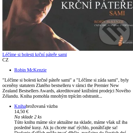
Léčíme si bolesti krční páteře sami
CZ
Robin McKenzie
"Léčíme si bolesti krčné páteře sami" a "Léčíme si záda sami", byly
oceněny statutem Zlatého bestselleru v rámci the Premier New
Zealand Bestsellers Awards, akreditované knižními prodejci Nového
Zélandu. Kniha pomohla mnohým trpícím odstranit...
Kniha
brožovaná väzba
14,50 €
Na sklade 2 ks
Túto knihu máme síce aktuálne na sklade, máme však už iba
posledné kusy. Ak ju chcete mať rýchlo, ponáhľajte sa!
Dodanie ďalších môže trvať dlhšie, zvyčajne do šiestich dní.