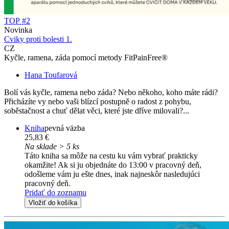
TOP #2
Novinka
Cviky proti bolesti 1.
CZ
Kyčle, ramena, záda pomocí metody FitPainFree®
Hana Toufarová
Bolí vás kyčle, ramena nebo záda? Nebo někoho, koho máte rádi?
Přicházíte vy nebo vaši blízcí postupně o radost z pohybu,
soběstačnost a chuť dělat věci, které jste dříve milovali?...
Kniha
pevná väzba
25,83 €
Na sklade > 5 ks
Táto kniha sa môže na cestu ku vám vybrať prakticky
okamžite! Ak si ju objednáte do 13:00 v pracovný deň,
odošleme vám ju ešte dnes, inak najneskôr nasledujúci
pracovný deň.
Pridať do zoznamu
Vložiť do košíka