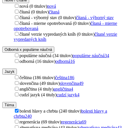
Nové / čítané
nová (0 titulov)
nová
čítaná (0 titulov)
čítaná
čítaná - výborný stav (0 titulov)
čítaná - výborný stav
čítaná - mierne opotrebovaná (0 titulov)
čítaná - mierne
opotrebovaná
čítané verzie vypredaných kníh (0 titulov)
čítané verzie
vypredaných kníh
Odborná x populárne náučná
populárne náučná (34 titulov)
populárne náučná
34
odborná (16 titulov)
odborná
16
Jazyk
čeština (186 titulov)
čeština
186
slovenčina (49 titulov)
slovenčina
49
angličtina (4 tituly)
angličtina
4
cudzí jazyk (4 tituly)
cudzí jazyk
4
Téma
bolesti hlavy a chrbta (240 titulov)
bolesti hlavy a
chrbta
240
regenerácia (69 titulov)
regenerácia
69
alternatívna medicína (43 titulov)
alternatívna medicína
43