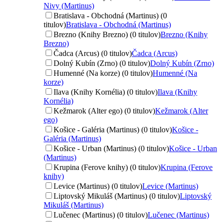
Nivy (Martinus)
Bratislava - Obchodná (Martinus) (0
titulov)
Bratislava - Obchodná (Martinus)
Brezno (Knihy Brezno) (0 titulov)
Brezno (Knihy
Brezno)
Čadca (Arcus) (0 titulov)
Čadca (Arcus)
Dolný Kubín (Zrno) (0 titulov)
Dolný Kubín (Zrno)
Humenné (Na korze) (0 titulov)
Humenné (Na
korze)
Ilava (Knihy Kornélia) (0 titulov)
Ilava (Knihy
Kornélia)
Kežmarok (Alter ego) (0 titulov)
Kežmarok (Alter
ego)
Košice - Galéria (Martinus) (0 titulov)
Košice -
Galéria (Martinus)
Košice - Urban (Martinus) (0 titulov)
Košice - Urban
(Martinus)
Krupina (Ferove knihy) (0 titulov)
Krupina (Ferove
knihy)
Levice (Martinus) (0 titulov)
Levice (Martinus)
Liptovský Mikuláš (Martinus) (0 titulov)
Liptovský
Mikuláš (Martinus)
Lučenec (Martinus) (0 titulov)
Lučenec (Martinus)