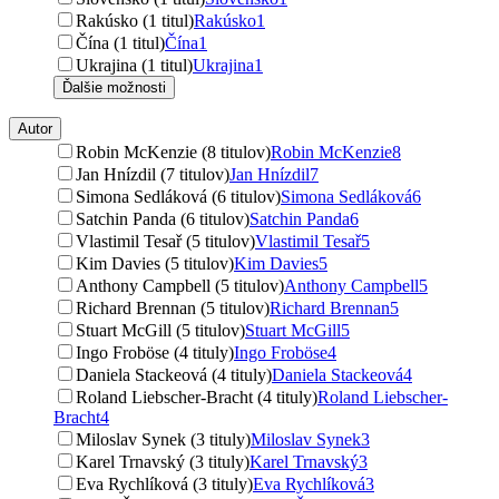
Rakúsko (1 titul)
Rakúsko
1
Čína (1 titul)
Čína
1
Ukrajina (1 titul)
Ukrajina
1
Ďalšie možnosti
Autor
Robin McKenzie (8 titulov)
Robin McKenzie
8
Jan Hnízdil (7 titulov)
Jan Hnízdil
7
Simona Sedláková (6 titulov)
Simona Sedláková
6
Satchin Panda (6 titulov)
Satchin Panda
6
Vlastimil Tesař (5 titulov)
Vlastimil Tesař
5
Kim Davies (5 titulov)
Kim Davies
5
Anthony Campbell (5 titulov)
Anthony Campbell
5
Richard Brennan (5 titulov)
Richard Brennan
5
Stuart McGill (5 titulov)
Stuart McGill
5
Ingo Froböse (4 tituly)
Ingo Froböse
4
Daniela Stackeová (4 tituly)
Daniela Stackeová
4
Roland Liebscher-Bracht (4 tituly)
Roland Liebscher-
Bracht
4
Miloslav Synek (3 tituly)
Miloslav Synek
3
Karel Trnavský (3 tituly)
Karel Trnavský
3
Eva Rychlíková (3 tituly)
Eva Rychlíková
3