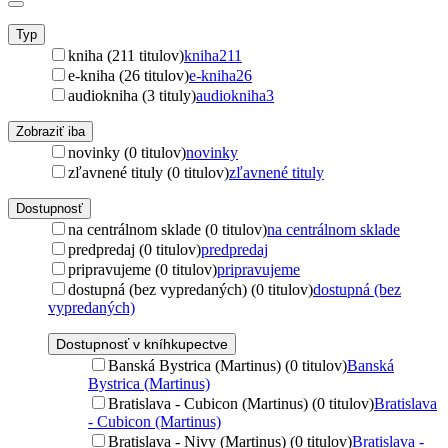
Typ
kniha (211 titulov)
kniha
211
e-kniha (26 titulov)
e-kniha
26
audiokniha (3 tituly)
audiokniha
3
Zobraziť iba
novinky (0 titulov)
novinky
zľavnené tituly (0 titulov)
zľavnené tituly
Dostupnosť
na centrálnom sklade (0 titulov)
na centrálnom sklade
predpredaj (0 titulov)
predpredaj
pripravujeme (0 titulov)
pripravujeme
dostupná (bez vypredaných) (0 titulov)
dostupná (bez
vypredaných)
Dostupnosť v kníhkupectve
Banská Bystrica (Martinus) (0 titulov)
Banská
Bystrica (Martinus)
Bratislava - Cubicon (Martinus) (0 titulov)
Bratislava
- Cubicon (Martinus)
Bratislava - Nivy (Martinus) (0 titulov)
Bratislava -