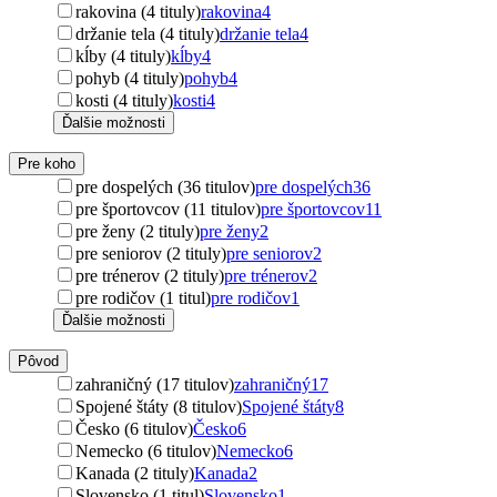
rakovina (4 tituly)
rakovina
4
držanie tela (4 tituly)
držanie tela
4
kĺby (4 tituly)
kĺby
4
pohyb (4 tituly)
pohyb
4
kosti (4 tituly)
kosti
4
Ďalšie možnosti
Pre koho
pre dospelých (36 titulov)
pre dospelých
36
pre športovcov (11 titulov)
pre športovcov
11
pre ženy (2 tituly)
pre ženy
2
pre seniorov (2 tituly)
pre seniorov
2
pre trénerov (2 tituly)
pre trénerov
2
pre rodičov (1 titul)
pre rodičov
1
Ďalšie možnosti
Pôvod
zahraničný (17 titulov)
zahraničný
17
Spojené štáty (8 titulov)
Spojené štáty
8
Česko (6 titulov)
Česko
6
Nemecko (6 titulov)
Nemecko
6
Kanada (2 tituly)
Kanada
2
Slovensko (1 titul)
Slovensko
1