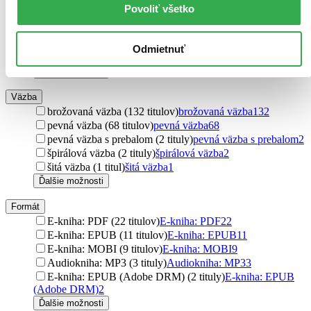
MUDr. Elena Ďurišová-AKU-HOMEO (3 tituly)
MUDr.
Povoliť všetko
Elena Ďurišová-AKU-HOMEO
3
Adela (3 tituly)
Adela
3
XYZ (2 tituly)
XYZ
2
Odmietnuť
MAFRA Slovakia (2 tituly)
MAFRA Slovakia
2
Ďalšie možnosti
Väzba
brožovaná väzba (132 titulov)
brožovaná väzba
132
pevná väzba (68 titulov)
pevná väzba
68
pevná väzba s prebalom (2 tituly)
pevná väzba s prebalom
2
špirálová väzba (2 tituly)
špirálová väzba
2
šitá väzba (1 titul)
šitá väzba
1
Ďalšie možnosti
Formát
E-kniha: PDF (22 titulov)
E-kniha: PDF
22
E-kniha: EPUB (11 titulov)
E-kniha: EPUB
11
E-kniha: MOBI (9 titulov)
E-kniha: MOBI
9
Audiokniha: MP3 (3 tituly)
Audiokniha: MP3
3
E-kniha: EPUB (Adobe DRM) (2 tituly)
E-kniha: EPUB
(Adobe DRM)
2
Ďalšie možnosti