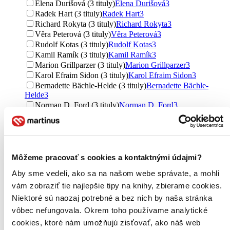
Elena Ďurišová (3 tituly)
Elena Ďurišová
3
Radek Hart (3 tituly)
Radek Hart
3
Richard Rokyta (3 tituly)
Richard Rokyta
3
Věra Peterová (3 tituly)
Věra Peterová
3
Rudolf Kotas (3 tituly)
Rudolf Kotas
3
Kamil Ramík (3 tituly)
Kamil Ramík
3
Marion Grillparzer (3 tituly)
Marion Grillparzer
3
Karol Efraim Sidon (3 tituly)
Karol Efraim Sidon
3
Bernadette Bächle-Helde (3 tituly)
Bernadette Bächle-
Helde
3
Norman D. Ford (3 tituly)
Norman D. Ford
3
Eric Zielinski (3 tituly)
Eric Zielinski
3
Sarina Ann Zielinski (3 tituly)
Sarina Ann Zielinski
3
Jan Pfeiffer (2 tituly)
Jan Pfeiffer
2
Miroslav Kučera (2 tituly)
Miroslav Kučera
2
Ďalšie možnosti
Môžeme pracovať s cookies a kontaktnými údajmi?
Aby sme vedeli, ako sa na našom webe správate, a mohli
Vydavateľstvo
vám zobraziť tie najlepšie tipy na knihy, zbierame cookies.
Grada (21 titulov)
Grada
21
Svojtka&Co. (13 titulov)
Svojtka&Co.
13
Niektoré sú naozaj potrebné a bez nich by naša stránka
Galén (12 titulov)
Galén
12
vôbec nefungovala. Okrem toho používame analytické
Triton (11 titulov)
Triton
11
cookies, ktoré nám umožňujú zisťovať, ako náš web
Pragma (10 titulov)
Pragma
10