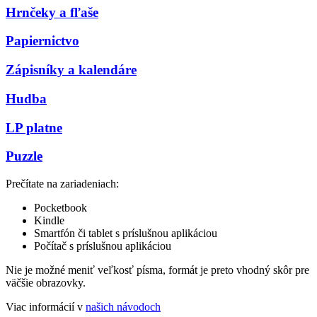
Hrnčeky a fľaše
Papiernictvo
Zápisníky a kalendáre
Hudba
LP platne
Puzzle
Prečítate na zariadeniach:
Pocketbook
Kindle
Smartfón či tablet s príslušnou aplikáciou
Počítač s príslušnou aplikáciou
Nie je možné meniť veľkosť písma, formát je preto vhodný skôr pre
väčšie obrazovky.
Viac informácií v
našich návodoch