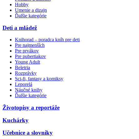
Hobby
Umenie a dizajn
Ďalšie kategórie
Deti a mládež
Knihorad – poradca kníh pre deti
Pre najmenších
Pre prvákov
Pre pubertiakov
Young Adult
Beletria
Rozprávky
Sci-fi, fantasy a komiksy
Leporelá
Náučné knihy
Ďalšie kategórie
Životopisy a reportáže
Kuchárky
Učebnice a slovníky