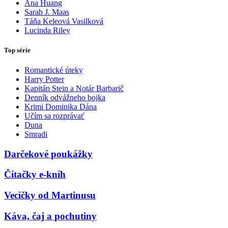
Ana Huang
Sarah J. Maas
Táňa Keleová Vasilková
Lucinda Riley
Top série
Romantické úteky
Harry Potter
Kapitán Stein a Notár Barbarič
Denník odvážneho bojka
Krimi Dominika Dána
Učím sa rozprávať
Duna
Smradi
Darčekové poukážky
Čítačky e-kníh
Vecičky od Martinusu
Káva, čaj a pochutiny