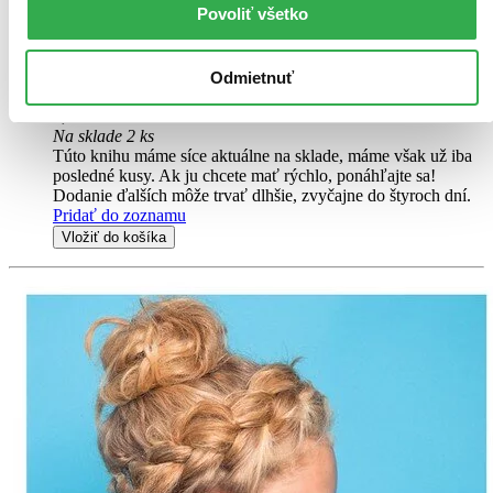
Povoliť všetko
Čo všetko cez deň robíš? Kto sa hrá na detskom ihrisku? Komu
dává chlapček božtek? Stačí len vložiť prštek do správného otvoru a
zľahka vysunúť, zatiahnuť alebo otočiť v smere šípky...
Odmietnuť
Kniha
leporelo
8,90 €
Na sklade 2 ks
Túto knihu máme síce aktuálne na sklade, máme však už iba
posledné kusy. Ak ju chcete mať rýchlo, ponáhľajte sa!
Dodanie ďalších môže trvať dlhšie, zvyčajne do štyroch dní.
Pridať do zoznamu
Vložiť do košíka