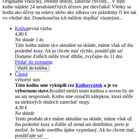
Originálne vrkôčiky, efektné drdoly, zábavné chvosty... V tejto
knihe nájdete 24 neodolateľných účesov pre dievčatká! Všetky sa
hodia ako účesy na oslavy alebo ako zábava cez prázdniny či len tak
vo všedné dni. Donekonečna ich môžete dopĺňať vlastnými...
Kniha
pevná väzba
4,80 €
Na sklade 1 ks
Túto knihu máme síce aktuálne na sklade, máme však už iba
posledné kusy. Ak ju chcete mať rýchlo, ponáhľajte sa!
Dodanie ďalších môže trvať dlhšie, zvyčajne do 11 dní.
Pridať do zoznamu
Vložiť do košíka
Čítaná
výborný stav
Túto knihu sme vykúpili cez
Knihovrátok
a je vo
výbornom stave.
Rozdiel medzi touto knihou a novou by ste
asi ani nespoznali. Knihu sme označili nálepkou, ktorá môže
na niektorých obaloch zanechať stopy.
4,30 €
Na sklade
Tento produkt síce máme aktuálne na sklade, máme však už
iba posledné kusy a ďalšie už nemá ani distribútor, preto je
možné, že bude onedlho úplne vypredaný. Ak ho chcete mať,
ponáhľajte sa!