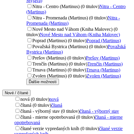
Myjava)
Nitra - Centro (Martinus) (0 titulov)
Nitra - Centro
(Martinus)
Nitra - Promenada (Martinus) (0 titulov)
Nitra -
Promenada (Martinus)
Nové Mesto nad Váhom (Kniha Malovec) (0
titulov)
Nové Mesto nad Váhom (Kniha Malovec)
Poprad (Martinus) (0 titulov)
Poprad (Martinus)
Považská Bystrica (Martinus) (0 titulov)
Považská
Bystrica (Martinus)
Prešov (Martinus) (0 titulov)
Prešov (Martinus)
Trenčín (Martinus) (0 titulov)
Trenčín (Martinus)
Trnava (Martinus) (0 titulov)
Trnava (Martinus)
Zvolen (Martinus) (0 titulov)
Zvolen (Martinus)
Ďalšie možnosti
Nové / čítané
nová (0 titulov)
nová
čítaná (0 titulov)
čítaná
čítaná - výborný stav (0 titulov)
čítaná - výborný stav
čítaná - mierne opotrebovaná (0 titulov)
čítaná - mierne
opotrebovaná
čítané verzie vypredaných kníh (0 titulov)
čítané verzie
vypredaných kníh