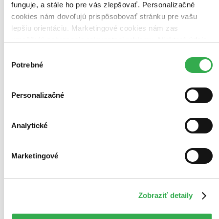
funguje, a stále ho pre vás zlepšovať. Personalizačné
cookies nám dovoľujú prispôsobovať stránku pre vašu
lepšiu orientáciu. Marketingové cookies nám zas
umožňujú zobrazenie relevantnej reklamy. Niektoré údaje
zdieľame aj s tretími stranami. Veľmi by nám pomohlo,
Výber
keby sme mohli používať všetky tieto cookies. Ďakujeme!
Potrebné
súhlasu
Personalizačné
Analytické
Marketingové
Zobraziť detaily
Objavujeme svet: Telo
Objavovať svet ľudského tela s týmto leporelom je také zábavné!