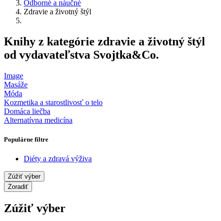
Odborné a náučné
Zdravie a životný štýl
Knihy z kategórie zdravie a životný štýl
od vydavateľstva Svojtka&Co.
Image
Masáže
Móda
Kozmetika a starostlivosť o telo
Domáca liečba
Alternatívna medicína
Populárne filtre
Diéty a zdravá výživa
Zúžiť výber
Zoradiť
Zúžiť výber