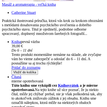
Masáž a aromaterapia - veľká kniha
Catherine Stuart
Praktická ilustrovaná príručka, ktorá vás krok za krokom oboznámi
s metódami dosahovania psychického uvoľnenia a dobrého
psychického stavu. Titul je ojedinelý, podrobne odborne
spracovaný, doplnený množstvom farebných fotografií...
Kniha
pevná väzba
39,00 €
Do 6 – 11 dní
Tento produkt momentálne nemáme na sklade, ale zvyčajne
vám ho vieme zabezpečiť a odoslať do 6 – 11 dní. A
posnažíme sa aj trochu rýchlejšie!
Pridať do zoznamu
Vložiť do košíka
Čítaná
mierne opotrebovaná
Túto knihu sme vykúpili cez
Knihovrátok
a je mierne
opotrebovaná.
Na tejto knihe už síce poznať, že ju niekto
čítal, môže jej chýbať prebal, nie je však poškodená tak, aby
to akokoľvek znižovalo zážitok z jej obsahu. Knihu sme
označili nálepkou, ktorá môže na niektorých obaloch
zanechať stopy.