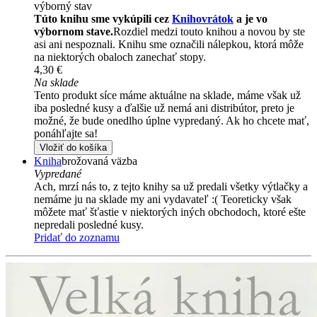
výborný stav
Túto knihu sme vykúpili cez
Knihovrátok
a je vo
výbornom stave.
Rozdiel medzi touto knihou a novou by ste
asi ani nespoznali. Knihu sme označili nálepkou, ktorá môže
na niektorých obaloch zanechať stopy.
4,30 €
Na sklade
Tento produkt síce máme aktuálne na sklade, máme však už
iba posledné kusy a ďalšie už nemá ani distribútor, preto je
možné, že bude onedlho úplne vypredaný. Ak ho chcete mať,
ponáhľajte sa!
Vložiť do košíka
Kniha
brožovaná väzba
Vypredané
Ach, mrzí nás to, z tejto knihy sa už predali všetky výtlačky a
nemáme ju na sklade my ani vydavateľ :( Teoreticky však
môžete mať šťastie v niektorých iných obchodoch, ktoré ešte
nepredali posledné kusy.
Pridať do zoznamu