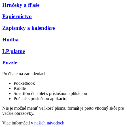
Hrnčeky a fľaše
Papiernictvo
Zápisníky a kalendáre
Hudba
LP platne
Puzzle
Prečítate na zariadeniach:
Pocketbook
Kindle
Smartfón či tablet s príslušnou aplikáciou
Počítač s príslušnou aplikáciou
Nie je možné meniť veľkosť písma, formát je preto vhodný skôr pre
väčšie obrazovky.
Viac informácií v
našich návodoch