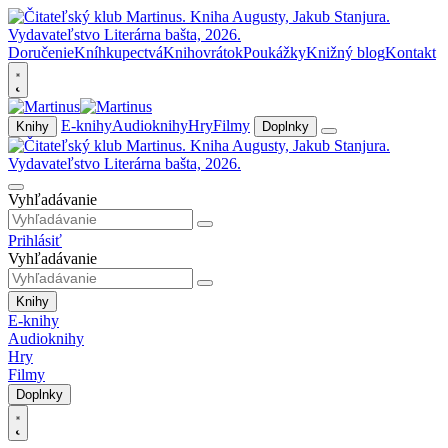
Doručenie
Kníhkupectvá
Knihovrátok
Poukážky
Knižný blog
Kontakt
E-knihy
Audioknihy
Hry
Filmy
Knihy
Doplnky
Vyhľadávanie
Prihlásiť
Vyhľadávanie
Knihy
E-knihy
Audioknihy
Hry
Filmy
Doplnky