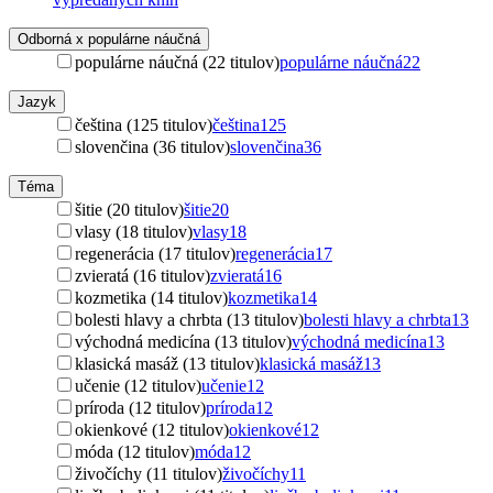
Odborná x populárne náučná
populárne náučná (22 titulov)
populárne náučná
22
Jazyk
čeština (125 titulov)
čeština
125
slovenčina (36 titulov)
slovenčina
36
Téma
šitie (20 titulov)
šitie
20
vlasy (18 titulov)
vlasy
18
regenerácia (17 titulov)
regenerácia
17
zvieratá (16 titulov)
zvieratá
16
kozmetika (14 titulov)
kozmetika
14
bolesti hlavy a chrbta (13 titulov)
bolesti hlavy a chrbta
13
východná medicína (13 titulov)
východná medicína
13
klasická masáž (13 titulov)
klasická masáž
13
učenie (12 titulov)
učenie
12
príroda (12 titulov)
príroda
12
okienkové (12 titulov)
okienkové
12
móda (12 titulov)
móda
12
živočíchy (11 titulov)
živočíchy
11