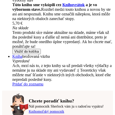
výborný stav
Túto knihu sme vykúpili cez
Knihovrátok
a je vo
výbornom stave.
Rozdiel medzi touto knihou a novou by ste
asi ani nespoznali. Knihu sme označili nálepkou, ktorá môže
na niektorých obaloch zanechať stopy.
5,70 €
Na sklade
Tento produkt síce máme aktuálne na sklade, máme však už
iba posledné kusy a ďalšie už nemá ani distribútor, preto je
možné, že bude onedlho úplne vypredaný. Ak ho chcete mať,
ponáhľajte sa!
Vložiť do košíka
Kniha
brožovaná väzba
Vypredané
Ach, mrzí nás to, z tejto knihy sa už predali všetky výtlačky a
nemáme ju na sklade my ani vydavateľ :( Teoreticky však
môžete mať šťastie v niektorých iných obchodoch, ktoré ešte
nepredali posledné kusy.
Pridať do zoznamu
Chcete poradiť knihu?
Náš pomocník Sherlock vám ju s radosťou vypátra!
Knihomoľský pomocník