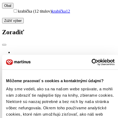
Obal
krabička (12 titulov)
krabička
12
Zúžiť výber
Zoradiť
Bestsellery
Top hodnotené
Novinky
Najdrahšie
Najlacnejšie
Môžeme pracovať s cookies a kontaktnými údajmi?
Najvyššia zľava
161 produktov
Aby sme vedeli, ako sa na našom webe správate, a mohli
Použité filtre
vám zobraziť tie najlepšie tipy na knihy, zbierame cookies.
Zrušiť filtre
Niektoré sú naozaj potrebné a bez nich by naša stránka
Vydavateľstvo Svojtka&Co.
vôbec nefungovala. Okrem toho používame analytické
cookies, ktoré nám umožňujú zisťovať, ako náš web