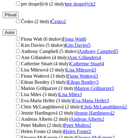
pre dospelých (2 tituly)
pre dospelých
2
Pôvod
Česko (2 tituly)
Česko
2
Autor
Fiona Watt (6 titulov)
Fiona Watt
6
Kim Davies (5 titulov)
Kim Davies
5
Anthony Campbell (5 titulov)
Anthony Campbell
5
Ann Gillanders (4 tituly)
Ann Gillanders
4
Catherine Stuart (4 tituly)
Catherine Stuart
4
Lisa Milesová (3 tituly)
Lisa Milesová
3
Fiona Wattová (3 tituly)
Fiona Wattová
3
Eilean Bentley (3 tituly)
Eilean Bentley
3
Marion Grillparzer (3 tituly)
Marion Grillparzer
3
Lisa Miles (3 tituly)
Lisa Miles
3
Eva-Maria Heller (3 tituly)
Eva-Maria Heller
3
Chris McLaughlinová (2 tituly)
Chris McLaughlinová
2
Jennie Hardingová (2 tituly)
Jennie Hardingová
2
Andreas Alberts (2 tituly)
Andreas Alberts
2
Peter Mullen (2 tituly)
Peter Mullen
2
Helen Foster (2 tituly)
Helen Foster
2
Eleanor McKenzie (2 tituly)
Eleanor McKenzie
2