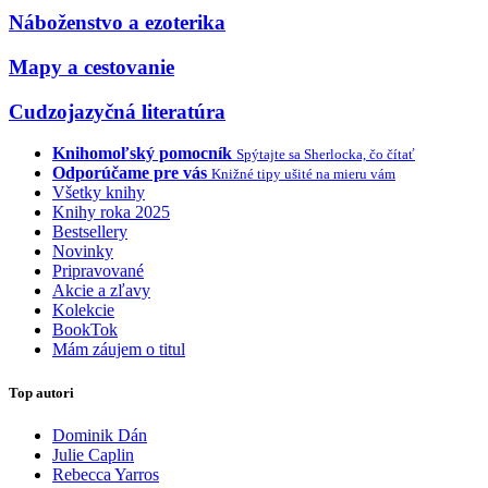
Náboženstvo a ezoterika
Mapy a cestovanie
Cudzojazyčná literatúra
Knihomoľský pomocník
Spýtajte sa Sherlocka, čo čítať
Odporúčame pre vás
Knižné tipy ušité na mieru vám
Všetky knihy
Knihy roka 2025
Bestsellery
Novinky
Pripravované
Akcie a zľavy
Kolekcie
BookTok
Mám záujem o titul
Top autori
Dominik Dán
Julie Caplin
Rebecca Yarros