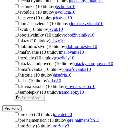
liečba bylinkami (11 titulov)
liečba bylinkami
11
technika (10 titulov)
technika
10
evolúcia (10 titulov)
evolúcia
10
cicavce (10 titulov)
cicavce
10
domáce zvieratá (10 titulov)
domáce zvieratá
10
zvuk (10 titulov)
zvuk
10
obojživelníky (10 titulov)
obojživelníky
10
plazy (10 titulov)
plazy
10
dobrodružstvo (10 titulov)
dobrodružstvo
10
maľovanie (10 titulov)
maľovanie
10
rozdiely (10 titulov)
rozdiely
10
otázky a odpovede (10 titulov)
otázky a odpovede
10
omaľovánka (10 titulov)
omaľovánka
10
história (10 titulov)
história
10
atlas (10 titulov)
atlas
10
slovná zásoba (10 titulov)
slovná zásoba
10
samolepky (10 titulov)
samolepky
10
Ďalšie možnosti
Pre koho
pre deti (20 titulov)
pre deti
20
pre najmenších (13 titulov)
pre najmenších
13
pre ženy (3 tituly)
pre ženy
3