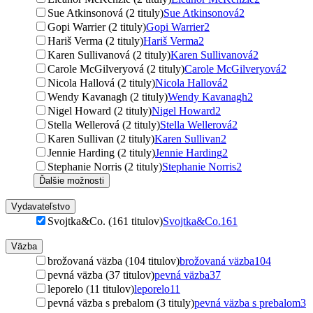
Sue Atkinsonová (2 tituly)
Sue Atkinsonová
2
Gopi Warrier (2 tituly)
Gopi Warrier
2
Hariš Verma (2 tituly)
Hariš Verma
2
Karen Sullivanová (2 tituly)
Karen Sullivanová
2
Carole McGilveryová (2 tituly)
Carole McGilveryová
2
Nicola Hallová (2 tituly)
Nicola Hallová
2
Wendy Kavanagh (2 tituly)
Wendy Kavanagh
2
Nigel Howard (2 tituly)
Nigel Howard
2
Stella Wellerová (2 tituly)
Stella Wellerová
2
Karen Sullivan (2 tituly)
Karen Sullivan
2
Jennie Harding (2 tituly)
Jennie Harding
2
Stephanie Norris (2 tituly)
Stephanie Norris
2
Ďalšie možnosti
Vydavateľstvo
Svojtka&Co. (161 titulov)
Svojtka&Co.
161
Väzba
brožovaná väzba (104 titulov)
brožovaná väzba
104
pevná väzba (37 titulov)
pevná väzba
37
leporelo (11 titulov)
leporelo
11
pevná väzba s prebalom (3 tituly)
pevná väzba s prebalom
3