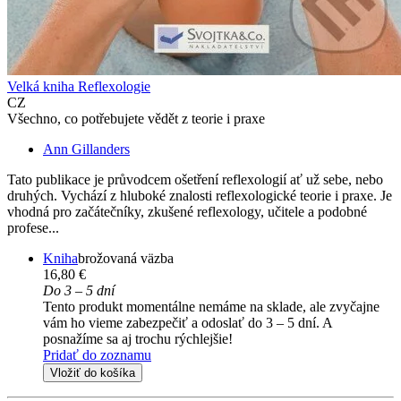
Velká kniha Reflexologie
CZ
Všechno, co potřebujete vědět z teorie i praxe
Ann Gillanders
Tato publikace je průvodcem ošetření reflexologií ať už sebe, nebo
druhých. Vychází z hluboké znalosti reflexologické teorie i praxe. Je
vhodná pro začátečníky, zkušené reflexology, učitele a podobné
profese...
Kniha
brožovaná väzba
16,80 €
Do 3 – 5 dní
Tento produkt momentálne nemáme na sklade, ale zvyčajne
vám ho vieme zabezpečiť a odoslať do 3 – 5 dní. A
posnažíme sa aj trochu rýchlejšie!
Pridať do zoznamu
Vložiť do košíka