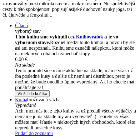
z rovnováhy mezi mikrokosmem a makrokosmem. Nejspolehlivější
cesty k této spokojenosti popisují asijské duchovní nauky jóga, tai-
či, ájurvéda a feng-shui...
Čítaná
výborný stav
Túto knihu sme vykúpili cez
Knihovrátok
a je vo
výbornom stave.
Rozdiel medzi touto knihou a novou by ste
asi ani nespoznali. Knihu sme označili nálepkou, ktorá môže
na niektorých obaloch zanechať stopy.
6,00 €
Na sklade
Tento produkt síce máme aktuálne na sklade, máme však už
iba posledné kusy a ďalšie už nemá ani distribútor, preto je
možné, že bude onedlho úplne vypredaný. Ak ho chcete mať,
ponáhľajte sa!
Vložiť do košíka
Kniha
brožovaná väzba
Vypredané
Ach, mrzí nás to, z tejto knihy sa už predali všetky výtlačky a
nemáme ju na sklade my ani vydavateľ :( Teoreticky však
môžete mať šťastie v niektorých iných obchodoch, ktoré ešte
nepredali posledné kusy.
Pridať do zoznamu