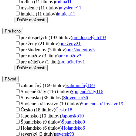
rodina (11 titulov)
rodina
11
myslenie (11 titulov)
myslenie
11
intuícia (11 titulov)
intuícia
11
Ďalšie možnosti
Pre koho
pre dospelých (193 titulov)
pre dospelých
193
pre ženy (21 titulov)
pre ženy
21
pre študentov (5 titulov)
pre študentov
5
pre mužov (3 tituly)
pre mužov
3
pre učiteľov (1 titul)
pre učiteľov
1
Ďalšie možnosti
Pôvod
zahraničný (169 titulov)
zahraničný
169
Spojené štáty (116 titulov)
Spojené štáty
116
Slovensko (36 titulov)
Slovensko
36
Spojené kráľovstvo (19 titulov)
Spojené kráľovstvo
19
Česko (18 titulov)
Česko
18
Japonsko (10 titulov)
Japonsko
10
Španielsko (9 titulov)
Španielsko
9
Holandsko (6 titulov)
Holandsko
6
severský (3 tituly)
severský
3