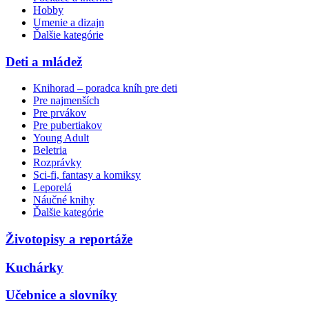
Hobby
Umenie a dizajn
Ďalšie kategórie
Deti a mládež
Knihorad – poradca kníh pre deti
Pre najmenších
Pre prvákov
Pre pubertiakov
Young Adult
Beletria
Rozprávky
Sci-fi, fantasy a komiksy
Leporelá
Náučné knihy
Ďalšie kategórie
Životopisy a reportáže
Kuchárky
Učebnice a slovníky