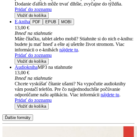
Dodanie ďalších môže trvať dlhšie, zvyčajne do týždňa.
Pridať do zoznamu
Vložiť do košíka
E-kniha
PDF
EPUB
MOBI
13,00 €
Ihneď na stiahnutie
Máte čítačku, tablet alebo mobil? Stiahnite si do nich e-knihu:
budete ju mať hneď a ešte aj ušetríte život stromom. Viac
informácii o e-knihách
nájdete tu
.
Pridať do zoznamu
Vložiť do košíka
Audiokniha
MP3 na stiahnutie
13,00 €
Ihneď na stiahnutie
Chcete vyskúšať čítanie ušami? Na vypočutie audioknihy
vám postačí telefón. Pre čo najjednoduchšie počúvanie
odporúčame našu aplikáciu. Viac informácii
nájdete tu
.
Pridať do zoznamu
Vložiť do košíka
Ďalšie formáty