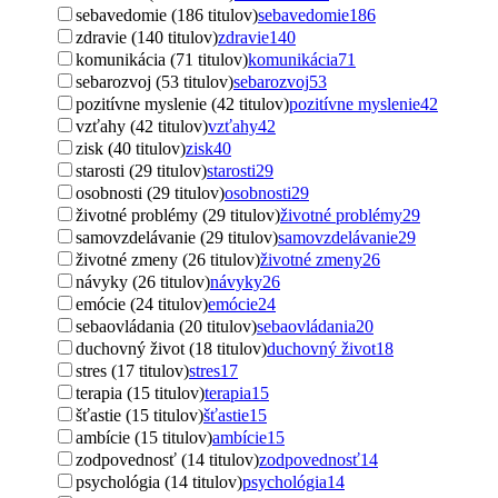
sebavedomie (186 titulov)
sebavedomie
186
zdravie (140 titulov)
zdravie
140
komunikácia (71 titulov)
komunikácia
71
sebarozvoj (53 titulov)
sebarozvoj
53
pozitívne myslenie (42 titulov)
pozitívne myslenie
42
vzťahy (42 titulov)
vzťahy
42
zisk (40 titulov)
zisk
40
starosti (29 titulov)
starosti
29
osobnosti (29 titulov)
osobnosti
29
životné problémy (29 titulov)
životné problémy
29
samovzdelávanie (29 titulov)
samovzdelávanie
29
životné zmeny (26 titulov)
životné zmeny
26
návyky (26 titulov)
návyky
26
emócie (24 titulov)
emócie
24
sebaovládania (20 titulov)
sebaovládania
20
duchovný život (18 titulov)
duchovný život
18
stres (17 titulov)
stres
17
terapia (15 titulov)
terapia
15
šťastie (15 titulov)
šťastie
15
ambície (15 titulov)
ambície
15
zodpovednosť (14 titulov)
zodpovednosť
14
psychológia (14 titulov)
psychológia
14