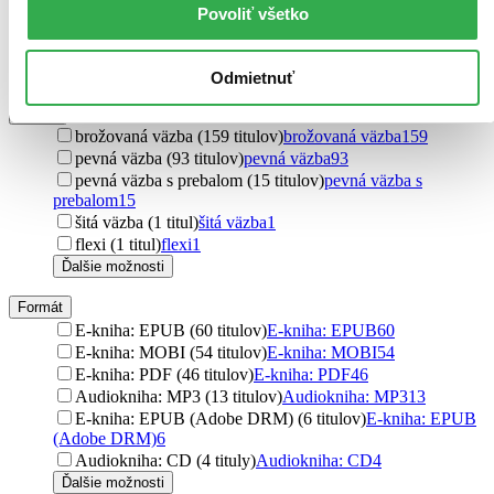
Vermilion (3 tituly)
Vermilion
3
Povoliť všetko
Audiolibrix (3 tituly)
Audiolibrix
3
Icon Books (3 tituly)
Icon Books
3
Ďalšie možnosti
Odmietnuť
Väzba
brožovaná väzba (159 titulov)
brožovaná väzba
159
pevná väzba (93 titulov)
pevná väzba
93
pevná väzba s prebalom (15 titulov)
pevná väzba s
prebalom
15
šitá väzba (1 titul)
šitá väzba
1
flexi (1 titul)
flexi
1
Ďalšie možnosti
Formát
E-kniha: EPUB (60 titulov)
E-kniha: EPUB
60
E-kniha: MOBI (54 titulov)
E-kniha: MOBI
54
E-kniha: PDF (46 titulov)
E-kniha: PDF
46
Audiokniha: MP3 (13 titulov)
Audiokniha: MP3
13
E-kniha: EPUB (Adobe DRM) (6 titulov)
E-kniha: EPUB
(Adobe DRM)
6
Audiokniha: CD (4 tituly)
Audiokniha: CD
4
Ďalšie možnosti