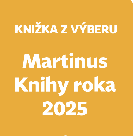
Doručenie
Kníhkupectvá
Knihovrátok
Poukážky
Knižný blog
Kontakt
E-knihy
Audioknihy
Hry
Filmy
Knihy
Doplnky
Vyhľadávanie
Prihlásiť
Vyhľadávanie
Knihy
E-knihy
Audioknihy
Hry
Filmy
Doplnky