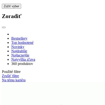
Zúžiť výber
Zoradiť
Bestsellery
Top hodnotené
Novinky
Najdrahšie
Najlacnejšie
Najvyššia zľava
360 produktov
Použité filtre
Zrušiť filtre
Na tému kariéra