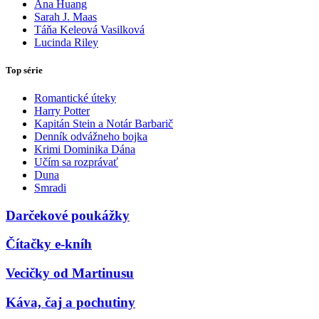
Ana Huang
Sarah J. Maas
Táňa Keleová Vasilková
Lucinda Riley
Top série
Romantické úteky
Harry Potter
Kapitán Stein a Notár Barbarič
Denník odvážneho bojka
Krimi Dominika Dána
Učím sa rozprávať
Duna
Smradi
Darčekové poukážky
Čítačky e-kníh
Vecičky od Martinusu
Káva, čaj a pochutiny