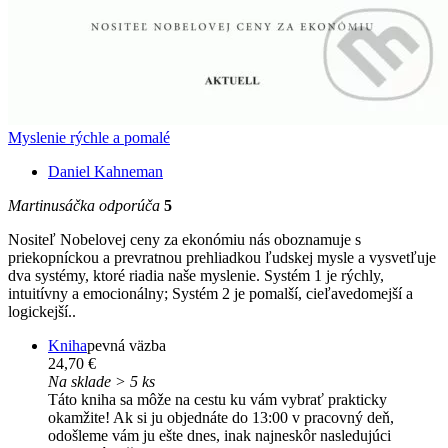
Myslenie rýchle a pomalé
Daniel Kahneman
Martinusáčka odporúča
5
Nositeľ Nobelovej ceny za ekonómiu nás oboznamuje s
priekopníckou a prevratnou prehliadkou ľudskej mysle a vysvetľuje
dva systémy, ktoré riadia naše myslenie. Systém 1 je rýchly,
intuitívny a emocionálny; Systém 2 je pomalší, cieľavedomejší a
logickejší..
Kniha
pevná väzba
24,70 €
Na sklade > 5 ks
Táto kniha sa môže na cestu ku vám vybrať prakticky
okamžite! Ak si ju objednáte do 13:00 v pracovný deň,
odošleme vám ju ešte dnes, inak najneskôr nasledujúci