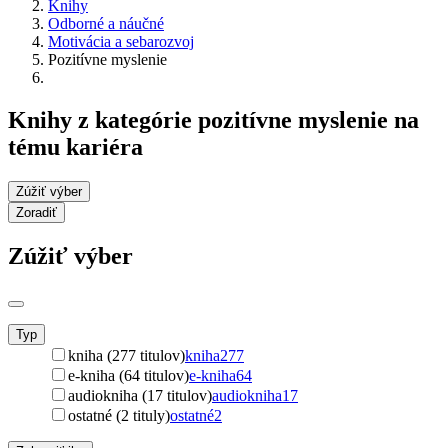
Knihy
Odborné a náučné
Motivácia a sebarozvoj
Pozitívne myslenie
Knihy z kategórie pozitívne myslenie na
tému kariéra
Zúžiť výber
Zoradiť
Zúžiť výber
Typ
kniha (277 titulov)
kniha
277
e-kniha (64 titulov)
e-kniha
64
audiokniha (17 titulov)
audiokniha
17
ostatné (2 tituly)
ostatné
2