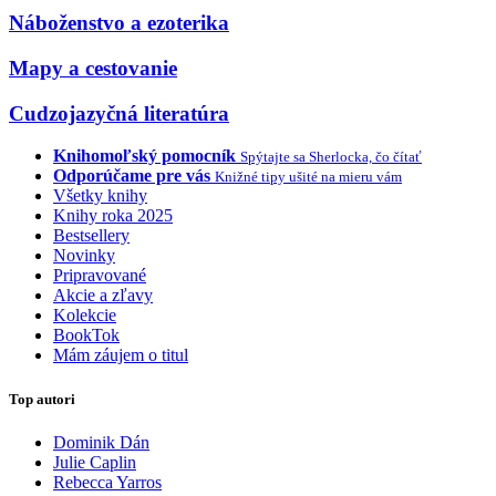
Náboženstvo a ezoterika
Mapy a cestovanie
Cudzojazyčná literatúra
Knihomoľský pomocník
Spýtajte sa Sherlocka, čo čítať
Odporúčame pre vás
Knižné tipy ušité na mieru vám
Všetky knihy
Knihy roka 2025
Bestsellery
Novinky
Pripravované
Akcie a zľavy
Kolekcie
BookTok
Mám záujem o titul
Top autori
Dominik Dán
Julie Caplin
Rebecca Yarros