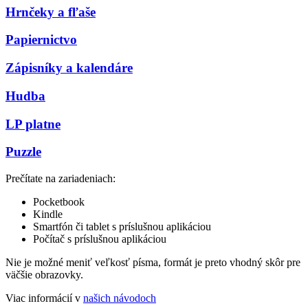
Hrnčeky a fľaše
Papiernictvo
Zápisníky a kalendáre
Hudba
LP platne
Puzzle
Prečítate na zariadeniach:
Pocketbook
Kindle
Smartfón či tablet s príslušnou aplikáciou
Počítač s príslušnou aplikáciou
Nie je možné meniť veľkosť písma, formát je preto vhodný skôr pre
väčšie obrazovky.
Viac informácií v
našich návodoch