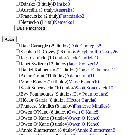
Dánsko (3 tituly)
Dánsko
3
Austrália (3 tituly)
Austrália
3
Francúzsko (2 tituly)
Francúzsko
2
Nemecko (1 titul)
Nemecko
1
Ďalšie možnosti
Autor
Dale Carnegie (29 titulov)
Dale Carnegie
29
Stephen R. Covey (26 titulov)
Stephen R. Covey
26
Jack Canfield (18 titulov)
Jack Canfield
18
Janet Switzer (12 titulov)
Janet Switzer
12
Daniel Kahneman (11 titulov)
Daniel Kahneman
11
Adam Grant (11 titulov)
Adam Grant
11
Marie Kondo (10 titulov)
Marie Kondo
10
Scott Sonenshein (10 titulov)
Scott Sonenshein
10
Evy Poumpouras (9 titulov)
Evy Poumpouras
9
Héctor García (8 titulov)
Héctor García
8
Francesc Miralles (8 titulov)
Francesc Miralles
8
Owen O'Kane (8 titulov)
Owen O'Kane
8
Owen O´Kane (8 titulov)
Owen O´Kane
8
Owen O’Kane (8 titulov)
Owen O’Kane
8
Annie Zimmerman (8 titulov)
Annie Zimmerman
8