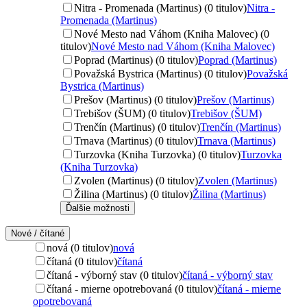
Nitra - Promenada (Martinus) (0 titulov)
Nitra -
Promenada (Martinus)
Nové Mesto nad Váhom (Kniha Malovec) (0
titulov)
Nové Mesto nad Váhom (Kniha Malovec)
Poprad (Martinus) (0 titulov)
Poprad (Martinus)
Považská Bystrica (Martinus) (0 titulov)
Považská
Bystrica (Martinus)
Prešov (Martinus) (0 titulov)
Prešov (Martinus)
Trebišov (ŠUM) (0 titulov)
Trebišov (ŠUM)
Trenčín (Martinus) (0 titulov)
Trenčín (Martinus)
Trnava (Martinus) (0 titulov)
Trnava (Martinus)
Turzovka (Kniha Turzovka) (0 titulov)
Turzovka
(Kniha Turzovka)
Zvolen (Martinus) (0 titulov)
Zvolen (Martinus)
Žilina (Martinus) (0 titulov)
Žilina (Martinus)
Ďalšie možnosti
Nové / čítané
nová (0 titulov)
nová
čítaná (0 titulov)
čítaná
čítaná - výborný stav (0 titulov)
čítaná - výborný stav
čítaná - mierne opotrebovaná (0 titulov)
čítaná - mierne
opotrebovaná