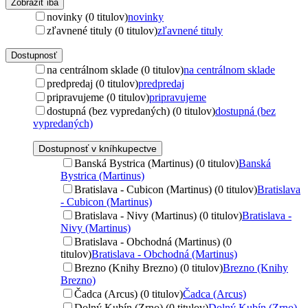
Zobraziť iba
novinky (0 titulov)
novinky
zľavnené tituly (0 titulov)
zľavnené tituly
Dostupnosť
na centrálnom sklade (0 titulov)
na centrálnom sklade
predpredaj (0 titulov)
predpredaj
pripravujeme (0 titulov)
pripravujeme
dostupná (bez vypredaných) (0 titulov)
dostupná (bez
vypredaných)
Dostupnosť v kníhkupectve
Banská Bystrica (Martinus) (0 titulov)
Banská
Bystrica (Martinus)
Bratislava - Cubicon (Martinus) (0 titulov)
Bratislava
- Cubicon (Martinus)
Bratislava - Nivy (Martinus) (0 titulov)
Bratislava -
Nivy (Martinus)
Bratislava - Obchodná (Martinus) (0
titulov)
Bratislava - Obchodná (Martinus)
Brezno (Knihy Brezno) (0 titulov)
Brezno (Knihy
Brezno)
Čadca (Arcus) (0 titulov)
Čadca (Arcus)
Dolný Kubín (Zrno) (0 titulov)
Dolný Kubín (Zrno)