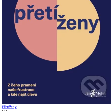
Přetíženy