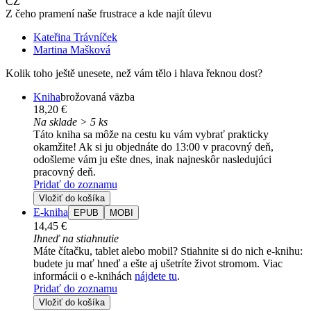
CZ
Z čeho pramení naše frustrace a kde najít úlevu
Kateřina Trávníček
Martina Mašková
Kolik toho ještě unesete, než vám tělo i hlava řeknou dost?
Kniha
brožovaná väzba
18,20 €
Na sklade > 5 ks
Táto kniha sa môže na cestu ku vám vybrať prakticky
okamžite! Ak si ju objednáte do 13:00 v pracovný deň,
odošleme vám ju ešte dnes, inak najneskôr nasledujúci
pracovný deň.
Pridať do zoznamu
Vložiť do košíka
E-kniha
EPUB
MOBI
14,45 €
Ihneď na stiahnutie
Máte čítačku, tablet alebo mobil? Stiahnite si do nich e-knihu:
budete ju mať hneď a ešte aj ušetríte život stromom. Viac
informácii o e-knihách
nájdete tu
.
Pridať do zoznamu
Vložiť do košíka