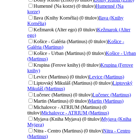
Humenné (Na korze) (0 titulov)
Humenné (Na
korze)
Ilava (Knihy Kornélia) (0 titulov)
Ilava (Knihy
Kornélia)
Kežmarok (Alter ego) (0 titulov)
Kežmarok (Alter
ego)
Košice - Galéria (Martinus) (0 titulov)
Košice -
Galéria (Martinus)
Košice - Urban (Martinus) (0 titulov)
Košice - Urban
(Martinus)
Krupina (Ferove knihy) (0 titulov)
Krupina (Ferove
knihy)
Levice (Martinus) (0 titulov)
Levice (Martinus)
Liptovský Mikuláš (Martinus) (0 titulov)
Liptovský
Mikuláš (Martinus)
Lučenec (Martinus) (0 titulov)
Lučenec (Martinus)
Martin (Martinus) (0 titulov)
Martin (Martinus)
Michalovce - ATRIUM (Martinus) (0
titulov)
Michalovce - ATRIUM (Martinus)
Myjava (Kniha Myjava) (0 titulov)
Myjava (Kniha
Myjava)
Nitra - Centro (Martinus) (0 titulov)
Nitra - Centro
(Martinus)