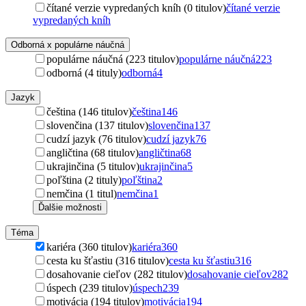
čítané verzie vypredaných kníh (0 titulov)
čítané verzie
vypredaných kníh
Odborná x populárne náučná
populárne náučná (223 titulov)
populárne náučná
223
odborná (4 tituly)
odborná
4
Jazyk
čeština (146 titulov)
čeština
146
slovenčina (137 titulov)
slovenčina
137
cudzí jazyk (76 titulov)
cudzí jazyk
76
angličtina (68 titulov)
angličtina
68
ukrajinčina (5 titulov)
ukrajinčina
5
poľština (2 tituly)
poľština
2
nemčina (1 titul)
nemčina
1
Ďalšie možnosti
Téma
kariéra (360 titulov)
kariéra
360
cesta ku šťastiu (316 titulov)
cesta ku šťastiu
316
dosahovanie cieľov (282 titulov)
dosahovanie cieľov
282
úspech (239 titulov)
úspech
239
motivácia (194 titulov)
motivácia
194