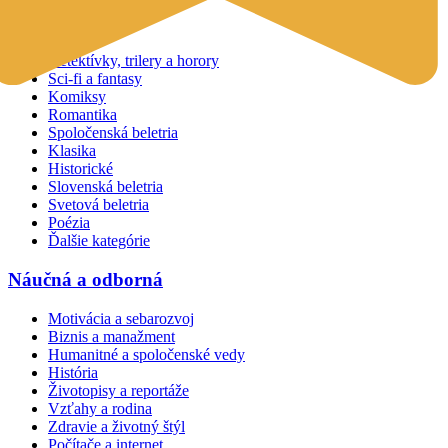
Beletria
Detektívky, trilery a horory
Sci-fi a fantasy
Komiksy
Romantika
Spoločenská beletria
Klasika
Historické
Slovenská beletria
Svetová beletria
Poézia
Ďalšie kategórie
Náučná a odborná
Motivácia a sebarozvoj
Biznis a manažment
Humanitné a spoločenské vedy
História
Životopisy a reportáže
Vzťahy a rodina
Zdravie a životný štýl
Počítače a internet