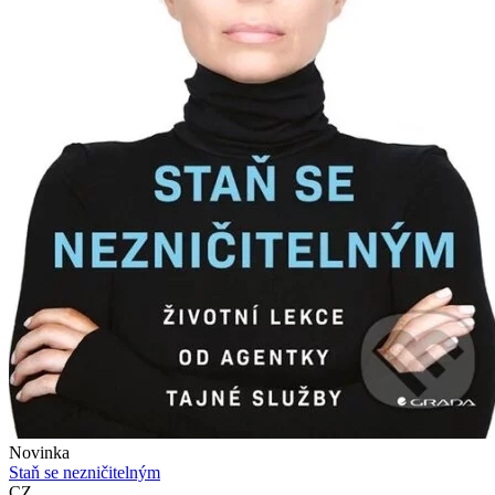
Novinka
Staň se nezničitelným
CZ