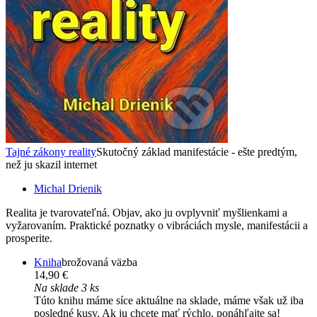
Tajné zákony reality
Skutočný základ manifestácie - ešte predtým,
než ju skazil internet
Michal Drienik
Realita je tvarovateľná. Objav, ako ju ovplyvniť myšlienkami a
vyžarovaním. Praktické poznatky o vibráciách mysle, manifestácii a
prosperite.
Kniha
brožovaná väzba
14,90 €
Na sklade 3 ks
Túto knihu máme síce aktuálne na sklade, máme však už iba
posledné kusy. Ak ju chcete mať rýchlo, ponáhľajte sa!