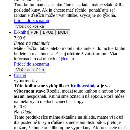
Túto knihu máme síce aktuálne na sklade, máme však už iba
posledné kusy. Ak ju chcete mať rýchlo, ponáhľajte sa!
Dodanie ďalších môže trvať dlhšie, zvyčajne do týždňa.
Pridať do zoznamu
Vložiť do košíka
E-kniha
PDF
EPUB
MOBI
7,90 €
Ihneď na stiahnutie
Máte čítačku, tablet alebo mobil? Stiahnite si do nich e-knihu:
budete ju mať hneď a ešte aj ušetríte život stromom. Viac
informácii o e-knihách
nájdete tu
.
Pridať do zoznamu
Vložiť do košíka
Čítaná
výborný stav
Túto knihu sme vykúpili cez
Knihovrátok
a je vo
výbornom stave.
Rozdiel medzi touto knihou a novou by ste
asi ani nespoznali. Knihu sme označili nálepkou, ktorá môže
na niektorých obaloch zanechať stopy.
6,20 €
Na sklade
Tento produkt síce máme aktuálne na sklade, máme však už
iba posledné kusy a ďalšie už nemá ani distribútor, preto je
možné, že bude onedlho úplne vypredaný. Ak ho chcete mať,