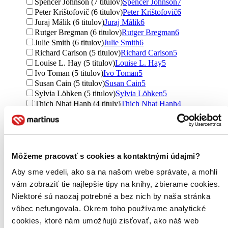
Spencer Johnson (7 titulov)
Spencer Johnson
7
Peter Krištofovič (6 titulov)
Peter Krištofovič
6
Juraj Málik (6 titulov)
Juraj Málik
6
Rutger Bregman (6 titulov)
Rutger Bregman
6
Julie Smith (6 titulov)
Julie Smith
6
Richard Carlson (5 titulov)
Richard Carlson
5
Louise L. Hay (5 titulov)
Louise L. Hay
5
Ivo Toman (5 titulov)
Ivo Toman
5
Susan Cain (5 titulov)
Susan Cain
5
Sylvia Löhken (5 titulov)
Sylvia Löhken
5
Thich Nhat Hanh (4 tituly)
Thich Nhat Hanh
4
David Brooks (4 tituly)
David Brooks
4
Marshall Goldsmith (4 tituly)
Marshall Goldsmith
4
Tomáš Blažo (4 tituly)
Tomáš Blažo
4
Cornelia Topf (4 tituly)
Cornelia Topf
4
Ďalšie možnosti
Môžeme pracovať s cookies a kontaktnými údajmi?
Aby sme vedeli, ako sa na našom webe správate, a mohli
Vydavateľstvo
Grada (43 titulov)
Grada
43
vám zobraziť tie najlepšie tipy na knihy, zbierame cookies.
Eastone Books (21 titulov)
Eastone Books
21
Niektoré sú naozaj potrebné a bez nich by naša stránka
Jan Melvil publishing (18 titulov)
Jan Melvil publishing
18
vôbec nefungovala. Okrem toho používame analytické
Pragma (15 titulov)
Pragma
15
cookies, ktoré nám umožňujú zisťovať, ako náš web
Penguin Books (12 titulov)
Penguin Books
12