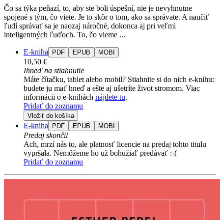
Čo sa týka peňazí, to, aby ste boli úspešní, nie je nevyhnutne
spojené s tým, čo viete. Je to skôr o tom, ako sa správate. A naučiť
ľudí správať sa je naozaj náročné, dokonca aj pri veľmi
inteligentných ľuďoch. To, čo vieme ...
E-kniha
PDF
EPUB
MOBI
10,50 €
Ihneď na stiahnutie
Máte čítačku, tablet alebo mobil? Stiahnite si do nich e-knihu:
budete ju mať hneď a ešte aj ušetríte život stromom. Viac
informácii o e-knihách
nájdete tu
.
Pridať do zoznamu
Vložiť do košíka
E-kniha
PDF
EPUB
MOBI
Predaj skončil
Ach, mrzí nás to, ale platnosť licencie na predaj tohto titulu
vypršala. Nemôžeme ho už bohužiaľ predávať :-(
Pridať do zoznamu