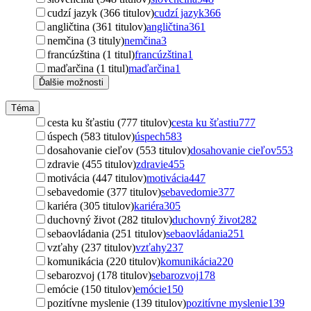
cudzí jazyk (366 titulov)
cudzí jazyk
366
angličtina (361 titulov)
angličtina
361
nemčina (3 tituly)
nemčina
3
francúzština (1 titul)
francúzština
1
maďarčina (1 titul)
maďarčina
1
Ďalšie možnosti
Téma
cesta ku šťastiu (777 titulov)
cesta ku šťastiu
777
úspech (583 titulov)
úspech
583
dosahovanie cieľov (553 titulov)
dosahovanie cieľov
553
zdravie (455 titulov)
zdravie
455
motivácia (447 titulov)
motivácia
447
sebavedomie (377 titulov)
sebavedomie
377
kariéra (305 titulov)
kariéra
305
duchovný život (282 titulov)
duchovný život
282
sebaovládania (251 titulov)
sebaovládania
251
vzťahy (237 titulov)
vzťahy
237
komunikácia (220 titulov)
komunikácia
220
sebarozvoj (178 titulov)
sebarozvoj
178
emócie (150 titulov)
emócie
150
pozitívne myslenie (139 titulov)
pozitívne myslenie
139