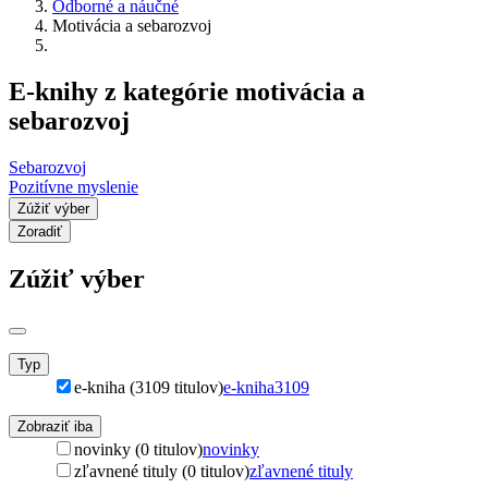
Odborné a náučné
Motivácia a sebarozvoj
E-knihy z kategórie motivácia a
sebarozvoj
Sebarozvoj
Pozitívne myslenie
Zúžiť výber
Zoradiť
Zúžiť výber
Typ
e-kniha (3109 titulov)
e-kniha
3109
Zobraziť iba
novinky (0 titulov)
novinky
zľavnené tituly (0 titulov)
zľavnené tituly