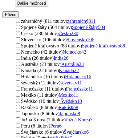
Ďalšie možnosti
Pôvod
zahraničný (811 titulov)
zahraničný
811
Spojené štáty (504 titulov)
Spojené štáty
504
Česko (230 titulov)
Česko
230
Slovensko (106 titulov)
Slovensko
106
Spojené kráľovstvo (88 titulov)
Spojené kráľovstvo
88
Nemecko (42 titulov)
Nemecko
42
India (26 titulov)
India
26
Austrália (23 titulov)
Austrália
23
Kanada (22 titulov)
Kanada
22
Holandsko (16 titulov)
Holandsko
16
severský (11 titulov)
severský
11
Francúzsko (11 titulov)
Francúzsko
11
Mexiko (11 titulov)
Mexiko
11
Švédsko (10 titulov)
Švédsko
10
Rakúsko (8 titulov)
Rakúsko
8
Japonsko (8 titulov)
Japonsko
8
Južná Kórea (7 titulov)
Južná Kórea
7
Peru (6 titulov)
Peru
6
Švajčiarsko (6 titulov)
Švajčiarsko
6