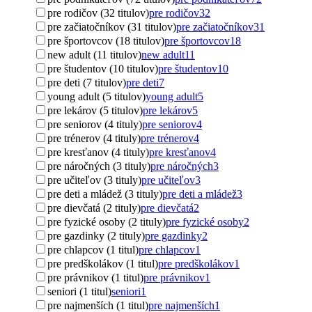
pre rodičov (32 titulov)
pre rodičov
32
pre začiatočníkov (31 titulov)
pre začiatočníkov
31
pre športovcov (18 titulov)
pre športovcov
18
new adult (11 titulov)
new adult
11
pre študentov (10 titulov)
pre študentov
10
pre deti (7 titulov)
pre deti
7
young adult (5 titulov)
young adult
5
pre lekárov (5 titulov)
pre lekárov
5
pre seniorov (4 tituly)
pre seniorov
4
pre trénerov (4 tituly)
pre trénerov
4
pre kresťanov (4 tituly)
pre kresťanov
4
pre náročných (3 tituly)
pre náročných
3
pre učiteľov (3 tituly)
pre učiteľov
3
pre deti a mládež (3 tituly)
pre deti a mládež
3
pre dievčatá (2 tituly)
pre dievčatá
2
pre fyzické osoby (2 tituly)
pre fyzické osoby
2
pre gazdinky (2 tituly)
pre gazdinky
2
pre chlapcov (1 titul)
pre chlapcov
1
pre predškolákov (1 titul)
pre predškolákov
1
pre právnikov (1 titul)
pre právnikov
1
seniori (1 titul)
seniori
1
pre najmenších (1 titul)
pre najmenších
1