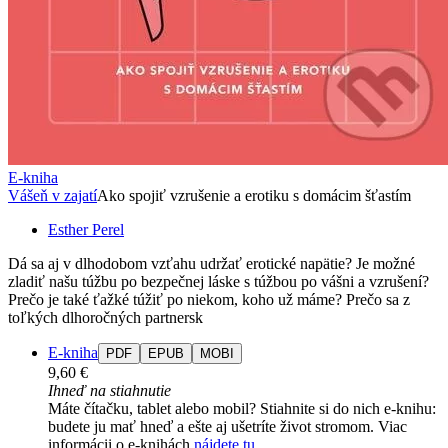
E-kniha
Vášeň v zajatí
Ako spojiť vzrušenie a erotiku s domácim šťastím
Esther Perel
Dá sa aj v dlhodobom vzťahu udržať erotické napätie? Je možné
zladiť našu túžbu po bezpečnej láske s túžbou po vášni a vzrušení?
Prečo je také ťažké túžiť po niekom, koho už máme? Prečo sa z
toľkých dlhoročných partnersk
E-kniha
PDF
EPUB
MOBI
9,60 €
Ihneď na stiahnutie
Máte čítačku, tablet alebo mobil? Stiahnite si do nich e-knihu:
budete ju mať hneď a ešte aj ušetríte život stromom. Viac
informácii o e-knihách
nájdete tu
.