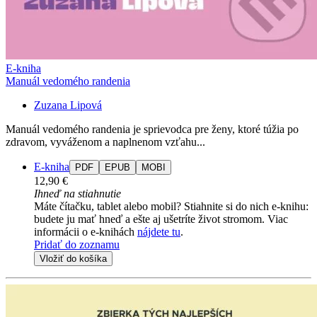
E-kniha
Manuál vedomého randenia
Zuzana Lipová
Manuál vedomého randenia je sprievodca pre ženy, ktoré túžia po
zdravom, vyváženom a naplnenom vzťahu...
E-kniha
PDF
EPUB
MOBI
12,90 €
Ihneď na stiahnutie
Máte čítačku, tablet alebo mobil? Stiahnite si do nich e-knihu:
budete ju mať hneď a ešte aj ušetríte život stromom. Viac
informácii o e-knihách
nájdete tu
.
Pridať do zoznamu
Vložiť do košíka