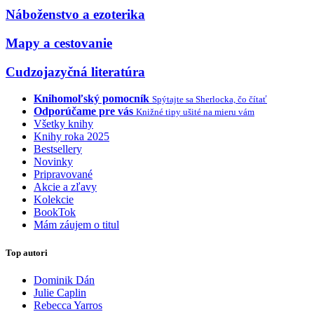
Náboženstvo a ezoterika
Mapy a cestovanie
Cudzojazyčná literatúra
Knihomoľský pomocník
Spýtajte sa Sherlocka, čo čítať
Odporúčame pre vás
Knižné tipy ušité na mieru vám
Všetky knihy
Knihy roka 2025
Bestsellery
Novinky
Pripravované
Akcie a zľavy
Kolekcie
BookTok
Mám záujem o titul
Top autori
Dominik Dán
Julie Caplin
Rebecca Yarros