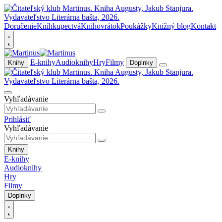
Doručenie
Kníhkupectvá
Knihovrátok
Poukážky
Knižný blog
Kontakt
E-knihy
Audioknihy
Hry
Filmy
Knihy
Doplnky
Vyhľadávanie
Prihlásiť
Vyhľadávanie
Knihy
E-knihy
Audioknihy
Hry
Filmy
Doplnky