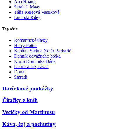
Ana Huang
Sarah J. Maas
Táňa Keleová Vasilková
Lucinda Riley
Top série
Romantické úteky
Harry Potter
Kapitán Stein a Notár Barbarič
Denník odvážneho bojka
Krimi Dominika Dána
Učím sa rozprávať
Duna
Smradi
Darčekové poukážky
Čítačky e-kníh
Vecičky od Martinusu
Káva, čaj a pochutiny