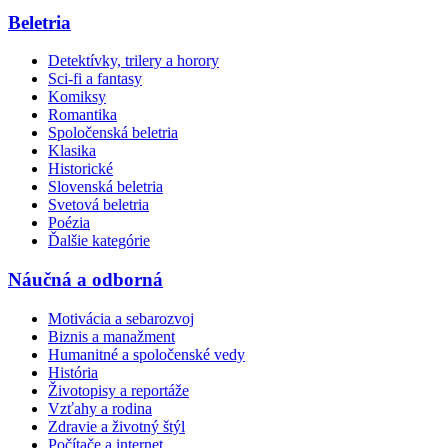
Beletria
Detektívky, trilery a horory
Sci-fi a fantasy
Komiksy
Romantika
Spoločenská beletria
Klasika
Historické
Slovenská beletria
Svetová beletria
Poézia
Ďalšie kategórie
Náučná a odborná
Motivácia a sebarozvoj
Biznis a manažment
Humanitné a spoločenské vedy
História
Životopisy a reportáže
Vzťahy a rodina
Zdravie a životný štýl
Počítače a internet