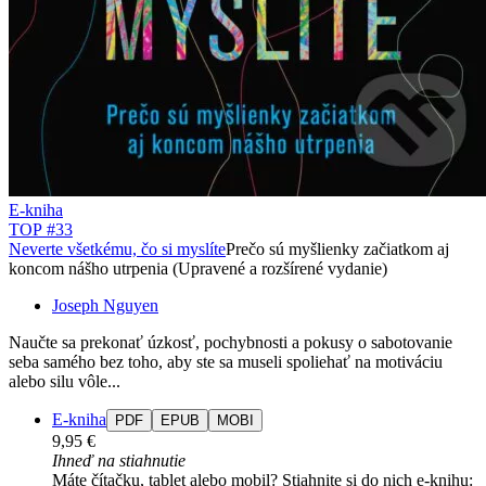
E-kniha
TOP #33
Neverte všetkému, čo si myslíte
Prečo sú myšlienky začiatkom aj
koncom nášho utrpenia (Upravené a rozšírené vydanie)
Joseph Nguyen
Naučte sa prekonať úzkosť, pochybnosti a pokusy o sabotovanie
seba samého bez toho, aby ste sa museli spoliehať na motiváciu
alebo silu vôle...
E-kniha
PDF
EPUB
MOBI
9,95 €
Ihneď na stiahnutie
Máte čítačku, tablet alebo mobil? Stiahnite si do nich e-knihu: