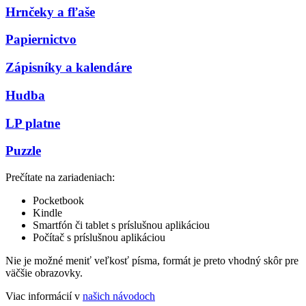
Hrnčeky a fľaše
Papiernictvo
Zápisníky a kalendáre
Hudba
LP platne
Puzzle
Prečítate na zariadeniach:
Pocketbook
Kindle
Smartfón či tablet s príslušnou aplikáciou
Počítač s príslušnou aplikáciou
Nie je možné meniť veľkosť písma, formát je preto vhodný skôr pre
väčšie obrazovky.
Viac informácií v
našich návodoch