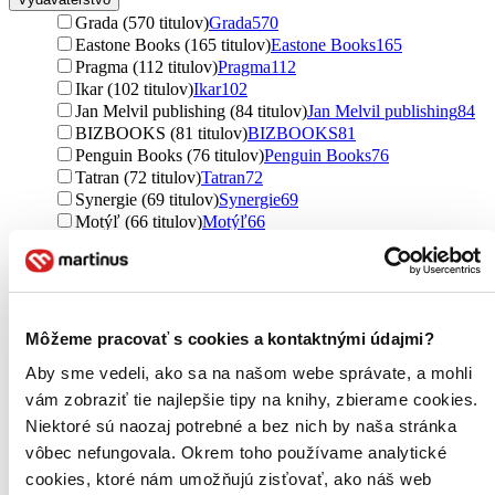
Grada (570 titulov)
Grada
570
Eastone Books (165 titulov)
Eastone Books
165
Pragma (112 titulov)
Pragma
112
Ikar (102 titulov)
Ikar
102
Jan Melvil publishing (84 titulov)
Jan Melvil publishing
84
BIZBOOKS (81 titulov)
BIZBOOKS
81
Penguin Books (76 titulov)
Penguin Books
76
Tatran (72 titulov)
Tatran
72
Synergie (69 titulov)
Synergie
69
Motýľ (66 titulov)
Motýľ
66
Jota (58 titulov)
Jota
58
Citadella (52 titulov)
Citadella
52
Audiolibrix (48 titulov)
Audiolibrix
48
Mladá fronta (45 titulov)
Mladá fronta
45
Ebury Publishing (45 titulov)
Ebury Publishing
45
Môžeme pracovať s cookies a kontaktnými údajmi?
Pointa (43 titulov)
Pointa
43
Aby sme vedeli, ako sa na našom webe správate, a mohli
HarperCollins (41 titulov)
HarperCollins
41
BETA - Dobrovský (38 titulov)
BETA - Dobrovský
38
vám zobraziť tie najlepšie tipy na knihy, zbierame cookies.
NOXI (35 titulov)
NOXI
35
Niektoré sú naozaj potrebné a bez nich by naša stránka
Práh (35 titulov)
Práh
35
vôbec nefungovala. Okrem toho používame analytické
Management Press (35 titulov)
Management Press
35
cookies, ktoré nám umožňujú zisťovať, ako náš web
Via (34 titulov)
Via
34