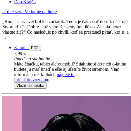
Dan Krajčo
2. diel série
Vedomie na linke
„Búrať starý svet bol len začiatok. Teraz je čas vziať do rúk nástroje
Stvoriteľa.“ „Dobre... už viem, že steny boli ilúzia. Ale ako teraz
vlastne žiť?“ Čo nasleduje po chvíli, keď sa prestaneš pýtať, kto si, a
...
E-kniha
PDF
7,99 €
Ihneď na stiahnutie
Máte čítačku, tablet alebo mobil? Stiahnite si do nich e-knihu:
budete ju mať hneď a ešte aj ušetríte život stromom. Viac
informácii o e-knihách
nájdete tu
.
Pridať do zoznamu
Vložiť do košíka