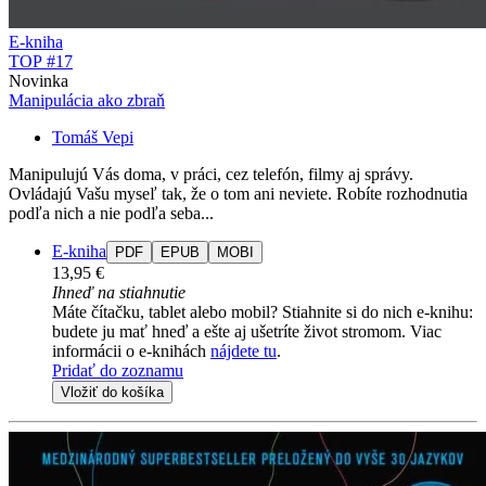
E-kniha
TOP #17
Novinka
Manipulácia ako zbraň
Tomáš Vepi
Manipulujú Vás doma, v práci, cez telefón, filmy aj správy.
Ovládajú Vašu myseľ tak, že o tom ani neviete. Robíte rozhodnutia
podľa nich a nie podľa seba...
E-kniha
PDF
EPUB
MOBI
13,95 €
Ihneď na stiahnutie
Máte čítačku, tablet alebo mobil? Stiahnite si do nich e-knihu:
budete ju mať hneď a ešte aj ušetríte život stromom. Viac
informácii o e-knihách
nájdete tu
.
Pridať do zoznamu
Vložiť do košíka