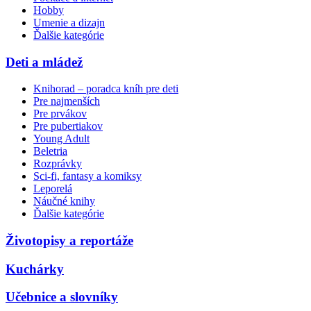
Hobby
Umenie a dizajn
Ďalšie kategórie
Deti a mládež
Knihorad – poradca kníh pre deti
Pre najmenších
Pre prvákov
Pre pubertiakov
Young Adult
Beletria
Rozprávky
Sci-fi, fantasy a komiksy
Leporelá
Náučné knihy
Ďalšie kategórie
Životopisy a reportáže
Kuchárky
Učebnice a slovníky