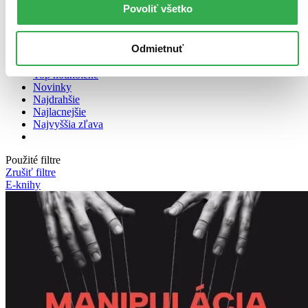
Povoliť všetko
Odmietnuť
Bestsellery
Top hodnotené
Novinky
Najdrahšie
Najlacnejšie
Najvyššia zľava
Použité filtre
Zrušiť filtre
E-knihy