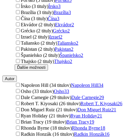
Poľsko (5 titulov)
Poľsko
5
Írsko (3 tituly)
Írsko
3
Brazília (3 tituly)
Brazília
3
Čína (3 tituly)
Čína
3
Ekvádor (2 tituly)
Ekvádor
2
Grécko (2 tituly)
Grécko
2
Izrael (2 tituly)
Izrael
2
Taliansko (2 tituly)
Taliansko
2
Pakistan (2 tituly)
Pakistan
2
Španielsko (2 tituly)
Španielsko
2
Thajsko (2 tituly)
Thajsko
2
Ďalšie možnosti
Autor
Napoleon Hill (34 titulov)
Napoleon Hill
34
Osho (33 titulov)
Osho
33
Dale Carnegie (29 titulov)
Dale Carnegie
29
Robert T. Kiyosaki (26 titulov)
Robert T. Kiyosaki
26
Don Miguel Ruiz (21 titulov)
Don Miguel Ruiz
21
Ryan Holiday (21 titulov)
Ryan Holiday
21
Brian Tracy (19 titulov)
Brian Tracy
19
Rhonda Byrne (18 titulov)
Rhonda Byrne
18
Radkin Honzák (16 titulov)
Radkin Honzák
16