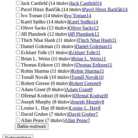
Jack Canfield (14 titulov)
Jack Canfield
14
Pavel Hirax Baričák (14 titulov)
Pavel Hirax Baričák
14
Ivo Toman (14 titulov)
Ivo Toman
14
Karel Spilko (14 titulov)
Karel Spilko
14
Oliver Sacks (12 titulov)
Oliver Sacks
12
Jiří Plamínek (12 titulov)
Jiří Plamínek
12
Thich Nhat Hanh (11 titulov)
Thich Nhat Hanh
11
Daniel Goleman (11 titulov)
Daniel Goleman
11
Eckhart Tolle (11 titulov)
Eckhart Tolle
11
Brian L. Weiss (11 titulov)
Brian L. Weiss
11
Thomas Erikson (11 titulov)
Thomas Erikson
11
Robin Sharma (11 titulov)
Robin Sharma
11
Tomáš Novák (10 titulov)
Tomáš Novák
10
Robert Greene (9 titulov)
Robert Greene
9
Adam Grant (9 titulov)
Adam Grant
9
Džemal Kodrazi (9 titulov)
Džemal Kodrazi
9
Joseph Murphy (8 titulov)
Joseph Murphy
8
Louise L. Hay (8 titulov)
Louise L. Hay
8
David Gruber (7 titulov)
David Gruber
7
Allan Pease (7 titulov)
Allan Pease
7
Ďalšie možnosti
Vydavateľstvo