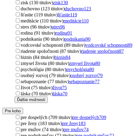
zisk (130 titulov)
zisk
130
duchovno (123 titulov)
duchovno
123
šťastie (119 titulov)
šťastie
119
meditácie (110 titulov)
meditácie
110
stres (96 titulov)
stres
96
rodina (91 titulov)
rodina
91
podnikania (90 titulov)
podnikania
90
vodcovské schopnosti (89 titulov)
vodcovské schopnosti
89
riadenie spoločnosti (87 titulov)
riadenie spoločnosti
87
biznis (84 titulov)
biznis
84
zmysel života (80 titulov)
zmysel života
80
psychológia (80 titulov)
psychológia
80
osobný rozvoj (79 titulov)
osobný rozvoj
79
sebapoznanie (77 titulov)
sebapoznanie
77
život (75 titulov)
život
75
láska (70 titulov)
láska
70
Ďalšie možnosti
Pre koho
pre dospelých (709 titulov)
pre dospelých
709
pre ženy (183 titulov)
pre ženy
183
pre mužov (74 titulov)
pre mužov
74
pre podnikateľov (72 titulov)
pre podnikateľov
72