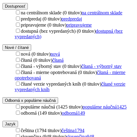
Dostupnosť
na centrálnom sklade (0 titulov)
na centrálnom sklade
predpredaj (0 titulov)
predpredaj
pripravujeme (0 titulov)
pripravujeme
dostupná (bez vypredaných) (0 titulov)
dostupná (bez
vypredaných)
Nové / čítané
nová (0 titulov)
nová
čítaná (0 titulov)
čítaná
čítaná - výborný stav (0 titulov)
čítaná - výborný stav
čítaná - mierne opotrebovaná (0 titulov)
čítaná - mierne
opotrebovaná
čítané verzie vypredaných kníh (0 titulov)
čítané verzie
vypredaných kníh
Odborná x populárne náučná
populárne náučná (1425 titulov)
populárne náučná
1425
odborná (149 titulov)
odborná
149
Jazyk
čeština (1794 titulov)
čeština
1794
slovenčina (948 titulov)
slovenčina
948