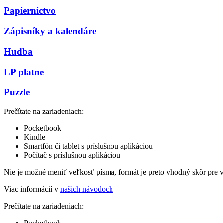
Papiernictvo
Zápisníky a kalendáre
Hudba
LP platne
Puzzle
Prečítate na zariadeniach:
Pocketbook
Kindle
Smartfón či tablet s príslušnou aplikáciou
Počítač s príslušnou aplikáciou
Nie je možné meniť veľkosť písma, formát je preto vhodný skôr pre 
Viac informácií v
našich návodoch
Prečítate na zariadeniach:
Pocketbook