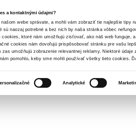
es a kontaktnými údajmi?
našom webe správate, a mohli vám zobraziť tie najlepšie tipy n
é sú naozaj potrebné a bez nich by naša stránka vôbec nefung
 cookies, ktoré nám umožňujú zisťovať, ako náš web funguje, a 
ačné cookies nám dovoľujú prispôsobovať stránku pre vašu lepši
zas umožňujú zobrazenie relevantnej reklamy. Niektoré údaje z
y nám pomohlo, keby sme mohli používať všetky tieto cookies. 
ersonalizačné
Analytické
Marketi