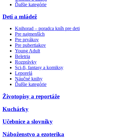
Ďalšie kategórie
Deti a mládež
Knihorad – poradca kníh pre deti
Pre najmenších
Pre prvákov
Pre pubertiakov
Young Adult
Beletria
Rozprávky
Sci-fi, fantasy a komiksy
Leporelá
Náučné knihy
Ďalšie kategórie
Životopisy a reportáže
Kuchárky
Učebnice a slovníky
Náboženstvo a ezoterika