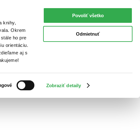
Povoliť všetko
a knihy,
ovala. Okrem
Odmietnuť
stále ho pre
u orientáciu.
dieľame aj s
Ďakujeme!
ngové
Zobraziť detaily