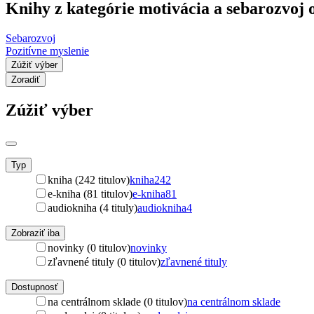
Knihy z kategórie motivácia a sebarozvo
Sebarozvoj
Pozitívne myslenie
Zúžiť výber
Zoradiť
Zúžiť výber
Typ
kniha (242 titulov)
kniha
242
e-kniha (81 titulov)
e-kniha
81
audiokniha (4 tituly)
audiokniha
4
Zobraziť iba
novinky (0 titulov)
novinky
zľavnené tituly (0 titulov)
zľavnené tituly
Dostupnosť
na centrálnom sklade (0 titulov)
na centrálnom sklade