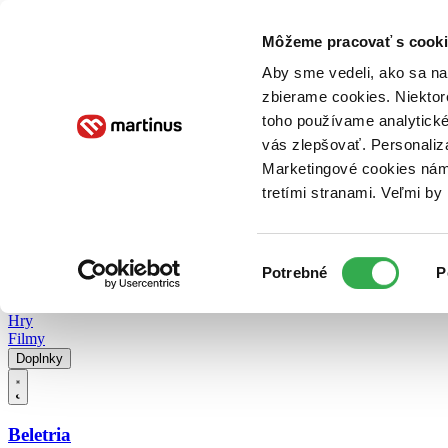
Doručenie
Kníhkupectvá
Knihovrátok
Poukážky
Knižný blog
Kontakt
Môžeme pracovať s cooki
Aby sme vedeli, ako sa na 
zbierame cookies. Niektor
E-knihy
Audioknihy
Hry
Filmy
Knihy
Doplnky
toho používame analytické
vás zlepšovať. Personaliz
Vyhľadávanie
Marketingové cookies nám 
tretími stranami. Veľmi b
Prihlásiť
Vyhľadávanie
Výber
Knihy
Potrebné
P
súhlasu
E-knihy
Audioknihy
Hry
Filmy
Doplnky
Beletria