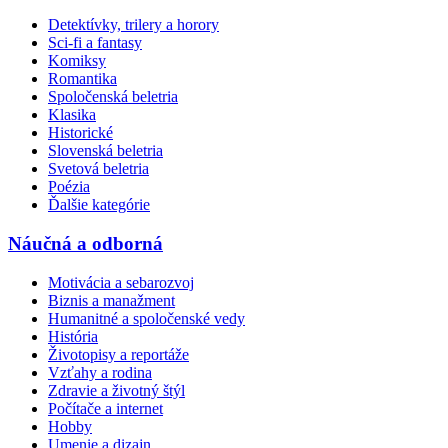
Detektívky, trilery a horory
Sci-fi a fantasy
Komiksy
Romantika
Spoločenská beletria
Klasika
Historické
Slovenská beletria
Svetová beletria
Poézia
Ďalšie kategórie
Náučná a odborná
Motivácia a sebarozvoj
Biznis a manažment
Humanitné a spoločenské vedy
História
Životopisy a reportáže
Vzťahy a rodina
Zdravie a životný štýl
Počítače a internet
Hobby
Umenie a dizajn