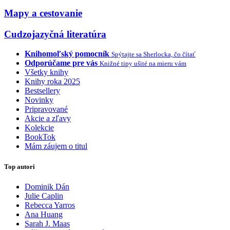
Mapy a cestovanie
Cudzojazyčná literatúra
Knihomoľský pomocník
Spýtajte sa Sherlocka, čo čítať
Odporúčame pre vás
Knižné tipy ušité na mieru vám
Všetky knihy
Knihy roka 2025
Bestsellery
Novinky
Pripravované
Akcie a zľavy
Kolekcie
BookTok
Mám záujem o titul
Top autori
Dominik Dán
Julie Caplin
Rebecca Yarros
Ana Huang
Sarah J. Maas