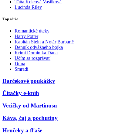
Táňa Keleová Vasilková
Lucinda Riley
Top série
Romantické úteky
Harry Potter
Kapitán Stein a Notár Barbarič
Denník odvážneho bojka
Krimi Dominika Dána
Učím sa rozprávať
Duna
Smradi
Darčekové poukážky
Čítačky e-kníh
Vecičky od Martinusu
Káva, čaj a pochutiny
Hrnčeky a fľaše