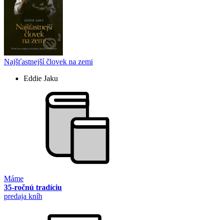
Najšťastnejší človek na zemi
Eddie Jaku
Máme
35-ročnú tradíciu
predaja kníh