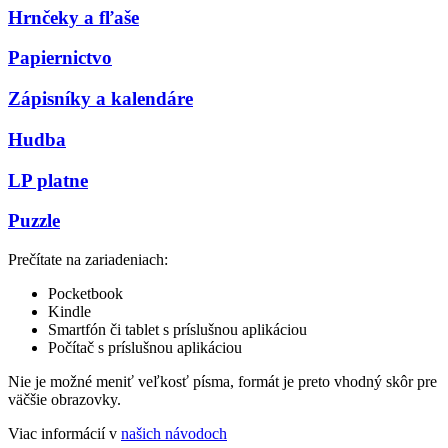
Hrnčeky a fľaše
Papiernictvo
Zápisníky a kalendáre
Hudba
LP platne
Puzzle
Prečítate na zariadeniach:
Pocketbook
Kindle
Smartfón či tablet s príslušnou aplikáciou
Počítač s príslušnou aplikáciou
Nie je možné meniť veľkosť písma, formát je preto vhodný skôr pre
väčšie obrazovky.
Viac informácií v
našich návodoch