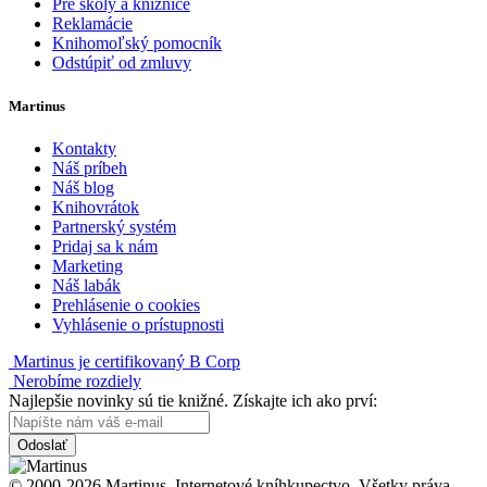
Pre školy a knižnice
Reklamácie
Knihomoľský pomocník
Odstúpiť od zmluvy
Martinus
Kontakty
Náš príbeh
Náš blog
Knihovrátok
Partnerský systém
Pridaj sa k nám
Marketing
Náš labák
Prehlásenie o cookies
Vyhlásenie o prístupnosti
Martinus je certifikovaný B Corp
Nerobíme rozdiely
Najlepšie novinky sú tie knižné. Získajte ich ako prví:
Odoslať
© 2000-2026 Martinus. Internetové kníhkupectvo. Všetky práva