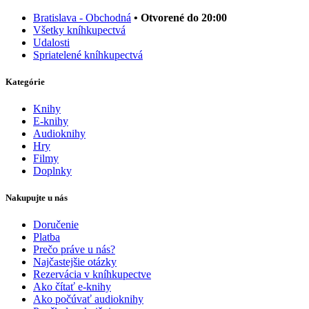
Bratislava - Obchodná
• Otvorené do 20:00
Všetky kníhkupectvá
Udalosti
Spriatelené kníhkupectvá
Kategórie
Knihy
E-knihy
Audioknihy
Hry
Filmy
Doplnky
Nakupujte u nás
Doručenie
Platba
Prečo práve u nás?
Najčastejšie otázky
Rezervácia v kníhkupectve
Ako čítať e-knihy
Ako počúvať audioknihy