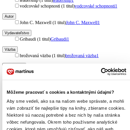
leadership (1 titul)
leadership
1
vodcovské schopnosti (1 titul)
vodcovské schopnosti
1
Autor
John C. Maxwell (1 titul)
John C. Maxwell
1
Vydavateľstvo
Gribaudi (1 titul)
Gribaudi
1
Väzba
brožovaná väzba (1 titul)
brožovaná väzba
1
Zúžiť výber
Zoradiť
Môžeme pracovať s cookies a kontaktnými údajmi?
Aby sme vedeli, ako sa na našom webe správate, a mohli
Bestsellery
vám zobraziť tie najlepšie tipy na knihy, zbierame cookies.
Top hodnotené
Niektoré sú naozaj potrebné a bez nich by naša stránka
Novinky
Najdrahšie
vôbec nefungovala. Okrem toho používame analytické
Najlacnejšie
cookies, ktoré nám umožňujú zisťovať, ako náš web