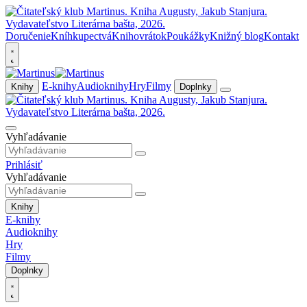
Doručenie
Kníhkupectvá
Knihovrátok
Poukážky
Knižný blog
Kontakt
E-knihy
Audioknihy
Hry
Filmy
Knihy
Doplnky
Vyhľadávanie
Prihlásiť
Vyhľadávanie
Knihy
E-knihy
Audioknihy
Hry
Filmy
Doplnky