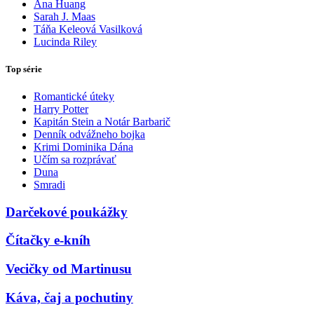
Ana Huang
Sarah J. Maas
Táňa Keleová Vasilková
Lucinda Riley
Top série
Romantické úteky
Harry Potter
Kapitán Stein a Notár Barbarič
Denník odvážneho bojka
Krimi Dominika Dána
Učím sa rozprávať
Duna
Smradi
Darčekové poukážky
Čítačky e-kníh
Vecičky od Martinusu
Káva, čaj a pochutiny