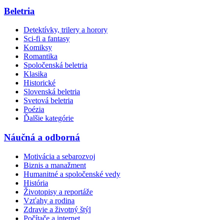
Beletria
Detektívky, trilery a horory
Sci-fi a fantasy
Komiksy
Romantika
Spoločenská beletria
Klasika
Historické
Slovenská beletria
Svetová beletria
Poézia
Ďalšie kategórie
Náučná a odborná
Motivácia a sebarozvoj
Biznis a manažment
Humanitné a spoločenské vedy
História
Životopisy a reportáže
Vzťahy a rodina
Zdravie a životný štýl
Počítače a internet