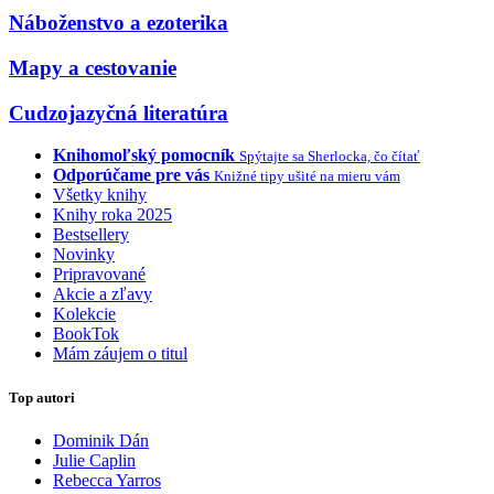
Náboženstvo a ezoterika
Mapy a cestovanie
Cudzojazyčná literatúra
Knihomoľský pomocník
Spýtajte sa Sherlocka, čo čítať
Odporúčame pre vás
Knižné tipy ušité na mieru vám
Všetky knihy
Knihy roka 2025
Bestsellery
Novinky
Pripravované
Akcie a zľavy
Kolekcie
BookTok
Mám záujem o titul
Top autori
Dominik Dán
Julie Caplin
Rebecca Yarros