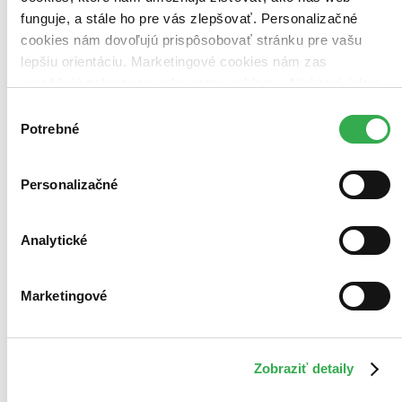
Najvyššia zľava
funguje, a stále ho pre vás zlepšovať. Personalizačné
cookies nám dovoľujú prispôsobovať stránku pre vašu
Použité filtre
lepšiu orientáciu. Marketingové cookies nám zas
Zrušiť filtre
umožňujú zobrazenie relevantnej reklamy. Niektoré údaje
V talianskom jazyku
zdieľame aj s tretími stranami. Veľmi by nám pomohlo,
Výber
keby sme mohli používať všetky tieto cookies. Ďakujeme!
Potrebné
súhlasu
Personalizačné
Analytické
Marketingové
Zobraziť detaily