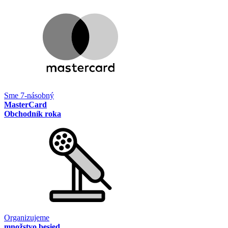
Sme 7-násobný
MasterCard
Obchodník roka
Organizujeme
množstvo besied