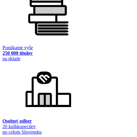
Ponúkame vyše
250 000 titulov
na sklade
Osobný odber
20 kníhkupectiev
po celom Slovensku