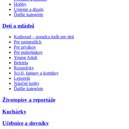
Hobby
Umenie a dizajn
Ďalšie kategórie
Deti a mládež
Knihorad – poradca kníh pre deti
Pre najmenších
Pre prvákov
Pre pubertiakov
Young Adult
Beletria
Rozprávky
Sci-fi, fantasy a komiksy
Leporelá
Náučné knihy
Ďalšie kategórie
Životopisy a reportáže
Kuchárky
Učebnice a slovníky