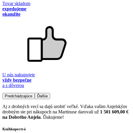
Tovar skladom
expedujeme
okamžite
U nás nakupujete
vždy bezpečne
a s dôverou
Predchádzajúce
Ďalšie
Aj z drobných vecí sa dajú urobiť veľké. Vďaka vašim Anjelským
drobným ste pri nákupoch na Martinuse darovali už
1 501 609,00 €
na Dobrého Anjela
. Ďakujeme!
Kníhkupectvá