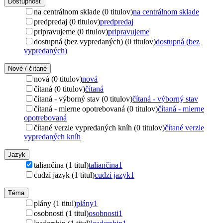
Dostupnosť
na centrálnom sklade (0 titulov)
na centrálnom sklade
predpredaj (0 titulov)
predpredaj
pripravujeme (0 titulov)
pripravujeme
dostupná (bez vypredaných) (0 titulov)
dostupná (bez
vypredaných)
Nové / čítané
nová (0 titulov)
nová
čítaná (0 titulov)
čítaná
čítaná - výborný stav (0 titulov)
čítaná - výborný stav
čítaná - mierne opotrebovaná (0 titulov)
čítaná - mierne
opotrebovaná
čítané verzie vypredaných kníh (0 titulov)
čítané verzie
vypredaných kníh
Jazyk
taliančina (1 titul)
taliančina
1
cudzí jazyk (1 titul)
cudzí jazyk
1
Téma
plány (1 titul)
plány
1
osobnosti (1 titul)
osobnosti
1