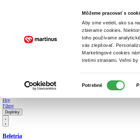
Doručenie
Kníhkupectvá
Knihovrátok
Poukážky
Knižný blog
Kontakt
Môžeme pracovať s cooki
Aby sme vedeli, ako sa na 
zbierame cookies. Niektor
E-knihy
Audioknihy
Hry
Filmy
Knihy
Doplnky
toho používame analytické
vás zlepšovať. Personaliz
Vyhľadávanie
Marketingové cookies nám 
tretími stranami. Veľmi b
Prihlásiť
Vyhľadávanie
Výber
Knihy
Potrebné
P
súhlasu
E-knihy
Audioknihy
Hry
Filmy
Doplnky
Beletria