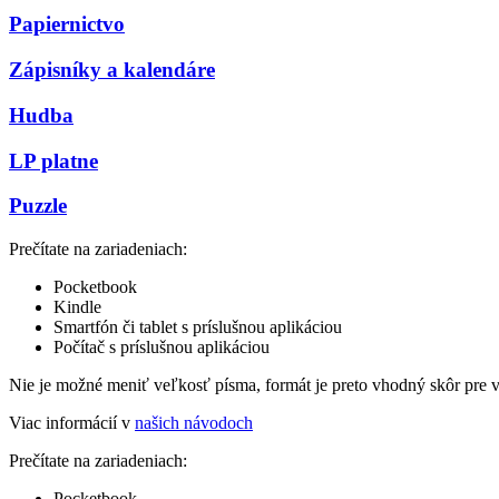
Papiernictvo
Zápisníky a kalendáre
Hudba
LP platne
Puzzle
Prečítate na zariadeniach:
Pocketbook
Kindle
Smartfón či tablet s príslušnou aplikáciou
Počítač s príslušnou aplikáciou
Nie je možné meniť veľkosť písma, formát je preto vhodný skôr pre 
Viac informácií v
našich návodoch
Prečítate na zariadeniach:
Pocketbook