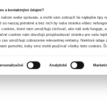
es a kontaktnými údajmi?
našom webe správate, a mohli vám zobraziť tie najlepšie tipy n
é sú naozaj potrebné a bez nich by naša stránka vôbec nefung
 cookies, ktoré nám umožňujú zisťovať, ako náš web funguje, a 
ačné cookies nám dovoľujú prispôsobovať stránku pre vašu lepši
zas umožňujú zobrazenie relevantnej reklamy. Niektoré údaje z
y nám pomohlo, keby sme mohli používať všetky tieto cookies. 
ersonalizačné
Analytické
Marketi