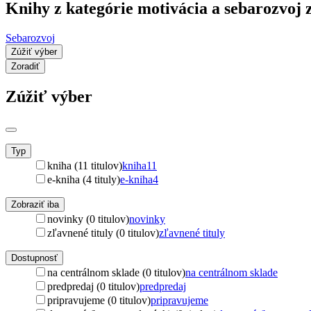
Knihy z kategórie motivácia a sebarozvoj z
Sebarozvoj
Zúžiť výber
Zoradiť
Zúžiť výber
Typ
kniha (11 titulov)
kniha
11
e-kniha (4 tituly)
e-kniha
4
Zobraziť iba
novinky (0 titulov)
novinky
zľavnené tituly (0 titulov)
zľavnené tituly
Dostupnosť
na centrálnom sklade (0 titulov)
na centrálnom sklade
predpredaj (0 titulov)
predpredaj
pripravujeme (0 titulov)
pripravujeme