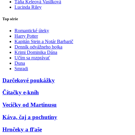
Táňa Keleová Vasilková
Lucinda Riley
Top série
Romantické úteky
Harry Potter
Kapitán Stein a Notár Barbarič
Denník odvážneho bojka
Krimi Dominika Dána
Učím sa rozprávať
Duna
Smradi
Darčekové poukážky
Čítačky e-kníh
Vecičky od Martinusu
Káva, čaj a pochutiny
Hrnčeky a fľaše