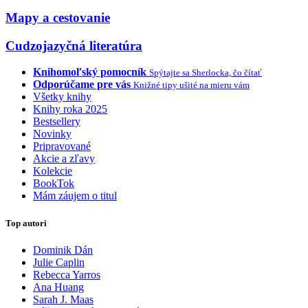
Mapy a cestovanie
Cudzojazyčná literatúra
Knihomoľský pomocník
Spýtajte sa Sherlocka, čo čítať
Odporúčame pre vás
Knižné tipy ušité na mieru vám
Všetky knihy
Knihy roka 2025
Bestsellery
Novinky
Pripravované
Akcie a zľavy
Kolekcie
BookTok
Mám záujem o titul
Top autori
Dominik Dán
Julie Caplin
Rebecca Yarros
Ana Huang
Sarah J. Maas