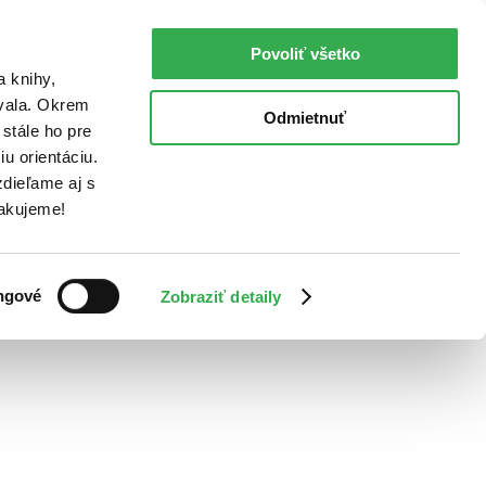
Povoliť všetko
a knihy,
ovala. Okrem
Odmietnuť
stále ho pre
u orientáciu.
dieľame aj s
Ďakujeme!
ngové
Zobraziť detaily