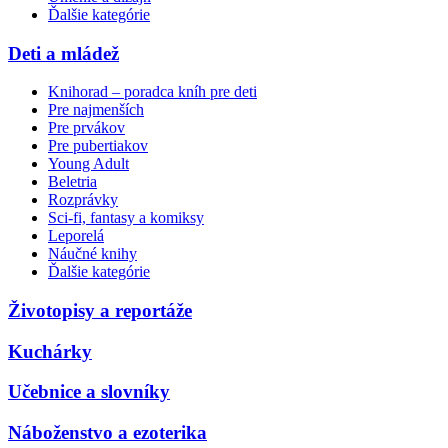
Ďalšie kategórie
Deti a mládež
Knihorad – poradca kníh pre deti
Pre najmenších
Pre prvákov
Pre pubertiakov
Young Adult
Beletria
Rozprávky
Sci-fi, fantasy a komiksy
Leporelá
Náučné knihy
Ďalšie kategórie
Životopisy a reportáže
Kuchárky
Učebnice a slovníky
Náboženstvo a ezoterika