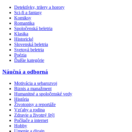
Detektívky, trilery a horory
Sci-fi a fantasy
Komiksy
Romantika
Spoločenská beletria
Klasika
Historické
Slovenská beletria
Svetová beletria
Poézia
Ďalšie kategórie
Náučná a odborná
Motivácia a sebarozvoj
Biznis a manažment
Humanitné a spoločenské vedy
História
Životopisy a reportáže
Vzťahy a rodina
Zdravie a životný štýl
Počítače a internet
Hobby
Umenie a dizajn