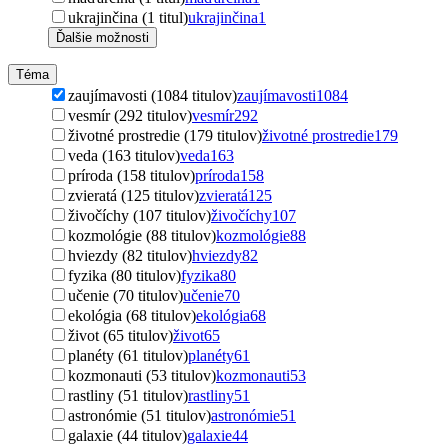
ukrajinčina (1 titul)
ukrajinčina
1
Ďalšie možnosti
Téma
zaujímavosti (1084 titulov)
zaujímavosti
1084
vesmír (292 titulov)
vesmír
292
životné prostredie (179 titulov)
životné prostredie
179
veda (163 titulov)
veda
163
príroda (158 titulov)
príroda
158
zvieratá (125 titulov)
zvieratá
125
živočíchy (107 titulov)
živočíchy
107
kozmológie (88 titulov)
kozmológie
88
hviezdy (82 titulov)
hviezdy
82
fyzika (80 titulov)
fyzika
80
učenie (70 titulov)
učenie
70
ekológia (68 titulov)
ekológia
68
život (65 titulov)
život
65
planéty (61 titulov)
planéty
61
kozmonauti (53 titulov)
kozmonauti
53
rastliny (51 titulov)
rastliny
51
astronómie (51 titulov)
astronómie
51
galaxie (44 titulov)
galaxie
44