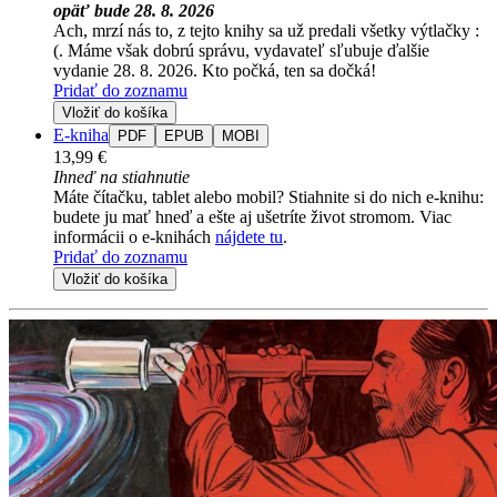
opäť bude 28. 8. 2026
Ach, mrzí nás to, z tejto knihy sa už predali všetky výtlačky :
(. Máme však dobrú správu, vydavateľ sľubuje ďalšie
vydanie 28. 8. 2026. Kto počká, ten sa dočká!
Pridať do zoznamu
Vložiť do košíka
E-kniha
PDF
EPUB
MOBI
13,99 €
Ihneď na stiahnutie
Máte čítačku, tablet alebo mobil? Stiahnite si do nich e-knihu:
budete ju mať hneď a ešte aj ušetríte život stromom. Viac
informácii o e-knihách
nájdete tu
.
Pridať do zoznamu
Vložiť do košíka