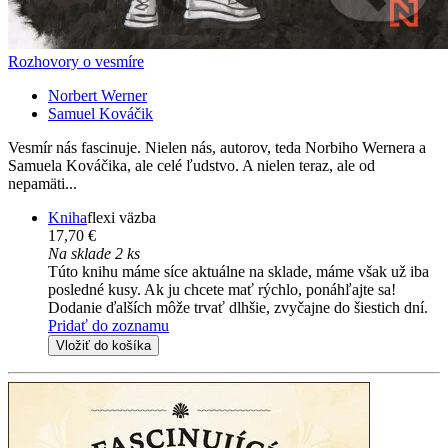
Rozhovory o vesmíre
Norbert Werner
Samuel Kováčik
Vesmír nás fascinuje. Nielen nás, autorov, teda Norbiho Wernera a
Samuela Kováčika, ale celé ľudstvo. A nielen teraz, ale od
nepamäti...
Kniha
flexi väzba
17,70 €
Na sklade 2 ks
Túto knihu máme síce aktuálne na sklade, máme však už iba
posledné kusy. Ak ju chcete mať rýchlo, ponáhľajte sa!
Dodanie ďalších môže trvať dlhšie, zvyčajne do šiestich dní.
Pridať do zoznamu
Vložiť do košíka