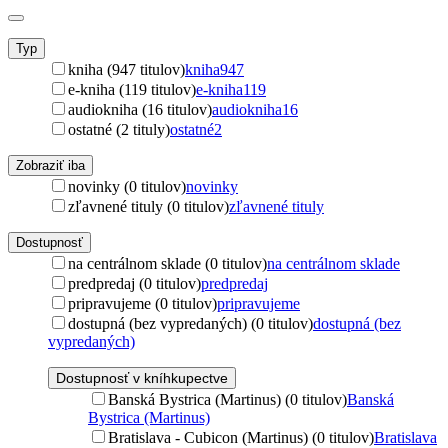
Typ
kniha (947 titulov)
kniha
947
e-kniha (119 titulov)
e-kniha
119
audiokniha (16 titulov)
audiokniha
16
ostatné (2 tituly)
ostatné
2
Zobraziť iba
novinky (0 titulov)
novinky
zľavnené tituly (0 titulov)
zľavnené tituly
Dostupnosť
na centrálnom sklade (0 titulov)
na centrálnom sklade
predpredaj (0 titulov)
predpredaj
pripravujeme (0 titulov)
pripravujeme
dostupná (bez vypredaných) (0 titulov)
dostupná (bez
vypredaných)
Dostupnosť v kníhkupectve
Banská Bystrica (Martinus) (0 titulov)
Banská
Bystrica (Martinus)
Bratislava - Cubicon (Martinus) (0 titulov)
Bratislava