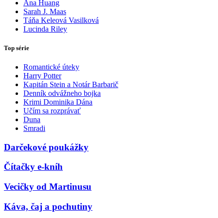
Ana Huang
Sarah J. Maas
Táňa Keleová Vasilková
Lucinda Riley
Top série
Romantické úteky
Harry Potter
Kapitán Stein a Notár Barbarič
Denník odvážneho bojka
Krimi Dominika Dána
Učím sa rozprávať
Duna
Smradi
Darčekové poukážky
Čítačky e-kníh
Vecičky od Martinusu
Káva, čaj a pochutiny