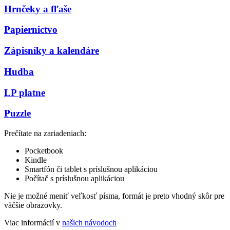
Hrnčeky a fľaše
Papiernictvo
Zápisníky a kalendáre
Hudba
LP platne
Puzzle
Prečítate na zariadeniach:
Pocketbook
Kindle
Smartfón či tablet s príslušnou aplikáciou
Počítač s príslušnou aplikáciou
Nie je možné meniť veľkosť písma, formát je preto vhodný skôr pre
väčšie obrazovky.
Viac informácií v
našich návodoch