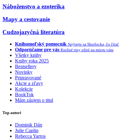
Náboženstvo a ezoterika
Mapy a cestovanie
Cudzojazyčná literatúra
Knihomoľský pomocník
Spýtajte sa Sherlocka, čo čítať
Odporúčame pre vás
Knižné tipy ušité na mieru vám
Všetky knihy
Knihy roka 2025
Bestsellery
Novinky
Pripravované
Akcie a zľavy
Kolekcie
BookTok
Mám záujem o titul
Top autori
Dominik Dán
Julie Caplin
Rebecca Yarros