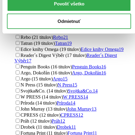
Mladá fronta (24 titulov)
Mladá fronta
24
Povoliť všetko
Nakladatelství KAZDA (24 titulov)
Nakladatelství
KAZDA
24
Grada (23 titulov)
Grada
23
Odmietnuť
Slovart CZ (21 titulov)
Slovart CZ
21
Academia (21 titulov)
Academia
21
Rebo (21 titulov)
Rebo
21
Tatran (19 titulov)
Tatran
19
Edice knihy Omega (19 titulov)
Edice knihy Omega
19
Reader´s Digest Výběr (17 titulov)
Reader´s Digest
Výběr
17
Penguin Books (16 titulov)
Penguin Books
16
Argo, Dokořán (16 titulov)
Argo, Dokořán
16
Argo (15 titulov)
Argo
15
N Press (15 titulov)
N Press
15
Svojtka&Co. (14 titulov)
Svojtka&Co.
14
W PRESS (14 titulov)
W PRESS
14
Príroda (14 titulov)
Príroda
14
John Murray (13 titulov)
John Murray
13
CPRESS (12 titulov)
CPRESS
12
Práh (12 titulov)
Práh
12
Drobek (11 titulov)
Drobek
11
Fortuna Print (11 titulov)
Fortuna Print
11