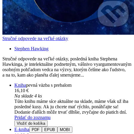
Stručné odpovede na veľké otázky
Stephen Hawking
Stručné odpovede na veľké otázky, posledná kniha Stephena
Hawkinga, je intelektuálne podnetným, vášnivo vyargumentovaným
osobným pohľadom vedca na výzvy, ktorým čelíme ako ľudstvo,
a na to, kam ako planéta ďalej smerujeme...
Kniha
pevná väzba s prebalom
16,10 €
Na sklade 4 ks
Túto knihu máme síce aktuálne na sklade, máme však už iba
posledné kusy. Ak ju chcete mať rýchlo, ponáhľajte sa!
Dodanie ďalších môže trvať dlhšie, zvyčajne do piatich dní.
Pridať do zoznamu
Vložiť do košíka
E-kniha
PDF
EPUB
MOBI