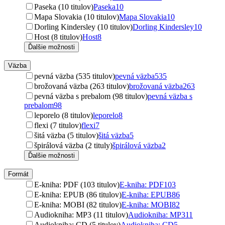
Paseka (10 titulov)
Paseka
10
Mapa Slovakia (10 titulov)
Mapa Slovakia
10
Dorling Kindersley (10 titulov)
Dorling Kindersley
10
Host (8 titulov)
Host
8
Ďalšie možnosti
Väzba
pevná väzba (535 titulov)
pevná väzba
535
brožovaná väzba (263 titulov)
brožovaná väzba
263
pevná väzba s prebalom (98 titulov)
pevná väzba s
prebalom
98
leporelo (8 titulov)
leporelo
8
flexi (7 titulov)
flexi
7
šitá väzba (5 titulov)
šitá väzba
5
špirálová väzba (2 tituly)
špirálová väzba
2
Ďalšie možnosti
Formát
E-kniha: PDF (103 titulov)
E-kniha: PDF
103
E-kniha: EPUB (86 titulov)
E-kniha: EPUB
86
E-kniha: MOBI (82 titulov)
E-kniha: MOBI
82
Audiokniha: MP3 (11 titulov)
Audiokniha: MP3
11
Audiokniha: CD (5 titulov)
Audiokniha: CD
5