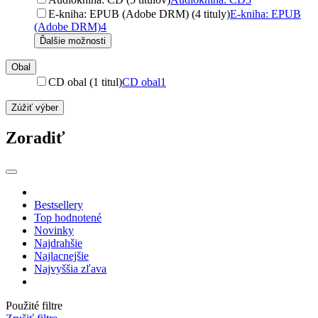
E-kniha: EPUB (Adobe DRM) (4 tituly)
E-kniha: EPUB
(Adobe DRM)
4
Ďalšie možnosti
Obal
CD obal (1 titul)
CD obal
1
Zúžiť výber
Zoradiť
Bestsellery
Top hodnotené
Novinky
Najdrahšie
Najlacnejšie
Najvyššia zľava
Použité filtre