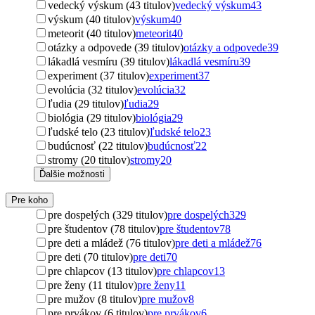
vedecký výskum (43 titulov)
vedecký výskum
43
výskum (40 titulov)
výskum
40
meteorit (40 titulov)
meteorit
40
otázky a odpovede (39 titulov)
otázky a odpovede
39
lákadlá vesmíru (39 titulov)
lákadlá vesmíru
39
experiment (37 titulov)
experiment
37
evolúcia (32 titulov)
evolúcia
32
ľudia (29 titulov)
ľudia
29
biológia (29 titulov)
biológia
29
ľudské telo (23 titulov)
ľudské telo
23
budúcnosť (22 titulov)
budúcnosť
22
stromy (20 titulov)
stromy
20
Ďalšie možnosti
Pre koho
pre dospelých (329 titulov)
pre dospelých
329
pre študentov (78 titulov)
pre študentov
78
pre deti a mládež (76 titulov)
pre deti a mládež
76
pre deti (70 titulov)
pre deti
70
pre chlapcov (13 titulov)
pre chlapcov
13
pre ženy (11 titulov)
pre ženy
11
pre mužov (8 titulov)
pre mužov
8
pre prvákov (6 titulov)
pre prvákov
6