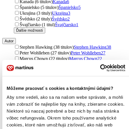
Kanada (6 titulov)
Kanada
6
Španielsko (5 titulov)
Španielsko
5
Ukrajina (3 tituly)
Ukrajina
3
Švédsko (2 tituly)
Švédsko
2
Švajčiarsko (1 titul)
Švajčiarsko
1
Ďalšie možnosti
Autor
Stephen Hawking (38 titulov)
Stephen Hawking
38
Peter Wohlleben (27 titulov)
Peter Wohlleben
27
Marcus Chown (22 titulov)
Marcus Chown
22
Michio Kaku (19 titulov)
Michio Kaku
19
Elli H. Radinger (17 titulov)
Elli H. Radinger
17
David Attenborough (14 titulov)
David Attenborough
14
Patrick Moore (12 titulov)
Patrick Moore
12
Martin Mojžiš (12 titulov)
Martin Mojžiš
12
Môžeme pracovať s cookies a kontaktnými údajmi?
Brian May (10 titulov)
Brian May
10
Aby sme vedeli, ako sa na našom webe správate, a mohli
Chris Lintott (10 titulov)
Chris Lintott
10
vám zobraziť tie najlepšie tipy na knihy, zbierame cookies.
Nick Lane (10 titulov)
Nick Lane
10
Neil deGrasse Tyson (9 titulov)
Neil deGrasse Tyson
9
Niektoré sú naozaj potrebné a bez nich by naša stránka
Richard Dawkins (8 titulov)
Richard Dawkins
8
vôbec nefungovala. Okrem toho používame analytické
Leonard Mlodinow (8 titulov)
Leonard Mlodinow
8
cookies, ktoré nám umožňujú zisťovať, ako náš web
Nicklas Brendborg (8 titulov)
Nicklas Brendborg
8