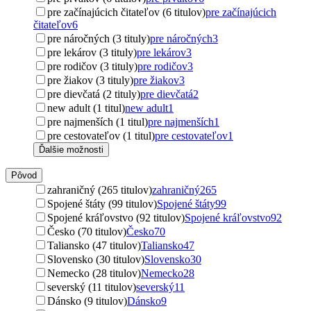
pre začínajúcich čitateľov (6 titulov)
pre začínajúcich
čitateľov
6
pre náročných (3 tituly)
pre náročných
3
pre lekárov (3 tituly)
pre lekárov
3
pre rodičov (3 tituly)
pre rodičov
3
pre žiakov (3 tituly)
pre žiakov
3
pre dievčatá (2 tituly)
pre dievčatá
2
new adult (1 titul)
new adult
1
pre najmenších (1 titul)
pre najmenších
1
pre cestovateľov (1 titul)
pre cestovateľov
1
Ďalšie možnosti
Pôvod
zahraničný (265 titulov)
zahraničný
265
Spojené štáty (99 titulov)
Spojené štáty
99
Spojené kráľovstvo (92 titulov)
Spojené kráľovstvo
92
Česko (70 titulov)
Česko
70
Taliansko (47 titulov)
Taliansko
47
Slovensko (30 titulov)
Slovensko
30
Nemecko (28 titulov)
Nemecko
28
severský (11 titulov)
severský
11
Dánsko (9 titulov)
Dánsko
9