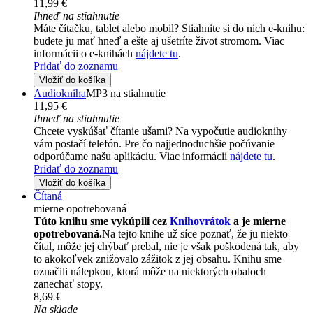
11,99 €
Ihneď na stiahnutie
Máte čítačku, tablet alebo mobil? Stiahnite si do nich e-knihu:
budete ju mať hneď a ešte aj ušetríte život stromom. Viac
informácii o e-knihách
nájdete tu
.
Pridať do zoznamu
Vložiť do košíka
Audiokniha
MP3 na stiahnutie
11,95 €
Ihneď na stiahnutie
Chcete vyskúšať čítanie ušami? Na vypočutie audioknihy
vám postačí telefón. Pre čo najjednoduchšie počúvanie
odporúčame našu aplikáciu. Viac informácii
nájdete tu
.
Pridať do zoznamu
Vložiť do košíka
Čítaná
mierne opotrebovaná
Túto knihu sme vykúpili cez
Knihovrátok
a je mierne
opotrebovaná.
Na tejto knihe už síce poznať, že ju niekto
čítal, môže jej chýbať prebal, nie je však poškodená tak, aby
to akokoľvek znižovalo zážitok z jej obsahu. Knihu sme
označili nálepkou, ktorá môže na niektorých obaloch
zanechať stopy.
8,69 €
Na sklade