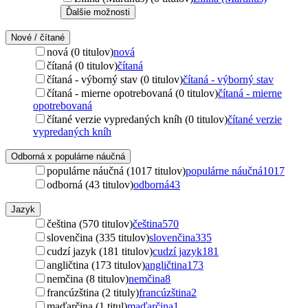
Ďalšie možnosti
Nové / čítané
nová (0 titulov)
nová
čítaná (0 titulov)
čítaná
čítaná - výborný stav (0 titulov)
čítaná - výborný stav
čítaná - mierne opotrebovaná (0 titulov)
čítaná - mierne
opotrebovaná
čítané verzie vypredaných kníh (0 titulov)
čítané verzie
vypredaných kníh
Odborná x populárne náučná
populárne náučná (1017 titulov)
populárne náučná
1017
odborná (43 titulov)
odborná
43
Jazyk
čeština (570 titulov)
čeština
570
slovenčina (335 titulov)
slovenčina
335
cudzí jazyk (181 titulov)
cudzí jazyk
181
angličtina (173 titulov)
angličtina
173
nemčina (8 titulov)
nemčina
8
francúzština (2 tituly)
francúzština
2
maďarčina (1 titul)
maďarčina
1