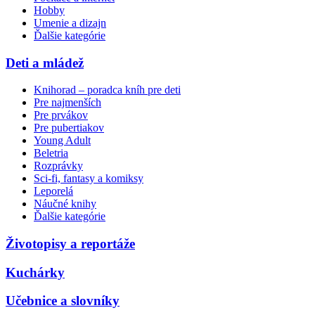
Hobby
Umenie a dizajn
Ďalšie kategórie
Deti a mládež
Knihorad – poradca kníh pre deti
Pre najmenších
Pre prvákov
Pre pubertiakov
Young Adult
Beletria
Rozprávky
Sci-fi, fantasy a komiksy
Leporelá
Náučné knihy
Ďalšie kategórie
Životopisy a reportáže
Kuchárky
Učebnice a slovníky