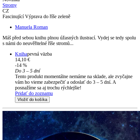
Stromy
CZ
Fascinující Výprava do říše zeleně
Manuela Roman
Máš před sebou knihu plnou úžasných ilustrací. Vydej se tedy spolu
s námi do neuvěřitelné říše stromů...
Kniha
pevná väzba
14,10 €
-14 %
Do 3 – 5 dní
Tento produkt momentálne nemáme na sklade, ale zvyčajne
vám ho vieme zabezpečiť a odoslať do 3 – 5 dní. A
posnažíme sa aj trochu rýchlejšie!
Pridať do zoznamu
Vložiť do košíka