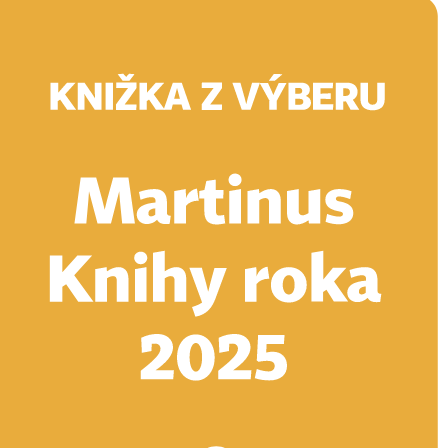
Doručenie
Kníhkupectvá
Knihovrátok
Poukážky
Knižný blog
Kontakt
E-knihy
Audioknihy
Hry
Filmy
Knihy
Doplnky
Vyhľadávanie
Prihlásiť
Vyhľadávanie
Knihy
E-knihy
Audioknihy
Hry
Filmy
Doplnky