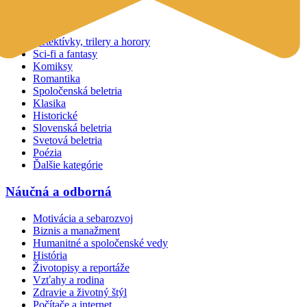
Beletria
Detektívky, trilery a horory
Sci-fi a fantasy
Komiksy
Romantika
Spoločenská beletria
Klasika
Historické
Slovenská beletria
Svetová beletria
Poézia
Ďalšie kategórie
Náučná a odborná
Motivácia a sebarozvoj
Biznis a manažment
Humanitné a spoločenské vedy
História
Životopisy a reportáže
Vzťahy a rodina
Zdravie a životný štýl
Počítače a internet