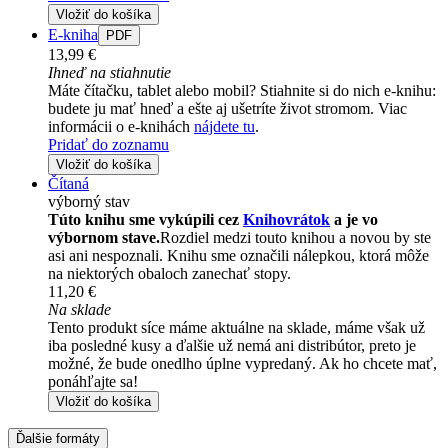
Vložiť do košíka
E-kniha
PDF
13,99 €
Ihneď na stiahnutie
Máte čítačku, tablet alebo mobil? Stiahnite si do nich e-knihu:
budete ju mať hneď a ešte aj ušetríte život stromom. Viac
informácii o e-knihách
nájdete tu
.
Pridať do zoznamu
Vložiť do košíka
Čítaná
výborný stav
Túto knihu sme vykúpili cez
Knihovrátok
a je vo
výbornom stave.
Rozdiel medzi touto knihou a novou by ste
asi ani nespoznali. Knihu sme označili nálepkou, ktorá môže
na niektorých obaloch zanechať stopy.
11,20 €
Na sklade
Tento produkt síce máme aktuálne na sklade, máme však už
iba posledné kusy a ďalšie už nemá ani distribútor, preto je
možné, že bude onedlho úplne vypredaný. Ak ho chcete mať,
ponáhľajte sa!
Vložiť do košíka
Ďalšie formáty