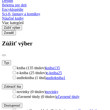
Design
Beletria pre deti
Encyklopédie
Sci-fi, fantasy a komiksy
Náučné knihy
Viac kategórií
Zúžiť výber
Zoradiť
Zúžiť výber
Typ
kniha (135 titulov)
kniha
135
e-kniha (25 titulov)
e-kniha
25
audiokniha (1 titul)
audiokniha
1
Zobraziť iba
novinky (0 titulov)
novinky
zľavnené tituly (0 titulov)
zľavnené tituly
Dostupnosť