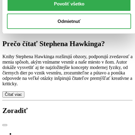
Povoliť všetko
otázky
. Tieto knihy zrozumiteľne vysvetľujú vesmír, fyziku a
najväčšie otázky existencie.
Pre mladších čitateľov vytvoril Stephen Hawking spolu so svojou
Odmietnuť
dcérou Lucy obľúbenú sériu
Gregorové vesmírne dobrodružstvá
.
Knihy hravou formou rozvíjajú záujem detí o vedu a vesmír.
Prečo čítať Stephena Hawkinga?
Knihy Stephena Hawkinga rozširujú obzory, podporujú zvedavosť a
menia spôsob, akým vnímame vesmír a naše miesto v ňom. Autor
dokáže vysvetliť aj tie najzložitejšie koncepty modernej fyziky, od
čiernych dier po vznik vesmíru, zrozumiteľne a pútavo a ponúka
odpovede na veľké otázky inšpirujú čitateľov premýšľať kreatívne a
kriticky.
Čítať viac
Zoradiť