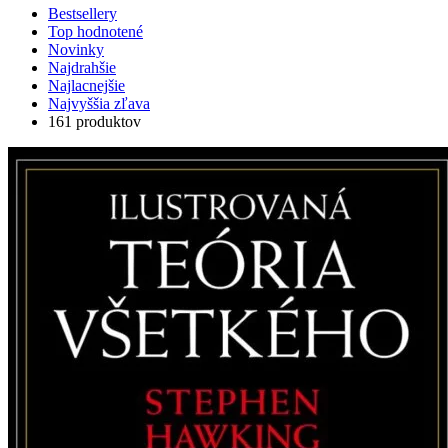
Bestsellery
Top hodnotené
Novinky
Najdrahšie
Najlacnejšie
Najvyššia zľava
161 produktov