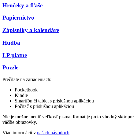
Hrnčeky a fľaše
Papiernictvo
Zápisníky a kalendáre
Hudba
LP platne
Puzzle
Prečítate na zariadeniach:
Pocketbook
Kindle
Smartfón či tablet s príslušnou aplikáciou
Počítač s príslušnou aplikáciou
Nie je možné meniť veľkosť písma, formát je preto vhodný skôr pre
väčšie obrazovky.
Viac informácií v
našich návodoch