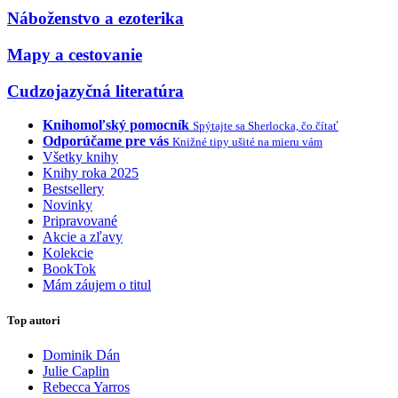
Náboženstvo a ezoterika
Mapy a cestovanie
Cudzojazyčná literatúra
Knihomoľský pomocník
Spýtajte sa Sherlocka, čo čítať
Odporúčame pre vás
Knižné tipy ušité na mieru vám
Všetky knihy
Knihy roka 2025
Bestsellery
Novinky
Pripravované
Akcie a zľavy
Kolekcie
BookTok
Mám záujem o titul
Top autori
Dominik Dán
Julie Caplin
Rebecca Yarros