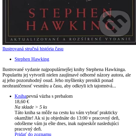
Ilustrovaná stručná história času
Stephen Hawking
Ilustrované vydanie najpopulárnejšej knihy Stephena Hawkinga.
Popularitu jej vytvorili nielen zaujímavé odborné názory autora, ale
aj jeho pozoruhodný osud. Jeho myšlienky prenikli ponad
neohraničenosť vesmíru a času, aby odkryli ich tajomstvá...
Kniha
pevná väzba s prebalom
18,60 €
Na sklade > 5 ks
Táto kniha sa môže na cestu ku vám vybrať prakticky
okamžite! Ak si ju objednáte do 13:00 v pracovný deň,
odošleme vám ju ešte dnes, inak najneskôr nasledujúci
pracovný deň.
Pridať do zoznamu