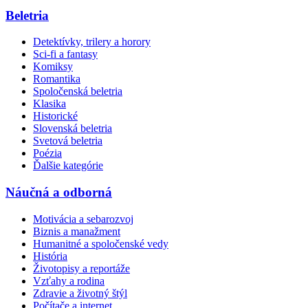
Beletria
Detektívky, trilery a horory
Sci-fi a fantasy
Komiksy
Romantika
Spoločenská beletria
Klasika
Historické
Slovenská beletria
Svetová beletria
Poézia
Ďalšie kategórie
Náučná a odborná
Motivácia a sebarozvoj
Biznis a manažment
Humanitné a spoločenské vedy
História
Životopisy a reportáže
Vzťahy a rodina
Zdravie a životný štýl
Počítače a internet