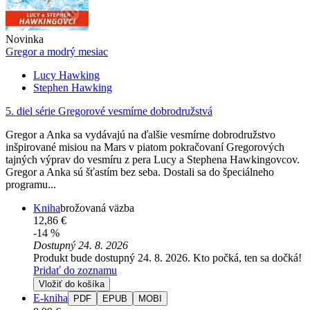
Novinka
Gregor a modrý mesiac
Lucy Hawking
Stephen Hawking
5. diel série
Gregorové vesmírne dobrodružstvá
Gregor a Anka sa vydávajú na ďalšie vesmírne dobrodružstvo
inšpirované misiou na Mars v piatom pokračovaní Gregorových
tajných výprav do vesmíru z pera Lucy a Stephena Hawkingovcov.
Gregor a Anka sú šťastím bez seba. Dostali sa do špeciálneho
programu...
Kniha
brožovaná väzba
12,86 €
-14 %
Dostupný 24. 8. 2026
Produkt bude dostupný 24. 8. 2026. Kto počká, ten sa dočká!
Pridať do zoznamu
Vložiť do košíka
E-kniha
PDF
EPUB
MOBI