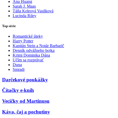
Ana Huang
Sarah J. Maas
Táňa Keleová Vasilková
Lucinda Riley
Top série
Romantické úteky
Harry Potter
Kapitán Stein a Notár Barbarič
Denník odvážneho bojka
Krimi Dominika Dána
Učím sa rozprávať
Duna
Smradi
Darčekové poukážky
Čítačky e-kníh
Vecičky od Martinusu
Káva, čaj a pochutiny