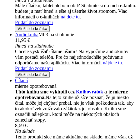
Máte čítačku, tablet alebo mobil? Stiahnite si do nich e-knihu:
budete ju mať hneď a ešte aj ušetríte život stromom. Viac
informácii o e-knihách
nájdete tu
.
Pridať do zoznamu
Vložiť do košíka
Audiokniha
MP3 na stiahnutie
11,95 €
Ihneď na stiahnutie
Chcete vyskúšať čítanie ušami? Na vypočutie audioknihy
vám postačí telefón. Pre čo najjednoduchšie počúvanie
odporúčame našu aplikáciu. Viac informácii
nájdete tu
.
Pridať do zoznamu
Vložiť do košíka
Čítaná
mierne opotrebovaná
Túto knihu sme vykúpili cez
Knihovrátok
a je mierne
opotrebovaná.
Na tejto knihe už síce poznať, že ju niekto
čítal, môže jej chýbať prebal, nie je však poškodená tak, aby
to akokoľvek znižovalo zážitok z jej obsahu. Knihu sme
označili nálepkou, ktorá môže na niektorých obaloch
zanechať stopy.
8,69 €
Na sklade
Tento produkt síce máme aktuálne na sklade, máme však už