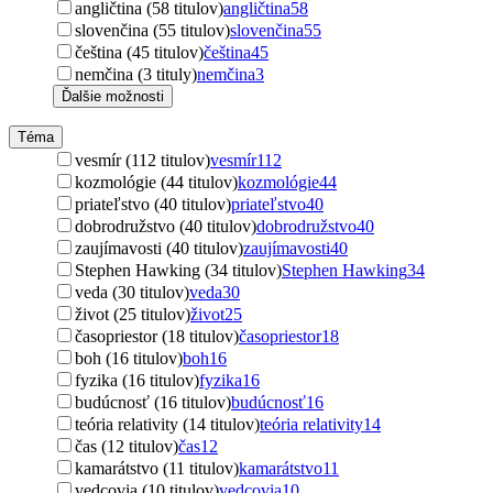
angličtina (58 titulov)
angličtina
58
slovenčina (55 titulov)
slovenčina
55
čeština (45 titulov)
čeština
45
nemčina (3 tituly)
nemčina
3
Ďalšie možnosti
Téma
vesmír (112 titulov)
vesmír
112
kozmológie (44 titulov)
kozmológie
44
priateľstvo (40 titulov)
priateľstvo
40
dobrodružstvo (40 titulov)
dobrodružstvo
40
zaujímavosti (40 titulov)
zaujímavosti
40
Stephen Hawking (34 titulov)
Stephen Hawking
34
veda (30 titulov)
veda
30
život (25 titulov)
život
25
časopriestor (18 titulov)
časopriestor
18
boh (16 titulov)
boh
16
fyzika (16 titulov)
fyzika
16
budúcnosť (16 titulov)
budúcnosť
16
teória relativity (14 titulov)
teória relativity
14
čas (12 titulov)
čas
12
kamarátstvo (11 titulov)
kamarátstvo
11
vedcovia (10 titulov)
vedcovia
10