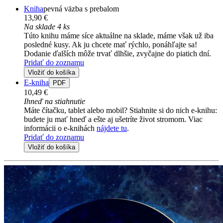
Kniha
pevná väzba s prebalom
13,90 €
Na sklade 4 ks
Túto knihu máme síce aktuálne na sklade, máme však už iba
posledné kusy. Ak ju chcete mať rýchlo, ponáhľajte sa!
Dodanie ďalších môže trvať dlhšie, zvyčajne do piatich dní.
Pridať do zoznamu
Vložiť do košíka
E-kniha
PDF
10,49 €
Ihneď na stiahnutie
Máte čítačku, tablet alebo mobil? Stiahnite si do nich e-knihu:
budete ju mať hneď a ešte aj ušetríte život stromom. Viac
informácii o e-knihách
nájdete tu
.
Pridať do zoznamu
Vložiť do košíka