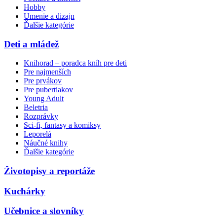
Hobby
Umenie a dizajn
Ďalšie kategórie
Deti a mládež
Knihorad – poradca kníh pre deti
Pre najmenších
Pre prvákov
Pre pubertiakov
Young Adult
Beletria
Rozprávky
Sci-fi, fantasy a komiksy
Leporelá
Náučné knihy
Ďalšie kategórie
Životopisy a reportáže
Kuchárky
Učebnice a slovníky