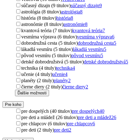
súčasný dizajn (9 titulov)
súčasný dizajn
9
astrológia (8 titulov)
astrológia
8
história (8 titulov)
história
8
astronómie (8 titulov)
astronómie
8
kvantová teória (7 titulov)
kvantová teória
7
vesmírna výprava (6 titulov)
vesmírna výprava
6
dobrodružná cesta (5 titulov)
dobrodružná cesta
5
lákadlá vesmíru (5 titulov)
lákadlá vesmíru
5
pôvod vesmíru (5 titulov)
pôvod vesmíru
5
detské dobrodružstvá (5 titulov)
detské dobrodružstvá
5
technika (4 tituly)
technika
4
učenie (4 tituly)
učenie
4
planéty (2 tituly)
planéty
2
čierne diery (2 tituly)
čierne diery
2
Ďalšie možnosti
Pre koho
pre dospelých (40 titulov)
pre dospelých
40
pre deti a mládež (26 titulov)
pre deti a mládež
26
pre chlapcov (6 titulov)
pre chlapcov
6
pre deti (2 tituly)
pre deti
2