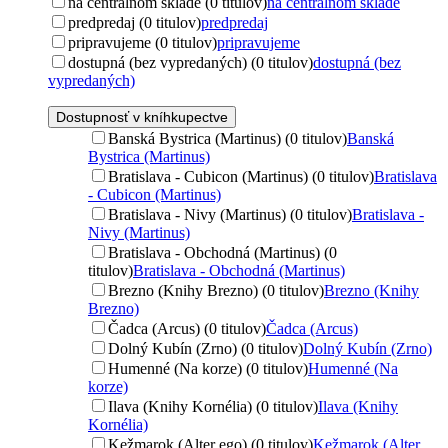
na centrálnom sklade (0 titulov)
na centrálnom sklade
predpredaj (0 titulov)
predpredaj
pripravujeme (0 titulov)
pripravujeme
dostupná (bez vypredaných) (0 titulov)
dostupná (bez
vypredaných)
Dostupnosť v kníhkupectve
Banská Bystrica (Martinus) (0 titulov)
Banská
Bystrica (Martinus)
Bratislava - Cubicon (Martinus) (0 titulov)
Bratislava
- Cubicon (Martinus)
Bratislava - Nivy (Martinus) (0 titulov)
Bratislava -
Nivy (Martinus)
Bratislava - Obchodná (Martinus) (0
titulov)
Bratislava - Obchodná (Martinus)
Brezno (Knihy Brezno) (0 titulov)
Brezno (Knihy
Brezno)
Čadca (Arcus) (0 titulov)
Čadca (Arcus)
Dolný Kubín (Zrno) (0 titulov)
Dolný Kubín (Zrno)
Humenné (Na korze) (0 titulov)
Humenné (Na
korze)
Ilava (Knihy Kornélia) (0 titulov)
Ilava (Knihy
Kornélia)
Kežmarok (Alter ego) (0 titulov)
Kežmarok (Alter