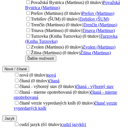
Považská Bystrica (Martinus) (0 titulov)
Považská
Bystrica (Martinus)
Prešov (Martinus) (0 titulov)
Prešov (Martinus)
Trebišov (ŠUM) (0 titulov)
Trebišov (ŠUM)
Trenčín (Martinus) (0 titulov)
Trenčín (Martinus)
Trnava (Martinus) (0 titulov)
Trnava (Martinus)
Turzovka (Kniha Turzovka) (0 titulov)
Turzovka
(Kniha Turzovka)
Zvolen (Martinus) (0 titulov)
Zvolen (Martinus)
Žilina (Martinus) (0 titulov)
Žilina (Martinus)
Ďalšie možnosti
Nové / čítané
nová (0 titulov)
nová
čítaná (0 titulov)
čítaná
čítaná - výborný stav (0 titulov)
čítaná - výborný stav
čítaná - mierne opotrebovaná (0 titulov)
čítaná - mierne
opotrebovaná
čítané verzie vypredaných kníh (0 titulov)
čítané verzie
vypredaných kníh
Jazyk
cudzí jazyk (61 titulov)
cudzí jazyk
61