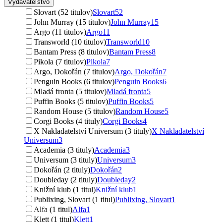
Vydavateľstvo
Slovart (52 titulov)
Slovart
52
John Murray (15 titulov)
John Murray
15
Argo (11 titulov)
Argo
11
Transworld (10 titulov)
Transworld
10
Bantam Press (8 titulov)
Bantam Press
8
Pikola (7 titulov)
Pikola
7
Argo, Dokořán (7 titulov)
Argo, Dokořán
7
Penguin Books (6 titulov)
Penguin Books
6
Mladá fronta (5 titulov)
Mladá fronta
5
Puffin Books (5 titulov)
Puffin Books
5
Random House (5 titulov)
Random House
5
Corgi Books (4 tituly)
Corgi Books
4
X Nakladatelství Universum (3 tituly)
X Nakladatelství
Universum
3
Academia (3 tituly)
Academia
3
Universum (3 tituly)
Universum
3
Dokořán (2 tituly)
Dokořán
2
Doubleday (2 tituly)
Doubleday
2
Knižní klub (1 titul)
Knižní klub
1
Publixing, Slovart (1 titul)
Publixing, Slovart
1
Alfa (1 titul)
Alfa
1
Klett (1 titul)
Klett
1