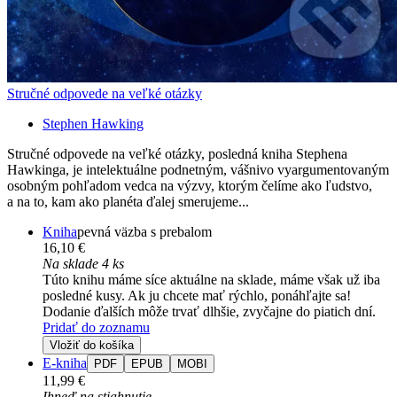
Stručné odpovede na veľké otázky
Stephen Hawking
Stručné odpovede na veľké otázky, posledná kniha Stephena
Hawkinga, je intelektuálne podnetným, vášnivo vyargumentovaným
osobným pohľadom vedca na výzvy, ktorým čelíme ako ľudstvo,
a na to, kam ako planéta ďalej smerujeme...
Kniha
pevná väzba s prebalom
16,10 €
Na sklade 4 ks
Túto knihu máme síce aktuálne na sklade, máme však už iba
posledné kusy. Ak ju chcete mať rýchlo, ponáhľajte sa!
Dodanie ďalších môže trvať dlhšie, zvyčajne do piatich dní.
Pridať do zoznamu
Vložiť do košíka
E-kniha
PDF
EPUB
MOBI
11,99 €
Ihneď na stiahnutie