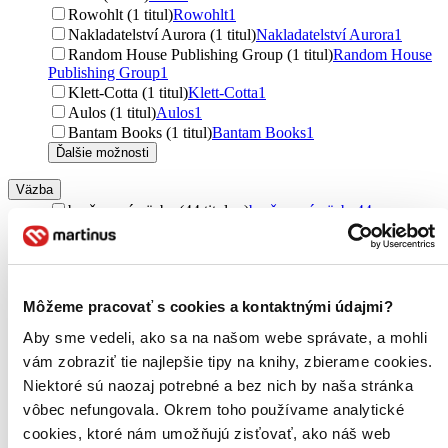
Rowohlt (1 titul)
Rowohlt
1
Nakladatelství Aurora (1 titul)
Nakladatelství Aurora
1
Random House Publishing Group (1 titul)
Random House
Publishing Group
1
Klett-Cotta (1 titul)
Klett-Cotta
1
Aulos (1 titul)
Aulos
1
Bantam Books (1 titul)
Bantam Books
1
Ďalšie možnosti
Väzba
brožovaná väzba (44 titulov)
brožovaná väzba
44
pevná väzba s prebalom (43 titulov)
pevná väzba s
prebalom
43
pevná väzba (42 titulov)
pevná väzba
42
šitá väzba (2 tituly)
šitá väzba
2
Môžeme pracovať s cookies a kontaktnými údajmi?
špirálová väzba (1 titul)
špirálová väzba
1
Ďalšie možnosti
Aby sme vedeli, ako sa na našom webe správate, a mohli
vám zobraziť tie najlepšie tipy na knihy, zbierame cookies.
Formát
Niektoré sú naozaj potrebné a bez nich by naša stránka
E-kniha: EPUB (16 titulov)
E-kniha: EPUB
16
E-kniha: PDF (14 titulov)
E-kniha: PDF
14
vôbec nefungovala. Okrem toho používame analytické
E-kniha: MOBI (10 titulov)
E-kniha: MOBI
10
cookies, ktoré nám umožňujú zisťovať, ako náš web
E-kniha: EPUB (Adobe DRM) (6 titulov)
E-kniha: EPUB