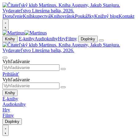
Doručenie
Kníhkupectvá
Knihovrátok
Poukážky
Knižný blog
Kontakt
E-knihy
Audioknihy
Hry
Filmy
Knihy
Doplnky
Vyhľadávanie
Prihlásiť
Vyhľadávanie
Knihy
E-knihy
Audioknihy
Hry
Filmy
Doplnky