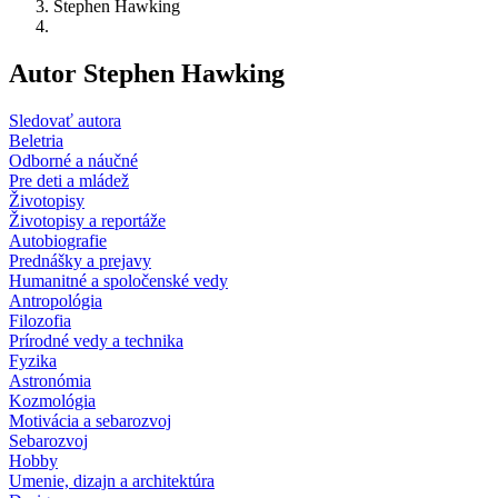
Stephen Hawking
Autor Stephen Hawking
Sledovať autora
Beletria
Odborné a náučné
Pre deti a mládež
Životopisy
Životopisy a reportáže
Autobiografie
Prednášky a prejavy
Humanitné a spoločenské vedy
Antropológia
Filozofia
Prírodné vedy a technika
Fyzika
Astronómia
Kozmológia
Motivácia a sebarozvoj
Sebarozvoj
Hobby
Umenie, dizajn a architektúra