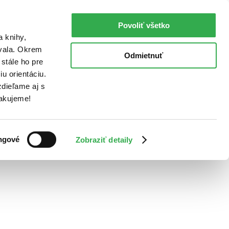
Povoliť všetko
a knihy,
ovala. Okrem
Odmietnuť
stále ho pre
u orientáciu.
dieľame aj s
Ďakujeme!
ngové
Zobraziť detaily