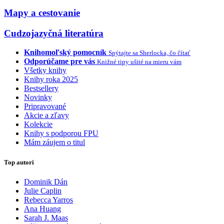
Mapy a cestovanie
Cudzojazyčná literatúra
Knihomoľský pomocník
Spýtajte sa Sherlocka, čo čítať
Odporúčame pre vás
Knižné tipy ušité na mieru vám
Všetky knihy
Knihy roka 2025
Bestsellery
Novinky
Pripravované
Akcie a zľavy
Kolekcie
Knihy s podporou FPU
Mám záujem o titul
Top autori
Dominik Dán
Julie Caplin
Rebecca Yarros
Ana Huang
Sarah J. Maas