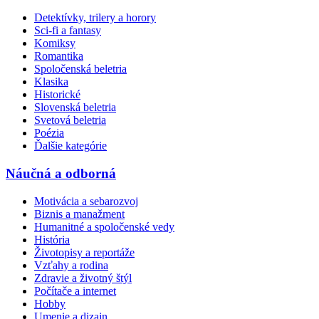
Detektívky, trilery a horory
Sci-fi a fantasy
Komiksy
Romantika
Spoločenská beletria
Klasika
Historické
Slovenská beletria
Svetová beletria
Poézia
Ďalšie kategórie
Náučná a odborná
Motivácia a sebarozvoj
Biznis a manažment
Humanitné a spoločenské vedy
História
Životopisy a reportáže
Vzťahy a rodina
Zdravie a životný štýl
Počítače a internet
Hobby
Umenie a dizajn