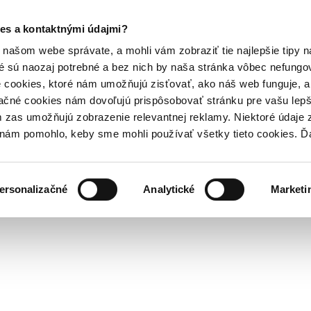
es a kontaktnými údajmi?
našom webe správate, a mohli vám zobraziť tie najlepšie tipy n
é sú naozaj potrebné a bez nich by naša stránka vôbec nefung
 cookies, ktoré nám umožňujú zisťovať, ako náš web funguje, a 
ačné cookies nám dovoľujú prispôsobovať stránku pre vašu lepši
zas umožňujú zobrazenie relevantnej reklamy. Niektoré údaje z
y nám pomohlo, keby sme mohli používať všetky tieto cookies. 
ersonalizačné
Analytické
Marketi