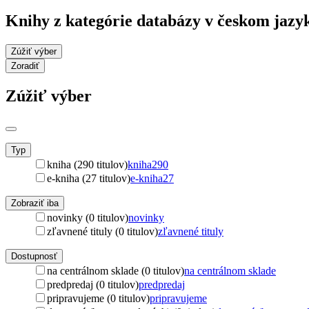
Knihy z kategórie databázy v českom jazy
Zúžiť výber
Zoradiť
Zúžiť výber
Typ
kniha (290 titulov)
kniha
290
e-kniha (27 titulov)
e-kniha
27
Zobraziť iba
novinky (0 titulov)
novinky
zľavnené tituly (0 titulov)
zľavnené tituly
Dostupnosť
na centrálnom sklade (0 titulov)
na centrálnom sklade
predpredaj (0 titulov)
predpredaj
pripravujeme (0 titulov)
pripravujeme