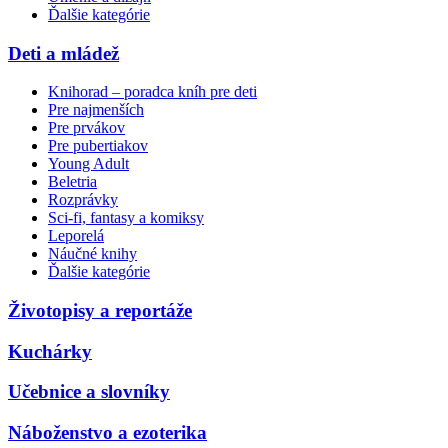
Ďalšie kategórie
Deti a mládež
Knihorad – poradca kníh pre deti
Pre najmenších
Pre prvákov
Pre pubertiakov
Young Adult
Beletria
Rozprávky
Sci-fi, fantasy a komiksy
Leporelá
Náučné knihy
Ďalšie kategórie
Životopisy a reportáže
Kuchárky
Učebnice a slovníky
Náboženstvo a ezoterika