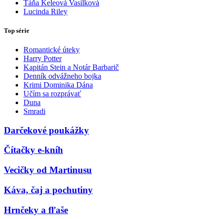
Táňa Keleová Vasilková
Lucinda Riley
Top série
Romantické úteky
Harry Potter
Kapitán Stein a Notár Barbarič
Denník odvážneho bojka
Krimi Dominika Dána
Učím sa rozprávať
Duna
Smradi
Darčekové poukážky
Čítačky e-kníh
Vecičky od Martinusu
Káva, čaj a pochutiny
Hrnčeky a fľaše