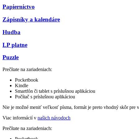
Papiernictvo
Zápisníky a kalendáre
Hudba
LP platne
Puzzle
Prečítate na zariadeniach:
Pocketbook
Kindle
Smartfón či tablet s príslušnou aplikáciou
Počítač s príslušnou aplikáciou
Nie je možné meniť veľkosť písma, formát je preto vhodný skôr pre 
Viac informácií v
našich návodoch
Prečítate na zariadeniach:
Pocketbook