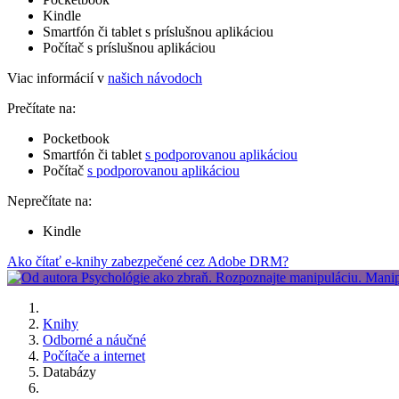
Kindle
Smartfón či tablet s príslušnou aplikáciou
Počítač s príslušnou aplikáciou
Viac informácií v
našich návodoch
Prečítate na:
Pocketbook
Smartfón či tablet
s podporovanou aplikáciou
Počítač
s podporovanou aplikáciou
Neprečítate na:
Kindle
Ako čítať e-knihy zabezpečené cez Adobe DRM?
Knihy
Odborné a náučné
Počítače a internet
Databázy