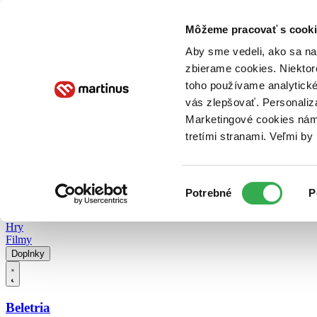
Doručenie
Kníhkupectvá
Knihovrátok
Poukážky
Knižný blog
Kontakt
Môžeme pracovať s cooki
Aby sme vedeli, ako sa na 
zbierame cookies. Niektor
E-knihy
Audioknihy
Hry
Filmy
Knihy
Doplnky
toho používame analytické
vás zlepšovať. Personaliz
Vyhľadávanie
Marketingové cookies nám 
tretími stranami. Veľmi b
Prihlásiť
Vyhľadávanie
Výber
Knihy
Potrebné
P
súhlasu
E-knihy
Audioknihy
Hry
Filmy
Doplnky
Beletria