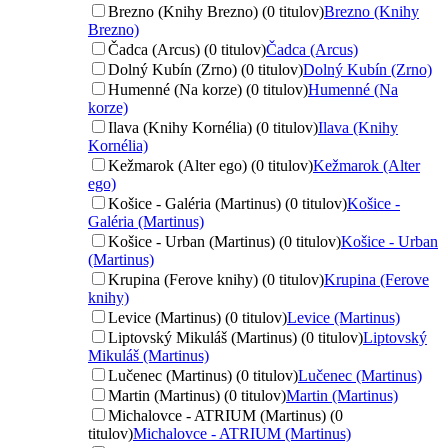
Brezno (Knihy Brezno) (0 titulov)
Brezno (Knihy
Brezno)
Čadca (Arcus) (0 titulov)
Čadca (Arcus)
Dolný Kubín (Zrno) (0 titulov)
Dolný Kubín (Zrno)
Humenné (Na korze) (0 titulov)
Humenné (Na
korze)
Ilava (Knihy Kornélia) (0 titulov)
Ilava (Knihy
Kornélia)
Kežmarok (Alter ego) (0 titulov)
Kežmarok (Alter
ego)
Košice - Galéria (Martinus) (0 titulov)
Košice -
Galéria (Martinus)
Košice - Urban (Martinus) (0 titulov)
Košice - Urban
(Martinus)
Krupina (Ferove knihy) (0 titulov)
Krupina (Ferove
knihy)
Levice (Martinus) (0 titulov)
Levice (Martinus)
Liptovský Mikuláš (Martinus) (0 titulov)
Liptovský
Mikuláš (Martinus)
Lučenec (Martinus) (0 titulov)
Lučenec (Martinus)
Martin (Martinus) (0 titulov)
Martin (Martinus)
Michalovce - ATRIUM (Martinus) (0
titulov)
Michalovce - ATRIUM (Martinus)