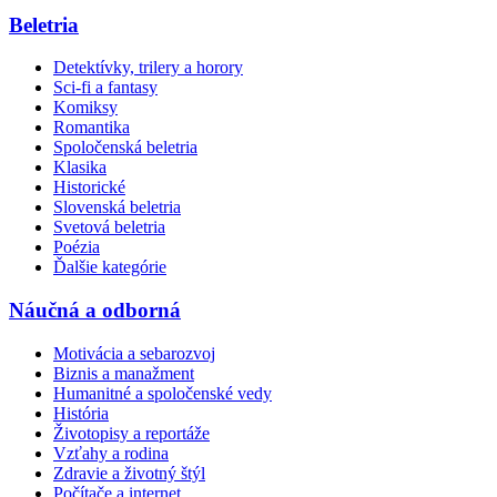
Beletria
Detektívky, trilery a horory
Sci-fi a fantasy
Komiksy
Romantika
Spoločenská beletria
Klasika
Historické
Slovenská beletria
Svetová beletria
Poézia
Ďalšie kategórie
Náučná a odborná
Motivácia a sebarozvoj
Biznis a manažment
Humanitné a spoločenské vedy
História
Životopisy a reportáže
Vzťahy a rodina
Zdravie a životný štýl
Počítače a internet