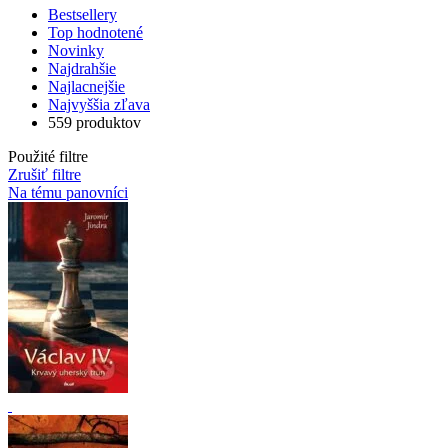
Bestsellery
Top hodnotené
Novinky
Najdrahšie
Najlacnejšie
Najvyššia zľava
559 produktov
Použité filtre
Zrušiť filtre
Na tému panovníci