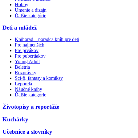
Hobby
Umenie a dizajn
Ďalšie kategórie
Deti a mládež
Knihorad – poradca kníh pre deti
Pre najmenších
Pre prvákov
Pre pubertiakov
Young Adult
Beletria
Rozprávky
Sci-fi, fantasy a komiksy
Leporelá
Náučné knihy
Ďalšie kategórie
Životopisy a reportáže
Kuchárky
Učebnice a slovníky