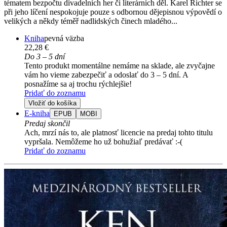
tématem bezpočtu divadelních her či literárních děl. Karel Richter se
při jeho líčení nespokojuje pouze s odbornou dějepisnou výpovědí o
velikých a někdy téměř nadlidských činech mladého...
Kniha
pevná väzba
22,28 €
Do 3 – 5 dní
Tento produkt momentálne nemáme na sklade, ale zvyčajne
vám ho vieme zabezpečiť a odoslať do 3 – 5 dní. A
posnažíme sa aj trochu rýchlejšie!
Pridať do zoznamu
Vložiť do košíka
E-kniha
EPUB
MOBI
Predaj skončil
Ach, mrzí nás to, ale platnosť licencie na predaj tohto titulu
vypršala. Nemôžeme ho už bohužiaľ predávať :-(
Pridať do zoznamu