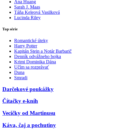
Ana Huang
Sarah J. Maas
Táňa Keleová Vasilková
Lucinda Riley
Top série
Romantické úteky
Harry Potter
Kapitán Stein a Notár Barbarič
Denník odvážneho bojka
Krimi Dominika Dána
Učím sa rozprávať
Duna
Smradi
Darčekové poukážky
Čítačky e-kníh
Vecičky od Martinusu
Káva, čaj a pochutiny