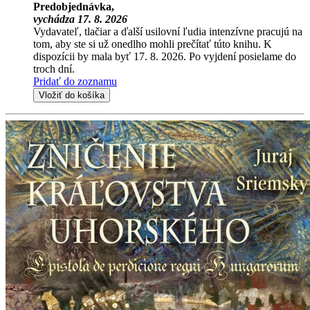
Predobjednávka,
vychádza 17. 8. 2026
Vydavateľ, tlačiar a ďalší usilovní ľudia intenzívne pracujú na
tom, aby ste si už onedlho mohli prečítať túto knihu. K
dispozícii by mala byť 17. 8. 2026. Po vyjdení posielame do
troch dní.
Pridať do zoznamu
Vložiť do košíka