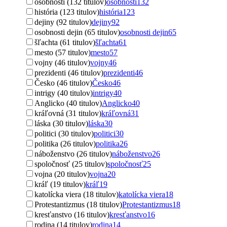
osobnosti (132 titulov)
osobnosti
132
história (123 titulov)
história
123
dejiny (92 titulov)
dejiny
92
osobnosti dejin (65 titulov)
osobnosti dejin
65
šľachta (61 titulov)
šľachta
61
mesto (57 titulov)
mesto
57
vojny (46 titulov)
vojny
46
prezidenti (46 titulov)
prezidenti
46
Česko (46 titulov)
Česko
46
intrigy (40 titulov)
intrigy
40
Anglicko (40 titulov)
Anglicko
40
kráľovná (31 titulov)
kráľovná
31
láska (30 titulov)
láska
30
politici (30 titulov)
politici
30
politika (26 titulov)
politika
26
náboženstvo (26 titulov)
náboženstvo
26
spoločnosť (25 titulov)
spoločnosť
25
vojna (20 titulov)
vojna
20
kráľ (19 titulov)
kráľ
19
katolícka viera (18 titulov)
katolícka viera
18
Protestantizmus (18 titulov)
Protestantizmus
18
kresťanstvo (16 titulov)
kresťanstvo
16
rodina (14 titulov)
rodina
14