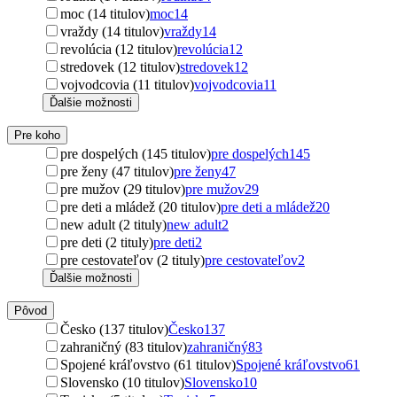
moc (14 titulov)
moc
14
vraždy (14 titulov)
vraždy
14
revolúcia (12 titulov)
revolúcia
12
stredovek (12 titulov)
stredovek
12
vojvodcovia (11 titulov)
vojvodcovia
11
Ďalšie možnosti
Pre koho
pre dospelých (145 titulov)
pre dospelých
145
pre ženy (47 titulov)
pre ženy
47
pre mužov (29 titulov)
pre mužov
29
pre deti a mládež (20 titulov)
pre deti a mládež
20
new adult (2 tituly)
new adult
2
pre deti (2 tituly)
pre deti
2
pre cestovateľov (2 tituly)
pre cestovateľov
2
Ďalšie možnosti
Pôvod
Česko (137 titulov)
Česko
137
zahraničný (83 titulov)
zahraničný
83
Spojené kráľovstvo (61 titulov)
Spojené kráľovstvo
61
Slovensko (10 titulov)
Slovensko
10