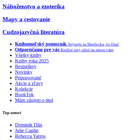
Náboženstvo a ezoterika
Mapy a cestovanie
Cudzojazyčná literatúra
Knihomoľský pomocník
Spýtajte sa Sherlocka, čo čítať
Odporúčame pre vás
Knižné tipy ušité na mieru vám
Všetky knihy
Knihy roka 2025
Bestsellery
Novinky
Pripravované
Akcie a zľavy
Kolekcie
BookTok
Mám záujem o titul
Top autori
Dominik Dán
Julie Caplin
Rebecca Yarros