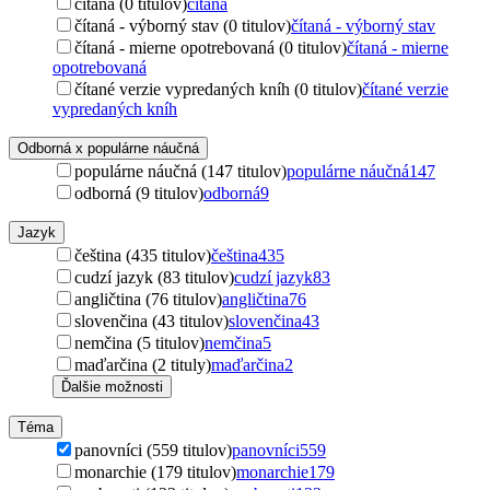
čítaná (0 titulov)
čítaná
čítaná - výborný stav (0 titulov)
čítaná - výborný stav
čítaná - mierne opotrebovaná (0 titulov)
čítaná - mierne
opotrebovaná
čítané verzie vypredaných kníh (0 titulov)
čítané verzie
vypredaných kníh
Odborná x populárne náučná
populárne náučná (147 titulov)
populárne náučná
147
odborná (9 titulov)
odborná
9
Jazyk
čeština (435 titulov)
čeština
435
cudzí jazyk (83 titulov)
cudzí jazyk
83
angličtina (76 titulov)
angličtina
76
slovenčina (43 titulov)
slovenčina
43
nemčina (5 titulov)
nemčina
5
maďarčina (2 tituly)
maďarčina
2
Ďalšie možnosti
Téma
panovníci (559 titulov)
panovníci
559
monarchie (179 titulov)
monarchie
179