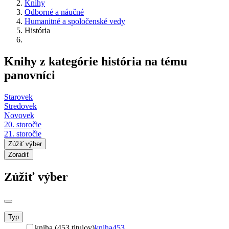
Knihy
Odborné a náučné
Humanitné a spoločenské vedy
História
Knihy z kategórie história na tému
panovníci
Starovek
Stredovek
Novovek
20. storočie
21. storočie
Zúžiť výber
Zoradiť
Zúžiť výber
Typ
kniha (453 titulov)
kniha
453