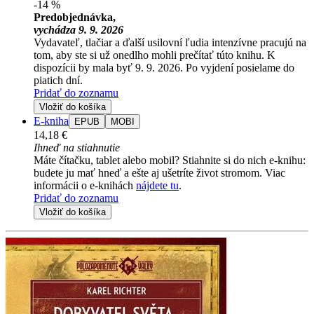
-14 %
Predobjednávka,
vychádza 9. 9. 2026
Vydavateľ, tlačiar a ďalší usilovní ľudia intenzívne pracujú na
tom, aby ste si už onedlho mohli prečítať túto knihu. K
dispozícii by mala byť 9. 9. 2026. Po vyjdení posielame do
piatich dní.
Pridať do zoznamu
Vložiť do košíka
E-kniha
EPUB
MOBI
14,18 €
Ihneď na stiahnutie
Máte čítačku, tablet alebo mobil? Stiahnite si do nich e-knihu:
budete ju mať hneď a ešte aj ušetríte život stromom. Viac
informácii o e-knihách
nájdete tu
.
Pridať do zoznamu
Vložiť do košíka