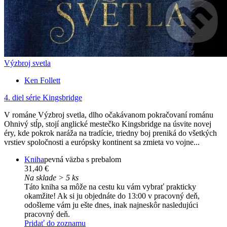
Výzbroj svetla
Ken Follett
4. diel série
Kingsbridge
V románe Výzbroj svetla, dlho očakávanom pokračovaní románu
Ohnivý stĺp, stojí anglické mestečko Kingsbridge na úsvite novej
éry, kde pokrok naráža na tradície, triedny boj preniká do všetkých
vrstiev spoločnosti a európsky kontinent sa zmieta vo vojne...
Kniha
pevná väzba s prebalom
31,40 €
Na sklade > 5 ks
Táto kniha sa môže na cestu ku vám vybrať prakticky
okamžite! Ak si ju objednáte do 13:00 v pracovný deň,
odošleme vám ju ešte dnes, inak najneskôr nasledujúci
pracovný deň.
Pridať do zoznamu