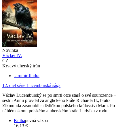
Novinka
Václav IV.
CZ
Krvavý uherský trůn
Jaromír Jindra
12. diel série
Lucemburská sága
Václav Lucemburský se po smrti otce stará o své sourozence –
sestru Annu provdal za anglického krále Richarda II., bratra
Zikmunda zasnoubil s dědičkou polského království Marií. Po
náhlém skonu polského a uherského krále Ludvíka z rodu...
Kniha
pevná väzba
16,13 €