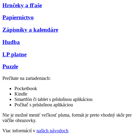
Hrnčeky a fľaše
Papiernictvo
Zápisníky a kalendáre
Hudba
LP platne
Puzzle
Prečítate na zariadeniach:
Pocketbook
Kindle
Smartfón či tablet s príslušnou aplikáciou
Počítač s príslušnou aplikáciou
Nie je možné meniť veľkosť písma, formát je preto vhodný skôr pre
väčšie obrazovky.
Viac informácií v
našich návodoch