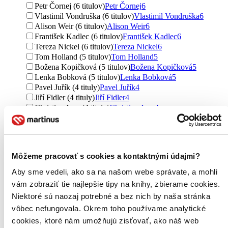
Petr Čornej (6 titulov)
Petr Čornej
6
Vlastimil Vondruška (6 titulov)
Vlastimil Vondruška
6
Alison Weir (6 titulov)
Alison Weir
6
František Kadlec (6 titulov)
František Kadlec
6
Tereza Nickel (6 titulov)
Tereza Nickel
6
Tom Holland (5 titulov)
Tom Holland
5
Božena Kopičková (5 titulov)
Božena Kopičková
5
Lenka Bobková (5 titulov)
Lenka Bobková
5
Pavel Juřík (4 tituly)
Pavel Juřík
4
Jiří Fidler (4 tituly)
Jiří Fidler
4
Christian Jacq (4 tituly)
Christian Jacq
4
Jack Weatherford (4 tituly)
Jack Weatherford
4
Jiří Kuthan (4 tituly)
Jiří Kuthan
4
Josef Bernard Prokop (4 tituly)
Josef Bernard Prokop
4
Hana Kneblová (4 tituly)
Hana Kneblová
4
Môžeme pracovať s cookies a kontaktnými údajmi?
Bernard Lecomte (4 tituly)
Bernard Lecomte
4
Ďalšie možnosti
Aby sme vedeli, ako sa na našom webe správate, a mohli
vám zobraziť tie najlepšie tipy na knihy, zbierame cookies.
Územie
Niektoré sú naozaj potrebné a bez nich by naša stránka
Čechy, Morava a Sliezsko (163 titulov)
Čechy, Morava a
Sliezsko
163
vôbec nefungovala. Okrem toho používame analytické
Európa (71 titulov)
Európa
71
cookies, ktoré nám umožňujú zisťovať, ako náš web
svet (24 titulov)
svet
24