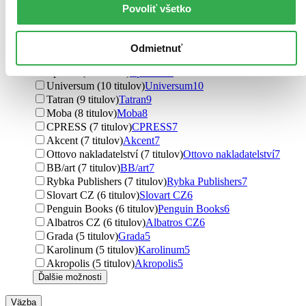
Extra Publishing (12 titulov)
Extra Publishing
12
Povoliť všetko
Pan Macmillan (12 titulov)
Pan Macmillan
12
Témbr (12 titulov)
Témbr
12
Kalibr (11 titulov)
Kalibr
11
Odmietnuť
XYZ (10 titulov)
XYZ
10
Epocha (10 titulov)
Epocha
10
Universum (10 titulov)
Universum
10
Tatran (9 titulov)
Tatran
9
Moba (8 titulov)
Moba
8
CPRESS (7 titulov)
CPRESS
7
Akcent (7 titulov)
Akcent
7
Ottovo nakladatelství (7 titulov)
Ottovo nakladatelství
7
BB/art (7 titulov)
BB/art
7
Rybka Publishers (7 titulov)
Rybka Publishers
7
Slovart CZ (6 titulov)
Slovart CZ
6
Penguin Books (6 titulov)
Penguin Books
6
Albatros CZ (6 titulov)
Albatros CZ
6
Grada (5 titulov)
Grada
5
Karolinum (5 titulov)
Karolinum
5
Akropolis (5 titulov)
Akropolis
5
Ďalšie možnosti
Väzba