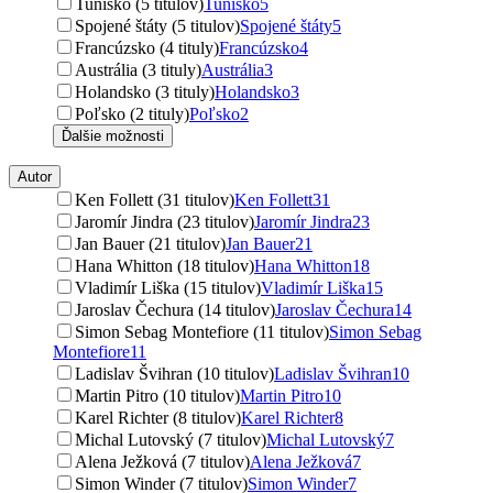
Tunisko (5 titulov)
Tunisko
5
Spojené štáty (5 titulov)
Spojené štáty
5
Francúzsko (4 tituly)
Francúzsko
4
Austrália (3 tituly)
Austrália
3
Holandsko (3 tituly)
Holandsko
3
Poľsko (2 tituly)
Poľsko
2
Ďalšie možnosti
Autor
Ken Follett (31 titulov)
Ken Follett
31
Jaromír Jindra (23 titulov)
Jaromír Jindra
23
Jan Bauer (21 titulov)
Jan Bauer
21
Hana Whitton (18 titulov)
Hana Whitton
18
Vladimír Liška (15 titulov)
Vladimír Liška
15
Jaroslav Čechura (14 titulov)
Jaroslav Čechura
14
Simon Sebag Montefiore (11 titulov)
Simon Sebag
Montefiore
11
Ladislav Švihran (10 titulov)
Ladislav Švihran
10
Martin Pitro (10 titulov)
Martin Pitro
10
Karel Richter (8 titulov)
Karel Richter
8
Michal Lutovský (7 titulov)
Michal Lutovský
7
Alena Ježková (7 titulov)
Alena Ježková
7
Simon Winder (7 titulov)
Simon Winder
7