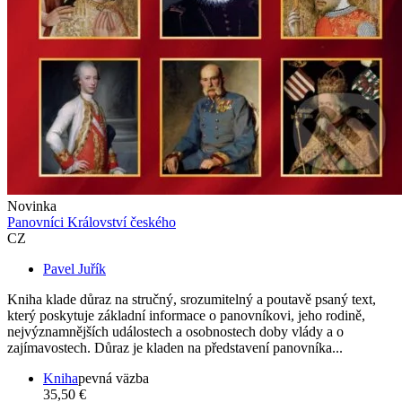
Novinka
Panovníci Království českého
CZ
Pavel Juřík
Kniha klade důraz na stručný, srozumitelný a poutavě psaný text,
který poskytuje základní informace o panovníkovi, jeho rodině,
nejvýznamnějších událostech a osobnostech doby vlády a o
zajímavostech. Důraz je kladen na představení panovníka...
Kniha
pevná väzba
35,50 €