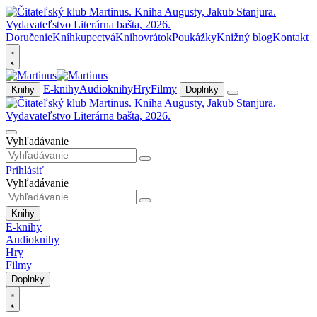
Doručenie
Kníhkupectvá
Knihovrátok
Poukážky
Knižný blog
Kontakt
E-knihy
Audioknihy
Hry
Filmy
Knihy
Doplnky
Vyhľadávanie
Prihlásiť
Vyhľadávanie
Knihy
E-knihy
Audioknihy
Hry
Filmy
Doplnky