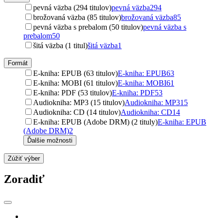
pevná väzba (294 titulov)
pevná väzba
294
brožovaná väzba (85 titulov)
brožovaná väzba
85
pevná väzba s prebalom (50 titulov)
pevná väzba s
prebalom
50
šitá väzba (1 titul)
šitá väzba
1
Formát
E-kniha: EPUB (63 titulov)
E-kniha: EPUB
63
E-kniha: MOBI (61 titulov)
E-kniha: MOBI
61
E-kniha: PDF (53 titulov)
E-kniha: PDF
53
Audiokniha: MP3 (15 titulov)
Audiokniha: MP3
15
Audiokniha: CD (14 titulov)
Audiokniha: CD
14
E-kniha: EPUB (Adobe DRM) (2 tituly)
E-kniha: EPUB
(Adobe DRM)
2
Ďalšie možnosti
Zúžiť výber
Zoradiť