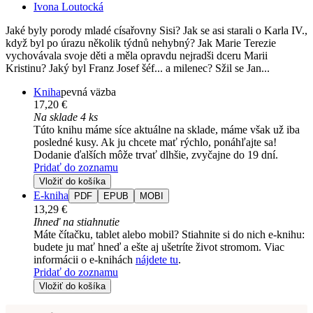
Ivona Loutocká
Jaké byly porody mladé císařovny Sisi? Jak se asi starali o Karla IV.,
když byl po úrazu několik týdnů nehybný? Jak Marie Terezie
vychovávala svoje děti a měla opravdu nejradši dceru Marii
Kristinu? Jaký byl Franz Josef šéf... a milenec? Sžil se Jan...
Kniha
pevná väzba
17,20 €
Na sklade 4 ks
Túto knihu máme síce aktuálne na sklade, máme však už iba
posledné kusy. Ak ju chcete mať rýchlo, ponáhľajte sa!
Dodanie ďalších môže trvať dlhšie, zvyčajne do 19 dní.
Pridať do zoznamu
Vložiť do košíka
E-kniha
PDF
EPUB
MOBI
13,29 €
Ihneď na stiahnutie
Máte čítačku, tablet alebo mobil? Stiahnite si do nich e-knihu:
budete ju mať hneď a ešte aj ušetríte život stromom. Viac
informácii o e-knihách
nájdete tu
.
Pridať do zoznamu
Vložiť do košíka