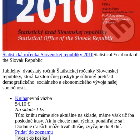
Štatistická ročenka Slovenskej republiky 2010
Statistical Yearbook of
the Slovak Republic
Jubilejný, dvadsiaty ročník Štatistickej ročenky Slovenskej
republiky, ktorá každoročnej poskytuje súhrnný prehľad
demografického, sociálneho a ekonomického vývoja našej
spoločnosti...
Kniha
pevná väzba
54,10 €
Na sklade 1 ks
Túto knihu máme síce aktuálne na sklade, máme však už iba
posledné kusy. Ak ju chcete mať rýchlo, ponáhľajte sa!
Dodanie ďalších môže trvať dlhšie, zvyčajne do 8 dní.
Pridať do zoznamu
Vložiť do košíka