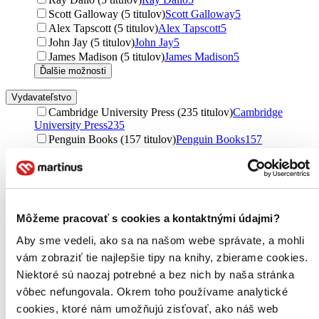
Scott Galloway (5 titulov)
Scott Galloway
5
Alex Tapscott (5 titulov)
Alex Tapscott
5
John Jay (5 titulov)
John Jay
5
James Madison (5 titulov)
James Madison
5
Ďalšie možnosti
Vydavateľstvo
Cambridge University Press (235 titulov)
Cambridge
University Press
235
Penguin Books (157 titulov)
Penguin Books
157
Princeton University Press (139 titulov)
Princeton
University Press
139
Routledge (98 titulov)
Routledge
98
Oxford University Press (77 titulov)
Oxford University
Press
77
Môžeme pracovať s cookies a kontaktnými údajmi?
Verso (63 titulov)
Verso
63
John Wiley & Sons (55 titulov)
John Wiley & Sons
55
Aby sme vedeli, ako sa na našom webe správate, a mohli
HarperCollins (49 titulov)
HarperCollins
49
vám zobraziť tie najlepšie tipy na knihy, zbierame cookies.
Yale University Press (47 titulov)
Yale University Press
47
Niektoré sú naozaj potrebné a bez nich by naša stránka
Simon & Schuster (43 titulov)
Simon & Schuster
43
vôbec nefungovala. Okrem toho používame analytické
Allen Lane (37 titulov)
Allen Lane
37
Pluto Press (37 titulov)
Pluto Press
37
cookies, ktoré nám umožňujú zisťovať, ako náš web