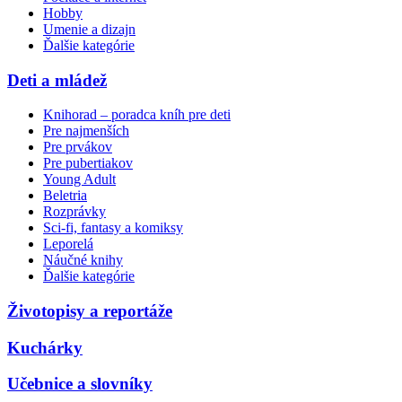
Hobby
Umenie a dizajn
Ďalšie kategórie
Deti a mládež
Knihorad – poradca kníh pre deti
Pre najmenších
Pre prvákov
Pre pubertiakov
Young Adult
Beletria
Rozprávky
Sci-fi, fantasy a komiksy
Leporelá
Náučné knihy
Ďalšie kategórie
Životopisy a reportáže
Kuchárky
Učebnice a slovníky