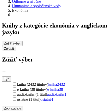
Odborné a náučné
Humanitné a spoločenské vedy
Ekonómia
Knihy z kategórie ekonómia v anglickom
jazyku
Zúžiť výber
Zoradiť
Zúžiť výber
Typ
kniha (2432 titulov)
kniha
2432
e-kniha (38 titulov)
e-kniha
38
audiokniha (1 titul)
audiokniha
1
ostatné (1 titul)
ostatné
1
Zobraziť iba