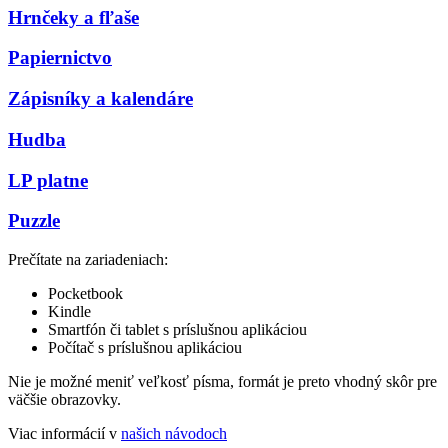
Hrnčeky a fľaše
Papiernictvo
Zápisníky a kalendáre
Hudba
LP platne
Puzzle
Prečítate na zariadeniach:
Pocketbook
Kindle
Smartfón či tablet s príslušnou aplikáciou
Počítač s príslušnou aplikáciou
Nie je možné meniť veľkosť písma, formát je preto vhodný skôr pre
väčšie obrazovky.
Viac informácií v
našich návodoch