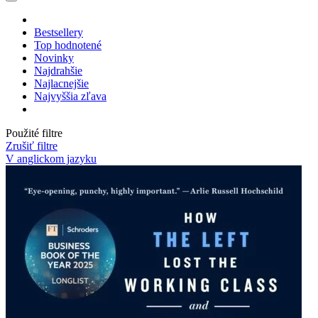
Bestsellery
Top hodnotené
Novinky
Najdrahšie
Najlacnejšie
Najvyššia zľava
Použité filtre
Zrušiť filtre
V anglickom jazyku