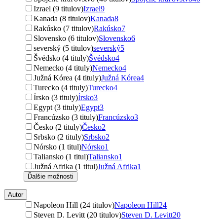
Izrael (9 titulov)
Izrael
9
Kanada (8 titulov)
Kanada
8
Rakúsko (7 titulov)
Rakúsko
7
Slovensko (6 titulov)
Slovensko
6
severský (5 titulov)
severský
5
Švédsko (4 tituly)
Švédsko
4
Nemecko (4 tituly)
Nemecko
4
Južná Kórea (4 tituly)
Južná Kórea
4
Turecko (4 tituly)
Turecko
4
Írsko (3 tituly)
Írsko
3
Egypt (3 tituly)
Egypt
3
Francúzsko (3 tituly)
Francúzsko
3
Česko (2 tituly)
Česko
2
Srbsko (2 tituly)
Srbsko
2
Nórsko (1 titul)
Nórsko
1
Taliansko (1 titul)
Taliansko
1
Južná Afrika (1 titul)
Južná Afrika
1
Ďalšie možnosti
Autor
Napoleon Hill (24 titulov)
Napoleon Hill
24
Steven D. Levitt (20 titulov)
Steven D. Levitt
20