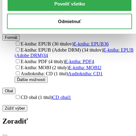
Väzba
Povoliť všetko
brožovaná väzba (1655 titulov)
brožovaná väzba
1655
pevná väzba (761 titulov)
pevná väzba
761
pevná väzba s prebalom (2 tituly)
pevná väzba s prebalom
2
Odmietnuť
šitá väzba (1 titul)
šitá väzba
1
Formát
E-kniha: EPUB (36 titulov)
E-kniha: EPUB
36
E-kniha: EPUB (Adobe DRM) (34 titulov)
E-kniha: EPUB
(Adobe DRM)
34
E-kniha: PDF (4 tituly)
E-kniha: PDF
4
E-kniha: MOBI (2 tituly)
E-kniha: MOBI
2
Audiokniha: CD (1 titul)
Audiokniha: CD
1
Ďalšie možnosti
Obal
CD obal (1 titul)
CD obal
1
Zúžiť výber
Zoradiť