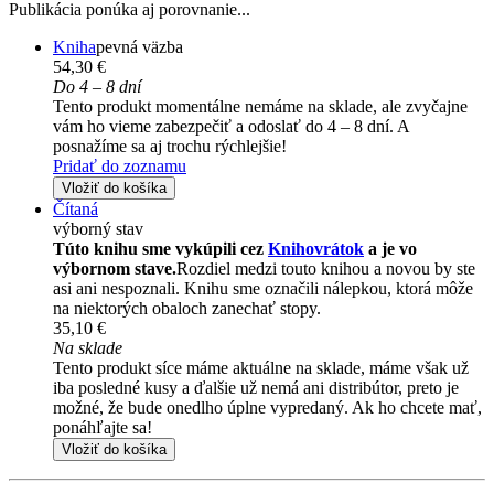
Publikácia ponúka aj porovnanie...
Kniha
pevná väzba
54,30 €
Do 4 – 8 dní
Tento produkt momentálne nemáme na sklade, ale zvyčajne
vám ho vieme zabezpečiť a odoslať do 4 – 8 dní. A
posnažíme sa aj trochu rýchlejšie!
Pridať do zoznamu
Vložiť do košíka
Čítaná
výborný stav
Túto knihu sme vykúpili cez
Knihovrátok
a je vo
výbornom stave.
Rozdiel medzi touto knihou a novou by ste
asi ani nespoznali. Knihu sme označili nálepkou, ktorá môže
na niektorých obaloch zanechať stopy.
35,10 €
Na sklade
Tento produkt síce máme aktuálne na sklade, máme však už
iba posledné kusy a ďalšie už nemá ani distribútor, preto je
možné, že bude onedlho úplne vypredaný. Ak ho chcete mať,
ponáhľajte sa!
Vložiť do košíka