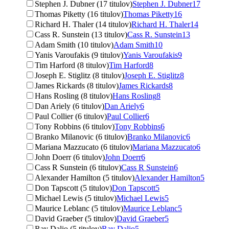
Stephen J. Dubner (17 titulov)
Stephen J. Dubner
17
Thomas Piketty (16 titulov)
Thomas Piketty
16
Richard H. Thaler (14 titulov)
Richard H. Thaler
14
Cass R. Sunstein (13 titulov)
Cass R. Sunstein
13
Adam Smith (10 titulov)
Adam Smith
10
Yanis Varoufakis (9 titulov)
Yanis Varoufakis
9
Tim Harford (8 titulov)
Tim Harford
8
Joseph E. Stiglitz (8 titulov)
Joseph E. Stiglitz
8
James Rickards (8 titulov)
James Rickards
8
Hans Rosling (8 titulov)
Hans Rosling
8
Dan Ariely (6 titulov)
Dan Ariely
6
Paul Collier (6 titulov)
Paul Collier
6
Tony Robbins (6 titulov)
Tony Robbins
6
Branko Milanovic (6 titulov)
Branko Milanovic
6
Mariana Mazzucato (6 titulov)
Mariana Mazzucato
6
John Doerr (6 titulov)
John Doerr
6
Cass R Sunstein (6 titulov)
Cass R Sunstein
6
Alexander Hamilton (5 titulov)
Alexander Hamilton
5
Don Tapscott (5 titulov)
Don Tapscott
5
Michael Lewis (5 titulov)
Michael Lewis
5
Maurice Leblanc (5 titulov)
Maurice Leblanc
5
David Graeber (5 titulov)
David Graeber
5
Ray Dalio (5 titulov)
Ray Dalio
5