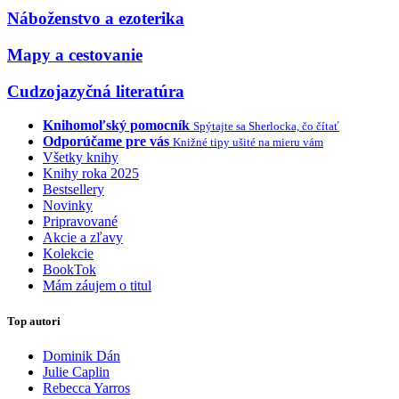
Náboženstvo a ezoterika
Mapy a cestovanie
Cudzojazyčná literatúra
Knihomoľský pomocník
Spýtajte sa Sherlocka, čo čítať
Odporúčame pre vás
Knižné tipy ušité na mieru vám
Všetky knihy
Knihy roka 2025
Bestsellery
Novinky
Pripravované
Akcie a zľavy
Kolekcie
BookTok
Mám záujem o titul
Top autori
Dominik Dán
Julie Caplin
Rebecca Yarros