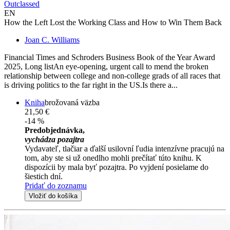
Outclassed
EN
How the Left Lost the Working Class and How to Win Them Back
Joan C. Williams
Financial Times and Schroders Business Book of the Year Award
2025, Long listAn eye-opening, urgent call to mend the broken
relationship between college and non-college grads of all races that
is driving politics to the far right in the US.Is there a...
Kniha
brožovaná väzba
21,50 €
-14 %
Predobjednávka,
vychádza pozajtra
Vydavateľ, tlačiar a ďalší usilovní ľudia intenzívne pracujú na
tom, aby ste si už onedlho mohli prečítať túto knihu. K
dispozícii by mala byť pozajtra. Po vyjdení posielame do
šiestich dní.
Pridať do zoznamu
Vložiť do košíka