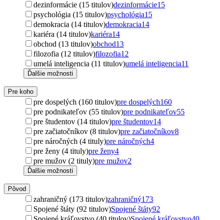
dezinformácie (15 titulov)
dezinformácie
15
psychológia (15 titulov)
psychológia
15
demokracia (14 titulov)
demokracia
14
kariéra (14 titulov)
kariéra
14
obchod (13 titulov)
obchod
13
filozofia (12 titulov)
filozofia
12
umelá inteligencia (11 titulov)
umelá inteligencia
11
Ďalšie možnosti
Pre koho
pre dospelých (160 titulov)
pre dospelých
160
pre podnikateľov (55 titulov)
pre podnikateľov
55
pre študentov (14 titulov)
pre študentov
14
pre začiatočníkov (8 titulov)
pre začiatočníkov
8
pre náročných (4 tituly)
pre náročných
4
pre ženy (4 tituly)
pre ženy
4
pre mužov (2 tituly)
pre mužov
2
Ďalšie možnosti
Pôvod
zahraničný (173 titulov)
zahraničný
173
Spojené štáty (92 titulov)
Spojené štáty
92
Spojené kráľovstvo (40 titulov)
Spojené kráľovstvo
40