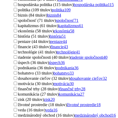
hospodárska politika (115 titulov)
hospodárska politika
115
politika (109 titulov)
politika
109
biznis (84 titulov)
biznis
84
spoločnosť (71 titulov)
spoločnosť
71
kapitalizmus (61 titulov)
kapitalizmus
61
ekonómia (58 titulov)
ekonómia
58
história (51 titulov)
história
51
peniaze (44 titulov)
peniaze
44
financie (43 titulov)
financie
43
technológie (41 titulov)
technológie
41
riadenie spoločnosti (40 titulov)
riadenie spoločnosti
40
úspech (36 titulov)
úspech
36
podnikania (36 titulov)
podnikania
36
bohatstvo (33 titulov)
bohatstvo
33
dosahovanie cieľov (32 titulov)
dosahovanie cieľov
32
motivácia (30 titulov)
motivácia
30
finančné trhy (28 titulov)
finančné trhy
28
komunikácia (27 titulov)
komunikácia
27
zisk (20 titulov)
zisk
20
životné prostredie (18 titulov)
životné prostredie
18
veda (16 titulov)
veda
16
medzinárodný obchod (16 titulov)
medzinárodný obchod
16