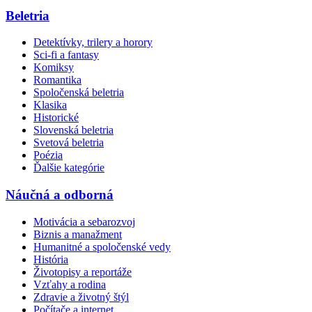
Beletria
Detektívky, trilery a horory
Sci-fi a fantasy
Komiksy
Romantika
Spoločenská beletria
Klasika
Historické
Slovenská beletria
Svetová beletria
Poézia
Ďalšie kategórie
Náučná a odborná
Motivácia a sebarozvoj
Biznis a manažment
Humanitné a spoločenské vedy
História
Životopisy a reportáže
Vzťahy a rodina
Zdravie a životný štýl
Počítače a internet