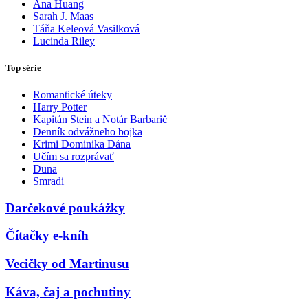
Ana Huang
Sarah J. Maas
Táňa Keleová Vasilková
Lucinda Riley
Top série
Romantické úteky
Harry Potter
Kapitán Stein a Notár Barbarič
Denník odvážneho bojka
Krimi Dominika Dána
Učím sa rozprávať
Duna
Smradi
Darčekové poukážky
Čítačky e-kníh
Vecičky od Martinusu
Káva, čaj a pochutiny