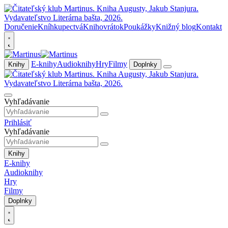
Doručenie
Kníhkupectvá
Knihovrátok
Poukážky
Knižný blog
Kontakt
E-knihy
Audioknihy
Hry
Filmy
Knihy
Doplnky
Vyhľadávanie
Prihlásiť
Vyhľadávanie
Knihy
E-knihy
Audioknihy
Hry
Filmy
Doplnky