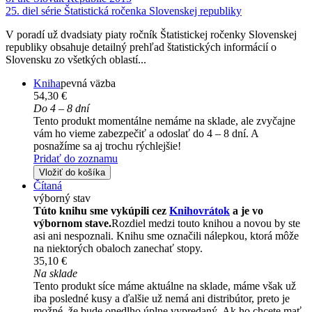
25. diel série
Štatistická ročenka Slovenskej republiky
V poradí už dvadsiaty piaty ročník Štatistickej ročenky Slovenskej
republiky obsahuje detailný prehľad štatistických informácií o
Slovensku zo všetkých oblastí...
Kniha
pevná väzba
54,30 €
Do 4 – 8 dní
Tento produkt momentálne nemáme na sklade, ale zvyčajne
vám ho vieme zabezpečiť a odoslať do 4 – 8 dní. A
posnažíme sa aj trochu rýchlejšie!
Pridať do zoznamu
Vložiť do košíka
Čítaná
výborný stav
Túto knihu sme vykúpili cez
Knihovrátok
a je vo
výbornom stave.
Rozdiel medzi touto knihou a novou by ste
asi ani nespoznali. Knihu sme označili nálepkou, ktorá môže
na niektorých obaloch zanechať stopy.
35,10 €
Na sklade
Tento produkt síce máme aktuálne na sklade, máme však už
iba posledné kusy a ďalšie už nemá ani distribútor, preto je
možné, že bude onedlho úplne vypredaný. Ak ho chcete mať,