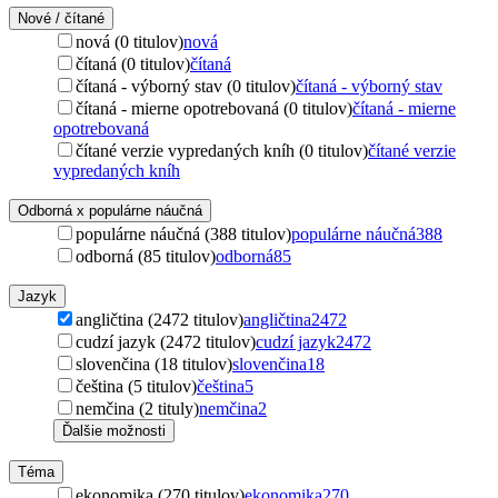
Nové / čítané
nová (0 titulov)
nová
čítaná (0 titulov)
čítaná
čítaná - výborný stav (0 titulov)
čítaná - výborný stav
čítaná - mierne opotrebovaná (0 titulov)
čítaná - mierne
opotrebovaná
čítané verzie vypredaných kníh (0 titulov)
čítané verzie
vypredaných kníh
Odborná x populárne náučná
populárne náučná (388 titulov)
populárne náučná
388
odborná (85 titulov)
odborná
85
Jazyk
angličtina (2472 titulov)
angličtina
2472
cudzí jazyk (2472 titulov)
cudzí jazyk
2472
slovenčina (18 titulov)
slovenčina
18
čeština (5 titulov)
čeština
5
nemčina (2 tituly)
nemčina
2
Ďalšie možnosti
Téma
ekonomika (270 titulov)
ekonomika
270