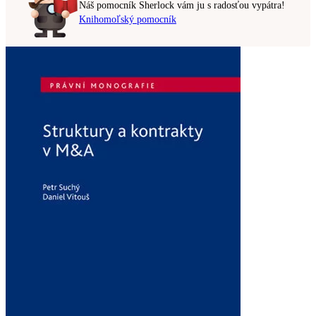
Náš pomocník Sherlock vám ju s radosťou vypátra!
Knihomoľský pomocník