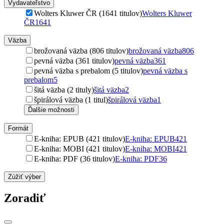
Vydavateľstvo
Wolters Kluwer ČR (1641 titulov)
Wolters Kluwer
ČR
1641
Väzba
brožovaná väzba (806 titulov)
brožovaná väzba
806
pevná väzba (361 titulov)
pevná väzba
361
pevná väzba s prebalom (5 titulov)
pevná väzba s
prebalom
5
šitá väzba (2 tituly)
šitá väzba
2
špirálová väzba (1 titul)
špirálová väzba
1
Ďalšie možnosti
Formát
E-kniha: EPUB (421 titulov)
E-kniha: EPUB
421
E-kniha: MOBI (421 titulov)
E-kniha: MOBI
421
E-kniha: PDF (36 titulov)
E-kniha: PDF
36
Zúžiť výber
Zoradiť