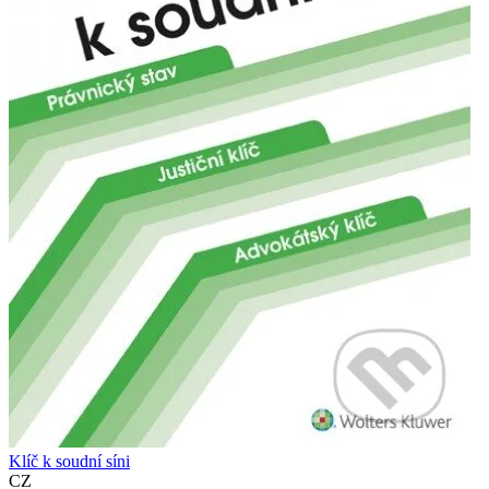
Klíč k soudní síni
CZ