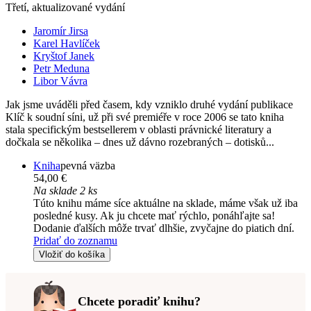
Třetí, aktualizované vydání
Jaromír Jirsa
Karel Havlíček
Kryštof Janek
Petr Meduna
Libor Vávra
Jak jsme uváděli před časem, kdy vzniklo druhé vydání publikace
Klíč k soudní síni, už při své premiéře v roce 2006 se tato kniha
stala specifickým bestsellerem v oblasti právnické literatury a
dočkala se několika – dnes už dávno rozebraných – dotisků...
Kniha
pevná väzba
54,00 €
Na sklade 2 ks
Túto knihu máme síce aktuálne na sklade, máme však už iba
posledné kusy. Ak ju chcete mať rýchlo, ponáhľajte sa!
Dodanie ďalších môže trvať dlhšie, zvyčajne do piatich dní.
Pridať do zoznamu
Vložiť do košíka
Chcete poradiť knihu?