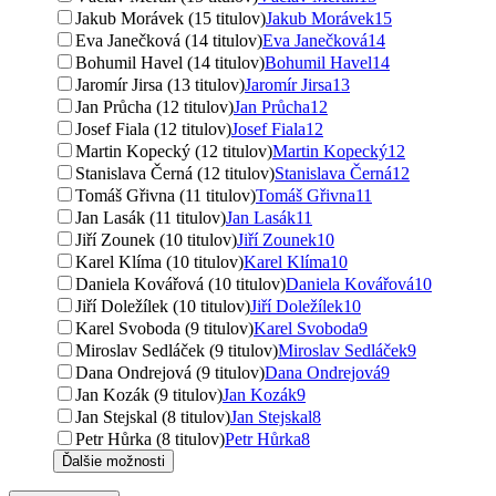
Jakub Morávek (15 titulov)
Jakub Morávek
15
Eva Janečková (14 titulov)
Eva Janečková
14
Bohumil Havel (14 titulov)
Bohumil Havel
14
Jaromír Jirsa (13 titulov)
Jaromír Jirsa
13
Jan Průcha (12 titulov)
Jan Průcha
12
Josef Fiala (12 titulov)
Josef Fiala
12
Martin Kopecký (12 titulov)
Martin Kopecký
12
Stanislava Černá (12 titulov)
Stanislava Černá
12
Tomáš Gřivna (11 titulov)
Tomáš Gřivna
11
Jan Lasák (11 titulov)
Jan Lasák
11
Jiří Zounek (10 titulov)
Jiří Zounek
10
Karel Klíma (10 titulov)
Karel Klíma
10
Daniela Kovářová (10 titulov)
Daniela Kovářová
10
Jiří Doležílek (10 titulov)
Jiří Doležílek
10
Karel Svoboda (9 titulov)
Karel Svoboda
9
Miroslav Sedláček (9 titulov)
Miroslav Sedláček
9
Dana Ondrejová (9 titulov)
Dana Ondrejová
9
Jan Kozák (9 titulov)
Jan Kozák
9
Jan Stejskal (8 titulov)
Jan Stejskal
8
Petr Hůrka (8 titulov)
Petr Hůrka
8
Ďalšie možnosti