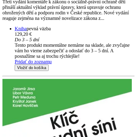
Třetí vydání komentáře k zákonu o sociálně-právní ochraně dětí
přináší aktuální výklad právní úpravy, která upravuje ochranu
ohrožených dětí a podporu rodin v České republice. Nové vydání
reaguje zejména na významné novelizace zákona z...
Kniha
pevná väzba
129,20 €
Do 3 – 5 dní
Tento produkt momentálne nemáme na sklade, ale zvyčajne
vám ho vieme zabezpečiť a odoslať do 3 – 5 dní. A
posnažíme sa aj trochu rýchlejšie!
Pridať do zoznamu
Vložiť do košíka