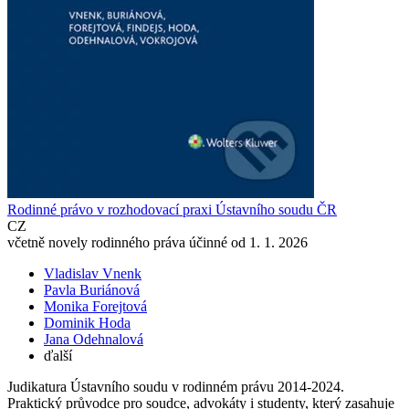
Rodinné právo v rozhodovací praxi Ústavního soudu ČR
CZ
včetně novely rodinného práva účinné od 1. 1. 2026
Vladislav Vnenk
Pavla Buriánová
Monika Forejtová
Dominik Hoda
Jana Odehnalová
ďalší
Judikatura Ústavního soudu v rodinném právu 2014-2024.
Praktický průvodce pro soudce, advokáty i studenty, který zasahuje