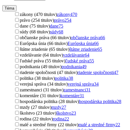
Téma
zákony (470 titulov)
zákony
470
právo (254 titulov)
právo
254
dane (75 titulov)
dane
75
súdy (68 titulov)
súdy
68
občianske práva (66 titulov)
občianske práva
66
Európska únia (66 titulov)
Európska únia
66
štátne zriadenie (65 titulov)
štátne zriadenie
65
vzdelávanie (64 titulov)
vzdelávanie
64
ľudské práva (55 titulov)
ľudské práva
55
podnikania (49 titulov)
podnikania
49
riadenie spoločnosti (47 titulov)
riadenie spoločnosti
47
politika (38 titulov)
politika
38
verejná správa (34 titulov)
verejná správa
34
zamestnanci (31 titulov)
zamestnanci
31
komentáre (31 titulov)
komentáre
31
hospodárska politika (28 titulov)
hospodárska politika
28
mzdy (27 titulov)
mzdy
27
školstvo (23 titulov)
školstvo
23
rodina (22 titulov)
rodina
22
malé a stredné firmy (22 titulov)
malé a stredné firmy
22