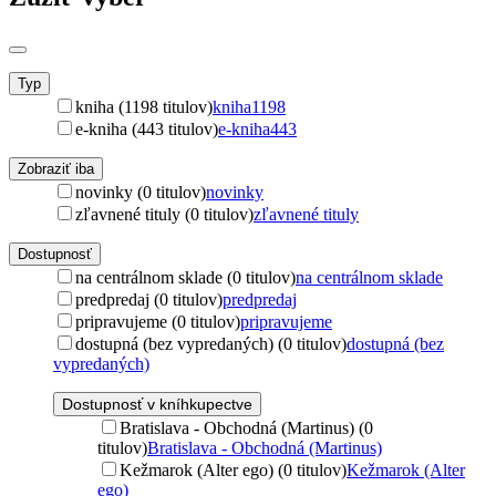
Typ
kniha (1198 titulov)
kniha
1198
e-kniha (443 titulov)
e-kniha
443
Zobraziť iba
novinky (0 titulov)
novinky
zľavnené tituly (0 titulov)
zľavnené tituly
Dostupnosť
na centrálnom sklade (0 titulov)
na centrálnom sklade
predpredaj (0 titulov)
predpredaj
pripravujeme (0 titulov)
pripravujeme
dostupná (bez vypredaných) (0 titulov)
dostupná (bez
vypredaných)
Dostupnosť v kníhkupectve
Bratislava - Obchodná (Martinus) (0
titulov)
Bratislava - Obchodná (Martinus)
Kežmarok (Alter ego) (0 titulov)
Kežmarok (Alter
ego)