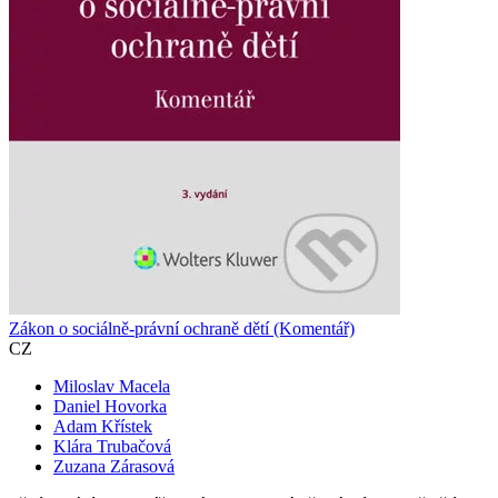
Zákon o sociálně-právní ochraně dětí (Komentář)
CZ
Miloslav Macela
Daniel Hovorka
Adam Křístek
Klára Trubačová
Zuzana Zárasová