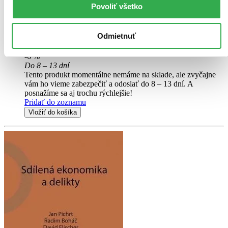
odměňování. Nabízí komplexní pohled na problematiku
Povoliť všetko
odměňování a majetkových transferů mezi společností a jejími
společníky, přičemž zohledňuje systémové a funkční vazby mezi...
Odmietnuť
Kniha
brožovaná väzba
34,73 €
-6 %
Do 8 – 13 dní
Tento produkt momentálne nemáme na sklade, ale zvyčajne
vám ho vieme zabezpečiť a odoslať do 8 – 13 dní. A
posnažíme sa aj trochu rýchlejšie!
Pridať do zoznamu
Vložiť do košíka