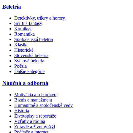
Beletria
Detektívky, trilery a horory
Sci-fi a fantasy
Komiksy
Romantika
Spoločenská beletria
Klasika
Historické
Slovenská beletria
Svetová beletria
Poézia
Ďalšie kategórie
Náučná a odborná
Motivácia a sebarozvoj
Biznis a manažment
Humanitné a spoločenské vedy
História
Životopisy a reportáže
Vzťahy a rodina
Zdravie a životný štýl
Počítače a internet