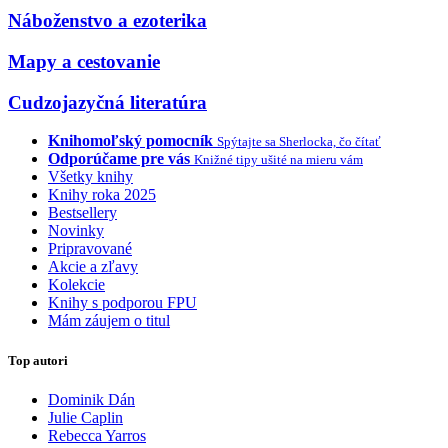
Náboženstvo a ezoterika
Mapy a cestovanie
Cudzojazyčná literatúra
Knihomoľský pomocník
Spýtajte sa Sherlocka, čo čítať
Odporúčame pre vás
Knižné tipy ušité na mieru vám
Všetky knihy
Knihy roka 2025
Bestsellery
Novinky
Pripravované
Akcie a zľavy
Kolekcie
Knihy s podporou FPU
Mám záujem o titul
Top autori
Dominik Dán
Julie Caplin
Rebecca Yarros