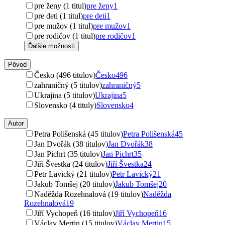
pre ženy (1 titul)
pre ženy
1
pre deti (1 titul)
pre deti
1
pre mužov (1 titul)
pre mužov
1
pre rodičov (1 titul)
pre rodičov
1
Ďalšie možnosti
Pôvod
Česko (496 titulov)
Česko
496
zahraničný (5 titulov)
zahraničný
5
Ukrajina (5 titulov)
Ukrajina
5
Slovensko (4 tituly)
Slovensko
4
Autor
Petra Polišenská (45 titulov)
Petra Polišenská
45
Jan Dvořák (38 titulov)
Jan Dvořák
38
Jan Pichrt (35 titulov)
Jan Pichrt
35
Jiří Švestka (24 titulov)
Jiří Švestka
24
Petr Lavický (21 titulov)
Petr Lavický
21
Jakub Tomšej (20 titulov)
Jakub Tomšej
20
Naděžda Rozehnalová (19 titulov)
Naděžda
Rozehnalová
19
Jiří Vychopeň (16 titulov)
Jiří Vychopeň
16
Václav Mertin (15 titulov)
Václav Mertin
15