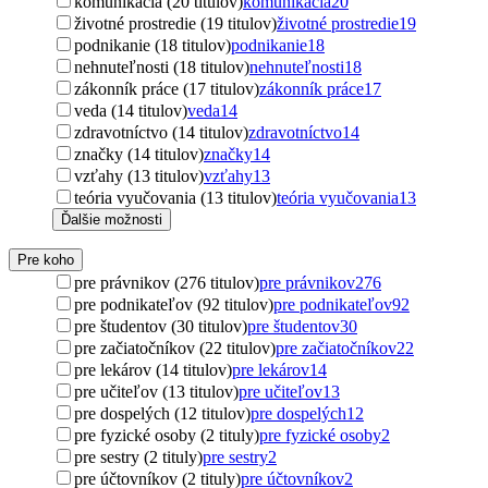
komunikácia (20 titulov)
komunikácia
20
životné prostredie (19 titulov)
životné prostredie
19
podnikanie (18 titulov)
podnikanie
18
nehnuteľnosti (18 titulov)
nehnuteľnosti
18
zákonník práce (17 titulov)
zákonník práce
17
veda (14 titulov)
veda
14
zdravotníctvo (14 titulov)
zdravotníctvo
14
značky (14 titulov)
značky
14
vzťahy (13 titulov)
vzťahy
13
teória vyučovania (13 titulov)
teória vyučovania
13
Ďalšie možnosti
Pre koho
pre právnikov (276 titulov)
pre právnikov
276
pre podnikateľov (92 titulov)
pre podnikateľov
92
pre študentov (30 titulov)
pre študentov
30
pre začiatočníkov (22 titulov)
pre začiatočníkov
22
pre lekárov (14 titulov)
pre lekárov
14
pre učiteľov (13 titulov)
pre učiteľov
13
pre dospelých (12 titulov)
pre dospelých
12
pre fyzické osoby (2 tituly)
pre fyzické osoby
2
pre sestry (2 tituly)
pre sestry
2
pre účtovníkov (2 tituly)
pre účtovníkov
2