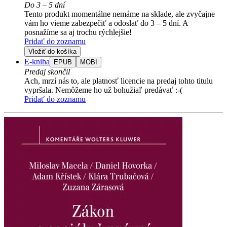
Do 3 – 5 dní
Tento produkt momentálne nemáme na sklade, ale zvyčajne
vám ho vieme zabezpečiť a odoslať do 3 – 5 dní. A
posnažíme sa aj trochu rýchlejšie!
Pridať do zoznamu
Vložiť do košíka
E-kniha
EPUB
MOBI
Predaj skončil
Ach, mrzí nás to, ale platnosť licencie na predaj tohto titulu
vypršala. Nemôžeme ho už bohužiaľ predávať :-(
Pridať do zoznamu