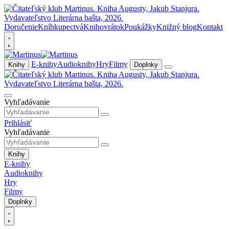
Doručenie
Kníhkupectvá
Knihovrátok
Poukážky
Knižný blog
Kontakt
E-knihy
Audioknihy
Hry
Filmy
Knihy
Doplnky
Vyhľadávanie
Prihlásiť
Vyhľadávanie
Knihy
E-knihy
Audioknihy
Hry
Filmy
Doplnky