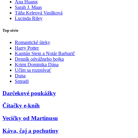
Ana Huang
Sarah J. Maas
Táňa Keleová Vasilková
Lucinda Riley
Top série
Romantické úteky
Harry Potter
Kapitán Stein a Notár Barbarič
Denník odvážneho bojka
Krimi Dominika Dána
Učím sa rozprávať
Duna
Smradi
Darčekové poukážky
Čítačky e-kníh
Vecičky od Martinusu
Káva, čaj a pochutiny