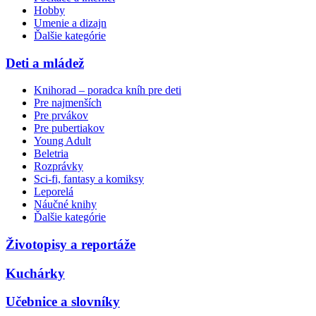
Hobby
Umenie a dizajn
Ďalšie kategórie
Deti a mládež
Knihorad – poradca kníh pre deti
Pre najmenších
Pre prvákov
Pre pubertiakov
Young Adult
Beletria
Rozprávky
Sci-fi, fantasy a komiksy
Leporelá
Náučné knihy
Ďalšie kategórie
Životopisy a reportáže
Kuchárky
Učebnice a slovníky