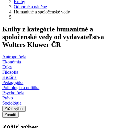
Knihy
Odborné a náučné
Humanitné a spoločenské vedy
Knihy z kategórie humanitné a
spoločenské vedy od vydavateľstva
Wolters Kluwer ČR
Antropológia
Ekonómia
Etika
Filozofia
História
Pedagogika
Politológia a politika
Psychológia
Právo
Sociológia
Zúžiť výber
Zoradiť
Zúžiť výber