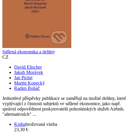
Sdílená ekonomika a delikty
CZ
David Elischer
Jakub Morávek
Jan Pichrt
Martin Kopecký
Radim Boháč
Jednotlivé příspěvky publikace se zaměřují na možné delikty, které
vyplývající z činnosti subjektů ve sdílené ekonomice, jako např.
správní odpovědnost poskytovatelů pohostinských služeb Airbnb,
"alternativních" ...
Kniha
brožovaná väzba
23,30 €