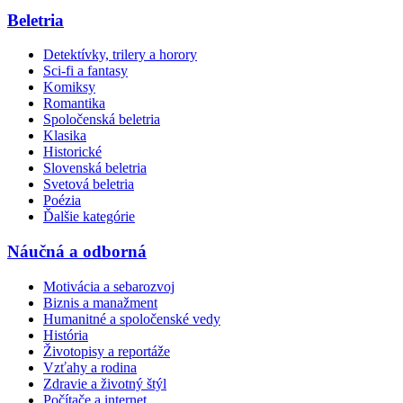
Beletria
Detektívky, trilery a horory
Sci-fi a fantasy
Komiksy
Romantika
Spoločenská beletria
Klasika
Historické
Slovenská beletria
Svetová beletria
Poézia
Ďalšie kategórie
Náučná a odborná
Motivácia a sebarozvoj
Biznis a manažment
Humanitné a spoločenské vedy
História
Životopisy a reportáže
Vzťahy a rodina
Zdravie a životný štýl
Počítače a internet