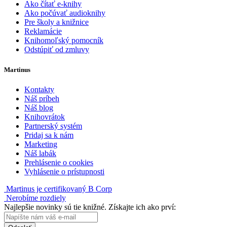
Ako čítať e-knihy
Ako počúvať audioknihy
Pre školy a knižnice
Reklamácie
Knihomoľský pomocník
Odstúpiť od zmluvy
Martinus
Kontakty
Náš príbeh
Náš blog
Knihovrátok
Partnerský systém
Pridaj sa k nám
Marketing
Náš labák
Prehlásenie o cookies
Vyhlásenie o prístupnosti
Martinus je certifikovaný B Corp
Nerobíme rozdiely
Najlepšie novinky sú tie knižné. Získajte ich ako prví: