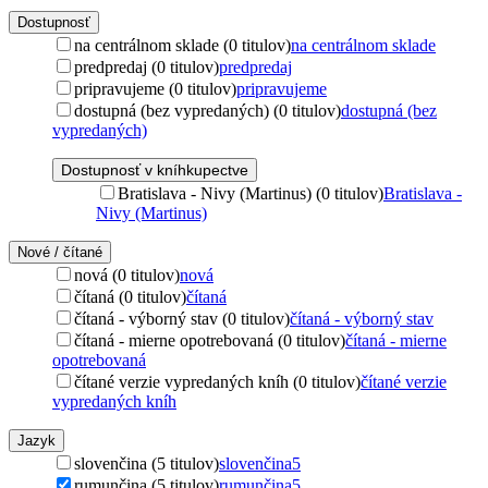
Dostupnosť
na centrálnom sklade (0 titulov)
na centrálnom sklade
predpredaj (0 titulov)
predpredaj
pripravujeme (0 titulov)
pripravujeme
dostupná (bez vypredaných) (0 titulov)
dostupná (bez
vypredaných)
Dostupnosť v kníhkupectve
Bratislava - Nivy (Martinus) (0 titulov)
Bratislava -
Nivy (Martinus)
Nové / čítané
nová (0 titulov)
nová
čítaná (0 titulov)
čítaná
čítaná - výborný stav (0 titulov)
čítaná - výborný stav
čítaná - mierne opotrebovaná (0 titulov)
čítaná - mierne
opotrebovaná
čítané verzie vypredaných kníh (0 titulov)
čítané verzie
vypredaných kníh
Jazyk
slovenčina (5 titulov)
slovenčina
5
rumunčina (5 titulov)
rumunčina
5