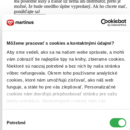
iba posledné kusy a ďalšie už nemá ani distribútor, preto je
možné, že bude onedlho úplne vypredaný. Ak ho chcete mať,
ponáhľajte sa!
Vložiť do košíka
Môžeme pracovať s cookies a kontaktnými údajmi?
Aby sme vedeli, ako sa na našom webe správate, a mohli
vám zobraziť tie najlepšie tipy na knihy, zbierame cookies.
Niektoré sú naozaj potrebné a bez nich by naša stránka
vôbec nefungovala. Okrem toho používame analytické
cookies, ktoré nám umožňujú zisťovať, ako náš web
funguje, a stále ho pre vás zlepšovať. Personalizačné
cookies nám dovoľujú prispôsobovať stránku pre vašu
lepšiu orientáciu. Marketingové cookies nám zas
umožňujú zobrazenie relevantnej reklamy. Niektoré údaje
zdieľame aj s tretími stranami. Veľmi by nám pomohlo,
Výber
keby sme mohli používať všetky tieto cookies. Ďakujeme!
Potrebné
súhlasu