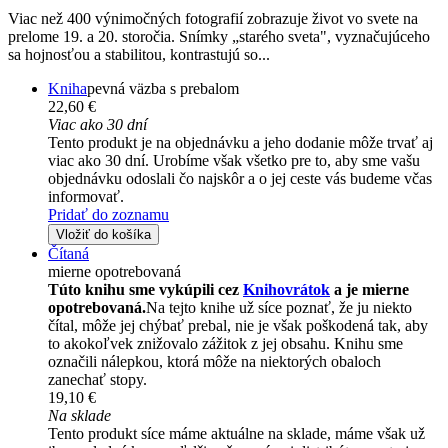
Viac než 400 výnimočných fotografií zobrazuje život vo svete na
prelome 19. a 20. storočia. Snímky „starého sveta", vyznačujúceho
sa hojnosťou a stabilitou, kontrastujú so...
Kniha
pevná väzba s prebalom
22,60 €
Viac ako 30 dní
Tento produkt je na objednávku a jeho dodanie môže trvať aj
viac ako 30 dní. Urobíme však všetko pre to, aby sme vašu
objednávku odoslali čo najskôr a o jej ceste vás budeme včas
informovať.
Pridať do zoznamu
Vložiť do košíka
Čítaná
mierne opotrebovaná
Túto knihu sme vykúpili cez
Knihovrátok
a je mierne
opotrebovaná.
Na tejto knihe už síce poznať, že ju niekto
čítal, môže jej chýbať prebal, nie je však poškodená tak, aby
to akokoľvek znižovalo zážitok z jej obsahu. Knihu sme
označili nálepkou, ktorá môže na niektorých obaloch
zanechať stopy.
19,10 €
Na sklade
Tento produkt síce máme aktuálne na sklade, máme však už