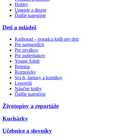
Hobby
Umenie a dizajn
Ďalšie kategórie
Deti a mládež
Knihorad – poradca kníh pre deti
Pre najmenších
Pre prvákov
Pre pubertiakov
Young Adult
Beletria
Rozprávky
Sci-fi, fantasy a komiksy
Leporelá
Náučné knihy
Ďalšie kategórie
Životopisy a reportáže
Kuchárky
Učebnice a slovníky