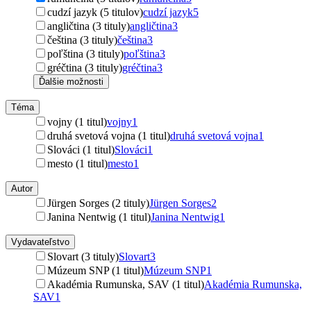
cudzí jazyk (5 titulov)
cudzí jazyk
5
angličtina (3 tituly)
angličtina
3
čeština (3 tituly)
čeština
3
poľština (3 tituly)
poľština
3
gréčtina (3 tituly)
gréčtina
3
Ďalšie možnosti
Téma
vojny (1 titul)
vojny
1
druhá svetová vojna (1 titul)
druhá svetová vojna
1
Slováci (1 titul)
Slováci
1
mesto (1 titul)
mesto
1
Autor
Jürgen Sorges (2 tituly)
Jürgen Sorges
2
Janina Nentwig (1 titul)
Janina Nentwig
1
Vydavateľstvo
Slovart (3 tituly)
Slovart
3
Múzeum SNP (1 titul)
Múzeum SNP
1
Akadémia Rumunska, SAV (1 titul)
Akadémia Rumunska,
SAV
1