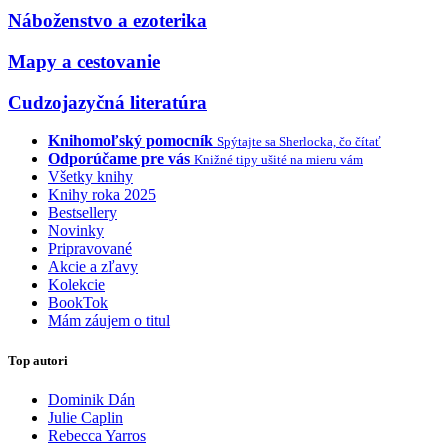
Náboženstvo a ezoterika
Mapy a cestovanie
Cudzojazyčná literatúra
Knihomoľský pomocník
Spýtajte sa Sherlocka, čo čítať
Odporúčame pre vás
Knižné tipy ušité na mieru vám
Všetky knihy
Knihy roka 2025
Bestsellery
Novinky
Pripravované
Akcie a zľavy
Kolekcie
BookTok
Mám záujem o titul
Top autori
Dominik Dán
Julie Caplin
Rebecca Yarros