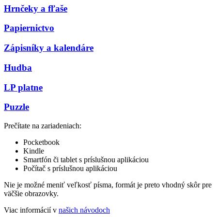
Hrnčeky a fľaše
Papiernictvo
Zápisníky a kalendáre
Hudba
LP platne
Puzzle
Prečítate na zariadeniach:
Pocketbook
Kindle
Smartfón či tablet s príslušnou aplikáciou
Počítač s príslušnou aplikáciou
Nie je možné meniť veľkosť písma, formát je preto vhodný skôr pre
väčšie obrazovky.
Viac informácií v
našich návodoch