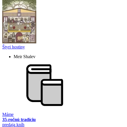
Štyri hostiny
Meir Shalev
Máme
35-ročnú tradíciu
predaja kníh