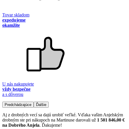
Tovar skladom
expedujeme
okamžite
U nás nakupujete
vždy bezpečne
a s dôverou
Predchádzajúce
Ďalšie
Aj z drobných vecí sa dajú urobiť veľké. Vďaka vašim Anjelským
drobným ste pri nákupoch na Martinuse darovali už
1 501 846,00 €
na Dobrého Anjela
. Ďakujeme!