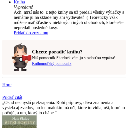
Kniha
Vypredané
Ach, mrzí nás to, z tejto knihy sa už predali všetky výtlačky a
nemáme ju na sklade my ani vydavateľ :( Teoreticky však
môžete mať šťastie v niektorých iných obchodoch, ktoré ešte
nepredali posledné kusy.
Pridať do zoznamu
Chcete poradiť knihu?
Náš pomocník Sherlock vám ju s radosťou vypátra!
Knihomoľský pomocník
Hore
Pridať citát
Osud nechystá prekvapenia. Robí prípravy, dáva znamenia a
vysiela aj zvedov, no len málokto má oči, ktoré to vidia, uši, ktoré to
počujú, a um, ktorý to chápe.