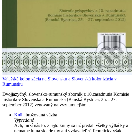
Valašská kolonizácia na Slovensku a Slovenská kolonizácia v
Rumunsku
Dvojjazyčný, slovensko-rumunský zborník z 10.zasadnutia Komisie
historikov Slovenska a Rumunska (Banská Bystrica, 25. - 27.
september 2012) venovaný najvýznamnejším...
Kniha
brožovaná väzba
Vypredané
Ach, mrzí nás to, z tejto knihy sa už predali všetky výtlačky a
nemáme ju na sklade my ani vydavateľ :( Teoreticky však