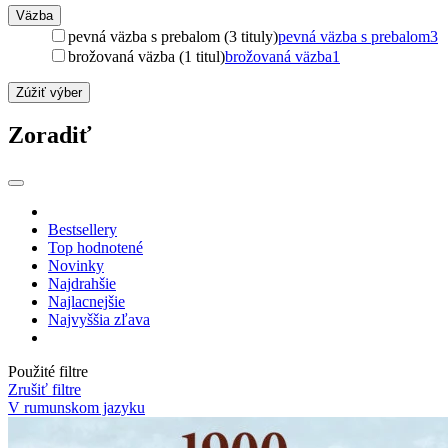
Väzba
pevná väzba s prebalom (3 tituly)
pevná väzba s prebalom
3
brožovaná väzba (1 titul)
brožovaná väzba
1
Zúžiť výber
Zoradiť
Bestsellery
Top hodnotené
Novinky
Najdrahšie
Najlacnejšie
Najvyššia zľava
Použité filtre
Zrušiť filtre
V rumunskom jazyku