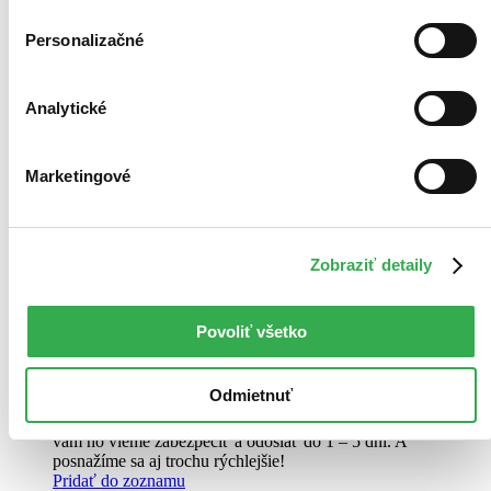
Personalizačné
Analytické
Marketingové
Viedeň 1900 Wien
Janina Nentwig
Zobraziť detaily
Viedeň okolo roku 1900 – fascinujúce obdobie, v ktorom sa
metropola na Dunaji stala významným centrom moderny.
Určujúcimi umeleckými štýlmi sú historizmus, secesia a
expresionizmus, pričom...
Povoliť všetko
Kniha
pevná väzba s prebalom
22,60 €
Odmietnuť
Do 1 – 5 dní
Tento produkt momentálne nemáme na sklade, ale zvyčajne
vám ho vieme zabezpečiť a odoslať do 1 – 5 dní. A
posnažíme sa aj trochu rýchlejšie!
Pridať do zoznamu