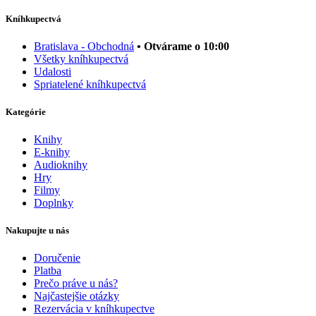
Kníhkupectvá
Bratislava - Obchodná
• Otvárame o 10:00
Všetky kníhkupectvá
Udalosti
Spriatelené kníhkupectvá
Kategórie
Knihy
E-knihy
Audioknihy
Hry
Filmy
Doplnky
Nakupujte u nás
Doručenie
Platba
Prečo práve u nás?
Najčastejšie otázky
Rezervácia v kníhkupectve