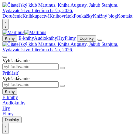
Doručenie
Kníhkupectvá
Knihovrátok
Poukážky
Knižný blog
Kontakt
E-knihy
Audioknihy
Hry
Filmy
Knihy
Doplnky
Vyhľadávanie
Prihlásiť
Vyhľadávanie
Knihy
E-knihy
Audioknihy
Hry
Filmy
Doplnky