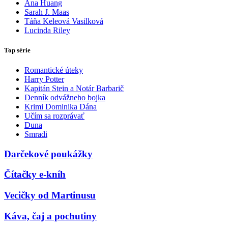
Ana Huang
Sarah J. Maas
Táňa Keleová Vasilková
Lucinda Riley
Top série
Romantické úteky
Harry Potter
Kapitán Stein a Notár Barbarič
Denník odvážneho bojka
Krimi Dominika Dána
Učím sa rozprávať
Duna
Smradi
Darčekové poukážky
Čítačky e-kníh
Vecičky od Martinusu
Káva, čaj a pochutiny