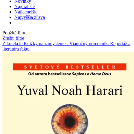
Novinky
Najdrahšie
Najlacnejšie
Najvyššia zľava
Použité filtre
Zrušiť filtre
Z kolekcie Knižky na zamyslenie - Vianočný pomocník: Reportáž a
literatúra faktu