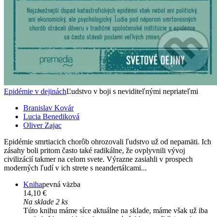
Epidémie v dejinách
Ľudstvo v boji s neviditeľnými nepriateľmi
Branislav Kovár
Lucia Benediková
Oliver Zajac
Epidémie smrtiacich chorôb ohrozovali ľudstvo už od nepamäti. Ich
zásahy boli pritom často také radikálne, že ovplyvnili vývoj
civilizácií takmer na celom svete. Výrazne zasiahli v prospech
moderných ľudí v ich strete s neandertálcami...
Kniha
pevná väzba
14,10 €
Na sklade 2 ks
Túto knihu máme síce aktuálne na sklade, máme však už iba