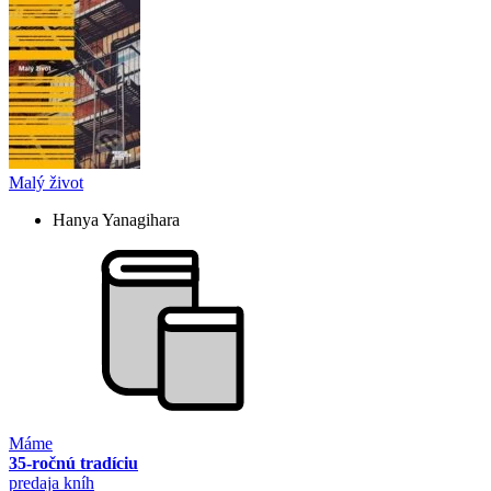
Malý život
Hanya Yanagihara
Máme
35-ročnú tradíciu
predaja kníh