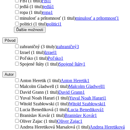
FBI (1 titul)
FBI
1
jedlá (1 titul)
jedlá
1
ropa (1 titul)
ropa
1
minulosť a prítomnosť (1 titul)
minulosť a prítomnosť
1
politici (1 titul)
politici
1
Ďalšie možnosti
Pôvod
zahraničný (3 tituly)
zahraničný
3
Izrael (1 titul)
Izrael
1
Poľsko (1 titul)
Poľsko
1
Spojené štáty (1 titul)
Spojené štáty
1
Autor
Anton Heretik (1 titul)
Anton Heretik
1
Malcolm Gladwell (1 titul)
Malcolm Gladwell
1
David Grann (1 titul)
David Grann
1
Yuval Noah Harari (1 titul)
Yuval Noah Harari
1
Witold Szabłowski (1 titul)
Witold Szabłowski
1
Lucia Benediková (1 titul)
Lucia Benediková
1
Branislav Kovár (1 titul)
Branislav Kovár
1
Oliver Zajac (1 titul)
Oliver Zajac
1
Andrea Heretiková Marsalová (1 titul)
Andrea Heretiková