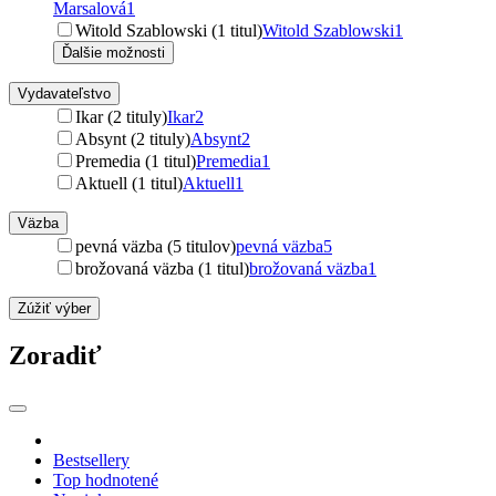
Marsalová
1
Witold Szablowski (1 titul)
Witold Szablowski
1
Ďalšie možnosti
Vydavateľstvo
Ikar (2 tituly)
Ikar
2
Absynt (2 tituly)
Absynt
2
Premedia (1 titul)
Premedia
1
Aktuell (1 titul)
Aktuell
1
Väzba
pevná väzba (5 titulov)
pevná väzba
5
brožovaná väzba (1 titul)
brožovaná väzba
1
Zúžiť výber
Zoradiť
Bestsellery
Top hodnotené