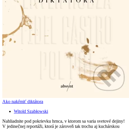
Ako nakŕmiť diktátora
Witold Szabłowski
Nahliadnite pod pokrievku hrnca, v ktorom sa varia svetové dejiny!
V jedinečnej reportáži, ktorá je zároveň tak trochu aj kuchárskou