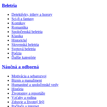
Beletria
Detektívky, trilery a horory
Sci-fi a fantasy
Komiksy
Romantika
Spoločenská beletria
Klasika
Historické
Slovenská beletria
Svetová beletria
Poézia
Ďalšie kategórie
Náučná a odborná
Motivácia a sebarozvoj
Biznis a manažment
Humanitné a spoločenské vedy
História
Životopisy a reportáže
Vzťahy a rodina
Zdravie a životný štýl
Počítače a internet