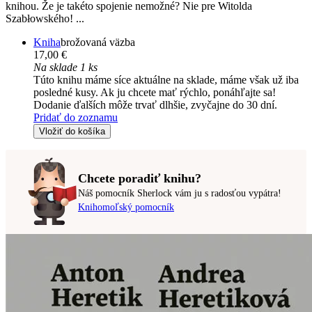
knihou. Že je takéto spojenie nemožné? Nie pre Witolda
Szabłowského! ...
Kniha
brožovaná väzba
17,00 €
Na sklade 1 ks
Túto knihu máme síce aktuálne na sklade, máme však už iba
posledné kusy. Ak ju chcete mať rýchlo, ponáhľajte sa!
Dodanie ďalších môže trvať dlhšie, zvyčajne do 30 dní.
Pridať do zoznamu
Vložiť do košíka
Chcete poradiť knihu?
Náš pomocník Sherlock vám ju s radosťou vypátra!
Knihomoľský pomocník