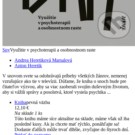
Sny
Využitie v psychoterapii a osobnostnom raste
Andrea Heretiková Marsalová
Anton Heretik
V snovom svete sa odohrávajú príbehy všetkých žánrov, nemenej
vzrušujúce ako tie v televízii. Dúfame, že kniha o snoch bude pre
čitateľov výzvou, aby sa viac zaoberali svojím duševným životom,
aby si vážili správy a posolstvá, ktoré vysiela psychika ...
Kniha
pevná väzba
12,10 €
Na sklade 1 ks
Túto knihu máme síce aktuálne na sklade, máme však už iba
posledné kusy. Ak ju chcete mať rýchlo, ponáhľajte sa!
Dodanie ďalších môže trvať dlhšie, zvyčajne do štyroch dní.
Pridať do zoznamu