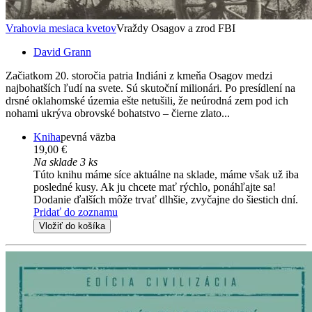
Vrahovia mesiaca kvetov
Vraždy Osagov a zrod FBI
David Grann
Začiatkom 20. storočia patria Indiáni z kmeňa Osagov medzi
najbohatších ľudí na svete. Sú skutoční milionári. Po presídlení na
drsné oklahomské územia ešte netušili, že neúrodná zem pod ich
nohami ukrýva obrovské bohatstvo – čierne zlato...
Kniha
pevná väzba
19,00 €
Na sklade 3 ks
Túto knihu máme síce aktuálne na sklade, máme však už iba
posledné kusy. Ak ju chcete mať rýchlo, ponáhľajte sa!
Dodanie ďalších môže trvať dlhšie, zvyčajne do šiestich dní.
Pridať do zoznamu
Vložiť do košíka