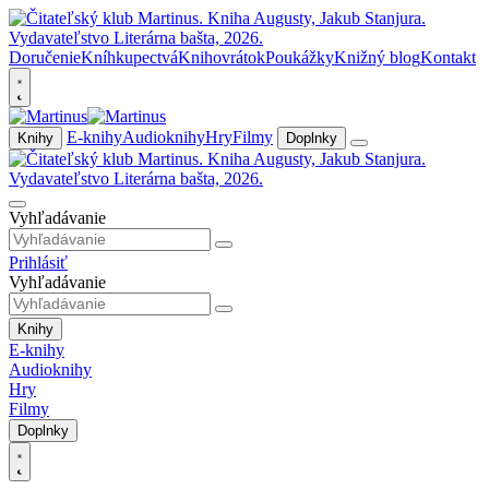
Doručenie
Kníhkupectvá
Knihovrátok
Poukážky
Knižný blog
Kontakt
E-knihy
Audioknihy
Hry
Filmy
Knihy
Doplnky
Vyhľadávanie
Prihlásiť
Vyhľadávanie
Knihy
E-knihy
Audioknihy
Hry
Filmy
Doplnky