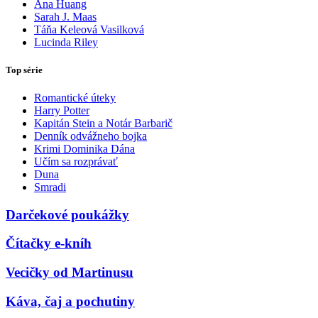
Ana Huang
Sarah J. Maas
Táňa Keleová Vasilková
Lucinda Riley
Top série
Romantické úteky
Harry Potter
Kapitán Stein a Notár Barbarič
Denník odvážneho bojka
Krimi Dominika Dána
Učím sa rozprávať
Duna
Smradi
Darčekové poukážky
Čítačky e-kníh
Vecičky od Martinusu
Káva, čaj a pochutiny