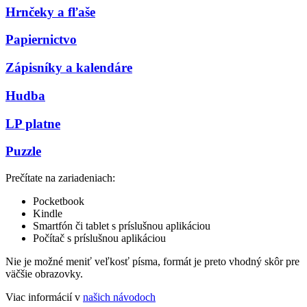
Hrnčeky a fľaše
Papiernictvo
Zápisníky a kalendáre
Hudba
LP platne
Puzzle
Prečítate na zariadeniach:
Pocketbook
Kindle
Smartfón či tablet s príslušnou aplikáciou
Počítač s príslušnou aplikáciou
Nie je možné meniť veľkosť písma, formát je preto vhodný skôr pre
väčšie obrazovky.
Viac informácií v
našich návodoch