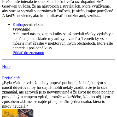
Prečo naše interakcie s cudzími ľuďmi veľa ráz dopadnú zle?
Gladwell uvádza, že na nástrojoch a stratégiách, ktoré využívame,
aby sme sa vyznali v neznámych ľuďoch, je niečo krajne pomýlené.
A keďže nevieme, ako komunikovať s cudzincami, vzniká...
Kniha
pevná väzba
Vypredané
Ach, mrzí nás to, z tejto knihy sa už predali všetky výtlačky a
nemáme ju na sklade my ani vydavateľ :( Teoreticky však
môžete mať šťastie v niektorých iných obchodoch, ktoré ešte
nepredali posledné kusy.
Pridať do zoznamu
Hore
Pridať citát
Byla však pravda, že tehdy poprvé pochopil, že lidé, kterým se
naučil důveřovat, by ho stejně mohli někdy zradit, a že je to sice
zklamání, ale zároveň je to nevyhnutelné a že život ho bude pohánět
pravidelným tempem vpřed, protože za každého, kdo ho nějakým
způsobem zklame, se najde přinejmenším jedna osoba, která to
nikdy neudělá.