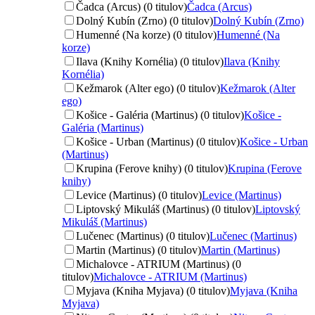
Čadca (Arcus) (0 titulov)
Čadca (Arcus)
Dolný Kubín (Zrno) (0 titulov)
Dolný Kubín (Zrno)
Humenné (Na korze) (0 titulov)
Humenné (Na
korze)
Ilava (Knihy Kornélia) (0 titulov)
Ilava (Knihy
Kornélia)
Kežmarok (Alter ego) (0 titulov)
Kežmarok (Alter
ego)
Košice - Galéria (Martinus) (0 titulov)
Košice -
Galéria (Martinus)
Košice - Urban (Martinus) (0 titulov)
Košice - Urban
(Martinus)
Krupina (Ferove knihy) (0 titulov)
Krupina (Ferove
knihy)
Levice (Martinus) (0 titulov)
Levice (Martinus)
Liptovský Mikuláš (Martinus) (0 titulov)
Liptovský
Mikuláš (Martinus)
Lučenec (Martinus) (0 titulov)
Lučenec (Martinus)
Martin (Martinus) (0 titulov)
Martin (Martinus)
Michalovce - ATRIUM (Martinus) (0
titulov)
Michalovce - ATRIUM (Martinus)
Myjava (Kniha Myjava) (0 titulov)
Myjava (Kniha
Myjava)