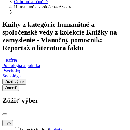
Odborné a náučné
Humanitné a spoločenské vedy
Knihy z kategórie humanitné a
spoločenské vedy z kolekcie Knižky na
zamyslenie - Vianočný pomocník:
Reportáž a literatúra faktu
História
Politológia a politika
Psychológia
Sociológia
Zúžiť výber
Zoradiť
Zúžiť výber
Typ
kniha (6 titulov)
kniha
6