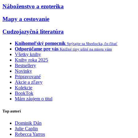
Náboženstvo a ezoterika
Mapy a cestovanie
Cudzojazyčná literatúra
Knihomoľský pomocník
Spýtajte sa Sherlocka, čo čítať
Odporúčame pre vás
Knižné tipy ušité na mieru vám
Všetky knihy
Knihy roka 2025
Bestsellery
Novinky
Pripravované
Akcie a zľavy
Kolekcie
BookTok
Mám záujem o titul
Top autori
Dominik Dán
Julie Caplin
Rebecca Yarros