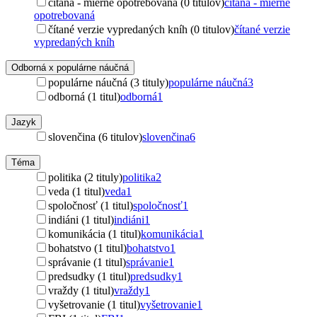
čítaná - mierne opotrebovaná (0 titulov)
čítaná - mierne
opotrebovaná
čítané verzie vypredaných kníh (0 titulov)
čítané verzie
vypredaných kníh
Odborná x populárne náučná
populárne náučná (3 tituly)
populárne náučná
3
odborná (1 titul)
odborná
1
Jazyk
slovenčina (6 titulov)
slovenčina
6
Téma
politika (2 tituly)
politika
2
veda (1 titul)
veda
1
spoločnosť (1 titul)
spoločnosť
1
indiáni (1 titul)
indiáni
1
komunikácia (1 titul)
komunikácia
1
bohatstvo (1 titul)
bohatstvo
1
správanie (1 titul)
správanie
1
predsudky (1 titul)
predsudky
1
vraždy (1 titul)
vraždy
1
vyšetrovanie (1 titul)
vyšetrovanie
1