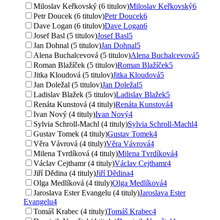
Miloslav Keřkovský (6 titulov)
Miloslav Keřkovský
6
Petr Doucek (6 titulov)
Petr Doucek
6
Dave Logan (6 titulov)
Dave Logan
6
Josef Basl (5 titulov)
Josef Basl
5
Jan Dohnal (5 titulov)
Jan Dohnal
5
Alena Buchalcevová (5 titulov)
Alena Buchalcevová
5
Roman Blažíček (5 titulov)
Roman Blažíček
5
Jitka Kloudová (5 titulov)
Jitka Kloudová
5
Jan Doležal (5 titulov)
Jan Doležal
5
Ladislav Blažek (5 titulov)
Ladislav Blažek
5
Renáta Kunstová (4 tituly)
Renáta Kunstová
4
Ivan Nový (4 tituly)
Ivan Nový
4
Sylvia Schroll-Machl (4 tituly)
Sylvia Schroll-Machl
4
Gustav Tomek (4 tituly)
Gustav Tomek
4
Věra Vávrová (4 tituly)
Věra Vávrová
4
Milena Tvrdíková (4 tituly)
Milena Tvrdíková
4
Václav Cejthamr (4 tituly)
Václav Cejthamr
4
Jiří Dědina (4 tituly)
Jiří Dědina
4
Olga Medlíková (4 tituly)
Olga Medlíková
4
Jaroslava Ester Evangelu (4 tituly)
Jaroslava Ester
Evangelu
4
Tomáš Krabec (4 tituly)
Tomáš Krabec
4