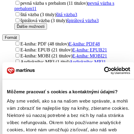
pevná väzba s prebalom (11 titulov)
pevná väzba s
prebalom
11
šitá väzba (3 tituly)
šitá väzba
3
špirálová väzba (3 tituly)
špirálová väzba
3
Ďalšie možnosti
Formát
E-kniha: PDF (48 titulov)
E-kniha: PDF
48
E-kniha: EPUB (21 titulov)
E-kniha: EPUB
21
E-kniha: MOBI (21 titulov)
E-kniha: MOBI
21
Audiokniha: MP3 (1 titul)
Audiokniha: MP3
1
Obal
CD obal (1 titul)
CD obal
1
Zúžiť výber
Môžeme pracovať s cookies a kontaktnými údajmi?
Aby sme vedeli, ako sa na našom webe správate, a mohli
Zoradiť
vám zobraziť tie najlepšie tipy na knihy, zbierame cookies.
Niektoré sú naozaj potrebné a bez nich by naša stránka
vôbec nefungovala. Okrem toho používame analytické
cookies, ktoré nám umožňujú zisťovať, ako náš web
Bestsellery