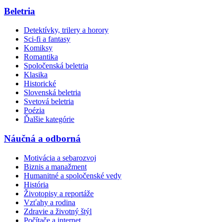
Beletria
Detektívky, trilery a horory
Sci-fi a fantasy
Komiksy
Romantika
Spoločenská beletria
Klasika
Historické
Slovenská beletria
Svetová beletria
Poézia
Ďalšie kategórie
Náučná a odborná
Motivácia a sebarozvoj
Biznis a manažment
Humanitné a spoločenské vedy
História
Životopisy a reportáže
Vzťahy a rodina
Zdravie a životný štýl
Počítače a internet