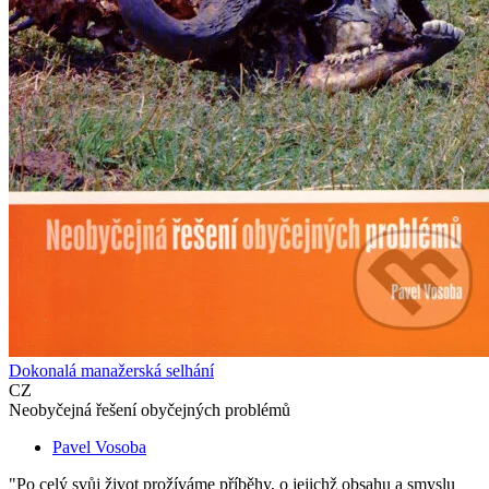
Dokonalá manažerská selhání
CZ
Neobyčejná řešení obyčejných problémů
Pavel Vosoba
"Po celý svůj život prožíváme příběhy, o jejichž obsahu a smyslu