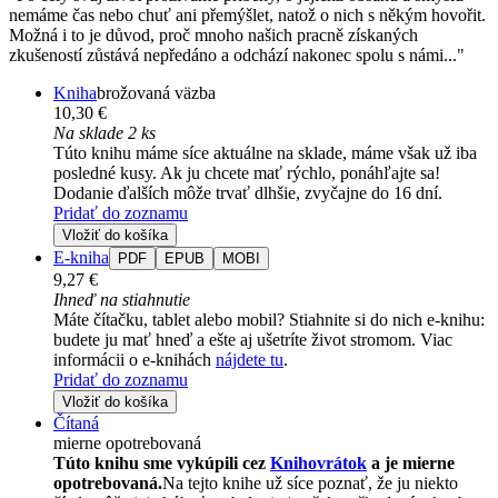
nemáme čas nebo chuť ani přemýšlet, natož o nich s někým hovořit.
Možná i to je důvod, proč mnoho našich pracně získaných
zkušeností zůstává nepředáno a odchází nakonec spolu s námi..."
Kniha
brožovaná väzba
10,30 €
Na sklade 2 ks
Túto knihu máme síce aktuálne na sklade, máme však už iba
posledné kusy. Ak ju chcete mať rýchlo, ponáhľajte sa!
Dodanie ďalších môže trvať dlhšie, zvyčajne do 16 dní.
Pridať do zoznamu
Vložiť do košíka
E-kniha
PDF
EPUB
MOBI
9,27 €
Ihneď na stiahnutie
Máte čítačku, tablet alebo mobil? Stiahnite si do nich e-knihu:
budete ju mať hneď a ešte aj ušetríte život stromom. Viac
informácii o e-knihách
nájdete tu
.
Pridať do zoznamu
Vložiť do košíka
Čítaná
mierne opotrebovaná
Túto knihu sme vykúpili cez
Knihovrátok
a je mierne
opotrebovaná.
Na tejto knihe už síce poznať, že ju niekto