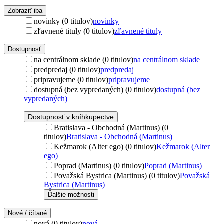
Zobraziť iba
novinky (0 titulov)
novinky
zľavnené tituly (0 titulov)
zľavnené tituly
Dostupnosť
na centrálnom sklade (0 titulov)
na centrálnom sklade
predpredaj (0 titulov)
predpredaj
pripravujeme (0 titulov)
pripravujeme
dostupná (bez vypredaných) (0 titulov)
dostupná (bez
vypredaných)
Dostupnosť v kníhkupectve
Bratislava - Obchodná (Martinus) (0
titulov)
Bratislava - Obchodná (Martinus)
Kežmarok (Alter ego) (0 titulov)
Kežmarok (Alter
ego)
Poprad (Martinus) (0 titulov)
Poprad (Martinus)
Považská Bystrica (Martinus) (0 titulov)
Považská
Bystrica (Martinus)
Ďalšie možnosti
Nové / čítané
nová (0 titulov)
nová