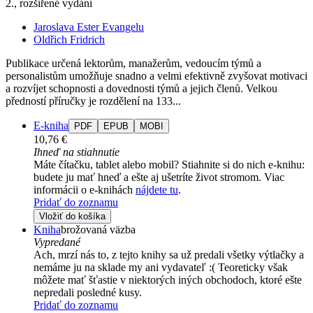
2., rozšířené vydání
Jaroslava Ester Evangelu
Oldřich Fridrich
Publikace určená lektorům, manažerům, vedoucím týmů a
personalistům umožňuje snadno a velmi efektivně zvyšovat motivaci
a rozvíjet schopnosti a dovednosti týmů a jejich členů. Velkou
předností příručky je rozdělení na 133...
E-kniha
PDF
EPUB
MOBI
10,76 €
Ihneď na stiahnutie
Máte čítačku, tablet alebo mobil? Stiahnite si do nich e-knihu:
budete ju mať hneď a ešte aj ušetríte život stromom. Viac
informácii o e-knihách
nájdete tu
.
Pridať do zoznamu
Vložiť do košíka
Kniha
brožovaná väzba
Vypredané
Ach, mrzí nás to, z tejto knihy sa už predali všetky výtlačky a
nemáme ju na sklade my ani vydavateľ :( Teoreticky však
môžete mať šťastie v niektorých iných obchodoch, ktoré ešte
nepredali posledné kusy.
Pridať do zoznamu