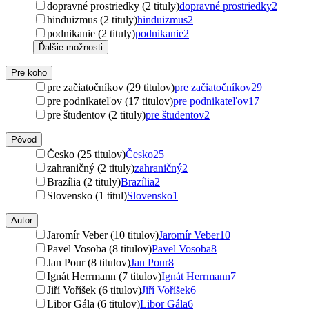
dopravné prostriedky (2 tituly)
dopravné prostriedky
2
hinduizmus (2 tituly)
hinduizmus
2
podnikanie (2 tituly)
podnikanie
2
Ďalšie možnosti
Pre koho
pre začiatočníkov (29 titulov)
pre začiatočníkov
29
pre podnikateľov (17 titulov)
pre podnikateľov
17
pre študentov (2 tituly)
pre študentov
2
Pôvod
Česko (25 titulov)
Česko
25
zahraničný (2 tituly)
zahraničný
2
Brazília (2 tituly)
Brazília
2
Slovensko (1 titul)
Slovensko
1
Autor
Jaromír Veber (10 titulov)
Jaromír Veber
10
Pavel Vosoba (8 titulov)
Pavel Vosoba
8
Jan Pour (8 titulov)
Jan Pour
8
Ignát Herrmann (7 titulov)
Ignát Herrmann
7
Jiří Voříšek (6 titulov)
Jiří Voříšek
6
Libor Gála (6 titulov)
Libor Gála
6