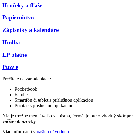
Hrnčeky a fľaše
Papiernictvo
Zápisníky a kalendáre
Hudba
LP platne
Puzzle
Prečítate na zariadeniach:
Pocketbook
Kindle
Smartfón či tablet s príslušnou aplikáciou
Počítač s príslušnou aplikáciou
Nie je možné meniť veľkosť písma, formát je preto vhodný skôr pre
väčšie obrazovky.
Viac informácií v
našich návodoch