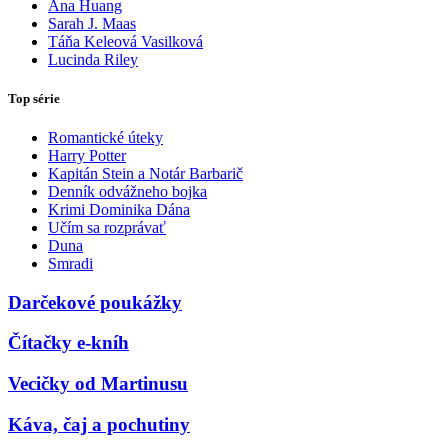
Ana Huang
Sarah J. Maas
Táňa Keleová Vasilková
Lucinda Riley
Top série
Romantické úteky
Harry Potter
Kapitán Stein a Notár Barbarič
Denník odvážneho bojka
Krimi Dominika Dána
Učím sa rozprávať
Duna
Smradi
Darčekové poukážky
Čítačky e-kníh
Vecičky od Martinusu
Káva, čaj a pochutiny