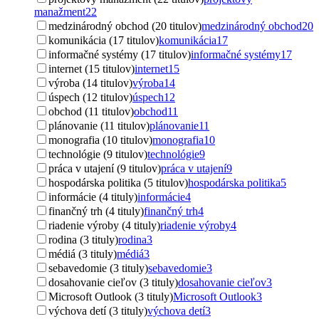
manažment
22
medzinárodný obchod (20 titulov)
medzinárodný obchod
20
komunikácia (17 titulov)
komunikácia
17
informačné systémy (17 titulov)
informačné systémy
17
internet (15 titulov)
internet
15
výroba (14 titulov)
výroba
14
úspech (12 titulov)
úspech
12
obchod (11 titulov)
obchod
11
plánovanie (11 titulov)
plánovanie
11
monografia (10 titulov)
monografia
10
technológie (9 titulov)
technológie
9
práca v utajení (9 titulov)
práca v utajení
9
hospodárska politika (5 titulov)
hospodárska politika
5
informácie (4 tituly)
informácie
4
finančný trh (4 tituly)
finančný trh
4
riadenie výroby (4 tituly)
riadenie výroby
4
rodina (3 tituly)
rodina
3
médiá (3 tituly)
médiá
3
sebavedomie (3 tituly)
sebavedomie
3
dosahovanie cieľov (3 tituly)
dosahovanie cieľov
3
Microsoft Outlook (3 tituly)
Microsoft Outlook
3
výchova detí (3 tituly)
výchova detí
3