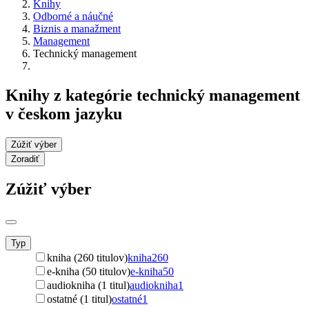
Knihy
Odborné a náučné
Biznis a manažment
Management
Technický management
Knihy z kategórie technický management
v českom jazyku
Zúžiť výber
Zoradiť
Zúžiť výber
Typ
kniha (260 titulov)
kniha
260
e-kniha (50 titulov)
e-kniha
50
audiokniha (1 titul)
audiokniha
1
ostatné (1 titul)
ostatné
1