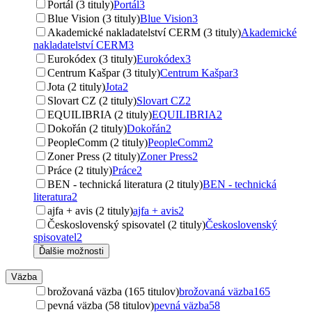
Portál (3 tituly)
Portál
3
Blue Vision (3 tituly)
Blue Vision
3
Akademické nakladatelství CERM (3 tituly)
Akademické
nakladatelství CERM
3
Eurokódex (3 tituly)
Eurokódex
3
Centrum Kašpar (3 tituly)
Centrum Kašpar
3
Jota (2 tituly)
Jota
2
Slovart CZ (2 tituly)
Slovart CZ
2
EQUILIBRIA (2 tituly)
EQUILIBRIA
2
Dokořán (2 tituly)
Dokořán
2
PeopleComm (2 tituly)
PeopleComm
2
Zoner Press (2 tituly)
Zoner Press
2
Práce (2 tituly)
Práce
2
BEN - technická literatura (2 tituly)
BEN - technická
literatura
2
ajfa + avis (2 tituly)
ajfa + avis
2
Československý spisovatel (2 tituly)
Československý
spisovatel
2
Ďalšie možnosti
Väzba
brožovaná väzba (165 titulov)
brožovaná väzba
165
pevná väzba (58 titulov)
pevná väzba
58