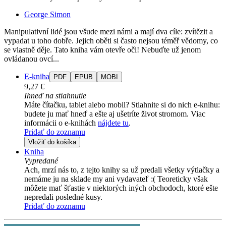
George Simon
Manipulativní lidé jsou všude mezi námi a mají dva cíle: zvítězit a
vypadat u toho dobře. Jejich oběti si často nejsou téměř vědomy, co
se vlastně děje. Tato kniha vám otevře oči! Nebuďte už jenom
ovládanou ovcí...
E-kniha
PDF
EPUB
MOBI
9,27 €
Ihneď na stiahnutie
Máte čítačku, tablet alebo mobil? Stiahnite si do nich e-knihu:
budete ju mať hneď a ešte aj ušetríte život stromom. Viac
informácii o e-knihách
nájdete tu
.
Pridať do zoznamu
Vložiť do košíka
Kniha
Vypredané
Ach, mrzí nás to, z tejto knihy sa už predali všetky výtlačky a
nemáme ju na sklade my ani vydavateľ :( Teoreticky však
môžete mať šťastie v niektorých iných obchodoch, ktoré ešte
nepredali posledné kusy.
Pridať do zoznamu