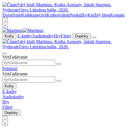
Doručenie
Kníhkupectvá
Knihovrátok
Poukážky
Knižný blog
Kontakt
E-knihy
Audioknihy
Hry
Filmy
Knihy
Doplnky
Vyhľadávanie
Prihlásiť
Vyhľadávanie
Knihy
E-knihy
Audioknihy
Hry
Filmy
Doplnky