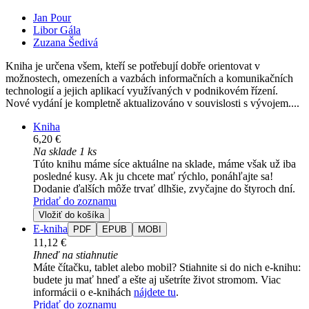
Jan Pour
Libor Gála
Zuzana Šedivá
Kniha je určena všem, kteří se potřebují dobře orientovat v
možnostech, omezeních a vazbách informačních a komunikačních
technologií a jejich aplikací využívaných v podnikovém řízení.
Nové vydání je kompletně aktualizováno v souvislosti s vývojem....
Kniha
6,20 €
Na sklade 1 ks
Túto knihu máme síce aktuálne na sklade, máme však už iba
posledné kusy. Ak ju chcete mať rýchlo, ponáhľajte sa!
Dodanie ďalších môže trvať dlhšie, zvyčajne do štyroch dní.
Pridať do zoznamu
Vložiť do košíka
E-kniha
PDF
EPUB
MOBI
11,12 €
Ihneď na stiahnutie
Máte čítačku, tablet alebo mobil? Stiahnite si do nich e-knihu:
budete ju mať hneď a ešte aj ušetríte život stromom. Viac
informácii o e-knihách
nájdete tu
.
Pridať do zoznamu