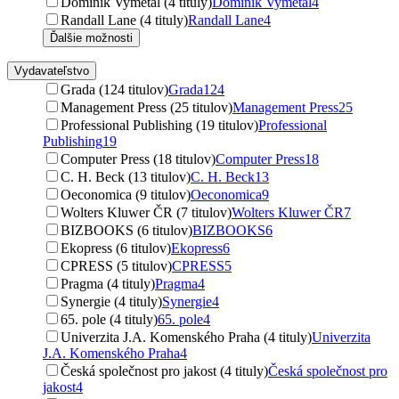
Dominik Vymětal (4 tituly)
Dominik Vymětal
4
Randall Lane (4 tituly)
Randall Lane
4
Ďalšie možnosti
Vydavateľstvo
Grada (124 titulov)
Grada
124
Management Press (25 titulov)
Management Press
25
Professional Publishing (19 titulov)
Professional
Publishing
19
Computer Press (18 titulov)
Computer Press
18
C. H. Beck (13 titulov)
C. H. Beck
13
Oeconomica (9 titulov)
Oeconomica
9
Wolters Kluwer ČR (7 titulov)
Wolters Kluwer ČR
7
BIZBOOKS (6 titulov)
BIZBOOKS
6
Ekopress (6 titulov)
Ekopress
6
CPRESS (5 titulov)
CPRESS
5
Pragma (4 tituly)
Pragma
4
Synergie (4 tituly)
Synergie
4
65. pole (4 tituly)
65. pole
4
Univerzita J.A. Komenského Praha (4 tituly)
Univerzita
J.A. Komenského Praha
4
Česká společnost pro jakost (4 tituly)
Česká společnost pro
jakost
4