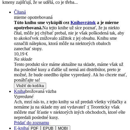
kmeny zajišťují, že se udělá, co je třeba...
Čítaná
mierne opotrebovaná
Túto knihu sme vykúpili cez
Knihovrátok
a je mierne
opotrebovaná.
Na tejto knihe už síce poznať, že ju niekto
čítal, môže jej chýbať prebal, nie je však poškodená tak, aby
to akokoľvek znižovalo zážitok z jej obsahu. Knihu sme
označili nálepkou, ktorá môže na niektorých obaloch
zanechať stopy.
10,19 €
Na sklade
Tento produkt síce máme aktuálne na sklade, máme však už
iba posledné kusy a ďalšie už nemá ani distribútor, preto je
možné, že bude onedlho úplne vypredaný. Ak ho chcete mať,
ponáhľajte sa!
Vložiť do košíka
Kniha
brožovaná väzba
Vypredané
Ach, mrzí nás to, z tejto knihy sa už predali všetky výtlačky a
nemáme ju na sklade my ani vydavateľ :( Teoreticky však
môžete mať šťastie v niektorých iných obchodoch, ktoré ešte
nepredali posledné kusy.
Pridať do zoznamu
E-kniha
PDF
EPUB
MOBI