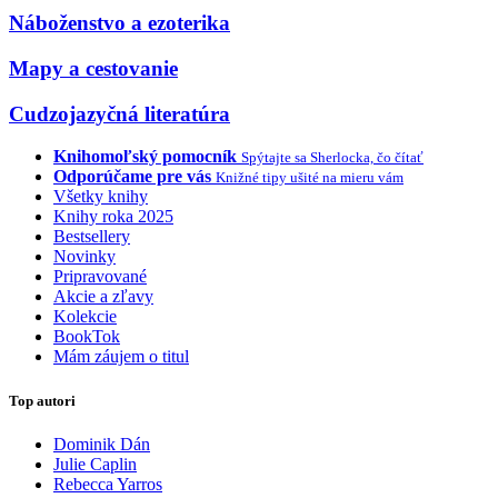
Náboženstvo a ezoterika
Mapy a cestovanie
Cudzojazyčná literatúra
Knihomoľský pomocník
Spýtajte sa Sherlocka, čo čítať
Odporúčame pre vás
Knižné tipy ušité na mieru vám
Všetky knihy
Knihy roka 2025
Bestsellery
Novinky
Pripravované
Akcie a zľavy
Kolekcie
BookTok
Mám záujem o titul
Top autori
Dominik Dán
Julie Caplin
Rebecca Yarros