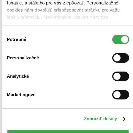
Top hodnotené
funguje, a stále ho pre vás zlepšovať. Personalizačné
Novinky
cookies nám dovoľujú prispôsobovať stránku pre vašu
Najdrahšie
lepšiu orientáciu. Marketingové cookies nám zas
Najlacnejšie
Najvyššia zľava
umožňujú zobrazenie relevantnej reklamy. Niektoré údaje
312 produktov
zdieľame aj s tretími stranami. Veľmi by nám pomohlo,
Výber
keby sme mohli používať všetky tieto cookies. Ďakujeme!
Použité filtre
Potrebné
súhlasu
Zrušiť filtre
V českom jazyku
Personalizačné
Analytické
Marketingové
Zobraziť detaily