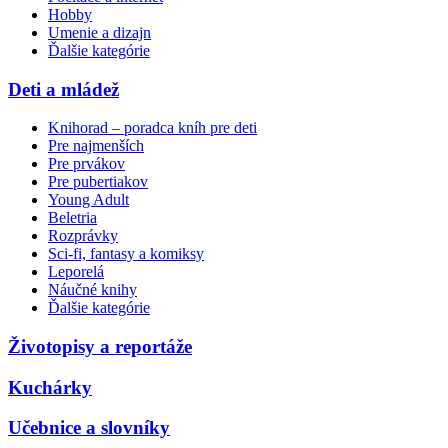
Hobby
Umenie a dizajn
Ďalšie kategórie
Deti a mládež
Knihorad – poradca kníh pre deti
Pre najmenších
Pre prvákov
Pre pubertiakov
Young Adult
Beletria
Rozprávky
Sci-fi, fantasy a komiksy
Leporelá
Náučné knihy
Ďalšie kategórie
Životopisy a reportáže
Kuchárky
Učebnice a slovníky