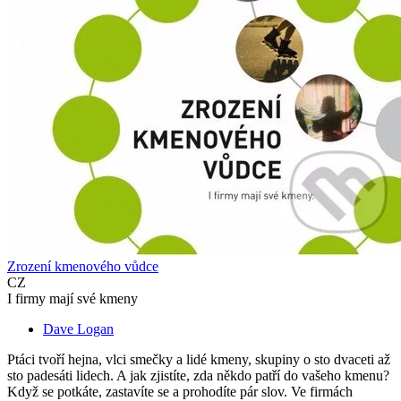
Zrození kmenového vůdce
CZ
I firmy mají své kmeny
Dave Logan
Ptáci tvoří hejna, vlci smečky a lidé kmeny, skupiny o sto dvaceti až
sto padesáti lidech. A jak zjistíte, zda někdo patří do vašeho kmenu?
Když se potkáte, zastavíte se a prohodíte pár slov. Ve firmách