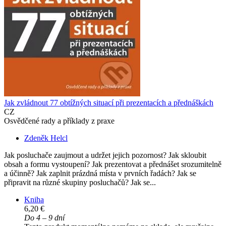
Jak zvládnout 77 obtížných situací při prezentacích a přednáškách
CZ
Osvědčené rady a příklady z praxe
Zdeněk Helcl
Jak posluchače zaujmout a udržet jejich pozornost? Jak skloubit
obsah a formu vystoupení? Jak prezentovat a přednášet srozumitelně
a účinně? Jak zaplnit prázdná místa v prvních řadách? Jak se
připravit na různé skupiny posluchačů? Jak se...
Kniha
6,20 €
Do 4 – 9 dní