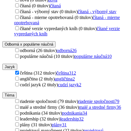
čítaná (0 titulov)
čítaná
čítaná - výborný stav (0 titulov)
čítaná - výborný stav
čítaná - mierne opotrebovaná (0 titulov)
čítaná - mierne
opotrebovaná
čítané verzie vypredaných kníh (0 titulov)
čítané verzie
vypredaných kníh
Odborná x populárne náučná
odborná (26 titulov)
odborná
26
populárne náučná (10 titulov)
populárne náučná
10
Jazyk
čeština (312 titulov)
čeština
312
angličtina (2 tituly)
angličtina
2
cudzí jazyk (2 tituly)
cudzí jazyk
2
Téma
riadenie spoločnosti (79 titulov)
riadenie spoločnosti
79
malé a stredné firmy (36 titulov)
malé a stredné firmy
36
podnikania (34 titulov)
podnikania
34
leadership (32 titulov)
leadership
32
plány (31 titulov)
plány
31
projektový manažment (22 titulov)
projektový