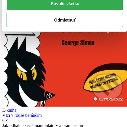
Povoliť všetko
Odmietnuť
E-kniha
Vlci v rouše beránčím
CZ
Jak odhalit skryté manipulátory a bránit se jim