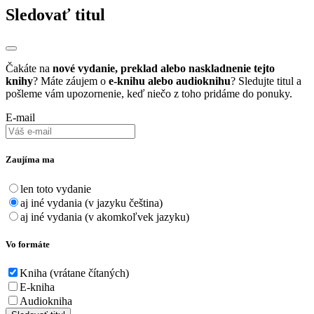
Sledovať titul
Čakáte na
nové vydanie, preklad alebo naskladnenie tejto
knihy
? Máte záujem o
e-knihu alebo audioknihu
? Sledujte titul a
pošleme vám upozornenie, keď niečo z toho pridáme do ponuky.
E-mail
Zaujíma ma
len toto vydanie
aj iné vydania (v jazyku čeština)
aj iné vydania (v akomkoľvek jazyku)
Vo formáte
Kniha (vrátane čítaných)
E-kniha
Audiokniha