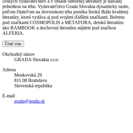
českých vydavateľstiev a v oblasti odbornej literatúry je naďalej
jednotkou na trhu. Vydavateľstvo Grada Slovakia dynamicky rastie,
pričom čitateľom na slovenskom trhu ponúka širokú škálu kvalitnej
literatúry, ktorú vydáva aj pod svojimi ďalšími značkami. Beletriu
pod značkami COSMOPOLIS a METAFORA, detskú literatúru
ako BAMBOOK a duchovnú literatúru nájdete pod značkou
ALFERIA.
Čítať viac
Obchodný názov
GRADA Slovakia s.r.o.
Adresa
Moskovská 29
811 08 Bratislava
Slovenská republika
E-mail
grada@grada.sk