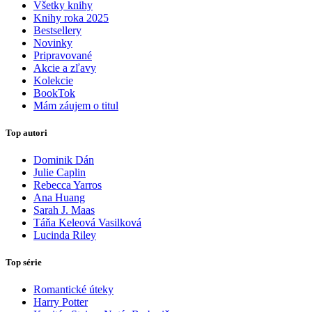
Všetky knihy
Knihy roka 2025
Bestsellery
Novinky
Pripravované
Akcie a zľavy
Kolekcie
BookTok
Mám záujem o titul
Top autori
Dominik Dán
Julie Caplin
Rebecca Yarros
Ana Huang
Sarah J. Maas
Táňa Keleová Vasilková
Lucinda Riley
Top série
Romantické úteky
Harry Potter