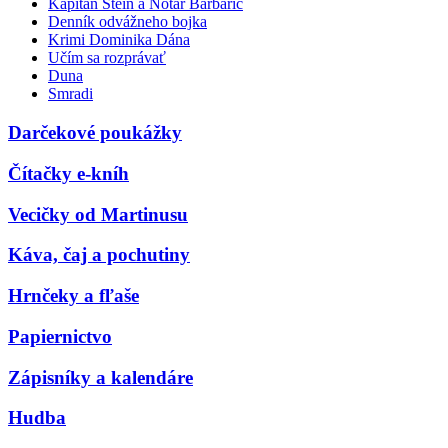
Kapitán Stein a Notár Barbarič
Denník odvážneho bojka
Krimi Dominika Dána
Učím sa rozprávať
Duna
Smradi
Darčekové poukážky
Čítačky e-kníh
Vecičky od Martinusu
Káva, čaj a pochutiny
Hrnčeky a fľaše
Papiernictvo
Zápisníky a kalendáre
Hudba