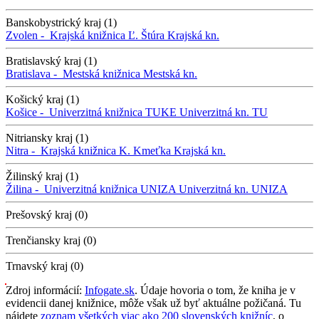
Banskobystrický kraj (1)
Zvolen -
Krajská knižnica Ľ. Štúra
Krajská kn.
Bratislavský kraj (1)
Bratislava -
Mestská knižnica
Mestská kn.
Košický kraj (1)
Košice -
Univerzitná knižnica TUKE
Univerzitná kn. TU
Nitriansky kraj (1)
Nitra -
Krajská knižnica K. Kmeťka
Krajská kn.
Žilinský kraj (1)
Žilina -
Univerzitná knižnica UNIZA
Univerzitná kn. UNIZA
Prešovský kraj (0)
Trenčiansky kraj (0)
Trnavský kraj (0)
Zdroj informácií:
Infogate.sk
. Údaje hovoria o tom, že kniha je v
evidencii danej knižnice, môže však už byť aktuálne požičaná. Tu
nájdete
zoznam všetkých viac ako 200 slovenských knižníc
, o