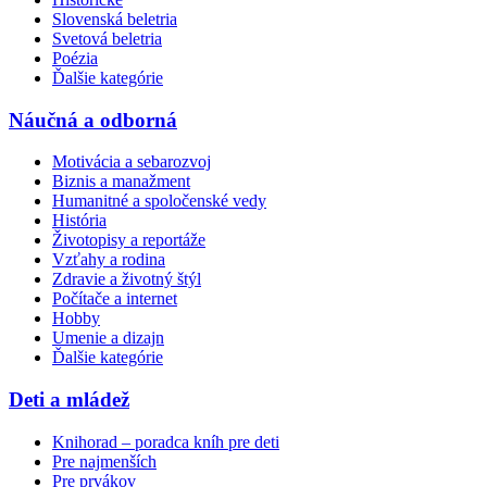
Slovenská beletria
Svetová beletria
Poézia
Ďalšie kategórie
Náučná a odborná
Motivácia a sebarozvoj
Biznis a manažment
Humanitné a spoločenské vedy
História
Životopisy a reportáže
Vzťahy a rodina
Zdravie a životný štýl
Počítače a internet
Hobby
Umenie a dizajn
Ďalšie kategórie
Deti a mládež
Knihorad – poradca kníh pre deti
Pre najmenších
Pre prvákov