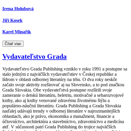
Irena Holubová
Jiří Kosek
Karel Minařík
Čítať viac
Vydavateľstvo Grada
Vydavateľstvo Grada Publishing vzniklo v roku 1991 a postupne sa
stalo jedným z najväčších vydavateľstiev v Českej republike a
lídrom v oblasti odbornej literatúry na trhu. O dva roky neskôr
začalo svoje aktivity rozširovať aj na Slovensko, a to pod značkou
Grada Slovakia. Obe vydavateľstvá postupne rozšírili svoje
zameranie o detskú literatúru, beletriu, motivačné a sebarozvojové
knihy, ako aj knihy venované zdravému životnému štýlu a
populárno-náučnú literatúru. Grada Publishing a Grada Slovakia
naďalej udávajú trendy v odbornej literatúre v najrozmanitejších
oblastiach, ako je právo, ekonomika a manažment, financie a
účtovníctvo, architektúra a stavebníctvo, zdravotníctvo a medicína
atď. V súčasnosti patrí Grada Publishing do trojice najväčších