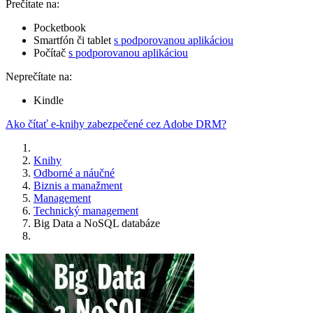
Prečítate na:
Pocketbook
Smartfón či tablet
s podporovanou aplikáciou
Počítač
s podporovanou aplikáciou
Neprečítate na:
Kindle
Ako čítať e-knihy zabezpečené cez Adobe DRM?
Knihy
Odborné a náučné
Biznis a manažment
Management
Technický management
Big Data a NoSQL databáze