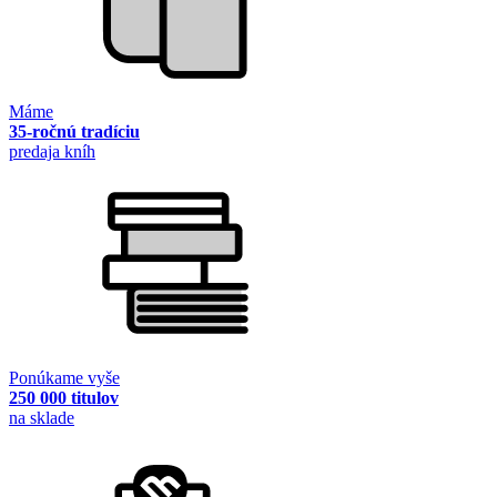
Máme
35-ročnú tradíciu
predaja kníh
Ponúkame vyše
250 000 titulov
na sklade