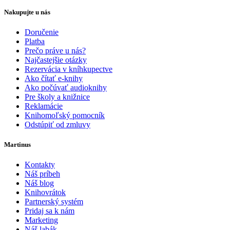
Nakupujte u nás
Doručenie
Platba
Prečo práve u nás?
Najčastejšie otázky
Rezervácia v kníhkupectve
Ako čítať e-knihy
Ako počúvať audioknihy
Pre školy a knižnice
Reklamácie
Knihomoľský pomocník
Odstúpiť od zmluvy
Martinus
Kontakty
Náš príbeh
Náš blog
Knihovrátok
Partnerský systém
Pridaj sa k nám
Marketing
Náš labák