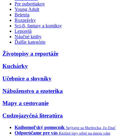
Pre pubertiakov
Young Adult
Beletria
Rozprávky
Sci-fi, fantasy a komiksy
Leporelá
Náučné knihy
Ďalšie kategórie
Životopisy a reportáže
Kuchárky
Učebnice a slovníky
Náboženstvo a ezoterika
Mapy a cestovanie
Cudzojazyčná literatúra
Knihomoľský pomocník
Spýtajte sa Sherlocka, čo čítať
Odporúčame pre vás
Knižné tipy ušité na mieru vám