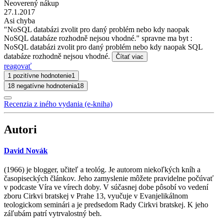
Neoverený nákup
27.1.2017
Asi chyba
"NoSQL databázi zvolit pro daný problém nebo kdy naopak
NoSQL databáze rozhodně nejsou vhodné." spravne ma byt :
NoSQL databázi zvolit pro daný problém nebo kdy naopak SQL
databáze rozhodně nejsou vhodné.
Čítať viac
reagovať
1 pozitívne hodnotenie
1
18 negatívne hodnotenia
18
Recenzia z iného vydania (e-kniha)
Autori
David Novák
(1966) je blogger, učiteľ a teológ. Je autorom niekoľkých kníh a
časopiseckých článkov. Jeho zamyslenie môžete pravidelne počúvať
v podcaste Víra ve vírech doby. V súčasnej dobe pôsobí vo vedení
zboru Cirkvi bratskej v Prahe 13, vyučuje v Evanjelikálnom
teologickom seminári a je predsedom Rady Cirkvi bratskej. K jeho
záľubám patrí vytrvalostný beh.