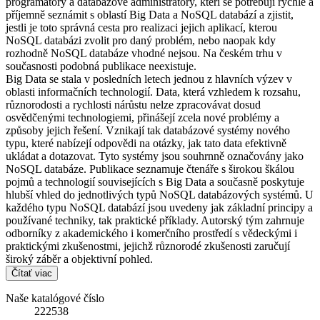
programátory a databázové administrátory, kteří se potřebují rychle a
příjemně seznámit s oblastí Big Data a NoSQL databází a zjistit,
jestli je toto správná cesta pro realizaci jejich aplikací, kterou
NoSQL databázi zvolit pro daný problém, nebo naopak kdy
rozhodně NoSQL databáze vhodné nejsou. Na českém trhu v
současnosti podobná publikace neexistuje.
Big Data se stala v posledních letech jednou z hlavních výzev v
oblasti informačních technologií. Data, která vzhledem k rozsahu,
různorodosti a rychlosti nárůstu nelze zpracovávat dosud
osvědčenými technologiemi, přinášejí zcela nové problémy a
způsoby jejich řešení. Vznikají tak databázové systémy nového
typu, které nabízejí odpovědi na otázky, jak tato data efektivně
ukládat a dotazovat. Tyto systémy jsou souhrnně označovány jako
NoSQL databáze. Publikace seznamuje čtenáře s širokou škálou
pojmů a technologií souvisejících s Big Data a současně poskytuje
hlubší vhled do jednotlivých typů NoSQL databázových systémů. U
každého typu NoSQL databází jsou uvedeny jak základní principy a
používané techniky, tak praktické příklady. Autorský tým zahrnuje
odborníky z akademického i komerčního prostředí s vědeckými i
praktickými zkušenostmi, jejichž různorodé zkušenosti zaručují
široký záběr a objektivní pohled.
Čítať viac
Naše katalógové číslo
222538