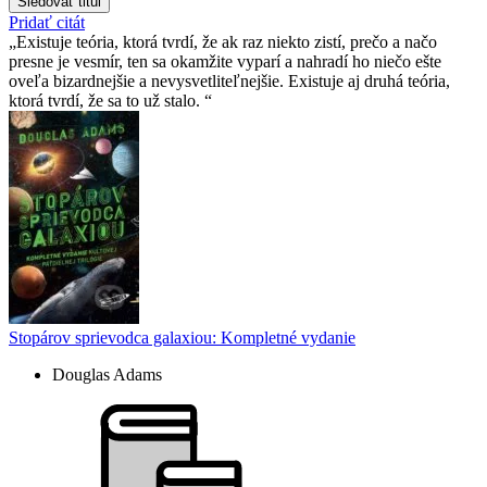
Sledovať titul
Pridať citát
Existuje teória, ktorá tvrdí, že ak raz niekto zistí, prečo a načo
presne je vesmír, ten sa okamžite vyparí a nahradí ho niečo ešte
oveľa bizardnejšie a nevysvetliteľnejšie. Existuje aj druhá teória,
ktorá tvrdí, že sa to už stalo.
Stopárov sprievodca galaxiou: Kompletné vydanie
Douglas Adams