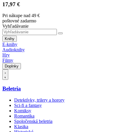
17,97 €
Pri nákupe nad 49 €
poštovné zadarmo
Vyhľadávanie
Knihy
E-knihy
Audioknihy
Hry
Filmy
Doplnky
Beletria
Detektívky, trilery a horory
Sci-fi a fantasy
Komiksy
Romantika
Spoločenská beletria
Klasika
Historické