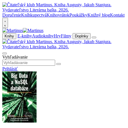
Doručenie
Kníhkupectvá
Knihovrátok
Poukážky
Knižný blog
Kontakt
E-knihy
Audioknihy
Hry
Filmy
Knihy
Doplnky
Vyhľadávanie
Prihlásiť