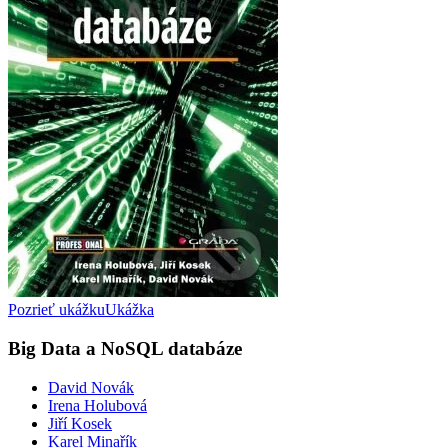
Pozrieť ukážku
Ukážka
Big Data a NoSQL databáze
David Novák
Irena Holubová
Jiří Kosek
Karel Minařík