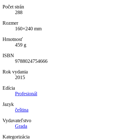
Počet strán
288
Rozmer
160×240 mm
Hmotnosť
459 g
ISBN
9788024754666
Rok vydania
2015
Edícia
Profesionál
Jazyk
čeština
Vydavateľstvo
Grada
Kategorizácia