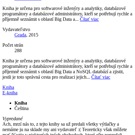
Kniha je určena pro softwarové inženýry a analytiky, databázové
programátory a databázové administrátory, kteří se potřebují rychle a
příjemně seznámit s oblastí Big Data a...
Čítať viac
Vydavateľstvo
Grada
, 2015
Počet strán
288
Kniha je určena pro softwarové inženýry a analytiky, databázové
programátory a databázové administrátory, kteří se potřebují rychle a
příjemně seznámit s oblastí Big Data a NoSQL databází a zjistit,
jestli je toto správná cesta pro realizaci jejich...
Čítať viac
Kniha
E-kniha
Kniha
Čeština
Vypredané
Ach, mrzí nás to, z tejto knihy sa už predali všetky výtlačky a
nemáme ju na sklade my ani vydavateľ :( Teoreticky však môžete
mať šťastie v niektorých iných obchodoch, ktoré ešte nepredali