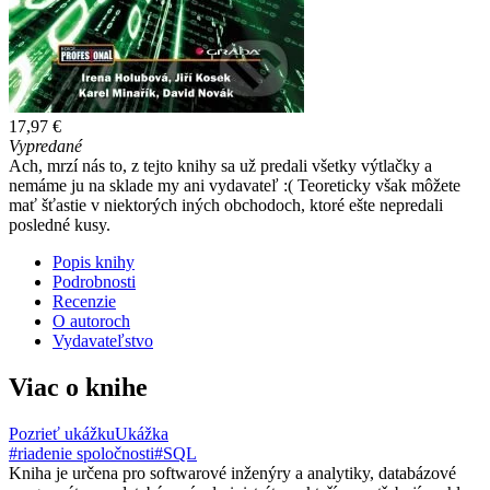
17,97 €
Vypredané
Ach, mrzí nás to, z tejto knihy sa už predali všetky výtlačky a
nemáme ju na sklade my ani vydavateľ :( Teoreticky však môžete
mať šťastie v niektorých iných obchodoch, ktoré ešte nepredali
posledné kusy.
Popis knihy
Podrobnosti
Recenzie
O autoroch
Vydavateľstvo
Viac o knihe
Pozrieť ukážku
Ukážka
#riadenie spoločnosti
#SQL
Kniha je určena pro softwarové inženýry a analytiky, databázové