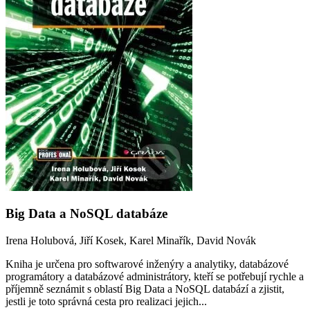
Big Data a NoSQL databáze
Irena Holubová, Jiří Kosek, Karel Minařík, David Novák
Kniha je určena pro softwarové inženýry a analytiky, databázové
programátory a databázové administrátory, kteří se potřebují rychle a
příjemně seznámit s oblastí Big Data a NoSQL databází a zjistit,
jestli je toto správná cesta pro realizaci jejich...