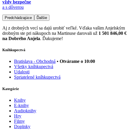
vždy bezpečne
a s dôverou
Predchádzajúce
Ďalšie
Aj z drobných vecí sa dajú urobiť veľké. Vďaka vašim Anjelským
drobným ste pri nákupoch na Martinuse darovali už
1 501 846,00 €
na Dobrého Anjela
. Ďakujeme!
Kníhkupectvá
Bratislava - Obchodná
• Otvárame o 10:00
Všetky kníhkupectvá
Udalosti
Spriatelené kníhkupectvá
Kategórie
Knihy
E-knihy
Audioknihy
Hry
Filmy
Doplnky