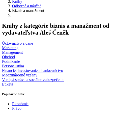
Knihy
Odborné a náučné
Biznis a manažment
Knihy z kategórie biznis a manažment od
vydavateľstva Aleš Čeněk
Účtovníctvo a dane
Marketing
Management
Obchod
Podnikanie
Personalistika
Financie, investovanie a bankovníctvo
Medzinárodné vzťahy
Verejná správa a sociálne zabezpečenie
Etiketa
Populárne filtre
Ekonómia
Právo