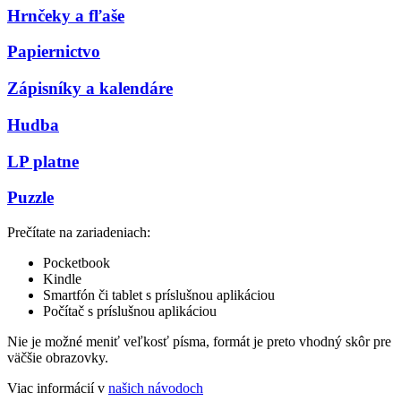
Hrnčeky a fľaše
Papiernictvo
Zápisníky a kalendáre
Hudba
LP platne
Puzzle
Prečítate na zariadeniach:
Pocketbook
Kindle
Smartfón či tablet s príslušnou aplikáciou
Počítač s príslušnou aplikáciou
Nie je možné meniť veľkosť písma, formát je preto vhodný skôr pre
väčšie obrazovky.
Viac informácií v
našich návodoch