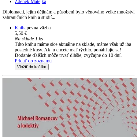
Zdeněk Matějka
Diplomacii, jejím dějinám a působení bylo věnováno velké množství
zahraničních knih a studií...
Kniha
pevná väzba
5,50 €
Na sklade 1 ks
Túto knihu máme síce aktuálne na sklade, máme však už iba
posledné kusy. Ak ju chcete mať rýchlo, ponáhľajte sa!
Dodanie ďalších môže trvať dlhšie, zvyčajne do 10 dní.
Pridať do zoznamu
Vložiť do košíka