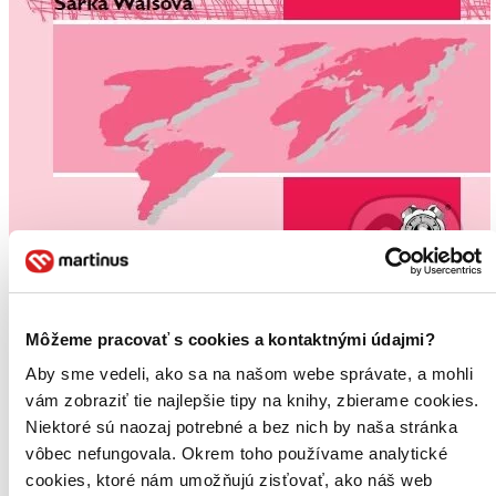
Řešení konfliktů v mezinárodních vztazích
Môžeme pracovať s cookies a kontaktnými údajmi?
CZ
Aby sme vedeli, ako sa na našom webe správate, a mohli
Šárka Waisová
vám zobraziť tie najlepšie tipy na knihy, zbierame cookies.
Niektoré sú naozaj potrebné a bez nich by naša stránka
Metody a techniky budování míru - ať už jsou označované jako
řešení konfliktů, transformace konfliktů či řízení konfliktů - se
vôbec nefungovala. Okrem toho používame analytické
stávají stále složitější, což je dáno zejména vývojem charakteru
cookies, ktoré nám umožňujú zisťovať, ako náš web
konfliktů a mezinárodního sytému v posledních desetiletích...