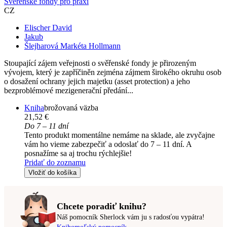
Svěřenské fondy pro praxi
CZ
Elischer David
Jakub
Šlejharová Markéta Hollmann
Stoupající zájem veřejnosti o svěřenské fondy je přirozeným
vývojem, který je zapříčiněn zejména zájmem širokého okruhu osob
o dosažení ochrany jejich majetku (asset protection) a jeho
bezproblémové mezigenerační předání...
Kniha
brožovaná väzba
21,52 €
Do 7 – 11 dní
Tento produkt momentálne nemáme na sklade, ale zvyčajne
vám ho vieme zabezpečiť a odoslať do 7 – 11 dní. A
posnažíme sa aj trochu rýchlejšie!
Pridať do zoznamu
Vložiť do košíka
Chcete poradiť knihu?
Náš pomocník Sherlock vám ju s radosťou vypátra!