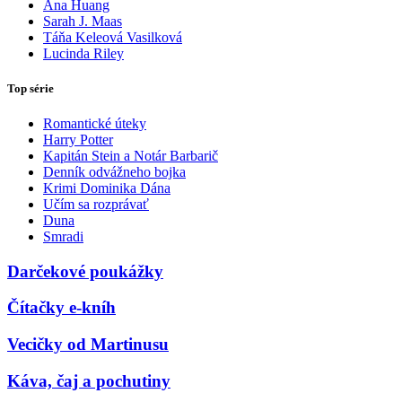
Ana Huang
Sarah J. Maas
Táňa Keleová Vasilková
Lucinda Riley
Top série
Romantické úteky
Harry Potter
Kapitán Stein a Notár Barbarič
Denník odvážneho bojka
Krimi Dominika Dána
Učím sa rozprávať
Duna
Smradi
Darčekové poukážky
Čítačky e-kníh
Vecičky od Martinusu
Káva, čaj a pochutiny