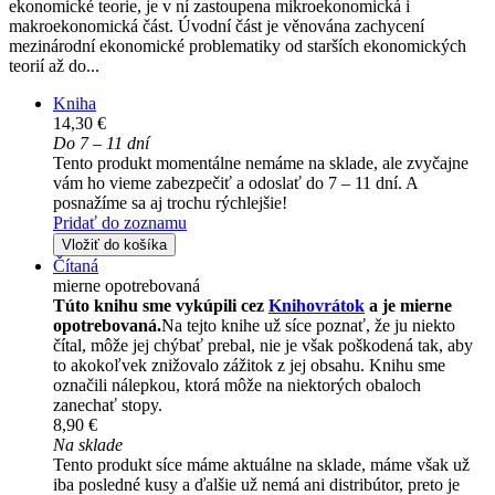
ekonomické teorie, je v ní zastoupena mikroekonomická i
makroekonomická část. Úvodní část je věnována zachycení
mezinárodní ekonomické problematiky od starších ekonomických
teorií až do...
Kniha
14,30 €
Do 7 – 11 dní
Tento produkt momentálne nemáme na sklade, ale zvyčajne
vám ho vieme zabezpečiť a odoslať do 7 – 11 dní. A
posnažíme sa aj trochu rýchlejšie!
Pridať do zoznamu
Vložiť do košíka
Čítaná
mierne opotrebovaná
Túto knihu sme vykúpili cez
Knihovrátok
a je mierne
opotrebovaná.
Na tejto knihe už síce poznať, že ju niekto
čítal, môže jej chýbať prebal, nie je však poškodená tak, aby
to akokoľvek znižovalo zážitok z jej obsahu. Knihu sme
označili nálepkou, ktorá môže na niektorých obaloch
zanechať stopy.
8,90 €
Na sklade
Tento produkt síce máme aktuálne na sklade, máme však už
iba posledné kusy a ďalšie už nemá ani distribútor, preto je