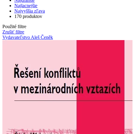
Najdrahšie
Najlacnejšie
Najvyššia zľava
170 produktov
Použité filtre
Zrušiť filtre
Vydavateľstvo Aleš Čeněk