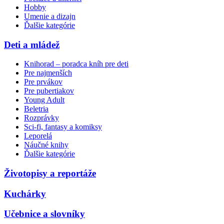
Hobby
Umenie a dizajn
Ďalšie kategórie
Deti a mládež
Knihorad – poradca kníh pre deti
Pre najmenších
Pre prvákov
Pre pubertiakov
Young Adult
Beletria
Rozprávky
Sci-fi, fantasy a komiksy
Leporelá
Náučné knihy
Ďalšie kategórie
Životopisy a reportáže
Kuchárky
Učebnice a slovníky