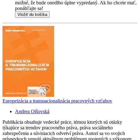
možné, že bude onedlho úplne vypredaný. Ak ho chcete mať,
ponáhľajte sa!
Vložiť do košíka
Europeizácia a transnacionalizácia pracovných vzťahov
Andrea Olšovská
Publikácia obsahuje vedecké práce, témou ktorých sú otázky
týkajúce sa trendov pracovného práva, práva sociálneho
zabezpečenia a súvisiacich odvetví práva. Autori sa vo svojich
príspevkoch venujú aktuálnym problémom spojených s výkonom