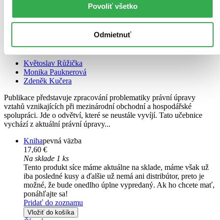
Povoliť všetko
Odmietnuť
Právo mezinárodního obchodu
CZ
Květoslav Růžička
Monika Pauknerová
Zdeněk Kučera
Publikace představuje zpracování problematiky právní úpravy
vztahů vznikajících při mezinárodní obchodní a hospodářské
spolupráci. Jde o odvětví, které se neustále vyvíjí. Tato učebnice
vychází z aktuální právní úpravy...
Kniha
pevná väzba
17,60 €
Na sklade 1 ks
Tento produkt síce máme aktuálne na sklade, máme však už
iba posledné kusy a ďalšie už nemá ani distribútor, preto je
možné, že bude onedlho úplne vypredaný. Ak ho chcete mať,
ponáhľajte sa!
Pridať do zoznamu
Vložiť do košíka