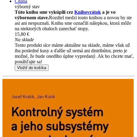
Čítaná
výborný stav
Túto knihu sme vykúpili cez
Knihovrátok
a je vo
výbornom stave.
Rozdiel medzi touto knihou a novou by ste
asi ani nespoznali. Knihu sme označili nálepkou, ktorá môže
na niektorých obaloch zanechať stopy.
15,80 €
Na sklade
Tento produkt síce máme aktuálne na sklade, máme však už
iba posledné kusy a ďalšie už nemá ani distribútor, preto je
možné, že bude onedlho úplne vypredaný. Ak ho chcete mať,
ponáhľajte sa!
Vložiť do košíka