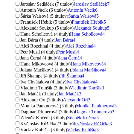
Jaroslav Sedláček (7 titulov)
Jaroslav Sedláček
7
Antonín Vacík (6 titulov)
Antonín Vacík
6
Šárka Waisová (5 titulov)
Šárka Waisová
5
František Hřebík (5 titulov)
František Hřebík
5
Alexandr Soukup (5 titulov)
Alexandr Soukup
5
Hana Scholleová (4 tituly)
Hana Scholleová
4
Jan Bárta (4 tituly)
Jan Bárta
4
Aleš Rozehnal (4 tituly)
Aleš Rozehnal
4
Petr Musil (4 tituly)
Petr Musil
4
Jana Černá (4 tituly)
Jana Černá
4
Hana Mikovcová (4 tituly)
Hana Mikovcová
4
Jolana Maršíková (4 tituly)
Jolana Maršíková
4
Jiří Škampa (4 tituly)
Jiří Škampa
4
Iva Chvátalová (4 tituly)
Iva Chvátalová
4
Vladimír Tomšík (3 tituly)
Vladimír Tomšík
3
Ján Matlák (3 tituly)
Ján Matlák
3
Alexandr Ort (3 tituly)
Alexandr Ort
3
Monika Pauknerová (3 tituly)
Monika Pauknerová
3
Dagmar Trinnerová (3 tituly)
Dagmar Trinnerová
3
Zdeněk Kučera (3 tituly)
Zdeněk Kučera
3
Květoslav Růžička (3 tituly)
Květoslav Růžička
3
Václav Kubišta (3 tituly)
Václav Kubišta
3