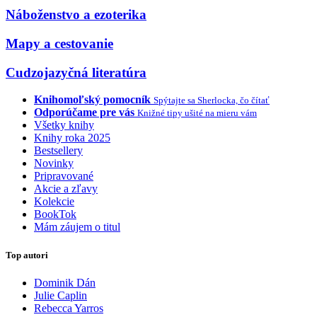
Náboženstvo a ezoterika
Mapy a cestovanie
Cudzojazyčná literatúra
Knihomoľský pomocník
Spýtajte sa Sherlocka, čo čítať
Odporúčame pre vás
Knižné tipy ušité na mieru vám
Všetky knihy
Knihy roka 2025
Bestsellery
Novinky
Pripravované
Akcie a zľavy
Kolekcie
BookTok
Mám záujem o titul
Top autori
Dominik Dán
Julie Caplin
Rebecca Yarros