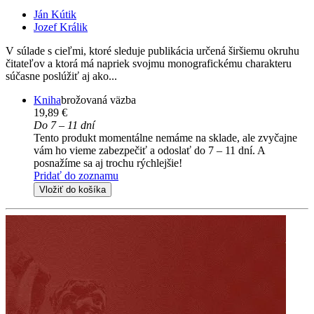
Ján Kútik
Jozef Králik
V súlade s cieľmi, ktoré sleduje publikácia určená širšiemu okruhu
čitateľov a ktorá má napriek svojmu monografickému charakteru
súčasne poslúžiť aj ako...
Kniha
brožovaná väzba
19,89 €
Do 7 – 11 dní
Tento produkt momentálne nemáme na sklade, ale zvyčajne
vám ho vieme zabezpečiť a odoslať do 7 – 11 dní. A
posnažíme sa aj trochu rýchlejšie!
Pridať do zoznamu
Vložiť do košíka