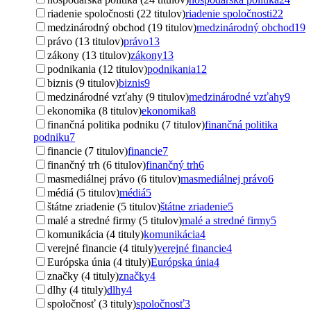
riadenie spoločnosti (22 titulov)
riadenie spoločnosti
22
medzinárodný obchod (19 titulov)
medzinárodný obchod
19
právo (13 titulov)
právo
13
zákony (13 titulov)
zákony
13
podnikania (12 titulov)
podnikania
12
biznis (9 titulov)
biznis
9
medzinárodné vzťahy (9 titulov)
medzinárodné vzťahy
9
ekonomika (8 titulov)
ekonomika
8
finančná politika podniku (7 titulov)
finančná politika
podniku
7
financie (7 titulov)
financie
7
finančný trh (6 titulov)
finančný trh
6
masmediálnej právo (6 titulov)
masmediálnej právo
6
médiá (5 titulov)
médiá
5
štátne zriadenie (5 titulov)
štátne zriadenie
5
malé a stredné firmy (5 titulov)
malé a stredné firmy
5
komunikácia (4 tituly)
komunikácia
4
verejné financie (4 tituly)
verejné financie
4
Európska únia (4 tituly)
Európska únia
4
značky (4 tituly)
značky
4
dlhy (4 tituly)
dlhy
4
spoločnosť (3 tituly)
spoločnosť
3