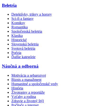
Beletria
Detektívky, trilery a horory
Sci-fi a fantasy
Komiksy
Romantika
Spoločenská beletria
Klasika
Historické
Slovenská beletria
Svetová beletria
Poézia
Ďalšie kategórie
Náučná a odborná
Motivácia a sebarozvoj
Biznis a manažment
Humanitné a spoločenské vedy
História
Životopisy a reportáže
Vzťahy a rodina
Zdravie a životný štýl
Počítače a internet