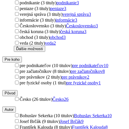
podnikanie (3 tituly)
podnikanie
3
peniaze (3 tituly)
peniaze
3
verejná správa (3 tituly)
verejná správa
3
informácie (3 tituly)
informácie
3
Československo (3 tituly)
Československo
3
česká koruna (3 tituly)
česká koruna
3
obchod (3 tituly)
obchod
3
veda (2 tituly)
veda
2
Ďalšie možnosti
Pre koho
pre podnikateľov (10 titulov)
pre podnikateľov
10
pre začiatočníkov (8 titulov)
pre začiatočníkov
8
pre právnikov (2 tituly)
pre právnikov
2
pre fyzické osoby (1 titul)
pre fyzické osoby
1
Pôvod
Česko (26 titulov)
Česko
26
Autor
Bohuslav Sekerka (10 titulov)
Bohuslav Sekerka
10
Josef Brčák (9 titulov)
Josef Brčák
9
František Kalouda (8 titulov)
František Kalouda
8