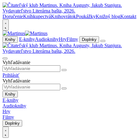
Doručenie
Kníhkupectvá
Knihovrátok
Poukážky
Knižný blog
Kontakt
E-knihy
Audioknihy
Hry
Filmy
Knihy
Doplnky
Vyhľadávanie
Prihlásiť
Vyhľadávanie
Knihy
E-knihy
Audioknihy
Hry
Filmy
Doplnky