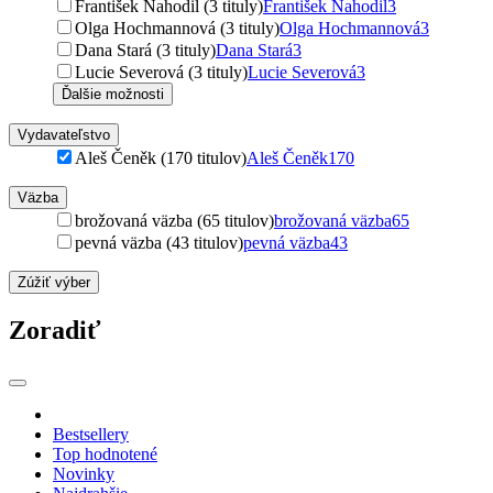
František Nahodil (3 tituly)
František Nahodil
3
Olga Hochmannová (3 tituly)
Olga Hochmannová
3
Dana Stará (3 tituly)
Dana Stará
3
Lucie Severová (3 tituly)
Lucie Severová
3
Ďalšie možnosti
Vydavateľstvo
Aleš Čeněk (170 titulov)
Aleš Čeněk
170
Väzba
brožovaná väzba (65 titulov)
brožovaná väzba
65
pevná väzba (43 titulov)
pevná väzba
43
Zúžiť výber
Zoradiť
Bestsellery
Top hodnotené
Novinky