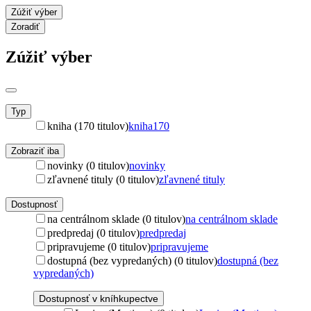
Zúžiť výber
Zoradiť
Zúžiť výber
Typ
kniha (170 titulov)
kniha
170
Zobraziť iba
novinky (0 titulov)
novinky
zľavnené tituly (0 titulov)
zľavnené tituly
Dostupnosť
na centrálnom sklade (0 titulov)
na centrálnom sklade
predpredaj (0 titulov)
predpredaj
pripravujeme (0 titulov)
pripravujeme
dostupná (bez vypredaných) (0 titulov)
dostupná (bez
vypredaných)
Dostupnosť v kníhkupectve