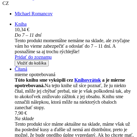
CZ
Michael Romancov
Kniha
10,34 €
Do 7 – 11 dní
Tento produkt momentálne nemáme na sklade, ale zvyčajne
vám ho vieme zabezpečiť a odoslať do 7 – 11 dní. A
posnažíme sa aj trochu rýchlejšie!
Pridať do zoznamu
Vložiť do košíka
Čítaná
mierne opotrebovaná
Túto knihu sme vykúpili cez
Knihovrátok
a je mierne
opotrebovaná.
Na tejto knihe už síce poznať, že ju niekto
čítal, môže jej chýbať prebal, nie je však poškodená tak, aby
to akokoľvek znižovalo zážitok z jej obsahu. Knihu sme
označili nálepkou, ktorá môže na niektorých obaloch
zanechať stopy.
7,90 €
Na sklade
Tento produkt síce máme aktuálne na sklade, máme však už
iba posledné kusy a ďalšie už nemá ani distribútor, preto je
možné, že bude onedlho úplne vypredaný. Ak ho chcete mať,