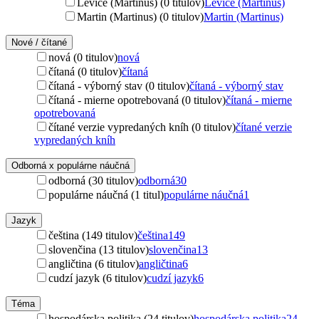
Levice (Martinus) (0 titulov)
Levice (Martinus)
Martin (Martinus) (0 titulov)
Martin (Martinus)
Nové / čítané
nová (0 titulov)
nová
čítaná (0 titulov)
čítaná
čítaná - výborný stav (0 titulov)
čítaná - výborný stav
čítaná - mierne opotrebovaná (0 titulov)
čítaná - mierne
opotrebovaná
čítané verzie vypredaných kníh (0 titulov)
čítané verzie
vypredaných kníh
Odborná x populárne náučná
odborná (30 titulov)
odborná
30
populárne náučná (1 titul)
populárne náučná
1
Jazyk
čeština (149 titulov)
čeština
149
slovenčina (13 titulov)
slovenčina
13
angličtina (6 titulov)
angličtina
6
cudzí jazyk (6 titulov)
cudzí jazyk
6
Téma
hospodárska politika (24 titulov)
hospodárska politika
24