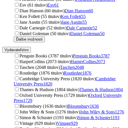
Esv (61 titulov)
Esv
61
Dian Hanson (60 titulov)
Dian Hanson
60
Ken Follett (55 titulov)
Ken Follett
55
Jane Austin (55 titulov)
Jane Austin
55
Dale Carnegie (52 titulov)
Dale Carnegie
52
Daniel Goleman (50 titulov)
Daniel Goleman
50
Ďalšie možnosti
Vydavateľstvo
Penguin Books (3787 titulov)
Penguin Books
3787
HarperCollins (2073 titulov)
HarperCollins
2073
Taschen (2048 titulov)
Taschen
2048
Routledge (1876 titulov)
Routledge
1876
Cambridge University Press (1820 titulov)
Cambridge
University Press
1820
Thames & Hudson (1804 titulov)
Thames & Hudson
1804
Oxford University Press (1729 titulov)
Oxford University
Press
1729
Bloomsbury (1636 titulov)
Bloomsbury
1636
John Wiley & Sons (1276 titulov)
John Wiley & Sons
1276
Simon & Schuster (1193 titulov)
Simon & Schuster
1193
Vintage (929 titulov)
Vintage
929