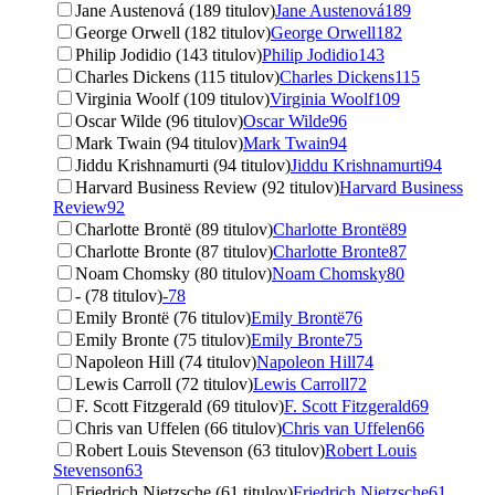
Jane Austenová (189 titulov)
Jane Austenová
189
George Orwell (182 titulov)
George Orwell
182
Philip Jodidio (143 titulov)
Philip Jodidio
143
Charles Dickens (115 titulov)
Charles Dickens
115
Virginia Woolf (109 titulov)
Virginia Woolf
109
Oscar Wilde (96 titulov)
Oscar Wilde
96
Mark Twain (94 titulov)
Mark Twain
94
Jiddu Krishnamurti (94 titulov)
Jiddu Krishnamurti
94
Harvard Business Review (92 titulov)
Harvard Business
Review
92
Charlotte Brontë (89 titulov)
Charlotte Brontë
89
Charlotte Bronte (87 titulov)
Charlotte Bronte
87
Noam Chomsky (80 titulov)
Noam Chomsky
80
- (78 titulov)
-
78
Emily Brontë (76 titulov)
Emily Brontë
76
Emily Bronte (75 titulov)
Emily Bronte
75
Napoleon Hill (74 titulov)
Napoleon Hill
74
Lewis Carroll (72 titulov)
Lewis Carroll
72
F. Scott Fitzgerald (69 titulov)
F. Scott Fitzgerald
69
Chris van Uffelen (66 titulov)
Chris van Uffelen
66
Robert Louis Stevenson (63 titulov)
Robert Louis
Stevenson
63
Friedrich Nietzsche (61 titulov)
Friedrich Nietzsche
61