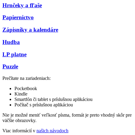
Hrnčeky a fľaše
Papiernictvo
Zápisníky a kalendáre
Hudba
LP platne
Puzzle
Prečítate na zariadeniach:
Pocketbook
Kindle
Smartfón či tablet s príslušnou aplikáciou
Počítač s príslušnou aplikáciou
Nie je možné meniť veľkosť písma, formát je preto vhodný skôr pre
väčšie obrazovky.
Viac informácií v
našich návodoch