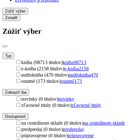
Zúžiť výber
Zoradiť
Zúžiť výber
Typ
kniha (98713 titulov)
kniha
98713
e-kniha (2158 titulov)
e-kniha
2158
audiokniha (470 titulov)
audiokniha
470
ostatné (173 titulov)
ostatné
173
Zobraziť iba
novinky (0 titulov)
novinky
zľavnené tituly (0 titulov)
zľavnené tituly
Dostupnosť
na centrálnom sklade (0 titulov)
na centrálnom sklade
predpredaj (0 titulov)
predpredaj
pripravujeme (0 titulov)
pripravujeme