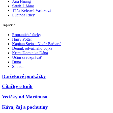
Ana Huang
Sarah J. Maas
Táňa Keleová Vasilková
Lucinda Riley
Top série
Romantické úteky
Harry Potter
Kapitán Stein a Notár Barbarič
Denník odvážneho bojka
Krimi Dominika Dána
Učím sa rozprávať
Duna
Smradi
Darčekové poukážky
Čítačky e-kníh
Vecičky od Martinusu
Káva, čaj a pochutiny