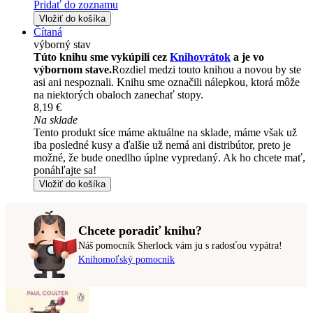
Pridať do zoznamu
Vložiť do košíka
Čítaná
výborný stav
Túto knihu sme vykúpili cez
Knihovrátok
a je vo
výbornom stave.
Rozdiel medzi touto knihou a novou by ste
asi ani nespoznali. Knihu sme označili nálepkou, ktorá môže
na niektorých obaloch zanechať stopy.
8,19 €
Na sklade
Tento produkt síce máme aktuálne na sklade, máme však už
iba posledné kusy a ďalšie už nemá ani distribútor, preto je
možné, že bude onedlho úplne vypredaný. Ak ho chcete mať,
ponáhľajte sa!
Vložiť do košíka
Chcete poradiť knihu?
Náš pomocník Sherlock vám ju s radosťou vypátra!
Knihomoľský pomocník