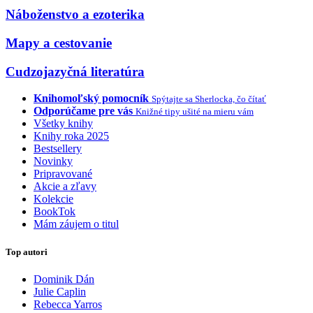
Náboženstvo a ezoterika
Mapy a cestovanie
Cudzojazyčná literatúra
Knihomoľský pomocník
Spýtajte sa Sherlocka, čo čítať
Odporúčame pre vás
Knižné tipy ušité na mieru vám
Všetky knihy
Knihy roka 2025
Bestsellery
Novinky
Pripravované
Akcie a zľavy
Kolekcie
BookTok
Mám záujem o titul
Top autori
Dominik Dán
Julie Caplin
Rebecca Yarros