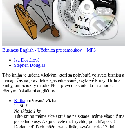
Business English - Učebnica pre samoukov + MP3
Iva Dostálová
Stephen Douglas
Táto kniha je určená všetkým, ktorí sa pohybujú vo svete biznisu a
nemajú čas na pravidelné špecializované jazykové kurzy. Hrdina
knihy, ambiciózny mladík Neil, prevedie študenta – samouka
rôznymi úskaliami angličtiny...
Kniha
brožovaná väzba
12,50 €
Na sklade 1 ks
Túto knihu máme síce aktuálne na sklade, máme však už iba
posledné kusy. Ak ju chcete mať rýchlo, ponáhľajte sa!
Dodanie ďalších môže trvať dlhšie, zvyčajne do 17 dní.