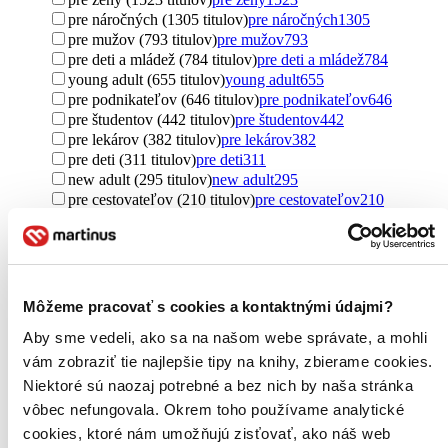
pre náročných (1305 titulov)
pre náročných
1305
pre mužov (793 titulov)
pre mužov
793
pre deti a mládež (784 titulov)
pre deti a mládež
784
young adult (655 titulov)
young adult
655
pre podnikateľov (646 titulov)
pre podnikateľov
646
pre študentov (442 titulov)
pre študentov
442
pre lekárov (382 titulov)
pre lekárov
382
pre deti (311 titulov)
pre deti
311
new adult (295 titulov)
new adult
295
pre cestovateľov (210 titulov)
pre cestovateľov
210
pre dievčatá (205 titulov)
pre dievčatá
205
pre chlapcov (134 titulov)
pre chlapcov
134
pre rodičov (105 titulov)
pre rodičov
105
pre športovcov (90 titulov)
pre športovcov
90
pre začiatočníkov (79 titulov)
pre začiatočníkov
79
Môžeme pracovať s cookies a kontaktnými údajmi?
pre cudzincov (59 titulov)
pre cudzincov
59
Aby sme vedeli, ako sa na našom webe správate, a mohli
pre učiteľov (56 titulov)
pre učiteľov
56
pre žiakov (56 titulov)
pre žiakov
56
vám zobraziť tie najlepšie tipy na knihy, zbierame cookies.
pre kresťanov (52 titulov)
pre kresťanov
52
Niektoré sú naozaj potrebné a bez nich by naša stránka
pre trénerov (22 titulov)
pre trénerov
22
vôbec nefungovala. Okrem toho používame analytické
pre právnikov (18 titulov)
pre právnikov
18
cookies, ktoré nám umožňujú zisťovať, ako náš web
samoukovia (14 titulov)
samoukovia
14