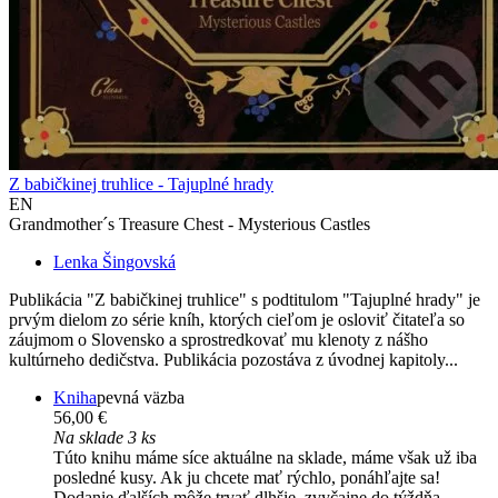
Z babičkinej truhlice - Tajuplné hrady
EN
Grandmother´s Treasure Chest - Mysterious Castles
Lenka Šingovská
Publikácia "Z babičkinej truhlice" s podtitulom "Tajuplné hrady" je
prvým dielom zo série kníh, ktorých cieľom je osloviť čitateľa so
záujmom o Slovensko a sprostredkovať mu klenoty z nášho
kultúrneho dedičstva. Publikácia pozostáva z úvodnej kapitoly...
Kniha
pevná väzba
56,00 €
Na sklade 3 ks
Túto knihu máme síce aktuálne na sklade, máme však už iba
posledné kusy. Ak ju chcete mať rýchlo, ponáhľajte sa!
Dodanie ďalších môže trvať dlhšie, zvyčajne do týždňa.