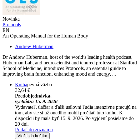
Novinka
Protocols
EN
An Operating Manual for the Human Body
Andrew Huberman
Dr Andrew Huberman, host of the world’s leading health podcast,
Huberman Lab, and neuroscientist and tenured professor at Stanford
School of Medicine, introduces Protocols, an essential guide to
improving brain function, enhancing mood and energy, ...
Kniha
pevná väzba
32,64 €
Predobjednávka,
vychádza 15. 9. 2026
Vydavateľ, tlačiar a ďalší usilovní ľudia intenzívne pracujú na
tom, aby ste si už onedlho mohli prečítať túto knihu. K
dispozícii by mala byť 15. 9. 2026. Po vyjdení posielame do
20 dní.
Pridať do zoznamu
Vložiť do košíka