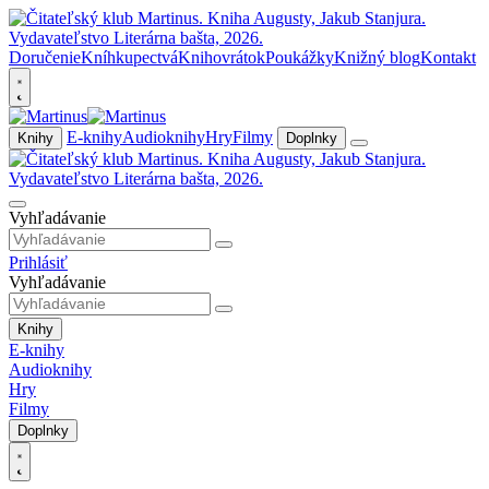
Doručenie
Kníhkupectvá
Knihovrátok
Poukážky
Knižný blog
Kontakt
E-knihy
Audioknihy
Hry
Filmy
Knihy
Doplnky
Vyhľadávanie
Prihlásiť
Vyhľadávanie
Knihy
E-knihy
Audioknihy
Hry
Filmy
Doplnky