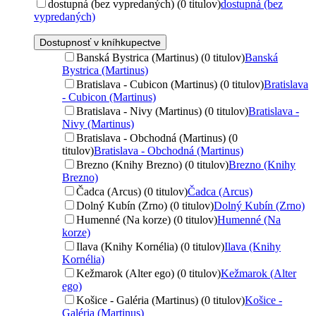
dostupná (bez vypredaných) (0 titulov)
dostupná (bez
vypredaných)
Dostupnosť v kníhkupectve
Banská Bystrica (Martinus) (0 titulov)
Banská
Bystrica (Martinus)
Bratislava - Cubicon (Martinus) (0 titulov)
Bratislava
- Cubicon (Martinus)
Bratislava - Nivy (Martinus) (0 titulov)
Bratislava -
Nivy (Martinus)
Bratislava - Obchodná (Martinus) (0
titulov)
Bratislava - Obchodná (Martinus)
Brezno (Knihy Brezno) (0 titulov)
Brezno (Knihy
Brezno)
Čadca (Arcus) (0 titulov)
Čadca (Arcus)
Dolný Kubín (Zrno) (0 titulov)
Dolný Kubín (Zrno)
Humenné (Na korze) (0 titulov)
Humenné (Na
korze)
Ilava (Knihy Kornélia) (0 titulov)
Ilava (Knihy
Kornélia)
Kežmarok (Alter ego) (0 titulov)
Kežmarok (Alter
ego)
Košice - Galéria (Martinus) (0 titulov)
Košice -
Galéria (Martinus)