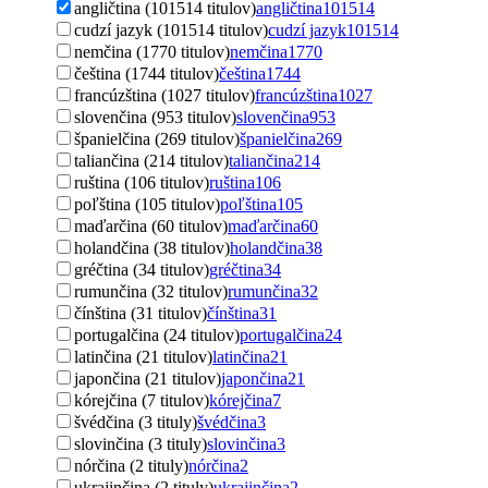
angličtina (101514 titulov)
angličtina
101514
cudzí jazyk (101514 titulov)
cudzí jazyk
101514
nemčina (1770 titulov)
nemčina
1770
čeština (1744 titulov)
čeština
1744
francúzština (1027 titulov)
francúzština
1027
slovenčina (953 titulov)
slovenčina
953
španielčina (269 titulov)
španielčina
269
taliančina (214 titulov)
taliančina
214
ruština (106 titulov)
ruština
106
poľština (105 titulov)
poľština
105
maďarčina (60 titulov)
maďarčina
60
holandčina (38 titulov)
holandčina
38
gréčtina (34 titulov)
gréčtina
34
rumunčina (32 titulov)
rumunčina
32
čínština (31 titulov)
čínština
31
portugalčina (24 titulov)
portugalčina
24
latinčina (21 titulov)
latinčina
21
japončina (21 titulov)
japončina
21
kórejčina (7 titulov)
kórejčina
7
švédčina (3 tituly)
švédčina
3
slovinčina (3 tituly)
slovinčina
3
nórčina (2 tituly)
nórčina
2
ukrajinčina (2 tituly)
ukrajinčina
2