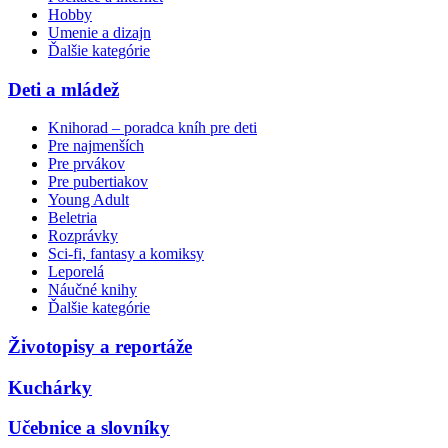
Hobby
Umenie a dizajn
Ďalšie kategórie
Deti a mládež
Knihorad – poradca kníh pre deti
Pre najmenších
Pre prvákov
Pre pubertiakov
Young Adult
Beletria
Rozprávky
Sci-fi, fantasy a komiksy
Leporelá
Náučné knihy
Ďalšie kategórie
Životopisy a reportáže
Kuchárky
Učebnice a slovníky