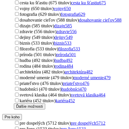
cesta ku šťastiu (675 titulov)
cesta ku šťastiu
675
vojny (650 titulov)
vojny
650
fotografia (629 titulov)
fotografia
629
dosahovanie cieľov (588 titulov)
dosahovanie cieľov
588
dizajn (585 titulov)
dizajn
585
zdravie (556 titulov)
zdravie
556
dejiny (549 titulov)
dejiny
549
biznis (533 titulov)
biznis
533
filozofia (533 titulov)
filozofia
533
príroda (501 titulov)
príroda
501
hudba (492 titulov)
hudba
492
rodina (484 titulov)
rodina
484
architektúra (482 titulov)
architektúra
482
moderné umenie (479 titulov)
moderné umenie
479
priateľstvo (476 titulov)
priateľstvo
476
hudobníci (470 titulov)
hudobníci
470
svetová klasika (464 titulov)
svetová klasika
464
kariéra (452 titulov)
kariéra
452
Ďalšie možnosti
Pre koho
pre dospelých (5712 titulov)
pre dospelých
5712
pre ženy (1523 titulov)
pre ženy
1523