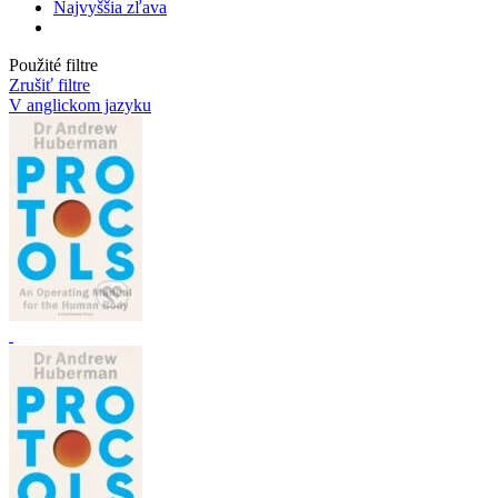
Najvyššia zľava
Použité filtre
Zrušiť filtre
V anglickom jazyku