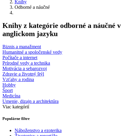
Knihy
Odborné a náučné
Knihy z kategórie odborné a náučné v
anglickom jazyku
Biznis a manažment
Humanitné a spoločenské vedy
Počítače a internet
Prírodné vedy a technika
Motivácia a sebarozvoj
Zdravie a životný štýl
Vzťahy a rodina
Hobby
Šport
Medicína
Umenie, dizajn a architektúra
Viac kategórií
Populárne filtre
Náboženstvo a ezoterika
Životopisy a reportáže