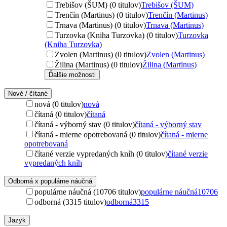
Trebišov (ŠUM) (0 titulov)
Trebišov (ŠUM)
Trenčín (Martinus) (0 titulov)
Trenčín (Martinus)
Trnava (Martinus) (0 titulov)
Trnava (Martinus)
Turzovka (Kniha Turzovka) (0 titulov)
Turzovka
(Kniha Turzovka)
Zvolen (Martinus) (0 titulov)
Zvolen (Martinus)
Žilina (Martinus) (0 titulov)
Žilina (Martinus)
Ďalšie možnosti
Nové / čítané
nová (0 titulov)
nová
čítaná (0 titulov)
čítaná
čítaná - výborný stav (0 titulov)
čítaná - výborný stav
čítaná - mierne opotrebovaná (0 titulov)
čítaná - mierne
opotrebovaná
čítané verzie vypredaných kníh (0 titulov)
čítané verzie
vypredaných kníh
Odborná x populárne náučná
populárne náučná (10706 titulov)
populárne náučná
10706
odborná (3315 titulov)
odborná
3315
Jazyk