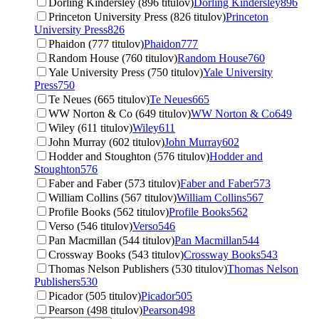
Dorling Kindersley (896 titulov)
Dorling Kindersley
896
Princeton University Press (826 titulov)
Princeton
University Press
826
Phaidon (777 titulov)
Phaidon
777
Random House (760 titulov)
Random House
760
Yale University Press (750 titulov)
Yale University
Press
750
Te Neues (665 titulov)
Te Neues
665
WW Norton & Co (649 titulov)
WW Norton & Co
649
Wiley (611 titulov)
Wiley
611
John Murray (602 titulov)
John Murray
602
Hodder and Stoughton (576 titulov)
Hodder and
Stoughton
576
Faber and Faber (573 titulov)
Faber and Faber
573
William Collins (567 titulov)
William Collins
567
Profile Books (562 titulov)
Profile Books
562
Verso (546 titulov)
Verso
546
Pan Macmillan (544 titulov)
Pan Macmillan
544
Crossway Books (543 titulov)
Crossway Books
543
Thomas Nelson Publishers (530 titulov)
Thomas Nelson
Publishers
530
Picador (505 titulov)
Picador
505
Pearson (498 titulov)
Pearson
498