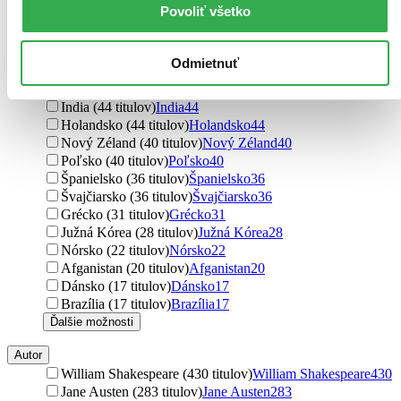
Povoliť všetko
Čína (70 titulov)
Čína
70
Izrael (67 titulov)
Izrael
67
Rakúsko (61 titulov)
Rakúsko
61
Odmietnuť
Rusko (46 titulov)
Rusko
46
Švédsko (44 titulov)
Švédsko
44
India (44 titulov)
India
44
Holandsko (44 titulov)
Holandsko
44
Nový Zéland (40 titulov)
Nový Zéland
40
Poľsko (40 titulov)
Poľsko
40
Španielsko (36 titulov)
Španielsko
36
Švajčiarsko (36 titulov)
Švajčiarsko
36
Grécko (31 titulov)
Grécko
31
Južná Kórea (28 titulov)
Južná Kórea
28
Nórsko (22 titulov)
Nórsko
22
Afganistan (20 titulov)
Afganistan
20
Dánsko (17 titulov)
Dánsko
17
Brazília (17 titulov)
Brazília
17
Ďalšie možnosti
Autor
William Shakespeare (430 titulov)
William Shakespeare
430
Jane Austen (283 titulov)
Jane Austen
283