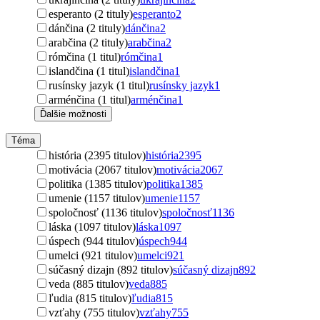
esperanto (2 tituly)
esperanto
2
dánčina (2 tituly)
dánčina
2
arabčina (2 tituly)
arabčina
2
rómčina (1 titul)
rómčina
1
islandčina (1 titul)
islandčina
1
rusínsky jazyk (1 titul)
rusínsky jazyk
1
arménčina (1 titul)
arménčina
1
Ďalšie možnosti
Téma
história (2395 titulov)
história
2395
motivácia (2067 titulov)
motivácia
2067
politika (1385 titulov)
politika
1385
umenie (1157 titulov)
umenie
1157
spoločnosť (1136 titulov)
spoločnosť
1136
láska (1097 titulov)
láska
1097
úspech (944 titulov)
úspech
944
umelci (921 titulov)
umelci
921
súčasný dizajn (892 titulov)
súčasný dizajn
892
veda (885 titulov)
veda
885
ľudia (815 titulov)
ľudia
815
vzťahy (755 titulov)
vzťahy
755