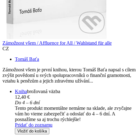
Zámožnost všem / Affluence for All / Wahlstand für alle
CZ
Tomáš Baťa
Zámožnost všem je první knihou, kterou Tomáš Baťa napsal s cílem
zvýšit povědomí u svých spolupracovníků o finanční gramotnosti,
vztahu k penězům a jejich zdravému užívání...
Kniha
brožovaná väzba
12,40 €
Do 4 – 6 dní
Tento produkt momentálne nemáme na sklade, ale zvyčajne
vám ho vieme zabezpečiť a odoslať do 4 – 6 dní. A
posnažíme sa aj trochu rýchlejšie!
Pridať do zoznamu
Vložiť do košíka