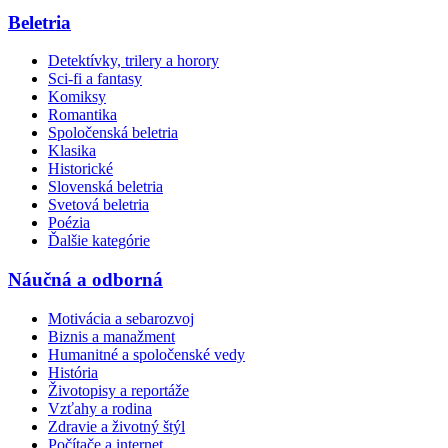
Beletria
Detektívky, trilery a horory
Sci-fi a fantasy
Komiksy
Romantika
Spoločenská beletria
Klasika
Historické
Slovenská beletria
Svetová beletria
Poézia
Ďalšie kategórie
Náučná a odborná
Motivácia a sebarozvoj
Biznis a manažment
Humanitné a spoločenské vedy
História
Životopisy a reportáže
Vzťahy a rodina
Zdravie a životný štýl
Počítače a internet