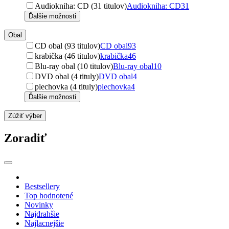
Audiokniha: CD (31 titulov)
Audiokniha: CD
31
Ďalšie možnosti
Obal
CD obal (93 titulov)
CD obal
93
krabička (46 titulov)
krabička
46
Blu-ray obal (10 titulov)
Blu-ray obal
10
DVD obal (4 tituly)
DVD obal
4
plechovka (4 tituly)
plechovka
4
Ďalšie možnosti
Zúžiť výber
Zoradiť
Bestsellery
Top hodnotené
Novinky
Najdrahšie
Najlacnejšie