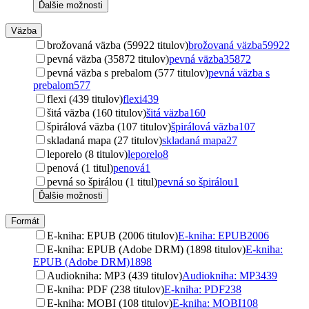
Ďalšie možnosti
Väzba
brožovaná väzba (59922 titulov)
brožovaná väzba
59922
pevná väzba (35872 titulov)
pevná väzba
35872
pevná väzba s prebalom (577 titulov)
pevná väzba s
prebalom
577
flexi (439 titulov)
flexi
439
šitá väzba (160 titulov)
šitá väzba
160
špirálová väzba (107 titulov)
špirálová väzba
107
skladaná mapa (27 titulov)
skladaná mapa
27
leporelo (8 titulov)
leporelo
8
penová (1 titul)
penová
1
pevná so špirálou (1 titul)
pevná so špirálou
1
Ďalšie možnosti
Formát
E-kniha: EPUB (2006 titulov)
E-kniha: EPUB
2006
E-kniha: EPUB (Adobe DRM) (1898 titulov)
E-kniha:
EPUB (Adobe DRM)
1898
Audiokniha: MP3 (439 titulov)
Audiokniha: MP3
439
E-kniha: PDF (238 titulov)
E-kniha: PDF
238
E-kniha: MOBI (108 titulov)
E-kniha: MOBI
108