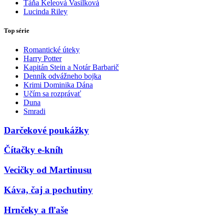
Táňa Keleová Vasilková
Lucinda Riley
Top série
Romantické úteky
Harry Potter
Kapitán Stein a Notár Barbarič
Denník odvážneho bojka
Krimi Dominika Dána
Učím sa rozprávať
Duna
Smradi
Darčekové poukážky
Čítačky e-kníh
Vecičky od Martinusu
Káva, čaj a pochutiny
Hrnčeky a fľaše