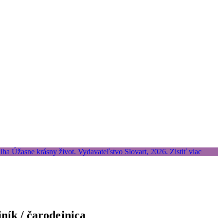
ník / čarodejnica