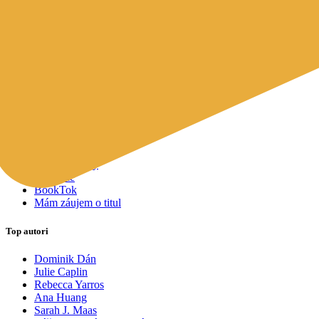
Mapy a cestovanie
Cudzojazyčná literatúra
Knihomoľský pomocník
Spýtajte sa Sherlocka, čo čítať
Odporúčame pre vás
Knižné tipy ušité na mieru vám
Všetky knihy
Knihy roka 2025
Bestsellery
Novinky
Pripravované
Akcie a zľavy
Kolekcie
BookTok
Mám záujem o titul
Top autori
Dominik Dán
Julie Caplin
Rebecca Yarros
Ana Huang
Sarah J. Maas