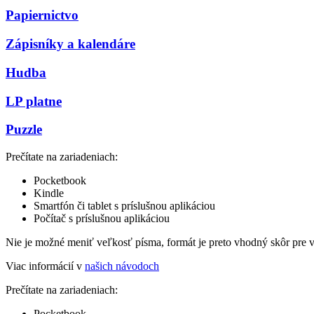
Papiernictvo
Zápisníky a kalendáre
Hudba
LP platne
Puzzle
Prečítate na zariadeniach:
Pocketbook
Kindle
Smartfón či tablet s príslušnou aplikáciou
Počítač s príslušnou aplikáciou
Nie je možné meniť veľkosť písma, formát je preto vhodný skôr pre 
Viac informácií v
našich návodoch
Prečítate na zariadeniach:
Pocketbook