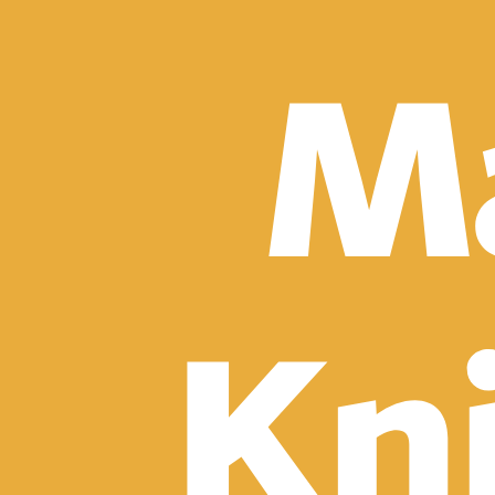
Detektívky, trilery a horory
Sci-fi a fantasy
Komiksy
Romantika
Spoločenská beletria
Klasika
Historické
Slovenská beletria
Svetová beletria
Poézia
Ďalšie kategórie
Náučná a odborná
Motivácia a sebarozvoj
Biznis a manažment
Humanitné a spoločenské vedy
História
Životopisy a reportáže
Vzťahy a rodina
Zdravie a životný štýl
Počítače a internet
Hobby
Umenie a dizajn