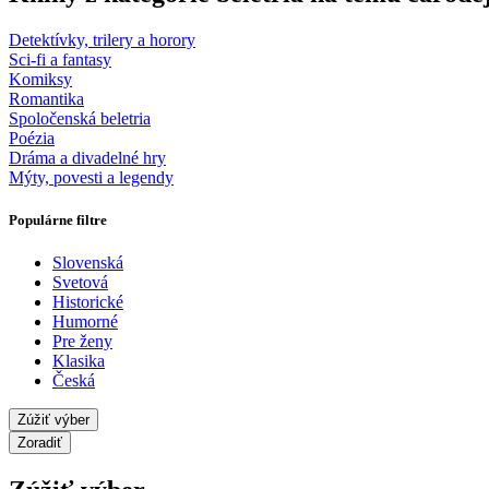
Detektívky, trilery a horory
Sci-fi a fantasy
Komiksy
Romantika
Spoločenská beletria
Poézia
Dráma a divadelné hry
Mýty, povesti a legendy
Populárne filtre
Slovenská
Svetová
Historické
Humorné
Pre ženy
Klasika
Česká
Zúžiť výber
Zoradiť