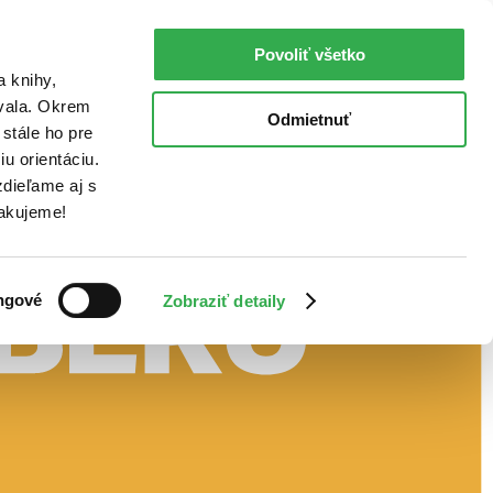
Povoliť všetko
a knihy,
ovala. Okrem
Odmietnuť
stále ho pre
u orientáciu.
dieľame aj s
Ďakujeme!
ngové
Zobraziť detaily