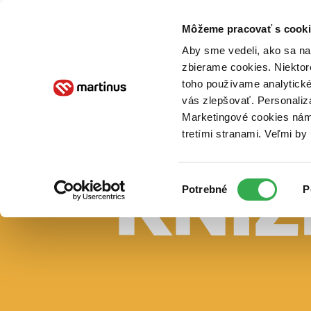
Doručenie
Kníhkupectvá
Knihovrátok
Poukážky
Knižný blog
Kontakt
Môžeme pracovať s cooki
Aby sme vedeli, ako sa na 
zbierame cookies. Niektor
E-knihy
Audioknihy
Hry
Filmy
Knihy
Doplnky
toho používame analytické
vás zlepšovať. Personaliz
Vyhľadávanie
Marketingové cookies nám 
tretími stranami. Veľmi b
Prihlásiť
Vyhľadávanie
Výber
Knihy
Potrebné
P
súhlasu
E-knihy
Audioknihy
Hry
Filmy
Doplnky
Beletria