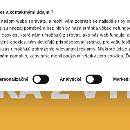
es a kontaktnými údajmi?
našom webe správate, a mohli vám zobraziť tie najlepšie tipy n
é sú naozaj potrebné a bez nich by naša stránka vôbec nefung
 cookies, ktoré nám umožňujú zisťovať, ako náš web funguje, a 
ačné cookies nám dovoľujú prispôsobovať stránku pre vašu lepši
zas umožňujú zobrazenie relevantnej reklamy. Niektoré údaje z
y nám pomohlo, keby sme mohli používať všetky tieto cookies. 
ersonalizačné
Analytické
Marketi