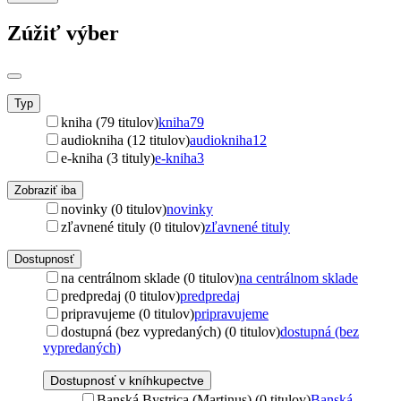
Zúžiť výber
Typ
kniha (79 titulov)
kniha
79
audiokniha (12 titulov)
audiokniha
12
e-kniha (3 tituly)
e-kniha
3
Zobraziť iba
novinky (0 titulov)
novinky
zľavnené tituly (0 titulov)
zľavnené tituly
Dostupnosť
na centrálnom sklade (0 titulov)
na centrálnom sklade
predpredaj (0 titulov)
predpredaj
pripravujeme (0 titulov)
pripravujeme
dostupná (bez vypredaných) (0 titulov)
dostupná (bez
vypredaných)
Dostupnosť v kníhkupectve
Banská Bystrica (Martinus) (0 titulov)
Banská