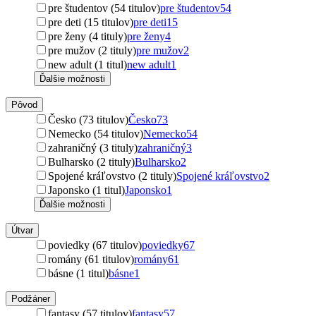
pre študentov (54 titulov)
pre študentov
54
pre deti (15 titulov)
pre deti
15
pre ženy (4 tituly)
pre ženy
4
pre mužov (2 tituly)
pre mužov
2
new adult (1 titul)
new adult
1
Ďalšie možnosti
Pôvod
Česko (73 titulov)
Česko
73
Nemecko (54 titulov)
Nemecko
54
zahraničný (3 tituly)
zahraničný
3
Bulharsko (2 tituly)
Bulharsko
2
Spojené kráľovstvo (2 tituly)
Spojené kráľovstvo
2
Japonsko (1 titul)
Japonsko
1
Ďalšie možnosti
Útvar
poviedky (67 titulov)
poviedky
67
romány (61 titulov)
romány
61
básne (1 titul)
básne
1
Podžáner
fantasy (57 titulov)
fantasy
57