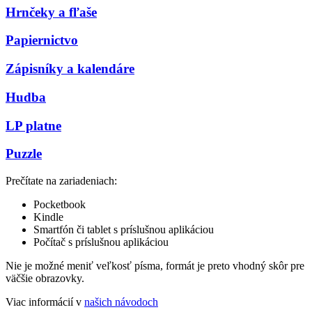
Hrnčeky a fľaše
Papiernictvo
Zápisníky a kalendáre
Hudba
LP platne
Puzzle
Prečítate na zariadeniach:
Pocketbook
Kindle
Smartfón či tablet s príslušnou aplikáciou
Počítač s príslušnou aplikáciou
Nie je možné meniť veľkosť písma, formát je preto vhodný skôr pre
väčšie obrazovky.
Viac informácií v
našich návodoch