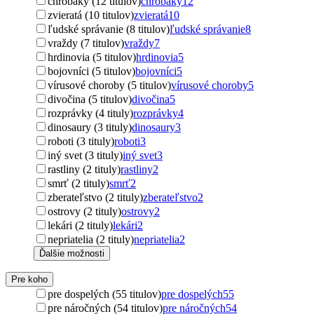
chrobáky (12 titulov)
chrobáky
12
zvieratá (10 titulov)
zvieratá
10
ľudské správanie (8 titulov)
ľudské správanie
8
vraždy (7 titulov)
vraždy
7
hrdinovia (5 titulov)
hrdinovia
5
bojovníci (5 titulov)
bojovníci
5
vírusové choroby (5 titulov)
vírusové choroby
5
divočina (5 titulov)
divočina
5
rozprávky (4 tituly)
rozprávky
4
dinosaury (3 tituly)
dinosaury
3
roboti (3 tituly)
roboti
3
iný svet (3 tituly)
iný svet
3
rastliny (2 tituly)
rastliny
2
smrť (2 tituly)
smrť
2
zberateľstvo (2 tituly)
zberateľstvo
2
ostrovy (2 tituly)
ostrovy
2
lekári (2 tituly)
lekári
2
nepriatelia (2 tituly)
nepriatelia
2
Ďalšie možnosti
Pre koho
pre dospelých (55 titulov)
pre dospelých
55
pre náročných (54 titulov)
pre náročných
54