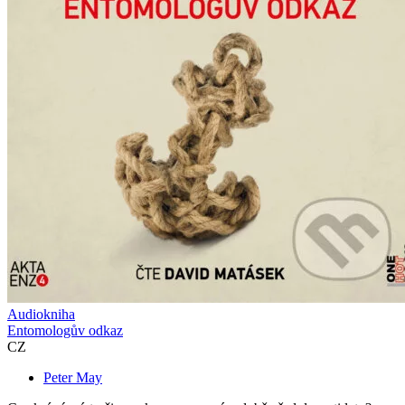
Audiokniha
Entomologův odkaz
CZ
Peter May