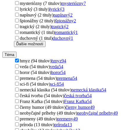
mysteriózny (7 titulov)
mysteriózny
7
lyrický (3 tituly)
lyrický
3
napínavý (2 tituly)
napínavý
2
špionážny (2 tituly)
špionážny
2
tragický (2 tituly)
tragický
2
romantický (1 titul)
romantický
1
duchovný (1 titul)
duchovný
1
Ďalšie možnosti
Téma
hmyz (94 titulov)
hmyz
94
veda (54 titulov)
veda
54
horor (54 titulov)
horor
54
premena (54 titulov)
premena
54
sci-fi (54 titulov)
sci-fi
54
nemecká klasika (54 titulov)
nemecká klasika
54
česká tvorba (54 titulov)
česká tvorba
54
Franz Kafka (54 titulov)
Franz Kafka
54
čierny humor (49 titulov)
čierny humor
49
neobyčajné príbehy (49 titulov)
neobyčajné príbehy
49
premeny (49 titulov)
premeny
49
príroda (13 titulov)
príroda
13