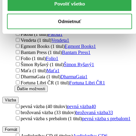
Povoliť všetko
Vyšehrad (1 titul)
Vyšehrad
1
Fortuna Libri (1 titul)
Fortuna Libri
1
Nakladatelství Lidové noviny (1 titul)
Nakladatelství
Odmietnuť
Lidové noviny
1
Garamond (1 titul)
Garamond
1
Pikola (1 titul)
Pikola
1
Vendeta (1 titul)
Vendeta
1
Egmont Books (1 titul)
Egmont Books
1
Bantam Press (1 titul)
Bantam Press
1
Folio (1 titul)
Folio
1
Šimon Ryšavý (1 titul)
Šimon Ryšavý
1
Maťa (1 titul)
Maťa
1
DharmaGaia (1 titul)
DharmaGaia
1
Fortuna Libri ČR (1 titul)
Fortuna Libri ČR
1
Ďalšie možnosti
Väzba
pevná väzba (40 titulov)
pevná väzba
40
brožovaná väzba (33 titulov)
brožovaná väzba
33
pevná väzba s prebalom (1 titul)
pevná väzba s prebalom
1
Formát
Audiokniha: CD (6 titulov)
Audiokniha: CD
6