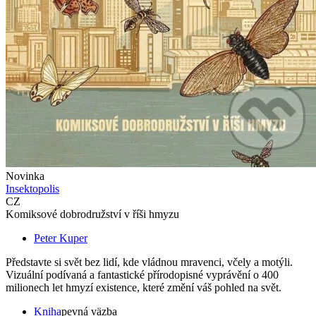
Novinka
Insektopolis
CZ
Komiksové dobrodružství v říši hmyzu
Peter Kuper
Představte si svět bez lidí, kde vládnou mravenci, včely a motýli.
Vizuální podívaná a fantastické přírodopisné vyprávění o 400
milionech let hmyzí existence, které změní váš pohled na svět.
Kniha
pevná väzba