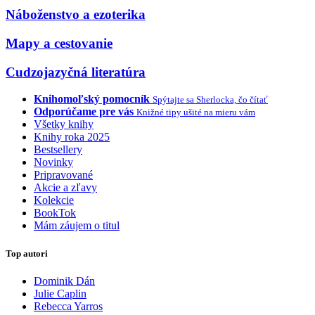
Náboženstvo a ezoterika
Mapy a cestovanie
Cudzojazyčná literatúra
Knihomoľský pomocník
Spýtajte sa Sherlocka, čo čítať
Odporúčame pre vás
Knižné tipy ušité na mieru vám
Všetky knihy
Knihy roka 2025
Bestsellery
Novinky
Pripravované
Akcie a zľavy
Kolekcie
BookTok
Mám záujem o titul
Top autori
Dominik Dán
Julie Caplin
Rebecca Yarros