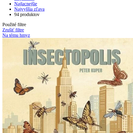
Najlacnejšie
Najvyššia zľava
94 produktov
Použité filtre
Zrušiť filtre
Na tému hmyz