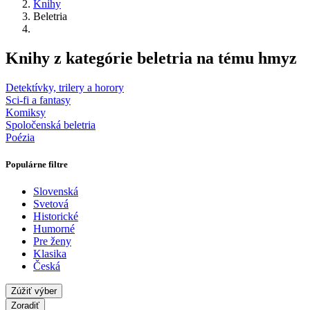
Knihy
Beletria
Knihy z kategórie beletria na tému hmyz
Detektívky, trilery a horory
Sci-fi a fantasy
Komiksy
Spoločenská beletria
Poézia
Populárne filtre
Slovenská
Svetová
Historické
Humorné
Pre ženy
Klasika
Česká
Zúžiť výber
Zoradiť