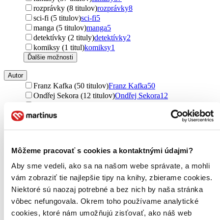
rozprávky (8 titulov)
rozprávky
8
sci-fi (5 titulov)
sci-fi
5
manga (5 titulov)
manga
5
detektívky (2 tituly)
detektívky
2
komiksy (1 titul)
komiksy
1
Ďalšie možnosti
Autor
Franz Kafka (50 titulov)
Franz Kafka
50
Ondřej Sekora (12 titulov)
Ondřej Sekora
12
Kachou Hashimoto (5 titulov)
Kachou Hashimoto
5
Pavel Čech (4 tituly)
Pavel Čech
4
Lucie Hlavinková (3 tituly)
Lucie Hlavinková
3
Petr Slavík (2 tituly)
Petr Slavík
2
Radomír Socha (2 tituly)
Radomír Socha
2
Môžeme pracovať s cookies a kontaktnými údajmi?
Peter May (2 tituly)
Peter May
2
Georgi Gospodinov (2 tituly)
Georgi Gospodinov
2
Aby sme vedeli, ako sa na našom webe správate, a mohli
Zora Koru (2 tituly)
Zora Koru
2
vám zobraziť tie najlepšie tipy na knihy, zbierame cookies.
Zdena Poláková (2 tituly)
Zdena Poláková
2
Niektoré sú naozaj potrebné a bez nich by naša stránka
Peter Kuper (1 titul)
Peter Kuper
1
vôbec nefungovala. Okrem toho používame analytické
Slavomír Kudláček (1 titul)
Slavomír Kudláček
1
cookies, ktoré nám umožňujú zisťovať, ako náš web
Wu Ming-yi (1 titul)
Wu Ming-yi
1