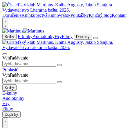
Doručenie
Kníhkupectvá
Knihovrátok
Poukážky
Knižný blog
Kontakt
E-knihy
Audioknihy
Hry
Filmy
Knihy
Doplnky
Vyhľadávanie
Prihlásiť
Vyhľadávanie
Knihy
E-knihy
Audioknihy
Hry
Filmy
Doplnky