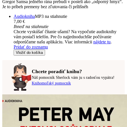
Gregor Samsa jedného rána prebudí v posteli ako „odporný hmyz“.
Je to príbeh premeny bez zľutovania či prílišnéh
Audiokniha
MP3 na stiahnutie
7,00 €
Ihneď na stiahnutie
Chcete vyskúšať čítanie ušami? Na vypočutie audioknihy
vám postačí telefón. Pre čo najjednoduchšie počúvanie
odporúčame našu aplikáciu. Viac informácii
nájdete tu
.
Pridať do zoznamu
Vložiť do košíka
Chcete poradiť knihu?
Náš pomocník Sherlock vám ju s radosťou vypátra!
Knihomoľský pomocník