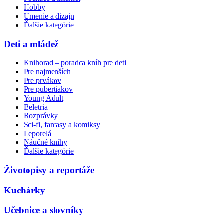
Hobby
Umenie a dizajn
Ďalšie kategórie
Deti a mládež
Knihorad – poradca kníh pre deti
Pre najmenších
Pre prvákov
Pre pubertiakov
Young Adult
Beletria
Rozprávky
Sci-fi, fantasy a komiksy
Leporelá
Náučné knihy
Ďalšie kategórie
Životopisy a reportáže
Kuchárky
Učebnice a slovníky