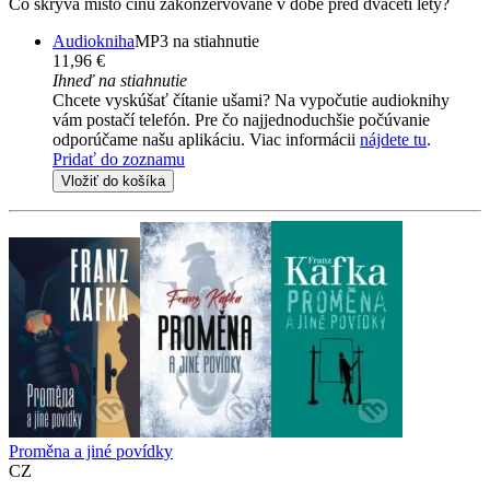
Co skrývá místo činu zakonzervované v době před dvaceti lety?
Audiokniha
MP3 na stiahnutie
11,96 €
Ihneď na stiahnutie
Chcete vyskúšať čítanie ušami? Na vypočutie audioknihy
vám postačí telefón. Pre čo najjednoduchšie počúvanie
odporúčame našu aplikáciu. Viac informácii
nájdete tu
.
Pridať do zoznamu
Vložiť do košíka
Proměna a jiné povídky
CZ