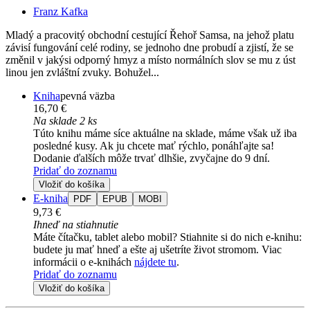
Franz Kafka
Mladý a pracovitý obchodní cestující Řehoř Samsa, na jehož platu
závisí fungování celé rodiny, se jednoho dne probudí a zjistí, že se
změnil v jakýsi odporný hmyz a místo normálních slov se mu z úst
linou jen zvláštní zvuky. Bohužel...
Kniha
pevná väzba
16,70 €
Na sklade 2 ks
Túto knihu máme síce aktuálne na sklade, máme však už iba
posledné kusy. Ak ju chcete mať rýchlo, ponáhľajte sa!
Dodanie ďalších môže trvať dlhšie, zvyčajne do 9 dní.
Pridať do zoznamu
Vložiť do košíka
E-kniha
PDF
EPUB
MOBI
9,73 €
Ihneď na stiahnutie
Máte čítačku, tablet alebo mobil? Stiahnite si do nich e-knihu:
budete ju mať hneď a ešte aj ušetríte život stromom. Viac
informácii o e-knihách
nájdete tu
.
Pridať do zoznamu
Vložiť do košíka