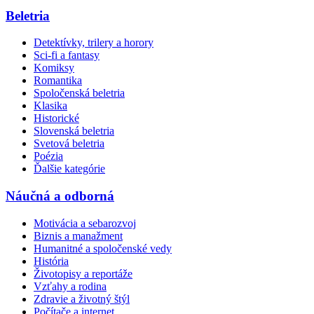
Beletria
Detektívky, trilery a horory
Sci-fi a fantasy
Komiksy
Romantika
Spoločenská beletria
Klasika
Historické
Slovenská beletria
Svetová beletria
Poézia
Ďalšie kategórie
Náučná a odborná
Motivácia a sebarozvoj
Biznis a manažment
Humanitné a spoločenské vedy
História
Životopisy a reportáže
Vzťahy a rodina
Zdravie a životný štýl
Počítače a internet