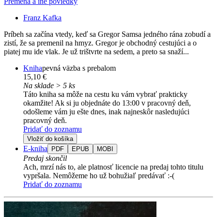
Premena a iné poviedky
Franz Kafka
Príbeh sa začína vtedy, keď sa Gregor Samsa jedného rána zobudí a
zistí, že sa premenil na hmyz. Gregor je obchodný cestujúci a o
piatej mu ide vlak. Je už trištvrte na sedem, a preto sa snaží...
Kniha
pevná väzba s prebalom
15,10 €
Na sklade > 5 ks
Táto kniha sa môže na cestu ku vám vybrať prakticky
okamžite! Ak si ju objednáte do 13:00 v pracovný deň,
odošleme vám ju ešte dnes, inak najneskôr nasledujúci
pracovný deň.
Pridať do zoznamu
Vložiť do košíka
E-kniha
PDF
EPUB
MOBI
Predaj skončil
Ach, mrzí nás to, ale platnosť licencie na predaj tohto titulu
vypršala. Nemôžeme ho už bohužiaľ predávať :-(
Pridať do zoznamu