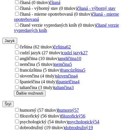
čítaná (0 titulov)
čítaná
čítaná - výborný stav (0 titulov)
čítaná - výborný stav
čítaná - mierne opotrebovaná (0 titulov)
čítaná - mierne
opotrebovaná
čítané verzie vypredaných kníh (0 titulov)
čítané verzie
vypredaných kníh
Jazyk
čeština (62 titulov)
čeština
62
cudzí jazyk (27 titulov)
cudzí jazyk
27
angličtina (10 titulov)
angličtina
10
nemčina (5 titulov)
nemčina
5
francúzština (5 titulov)
francúzština
5
slovenčina (4 tituly)
slovenčina
4
španielčina (4 tituly)
španielčina
4
taliančina (3 tituly)
taliančina
3
Ďalšie možnosti
Štýl
humorný (57 titulov)
humorný
57
filozofický (56 titulov)
filozofický
56
psychologický (54 titulov)
psychologický
54
dobrodružný (19 titulov)
dobrodružný
19