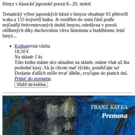
Hmyz v klasické japonské poezii 8.–20. století
Tematický výbor japonských básní o hmyzu obsahuje 65 pětiverší
waka a 155 trojverší haiku. Je rozdělen do osmi částí podle
nejčastěji frekventovaných druhů hmyzu, odedávna v poezii
oblíbených díky duchovnímu vlivu šintoismu a buddhismu: letní
hmyz...
Kniha
pevná väzba
18,50 €
Na sklade 1 ks
Túto knihu máme síce aktuálne na sklade, máme však už iba
posledné kusy. Ak ju chcete mať rýchlo, ponáhľajte sa!
Dodanie ďalších môže trvať dlhšie, zvyčajne do piatich dní.
Pridať do zoznamu
Vložiť do košíka