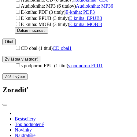
Audiokniha: MP3 (6 titulov)
Audiokniha: MP3
6
E-kniha: PDF (3 tituly)
E-kniha: PDF
3
E-kniha: EPUB (3 tituly)
E-kniha: EPUB
3
E-kniha: MOBI (3 tituly)
E-kniha: MOBI
3
Ďalšie možnosti
Obal
CD obal (1 titul)
CD obal
1
Zvláštna vlastnosť
s podporou FPU (1 titul)
s podporou FPU
1
Zúžiť výber
Zoradiť
Bestsellery
Top hodnotené
Novinky
Najdrahšie