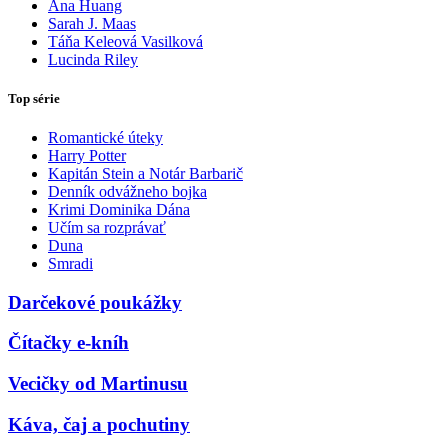
Ana Huang
Sarah J. Maas
Táňa Keleová Vasilková
Lucinda Riley
Top série
Romantické úteky
Harry Potter
Kapitán Stein a Notár Barbarič
Denník odvážneho bojka
Krimi Dominika Dána
Učím sa rozprávať
Duna
Smradi
Darčekové poukážky
Čítačky e-kníh
Vecičky od Martinusu
Káva, čaj a pochutiny