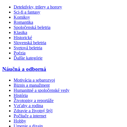
Detektívky, trilery a horory
Sci-fi a fantasy
Komiksy
Romantika
Spoločenská beletria
Klasika
Historické
Slovenská beletria
Svetová beletria
Poézia
Ďalšie kategórie
Náučná a odborná
Motivácia a sebarozvoj
Biznis a manažment
Humanitné a spoločenské vedy
História
Životopisy a reportáže
Vzťahy a rodina
Zdravie a životný štýl
Počítače a internet
Hobby
Umenie a dizajn