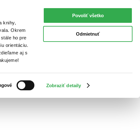
Povoliť všetko
a knihy,
ovala. Okrem
Odmietnuť
stále ho pre
u orientáciu.
dieľame aj s
Ďakujeme!
ngové
Zobraziť detaily