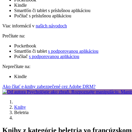
Kindle
Smartfón či tablet s príslušnou aplikáciou
Počítač s príslušnou aplikáciou
Viac informácií v
našich návodoch
Prečítate na:
Pocketbook
Smartfón či tablet
s podporovanou aplikáciou
Počítač
s podporovanou aplikáciou
Neprečítate na:
Kindle
Ako čítať e-knihy zabezpečené cez Adobe DRM?
Knihy
Beletria
Knihy z kategórie beletria vo francúzskom