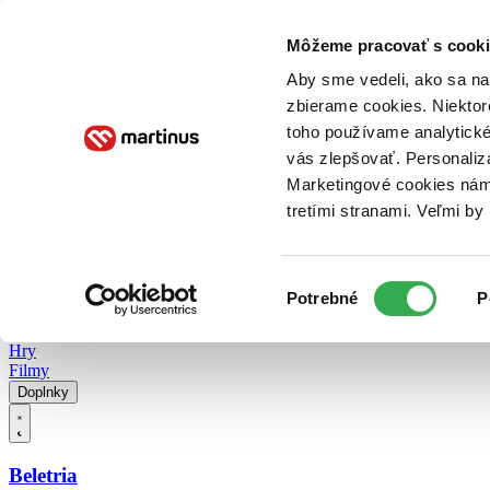
Doručenie
Kníhkupectvá
Knihovrátok
Poukážky
Knižný blog
Kontakt
Môžeme pracovať s cooki
Aby sme vedeli, ako sa na 
zbierame cookies. Niektor
E-knihy
Audioknihy
Hry
Filmy
Knihy
Doplnky
toho používame analytické
vás zlepšovať. Personaliz
Vyhľadávanie
Marketingové cookies nám 
tretími stranami. Veľmi b
Prihlásiť
Vyhľadávanie
Výber
Knihy
Potrebné
P
súhlasu
E-knihy
Audioknihy
Hry
Filmy
Doplnky
Beletria