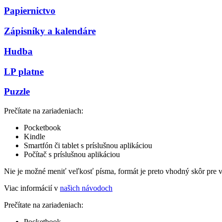
Papiernictvo
Zápisníky a kalendáre
Hudba
LP platne
Puzzle
Prečítate na zariadeniach:
Pocketbook
Kindle
Smartfón či tablet s príslušnou aplikáciou
Počítač s príslušnou aplikáciou
Nie je možné meniť veľkosť písma, formát je preto vhodný skôr pre 
Viac informácií v
našich návodoch
Prečítate na zariadeniach:
Pocketbook