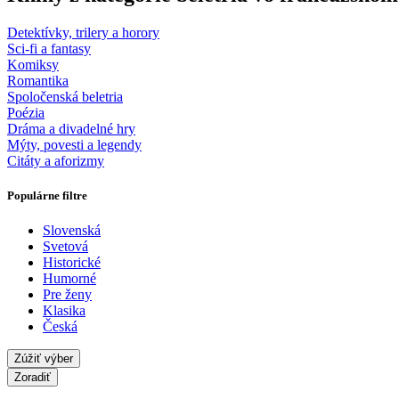
Detektívky, trilery a horory
Sci-fi a fantasy
Komiksy
Romantika
Spoločenská beletria
Poézia
Dráma a divadelné hry
Mýty, povesti a legendy
Citáty a aforizmy
Populárne filtre
Slovenská
Svetová
Historické
Humorné
Pre ženy
Klasika
Česká
Zúžiť výber
Zoradiť