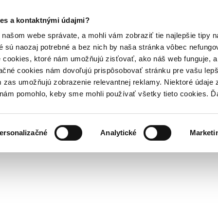
es a kontaktnými údajmi?
našom webe správate, a mohli vám zobraziť tie najlepšie tipy n
é sú naozaj potrebné a bez nich by naša stránka vôbec nefung
 cookies, ktoré nám umožňujú zisťovať, ako náš web funguje, a 
ačné cookies nám dovoľujú prispôsobovať stránku pre vašu lepši
zas umožňujú zobrazenie relevantnej reklamy. Niektoré údaje z
y nám pomohlo, keby sme mohli používať všetky tieto cookies. 
ersonalizačné
Analytické
Marketi