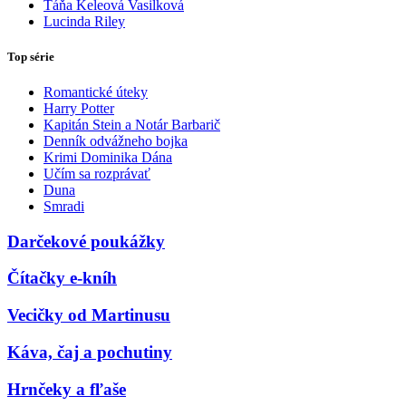
Táňa Keleová Vasilková
Lucinda Riley
Top série
Romantické úteky
Harry Potter
Kapitán Stein a Notár Barbarič
Denník odvážneho bojka
Krimi Dominika Dána
Učím sa rozprávať
Duna
Smradi
Darčekové poukážky
Čítačky e-kníh
Vecičky od Martinusu
Káva, čaj a pochutiny
Hrnčeky a fľaše