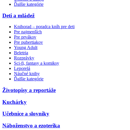
Ďalšie kategórie
Deti a mládež
Knihorad – poradca kníh pre deti
Pre najmenších
Pre prvákov
Pre pubertiakov
Young Adult
Beletria
Rozprávky
Sci-fi, fantasy a komiksy
Leporelá
Náučné knihy
Ďalšie kategórie
Životopisy a reportáže
Kuchárky
Učebnice a slovníky
Náboženstvo a ezoterika