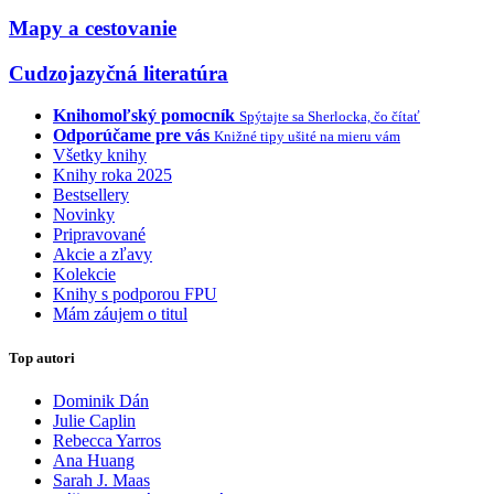
Mapy a cestovanie
Cudzojazyčná literatúra
Knihomoľský pomocník
Spýtajte sa Sherlocka, čo čítať
Odporúčame pre vás
Knižné tipy ušité na mieru vám
Všetky knihy
Knihy roka 2025
Bestsellery
Novinky
Pripravované
Akcie a zľavy
Kolekcie
Knihy s podporou FPU
Mám záujem o titul
Top autori
Dominik Dán
Julie Caplin
Rebecca Yarros
Ana Huang
Sarah J. Maas