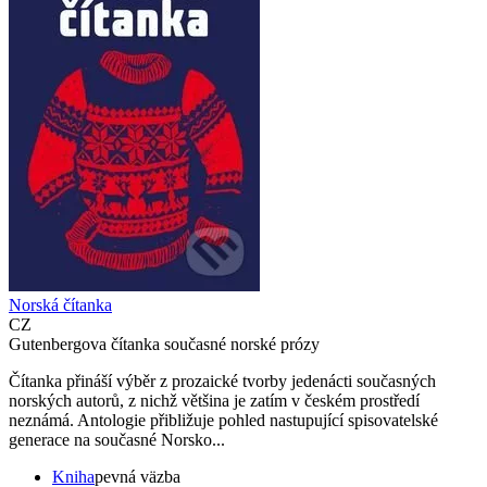
Norská čítanka
CZ
Gutenbergova čítanka současné norské prózy
Čítanka přináší výběr z prozaické tvorby jedenácti současných
norských autorů, z nichž většina je zatím v českém prostředí
neznámá. Antologie přibližuje pohled nastupující spisovatelské
generace na současné Norsko...
Kniha
pevná väzba