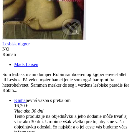
Lesbisk nigger
NO
Roman
Mads Larsen
Som lesbisk mann dumper Robin samboeren og kjøper enveisbillett
til Lesbos. På veien møter han ei jente som også har rømt fra
heterohelvetet. Sammen mesker de seg i verdens lesbiske paradis før
Robin...
Kniha
pevná väzba s prebalom
16,20 €
Viac ako 30 dní
Tento produkt je na objednávku a jeho dodanie môže trvať aj
viac ako 30 dní. Urobíme však všetko pre to, aby sme vašu
objednávku odoslali čo najskôr a o jej ceste vás budeme včas