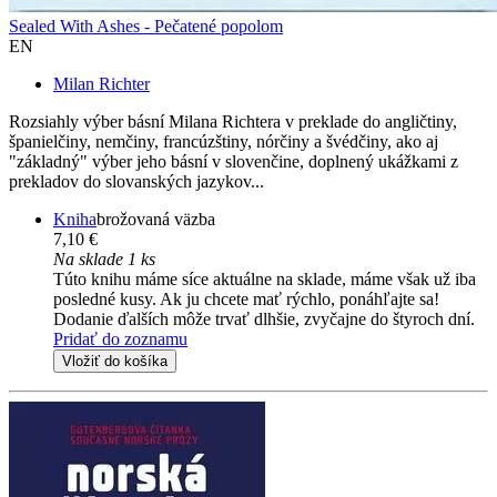
Sealed With Ashes - Pečatené popolom
EN
Milan Richter
Rozsiahly výber básní Milana Richtera v preklade do angličtiny,
španielčiny, nemčiny, francúzštiny, nórčiny a švédčiny, ako aj
"základný" výber jeho básní v slovenčine, doplnený ukážkami z
prekladov do slovanských jazykov...
Kniha
brožovaná väzba
7,10 €
Na sklade 1 ks
Túto knihu máme síce aktuálne na sklade, máme však už iba
posledné kusy. Ak ju chcete mať rýchlo, ponáhľajte sa!
Dodanie ďalších môže trvať dlhšie, zvyčajne do štyroch dní.
Pridať do zoznamu
Vložiť do košíka