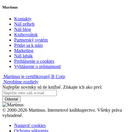
Martinus
Kontakty
Náš príbeh
Náš blog
Knihovrátok
Partnerský systém
Pridaj sa k nám
Marketing
Náš labák
Prehlásenie o cookies
Vyhlásenie o prístupnosti
Martinus je certifikovaný B Corp
Nerobíme rozdiely
Najlepšie novinky sú tie knižné. Získajte ich ako prví:
Odoslať
© 2000-2026 Martinus. Internetové kníhkupectvo. Všetky práva
vyhradené.
Nastaviť cookies
Ochrana súkromia