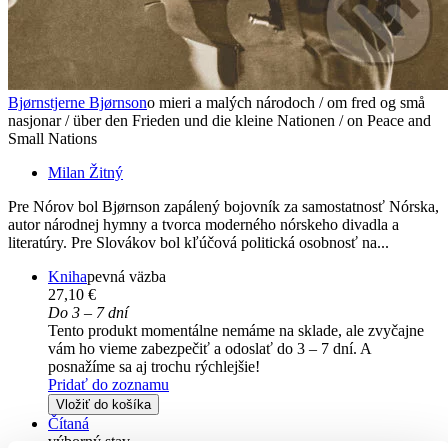
Bjørnstjerne Bjørnson
o mieri a malých národoch / om fred og små
nasjonar / über den Frieden und die kleine Nationen / on Peace and
Small Nations
Milan Žitný
Pre Nórov bol Bjørnson zapálený bojovník za samostatnosť Nórska,
autor národnej hymny a tvorca moderného nórskeho divadla a
literatúry. Pre Slovákov bol kľúčová politická osobnosť na...
Kniha
pevná väzba
27,10 €
Do 3 – 7 dní
Tento produkt momentálne nemáme na sklade, ale zvyčajne
vám ho vieme zabezpečiť a odoslať do 3 – 7 dní. A
posnažíme sa aj trochu rýchlejšie!
Pridať do zoznamu
Vložiť do košíka
Čítaná
výborný stav