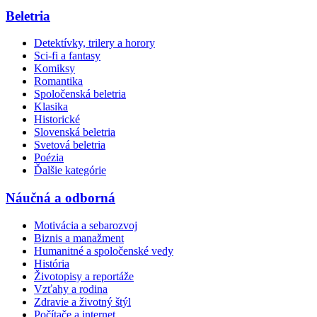
Beletria
Detektívky, trilery a horory
Sci-fi a fantasy
Komiksy
Romantika
Spoločenská beletria
Klasika
Historické
Slovenská beletria
Svetová beletria
Poézia
Ďalšie kategórie
Náučná a odborná
Motivácia a sebarozvoj
Biznis a manažment
Humanitné a spoločenské vedy
História
Životopisy a reportáže
Vzťahy a rodina
Zdravie a životný štýl
Počítače a internet