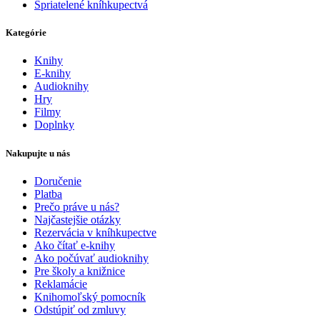
Spriatelené kníhkupectvá
Kategórie
Knihy
E-knihy
Audioknihy
Hry
Filmy
Doplnky
Nakupujte u nás
Doručenie
Platba
Prečo práve u nás?
Najčastejšie otázky
Rezervácia v kníhkupectve
Ako čítať e-knihy
Ako počúvať audioknihy
Pre školy a knižnice
Reklamácie
Knihomoľský pomocník
Odstúpiť od zmluvy