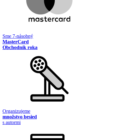
Sme 7-násobný
MasterCard
Obchodník roka
Organizujeme
množstvo besied
s autormi