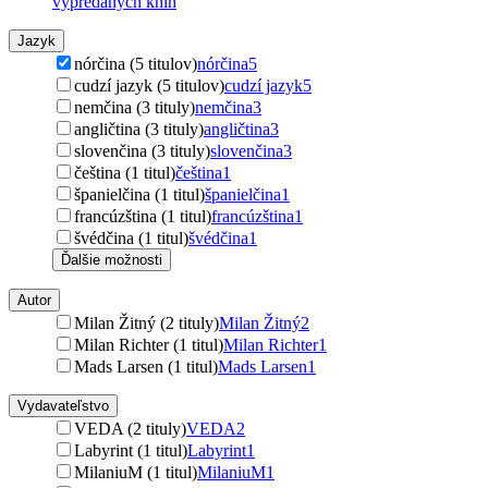
vypredaných kníh
Jazyk
nórčina (5 titulov)
nórčina
5
cudzí jazyk (5 titulov)
cudzí jazyk
5
nemčina (3 tituly)
nemčina
3
angličtina (3 tituly)
angličtina
3
slovenčina (3 tituly)
slovenčina
3
čeština (1 titul)
čeština
1
španielčina (1 titul)
španielčina
1
francúzština (1 titul)
francúzština
1
švédčina (1 titul)
švédčina
1
Ďalšie možnosti
Autor
Milan Žitný (2 tituly)
Milan Žitný
2
Milan Richter (1 titul)
Milan Richter
1
Mads Larsen (1 titul)
Mads Larsen
1
Vydavateľstvo
VEDA (2 tituly)
VEDA
2
Labyrint (1 titul)
Labyrint
1
MilaniuM (1 titul)
MilaniuM
1