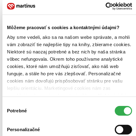
Túto knihu sme vykúpili cez
Knihovrátok
a je vo
výbornom stave.
Rozdiel medzi touto knihou a novou by ste
asi ani nespoznali. Knihu sme označili nálepkou, ktorá môže
na niektorých obaloch zanechať stopy.
19,20 €
Môžeme pracovať s cookies a kontaktnými údajmi?
Na sklade
Tento produkt síce máme aktuálne na sklade, máme však už
Aby sme vedeli, ako sa na našom webe správate, a mohli
iba posledné kusy a ďalšie už nemá ani distribútor, preto je
vám zobraziť tie najlepšie tipy na knihy, zbierame cookies.
možné, že bude onedlho úplne vypredaný. Ak ho chcete mať,
Niektoré sú naozaj potrebné a bez nich by naša stránka
ponáhľajte sa!
vôbec nefungovala. Okrem toho používame analytické
Vložiť do košíka
cookies, ktoré nám umožňujú zisťovať, ako náš web
funguje, a stále ho pre vás zlepšovať. Personalizačné
cookies nám dovoľujú prispôsobovať stránku pre vašu
lepšiu orientáciu. Marketingové cookies nám zas
umožňujú zobrazenie relevantnej reklamy. Niektoré údaje
zdieľame aj s tretími stranami. Veľmi by nám pomohlo,
Výber
keby sme mohli používať všetky tieto cookies. Ďakujeme!
Potrebné
súhlasu
Personalizačné