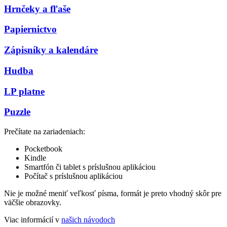
Hrnčeky a fľaše
Papiernictvo
Zápisníky a kalendáre
Hudba
LP platne
Puzzle
Prečítate na zariadeniach:
Pocketbook
Kindle
Smartfón či tablet s príslušnou aplikáciou
Počítač s príslušnou aplikáciou
Nie je možné meniť veľkosť písma, formát je preto vhodný skôr pre
väčšie obrazovky.
Viac informácií v
našich návodoch