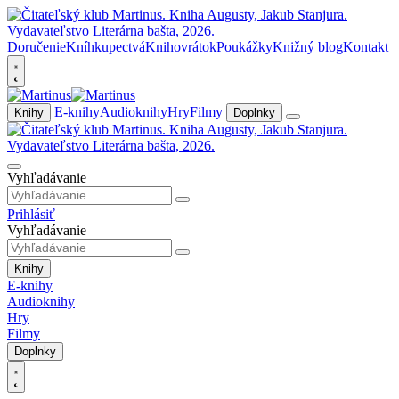
Doručenie
Kníhkupectvá
Knihovrátok
Poukážky
Knižný blog
Kontakt
E-knihy
Audioknihy
Hry
Filmy
Knihy
Doplnky
Vyhľadávanie
Prihlásiť
Vyhľadávanie
Knihy
E-knihy
Audioknihy
Hry
Filmy
Doplnky