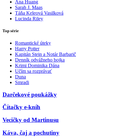
Ana Huang
Sarah J. Maas
Táňa Keleová Vasilková
Lucinda Riley
Top série
Romantické úteky
Harry Potter
Kapitán Stein a Notár Barbarič
Denník odvážneho bojka
Krimi Dominika Dána
Učím sa rozprávať
Duna
Smradi
Darčekové poukážky
Čítačky e-kníh
Vecičky od Martinusu
Káva, čaj a pochutiny