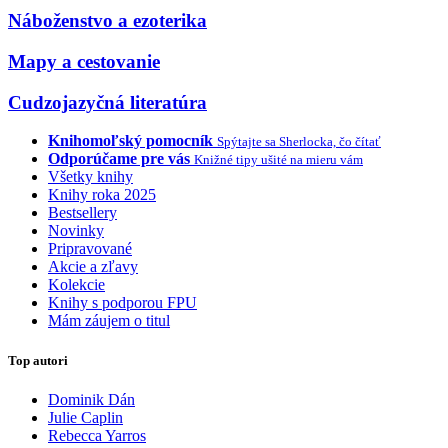
Náboženstvo a ezoterika
Mapy a cestovanie
Cudzojazyčná literatúra
Knihomoľský pomocník
Spýtajte sa Sherlocka, čo čítať
Odporúčame pre vás
Knižné tipy ušité na mieru vám
Všetky knihy
Knihy roka 2025
Bestsellery
Novinky
Pripravované
Akcie a zľavy
Kolekcie
Knihy s podporou FPU
Mám záujem o titul
Top autori
Dominik Dán
Julie Caplin
Rebecca Yarros