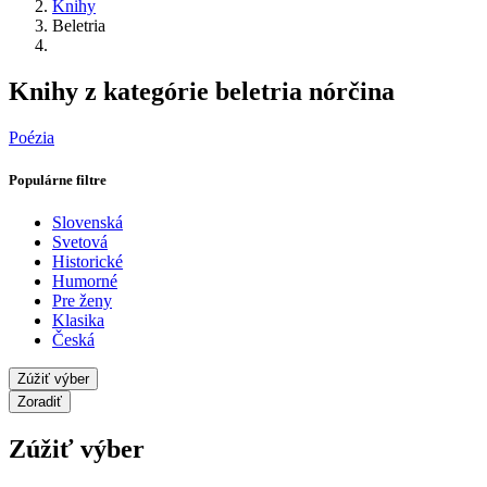
Knihy
Beletria
Knihy z kategórie beletria nórčina
Poézia
Populárne filtre
Slovenská
Svetová
Historické
Humorné
Pre ženy
Klasika
Česká
Zúžiť výber
Zoradiť
Zúžiť výber