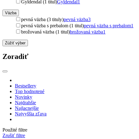
Gyldendal (1 titul)
Gyldendal
1
Väzba
pevná väzba (3 tituly)
pevná väzba
3
pevná väzba s prebalom (1 titul)
pevná väzba s prebalom
1
brožovaná väzba (1 titul)
brožovaná väzba
1
Zúžiť výber
Zoradiť
Bestsellery
Top hodnotené
Novinky
Najdrahšie
Najlacnejšie
Najvyššia zľava
Použité filtre
Zrušiť filtre