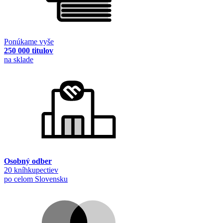
Ponúkame vyše
250 000 titulov
na sklade
Osobný odber
20 kníhkupectiev
po celom Slovensku