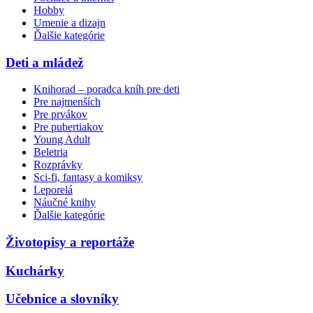
Hobby
Umenie a dizajn
Ďalšie kategórie
Deti a mládež
Knihorad – poradca kníh pre deti
Pre najmenších
Pre prvákov
Pre pubertiakov
Young Adult
Beletria
Rozprávky
Sci-fi, fantasy a komiksy
Leporelá
Náučné knihy
Ďalšie kategórie
Životopisy a reportáže
Kuchárky
Učebnice a slovníky