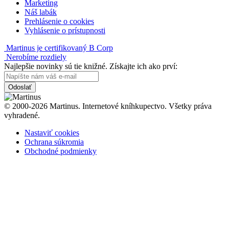
Marketing
Náš labák
Prehlásenie o cookies
Vyhlásenie o prístupnosti
Martinus je certifikovaný B Corp
Nerobíme rozdiely
Najlepšie novinky sú tie knižné. Získajte ich ako prví:
Odoslať
© 2000-2026 Martinus. Internetové kníhkupectvo. Všetky práva
vyhradené.
Nastaviť cookies
Ochrana súkromia
Obchodné podmienky