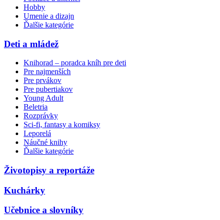
Hobby
Umenie a dizajn
Ďalšie kategórie
Deti a mládež
Knihorad – poradca kníh pre deti
Pre najmenších
Pre prvákov
Pre pubertiakov
Young Adult
Beletria
Rozprávky
Sci-fi, fantasy a komiksy
Leporelá
Náučné knihy
Ďalšie kategórie
Životopisy a reportáže
Kuchárky
Učebnice a slovníky