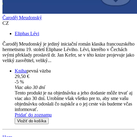
Čaroděj Meudonský
CZ
Eliphas Lévi
Čaroděj Meudonský je jediný iniciační román klasika francouzského
hermetismu 19. století Eliphase Léviho. Lévi, kterého v Čechách
svými překlady proslavil dr. Jan Kefer, se v této knize projevuje jako
veliký zasvětitel, veliký...
Kniha
pevná väzba
29,50 €
-5 %
Viac ako 30 dní
Tento produkt je na objednávku a jeho dodanie môže trvať aj
viac ako 30 dní. Urobíme však všetko pre to, aby sme vašu
objednávku odoslali čo najskôr a o jej ceste vás budeme včas
informovať.
Pridať do zoznamu
Vložiť do košíka