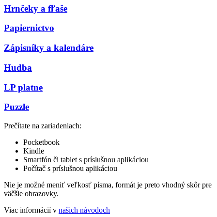
Hrnčeky a fľaše
Papiernictvo
Zápisníky a kalendáre
Hudba
LP platne
Puzzle
Prečítate na zariadeniach:
Pocketbook
Kindle
Smartfón či tablet s príslušnou aplikáciou
Počítač s príslušnou aplikáciou
Nie je možné meniť veľkosť písma, formát je preto vhodný skôr pre
väčšie obrazovky.
Viac informácií v
našich návodoch