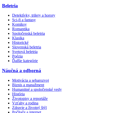
Beletria
Detektívky, trilery a horory
Sci-fi a fantasy
Komiksy
Romantika
Spoločenská beletria
Klasika
Historické
Slovenská beletria
Svetová beletria
Poézia
Ďalšie kategórie
Náučná a odborná
Motivácia a sebarozvoj
Biznis a manažment
Humanitné a spoločenské vedy
História
Životopisy a reportáže
Vzťahy a rodina
Zdravie a životný štýl
Počítače a internet