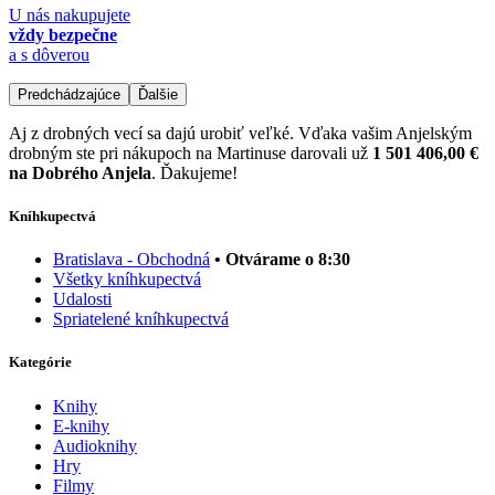
U nás nakupujete
vždy bezpečne
a s dôverou
Predchádzajúce
Ďalšie
Aj z drobných vecí sa dajú urobiť veľké. Vďaka vašim Anjelským
drobným ste pri nákupoch na Martinuse darovali už
1 501 406,00 €
na Dobrého Anjela
. Ďakujeme!
Kníhkupectvá
Bratislava - Obchodná
• Otvárame o 8:30
Všetky kníhkupectvá
Udalosti
Spriatelené kníhkupectvá
Kategórie
Knihy
E-knihy
Audioknihy
Hry
Filmy