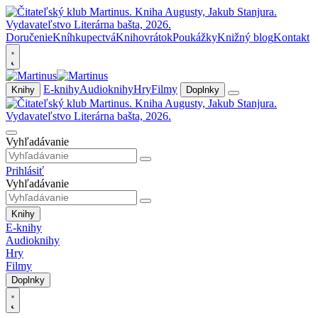
Doručenie
Kníhkupectvá
Knihovrátok
Poukážky
Knižný blog
Kontakt
E-knihy
Audioknihy
Hry
Filmy
Knihy
Doplnky
Vyhľadávanie
Prihlásiť
Vyhľadávanie
Knihy
E-knihy
Audioknihy
Hry
Filmy
Doplnky