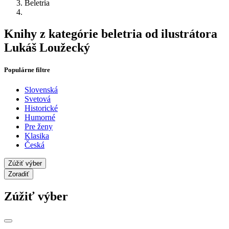
Beletria
Knihy z kategórie beletria od ilustrátora
Lukáš Loužecký
Populárne filtre
Slovenská
Svetová
Historické
Humorné
Pre ženy
Klasika
Česká
Zúžiť výber
Zoradiť
Zúžiť výber