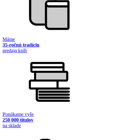
Máme
35-ročnú tradíciu
predaja kníh
Ponúkame vyše
250 000 titulov
na sklade