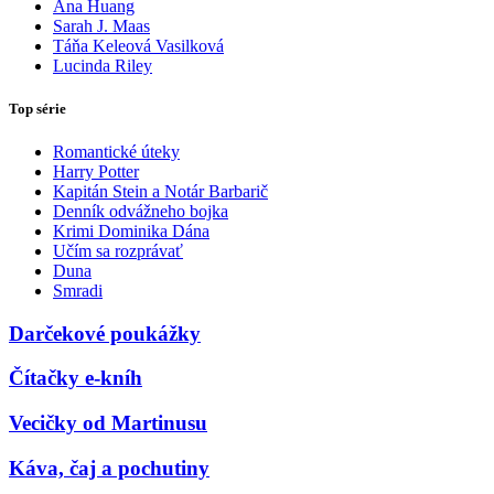
Ana Huang
Sarah J. Maas
Táňa Keleová Vasilková
Lucinda Riley
Top série
Romantické úteky
Harry Potter
Kapitán Stein a Notár Barbarič
Denník odvážneho bojka
Krimi Dominika Dána
Učím sa rozprávať
Duna
Smradi
Darčekové poukážky
Čítačky e-kníh
Vecičky od Martinusu
Káva, čaj a pochutiny