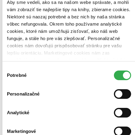
Aby sme vedeli, ako sa na našom webe správate, a mohli
Zoradiť
vám zobraziť tie najlepšie tipy na knihy, zbierame cookies.
Niektoré sú naozaj potrebné a bez nich by naša stránka
vôbec nefungovala. Okrem toho používame analytické
cookies, ktoré nám umožňujú zisťovať, ako náš web
Bestsellery
funguje, a stále ho pre vás zlepšovať. Personalizačné
Top hodnotené
cookies nám dovoľujú prispôsobovať stránku pre vašu
Novinky
Najdrahšie
lepšiu orientáciu. Marketingové cookies nám zas
Najlacnejšie
umožňujú zobrazenie relevantnej reklamy. Niektoré údaje
Najvyššia zľava
zdieľame aj s tretími stranami. Veľmi by nám pomohlo,
Výber
keby sme mohli používať všetky tieto cookies. Ďakujeme!
Potrebné
súhlasu
Použité filtre
Zrušiť filtre
Ilustrátor Lukáš Loužecký
Personalizačné
Analytické
Marketingové