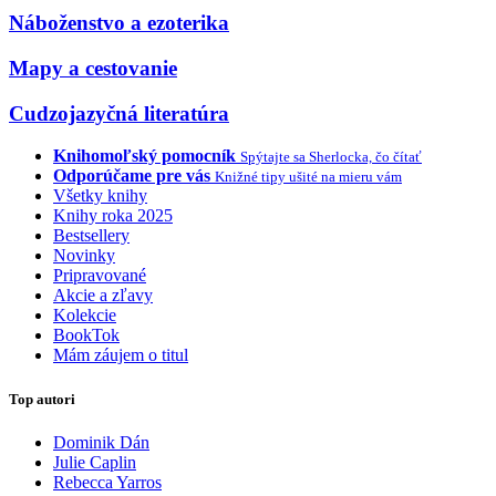
Náboženstvo a ezoterika
Mapy a cestovanie
Cudzojazyčná literatúra
Knihomoľský pomocník
Spýtajte sa Sherlocka, čo čítať
Odporúčame pre vás
Knižné tipy ušité na mieru vám
Všetky knihy
Knihy roka 2025
Bestsellery
Novinky
Pripravované
Akcie a zľavy
Kolekcie
BookTok
Mám záujem o titul
Top autori
Dominik Dán
Julie Caplin
Rebecca Yarros