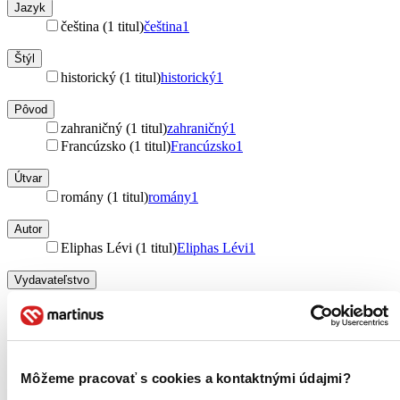
Jazyk
čeština (1 titul)
čeština
1
Štýl
historický (1 titul)
historický
1
Pôvod
zahraničný (1 titul)
zahraničný
1
Francúzsko (1 titul)
Francúzsko
1
Útvar
romány (1 titul)
romány
1
Autor
Eliphas Lévi (1 titul)
Eliphas Lévi
1
Vydavateľstvo
Vodnář (1 titul)
Vodnář
1
Väzba
pevná väzba (1 titul)
pevná väzba
1
Môžeme pracovať s cookies a kontaktnými údajmi?
Zúžiť výber