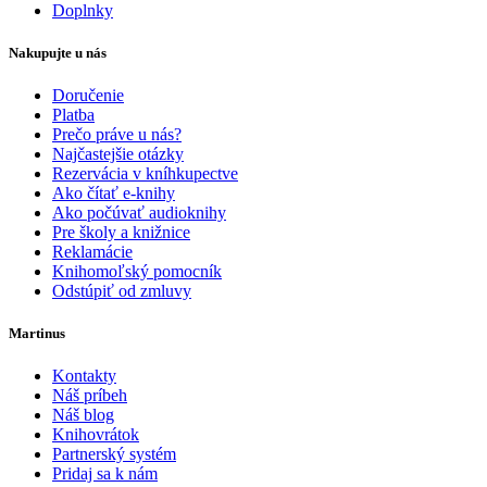
Doplnky
Nakupujte u nás
Doručenie
Platba
Prečo práve u nás?
Najčastejšie otázky
Rezervácia v kníhkupectve
Ako čítať e-knihy
Ako počúvať audioknihy
Pre školy a knižnice
Reklamácie
Knihomoľský pomocník
Odstúpiť od zmluvy
Martinus
Kontakty
Náš príbeh
Náš blog
Knihovrátok
Partnerský systém
Pridaj sa k nám