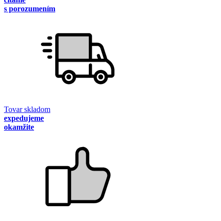
s porozumením
Tovar skladom
expedujeme
okamžite