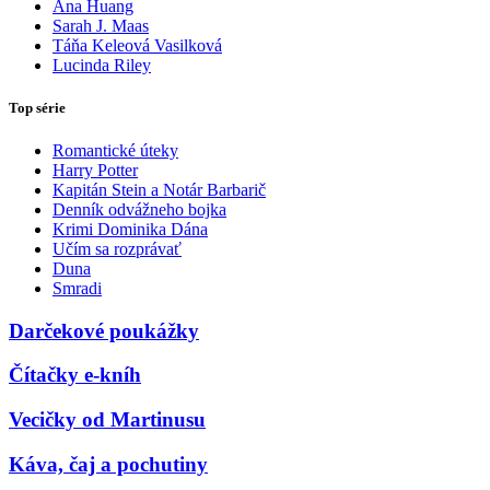
Ana Huang
Sarah J. Maas
Táňa Keleová Vasilková
Lucinda Riley
Top série
Romantické úteky
Harry Potter
Kapitán Stein a Notár Barbarič
Denník odvážneho bojka
Krimi Dominika Dána
Učím sa rozprávať
Duna
Smradi
Darčekové poukážky
Čítačky e-kníh
Vecičky od Martinusu
Káva, čaj a pochutiny