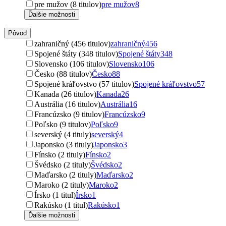
pre mužov (8 titulov)
pre mužov
8
Ďalšie možnosti
Pôvod
zahraničný (456 titulov)
zahraničný
456
Spojené štáty (348 titulov)
Spojené štáty
348
Slovensko (106 titulov)
Slovensko
106
Česko (88 titulov)
Česko
88
Spojené kráľovstvo (57 titulov)
Spojené kráľovstvo
57
Kanada (26 titulov)
Kanada
26
Austrália (16 titulov)
Austrália
16
Francúzsko (9 titulov)
Francúzsko
9
Poľsko (9 titulov)
Poľsko
9
severský (4 tituly)
severský
4
Japonsko (3 tituly)
Japonsko
3
Fínsko (2 tituly)
Fínsko
2
Švédsko (2 tituly)
Švédsko
2
Maďarsko (2 tituly)
Maďarsko
2
Maroko (2 tituly)
Maroko
2
Írsko (1 titul)
Írsko
1
Rakúsko (1 titul)
Rakúsko
1
Ďalšie možnosti