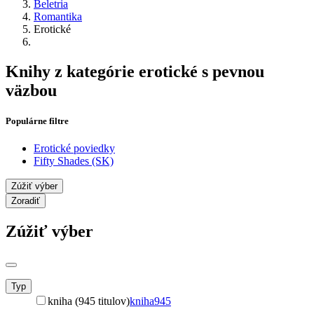
Beletria
Romantika
Erotické
Knihy z kategórie erotické s pevnou
väzbou
Populárne filtre
Erotické poviedky
Fifty Shades (SK)
Zúžiť výber
Zoradiť
Zúžiť výber
Typ
kniha (945 titulov)
kniha
945