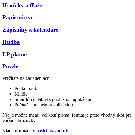
Hrnčeky a fľaše
Papiernictvo
Zápisníky a kalendáre
Hudba
LP platne
Puzzle
Prečítate na zariadeniach:
Pocketbook
Kindle
Smartfón či tablet s príslušnou aplikáciou
Počítač s príslušnou aplikáciou
Nie je možné meniť veľkosť písma, formát je preto vhodný skôr pre
väčšie obrazovky.
Viac informácií v
našich návodoch