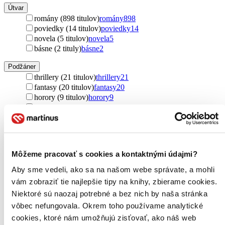
Útvar
romány (898 titulov)
romány
898
poviedky (14 titulov)
poviedky
14
novela (5 titulov)
novela
5
básne (2 tituly)
básne
2
Podžáner
thrillery (21 titulov)
thrillery
21
fantasy (20 titulov)
fantasy
20
horory (9 titulov)
horory
9
dark fantasy (9 titulov)
dark fantasy
9
dark romance (5 titulov)
dark romance
5
detektívky (4 tituly)
detektívky
4
poviedky (2 tituly)
poviedky
2
urban fantasy (1 titul)
urban fantasy
1
Môžeme pracovať s cookies a kontaktnými údajmi?
Ďalšie možnosti
Aby sme vedeli, ako sa na našom webe správate, a mohli
Autor
vám zobraziť tie najlepšie tipy na knihy, zbierame cookies.
Jodi Ellen Malpas (53 titulov)
Jodi Ellen Malpas
53
Niektoré sú naozaj potrebné a bez nich by naša stránka
Vi Keeland (51 titulov)
Vi Keeland
51
vôbec nefungovala. Okrem toho používame analytické
Julia Quinn (40 titulov)
Julia Quinn
40
Audrey Carlan (26 titulov)
Audrey Carlan
26
cookies, ktoré nám umožňujú zisťovať, ako náš web