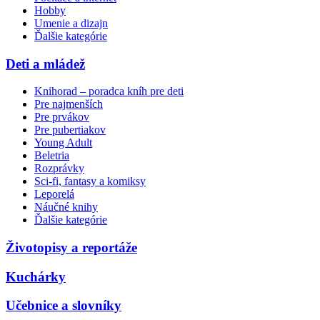
Hobby
Umenie a dizajn
Ďalšie kategórie
Deti a mládež
Knihorad – poradca kníh pre deti
Pre najmenších
Pre prvákov
Pre pubertiakov
Young Adult
Beletria
Rozprávky
Sci-fi, fantasy a komiksy
Leporelá
Náučné knihy
Ďalšie kategórie
Životopisy a reportáže
Kuchárky
Učebnice a slovníky