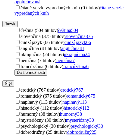
opotrebovaná
čítané verzie vypredaných kníh (0 titulov)
čítané verzie
vypredaných kníh
Jazyk
čeština (504 titulov)
čeština
504
slovenčina (375 titulov)
slovenčina
375
cudzí jazyk (66 titulov)
cudzí jazyk
66
angličtina (41 titulov)
angličtina
41
ukrajinčina (24 titulov)
ukrajinčina
24
nemčina (7 titulov)
nemčina
7
francúzština (6 titulov)
francúzština
6
Ďalšie možnosti
Štýl
erotický (767 titulov)
erotický
767
romantický (675 titulov)
romantický
675
napínavý (113 titulov)
napínavý
113
historický (112 titulov)
historický
112
humorný (38 titulov)
humorný
38
mysteriózny (30 titulov)
mysteriózny
30
psychologický (30 titulov)
psychologický
30
dobrodružný (25 titulov)
dobrodružný
25