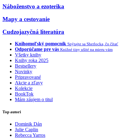
Náboženstvo a ezoterika
Mapy a cestovanie
Cudzojazyčná literatúra
Knihomoľský pomocník
Spýtajte sa Sherlocka, čo čítať
Odporúčame pre vás
Knižné tipy ušité na mieru vám
Všetky knihy
Knihy roka 2025
Bestsellery
Novinky
Pripravované
Akcie a zľavy
Kolekcie
BookTok
Mám záujem o titul
Top autori
Dominik Dán
Julie Caplin
Rebecca Yarros