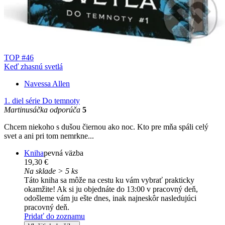
TOP #46
Keď zhasnú svetlá
Navessa Allen
1. diel série
Do temnoty
Martinusáčka odporúča
5
Chcem niekoho s dušou čiernou ako noc. Kto pre mňa spáli celý
svet a ani pri tom nemrkne...
Kniha
pevná väzba
19,30 €
Na sklade > 5 ks
Táto kniha sa môže na cestu ku vám vybrať prakticky
okamžite! Ak si ju objednáte do 13:00 v pracovný deň,
odošleme vám ju ešte dnes, inak najneskôr nasledujúci
pracovný deň.
Pridať do zoznamu