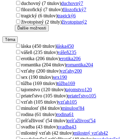
duchovný (7 titulov)
duchovný
7
filozofický (7 titulov)
filozofický
7
tragický (6 titulov)
tragický
6
životopisný (2 tituly)
životopisný
2
Ďalšie možnosti
Téma
láska (450 titulov)
láska
450
vášeň (235 titulov)
vášeň
235
erotika (206 titulov)
erotika
206
romantika (204 titulov)
romantika
204
vzťahy (200 titulov)
vzťahy
200
sex (190 titulov)
sex
190
túžba (169 titulov)
túžba
169
tajomstvo (120 titulov)
tajomstvo
120
priateľstvo (105 titulov)
priateľstvo
105
vzťah (105 titulov)
vzťah
105
minulosť (84 titulov)
minulosť
84
rodina (61 titulov)
rodina
61
príťažlivosť (54 titulov)
príťažlivosť
54
svadba (43 titulov)
svadba
43
milostný vzťah (42 titulov)
milostný vzťah
42