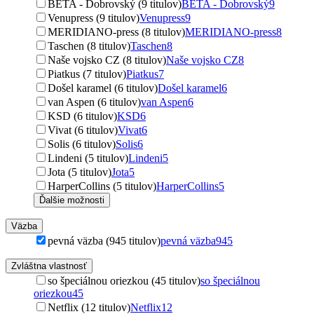
BETA - Dobrovský (9 titulov)
BETA - Dobrovský
9
Venupress (9 titulov)
Venupress
9
MERIDIANO-press (8 titulov)
MERIDIANO-press
8
Taschen (8 titulov)
Taschen
8
Naše vojsko CZ (8 titulov)
Naše vojsko CZ
8
Piatkus (7 titulov)
Piatkus
7
Došel karamel (6 titulov)
Došel karamel
6
van Aspen (6 titulov)
van Aspen
6
KSD (6 titulov)
KSD
6
Vivat (6 titulov)
Vivat
6
Solis (6 titulov)
Solis
6
Lindeni (5 titulov)
Lindeni
5
Jota (5 titulov)
Jota
5
HarperCollins (5 titulov)
HarperCollins
5
Ďalšie možnosti
Väzba
pevná väzba (945 titulov)
pevná väzba
945
Zvláštna vlastnosť
so špeciálnou oriezkou (45 titulov)
so špeciálnou
oriezkou
45
Netflix (12 titulov)
Netflix
12