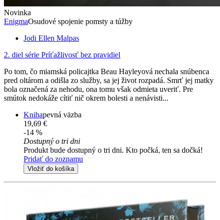
Novinka
Enigma
Osudové spojenie pomsty a túžby
Jodi Ellen Malpas
2. diel série
Príťažlivosť bez pravidiel
Po tom, čo miamská policajtka Beau Hayleyová nechala snúbenca
pred oltárom a odišla zo služby, sa jej život rozpadá. Smrť jej matky
bola označená za nehodu, ona tomu však odmieta uveriť. Pre
smútok nedokáže cítiť nič okrem bolesti a nenávisti...
Kniha
pevná väzba
19,69 €
-14 %
Dostupný o tri dni
Produkt bude dostupný o tri dni. Kto počká, ten sa dočká!
Pridať do zoznamu
Vložiť do košíka