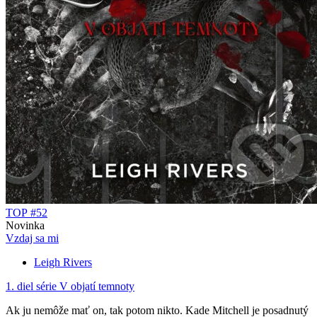
TOP #52
Novinka
Vzdaj sa mi
Leigh Rivers
1. diel série
V objatí temnoty
Ak ju nemôže mať on, tak potom nikto. Kade Mitchell je posadnutý