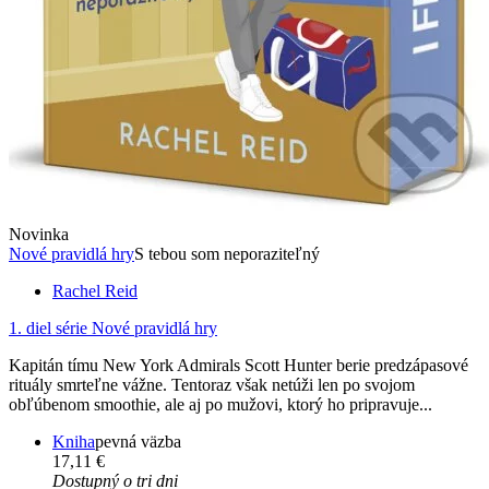
Novinka
Nové pravidlá hry
S tebou som neporaziteľný
Rachel Reid
1. diel série
Nové pravidlá hry
Kapitán tímu New York Admirals Scott Hunter berie predzápasové
rituály smrteľne vážne. Tentoraz však netúži len po svojom
obľúbenom smoothie, ale aj po mužovi, ktorý ho pripravuje...
Kniha
pevná väzba
17,11 €
Dostupný o tri dni