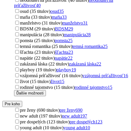
neodolateľná príťažlivosť (40 titulov)
neodolateľná
príťažlivosť
40
osud (35 titulov)
osud
35
mafia (33 titulov)
mafia
33
manželstvo (31 titulov)
manželstvo
31
BDSM (29 titulov)
BDSM
29
manipulácia (28 titulov)
manipulácia
28
pomsta (25 titulov)
pomsta
25
temná romantika (25 titulov)
temná romantika
25
šľachta (23 titulov)
šľachta
23
napätie (22 titulov)
napätie
22
zakázaná láska (22 titulov)
zakázaná láska
22
playboy (19 titulov)
playboy
19
vzájomná príťažlivosť (16 titulov)
vzájomná príťažlivosť
16
život (15 titulov)
život
15
rodinné tajomstvo (15 titulov)
rodinné tajomstvo
15
Ďalšie možnosti
Pre koho
pre ženy (690 titulov)
pre ženy
690
new adult (197 titulov)
new adult
197
pre dospelých (123 titulov)
pre dospelých
123
young adult (10 titulov)
young adult
10