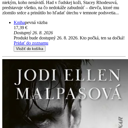
niekým, koho nenávidí. Had v ľudskej koži, Stacey Rhodesová,
predstavuje všetko, na čo nedokáže zabudnúť – dievča, ktoré mu
zlomilo srdce a prinútilo ho hľadať útechu v temnote podsvetia...
Kniha
pevná väzba
17,39 €
Dostupný 26. 8. 2026
Produkt bude dostupný 26. 8. 2026. Kto počká, ten sa dočká!
Pridať do zoznamu
Vložiť do košíka