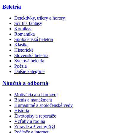
Beletria
Detektívky, trilery a horory
Sci-fi a fantasy
Komiksy
Romantika
Spoločenská beletria
Klasika
Historické
Slovenská beletria
Svetová beletria
Poézia
Ďalšie kategórie
Náučná a odborná
Motivácia a sebarozvoj
Biznis a manažment
Humanitné a spoločenské vedy
História
Životopisy a reportáže
Vzťahy a rodina
Zdravie a životný štýl
Počítače a internet