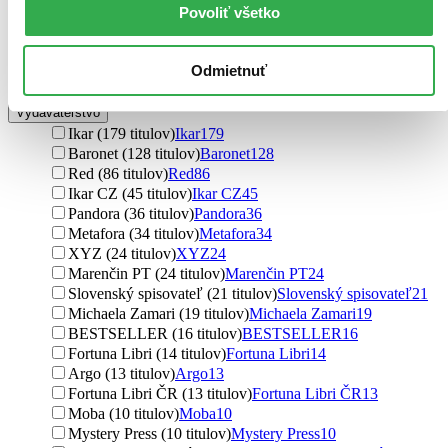
Povoliť všetko
E L James (7 titulov)
E L James
7
Jodi Ellen Malpasová (7 titulov)
Jodi Ellen Malpasová
7
Alessandra Torre (7 titulov)
Alessandra Torre
7
Odmietnuť
Ďalšie možnosti
Vydavateľstvo
Ikar (179 titulov)
Ikar
179
Baronet (128 titulov)
Baronet
128
Red (86 titulov)
Red
86
Ikar CZ (45 titulov)
Ikar CZ
45
Pandora (36 titulov)
Pandora
36
Metafora (34 titulov)
Metafora
34
XYZ (24 titulov)
XYZ
24
Marenčin PT (24 titulov)
Marenčin PT
24
Slovenský spisovateľ (21 titulov)
Slovenský spisovateľ
21
Michaela Zamari (19 titulov)
Michaela Zamari
19
BESTSELLER (16 titulov)
BESTSELLER
16
Fortuna Libri (14 titulov)
Fortuna Libri
14
Argo (13 titulov)
Argo
13
Fortuna Libri ČR (13 titulov)
Fortuna Libri ČR
13
Moba (10 titulov)
Moba
10
Mystery Press (10 titulov)
Mystery Press
10