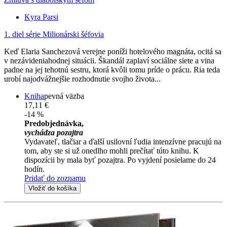
Kyra Parsi
1. diel série
Milionárski šéfovia
Keď Elaria Sanchezová verejne poníži hotelového magnáta, ocitá sa
v nezávideniahodnej situácii. Škandál zaplaví sociálne siete a vina
padne na jej tehotnú sestru, ktorá kvôli tomu príde o prácu. Ria teda
urobí najodvážnejšie rozhodnutie svojho života...
Kniha
pevná väzba
17,11 €
-14 %
Predobjednávka,
vychádza pozajtra
Vydavateľ, tlačiar a ďalší usilovní ľudia intenzívne pracujú na
tom, aby ste si už onedlho mohli prečítať túto knihu. K
dispozícii by mala byť pozajtra. Po vyjdení posielame do 24
hodín.
Pridať do zoznamu
Vložiť do košíka