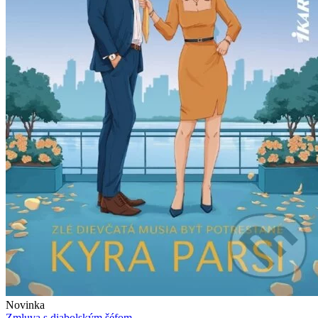
Novinka
Zmluva s diabolským šéfom