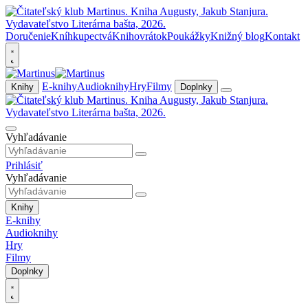
Doručenie
Kníhkupectvá
Knihovrátok
Poukážky
Knižný blog
Kontakt
E-knihy
Audioknihy
Hry
Filmy
Knihy
Doplnky
Vyhľadávanie
Prihlásiť
Vyhľadávanie
Knihy
E-knihy
Audioknihy
Hry
Filmy
Doplnky