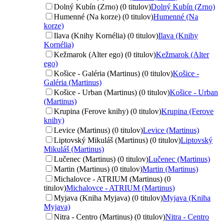
Dolný Kubín (Zrno) (0 titulov)
Dolný Kubín (Zrno)
Humenné (Na korze) (0 titulov)
Humenné (Na
korze)
Ilava (Knihy Kornélia) (0 titulov)
Ilava (Knihy
Kornélia)
Kežmarok (Alter ego) (0 titulov)
Kežmarok (Alter
ego)
Košice - Galéria (Martinus) (0 titulov)
Košice -
Galéria (Martinus)
Košice - Urban (Martinus) (0 titulov)
Košice - Urban
(Martinus)
Krupina (Ferove knihy) (0 titulov)
Krupina (Ferove
knihy)
Levice (Martinus) (0 titulov)
Levice (Martinus)
Liptovský Mikuláš (Martinus) (0 titulov)
Liptovský
Mikuláš (Martinus)
Lučenec (Martinus) (0 titulov)
Lučenec (Martinus)
Martin (Martinus) (0 titulov)
Martin (Martinus)
Michalovce - ATRIUM (Martinus) (0
titulov)
Michalovce - ATRIUM (Martinus)
Myjava (Kniha Myjava) (0 titulov)
Myjava (Kniha
Myjava)
Nitra - Centro (Martinus) (0 titulov)
Nitra - Centro