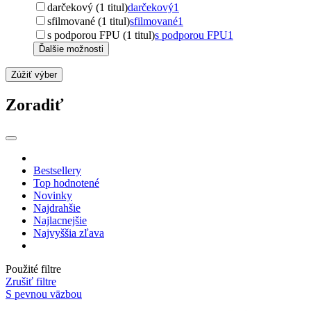
darčekový (1 titul)
darčekový
1
sfilmované (1 titul)
sfilmované
1
s podporou FPU (1 titul)
s podporou FPU
1
Ďalšie možnosti
Zúžiť výber
Zoradiť
Bestsellery
Top hodnotené
Novinky
Najdrahšie
Najlacnejšie
Najvyššia zľava
Použité filtre
Zrušiť filtre
S pevnou väzbou