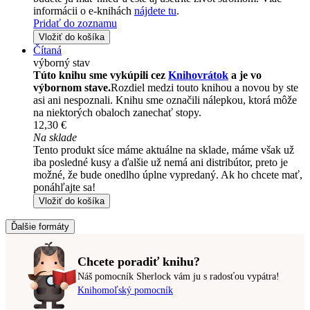
informácii o e-knihách
nájdete tu
.
Pridať do zoznamu
Vložiť do košíka
Čítaná
výborný stav
Túto knihu sme vykúpili cez
Knihovrátok
a je vo
výbornom stave.
Rozdiel medzi touto knihou a novou by ste
asi ani nespoznali. Knihu sme označili nálepkou, ktorá môže
na niektorých obaloch zanechať stopy.
12,30 €
Na sklade
Tento produkt síce máme aktuálne na sklade, máme však už
iba posledné kusy a ďalšie už nemá ani distribútor, preto je
možné, že bude onedlho úplne vypredaný. Ak ho chcete mať,
ponáhľajte sa!
Vložiť do košíka
Ďalšie formáty
Chcete poradiť knihu?
Náš pomocník Sherlock vám ju s radosťou vypátra!
Knihomoľský pomocník