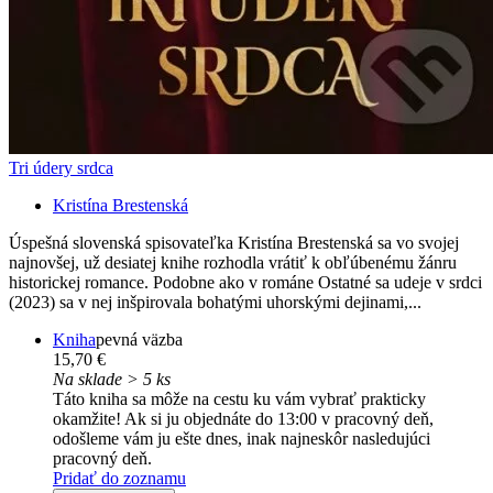
Tri údery srdca
Kristína Brestenská
Úspešná slovenská spisovateľka Kristína Brestenská sa vo svojej
najnovšej, už desiatej knihe rozhodla vrátiť k obľúbenému žánru
historickej romance. Podobne ako v románe Ostatné sa udeje v srdci
(2023) sa v nej inšpirovala bohatými uhorskými dejinami,...
Kniha
pevná väzba
15,70 €
Na sklade > 5 ks
Táto kniha sa môže na cestu ku vám vybrať prakticky
okamžite! Ak si ju objednáte do 13:00 v pracovný deň,
odošleme vám ju ešte dnes, inak najneskôr nasledujúci
pracovný deň.
Pridať do zoznamu