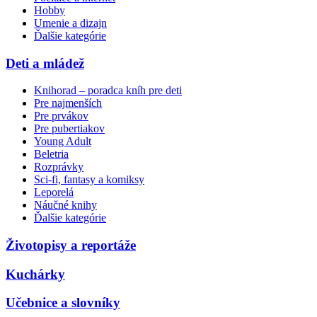
Hobby
Umenie a dizajn
Ďalšie kategórie
Deti a mládež
Knihorad – poradca kníh pre deti
Pre najmenších
Pre prvákov
Pre pubertiakov
Young Adult
Beletria
Rozprávky
Sci-fi, fantasy a komiksy
Leporelá
Náučné knihy
Ďalšie kategórie
Životopisy a reportáže
Kuchárky
Učebnice a slovníky