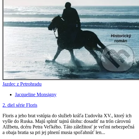
Jazdec z Petrohradu
Jacqueline Monsigny
2. diel série
Floris
Floris a jeho brat vstúpia do služieb kráľa Ľudovíta XV., ktorý ich
vyšle do Ruska. Majú splniť tajnú úlohu: dosadiť na trón cárovnú
Alžbetu, dcéru Petra Veľkého. Táto záležitosť je veľmi nebezpečná
a obaja bratia sa pri jej plnení musia spoľahnúť len...