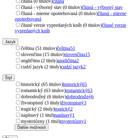
čítaná (0 titulov)
čítaná
čítaná - výborný stav (0 titulov)
čítaná - výborný stav
čítaná - mierne opotrebovaná (0 titulov)
čítaná - mierne
opotrebovaná
čítané verzie vypredaných kníh (0 titulov)
čítané verzie
vypredaných kníh
Jazyk
čeština (51 titulov)
čeština
51
slovenčina (15 titulov)
slovenčina
15
angličtina (2 tituly)
angličtina
2
cudzí jazyk (2 tituly)
cudzí jazyk
2
Štýl
historický (65 titulov)
historický
65
romantický (63 titulov)
romantický
63
dobrodružný (6 titulov)
dobrodružný
6
životopisný (3 tituly)
životopisný
3
tragický (2 tituly)
tragický
2
napínavý (1 titul)
napínavý
1
mysteriózny (1 titul)
mysteriózny
1
Ďalšie možnosti