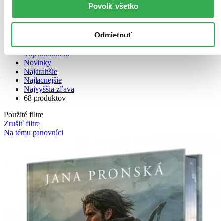
Povoliť všetko
Odmietnuť
Bestsellery
Top hodnotené
Novinky
Najdrahšie
Najlacnejšie
Najvyššia zľava
68 produktov
Použité filtre
Zrušiť filtre
Na tému panovníci