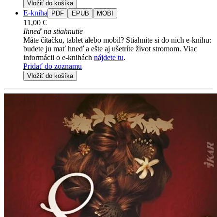
Vložiť do košíka
E-kniha
PDF
EPUB
MOBI
11,00 €
Ihneď na stiahnutie
Máte čítačku, tablet alebo mobil? Stiahnite si do nich e-knihu:
budete ju mať hneď a ešte aj ušetríte život stromom. Viac
informácii o e-knihách
nájdete tu
.
Pridať do zoznamu
Vložiť do košíka