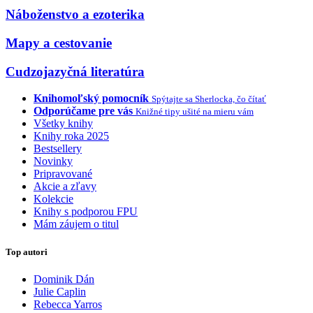
Náboženstvo a ezoterika
Mapy a cestovanie
Cudzojazyčná literatúra
Knihomoľský pomocník
Spýtajte sa Sherlocka, čo čítať
Odporúčame pre vás
Knižné tipy ušité na mieru vám
Všetky knihy
Knihy roka 2025
Bestsellery
Novinky
Pripravované
Akcie a zľavy
Kolekcie
Knihy s podporou FPU
Mám záujem o titul
Top autori
Dominik Dán
Julie Caplin
Rebecca Yarros