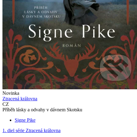
Novinka
Ztracená královna
CZ
Příběh lásky a odvahy v dávnem Skotsku
Signe Pike
1. diel série
Ztracená královna