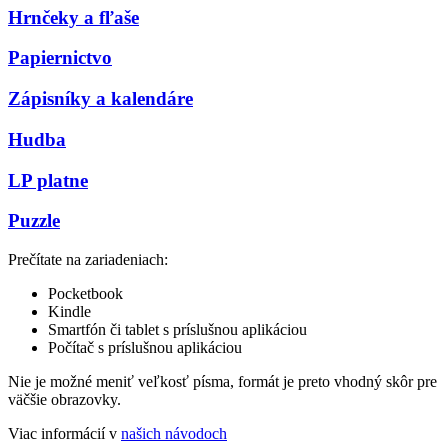
Hrnčeky a fľaše
Papiernictvo
Zápisníky a kalendáre
Hudba
LP platne
Puzzle
Prečítate na zariadeniach:
Pocketbook
Kindle
Smartfón či tablet s príslušnou aplikáciou
Počítač s príslušnou aplikáciou
Nie je možné meniť veľkosť písma, formát je preto vhodný skôr pre
väčšie obrazovky.
Viac informácií v
našich návodoch