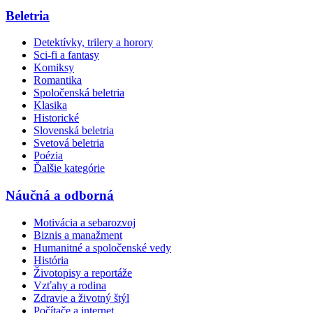
Beletria
Detektívky, trilery a horory
Sci-fi a fantasy
Komiksy
Romantika
Spoločenská beletria
Klasika
Historické
Slovenská beletria
Svetová beletria
Poézia
Ďalšie kategórie
Náučná a odborná
Motivácia a sebarozvoj
Biznis a manažment
Humanitné a spoločenské vedy
História
Životopisy a reportáže
Vzťahy a rodina
Zdravie a životný štýl
Počítače a internet