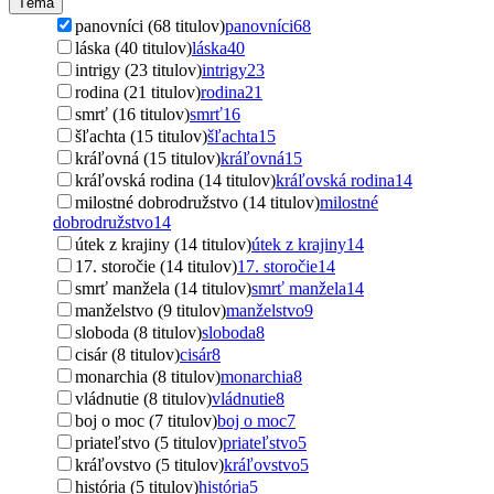
Téma
panovníci (68 titulov)
panovníci
68
láska (40 titulov)
láska
40
intrigy (23 titulov)
intrigy
23
rodina (21 titulov)
rodina
21
smrť (16 titulov)
smrť
16
šľachta (15 titulov)
šľachta
15
kráľovná (15 titulov)
kráľovná
15
kráľovská rodina (14 titulov)
kráľovská rodina
14
milostné dobrodružstvo (14 titulov)
milostné
dobrodružstvo
14
útek z krajiny (14 titulov)
útek z krajiny
14
17. storočie (14 titulov)
17. storočie
14
smrť manžela (14 titulov)
smrť manžela
14
manželstvo (9 titulov)
manželstvo
9
sloboda (8 titulov)
sloboda
8
cisár (8 titulov)
cisár
8
monarchia (8 titulov)
monarchia
8
vládnutie (8 titulov)
vládnutie
8
boj o moc (7 titulov)
boj o moc
7
priateľstvo (5 titulov)
priateľstvo
5
kráľovstvo (5 titulov)
kráľovstvo
5
história (5 titulov)
história
5