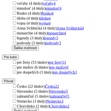
vzťahy (4 tituly)
vzťahy
4
minulosť (4 tituly)
minulosť
4
Rusko (4 tituly)
Rusko
4
úloha (4 tituly)
úloha
4
vojna (4 tituly)
vojna
4
Anna Svídnická (4 tituly)
Anna Svídnická
4
monarchie (4 tituly)
monarchie
4
legendy (3 tituly)
legendy
3
podvody (3 tituly)
podvody
3
Ďalšie možnosti
Pre koho
pre ženy (53 titulov)
pre ženy
53
pre mužov (6 titulov)
pre mužov
6
pre dospelých (3 tituly)
pre dospelých
3
Pôvod
Česko (22 titulov)
Česko
22
Slovensko (5 titulov)
Slovensko
5
zahraničný (5 titulov)
zahraničný
5
Nemecko (3 tituly)
Nemecko
3
Chorvátsko (2 tituly)
Chorvátsko
2