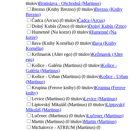
titulov)
Bratislava - Obchodná (Martinus)
Brezno (Knihy Brezno) (0 titulov)
Brezno (Knihy
Brezno)
Čadca (Arcus) (0 titulov)
Čadca (Arcus)
Dolný Kubín (Zrno) (0 titulov)
Dolný Kubín (Zrno)
Humenné (Na korze) (0 titulov)
Humenné (Na
korze)
Ilava (Knihy Kornélia) (0 titulov)
Ilava (Knihy
Kornélia)
Kežmarok (Alter ego) (0 titulov)
Kežmarok (Alter
ego)
Košice - Galéria (Martinus) (0 titulov)
Košice -
Galéria (Martinus)
Košice - Urban (Martinus) (0 titulov)
Košice - Urban
(Martinus)
Krupina (Ferove knihy) (0 titulov)
Krupina (Ferove
knihy)
Levice (Martinus) (0 titulov)
Levice (Martinus)
Liptovský Mikuláš (Martinus) (0 titulov)
Liptovský
Mikuláš (Martinus)
Lučenec (Martinus) (0 titulov)
Lučenec (Martinus)
Martin (Martinus) (0 titulov)
Martin (Martinus)
Michalovce - ATRIUM (Martinus) (0