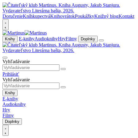
Doručenie
Kníhkupectvá
Knihovrátok
Poukážky
Knižný blog
Kontakt
E-knihy
Audioknihy
Hry
Filmy
Knihy
Doplnky
Vyhľadávanie
Prihlásiť
Vyhľadávanie
Knihy
E-knihy
Audioknihy
Hry
Filmy
Doplnky