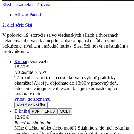
Sissi – osamelá cisárovná
Allison Pataki
2. diel série
Sisi
V polovici 19. storočia sa vo viedenských sálach a dvoranách
netancoval iba valčík a nepilo sa iba šampanské. Číhali v nich
pokušenie, rivalita a vražedné intrigy. Sissi čelí novým nástrahám a
protivníkom...
Kniha
pevná väzba
18,89 €
Na sklade > 5 ks
Táto kniha sa môže na cestu ku vám vybrať prakticky
okamžite! Ak si ju objednáte do 13:00 v pracovný deň,
odošleme vám ju ešte dnes, inak najneskôr nasledujúci
pracovný deň.
Pridať do zoznamu
Vložiť do košíka
E-kniha
PDF
EPUB
MOBI
12,90 €
Ihneď na stiahnutie
Máte čítačku, tablet alebo mobil? Stiahnite si do nich e-knihu:
budete ju mať hneď a ešte aj ušetríte život stromom. Viac