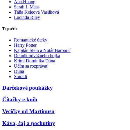
Ana Huang
Sarah J. Maas
Táňa Keleová Vasilková
Lucinda Riley
Top série
Romantické úteky
Harry Potter
Kapitán Stein a Notár Barbarič
Denník odvážneho bojka
Krimi Dominika Dána
Učím sa rozprávať
Duna
Smradi
Darčekové poukážky
Čítačky e-kníh
Vecičky od Martinusu
Káva, čaj a pochutiny