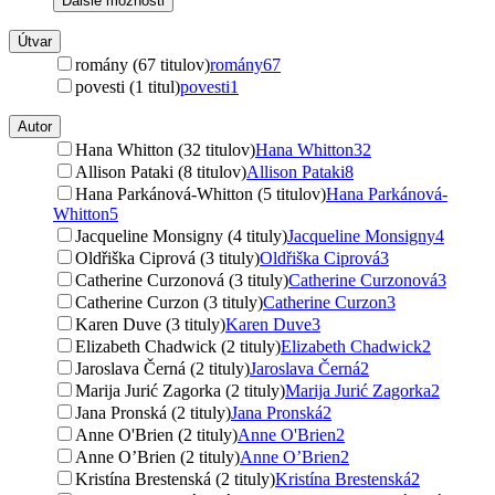
Ďalšie možnosti
Útvar
romány (67 titulov)
romány
67
povesti (1 titul)
povesti
1
Autor
Hana Whitton (32 titulov)
Hana Whitton
32
Allison Pataki (8 titulov)
Allison Pataki
8
Hana Parkánová-Whitton (5 titulov)
Hana Parkánová-
Whitton
5
Jacqueline Monsigny (4 tituly)
Jacqueline Monsigny
4
Oldřiška Ciprová (3 tituly)
Oldřiška Ciprová
3
Catherine Curzonová (3 tituly)
Catherine Curzonová
3
Catherine Curzon (3 tituly)
Catherine Curzon
3
Karen Duve (3 tituly)
Karen Duve
3
Elizabeth Chadwick (2 tituly)
Elizabeth Chadwick
2
Jaroslava Černá (2 tituly)
Jaroslava Černá
2
Marija Jurić Zagorka (2 tituly)
Marija Jurić Zagorka
2
Jana Pronská (2 tituly)
Jana Pronská
2
Anne O'Brien (2 tituly)
Anne O'Brien
2
Anne O’Brien (2 tituly)
Anne O’Brien
2
Kristína Brestenská (2 tituly)
Kristína Brestenská
2