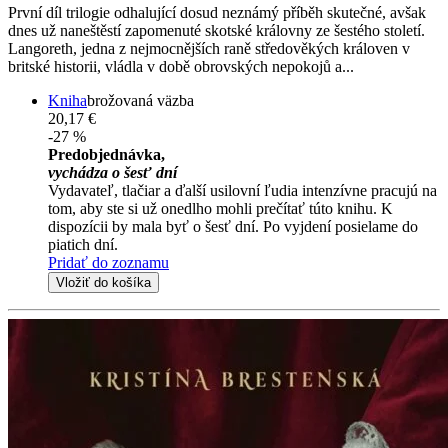
První díl trilogie odhalující dosud neznámý příběh skutečné, avšak
dnes už naneštěstí zapomenuté skotské královny ze šestého století.
Langoreth, jedna z nejmocnějších raně středověkých královen v
britské historii, vládla v době obrovských nepokojů a...
Kniha
brožovaná väzba
20,17 €
-27 %
Predobjednávka,
vychádza o šesť dní
Vydavateľ, tlačiar a ďalší usilovní ľudia intenzívne pracujú na
tom, aby ste si už onedlho mohli prečítať túto knihu. K
dispozícii by mala byť o šesť dní. Po vyjdení posielame do
piatich dní.
Pridať do zoznamu
Vložiť do košíka