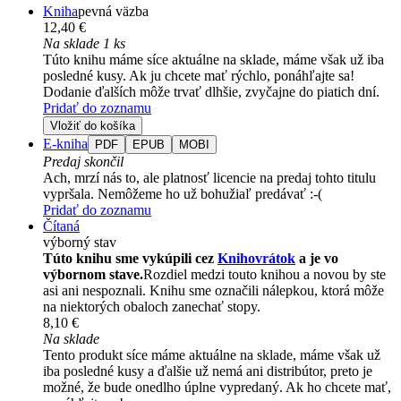
Kniha
pevná väzba
12,40 €
Na sklade 1 ks
Túto knihu máme síce aktuálne na sklade, máme však už iba
posledné kusy. Ak ju chcete mať rýchlo, ponáhľajte sa!
Dodanie ďalších môže trvať dlhšie, zvyčajne do piatich dní.
Pridať do zoznamu
Vložiť do košíka
E-kniha
PDF
EPUB
MOBI
Predaj skončil
Ach, mrzí nás to, ale platnosť licencie na predaj tohto titulu
vypršala. Nemôžeme ho už bohužiaľ predávať :-(
Pridať do zoznamu
Čítaná
výborný stav
Túto knihu sme vykúpili cez
Knihovrátok
a je vo
výbornom stave.
Rozdiel medzi touto knihou a novou by ste
asi ani nespoznali. Knihu sme označili nálepkou, ktorá môže
na niektorých obaloch zanechať stopy.
8,10 €
Na sklade
Tento produkt síce máme aktuálne na sklade, máme však už
iba posledné kusy a ďalšie už nemá ani distribútor, preto je
možné, že bude onedlho úplne vypredaný. Ak ho chcete mať,