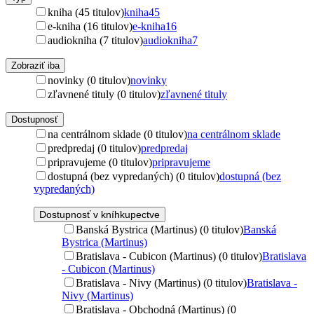
kniha (45 titulov)
kniha
45
e-kniha (16 titulov)
e-kniha
16
audiokniha (7 titulov)
audiokniha
7
Zobraziť iba
novinky (0 titulov)
novinky
zľavnené tituly (0 titulov)
zľavnené tituly
Dostupnosť
na centrálnom sklade (0 titulov)
na centrálnom sklade
predpredaj (0 titulov)
predpredaj
pripravujeme (0 titulov)
pripravujeme
dostupná (bez vypredaných) (0 titulov)
dostupná (bez
vypredaných)
Dostupnosť v kníhkupectve
Banská Bystrica (Martinus) (0 titulov)
Banská
Bystrica (Martinus)
Bratislava - Cubicon (Martinus) (0 titulov)
Bratislava
- Cubicon (Martinus)
Bratislava - Nivy (Martinus) (0 titulov)
Bratislava -
Nivy (Martinus)
Bratislava - Obchodná (Martinus) (0