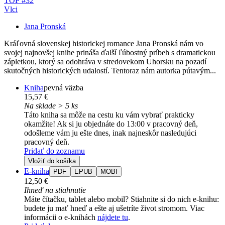
TOP #32
Vlci
Jana Pronská
Kráľovná slovenskej historickej romance Jana Pronská nám vo
svojej najnovšej knihe prináša ďalší ľúbostný príbeh s dramatickou
zápletkou, ktorý sa odohráva v stredovekom Uhorsku na pozadí
skutočných historických udalostí. Tentoraz nám autorka pútavým...
Kniha
pevná väzba
15,57 €
Na sklade > 5 ks
Táto kniha sa môže na cestu ku vám vybrať prakticky
okamžite! Ak si ju objednáte do 13:00 v pracovný deň,
odošleme vám ju ešte dnes, inak najneskôr nasledujúci
pracovný deň.
Pridať do zoznamu
Vložiť do košíka
E-kniha
PDF
EPUB
MOBI
12,50 €
Ihneď na stiahnutie
Máte čítačku, tablet alebo mobil? Stiahnite si do nich e-knihu:
budete ju mať hneď a ešte aj ušetríte život stromom. Viac
informácii o e-knihách
nájdete tu
.