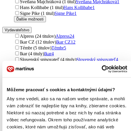
Svetlana Majchráková (1 titul)
Svetlana Majchráková
1
Hans Kollibabe (1 titul)
Hans Kollibabe
1
Signe Pike (1 titul)
Signe Pike
1
Ďalšie možnosti
Vydavateľstvo
Alpress (24 titulov)
Alpress
24
Ikar CZ (12 titulov)
Ikar CZ
12
Témbr (5 titulov)
Témbr
5
Ikar (4 tituly)
Ikar
4
Slovenský spisovateľ (4 tituly)
Slovenský spisovateľ
4
Arkus (4 tituly)
Arkus
4
Vyšehrad (2 tituly)
Vyšehrad
2
Knižní klub (2 tituly)
Knižní klub
2
BB/art (2 tituly)
BB/art
2
Smena (2 tituly)
Smena
2
Môžeme pracovať s cookies a kontaktnými údajmi?
Daxe (1 titul)
Daxe
1
Aby sme vedeli, ako sa na našom webe správate, a mohli
X Nakladatelství Universum (1 titul)
X Nakladatelství
vám zobraziť tie najlepšie tipy na knihy, zbierame cookies.
Universum
1
Kontrast (1 titul)
Kontrast
1
Niektoré sú naozaj potrebné a bez nich by naša stránka
Random House (1 titul)
Random House
1
vôbec nefungovala. Okrem toho používame analytické
Kodudek (1 titul)
Kodudek
1
cookies, ktoré nám umožňujú zisťovať, ako náš web
Universum (1 titul)
Universum
1