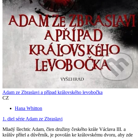
Adam ze Zbraslavi a případ královského levobočka
CZ
Hana Whitton
1. diel série
Adam ze Zbraslavi
Mladý šlechtic Adam, člen družiny českého krále Václava III. a
králův přítel a důvěrník, je povolán ke královskému dvoru, aby zde