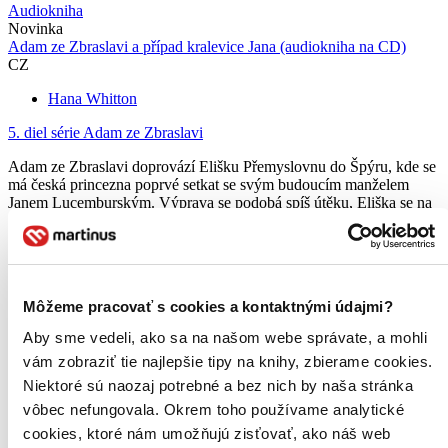
Audiokniha
Novinka
Adam ze Zbraslavi a případ kralevice Jana (audiokniha na CD)
CZ
Hana Whitton
5. diel série
Adam ze Zbraslavi
Adam ze Zbraslavi doprovází Elišku Přemyslovnu do Špýru, kde se
má česká princezna poprvé setkat se svým budoucím manželem
Janem Lucemburským. Výprava se podobá spíš útěku, Eliška se na
ni musela vydat tajně a v přestrojení, aby unikla nástrahám své...
Audiokniha
MP3 na CD
14,18 €
-14 %
Môžeme pracovať s cookies a kontaktnými údajmi?
Na sklade 2 ks
Túto audioknihu máme síce aktuálne na sklade, máme však
Aby sme vedeli, ako sa na našom webe správate, a mohli
už iba posledné kusy. Ak ju chcete mať rýchlo, ponáhľajte sa!
vám zobraziť tie najlepšie tipy na knihy, zbierame cookies.
Dodanie ďalších môže trvať dlhšie, zvyčajne do 18 dní.
Pridať do zoznamu
Niektoré sú naozaj potrebné a bez nich by naša stránka
Vložiť do košíka
vôbec nefungovala. Okrem toho používame analytické
cookies, ktoré nám umožňujú zisťovať, ako náš web