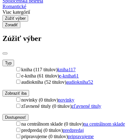
Spoločenská beletria
Romantické
Viac kategórií
Zúžiť výber
Zoradiť
Zúžiť výber
Typ
kniha (117 titulov)
kniha
117
e-kniha (61 titulov)
e-kniha
61
audiokniha (52 titulov)
audiokniha
52
Zobraziť iba
novinky (0 titulov)
novinky
zľavnené tituly (0 titulov)
zľavnené tituly
Dostupnosť
na centrálnom sklade (0 titulov)
na centrálnom sklade
predpredaj (0 titulov)
predpredaj
pripravujeme (0 titulov)
pripravujeme