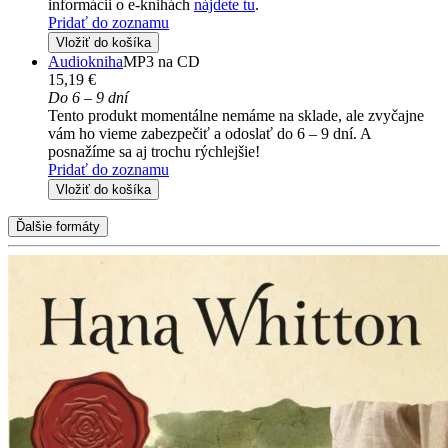
informácii o e-knihách
nájdete tu
.
Pridať do zoznamu
Vložiť do košíka
Audiokniha
MP3 na CD
15,19 €
Do 6 – 9 dní
Tento produkt momentálne nemáme na sklade, ale zvyčajne
vám ho vieme zabezpečiť a odoslať do 6 – 9 dní. A
posnažíme sa aj trochu rýchlejšie!
Pridať do zoznamu
Vložiť do košíka
Ďalšie formáty