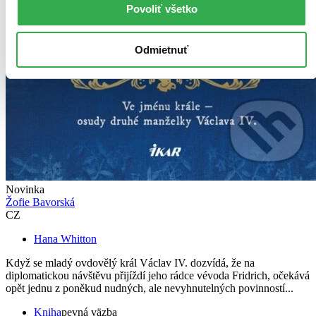
Povoliť všetko
Odmietnuť
Novinka
Žofie Bavorská
CZ
Hana Whitton
Když se mladý ovdovělý král Václav IV. dozvídá, že na
diplomatickou návštěvu přijíždí jeho rádce vévoda Fridrich, očekává
opět jednu z poněkud nudných, ale nevyhnutelných povinností...
Kniha
pevná väzba