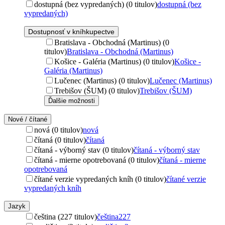
dostupná (bez vypredaných) (0 titulov)
dostupná (bez
vypredaných)
Dostupnosť v kníhkupectve
Bratislava - Obchodná (Martinus) (0
titulov)
Bratislava - Obchodná (Martinus)
Košice - Galéria (Martinus) (0 titulov)
Košice -
Galéria (Martinus)
Lučenec (Martinus) (0 titulov)
Lučenec (Martinus)
Trebišov (ŠUM) (0 titulov)
Trebišov (ŠUM)
Ďalšie možnosti
Nové / čítané
nová (0 titulov)
nová
čítaná (0 titulov)
čítaná
čítaná - výborný stav (0 titulov)
čítaná - výborný stav
čítaná - mierne opotrebovaná (0 titulov)
čítaná - mierne
opotrebovaná
čítané verzie vypredaných kníh (0 titulov)
čítané verzie
vypredaných kníh
Jazyk
čeština (227 titulov)
čeština
227