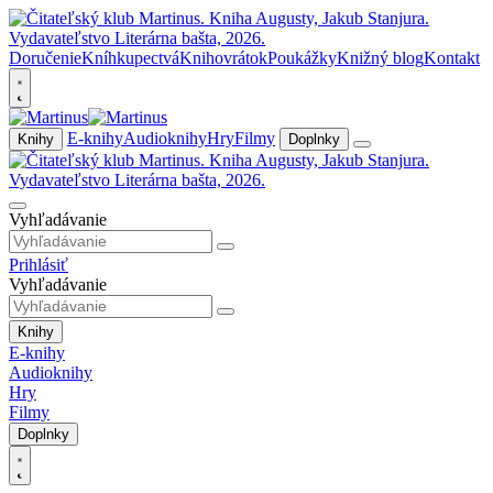
Doručenie
Kníhkupectvá
Knihovrátok
Poukážky
Knižný blog
Kontakt
E-knihy
Audioknihy
Hry
Filmy
Knihy
Doplnky
Vyhľadávanie
Prihlásiť
Vyhľadávanie
Knihy
E-knihy
Audioknihy
Hry
Filmy
Doplnky