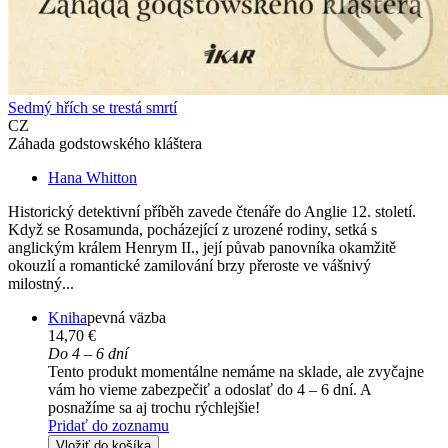
Sedmý hřích se trestá smrtí
CZ
Záhada godstowského kláštera
Hana Whitton
Historický detektivní příběh zavede čtenáře do Anglie 12. století.
Když se Rosamunda, pocházející z urozené rodiny, setká s
anglickým králem Henrym II., její půvab panovníka okamžitě
okouzlí a romantické zamilování brzy přeroste ve vášnivý
milostný...
Kniha
pevná väzba
14,70 €
Do 4 – 6 dní
Tento produkt momentálne nemáme na sklade, ale zvyčajne
vám ho vieme zabezpečiť a odoslať do 4 – 6 dní. A
posnažíme sa aj trochu rýchlejšie!
Pridať do zoznamu
Vložiť do košíka