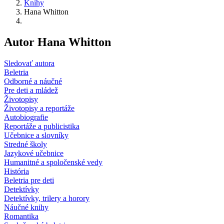
Knihy
Hana Whitton
Autor Hana Whitton
Sledovať autora
Beletria
Odborné a náučné
Pre deti a mládež
Životopisy
Životopisy a reportáže
Autobiografie
Reportáže a publicistika
Učebnice a slovníky
Stredné školy
Jazykové učebnice
Humanitné a spoločenské vedy
História
Beletria pre deti
Detektívky
Detektívky, trilery a horory
Náučné knihy
Romantika