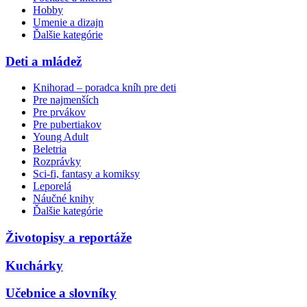
Hobby
Umenie a dizajn
Ďalšie kategórie
Deti a mládež
Knihorad – poradca kníh pre deti
Pre najmenších
Pre prvákov
Pre pubertiakov
Young Adult
Beletria
Rozprávky
Sci-fi, fantasy a komiksy
Leporelá
Náučné knihy
Ďalšie kategórie
Životopisy a reportáže
Kuchárky
Učebnice a slovníky