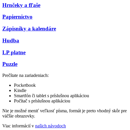
Hrnčeky a fľaše
Papiernictvo
Zápisníky a kalendáre
Hudba
LP platne
Puzzle
Prečítate na zariadeniach:
Pocketbook
Kindle
Smartfón či tablet s príslušnou aplikáciou
Počítač s príslušnou aplikáciou
Nie je možné meniť veľkosť písma, formát je preto vhodný skôr pre
väčšie obrazovky.
Viac informácií v
našich návodoch