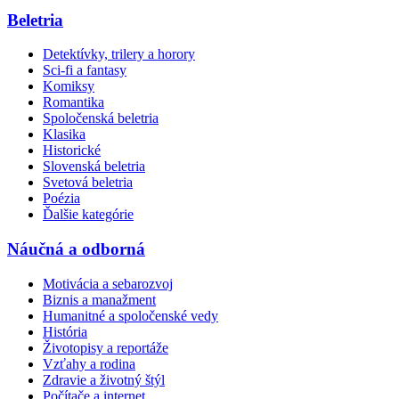
Beletria
Detektívky, trilery a horory
Sci-fi a fantasy
Komiksy
Romantika
Spoločenská beletria
Klasika
Historické
Slovenská beletria
Svetová beletria
Poézia
Ďalšie kategórie
Náučná a odborná
Motivácia a sebarozvoj
Biznis a manažment
Humanitné a spoločenské vedy
História
Životopisy a reportáže
Vzťahy a rodina
Zdravie a životný štýl
Počítače a internet