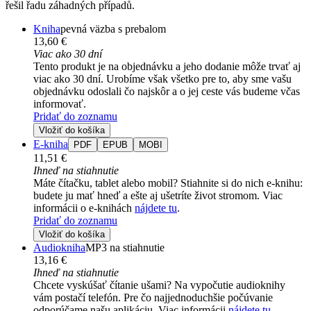
řešil řadu záhadných případů.
Kniha
pevná väzba s prebalom
13,60 €
Viac ako 30 dní
Tento produkt je na objednávku a jeho dodanie môže trvať aj
viac ako 30 dní. Urobíme však všetko pre to, aby sme vašu
objednávku odoslali čo najskôr a o jej ceste vás budeme včas
informovať.
Pridať do zoznamu
Vložiť do košíka
E-kniha
PDF
EPUB
MOBI
11,51 €
Ihneď na stiahnutie
Máte čítačku, tablet alebo mobil? Stiahnite si do nich e-knihu:
budete ju mať hneď a ešte aj ušetríte život stromom. Viac
informácii o e-knihách
nájdete tu
.
Pridať do zoznamu
Vložiť do košíka
Audiokniha
MP3 na stiahnutie
13,16 €
Ihneď na stiahnutie
Chcete vyskúšať čítanie ušami? Na vypočutie audioknihy
vám postačí telefón. Pre čo najjednoduchšie počúvanie
odporúčame našu aplikáciu. Viac informácii
nájdete tu
.