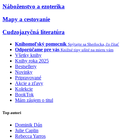
Náboženstvo a ezoterika
Mapy a cestovanie
Cudzojazyčná literatúra
Knihomoľský pomocník
Spýtajte sa Sherlocka, čo čítať
Odporúčame pre vás
Knižné tipy ušité na mieru vám
Všetky knihy
Knihy roka 2025
Bestsellery
Novinky
Pripravované
Akcie a zľavy
Kolekcie
BookTok
Mám záujem o titul
Top autori
Dominik Dán
Julie Caplin
Rebecca Yarros