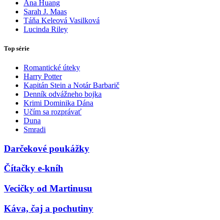
Ana Huang
Sarah J. Maas
Táňa Keleová Vasilková
Lucinda Riley
Top série
Romantické úteky
Harry Potter
Kapitán Stein a Notár Barbarič
Denník odvážneho bojka
Krimi Dominika Dána
Učím sa rozprávať
Duna
Smradi
Darčekové poukážky
Čítačky e-kníh
Vecičky od Martinusu
Káva, čaj a pochutiny