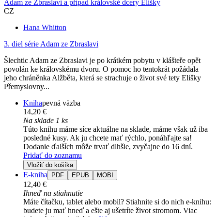
Adam ze Zbraslavi a případ královské dcery Elišky
CZ
Hana Whitton
3. diel série
Adam ze Zbraslavi
Šlechtic Adam ze Zbraslavi je po krátkém pobytu v klášteře opět
povolán ke královskému dvoru. O pomoc ho tentokrát požádala
jeho chráněnka Alžběta, která se strachuje o život své tety Elišky
Přemyslovny...
Kniha
pevná väzba
14,20 €
Na sklade 1 ks
Túto knihu máme síce aktuálne na sklade, máme však už iba
posledné kusy. Ak ju chcete mať rýchlo, ponáhľajte sa!
Dodanie ďalších môže trvať dlhšie, zvyčajne do 16 dní.
Pridať do zoznamu
Vložiť do košíka
E-kniha
PDF
EPUB
MOBI
12,40 €
Ihneď na stiahnutie
Máte čítačku, tablet alebo mobil? Stiahnite si do nich e-knihu:
budete ju mať hneď a ešte aj ušetríte život stromom. Viac