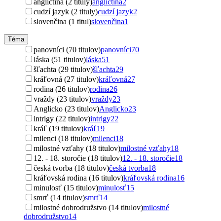
angličtina (2 tituly)
angličtina
2
cudzí jazyk (2 tituly)
cudzí jazyk
2
slovenčina (1 titul)
slovenčina
1
Téma
panovníci (70 titulov)
panovníci
70
láska (51 titulov)
láska
51
šľachta (29 titulov)
šľachta
29
kráľovná (27 titulov)
kráľovná
27
rodina (26 titulov)
rodina
26
vraždy (23 titulov)
vraždy
23
Anglicko (23 titulov)
Anglicko
23
intrigy (22 titulov)
intrigy
22
kráľ (19 titulov)
kráľ
19
milenci (18 titulov)
milenci
18
milostné vzťahy (18 titulov)
milostné vzťahy
18
12. - 18. storočie (18 titulov)
12. - 18. storočie
18
česká tvorba (18 titulov)
česká tvorba
18
kráľovská rodina (16 titulov)
kráľovská rodina
16
minulosť (15 titulov)
minulosť
15
smrť (14 titulov)
smrť
14
milostné dobrodružstvo (14 titulov)
milostné
dobrodružstvo
14