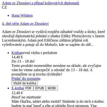
Adam ze Zbraslavi a případ královských diplomatů
CZ
Hana Whitton
4. diel série
Adam ze Zbraslavi
Adam ze Zbraslavi se vydává rozplést záhadné vraždy a útoky, které
ohrožují diplomatická jednání o sňatku Elišky Přemyslovny s Janem
Lucemburským. Adam pod Eliščinou záštitou přijímá roli
vyšetřovatele a putuje až do Mohuče, kde se zaplete do sítě...
Kniha
pevná väzba s prebalom
14,40 €
Do 13 – 18 dní
Tento produkt momentálne nemáme na sklade, ale zvyčajne
vám ho vieme zabezpečiť a odoslať do 13 – 18 dní. A
posnažíme sa aj trochu rýchlejšie!
Pridať do zoznamu
Vložiť do košíka
E-kniha
PDF
EPUB
MOBI
12,40 €
Ihneď na stiahnutie
Máte čítačku, tablet alebo mobil? Stiahnite si do nich e-knihu:
budete ju mať hneď a ešte aj ušetríte život stromom. Viac