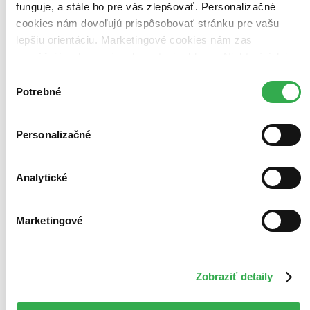
funguje, a stále ho pre vás zlepšovať. Personalizačné
cookies nám dovoľujú prispôsobovať stránku pre vašu
lepšiu orientáciu. Marketingové cookies nám zas
umožňujú zobrazenie relevantnej reklamy. Niektoré údaje
zdieľame aj s tretími stranami. Veľmi by nám pomohlo,
Výber
keby sme mohli používať všetky tieto cookies. Ďakujeme!
Potrebné
súhlasu
Personalizačné
Analytické
Marketingové
Zobraziť detaily