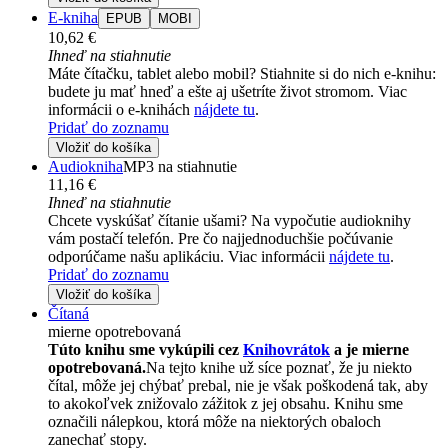
E-kniha
EPUB
MOBI
10,62 €
Ihneď na stiahnutie
Máte čítačku, tablet alebo mobil? Stiahnite si do nich e-knihu:
budete ju mať hneď a ešte aj ušetríte život stromom. Viac
informácii o e-knihách
nájdete tu
.
Pridať do zoznamu
Vložiť do košíka
Audiokniha
MP3 na stiahnutie
11,16 €
Ihneď na stiahnutie
Chcete vyskúšať čítanie ušami? Na vypočutie audioknihy
vám postačí telefón. Pre čo najjednoduchšie počúvanie
odporúčame našu aplikáciu. Viac informácii
nájdete tu
.
Pridať do zoznamu
Vložiť do košíka
Čítaná
mierne opotrebovaná
Túto knihu sme vykúpili cez
Knihovrátok
a je mierne
opotrebovaná.
Na tejto knihe už síce poznať, že ju niekto
čítal, môže jej chýbať prebal, nie je však poškodená tak, aby
to akokoľvek znižovalo zážitok z jej obsahu. Knihu sme
označili nálepkou, ktorá môže na niektorých obaloch
zanechať stopy.