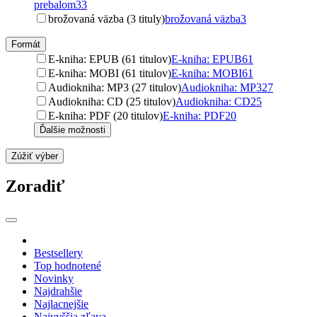
prebalom
33
brožovaná väzba (3 tituly)
brožovaná väzba
3
Formát
E-kniha: EPUB (61 titulov)
E-kniha: EPUB
61
E-kniha: MOBI (61 titulov)
E-kniha: MOBI
61
Audiokniha: MP3 (27 titulov)
Audiokniha: MP3
27
Audiokniha: CD (25 titulov)
Audiokniha: CD
25
E-kniha: PDF (20 titulov)
E-kniha: PDF
20
Ďalšie možnosti
Zúžiť výber
Zoradiť
Bestsellery
Top hodnotené
Novinky
Najdrahšie
Najlacnejšie
Najvyššia zľava