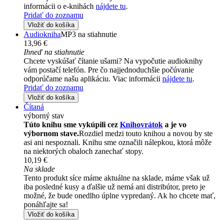
informácii o e-knihách
nájdete tu
.
Pridať do zoznamu
Vložiť do košíka
Audiokniha
MP3 na stiahnutie
13,96 €
Ihneď na stiahnutie
Chcete vyskúšať čítanie ušami? Na vypočutie audioknihy
vám postačí telefón. Pre čo najjednoduchšie počúvanie
odporúčame našu aplikáciu. Viac informácii
nájdete tu
.
Pridať do zoznamu
Vložiť do košíka
Čítaná
výborný stav
Túto knihu sme vykúpili cez
Knihovrátok
a je vo
výbornom stave.
Rozdiel medzi touto knihou a novou by ste
asi ani nespoznali. Knihu sme označili nálepkou, ktorá môže
na niektorých obaloch zanechať stopy.
10,19 €
Na sklade
Tento produkt síce máme aktuálne na sklade, máme však už
iba posledné kusy a ďalšie už nemá ani distribútor, preto je
možné, že bude onedlho úplne vypredaný. Ak ho chcete mať,
ponáhľajte sa!
Vložiť do košíka