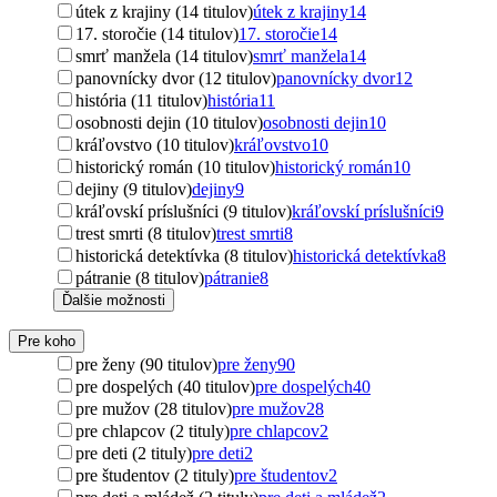
útek z krajiny (14 titulov)
útek z krajiny
14
17. storočie (14 titulov)
17. storočie
14
smrť manžela (14 titulov)
smrť manžela
14
panovnícky dvor (12 titulov)
panovnícky dvor
12
história (11 titulov)
história
11
osobnosti dejin (10 titulov)
osobnosti dejin
10
kráľovstvo (10 titulov)
kráľovstvo
10
historický román (10 titulov)
historický román
10
dejiny (9 titulov)
dejiny
9
kráľovskí príslušníci (9 titulov)
kráľovskí príslušníci
9
trest smrti (8 titulov)
trest smrti
8
historická detektívka (8 titulov)
historická detektívka
8
pátranie (8 titulov)
pátranie
8
Ďalšie možnosti
Pre koho
pre ženy (90 titulov)
pre ženy
90
pre dospelých (40 titulov)
pre dospelých
40
pre mužov (28 titulov)
pre mužov
28
pre chlapcov (2 tituly)
pre chlapcov
2
pre deti (2 tituly)
pre deti
2
pre študentov (2 tituly)
pre študentov
2