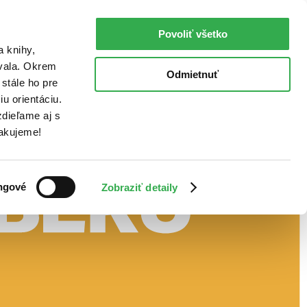
Povoliť všetko
a knihy,
ovala. Okrem
Odmietnuť
stále ho pre
u orientáciu.
dieľame aj s
Ďakujeme!
ngové
Zobraziť detaily