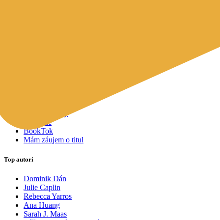
Mapy a cestovanie
Cudzojazyčná literatúra
Knihomoľský pomocník
Spýtajte sa Sherlocka, čo čítať
Odporúčame pre vás
Knižné tipy ušité na mieru vám
Všetky knihy
Knihy roka 2025
Bestsellery
Novinky
Pripravované
Akcie a zľavy
Kolekcie
BookTok
Mám záujem o titul
Top autori
Dominik Dán
Julie Caplin
Rebecca Yarros
Ana Huang
Sarah J. Maas