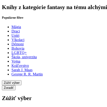
Knihy z kategórie fantasy na tému alchým
Populárne filtre
Mágia
Draci
Upíri
Vlkolaci
Démoni
Bohovia
LGBTQ+
Škola, univerzita
Vojna
Kráľovstvo
Sarah J. Maas
George R. R. Martin
Zúžiť výber
Zoradiť
Zúžiť výber