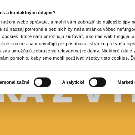
es a kontaktnými údajmi?
našom webe správate, a mohli vám zobraziť tie najlepšie tipy n
é sú naozaj potrebné a bez nich by naša stránka vôbec nefung
 cookies, ktoré nám umožňujú zisťovať, ako náš web funguje, a 
ačné cookies nám dovoľujú prispôsobovať stránku pre vašu lepši
zas umožňujú zobrazenie relevantnej reklamy. Niektoré údaje z
y nám pomohlo, keby sme mohli používať všetky tieto cookies. 
ersonalizačné
Analytické
Marketi