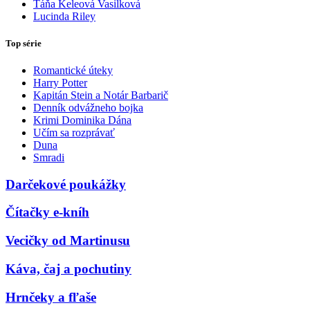
Táňa Keleová Vasilková
Lucinda Riley
Top série
Romantické úteky
Harry Potter
Kapitán Stein a Notár Barbarič
Denník odvážneho bojka
Krimi Dominika Dána
Učím sa rozprávať
Duna
Smradi
Darčekové poukážky
Čítačky e-kníh
Vecičky od Martinusu
Káva, čaj a pochutiny
Hrnčeky a fľaše