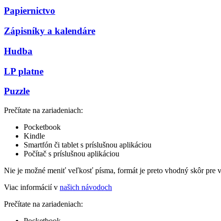
Papiernictvo
Zápisníky a kalendáre
Hudba
LP platne
Puzzle
Prečítate na zariadeniach:
Pocketbook
Kindle
Smartfón či tablet s príslušnou aplikáciou
Počítač s príslušnou aplikáciou
Nie je možné meniť veľkosť písma, formát je preto vhodný skôr pre 
Viac informácií v
našich návodoch
Prečítate na zariadeniach:
Pocketbook