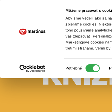
Doručenie
Kníhkupectvá
Knihovrátok
Poukážky
Knižný blog
Kontakt
Môžeme pracovať s cooki
Aby sme vedeli, ako sa na 
zbierame cookies. Niektor
E-knihy
Audioknihy
Hry
Filmy
Knihy
Doplnky
toho používame analytické
vás zlepšovať. Personaliz
Vyhľadávanie
Marketingové cookies nám 
tretími stranami. Veľmi b
Prihlásiť
Vyhľadávanie
Výber
Knihy
Potrebné
P
súhlasu
E-knihy
Audioknihy
Hry
Filmy
Doplnky
Beletria