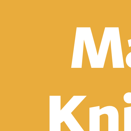
Detektívky, trilery a horory
Sci-fi a fantasy
Komiksy
Romantika
Spoločenská beletria
Klasika
Historické
Slovenská beletria
Svetová beletria
Poézia
Ďalšie kategórie
Náučná a odborná
Motivácia a sebarozvoj
Biznis a manažment
Humanitné a spoločenské vedy
História
Životopisy a reportáže
Vzťahy a rodina
Zdravie a životný štýl
Počítače a internet
Hobby
Umenie a dizajn