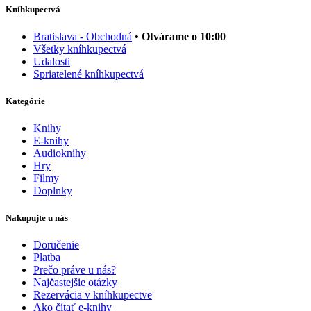
Kníhkupectvá
Bratislava - Obchodná
• Otvárame o 10:00
Všetky kníhkupectvá
Udalosti
Spriatelené kníhkupectvá
Kategórie
Knihy
E-knihy
Audioknihy
Hry
Filmy
Doplnky
Nakupujte u nás
Doručenie
Platba
Prečo práve u nás?
Najčastejšie otázky
Rezervácia v kníhkupectve
Ako čítať e-knihy