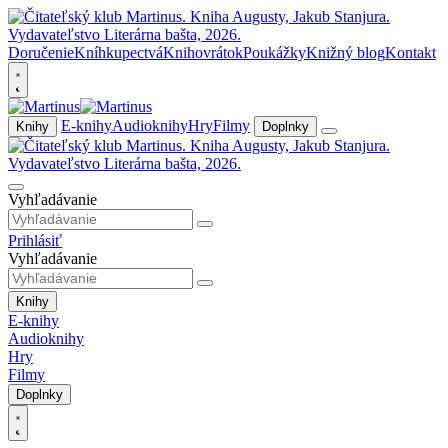
Doručenie
Kníhkupectvá
Knihovrátok
Poukážky
Knižný blog
Kontakt
E-knihy
Audioknihy
Hry
Filmy
Knihy
Doplnky
Vyhľadávanie
Prihlásiť
Vyhľadávanie
Knihy
E-knihy
Audioknihy
Hry
Filmy
Doplnky