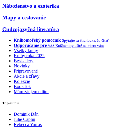
Náboženstvo a ezoterika
Mapy a cestovanie
Cudzojazyčná literatúra
Knihomoľský pomocník
Spýtajte sa Sherlocka, čo čítať
Odporúčame pre vás
Knižné tipy ušité na mieru vám
Všetky knihy
Knihy roka 2025
Bestsellery
Novinky
Pripravované
Akcie a zľavy
Kolekcie
BookTok
Mám záujem o titul
Top autori
Dominik Dán
Julie Caplin
Rebecca Yarros