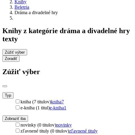
Knihy
Beletria
Dráma a divadelné hry
Knihy z kategórie dráma a divadelné hry
texty
Zúžiť výber
Zoradiť
Zúžiť výber
Typ
kniha (7 titulov)
kniha
7
e-kniha (1 titul)
e-kniha
1
Zobraziť iba
novinky (0 titulov)
novinky
zľavnené tituly (0 titulov)
zľavnené tituly