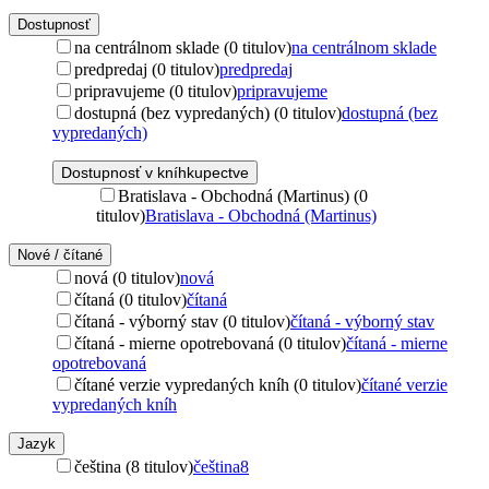
Dostupnosť
na centrálnom sklade (0 titulov)
na centrálnom sklade
predpredaj (0 titulov)
predpredaj
pripravujeme (0 titulov)
pripravujeme
dostupná (bez vypredaných) (0 titulov)
dostupná (bez
vypredaných)
Dostupnosť v kníhkupectve
Bratislava - Obchodná (Martinus) (0
titulov)
Bratislava - Obchodná (Martinus)
Nové / čítané
nová (0 titulov)
nová
čítaná (0 titulov)
čítaná
čítaná - výborný stav (0 titulov)
čítaná - výborný stav
čítaná - mierne opotrebovaná (0 titulov)
čítaná - mierne
opotrebovaná
čítané verzie vypredaných kníh (0 titulov)
čítané verzie
vypredaných kníh
Jazyk
čeština (8 titulov)
čeština
8