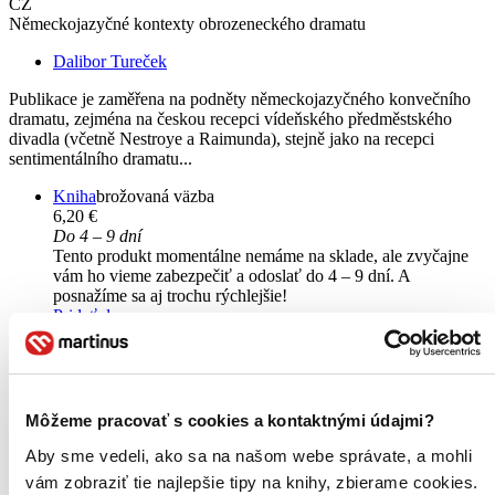
CZ
Německojazyčné kontexty obrozeneckého dramatu
Dalibor Tureček
Publikace je zaměřena na podněty německojazyčného konvečního
dramatu, zejména na českou recepci vídeňského předměstského
divadla (včetně Nestroye a Raimunda), stejně jako na recepci
sentimentálního dramatu...
Kniha
brožovaná väzba
6,20 €
Do 4 – 9 dní
Tento produkt momentálne nemáme na sklade, ale zvyčajne
vám ho vieme zabezpečiť a odoslať do 4 – 9 dní. A
posnažíme sa aj trochu rýchlejšie!
Pridať do zoznamu
Vložiť do košíka
Môžeme pracovať s cookies a kontaktnými údajmi?
Aby sme vedeli, ako sa na našom webe správate, a mohli
vám zobraziť tie najlepšie tipy na knihy, zbierame cookies.