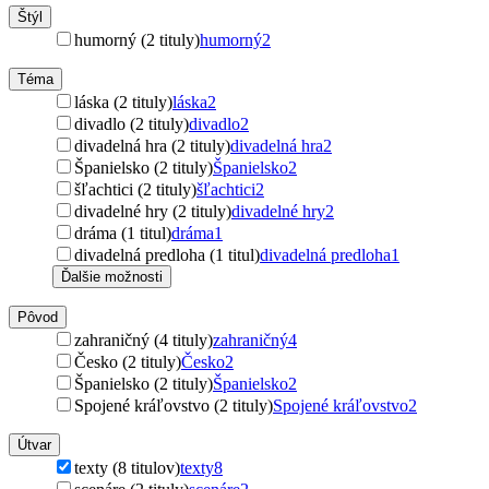
Štýl
humorný (2 tituly)
humorný
2
Téma
láska (2 tituly)
láska
2
divadlo (2 tituly)
divadlo
2
divadelná hra (2 tituly)
divadelná hra
2
Španielsko (2 tituly)
Španielsko
2
šľachtici (2 tituly)
šľachtici
2
divadelné hry (2 tituly)
divadelné hry
2
dráma (1 titul)
dráma
1
divadelná predloha (1 titul)
divadelná predloha
1
Ďalšie možnosti
Pôvod
zahraničný (4 tituly)
zahraničný
4
Česko (2 tituly)
Česko
2
Španielsko (2 tituly)
Španielsko
2
Spojené kráľovstvo (2 tituly)
Spojené kráľovstvo
2
Útvar
texty (8 titulov)
texty
8