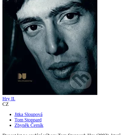
Hry II.
CZ
Jitka Sloupová
Tom Stoppard
Zbyněk Černík