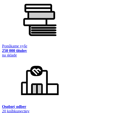
Ponúkame vyše
250 000 titulov
na sklade
Osobný odber
20 kníhkupectiev