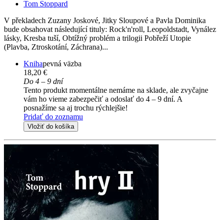
Tom Stoppard
V překladech Zuzany Joskové, Jitky Sloupové a Pavla Dominika
bude obsahovat následující tituly: Rock'n'roll, Leopoldstadt, Vynález
lásky, Kresba tuší, Obtížný problém a trilogii Pobřeží Utopie
(Plavba, Ztroskotání, Záchrana)...
Kniha
pevná väzba
18,20 €
Do 4 – 9 dní
Tento produkt momentálne nemáme na sklade, ale zvyčajne
vám ho vieme zabezpečiť a odoslať do 4 – 9 dní. A
posnažíme sa aj trochu rýchlejšie!
Pridať do zoznamu
Vložiť do košíka