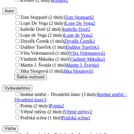
scenáre (2 tituly)
scenáre
2
Autor
Tom Stoppard (2 tituly)
Tom Stoppard
2
Lope De Vega (2 tituly)
Lope De Vega
2
Isabelle Doré (2 tituly)
Isabelle Doré
2
Lope de Vega (2 tituly)
Lope de Vega
2
Zbyněk Černík (1 titul)
Zbyněk Černík
1
Dalibor Tureček (1 titul)
Dalibor Tureček
1
Věra Velemanová (1 titul)
Věra Velemanová
1
Vladimír Mikulka (1 titul)
Vladimír Mikulka
1
Martin J. Švejda (1 titul)
Martin J. Švejda
1
Jitka Sloupová (1 titul)
Jitka Sloupová
1
Ďalšie možnosti
Vydavateľstvo
Institut umění – Divadelní ústav (3 tituly)
Institut umění –
Divadelní ústav
3
Pointa (2 tituly)
Pointa
2
Větrné mlýny (2 tituly)
Větrné mlýny
2
Pražská scéna (1 titul)
Pražská scéna
1
Väzba