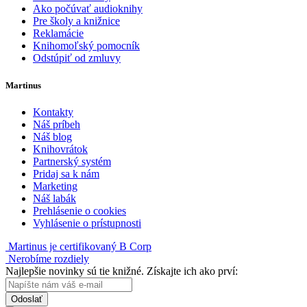
Ako počúvať audioknihy
Pre školy a knižnice
Reklamácie
Knihomoľský pomocník
Odstúpiť od zmluvy
Martinus
Kontakty
Náš príbeh
Náš blog
Knihovrátok
Partnerský systém
Pridaj sa k nám
Marketing
Náš labák
Prehlásenie o cookies
Vyhlásenie o prístupnosti
Martinus je certifikovaný B Corp
Nerobíme rozdiely
Najlepšie novinky sú tie knižné. Získajte ich ako prví:
Odoslať