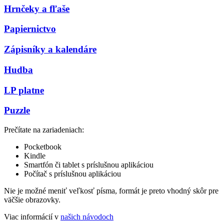
Hrnčeky a fľaše
Papiernictvo
Zápisníky a kalendáre
Hudba
LP platne
Puzzle
Prečítate na zariadeniach:
Pocketbook
Kindle
Smartfón či tablet s príslušnou aplikáciou
Počítač s príslušnou aplikáciou
Nie je možné meniť veľkosť písma, formát je preto vhodný skôr pre
väčšie obrazovky.
Viac informácií v
našich návodoch