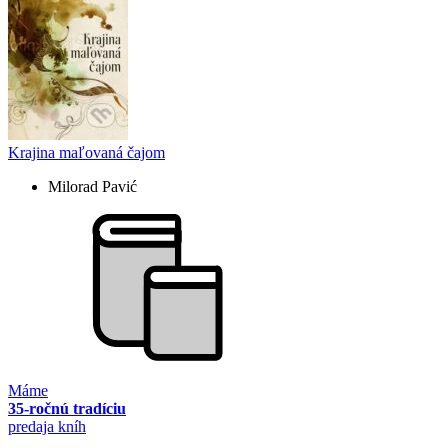
Krajina maľovaná čajom
Milorad Pavić
Máme
35-ročnú tradíciu
predaja kníh