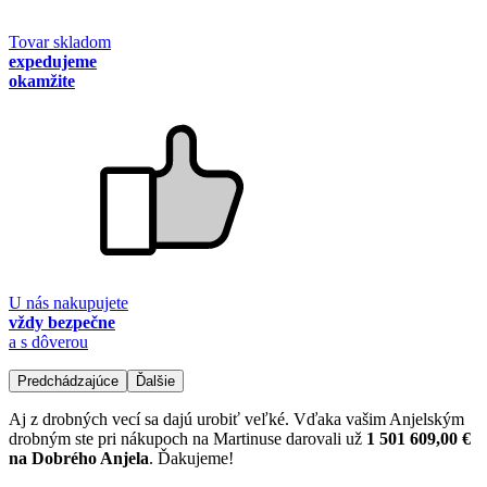
Tovar skladom
expedujeme
okamžite
U nás nakupujete
vždy bezpečne
a s dôverou
Predchádzajúce
Ďalšie
Aj z drobných vecí sa dajú urobiť veľké. Vďaka vašim Anjelským
drobným ste pri nákupoch na Martinuse darovali už
1 501 609,00 €
na Dobrého Anjela
. Ďakujeme!