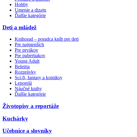
Hobby
Umenie a dizajn
Ďalšie kategórie
Deti a mládež
Knihorad – poradca kníh pre deti
Pre najmenších
Pre prvákov
Pre pubertiakov
Young Adult
Beletria
Rozprávky
Sci-fi, fantasy a komiksy
Leporelá
Náučné knihy
Ďalšie kategórie
Životopisy a reportáže
Kuchárky
Učebnice a slovníky