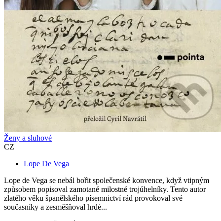
Ženy a sluhové
CZ
Lope De Vega
Lope de Vega se nebál bořit společenské konvence, když vtipným
způsobem popisoval zamotané milostné trojúhelníky. Tento autor
zlatého věku španělského písemnictví rád provokoval své
současníky a zesměšňoval hrdé...