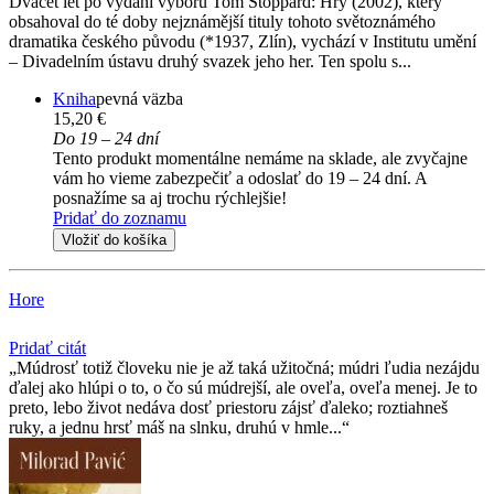
Dvacet let po vydání výboru Tom Stoppard: Hry (2002), který
obsahoval do té doby nejznámější tituly tohoto světoznámého
dramatika českého původu (*1937, Zlín), vychází v Institutu umění
– Divadelním ústavu druhý svazek jeho her. Ten spolu s...
Kniha
pevná väzba
15,20 €
Do 19 – 24 dní
Tento produkt momentálne nemáme na sklade, ale zvyčajne
vám ho vieme zabezpečiť a odoslať do 19 – 24 dní. A
posnažíme sa aj trochu rýchlejšie!
Pridať do zoznamu
Vložiť do košíka
Hore
Pridať citát
Múdrosť totiž človeku nie je až taká užitočná; múdri ľudia nezájdu
ďalej ako hlúpi o to, o čo sú múdrejší, ale oveľa, oveľa menej. Je to
preto, lebo život nedáva dosť priestoru zájsť ďaleko; roztiahneš
ruky, a jednu hrsť máš na slnku, druhú v hmle...