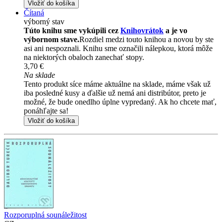
Vložiť do košíka
Čítaná
výborný stav
Túto knihu sme vykúpili cez
Knihovrátok
a je vo
výbornom stave.
Rozdiel medzi touto knihou a novou by ste
asi ani nespoznali. Knihu sme označili nálepkou, ktorá môže
na niektorých obaloch zanechať stopy.
3,70 €
Na sklade
Tento produkt síce máme aktuálne na sklade, máme však už
iba posledné kusy a ďalšie už nemá ani distribútor, preto je
možné, že bude onedlho úplne vypredaný. Ak ho chcete mať,
ponáhľajte sa!
Vložiť do košíka
Rozporuplná sounáležitost