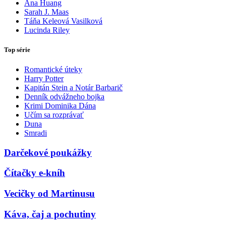
Ana Huang
Sarah J. Maas
Táňa Keleová Vasilková
Lucinda Riley
Top série
Romantické úteky
Harry Potter
Kapitán Stein a Notár Barbarič
Denník odvážneho bojka
Krimi Dominika Dána
Učím sa rozprávať
Duna
Smradi
Darčekové poukážky
Čítačky e-kníh
Vecičky od Martinusu
Káva, čaj a pochutiny