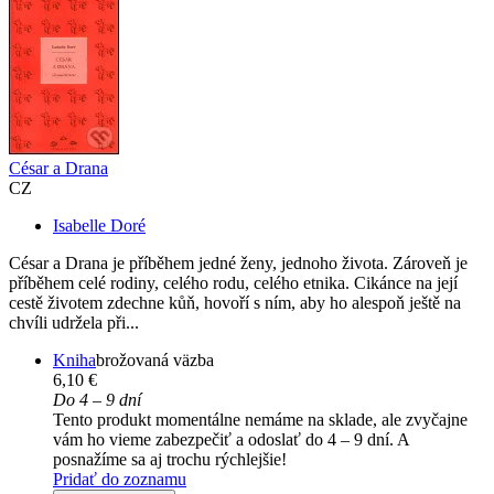
César a Drana
CZ
Isabelle Doré
César a Drana je příběhem jedné ženy, jednoho života. Zároveň je
příběhem celé rodiny, celého rodu, celého etnika. Cikánce na její
cestě životem zdechne kůň, hovoří s ním, aby ho alespoň ještě na
chvíli udržela při...
Kniha
brožovaná väzba
6,10 €
Do 4 – 9 dní
Tento produkt momentálne nemáme na sklade, ale zvyčajne
vám ho vieme zabezpečiť a odoslať do 4 – 9 dní. A
posnažíme sa aj trochu rýchlejšie!
Pridať do zoznamu