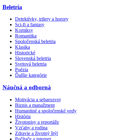
Beletria
Detektívky, trilery a horory
Sci-fi a fantasy
Komiksy
Romantika
Spoločenská beletria
Klasika
Historické
Slovenská beletria
Svetová beletria
Poézia
Ďalšie kategórie
Náučná a odborná
Motivácia a sebarozvoj
Biznis a manažment
Humanitné a spoločenské vedy
História
Životopisy a reportáže
Vzťahy a rodina
Zdravie a životný štýl
Počítače a internet