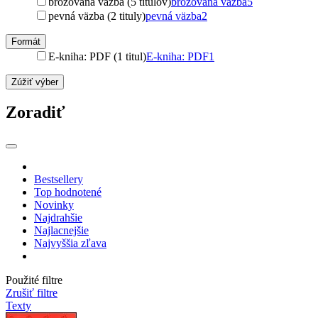
brožovaná väzba (5 titulov)
brožovaná väzba
5
pevná väzba (2 tituly)
pevná väzba
2
Formát
E-kniha: PDF (1 titul)
E-kniha: PDF
1
Zúžiť výber
Zoradiť
Bestsellery
Top hodnotené
Novinky
Najdrahšie
Najlacnejšie
Najvyššia zľava
Použité filtre
Zrušiť filtre
Texty