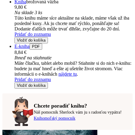
Kniha
brožovaná väzba
9,80 €
Na sklade 3 ks
Túto knihu máme síce aktuálne na sklade, máme však už iba
posledné kusy. Ak ju chcete mať rýchlo, ponáhľajte sa!
Dodanie ďalších môže trvať dlhšie, zvyčajne do 20 dní.
Pridať do zoznamu
Vložiť do košíka
E-kniha
PDF
8,84 €
Ihneď na stiahnutie
Máte čítačku, tablet alebo mobil? Stiahnite si do nich e-knihu:
budete ju mať hneď a ešte aj ušetríte život stromom. Viac
informácii o e-knihách
nájdete tu
.
Pridať do zoznamu
Vložiť do košíka
Chcete poradiť knihu?
Náš pomocník Sherlock vám ju s radosťou vypátra!
Knihomoľský pomocník