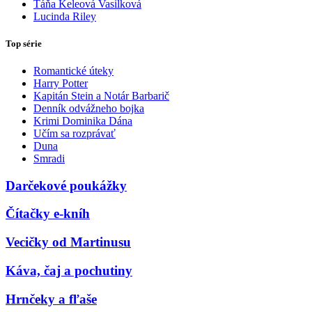
Táňa Keleová Vasilková
Lucinda Riley
Top série
Romantické úteky
Harry Potter
Kapitán Stein a Notár Barbarič
Denník odvážneho bojka
Krimi Dominika Dána
Učím sa rozprávať
Duna
Smradi
Darčekové poukážky
Čítačky e-kníh
Vecičky od Martinusu
Káva, čaj a pochutiny
Hrnčeky a fľaše