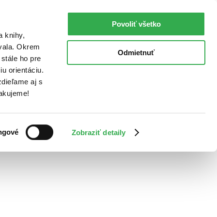
Povoliť všetko
a knihy,
ovala. Okrem
Odmietnuť
stále ho pre
u orientáciu.
dieľame aj s
Ďakujeme!
ngové
Zobraziť detaily