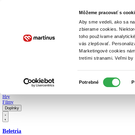
Doručenie
Kníhkupectvá
Knihovrátok
Poukážky
Knižný blog
Kontakt
Môžeme pracovať s cooki
Aby sme vedeli, ako sa na 
zbierame cookies. Niektor
E-knihy
Audioknihy
Hry
Filmy
Knihy
Doplnky
toho používame analytické
vás zlepšovať. Personaliz
Vyhľadávanie
Marketingové cookies nám 
tretími stranami. Veľmi b
Prihlásiť
Vyhľadávanie
Výber
Knihy
Potrebné
P
súhlasu
E-knihy
Audioknihy
Hry
Filmy
Doplnky
Beletria