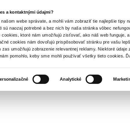
es a kontaktnými údajmi?
našom webe správate, a mohli vám zobraziť tie najlepšie tipy n
é sú naozaj potrebné a bez nich by naša stránka vôbec nefung
 cookies, ktoré nám umožňujú zisťovať, ako náš web funguje, a 
ačné cookies nám dovoľujú prispôsobovať stránku pre vašu lepši
zas umožňujú zobrazenie relevantnej reklamy. Niektoré údaje z
y nám pomohlo, keby sme mohli používať všetky tieto cookies. 
ersonalizačné
Analytické
Marketi