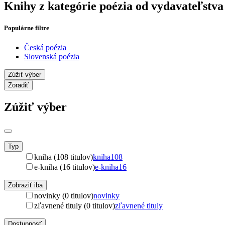
Knihy z kategórie poézia od vydavateľstva
Populárne filtre
Česká poézia
Slovenská poézia
Zúžiť výber
Zoradiť
Zúžiť výber
Typ
kniha (108 titulov)
kniha
108
e-kniha (16 titulov)
e-kniha
16
Zobraziť iba
novinky (0 titulov)
novinky
zľavnené tituly (0 titulov)
zľavnené tituly
Dostupnosť