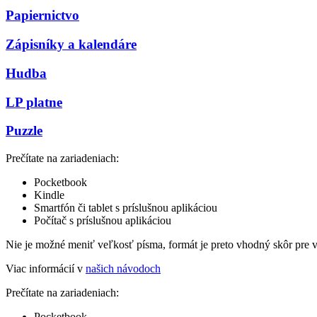
Papiernictvo
Zápisníky a kalendáre
Hudba
LP platne
Puzzle
Prečítate na zariadeniach:
Pocketbook
Kindle
Smartfón či tablet s príslušnou aplikáciou
Počítač s príslušnou aplikáciou
Nie je možné meniť veľkosť písma, formát je preto vhodný skôr pre 
Viac informácií v
našich návodoch
Prečítate na zariadeniach:
Pocketbook