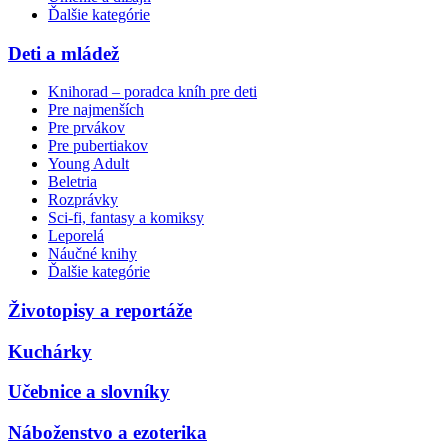
Ďalšie kategórie
Deti a mládež
Knihorad – poradca kníh pre deti
Pre najmenších
Pre prvákov
Pre pubertiakov
Young Adult
Beletria
Rozprávky
Sci-fi, fantasy a komiksy
Leporelá
Náučné knihy
Ďalšie kategórie
Životopisy a reportáže
Kuchárky
Učebnice a slovníky
Náboženstvo a ezoterika