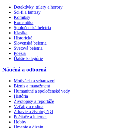
Detektívky, trilery a horory
Sci-fi a fantasy
Komiksy
Romantika
Spoločenská beletria
Klasika
Historické
Slovenská beletria
Svetová beletria
Poézia
Ďalšie kategórie
Náučná a odborná
Motivácia a sebarozvoj
Biznis a manažment
Humanitné a spoločenské vedy
História
Životopisy a reportáže
Vzťahy a rodina
Zdravie a životný štýl
Počítače a internet
Hobby
Umenie a dizajn