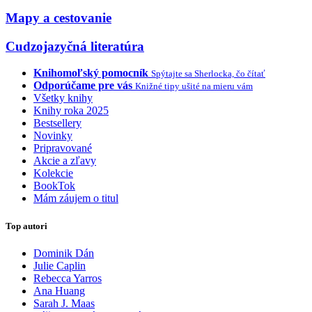
Mapy a cestovanie
Cudzojazyčná literatúra
Knihomoľský pomocník
Spýtajte sa Sherlocka, čo čítať
Odporúčame pre vás
Knižné tipy ušité na mieru vám
Všetky knihy
Knihy roka 2025
Bestsellery
Novinky
Pripravované
Akcie a zľavy
Kolekcie
BookTok
Mám záujem o titul
Top autori
Dominik Dán
Julie Caplin
Rebecca Yarros
Ana Huang
Sarah J. Maas