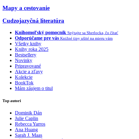
Mapy a cestovanie
Cudzojazyčná literatúra
Knihomoľský pomocník
Spýtajte sa Sherlocka, čo čítať
Odporúčame pre vás
Knižné tipy ušité na mieru vám
Všetky knihy
Knihy roka 2025
Bestsellery
Novinky
Pripravované
Akcie a zľavy
Kolekcie
BookTok
Mám záujem o titul
Top autori
Dominik Dán
Julie Caplin
Rebecca Yarros
Ana Huang
Sarah J. Maas