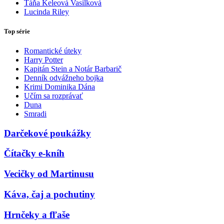
Táňa Keleová Vasilková
Lucinda Riley
Top série
Romantické úteky
Harry Potter
Kapitán Stein a Notár Barbarič
Denník odvážneho bojka
Krimi Dominika Dána
Učím sa rozprávať
Duna
Smradi
Darčekové poukážky
Čítačky e-kníh
Vecičky od Martinusu
Káva, čaj a pochutiny
Hrnčeky a fľaše