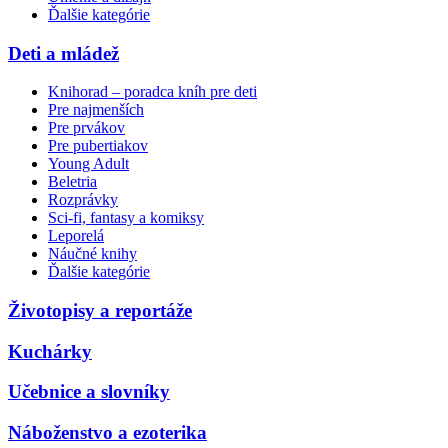
Ďalšie kategórie
Deti a mládež
Knihorad – poradca kníh pre deti
Pre najmenších
Pre prvákov
Pre pubertiakov
Young Adult
Beletria
Rozprávky
Sci-fi, fantasy a komiksy
Leporelá
Náučné knihy
Ďalšie kategórie
Životopisy a reportáže
Kuchárky
Učebnice a slovníky
Náboženstvo a ezoterika