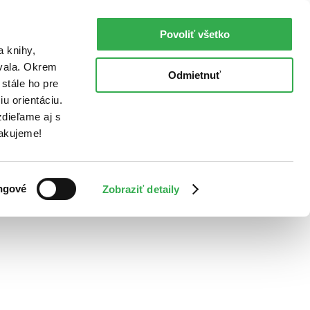
Povoliť všetko
a knihy,
ovala. Okrem
Odmietnuť
stále ho pre
u orientáciu.
dieľame aj s
Ďakujeme!
ngové
Zobraziť detaily