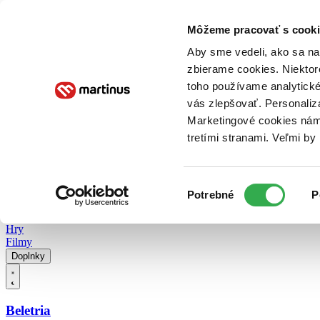
Doručenie
Kníhkupectvá
Knihovrátok
Poukážky
Knižný blog
Kontakt
Môžeme pracovať s cooki
Aby sme vedeli, ako sa na 
zbierame cookies. Niektor
E-knihy
Audioknihy
Hry
Filmy
Knihy
Doplnky
toho používame analytické
vás zlepšovať. Personaliz
Vyhľadávanie
Marketingové cookies nám 
tretími stranami. Veľmi b
Prihlásiť
Vyhľadávanie
Výber
Knihy
Potrebné
P
súhlasu
E-knihy
Audioknihy
Hry
Filmy
Doplnky
Beletria