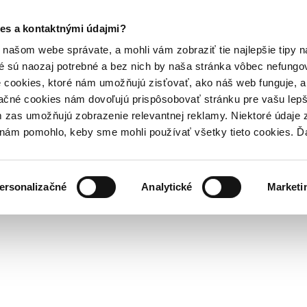
es a kontaktnými údajmi?
našom webe správate, a mohli vám zobraziť tie najlepšie tipy n
é sú naozaj potrebné a bez nich by naša stránka vôbec nefung
 cookies, ktoré nám umožňujú zisťovať, ako náš web funguje, a 
ačné cookies nám dovoľujú prispôsobovať stránku pre vašu lepši
zas umožňujú zobrazenie relevantnej reklamy. Niektoré údaje z
y nám pomohlo, keby sme mohli používať všetky tieto cookies. 
ersonalizačné
Analytické
Marketi