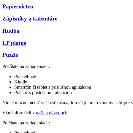
Papiernictvo
Zápisníky a kalendáre
Hudba
LP platne
Puzzle
Prečítate na zariadeniach:
Pocketbook
Kindle
Smartfón či tablet s príslušnou aplikáciou
Počítač s príslušnou aplikáciou
Nie je možné meniť veľkosť písma, formát je preto vhodný skôr pre 
Viac informácií v
našich návodoch
Prečítate na zariadeniach:
Pocketbook