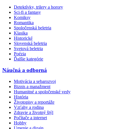
Detektívky, trilery a horory
Sci-fi a fantasy
Komiksy
Romantika
Spoločenská beletria
Klasika
Historické
Slovenská beletria
Svetová beletria
Poézia
Ďalšie kategórie
Náučná a odborná
Motivácia a sebarozvoj
Biznis a manažment
Humanitné a spoločenské vedy
História
Životopisy a reportáže
Vzťahy a rodina
Zdravie a životný štýl
Počítače a internet
Hobby
Umenie a dizajn