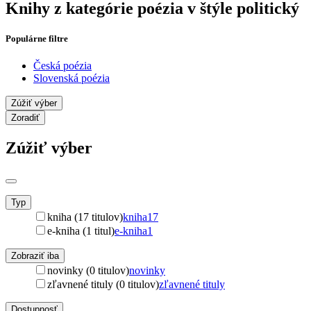
Knihy z kategórie poézia v štýle politický
Populárne filtre
Česká poézia
Slovenská poézia
Zúžiť výber
Zoradiť
Zúžiť výber
Typ
kniha (17 titulov)
kniha
17
e-kniha (1 titul)
e-kniha
1
Zobraziť iba
novinky (0 titulov)
novinky
zľavnené tituly (0 titulov)
zľavnené tituly
Dostupnosť