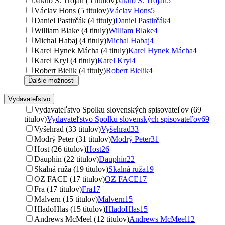
Jakub S. Trojan (5 titulov)
Jakub S. Trojan
5
Václav Hons (5 titulov)
Václav Hons
5
Daniel Pastirčák (4 tituly)
Daniel Pastirčák
4
William Blake (4 tituly)
William Blake
4
Michal Habaj (4 tituly)
Michal Habaj
4
Karel Hynek Mácha (4 tituly)
Karel Hynek Mácha
4
Karel Kryl (4 tituly)
Karel Kryl
4
Robert Bielik (4 tituly)
Robert Bielik
4
Ďalšie možnosti
Vydavateľstvo
Vydavateľstvo Spolku slovenských spisovateľov (69
titulov)
Vydavateľstvo Spolku slovenských spisovateľov
69
Vyšehrad (33 titulov)
Vyšehrad
33
Modrý Peter (31 titulov)
Modrý Peter
31
Host (26 titulov)
Host
26
Dauphin (22 titulov)
Dauphin
22
Skalná ruža (19 titulov)
Skalná ruža
19
OZ FACE (17 titulov)
OZ FACE
17
Fra (17 titulov)
Fra
17
Malvern (15 titulov)
Malvern
15
HladoHlas (15 titulov)
HladoHlas
15
Andrews McMeel (12 titulov)
Andrews McMeel
12