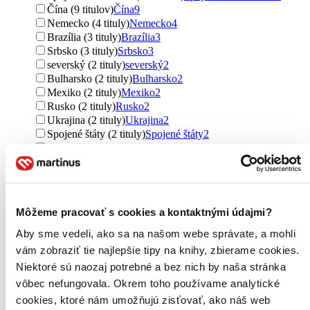
Čína (9 titulov)
Čína
9
Nemecko (4 tituly)
Nemecko
4
Brazília (3 tituly)
Brazília
3
Srbsko (3 tituly)
Srbsko
3
severský (2 tituly)
severský
2
Bulharsko (2 tituly)
Bulharsko
2
Mexiko (2 tituly)
Mexiko
2
Rusko (2 tituly)
Rusko
2
Ukrajina (2 tituly)
Ukrajina
2
Spojené štáty (2 tituly)
Spojené štáty
2
Island (1 titul)
Island
1
Švédsko (1 titul)
Švédsko
1
Afganistan (1 titul)
Afganistan
1
Čile (1 titul)
Čile
1
Chorvátsko (1 titul)
Chorvátsko
1
Môžeme pracovať s cookies a kontaktnými údajmi?
Grécko (1 titul)
Grécko
1
Japonsko (1 titul)
Japonsko
1
Aby sme vedeli, ako sa na našom webe správate, a mohli
Južná Kórea (1 titul)
Južná Kórea
1
vám zobraziť tie najlepšie tipy na knihy, zbierame cookies.
Poľsko (1 titul)
Poľsko
1
Niektoré sú naozaj potrebné a bez nich by naša stránka
Rumunsko (1 titul)
Rumunsko
1
vôbec nefungovala. Okrem toho používame analytické
Sierra Leone (1 titul)
Sierra Leone
1
cookies, ktoré nám umožňujú zisťovať, ako náš web
Švajčiarsko (1 titul)
Švajčiarsko
1