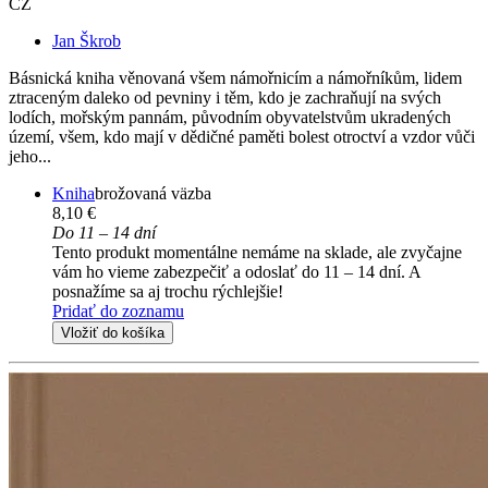
CZ
Jan Škrob
Básnická kniha věnovaná všem námořnicím a námořníkům, lidem
ztraceným daleko od pevniny i těm, kdo je zachraňují na svých
lodích, mořským pannám, původním obyvatelstvům ukradených
území, všem, kdo mají v dědičné paměti bolest otroctví a vzdor vůči
jeho...
Kniha
brožovaná väzba
8,10 €
Do 11 – 14 dní
Tento produkt momentálne nemáme na sklade, ale zvyčajne
vám ho vieme zabezpečiť a odoslať do 11 – 14 dní. A
posnažíme sa aj trochu rýchlejšie!
Pridať do zoznamu
Vložiť do košíka