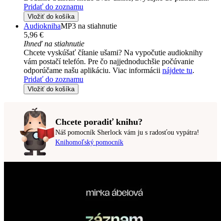
Pridať do zoznamu
Vložiť do košíka
Audiokniha
MP3 na stiahnutie
5,96 €
Ihneď na stiahnutie
Chcete vyskúšať čítanie ušami? Na vypočutie audioknihy
vám postačí telefón. Pre čo najjednoduchšie počúvanie
odporúčame našu aplikáciu. Viac informácii
nájdete tu
.
Pridať do zoznamu
Vložiť do košíka
Chcete poradiť knihu?
Náš pomocník Sherlock vám ju s radosťou vypátra!
Knihomoľský pomocník