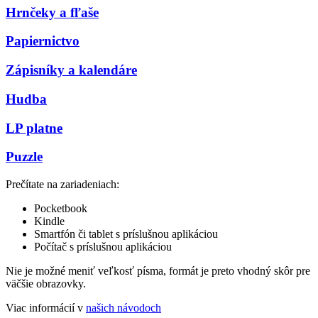
Hrnčeky a fľaše
Papiernictvo
Zápisníky a kalendáre
Hudba
LP platne
Puzzle
Prečítate na zariadeniach:
Pocketbook
Kindle
Smartfón či tablet s príslušnou aplikáciou
Počítač s príslušnou aplikáciou
Nie je možné meniť veľkosť písma, formát je preto vhodný skôr pre
väčšie obrazovky.
Viac informácií v
našich návodoch