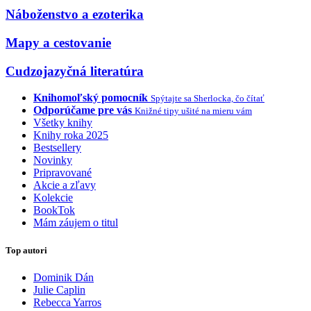
Náboženstvo a ezoterika
Mapy a cestovanie
Cudzojazyčná literatúra
Knihomoľský pomocník
Spýtajte sa Sherlocka, čo čítať
Odporúčame pre vás
Knižné tipy ušité na mieru vám
Všetky knihy
Knihy roka 2025
Bestsellery
Novinky
Pripravované
Akcie a zľavy
Kolekcie
BookTok
Mám záujem o titul
Top autori
Dominik Dán
Julie Caplin
Rebecca Yarros