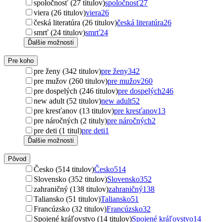
spoločnosť (27 titulov)
spoločnosť
27
viera (26 titulov)
viera
26
česká literatúra (26 titulov)
česká literatúra
26
smrť (24 titulov)
smrť
24
Ďalšie možnosti
Pre koho
pre ženy (342 titulov)
pre ženy
342
pre mužov (260 titulov)
pre mužov
260
pre dospelých (246 titulov)
pre dospelých
246
new adult (52 titulov)
new adult
52
pre kresťanov (13 titulov)
pre kresťanov
13
pre náročných (2 tituly)
pre náročných
2
pre deti (1 titul)
pre deti
1
Ďalšie možnosti
Pôvod
Česko (514 titulov)
Česko
514
Slovensko (352 titulov)
Slovensko
352
zahraničný (138 titulov)
zahraničný
138
Taliansko (51 titulov)
Taliansko
51
Francúzsko (32 titulov)
Francúzsko
32
Spojené kráľovstvo (14 titulov)
Spojené kráľovstvo
14