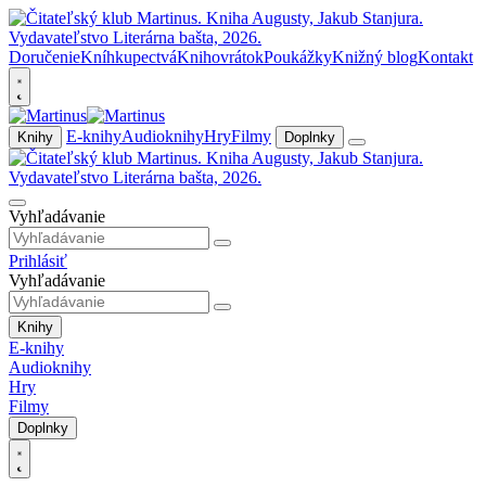
Doručenie
Kníhkupectvá
Knihovrátok
Poukážky
Knižný blog
Kontakt
E-knihy
Audioknihy
Hry
Filmy
Knihy
Doplnky
Vyhľadávanie
Prihlásiť
Vyhľadávanie
Knihy
E-knihy
Audioknihy
Hry
Filmy
Doplnky