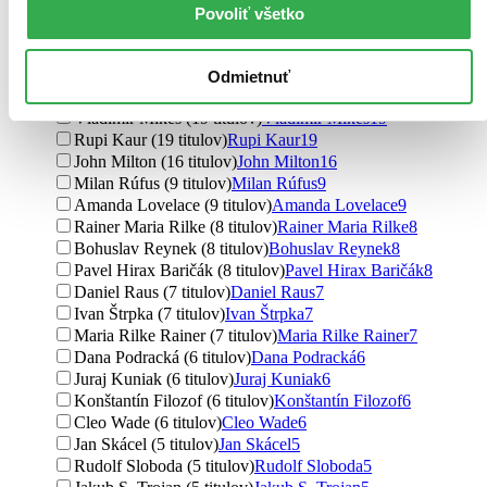
Dante Alighieri (53 titulov)
Dante Alighieri
53
Povoliť všetko
Antoine de Saint-Exupéry (28 titulov)
Antoine de Saint-
Exupéry
28
Jan Neruda (28 titulov)
Jan Neruda
28
Odmietnuť
Lao-c’ (20 titulov)
Lao-c’
20
Vladimír Mikeš (19 titulov)
Vladimír Mikeš
19
Rupi Kaur (19 titulov)
Rupi Kaur
19
John Milton (16 titulov)
John Milton
16
Milan Rúfus (9 titulov)
Milan Rúfus
9
Amanda Lovelace (9 titulov)
Amanda Lovelace
9
Rainer Maria Rilke (8 titulov)
Rainer Maria Rilke
8
Bohuslav Reynek (8 titulov)
Bohuslav Reynek
8
Pavel Hirax Baričák (8 titulov)
Pavel Hirax Baričák
8
Daniel Raus (7 titulov)
Daniel Raus
7
Ivan Štrpka (7 titulov)
Ivan Štrpka
7
Maria Rilke Rainer (7 titulov)
Maria Rilke Rainer
7
Dana Podracká (6 titulov)
Dana Podracká
6
Juraj Kuniak (6 titulov)
Juraj Kuniak
6
Konštantín Filozof (6 titulov)
Konštantín Filozof
6
Cleo Wade (6 titulov)
Cleo Wade
6
Jan Skácel (5 titulov)
Jan Skácel
5
Rudolf Sloboda (5 titulov)
Rudolf Sloboda
5