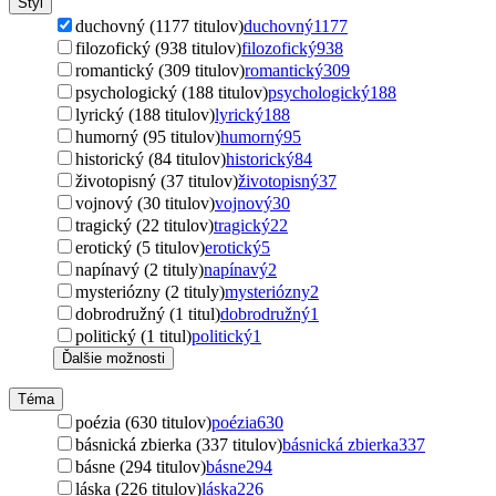
Štýl
duchovný (1177 titulov)
duchovný
1177
filozofický (938 titulov)
filozofický
938
romantický (309 titulov)
romantický
309
psychologický (188 titulov)
psychologický
188
lyrický (188 titulov)
lyrický
188
humorný (95 titulov)
humorný
95
historický (84 titulov)
historický
84
životopisný (37 titulov)
životopisný
37
vojnový (30 titulov)
vojnový
30
tragický (22 titulov)
tragický
22
erotický (5 titulov)
erotický
5
napínavý (2 tituly)
napínavý
2
mysteriózny (2 tituly)
mysteriózny
2
dobrodružný (1 titul)
dobrodružný
1
politický (1 titul)
politický
1
Ďalšie možnosti
Téma
poézia (630 titulov)
poézia
630
básnická zbierka (337 titulov)
básnická zbierka
337
básne (294 titulov)
básne
294
láska (226 titulov)
láska
226