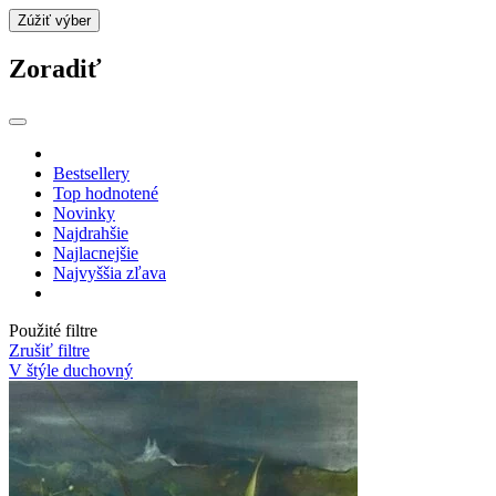
Zúžiť výber
Zoradiť
Bestsellery
Top hodnotené
Novinky
Najdrahšie
Najlacnejšie
Najvyššia zľava
Použité filtre
Zrušiť filtre
V štýle duchovný