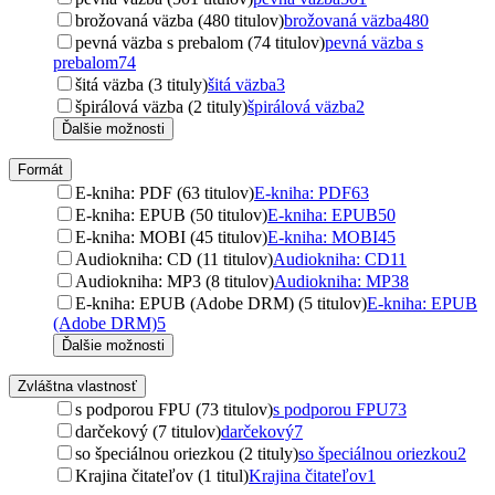
brožovaná väzba (480 titulov)
brožovaná väzba
480
pevná väzba s prebalom (74 titulov)
pevná väzba s
prebalom
74
šitá väzba (3 tituly)
šitá väzba
3
špirálová väzba (2 tituly)
špirálová väzba
2
Ďalšie možnosti
Formát
E-kniha: PDF (63 titulov)
E-kniha: PDF
63
E-kniha: EPUB (50 titulov)
E-kniha: EPUB
50
E-kniha: MOBI (45 titulov)
E-kniha: MOBI
45
Audiokniha: CD (11 titulov)
Audiokniha: CD
11
Audiokniha: MP3 (8 titulov)
Audiokniha: MP3
8
E-kniha: EPUB (Adobe DRM) (5 titulov)
E-kniha: EPUB
(Adobe DRM)
5
Ďalšie možnosti
Zvláštna vlastnosť
s podporou FPU (73 titulov)
s podporou FPU
73
darčekový (7 titulov)
darčekový
7
so špeciálnou oriezkou (2 tituly)
so špeciálnou oriezkou
2
Krajina čitateľov (1 titul)
Krajina čitateľov
1