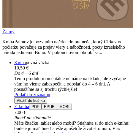
Žalmy
Kniha žalmov je pozvaním načrieť do prameňa, ktorý Cirkev od
počiatku považuje za prejav viery a nábožnosti, pocty izraelského
národa jedinému Bohu. V pokoncilovom období sa...
Kniha
pevná väzba
10,50 €
Do 4 – 6 dní
Tento produkt momentálne nemáme na sklade, ale zvyčajne
vám ho vieme zabezpečiť a odoslať do 4 – 6 dní. A
posnažíme sa aj trochu rýchlejšie!
Pridať do zoznamu
Vložiť do košíka
E-kniha
PDF
EPUB
MOBI
7,00 €
Ihneď na stiahnutie
Máte čítačku, tablet alebo mobil? Stiahnite si do nich e-knihu:
budete ju mať hneď a ešte aj ušetríte život stromom. Viac