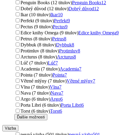
Penguin Books (12 titulov)
Penguin Books
12
Dobrý důvod (12 titulov)
Dobrý důvod
12
Ikar (10 titulov)
Ikar
10
Perfekt (9 titulov)
Perfekt
9
Pectus (9 titulov)
Pectus
9
Edice knihy Omega (9 titulov)
Edice knihy Omega
9
Petrus (8 titulov)
Petrus
8
Dybbuk (8 titulov)
Dybbuk
8
Protimluv (8 titulov)
Protimluv
8
Arcturus (8 titulov)
Arcturus
8
Lúč (7 titulov)
Lúč
7
Academia (7 titulov)
Academia
7
Pointa (7 titulov)
Pointa
7
Větrné mlýny (7 titulov)
Větrné mlýny
7
Vlna (7 titulov)
Vlna
7
Nava (7 titulov)
Nava
7
Argo (6 titulov)
Argo
6
Porta Libri (6 titulov)
Porta Libri
6
Torst (6 titulov)
Torst
6
Ďalšie možnosti
Väzba
pevná väzba (501 titulov)
pevná väzba
501