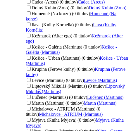
Čadca (Arcus) (0 titulov)
Čadca (Arcus)
Dolný Kubín (Zrno) (0 titulov)
Dolný Kubín (Zrno)
Humenné (Na korze) (0 titulov)
Humenné (Na
korze)
Ilava (Knihy Kornélia) (0 titulov)
Ilava (Knihy
Kornélia)
Kežmarok (Alter ego) (0 titulov)
Kežmarok (Alter
ego)
Košice - Galéria (Martinus) (0 titulov)
Košice -
Galéria (Martinus)
Košice - Urban (Martinus) (0 titulov)
Košice - Urban
(Martinus)
Krupina (Ferove knihy) (0 titulov)
Krupina (Ferove
knihy)
Levice (Martinus) (0 titulov)
Levice (Martinus)
Liptovský Mikuláš (Martinus) (0 titulov)
Liptovský
Mikuláš (Martinus)
Lučenec (Martinus) (0 titulov)
Lučenec (Martinus)
Martin (Martinus) (0 titulov)
Martin (Martinus)
Michalovce - ATRIUM (Martinus) (0
titulov)
Michalovce - ATRIUM (Martinus)
Myjava (Kniha Myjava) (0 titulov)
Myjava (Kniha
Myjava)