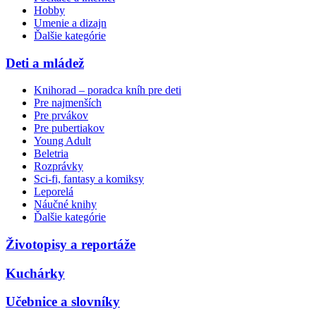
Hobby
Umenie a dizajn
Ďalšie kategórie
Deti a mládež
Knihorad – poradca kníh pre deti
Pre najmenších
Pre prvákov
Pre pubertiakov
Young Adult
Beletria
Rozprávky
Sci-fi, fantasy a komiksy
Leporelá
Náučné knihy
Ďalšie kategórie
Životopisy a reportáže
Kuchárky
Učebnice a slovníky