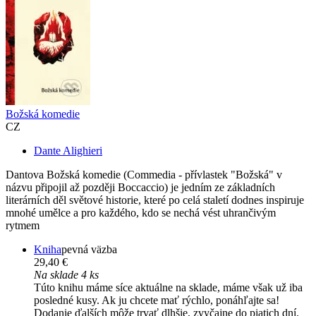
Božská komedie
CZ
Dante Alighieri
Dantova Božská komedie (Commedia - přívlastek "Božská" v
názvu připojil až později Boccaccio) je jedním ze základních
literárních děl světové historie, které po celá staletí dodnes inspiruje
mnohé umělce a pro každého, kdo se nechá vést uhrančivým
rytmem
Kniha
pevná väzba
29,40 €
Na sklade 4 ks
Túto knihu máme síce aktuálne na sklade, máme však už iba
posledné kusy. Ak ju chcete mať rýchlo, ponáhľajte sa!
Dodanie ďalších môže trvať dlhšie, zvyčajne do piatich dní.