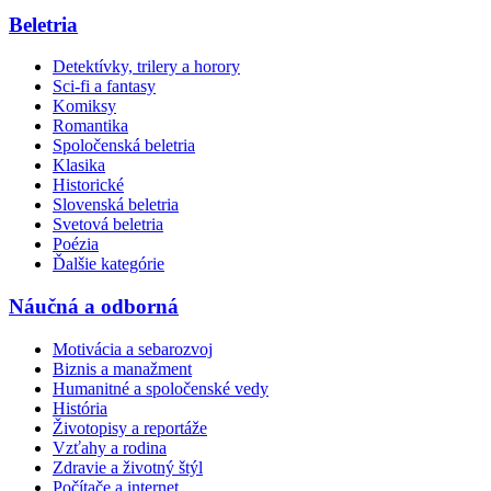
Beletria
Detektívky, trilery a horory
Sci-fi a fantasy
Komiksy
Romantika
Spoločenská beletria
Klasika
Historické
Slovenská beletria
Svetová beletria
Poézia
Ďalšie kategórie
Náučná a odborná
Motivácia a sebarozvoj
Biznis a manažment
Humanitné a spoločenské vedy
História
Životopisy a reportáže
Vzťahy a rodina
Zdravie a životný štýl
Počítače a internet