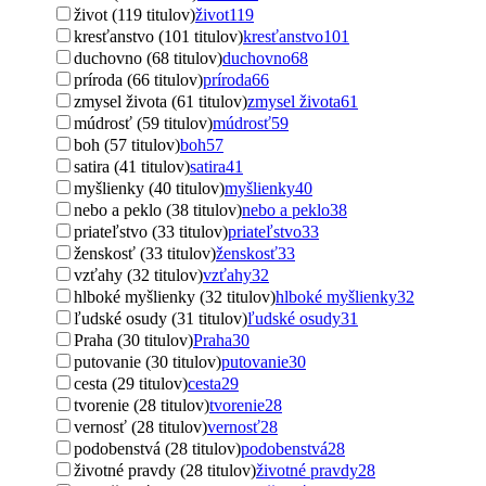
život (119 titulov)
život
119
kresťanstvo (101 titulov)
kresťanstvo
101
duchovno (68 titulov)
duchovno
68
príroda (66 titulov)
príroda
66
zmysel života (61 titulov)
zmysel života
61
múdrosť (59 titulov)
múdrosť
59
boh (57 titulov)
boh
57
satira (41 titulov)
satira
41
myšlienky (40 titulov)
myšlienky
40
nebo a peklo (38 titulov)
nebo a peklo
38
priateľstvo (33 titulov)
priateľstvo
33
ženskosť (33 titulov)
ženskosť
33
vzťahy (32 titulov)
vzťahy
32
hlboké myšlienky (32 titulov)
hlboké myšlienky
32
ľudské osudy (31 titulov)
ľudské osudy
31
Praha (30 titulov)
Praha
30
putovanie (30 titulov)
putovanie
30
cesta (29 titulov)
cesta
29
tvorenie (28 titulov)
tvorenie
28
vernosť (28 titulov)
vernosť
28
podobenstvá (28 titulov)
podobenstvá
28
životné pravdy (28 titulov)
životné pravdy
28