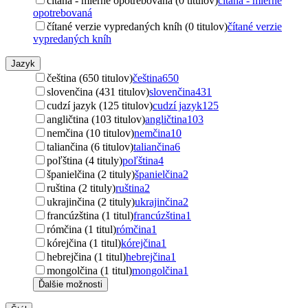
čítaná - mierne opotrebovaná (0 titulov)
čítaná - mierne
opotrebovaná
čítané verzie vypredaných kníh (0 titulov)
čítané verzie
vypredaných kníh
Jazyk
čeština (650 titulov)
čeština
650
slovenčina (431 titulov)
slovenčina
431
cudzí jazyk (125 titulov)
cudzí jazyk
125
angličtina (103 titulov)
angličtina
103
nemčina (10 titulov)
nemčina
10
taliančina (6 titulov)
taliančina
6
poľština (4 tituly)
poľština
4
španielčina (2 tituly)
španielčina
2
ruština (2 tituly)
ruština
2
ukrajinčina (2 tituly)
ukrajinčina
2
francúzština (1 titul)
francúzština
1
rómčina (1 titul)
rómčina
1
kórejčina (1 titul)
kórejčina
1
hebrejčina (1 titul)
hebrejčina
1
mongolčina (1 titul)
mongolčina
1
Ďalšie možnosti