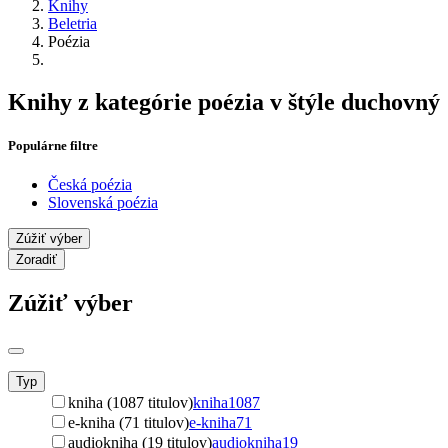
Knihy
Beletria
Poézia
Knihy z kategórie poézia v štýle duchovný
Populárne filtre
Česká poézia
Slovenská poézia
Zúžiť výber
Zoradiť
Zúžiť výber
Typ
kniha (1087 titulov)
kniha
1087
e-kniha (71 titulov)
e-kniha
71
audiokniha (19 titulov)
audiokniha
19