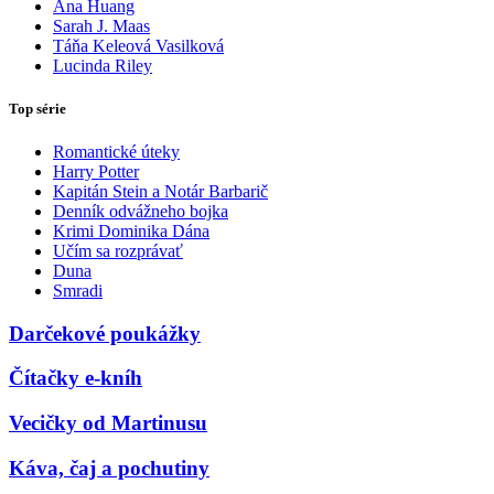
Ana Huang
Sarah J. Maas
Táňa Keleová Vasilková
Lucinda Riley
Top série
Romantické úteky
Harry Potter
Kapitán Stein a Notár Barbarič
Denník odvážneho bojka
Krimi Dominika Dána
Učím sa rozprávať
Duna
Smradi
Darčekové poukážky
Čítačky e-kníh
Vecičky od Martinusu
Káva, čaj a pochutiny