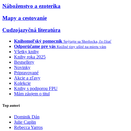
Náboženstvo a ezoterika
Mapy a cestovanie
Cudzojazyčná literatúra
Knihomoľský pomocník
Spýtajte sa Sherlocka, čo čítať
Odporúčame pre vás
Knižné tipy ušité na mieru vám
Všetky knihy
Knihy roka 2025
Bestsellery
Novinky
Pripravované
Akcie a zľavy
Kolekcie
Knihy s podporou FPU
Mám záujem o titul
Top autori
Dominik Dán
Julie Caplin
Rebecca Yarros