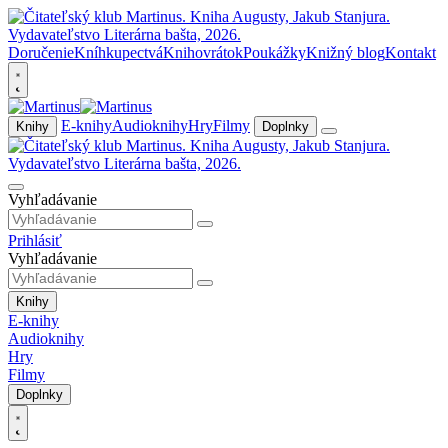
Doručenie
Kníhkupectvá
Knihovrátok
Poukážky
Knižný blog
Kontakt
E-knihy
Audioknihy
Hry
Filmy
Knihy
Doplnky
Vyhľadávanie
Prihlásiť
Vyhľadávanie
Knihy
E-knihy
Audioknihy
Hry
Filmy
Doplnky