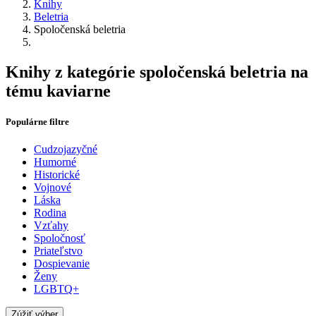
Knihy
Beletria
Spoločenská beletria
Knihy z kategórie spoločenská beletria na
tému kaviarne
Populárne filtre
Cudzojazyčné
Humorné
Historické
Vojnové
Láska
Rodina
Vzťahy
Spoločnosť
Priateľstvo
Dospievanie
Ženy
LGBTQ+
Zúžiť výber