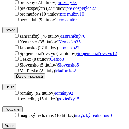
pre ženy (73 titulov)
pre ženy
73
pre dospelých (27 titulov)
pre dospelých
27
pre mužov (10 titulov)
pre mužov
10
new adult (9 titulov)
new adult
9
Pôvod
zahraničný (76 titulov)
zahraničný
76
Nemecko (35 titulov)
Nemecko
35
Japonsko (27 titulov)
Japonsko
27
Spojené kráľovstvo (12 titulov)
Spojené kráľovstvo
12
Česko (8 titulov)
Česko
8
Slovensko (5 titulov)
Slovensko
5
Maďarsko (2 tituly)
Maďarsko
2
Ďalšie možnosti
Útvar
romány (92 titulov)
romány
92
poviedky (15 titulov)
poviedky
15
Podžáner
magický realizmus (16 titulov)
magický realizmus
16
Autor