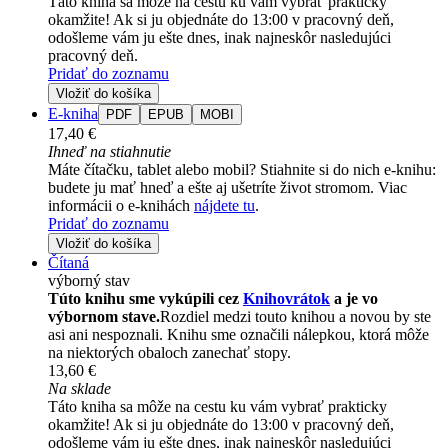
Táto kniha sa môže na cestu ku vám vybrať prakticky
okamžite! Ak si ju objednáte do 13:00 v pracovný deň,
odošleme vám ju ešte dnes, inak najneskôr nasledujúci
pracovný deň.
Pridať do zoznamu
Vložiť do košíka
E-kniha
PDF
EPUB
MOBI
17,40 €
Ihneď na stiahnutie
Máte čítačku, tablet alebo mobil? Stiahnite si do nich e-knihu:
budete ju mať hneď a ešte aj ušetríte život stromom. Viac
informácii o e-knihách
nájdete tu
.
Pridať do zoznamu
Vložiť do košíka
Čítaná
výborný stav
Túto knihu sme vykúpili cez
Knihovrátok
a je vo
výbornom stave.
Rozdiel medzi touto knihou a novou by ste
asi ani nespoznali. Knihu sme označili nálepkou, ktorá môže
na niektorých obaloch zanechať stopy.
13,60 €
Na sklade
Táto kniha sa môže na cestu ku vám vybrať prakticky
okamžite! Ak si ju objednáte do 13:00 v pracovný deň,
odošleme vám ju ešte dnes, inak najneskôr nasledujúci