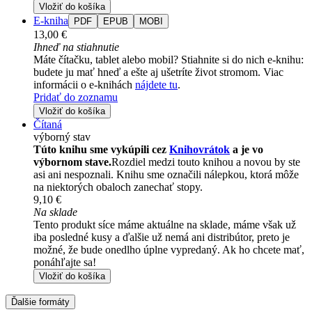
Vložiť do košíka
E-kniha
PDF
EPUB
MOBI
13,00 €
Ihneď na stiahnutie
Máte čítačku, tablet alebo mobil? Stiahnite si do nich e-knihu:
budete ju mať hneď a ešte aj ušetríte život stromom. Viac
informácii o e-knihách
nájdete tu
.
Pridať do zoznamu
Vložiť do košíka
Čítaná
výborný stav
Túto knihu sme vykúpili cez
Knihovrátok
a je vo
výbornom stave.
Rozdiel medzi touto knihou a novou by ste
asi ani nespoznali. Knihu sme označili nálepkou, ktorá môže
na niektorých obaloch zanechať stopy.
9,10 €
Na sklade
Tento produkt síce máme aktuálne na sklade, máme však už
iba posledné kusy a ďalšie už nemá ani distribútor, preto je
možné, že bude onedlho úplne vypredaný. Ak ho chcete mať,
ponáhľajte sa!
Vložiť do košíka
Ďalšie formáty