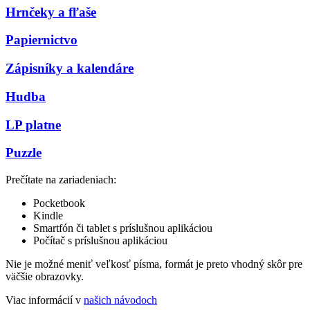
Hrnčeky a fľaše
Papiernictvo
Zápisníky a kalendáre
Hudba
LP platne
Puzzle
Prečítate na zariadeniach:
Pocketbook
Kindle
Smartfón či tablet s príslušnou aplikáciou
Počítač s príslušnou aplikáciou
Nie je možné meniť veľkosť písma, formát je preto vhodný skôr pre
väčšie obrazovky.
Viac informácií v
našich návodoch