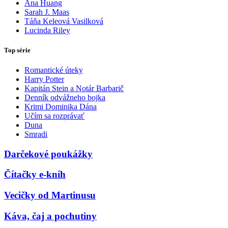
Ana Huang
Sarah J. Maas
Táňa Keleová Vasilková
Lucinda Riley
Top série
Romantické úteky
Harry Potter
Kapitán Stein a Notár Barbarič
Denník odvážneho bojka
Krimi Dominika Dána
Učím sa rozprávať
Duna
Smradi
Darčekové poukážky
Čítačky e-kníh
Vecičky od Martinusu
Káva, čaj a pochutiny