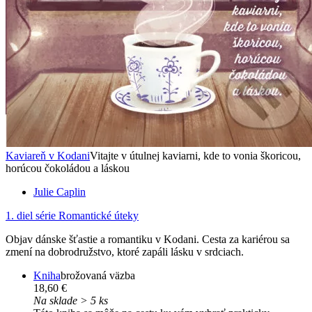
Kaviareň v Kodani
Vitajte v útulnej kaviarni, kde to vonia škoricou,
horúcou čokoládou a láskou
Julie Caplin
1. diel série
Romantické úteky
Objav dánske šťastie a romantiku v Kodani. Cesta za kariérou sa
zmení na dobrodružstvo, ktoré zapáli lásku v srdciach.
Kniha
brožovaná väzba
18,60 €
Na sklade > 5 ks