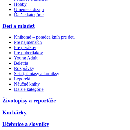
Hobby
Umenie a dizajn
Ďalšie kategórie
Deti a mládež
Knihorad – poradca kníh pre deti
Pre najmenších
Pre prvákov
Pre pubertiakov
Young Adult
Beletria
Rozprávky
Sci-fi, fantasy a komiksy
Leporelá
Náučné knihy
Ďalšie kategórie
Životopisy a reportáže
Kuchárky
Učebnice a slovníky