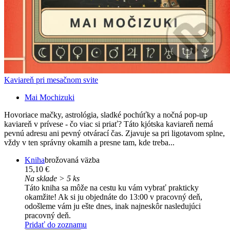
Kaviareň pri mesačnom svite
Mai Mochizuki
Hovoriace mačky, astrológia, sladké pochúťky a nočná pop-up
kaviareň v prívese - čo viac si priať? Táto kjótska kaviareň nemá
pevnú adresu ani pevný otvárací čas. Zjavuje sa pri ligotavom splne,
vždy v ten správny okamih a presne tam, kde treba...
Kniha
brožovaná väzba
15,10 €
Na sklade > 5 ks
Táto kniha sa môže na cestu ku vám vybrať prakticky
okamžite! Ak si ju objednáte do 13:00 v pracovný deň,
odošleme vám ju ešte dnes, inak najneskôr nasledujúci
pracovný deň.
Pridať do zoznamu