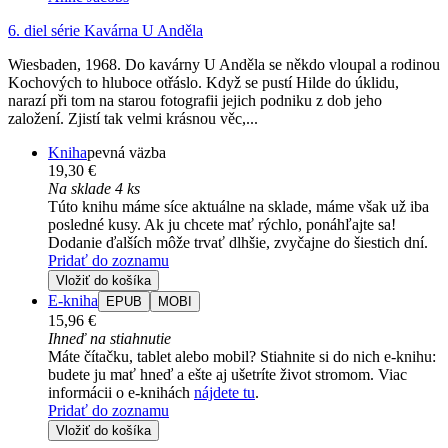
6. diel série
Kavárna U Anděla
Wiesbaden, 1968. Do kavárny U Anděla se někdo vloupal a rodinou
Kochových to hluboce otřáslo. Když se pustí Hilde do úklidu,
narazí při tom na starou fotografii jejich podniku z dob jeho
založení. Zjistí tak velmi krásnou věc,...
Kniha
pevná väzba
19,30 €
Na sklade 4 ks
Túto knihu máme síce aktuálne na sklade, máme však už iba
posledné kusy. Ak ju chcete mať rýchlo, ponáhľajte sa!
Dodanie ďalších môže trvať dlhšie, zvyčajne do šiestich dní.
Pridať do zoznamu
Vložiť do košíka
E-kniha
EPUB
MOBI
15,96 €
Ihneď na stiahnutie
Máte čítačku, tablet alebo mobil? Stiahnite si do nich e-knihu:
budete ju mať hneď a ešte aj ušetríte život stromom. Viac
informácii o e-knihách
nájdete tu
.
Pridať do zoznamu
Vložiť do košíka