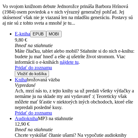
Vo svojom knižnom debute Jednorožce prináša Barbora Hrínová
(1984) osem poviedok a v nich výrazný generačný pohľad. Jej
skúsenosť však nie je viazaná len na mladšiu generáciu. Postavy sú
aj nie sú z tohto sveta a mnohé je tu...
E-kniha
EPUB
MOBI
9,80 €
Ihneď na stiahnutie
Máte čítačku, tablet alebo mobil? Stiahnite si do nich e-knihu:
budete ju mať hneď a ešte aj ušetríte život stromom. Viac
informácii o e-knihách
nájdete tu
.
Pridať do zoznamu
Vložiť do košíka
Kniha
brožovaná väzba
Vypredané
Ach, mrzí nás to, z tejto knihy sa už predali všetky výtlačky a
nemáme ju na sklade my ani vydavateľ :( Teoreticky však
môžete mať šťastie v niektorých iných obchodoch, ktoré ešte
nepredali posledné kusy.
Pridať do zoznamu
Audiokniha
MP3 na stiahnutie
12,90 €
Ihneď na stiahnutie
Chcete vyskúšať čítanie ušami? Na vypočutie audioknihy