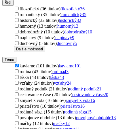
Štýl
filozofický (36 titulov)
filozofický
36
romantický (35 titulov)
romantický
35
historický (32 titulov)
historický
32
humorný (13 titulov)
humorný
13
dobrodružný (10 titulov)
dobrodružný
10
napínavý (9 titulov)
napínavý
9
duchovný (5 titulov)
duchovný
5
Ďalšie možnosti
Téma
kaviarne (101 titulov)
kaviarne
101
rodina (43 titulov)
rodina
43
láska (43 titulov)
láska
43
vzťahy (24 titulov)
vzťahy
24
rodinný podnik (21 titulov)
rodinný podnik
21
cestovanie v čase (20 titulov)
cestovanie v čase
20
zmysel života (16 titulov)
zmysel života
16
priateľstvo (16 titulov)
priateľstvo
16
rodinná sága (15 titulov)
rodinná sága
15
povojnové obdobie (13 titulov)
povojnové obdobie
13
mačky (12 titulov)
mačky
12