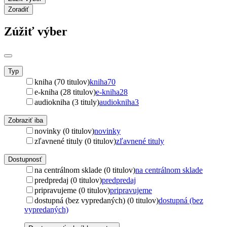
Zoradiť
Zúžiť výber
Typ
kniha (70 titulov)
kniha
70
e-kniha (28 titulov)
e-kniha
28
audiokniha (3 tituly)
audiokniha
3
Zobraziť iba
novinky (0 titulov)
novinky
zľavnené tituly (0 titulov)
zľavnené tituly
Dostupnosť
na centrálnom sklade (0 titulov)
na centrálnom sklade
predpredaj (0 titulov)
predpredaj
pripravujeme (0 titulov)
pripravujeme
dostupná (bez vypredaných) (0 titulov)
dostupná (bez
vypredaných)