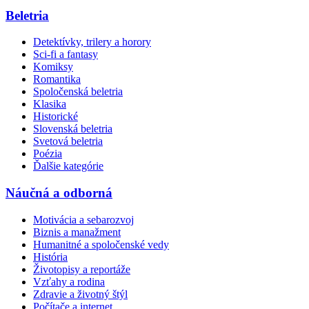
Beletria
Detektívky, trilery a horory
Sci-fi a fantasy
Komiksy
Romantika
Spoločenská beletria
Klasika
Historické
Slovenská beletria
Svetová beletria
Poézia
Ďalšie kategórie
Náučná a odborná
Motivácia a sebarozvoj
Biznis a manažment
Humanitné a spoločenské vedy
História
Životopisy a reportáže
Vzťahy a rodina
Zdravie a životný štýl
Počítače a internet