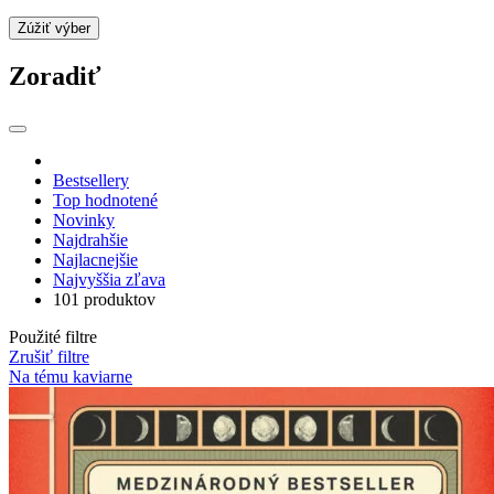
Zúžiť výber
Zoradiť
Bestsellery
Top hodnotené
Novinky
Najdrahšie
Najlacnejšie
Najvyššia zľava
101 produktov
Použité filtre
Zrušiť filtre
Na tému kaviarne