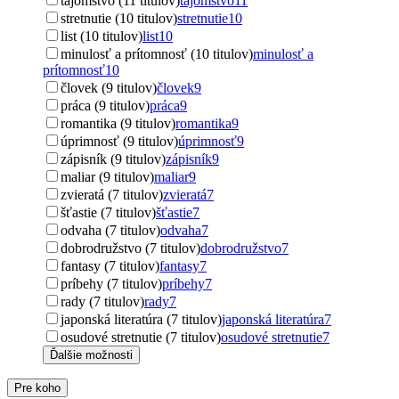
tajomstvo (11 titulov)
tajomstvo
11
stretnutie (10 titulov)
stretnutie
10
list (10 titulov)
list
10
minulosť a prítomnosť (10 titulov)
minulosť a
prítomnosť
10
človek (9 titulov)
človek
9
práca (9 titulov)
práca
9
romantika (9 titulov)
romantika
9
úprimnosť (9 titulov)
úprimnosť
9
zápisník (9 titulov)
zápisník
9
maliar (9 titulov)
maliar
9
zvieratá (7 titulov)
zvieratá
7
šťastie (7 titulov)
šťastie
7
odvaha (7 titulov)
odvaha
7
dobrodružstvo (7 titulov)
dobrodružstvo
7
fantasy (7 titulov)
fantasy
7
príbehy (7 titulov)
príbehy
7
rady (7 titulov)
rady
7
japonská literatúra (7 titulov)
japonská literatúra
7
osudové stretnutie (7 titulov)
osudové stretnutie
7
Ďalšie možnosti
Pre koho