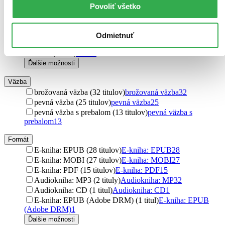
Octopus Publishing Group (1 titul)
Octopus Publishing
Povoliť všetko
Group
1
Fortuna Libri ČR (1 titul)
Fortuna Libri ČR
1
St. Martin´s Press (1 titul)
St. Martin´s Press
1
Odmietnuť
Wisteria Books a FPU (1 titul)
Wisteria Books a FPU
1
KSD (1 titul)
KSD
1
Ďalšie možnosti
Väzba
brožovaná väzba (32 titulov)
brožovaná väzba
32
pevná väzba (25 titulov)
pevná väzba
25
pevná väzba s prebalom (13 titulov)
pevná väzba s
prebalom
13
Formát
E-kniha: EPUB (28 titulov)
E-kniha: EPUB
28
E-kniha: MOBI (27 titulov)
E-kniha: MOBI
27
E-kniha: PDF (15 titulov)
E-kniha: PDF
15
Audiokniha: MP3 (2 tituly)
Audiokniha: MP3
2
Audiokniha: CD (1 titul)
Audiokniha: CD
1
E-kniha: EPUB (Adobe DRM) (1 titul)
E-kniha: EPUB
(Adobe DRM)
1
Ďalšie možnosti