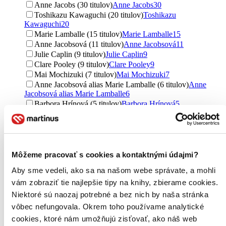
Anne Jacobs (30 titulov)
Anne Jacobs
30
Toshikazu Kawaguchi (20 titulov)
Toshikazu
Kawaguchi
20
Marie Lamballe (15 titulov)
Marie Lamballe
15
Anne Jacobsová (11 titulov)
Anne Jacobsová
11
Julie Caplin (9 titulov)
Julie Caplin
9
Clare Pooley (9 titulov)
Clare Pooley
9
Mai Mochizuki (7 titulov)
Mai Mochizuki
7
Anne Jacobsová alias Marie Lamballe (6 titulov)
Anne
Jacobsová alias Marie Lamballe
6
Barbora Hrínová (5 titulov)
Barbora Hrínová
5
Tošikazu Kawaguči (4 tituly)
Tošikazu Kawaguči
4
Debbie Johnsonová (3 tituly)
Debbie Johnsonová
3
Debbie Johnson (3 tituly)
Debbie Johnson
3
Charlie Jonas (3 tituly)
Charlie Jonas
3
Karolína Fílová (3 tituly)
Karolína Fílová
3
Môžeme pracovať s cookies a kontaktnými údajmi?
Jiří Rybka (3 tituly)
Jiří Rybka
3
Aby sme vedeli, ako sa na našom webe správate, a mohli
Heather Webber (3 tituly)
Heather Webber
3
vám zobraziť tie najlepšie tipy na knihy, zbierame cookies.
Marie Lacrosse (2 tituly)
Marie Lacrosse
2
Niektoré sú naozaj potrebné a bez nich by naša stránka
Johana Kral (2 tituly)
Johana Kral
2
Anna Sólyom (2 tituly)
Anna Sólyom
2
vôbec nefungovala. Okrem toho používame analytické
Julie Caplinová (1 titul)
Julie Caplinová
1
cookies, ktoré nám umožňujú zisťovať, ako náš web
Ďalšie možnosti