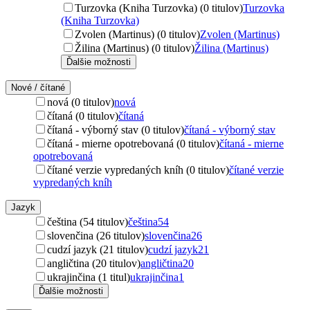
Turzovka (Kniha Turzovka) (0 titulov)
Turzovka
(Kniha Turzovka)
Zvolen (Martinus) (0 titulov)
Zvolen (Martinus)
Žilina (Martinus) (0 titulov)
Žilina (Martinus)
Ďalšie možnosti
Nové / čítané
nová (0 titulov)
nová
čítaná (0 titulov)
čítaná
čítaná - výborný stav (0 titulov)
čítaná - výborný stav
čítaná - mierne opotrebovaná (0 titulov)
čítaná - mierne
opotrebovaná
čítané verzie vypredaných kníh (0 titulov)
čítané verzie
vypredaných kníh
Jazyk
čeština (54 titulov)
čeština
54
slovenčina (26 titulov)
slovenčina
26
cudzí jazyk (21 titulov)
cudzí jazyk
21
angličtina (20 titulov)
angličtina
20
ukrajinčina (1 titul)
ukrajinčina
1
Ďalšie možnosti