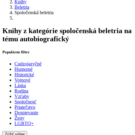
Knihy
Beletria
Spoločenská beletria
Knihy z kategórie spoločenská beletria na
tému autobiografický
Populárne filtre
Cudzojazyčné
Humorné
Historické
Vojnové
Láska
Rodina
Vzťahy
Spoločnosť
Priateľstvo
Dospievanie
Ženy
LGBTQ+
Zúžiť výber