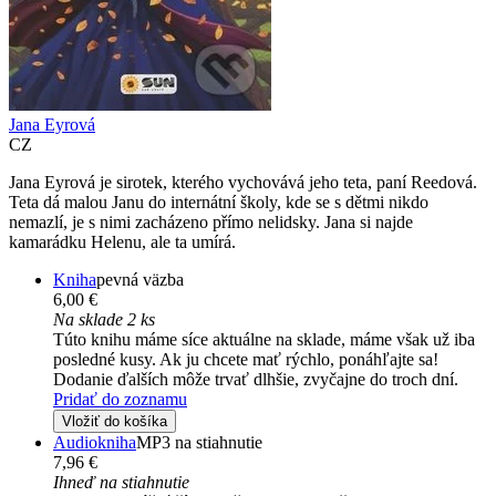
Jana Eyrová
CZ
Jana Eyrová je sirotek, kterého vychovává jeho teta, paní Reedová.
Teta dá malou Janu do internátní školy, kde se s dětmi nikdo
nemazlí, je s nimi zacházeno přímo nelidsky. Jana si najde
kamarádku Helenu, ale ta umírá.
Kniha
pevná väzba
6,00 €
Na sklade 2 ks
Túto knihu máme síce aktuálne na sklade, máme však už iba
posledné kusy. Ak ju chcete mať rýchlo, ponáhľajte sa!
Dodanie ďalších môže trvať dlhšie, zvyčajne do troch dní.
Pridať do zoznamu
Vložiť do košíka
Audiokniha
MP3 na stiahnutie
7,96 €
Ihneď na stiahnutie