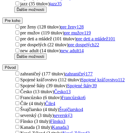
jazz (35 titulov)
jazz
35
Ďalšie možnosti
Pre koho
pre ženy (128 titulov)
pre ženy
128
pre mužov (119 titulov)
pre mužov
119
pre deti a mládež (101 titulov)
pre deti a mládež
101
pre dospelých (22 titulov)
pre dospelých
22
new adult (14 titulov)
new adult
14
Ďalšie možnosti
Pôvod
zahraničný (177 titulov)
zahraničný
177
Spojené kráľovstvo (112 titulov)
Spojené kráľovstvo
112
Spojené štáty (39 titulov)
Spojené štáty
39
Česko (13 titulov)
Česko
13
Francúzsko (6 titulov)
Francúzsko
6
Čile (4 tituly)
Čile
4
Švajčiarsko (4 tituly)
Švajčiarsko
4
severský (3 tituly)
severský
3
Fínsko (3 tituly)
Fínsko
3
Kanada (3 tituly)
Kanada
3