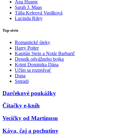
Ana Huang
Sarah J. Maas
Táňa Keleová Vasilková
Lucinda Riley
Top série
Romantické úteky
Harry Potter
Kapitán Stein a Notár Barbarič
Denník odvážneho bojka
Krimi Dominika Dána
Učím sa rozprávať
Duna
Smradi
Darčekové poukážky
Čítačky e-kníh
Vecičky od Martinusu
Káva, čaj a pochutiny