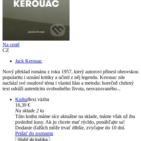
Na cestě
CZ
Jack Kerouac
Nový překlad románu z roku 1957, který autorovi přinesl obrovskou
popularitu i uznání kritiky a učinil z něj legendu. Kerouac zde
nachází své osudové téma i vlastní hlas a metodu: horečně chrlený
text odráží autenticitu svobodného života, nesvazovaného...
Kniha
flexi väzba
16,39 €
Na sklade 2 ks
Túto knihu máme síce aktuálne na sklade, máme však už iba
posledné kusy. Ak ju chcete mať rýchlo, ponáhľajte sa!
Dodanie ďalších môže trvať dlhšie, zvyčajne do 10 dní.
Pridať do zoznamu
Vložiť do košíka