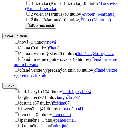
Turzovka (Kniha Turzovka) (0 titulov)
Turzovka
(Kniha Turzovka)
Zvolen (Martinus) (0 titulov)
Zvolen (Martinus)
Žilina (Martinus) (0 titulov)
Žilina (Martinus)
Ďalšie možnosti
Nové / čítané
nová (0 titulov)
nová
čítaná (0 titulov)
čítaná
čítaná - výborný stav (0 titulov)
čítaná - výborný stav
čítaná - mierne opotrebovaná (0 titulov)
čítaná - mierne
opotrebovaná
čítané verzie vypredaných kníh (0 titulov)
čítané verzie
vypredaných kníh
Jazyk
cudzí jazyk (104 titulov)
cudzí jazyk
104
angličtina (97 titulov)
angličtina
97
čeština (67 titulov)
čeština
67
slovenčina (41 titulov)
slovenčina
41
nemčina (5 titulov)
nemčina
5
španielčina (1 titul)
španielčina
1
ukrajinčina (1 titul)
ukrajinčina
1