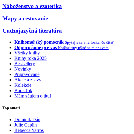
Náboženstvo a ezoterika
Mapy a cestovanie
Cudzojazyčná literatúra
Knihomoľský pomocník
Spýtajte sa Sherlocka, čo čítať
Odporúčame pre vás
Knižné tipy ušité na mieru vám
Všetky knihy
Knihy roka 2025
Bestsellery
Novinky
Pripravované
Akcie a zľavy
Kolekcie
BookTok
Mám záujem o titul
Top autori
Dominik Dán
Julie Caplin
Rebecca Yarros