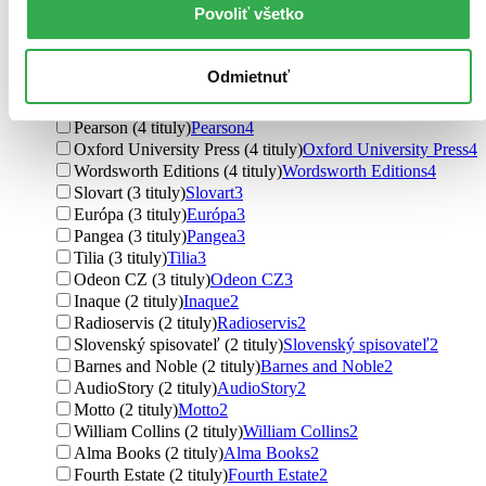
Povoliť všetko
Host (7 titulov)
Host
7
Pointa (6 titulov)
Pointa
6
Bourdon (4 tituly)
Bourdon
4
Odmietnuť
Kontrast (4 tituly)
Kontrast
4
HarperCollins (4 tituly)
HarperCollins
4
Pearson (4 tituly)
Pearson
4
Oxford University Press (4 tituly)
Oxford University Press
4
Wordsworth Editions (4 tituly)
Wordsworth Editions
4
Slovart (3 tituly)
Slovart
3
Európa (3 tituly)
Európa
3
Pangea (3 tituly)
Pangea
3
Tilia (3 tituly)
Tilia
3
Odeon CZ (3 tituly)
Odeon CZ
3
Inaque (2 tituly)
Inaque
2
Radioservis (2 tituly)
Radioservis
2
Slovenský spisovateľ (2 tituly)
Slovenský spisovateľ
2
Barnes and Noble (2 tituly)
Barnes and Noble
2
AudioStory (2 tituly)
AudioStory
2
Motto (2 tituly)
Motto
2
William Collins (2 tituly)
William Collins
2
Alma Books (2 tituly)
Alma Books
2
Fourth Estate (2 tituly)
Fourth Estate
2