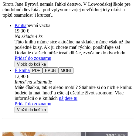
Sirota Jane Eyrová nemala ľahké detstvo. V Lowoodskej škole pre
chudobné dievčatá a pod vplyvom svojej nevľúdnej tety okúsila
trpkú osamelosť i krutosť...
Kniha
pevná väzba
19,30 €
Na sklade 4 ks
Túto knihu máme síce aktuálne na sklade, máme však už iba
posledné kusy. Ak ju chcete mať rýchlo, ponáhľajte sa!
Dodanie ďalších môže trvať dlhšie, zvyčajne do dvoch dní.
Pridať do zoznamu
Vložiť do košíka
E-kniha
PDF
EPUB
MOBI
12,90 €
Ihneď na stiahnutie
Máte čítačku, tablet alebo mobil? Stiahnite si do nich e-knihu:
budete ju mať hneď a ešte aj ušetríte život stromom. Viac
informácii o e-knihách
nájdete tu
.
Pridať do zoznamu
Vložiť do košíka