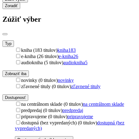
Zoradiť
Zúžiť výber
Typ
kniha (183 titulov)
kniha
183
e-kniha (26 titulov)
e-kniha
26
audiokniha (5 titulov)
audiokniha
5
Zobraziť iba
novinky (0 titulov)
novinky
zľavnené tituly (0 titulov)
zľavnené tituly
Dostupnosť
na centrálnom sklade (0 titulov)
na centrálnom sklade
predpredaj (0 titulov)
predpredaj
pripravujeme (0 titulov)
pripravujeme
dostupná (bez vypredaných) (0 titulov)
dostupná (bez
vypredaných)