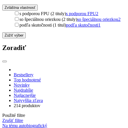
Zvláštna vlastnosť
s podporou FPU (2 tituly)
s podporou FPU
2
so špeciálnou oriezkou (2 tituly)
so špeciálnou oriezkou
2
podľa skutočnosti (1 titul)
podľa skutočnosti
1
Zúžiť výber
Zoradiť
Bestsellery
Top hodnotené
Novinky
Najdrahšie
Najlacnejšie
Najvyššia zľava
214 produktov
Použité filtre
Zrušiť filtre
Na tému autobiografický