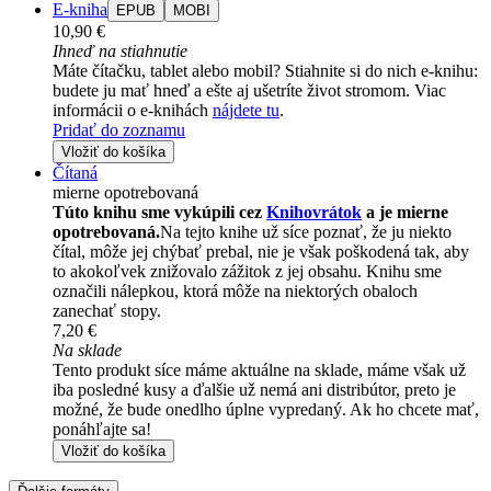
E-kniha
EPUB
MOBI
10,90 €
Ihneď na stiahnutie
Máte čítačku, tablet alebo mobil? Stiahnite si do nich e-knihu:
budete ju mať hneď a ešte aj ušetríte život stromom. Viac
informácii o e-knihách
nájdete tu
.
Pridať do zoznamu
Vložiť do košíka
Čítaná
mierne opotrebovaná
Túto knihu sme vykúpili cez
Knihovrátok
a je mierne
opotrebovaná.
Na tejto knihe už síce poznať, že ju niekto
čítal, môže jej chýbať prebal, nie je však poškodená tak, aby
to akokoľvek znižovalo zážitok z jej obsahu. Knihu sme
označili nálepkou, ktorá môže na niektorých obaloch
zanechať stopy.
7,20 €
Na sklade
Tento produkt síce máme aktuálne na sklade, máme však už
iba posledné kusy a ďalšie už nemá ani distribútor, preto je
možné, že bude onedlho úplne vypredaný. Ak ho chcete mať,
ponáhľajte sa!
Vložiť do košíka