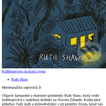
Kníhkupectvo na konci sveta
Ruth Shaw
Martinusáčka odporúča
5
Objavte šarmantné a dojemné spomienky Ruth Shaw, ktorá vedie
kníhkupectvá v malebnej dedinke na Novom Zélande. Kniha plná
príbehov ľudí, kníh a dobrodružstiev z jej pestrého života, ktoré vás