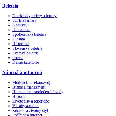
Beletria
Detektívky, trilery a horory
Sci-fi a fantasy
Komiksy
Romantika
Spoločenská beletria
Klasika
Historické
Slovenská beletria
Svetová beletria
Poézia
Ďalšie kategórie
Náučná a odborná
Motivácia a sebarozvoj
Biznis a manažment
Humanitné a spoločenské vedy
História
Životopisy a reportáže
Vzťahy a rodina
Zdravie a životný štýl
Počítače a internet