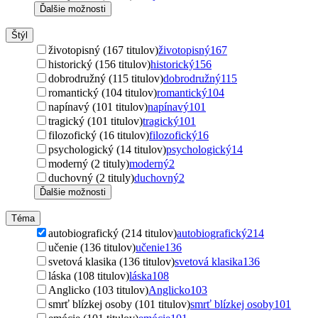
Ďalšie možnosti
Štýl
životopisný (167 titulov)
životopisný
167
historický (156 titulov)
historický
156
dobrodružný (115 titulov)
dobrodružný
115
romantický (104 titulov)
romantický
104
napínavý (101 titulov)
napínavý
101
tragický (101 titulov)
tragický
101
filozofický (16 titulov)
filozofický
16
psychologický (14 titulov)
psychologický
14
moderný (2 tituly)
moderný
2
duchovný (2 tituly)
duchovný
2
Ďalšie možnosti
Téma
autobiografický (214 titulov)
autobiografický
214
učenie (136 titulov)
učenie
136
svetová klasika (136 titulov)
svetová klasika
136
láska (108 titulov)
láska
108
Anglicko (103 titulov)
Anglicko
103
smrť blízkej osoby (101 titulov)
smrť blízkej osoby
101