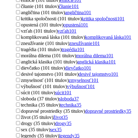
emócie (101 titulov)
emócie
101
čítanie (101 titulov)
čítanie
101
angličtina (101 titulov)
angličtina
101
kritika spoločnosti (101 titulov)
kritika spoločnosti
101
opustená (101 titulov)
opustená
101
vzťah (101 titulov)
vzťah
101
komplikovaná láska (101 titulov)
komplikovaná láska
101
zneužívanie (101 titulov)
zneužívanie
101
tragédia (101 titulov)
tragédia
101
morálna dilema (101 titulov)
morálna dilema
101
anglická klasika (101 titulov)
anglická klasika
101
dievčatko (101 titulov)
dievčatko
101
desivé tajomstvo (101 titulov)
desivé tajomstvo
101
zmyselnosť (101 titulov)
zmyselnosť
101
výbušnosť (101 titulov)
výbušnosť
101
súcit (101 titulov)
súcit
101
sloboda (37 titulov)
sloboda
37
technika (35 titulov)
technika
35
dopravné prostriedky (35 titulov)
dopravné prostriedky
35
život (35 titulov)
život
35
drogy (35 titulov)
drogy
35
sex (35 titulov)
sex
35
legendy (35 titulov)
legendy
35