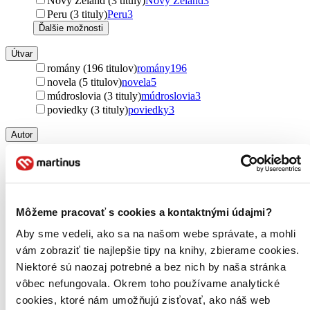
Nový Zéland (3 tituly)
Nový Zéland
3
Peru (3 tituly)
Peru
3
Ďalšie možnosti
Útvar
romány (196 titulov)
romány
196
novela (5 titulov)
novela
5
múdroslovia (3 tituly)
múdroslovia
3
poviedky (3 tituly)
poviedky
3
Autor
Charlotte Brontë (96 titulov)
Charlotte Brontë
96
Charlotte Bronte (86 titulov)
Charlotte Bronte
86
Jack Kerouac (39 titulov)
Jack Kerouac
39
Karl Ove Knausgard (14 titulov)
Karl Ove Knausgard
14
Daniel Defoe (6 titulov)
Daniel Defoe
6
Môžeme pracovať s cookies a kontaktnými údajmi?
Roberto Ampuero (4 tituly)
Roberto Ampuero
4
Annie Ernaux (4 tituly)
Annie Ernaux
4
Aby sme vedeli, ako sa na našom webe správate, a mohli
Veronika Saforková (4 tituly)
Veronika Saforková
4
vám zobraziť tie najlepšie tipy na knihy, zbierame cookies.
Ruth Shaw (4 tituly)
Ruth Shaw
4
Niektoré sú naozaj potrebné a bez nich by naša stránka
Jonathan Srpen (4 tituly)
Jonathan Srpen
4
vôbec nefungovala. Okrem toho používame analytické
Sophie Kinsella (3 tituly)
Sophie Kinsella
3
cookies, ktoré nám umožňujú zisťovať, ako náš web
Miika Nousiainen (3 tituly)
Miika Nousiainen
3