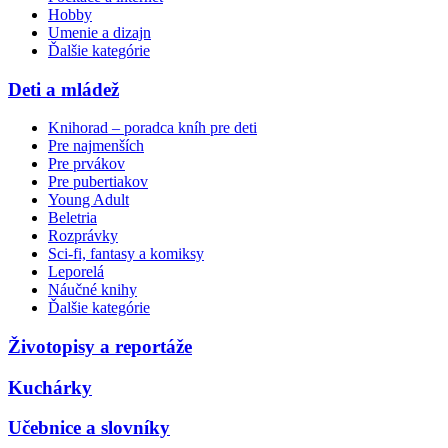
Hobby
Umenie a dizajn
Ďalšie kategórie
Deti a mládež
Knihorad – poradca kníh pre deti
Pre najmenších
Pre prvákov
Pre pubertiakov
Young Adult
Beletria
Rozprávky
Sci-fi, fantasy a komiksy
Leporelá
Náučné knihy
Ďalšie kategórie
Životopisy a reportáže
Kuchárky
Učebnice a slovníky