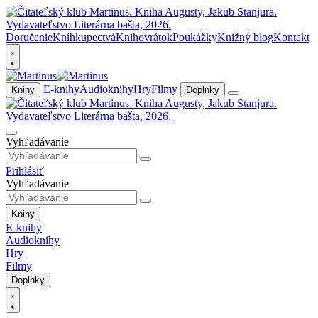
Doručenie
Kníhkupectvá
Knihovrátok
Poukážky
Knižný blog
Kontakt
E-knihy
Audioknihy
Hry
Filmy
Knihy
Doplnky
Vyhľadávanie
Prihlásiť
Vyhľadávanie
Knihy
E-knihy
Audioknihy
Hry
Filmy
Doplnky