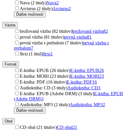
Nava (2 tituly)
Nava
2
Arcturus (2 tituly)
Arcturus
2
Ďalšie možnosti
Väzba
brožovaná väzba (82 titulov)
brožovaná väzba
82
pevná väzba (81 titulov)
pevná väzba
81
pevná väzba s prebalom (7 titulov)
pevná väzba s
prebalom
7
flexi (1 titul)
flexi
1
Formát
E-kniha: EPUB (26 titulov)
E-kniha: EPUB
26
E-kniha: MOBI (23 titulov)
E-kniha: MOBI
23
E-kniha: PDF (16 titulov)
E-kniha: PDF
16
Audiokniha: CD (3 tituly)
Audiokniha: CD
3
E-kniha: EPUB (Adobe DRM) (3 tituly)
E-kniha: EPUB
(Adobe DRM)
3
Audiokniha: MP3 (2 tituly)
Audiokniha: MP3
2
Ďalšie možnosti
Obal
CD obal (21 titulov)
CD obal
21