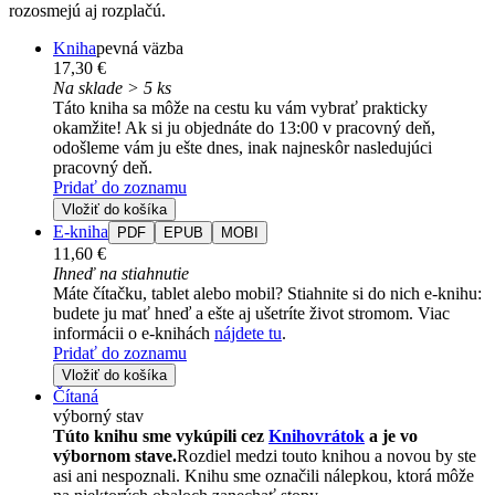
rozosmejú aj rozplačú.
Kniha
pevná väzba
17,30 €
Na sklade > 5 ks
Táto kniha sa môže na cestu ku vám vybrať prakticky
okamžite! Ak si ju objednáte do 13:00 v pracovný deň,
odošleme vám ju ešte dnes, inak najneskôr nasledujúci
pracovný deň.
Pridať do zoznamu
Vložiť do košíka
E-kniha
PDF
EPUB
MOBI
11,60 €
Ihneď na stiahnutie
Máte čítačku, tablet alebo mobil? Stiahnite si do nich e-knihu:
budete ju mať hneď a ešte aj ušetríte život stromom. Viac
informácii o e-knihách
nájdete tu
.
Pridať do zoznamu
Vložiť do košíka
Čítaná
výborný stav
Túto knihu sme vykúpili cez
Knihovrátok
a je vo
výbornom stave.
Rozdiel medzi touto knihou a novou by ste
asi ani nespoznali. Knihu sme označili nálepkou, ktorá môže