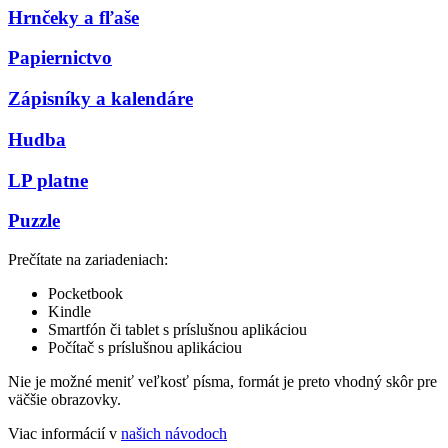
Hrnčeky a fľaše
Papiernictvo
Zápisníky a kalendáre
Hudba
LP platne
Puzzle
Prečítate na zariadeniach:
Pocketbook
Kindle
Smartfón či tablet s príslušnou aplikáciou
Počítač s príslušnou aplikáciou
Nie je možné meniť veľkosť písma, formát je preto vhodný skôr pre
väčšie obrazovky.
Viac informácií v
našich návodoch