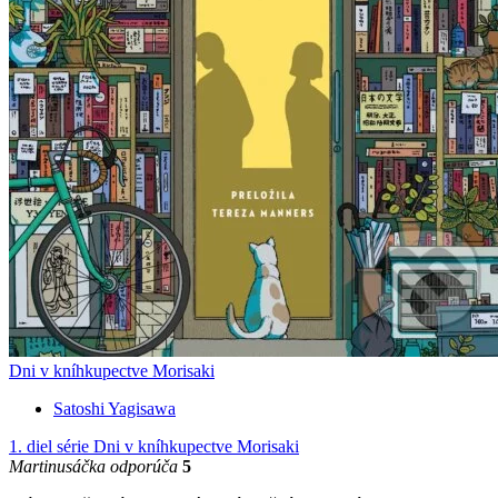
Dni v kníhkupectve Morisaki
Satoshi Yagisawa
1. diel série
Dni v kníhkupectve Morisaki
Martinusáčka odporúča
5