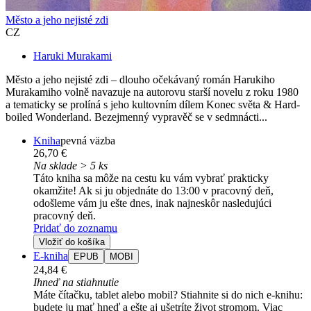
Město a jeho nejisté zdi
CZ
Haruki Murakami
Město a jeho nejisté zdi – dlouho očekávaný román Harukiho
Murakamiho volně navazuje na autorovu starší novelu z roku 1980
a tematicky se prolíná s jeho kultovním dílem Konec světa & Hard-
boiled Wonderland. Bezejmenný vypravěč se v sedmnácti...
Kniha
pevná väzba
26,70 €
Na sklade > 5 ks
Táto kniha sa môže na cestu ku vám vybrať prakticky
okamžite! Ak si ju objednáte do 13:00 v pracovný deň,
odošleme vám ju ešte dnes, inak najneskôr nasledujúci
pracovný deň.
Pridať do zoznamu
Vložiť do košíka
E-kniha
EPUB
MOBI
24,84 €
Ihneď na stiahnutie
Máte čítačku, tablet alebo mobil? Stiahnite si do nich e-knihu:
budete ju mať hneď a ešte aj ušetríte život stromom. Viac