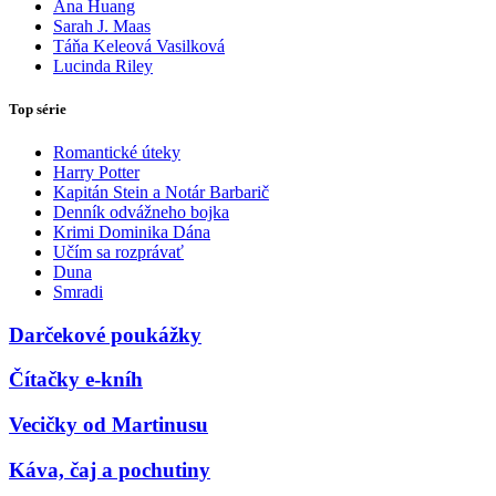
Ana Huang
Sarah J. Maas
Táňa Keleová Vasilková
Lucinda Riley
Top série
Romantické úteky
Harry Potter
Kapitán Stein a Notár Barbarič
Denník odvážneho bojka
Krimi Dominika Dána
Učím sa rozprávať
Duna
Smradi
Darčekové poukážky
Čítačky e-kníh
Vecičky od Martinusu
Káva, čaj a pochutiny