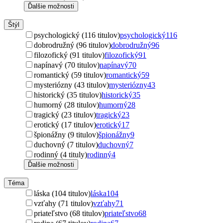
Ďalšie možnosti
Štýl
psychologický (116 titulov)
psychologický
116
dobrodružný (96 titulov)
dobrodružný
96
filozofický (91 titulov)
filozofický
91
napínavý (70 titulov)
napínavý
70
romantický (59 titulov)
romantický
59
mysteriózny (43 titulov)
mysteriózny
43
historický (35 titulov)
historický
35
humorný (28 titulov)
humorný
28
tragický (23 titulov)
tragický
23
erotický (17 titulov)
erotický
17
špionážny (9 titulov)
špionážny
9
duchovný (7 titulov)
duchovný
7
rodinný (4 tituly)
rodinný
4
Ďalšie možnosti
Téma
láska (104 titulov)
láska
104
vzťahy (71 titulov)
vzťahy
71
priateľstvo (68 titulov)
priateľstvo
68