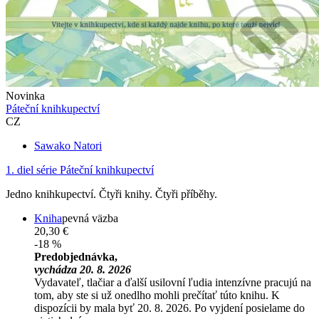
Novinka
Páteční knihkupectví
CZ
Sawako Natori
1. diel série
Páteční knihkupectví
Jedno knihkupectví. Čtyři knihy. Čtyři příběhy.
Kniha
pevná väzba
20,30 €
-18 %
Predobjednávka,
vychádza 20. 8. 2026
Vydavateľ, tlačiar a ďalší usilovní ľudia intenzívne pracujú na
tom, aby ste si už onedlho mohli prečítať túto knihu. K
dispozícii by mala byť 20. 8. 2026. Po vyjdení posielame do