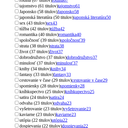
rodina (67 titulov)
rodina
67
tajomstvo (61 titulov)
tajomstvo
61
Japonsko (58 titulov)
Japonsko
58
japonská literatúra (50 titulov)
japonská literatúra
50
sex (43 titulov)
sex
43
túžba (42 titulov)
túžba
42
romantika (40 titulov)
romantika
40
spoločnosť (39 titulov)
spoločnosť
39
strata (38 titulov)
strata
38
život (37 titulov)
život
37
dobrodružstvo (37 titulov)
dobrodružstvo
37
minulosť (37 titulov)
minulosť
37
knihy (34 titulov)
knihy
34
fantasy (33 titulov)
fantasy
33
cestovanie v čase (29 titulov)
cestovanie v čase
29
spomienky (28 titulov)
spomienky
28
kníhkupectvo (25 titulov)
kníhkupectvo
25
satira (24 titulov)
satira
24
odvaha (23 titulov)
odvaha
23
vyšetrovanie (23 titulov)
vyšetrovanie
23
kaviarne (23 titulov)
kaviarne
23
utópia (22 titulov)
utópia
22
dospievania (22 titulov)
dospievania
22