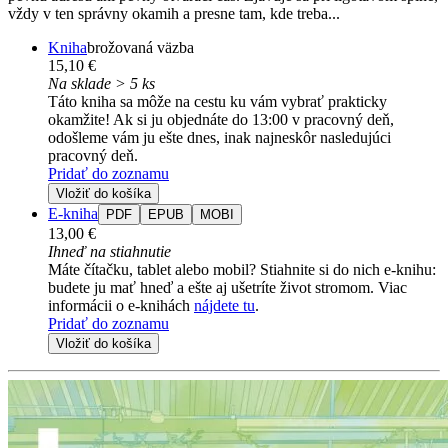
vždy v ten správny okamih a presne tam, kde treba...
Kniha
brožovaná väzba
15,10 €
Na sklade > 5 ks
Táto kniha sa môže na cestu ku vám vybrať prakticky
okamžite! Ak si ju objednáte do 13:00 v pracovný deň,
odošleme vám ju ešte dnes, inak najneskôr nasledujúci
pracovný deň.
Pridať do zoznamu
Vložiť do košíka
E-kniha
PDF
EPUB
MOBI
13,00 €
Ihneď na stiahnutie
Máte čítačku, tablet alebo mobil? Stiahnite si do nich e-knihu:
budete ju mať hneď a ešte aj ušetríte život stromom. Viac
informácii o e-knihách
nájdete tu
.
Pridať do zoznamu
Vložiť do košíka