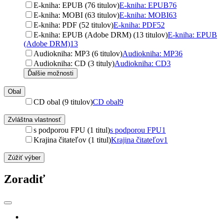
E-kniha: EPUB (76 titulov)
E-kniha: EPUB
76
E-kniha: MOBI (63 titulov)
E-kniha: MOBI
63
E-kniha: PDF (52 titulov)
E-kniha: PDF
52
E-kniha: EPUB (Adobe DRM) (13 titulov)
E-kniha: EPUB
(Adobe DRM)
13
Audiokniha: MP3 (6 titulov)
Audiokniha: MP3
6
Audiokniha: CD (3 tituly)
Audiokniha: CD
3
Ďalšie možnosti
Obal
CD obal (9 titulov)
CD obal
9
Zvláštna vlastnosť
s podporou FPU (1 titul)
s podporou FPU
1
Krajina čitateľov (1 titul)
Krajina čitateľov
1
Zúžiť výber
Zoradiť