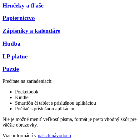
Hrnčeky a fľaše
Papiernictvo
Zápisníky a kalendáre
Hudba
LP platne
Puzzle
Prečítate na zariadeniach:
Pocketbook
Kindle
Smartfón či tablet s príslušnou aplikáciou
Počítač s príslušnou aplikáciou
Nie je možné meniť veľkosť písma, formát je preto vhodný skôr pre
väčšie obrazovky.
Viac informácií v
našich návodoch