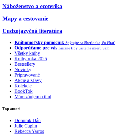
Náboženstvo a ezoterika
Mapy a cestovanie
Cudzojazyčná literatúra
Knihomoľský pomocník
Spýtajte sa Sherlocka, čo čítať
Odporúčame pre vás
Knižné tipy ušité na mieru vám
Všetky knihy
Knihy roka 2025
Bestsellery
Novinky
Pripravované
Akcie a zľavy
Kolekcie
BookTok
Mám záujem o titul
Top autori
Dominik Dán
Julie Caplin
Rebecca Yarros