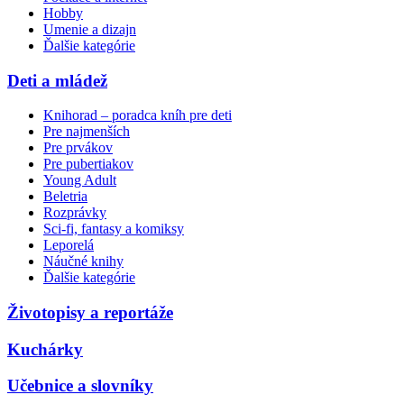
Hobby
Umenie a dizajn
Ďalšie kategórie
Deti a mládež
Knihorad – poradca kníh pre deti
Pre najmenších
Pre prvákov
Pre pubertiakov
Young Adult
Beletria
Rozprávky
Sci-fi, fantasy a komiksy
Leporelá
Náučné knihy
Ďalšie kategórie
Životopisy a reportáže
Kuchárky
Učebnice a slovníky