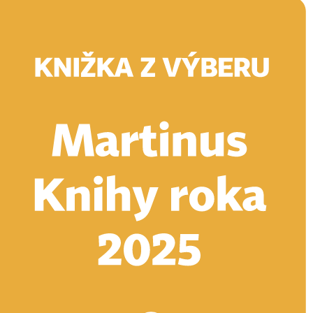
Doručenie
Kníhkupectvá
Knihovrátok
Poukážky
Knižný blog
Kontakt
E-knihy
Audioknihy
Hry
Filmy
Knihy
Doplnky
Vyhľadávanie
Prihlásiť
Vyhľadávanie
Knihy
E-knihy
Audioknihy
Hry
Filmy
Doplnky