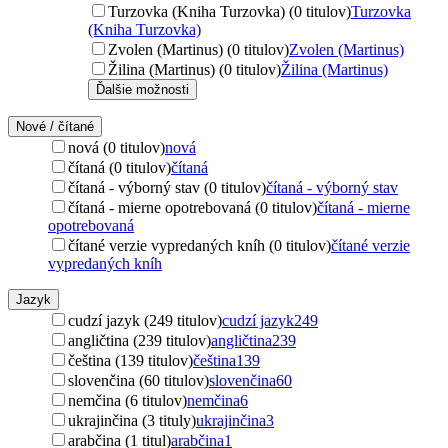
Turzovka (Kniha Turzovka) (0 titulov)
Turzovka
(Kniha Turzovka)
Zvolen (Martinus) (0 titulov)
Zvolen (Martinus)
Žilina (Martinus) (0 titulov)
Žilina (Martinus)
Ďalšie možnosti
Nové / čítané
nová (0 titulov)
nová
čítaná (0 titulov)
čítaná
čítaná - výborný stav (0 titulov)
čítaná - výborný stav
čítaná - mierne opotrebovaná (0 titulov)
čítaná - mierne
opotrebovaná
čítané verzie vypredaných kníh (0 titulov)
čítané verzie
vypredaných kníh
Jazyk
cudzí jazyk (249 titulov)
cudzí jazyk
249
angličtina (239 titulov)
angličtina
239
čeština (139 titulov)
čeština
139
slovenčina (60 titulov)
slovenčina
60
nemčina (6 titulov)
nemčina
6
ukrajinčina (3 tituly)
ukrajinčina
3
arabčina (1 titul)
arabčina
1