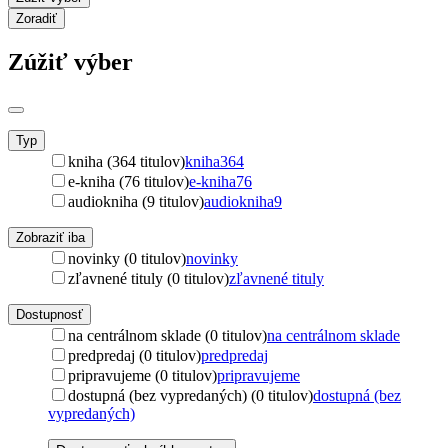
Zoradiť
Zúžiť výber
Typ
kniha (364 titulov)
kniha
364
e-kniha (76 titulov)
e-kniha
76
audiokniha (9 titulov)
audiokniha
9
Zobraziť iba
novinky (0 titulov)
novinky
zľavnené tituly (0 titulov)
zľavnené tituly
Dostupnosť
na centrálnom sklade (0 titulov)
na centrálnom sklade
predpredaj (0 titulov)
predpredaj
pripravujeme (0 titulov)
pripravujeme
dostupná (bez vypredaných) (0 titulov)
dostupná (bez
vypredaných)