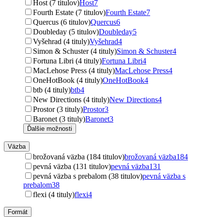
Host (7 titulov)
Host
7
Fourth Estate (7 titulov)
Fourth Estate
7
Quercus (6 titulov)
Quercus
6
Doubleday (5 titulov)
Doubleday
5
Vyšehrad (4 tituly)
Vyšehrad
4
Simon & Schuster (4 tituly)
Simon & Schuster
4
Fortuna Libri (4 tituly)
Fortuna Libri
4
MacLehose Press (4 tituly)
MacLehose Press
4
OneHotBook (4 tituly)
OneHotBook
4
btb (4 tituly)
btb
4
New Directions (4 tituly)
New Directions
4
Prostor (3 tituly)
Prostor
3
Baronet (3 tituly)
Baronet
3
Ďalšie možnosti
Väzba
brožovaná väzba (184 titulov)
brožovaná väzba
184
pevná väzba (131 titulov)
pevná väzba
131
pevná väzba s prebalom (38 titulov)
pevná väzba s
prebalom
38
flexi (4 tituly)
flexi
4
Formát