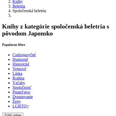
Knihy
Beletria
Spoločenská beletria
Knihy z kategórie spoločenská beletria s
pôvodom Japonsko
Populárne filtre
Cudzojazyčné
Humorné
Historické
Vojnové
Láska
Rodina
Vzťahy
Spoločnosť
Priateľstvo
Dospievanie
Ženy
LGBTQ+
Zúžiť výber