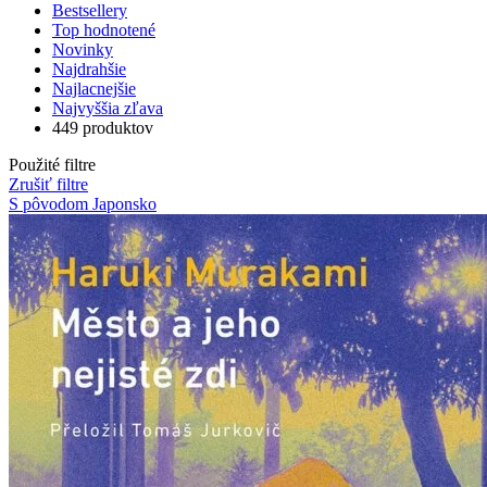
Bestsellery
Top hodnotené
Novinky
Najdrahšie
Najlacnejšie
Najvyššia zľava
449 produktov
Použité filtre
Zrušiť filtre
S pôvodom Japonsko