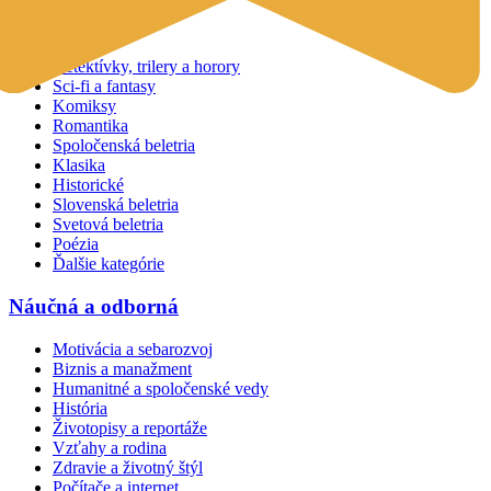
Beletria
Detektívky, trilery a horory
Sci-fi a fantasy
Komiksy
Romantika
Spoločenská beletria
Klasika
Historické
Slovenská beletria
Svetová beletria
Poézia
Ďalšie kategórie
Náučná a odborná
Motivácia a sebarozvoj
Biznis a manažment
Humanitné a spoločenské vedy
História
Životopisy a reportáže
Vzťahy a rodina
Zdravie a životný štýl
Počítače a internet