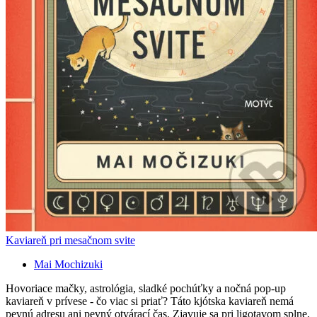
Kaviareň pri mesačnom svite
Mai Mochizuki
Hovoriace mačky, astrológia, sladké pochúťky a nočná pop-up
kaviareň v prívese - čo viac si priať? Táto kjótska kaviareň nemá
pevnú adresu ani pevný otvárací čas. Zjavuje sa pri ligotavom splne,