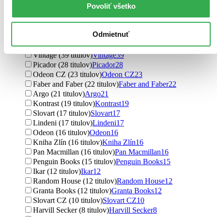
Povoliť všetko
Riku Onda (4 tituly)
Riku Onda
4
Genki Kawamura (4 tituly)
Genki Kawamura
4
Ďalšie možnosti
Odmietnuť
Vydavateľstvo
Vintage (39 titulov)
Vintage
39
Picador (28 titulov)
Picador
28
Odeon CZ (23 titulov)
Odeon CZ
23
Faber and Faber (22 titulov)
Faber and Faber
22
Argo (21 titulov)
Argo
21
Kontrast (19 titulov)
Kontrast
19
Slovart (17 titulov)
Slovart
17
Lindeni (17 titulov)
Lindeni
17
Odeon (16 titulov)
Odeon
16
Kniha Zlín (16 titulov)
Kniha Zlín
16
Pan Macmillan (16 titulov)
Pan Macmillan
16
Penguin Books (15 titulov)
Penguin Books
15
Ikar (12 titulov)
Ikar
12
Random House (12 titulov)
Random House
12
Granta Books (12 titulov)
Granta Books
12
Slovart CZ (10 titulov)
Slovart CZ
10
Harvill Secker (8 titulov)
Harvill Secker
8