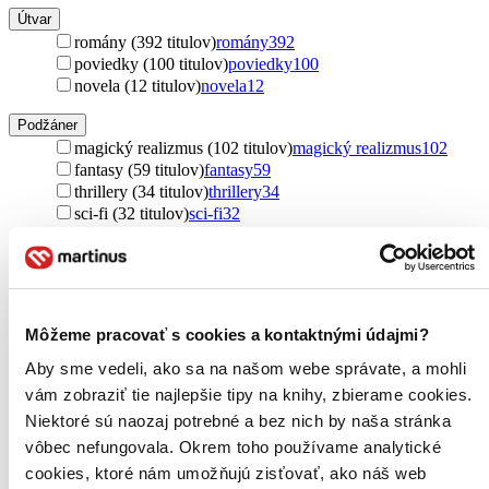
Útvar
romány (392 titulov)
romány
392
poviedky (100 titulov)
poviedky
100
novela (12 titulov)
novela
12
Podžáner
magický realizmus (102 titulov)
magický realizmus
102
fantasy (59 titulov)
fantasy
59
thrillery (34 titulov)
thrillery
34
sci-fi (32 titulov)
sci-fi
32
detektívky (25 titulov)
detektívky
25
poviedky (22 titulov)
poviedky
22
dystopický (18 titulov)
dystopický
18
Ďalšie možnosti
Môžeme pracovať s cookies a kontaktnými údajmi?
Autor
Haruki Murakami (106 titulov)
Haruki Murakami
106
Aby sme vedeli, ako sa na našom webe správate, a mohli
Toshikazu Kawaguchi (53 titulov)
Toshikazu
vám zobraziť tie najlepšie tipy na knihy, zbierame cookies.
Kawaguchi
53
Niektoré sú naozaj potrebné a bez nich by naša stránka
Kazuo Ishiguro (40 titulov)
Kazuo Ishiguro
40
vôbec nefungovala. Okrem toho používame analytické
Osamu Dazai (22 titulov)
Osamu Dazai
22
Mieko Kawakami (17 titulov)
Mieko Kawakami
17
cookies, ktoré nám umožňujú zisťovať, ako náš web