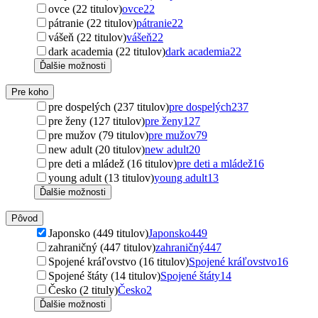
ovce (22 titulov)
ovce
22
pátranie (22 titulov)
pátranie
22
vášeň (22 titulov)
vášeň
22
dark academia (22 titulov)
dark academia
22
Ďalšie možnosti
Pre koho
pre dospelých (237 titulov)
pre dospelých
237
pre ženy (127 titulov)
pre ženy
127
pre mužov (79 titulov)
pre mužov
79
new adult (20 titulov)
new adult
20
pre deti a mládež (16 titulov)
pre deti a mládež
16
young adult (13 titulov)
young adult
13
Ďalšie možnosti
Pôvod
Japonsko (449 titulov)
Japonsko
449
zahraničný (447 titulov)
zahraničný
447
Spojené kráľovstvo (16 titulov)
Spojené kráľovstvo
16
Spojené štáty (14 titulov)
Spojené štáty
14
Česko (2 tituly)
Česko
2
Ďalšie možnosti