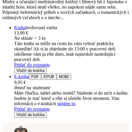
Múdry a očarujúci medzinárodný knižný i filmový hit z Japonska o
mladej žene, ktorá stratí všetko, no napokon nájde samu seba.
Príjemný beletristický príbeh o nových začiatkoch, o romantických i
rodinných vzťahoch a o úteche...
Kniha
brožovaná väzba
13,90 €
Na sklade > 5 ks
Táto kniha sa môže na cestu ku vám vybrať prakticky
okamžite! Ak si ju objednáte do 13:00 v pracovný deň,
odošleme vám ju ešte dnes, inak najneskôr nasledujúci
pracovný deň.
Pridať do zoznamu
Vložiť do košíka
E-kniha
PDF
EPUB
MOBI
9,95 €
Ihneď na stiahnutie
Máte čítačku, tablet alebo mobil? Stiahnite si do nich e-knihu:
budete ju mať hneď a ešte aj ušetríte život stromom. Viac
informácii o e-knihách
nájdete tu
.
Pridať do zoznamu
Vložiť do košíka