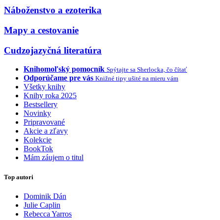
Náboženstvo a ezoterika
Mapy a cestovanie
Cudzojazyčná literatúra
Knihomoľský pomocník
Spýtajte sa Sherlocka, čo čítať
Odporúčame pre vás
Knižné tipy ušité na mieru vám
Všetky knihy
Knihy roka 2025
Bestsellery
Novinky
Pripravované
Akcie a zľavy
Kolekcie
BookTok
Mám záujem o titul
Top autori
Dominik Dán
Julie Caplin
Rebecca Yarros