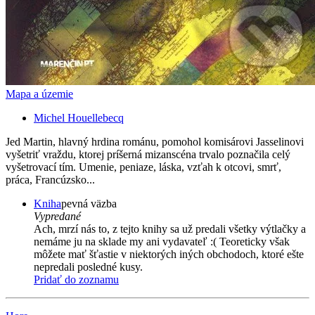
Mapa a územie
Michel Houellebecq
Jed Martin, hlavný hrdina románu, pomohol komisárovi Jasselinovi
vyšetriť vraždu, ktorej príšerná mizanscéna trvalo poznačila celý
vyšetrovací tím. Umenie, peniaze, láska, vzťah k otcovi, smrť,
práca, Francúzsko...
Kniha
pevná väzba
Vypredané
Ach, mrzí nás to, z tejto knihy sa už predali všetky výtlačky a
nemáme ju na sklade my ani vydavateľ :( Teoreticky však
môžete mať šťastie v niektorých iných obchodoch, ktoré ešte
nepredali posledné kusy.
Pridať do zoznamu