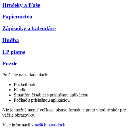
Hrnčeky a fľaše
Papiernictvo
Zápisníky a kalendáre
Hudba
LP platne
Puzzle
Prečítate na zariadeniach:
Pocketbook
Kindle
Smartfón či tablet s príslušnou aplikáciou
Počítač s príslušnou aplikáciou
Nie je možné meniť veľkosť písma, formát je preto vhodný skôr pre
väčšie obrazovky.
Viac informácií v
našich návodoch