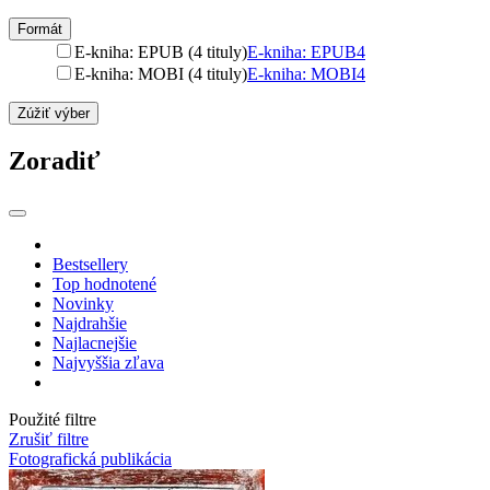
Formát
E-kniha: EPUB (4 tituly)
E-kniha: EPUB
4
E-kniha: MOBI (4 tituly)
E-kniha: MOBI
4
Zúžiť výber
Zoradiť
Bestsellery
Top hodnotené
Novinky
Najdrahšie
Najlacnejšie
Najvyššia zľava
Použité filtre
Zrušiť filtre
Fotografická publikácia