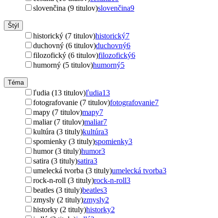
slovenčina (9 titulov)
slovenčina
9
Štýl
historický (7 titulov)
historický
7
duchovný (6 titulov)
duchovný
6
filozofický (6 titulov)
filozofický
6
humorný (5 titulov)
humorný
5
Téma
ľudia (13 titulov)
ľudia
13
fotografovanie (7 titulov)
fotografovanie
7
mapy (7 titulov)
mapy
7
maliar (7 titulov)
maliar
7
kultúra (3 tituly)
kultúra
3
spomienky (3 tituly)
spomienky
3
humor (3 tituly)
humor
3
satira (3 tituly)
satira
3
umelecká tvorba (3 tituly)
umelecká tvorba
3
rock-n-roll (3 tituly)
rock-n-roll
3
beatles (3 tituly)
beatles
3
zmysly (2 tituly)
zmysly
2
historky (2 tituly)
historky
2