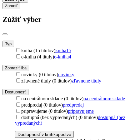
Zoradiť
Zúžiť výber
Typ
kniha (15 titulov)
kniha
15
e-kniha (4 tituly)
e-kniha
4
Zobraziť iba
novinky (0 titulov)
novinky
zľavnené tituly (0 titulov)
zľavnené tituly
Dostupnosť
na centrálnom sklade (0 titulov)
na centrálnom sklade
predpredaj (0 titulov)
predpredaj
pripravujeme (0 titulov)
pripravujeme
dostupná (bez vypredaných) (0 titulov)
dostupná (bez
vypredaných)
Dostupnosť v kníhkupectve