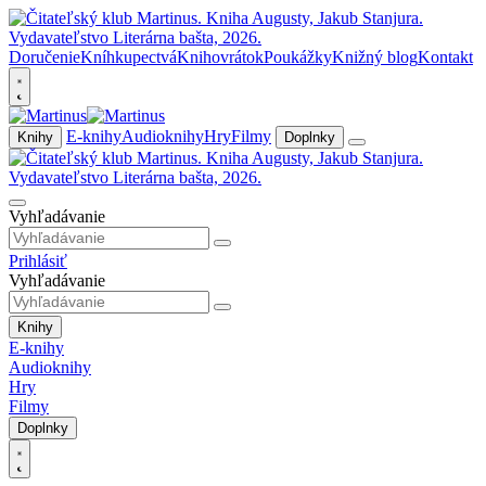
Doručenie
Kníhkupectvá
Knihovrátok
Poukážky
Knižný blog
Kontakt
E-knihy
Audioknihy
Hry
Filmy
Knihy
Doplnky
Vyhľadávanie
Prihlásiť
Vyhľadávanie
Knihy
E-knihy
Audioknihy
Hry
Filmy
Doplnky