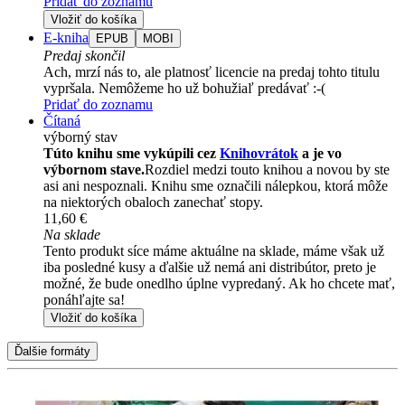
Pridať do zoznamu
Vložiť do košíka
E-kniha
EPUB
MOBI
Predaj skončil
Ach, mrzí nás to, ale platnosť licencie na predaj tohto titulu
vypršala. Nemôžeme ho už bohužiaľ predávať :-(
Pridať do zoznamu
Čítaná
výborný stav
Túto knihu sme vykúpili cez
Knihovrátok
a je vo
výbornom stave.
Rozdiel medzi touto knihou a novou by ste
asi ani nespoznali. Knihu sme označili nálepkou, ktorá môže
na niektorých obaloch zanechať stopy.
11,60 €
Na sklade
Tento produkt síce máme aktuálne na sklade, máme však už
iba posledné kusy a ďalšie už nemá ani distribútor, preto je
možné, že bude onedlho úplne vypredaný. Ak ho chcete mať,
ponáhľajte sa!
Vložiť do košíka
Ďalšie formáty