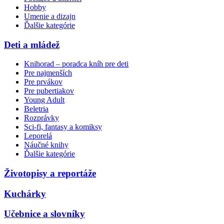
Hobby
Umenie a dizajn
Ďalšie kategórie
Deti a mládež
Knihorad – poradca kníh pre deti
Pre najmenších
Pre prvákov
Pre pubertiakov
Young Adult
Beletria
Rozprávky
Sci-fi, fantasy a komiksy
Leporelá
Náučné knihy
Ďalšie kategórie
Životopisy a reportáže
Kuchárky
Učebnice a slovníky