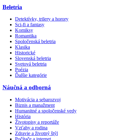
Beletria
Detektívky, trilery a horory
Sci-fi a fantasy
Komiksy
Romantika
Spoločenská beletria
Klasika
Historické
Slovenská beletria
Svetová beletria
Poézia
Ďalšie kategórie
Náučná a odborná
Motivácia a sebarozvoj
Biznis a manažment
Humanitné a spoločenské vedy
História
Životopisy a reportáže
Vzťahy a rodina
Zdravie a životný štýl
Počítače a internet