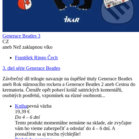
Generace Beatles 3
CZ
aneb Než zaklapnou víko
František Ringo Čech
3. diel série
Generace Beatles
Závěrečný díl trilogie navazuje na úspěšné tituly Generace Beatles
aneb Rok stárnoucího rockera a Generace Beatles 2 aneb Cestou do
krematoria. Čtenáře opět pobaví koláž satirických komentářů,
osobitých postřehů, vzpomínek na různé osobnosti...
Kniha
pevná väzba
19,39 €
Do 4 – 6 dní
Tento produkt momentálne nemáme na sklade, ale zvyčajne
vám ho vieme zabezpečiť a odoslať do 4 – 6 dní. A
posnažíme sa aj trochu rýchlejšie!