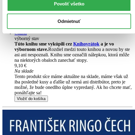
Povoliť všetko
Tento produkt momentálne nemáme na sklade, ale zvyčajne
vám ho vieme zabezpečiť a odoslať do 3 – 4 dní. A
posnažíme sa aj trochu rýchlejšie!
Pridať do zoznamu
Odmietnuť
Vložiť do košíka
Čítaná
výborný stav
Túto knihu sme vykúpili cez
Knihovrátok
a je vo
výbornom stave.
Rozdiel medzi touto knihou a novou by ste
asi ani nespoznali. Knihu sme označili nálepkou, ktorá môže
na niektorých obaloch zanechať stopy.
9,10 €
Na sklade
Tento produkt síce máme aktuálne na sklade, máme však už
iba posledné kusy a ďalšie už nemá ani distribútor, preto je
možné, že bude onedlho úplne vypredaný. Ak ho chcete mať,
ponáhľajte sa!
Vložiť do košíka