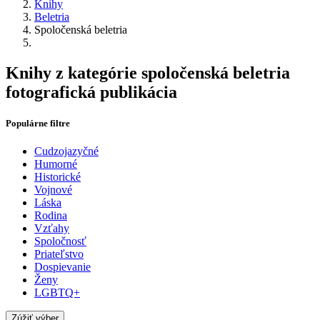
Knihy
Beletria
Spoločenská beletria
Knihy z kategórie spoločenská beletria
fotografická publikácia
Populárne filtre
Cudzojazyčné
Humorné
Historické
Vojnové
Láska
Rodina
Vzťahy
Spoločnosť
Priateľstvo
Dospievanie
Ženy
LGBTQ+
Zúžiť výber