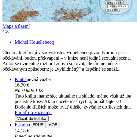
Mapa a území
CZ
Michel Houellebecq
Čtenáři, kteří mají v souvislosti s Houellebecqovou tvorbou jistá
očekávání, budou překvapeni – v knize není jediná sexuální scéna.
Autor se evidentně rozhodl znovu šokovat, ale tím nejméně
očekávaným způsobem: je „vyklidněný“ a úspěšně se snaží...
Kniha
pevná väzba
16,70 €
Na sklade 1 ks
Túto knihu máme síce aktuálne na sklade, máme však už iba
posledné kusy. Ak ju chcete mať rýchlo, ponáhľajte sa!
Dodanie ďalších môže trvať dlhšie, zvyčajne do šiestich dní.
Pridať do zoznamu
Vložiť do košíka
E-kniha
EPUB
MOBI
14,18 €
Ihneď na stiahnutie