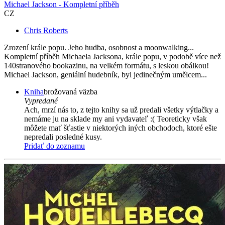
Michael Jackson - Kompletní příběh
CZ
Chris Roberts
Zrození krále popu. Jeho hudba, osobnost a moonwalking...
Kompletní příběh Michaela Jacksona, krále popu, v podobě více než
140stranového bookazinu, na velkém formátu, s leskou obálkou!
Michael Jackson, geniální hudebník, byl jedinečným umělcem...
Kniha
brožovaná väzba
Vypredané
Ach, mrzí nás to, z tejto knihy sa už predali všetky výtlačky a
nemáme ju na sklade my ani vydavateľ :( Teoreticky však
môžete mať šťastie v niektorých iných obchodoch, ktoré ešte
nepredali posledné kusy.
Pridať do zoznamu