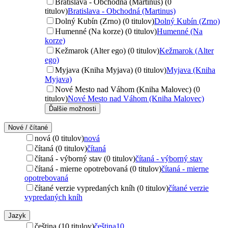
Bratislava - Obchodná (Martinus) (0
titulov)
Bratislava - Obchodná (Martinus)
Dolný Kubín (Zrno) (0 titulov)
Dolný Kubín (Zrno)
Humenné (Na korze) (0 titulov)
Humenné (Na
korze)
Kežmarok (Alter ego) (0 titulov)
Kežmarok (Alter
ego)
Myjava (Kniha Myjava) (0 titulov)
Myjava (Kniha
Myjava)
Nové Mesto nad Váhom (Kniha Malovec) (0
titulov)
Nové Mesto nad Váhom (Kniha Malovec)
Ďalšie možnosti
Nové / čítané
nová (0 titulov)
nová
čítaná (0 titulov)
čítaná
čítaná - výborný stav (0 titulov)
čítaná - výborný stav
čítaná - mierne opotrebovaná (0 titulov)
čítaná - mierne
opotrebovaná
čítané verzie vypredaných kníh (0 titulov)
čítané verzie
vypredaných kníh
Jazyk
čeština (10 titulov)
čeština
10