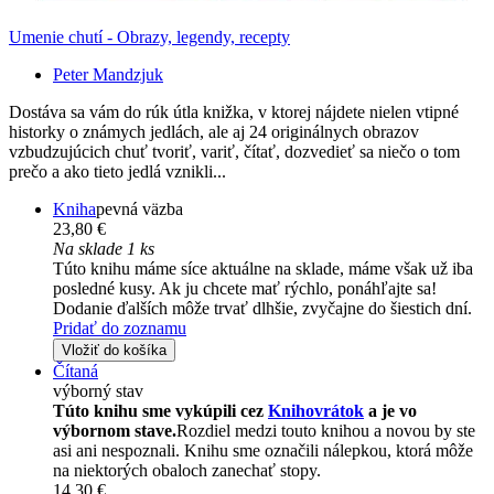
Umenie chutí - Obrazy, legendy, recepty
Peter Mandzjuk
Dostáva sa vám do rúk útla knižka, v ktorej nájdete nielen vtipné
historky o známych jedlách, ale aj 24 originálnych obrazov
vzbudzujúcich chuť tvoriť, variť, čítať, dozvedieť sa niečo o tom
prečo a ako tieto jedlá vznikli...
Kniha
pevná väzba
23,80 €
Na sklade 1 ks
Túto knihu máme síce aktuálne na sklade, máme však už iba
posledné kusy. Ak ju chcete mať rýchlo, ponáhľajte sa!
Dodanie ďalších môže trvať dlhšie, zvyčajne do šiestich dní.
Pridať do zoznamu
Vložiť do košíka
Čítaná
výborný stav
Túto knihu sme vykúpili cez
Knihovrátok
a je vo
výbornom stave.
Rozdiel medzi touto knihou a novou by ste
asi ani nespoznali. Knihu sme označili nálepkou, ktorá môže
na niektorých obaloch zanechať stopy.
14,30 €