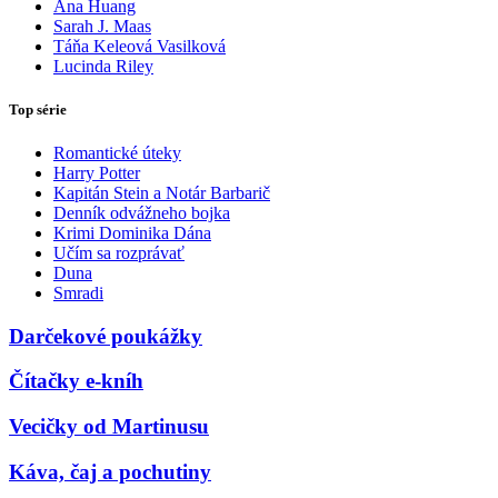
Ana Huang
Sarah J. Maas
Táňa Keleová Vasilková
Lucinda Riley
Top série
Romantické úteky
Harry Potter
Kapitán Stein a Notár Barbarič
Denník odvážneho bojka
Krimi Dominika Dána
Učím sa rozprávať
Duna
Smradi
Darčekové poukážky
Čítačky e-kníh
Vecičky od Martinusu
Káva, čaj a pochutiny