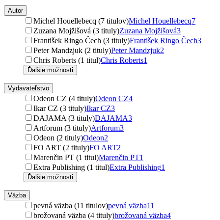
Autor
Michel Houellebecq (7 titulov)
Michel Houellebecq
7
Zuzana Mojžišová (3 tituly)
Zuzana Mojžišová
3
František Ringo Čech (3 tituly)
František Ringo Čech
3
Peter Mandzjuk (2 tituly)
Peter Mandzjuk
2
Chris Roberts (1 titul)
Chris Roberts
1
Ďalšie možnosti
Vydavateľstvo
Odeon CZ (4 tituly)
Odeon CZ
4
Ikar CZ (3 tituly)
Ikar CZ
3
DAJAMA (3 tituly)
DAJAMA
3
Artforum (3 tituly)
Artforum
3
Odeon (2 tituly)
Odeon
2
FO ART (2 tituly)
FO ART
2
Marenčin PT (1 titul)
Marenčin PT
1
Extra Publishing (1 titul)
Extra Publishing
1
Ďalšie možnosti
Väzba
pevná väzba (11 titulov)
pevná väzba
11
brožovaná väzba (4 tituly)
brožovaná väzba
4