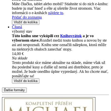
Máte čítačku, tablet alebo mobil? Stiahnite si do nich e-knihu:
budete ju mať hneď a ešte aj ušetríte život stromom. Viac
informácii o e-knihách
nájdete tu
.
Pridať do zoznamu
Vložiť do košíka
Čítaná
výborný stav
Túto knihu sme vykúpili cez
Knihovrátok
a je vo
výbornom stave.
Rozdiel medzi touto knihou a novou by ste
asi ani nespoznali. Knihu sme označili nálepkou, ktorá môže
na niektorých obaloch zanechať stopy.
14,00 €
Na sklade
Tento produkt síce máme aktuálne na sklade, máme však už
iba posledné kusy a ďalšie už nemá ani distribútor, preto je
možné, že bude onedlho úplne vypredaný. Ak ho chcete mať,
ponáhľajte sa!
Vložiť do košíka
Ďalšie formáty