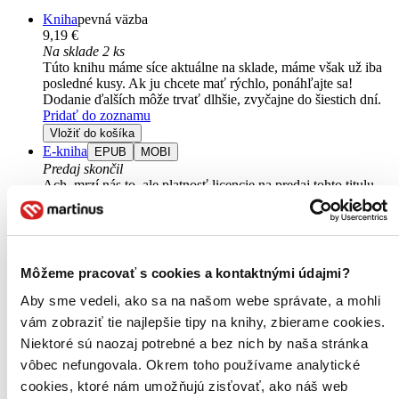
Kniha
pevná väzba
9,19 €
Na sklade 2 ks
Túto knihu máme síce aktuálne na sklade, máme však už iba
posledné kusy. Ak ju chcete mať rýchlo, ponáhľajte sa!
Dodanie ďalších môže trvať dlhšie, zvyčajne do šiestich dní.
Pridať do zoznamu
Vložiť do košíka
E-kniha
EPUB
MOBI
Predaj skončil
Ach, mrzí nás to, ale platnosť licencie na predaj tohto titulu
vypršala. Nemôžeme ho už bohužiaľ predávať :-(
Pridať do zoznamu
Čítaná
výborný stav
Túto knihu sme vykúpili cez
Knihovrátok
a je vo
Môžeme pracovať s cookies a kontaktnými údajmi?
výbornom stave.
Rozdiel medzi touto knihou a novou by ste
asi ani nespoznali. Knihu sme označili nálepkou, ktorá môže
Aby sme vedeli, ako sa na našom webe správate, a mohli
na niektorých obaloch zanechať stopy.
vám zobraziť tie najlepšie tipy na knihy, zbierame cookies.
5,90 €
Niektoré sú naozaj potrebné a bez nich by naša stránka
Na sklade
Tento produkt síce máme aktuálne na sklade, máme však už
vôbec nefungovala. Okrem toho používame analytické
iba posledné kusy a ďalšie už nemá ani distribútor, preto je
cookies, ktoré nám umožňujú zisťovať, ako náš web
možné, že bude onedlho úplne vypredaný. Ak ho chcete mať,