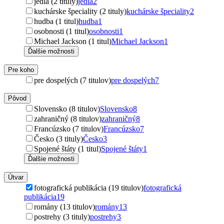
jedlá (2 tituly)
jedlá
2
kuchárske špeciality (2 tituly)
kuchárske špeciality
2
hudba (1 titul)
hudba
1
osobnosti (1 titul)
osobnosti
1
Michael Jackson (1 titul)
Michael Jackson
1
Ďalšie možnosti
Pre koho
pre dospelých (7 titulov)
pre dospelých
7
Pôvod
Slovensko (8 titulov)
Slovensko
8
zahraničný (8 titulov)
zahraničný
8
Francúzsko (7 titulov)
Francúzsko
7
Česko (3 tituly)
Česko
3
Spojené štáty (1 titul)
Spojené štáty
1
Ďalšie možnosti
Útvar
fotografická publikácia (19 titulov)
fotografická
publikácia
19
romány (13 titulov)
romány
13
postrehy (3 tituly)
postrehy
3