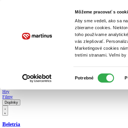
Doručenie
Kníhkupectvá
Knihovrátok
Poukážky
Knižný blog
Kontakt
Môžeme pracovať s cooki
Aby sme vedeli, ako sa na 
zbierame cookies. Niektor
E-knihy
Audioknihy
Hry
Filmy
Knihy
Doplnky
toho používame analytické
vás zlepšovať. Personaliz
Vyhľadávanie
Marketingové cookies nám 
tretími stranami. Veľmi b
Prihlásiť
Vyhľadávanie
Výber
Knihy
Potrebné
P
súhlasu
E-knihy
Audioknihy
Hry
Filmy
Doplnky
Beletria