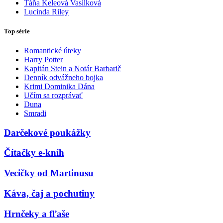
Táňa Keleová Vasilková
Lucinda Riley
Top série
Romantické úteky
Harry Potter
Kapitán Stein a Notár Barbarič
Denník odvážneho bojka
Krimi Dominika Dána
Učím sa rozprávať
Duna
Smradi
Darčekové poukážky
Čítačky e-kníh
Vecičky od Martinusu
Káva, čaj a pochutiny
Hrnčeky a fľaše