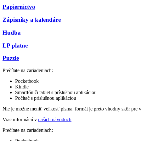
Papiernictvo
Zápisníky a kalendáre
Hudba
LP platne
Puzzle
Prečítate na zariadeniach:
Pocketbook
Kindle
Smartfón či tablet s príslušnou aplikáciou
Počítač s príslušnou aplikáciou
Nie je možné meniť veľkosť písma, formát je preto vhodný skôr pre 
Viac informácií v
našich návodoch
Prečítate na zariadeniach:
Pocketbook