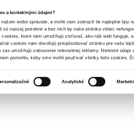
es a kontaktnými údajmi?
našom webe správate, a mohli vám zobraziť tie najlepšie tipy n
é sú naozaj potrebné a bez nich by naša stránka vôbec nefung
 cookies, ktoré nám umožňujú zisťovať, ako náš web funguje, a 
ačné cookies nám dovoľujú prispôsobovať stránku pre vašu lepši
zas umožňujú zobrazenie relevantnej reklamy. Niektoré údaje z
y nám pomohlo, keby sme mohli používať všetky tieto cookies. 
ersonalizačné
Analytické
Marketi