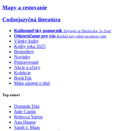
Mapy a cestovanie
Cudzojazyčná literatúra
Knihomoľský pomocník
Spýtajte sa Sherlocka, čo čítať
Odporúčame pre vás
Knižné tipy ušité na mieru vám
Všetky knihy
Knihy roka 2025
Bestsellery
Novinky
Pripravované
Akcie a zľavy
Kolekcie
BookTok
Mám záujem o titul
Top autori
Dominik Dán
Julie Caplin
Rebecca Yarros
Ana Huang
Sarah J. Maas