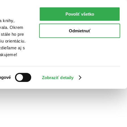
Povoliť všetko
a knihy,
ovala. Okrem
Odmietnuť
stále ho pre
u orientáciu.
dieľame aj s
Ďakujeme!
ngové
Zobraziť detaily