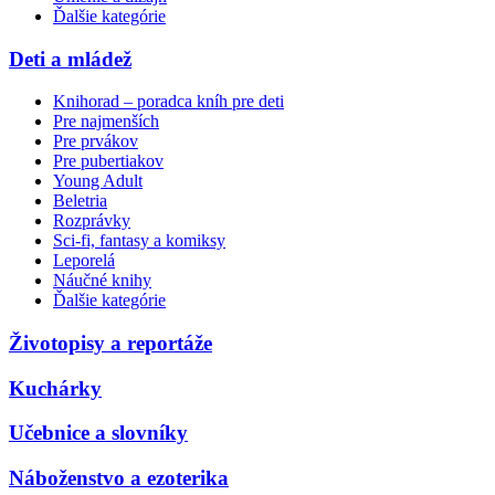
Ďalšie kategórie
Deti a mládež
Knihorad – poradca kníh pre deti
Pre najmenších
Pre prvákov
Pre pubertiakov
Young Adult
Beletria
Rozprávky
Sci-fi, fantasy a komiksy
Leporelá
Náučné knihy
Ďalšie kategórie
Životopisy a reportáže
Kuchárky
Učebnice a slovníky
Náboženstvo a ezoterika