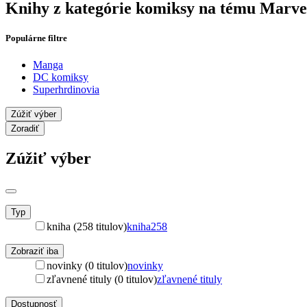
Knihy z kategórie komiksy na tému Marve
Populárne filtre
Manga
DC komiksy
Superhrdinovia
Zúžiť výber
Zoradiť
Zúžiť výber
Typ
kniha (258 titulov)
kniha
258
Zobraziť iba
novinky (0 titulov)
novinky
zľavnené tituly (0 titulov)
zľavnené tituly
Dostupnosť