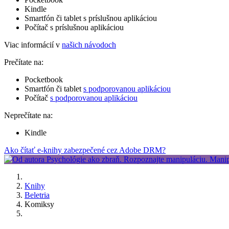
Kindle
Smartfón či tablet s príslušnou aplikáciou
Počítač s príslušnou aplikáciou
Viac informácií v
našich návodoch
Prečítate na:
Pocketbook
Smartfón či tablet
s podporovanou aplikáciou
Počítač
s podporovanou aplikáciou
Neprečítate na:
Kindle
Ako čítať e-knihy zabezpečené cez Adobe DRM?
Knihy
Beletria
Komiksy