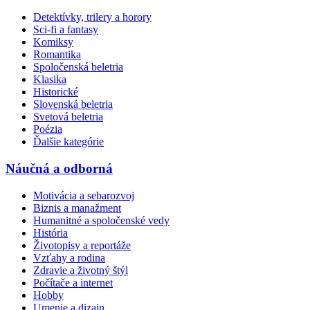
Detektívky, trilery a horory
Sci-fi a fantasy
Komiksy
Romantika
Spoločenská beletria
Klasika
Historické
Slovenská beletria
Svetová beletria
Poézia
Ďalšie kategórie
Náučná a odborná
Motivácia a sebarozvoj
Biznis a manažment
Humanitné a spoločenské vedy
História
Životopisy a reportáže
Vzťahy a rodina
Zdravie a životný štýl
Počítače a internet
Hobby
Umenie a dizajn