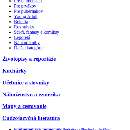
Pre najmenších
Pre prvákov
Pre pubertiakov
Young Adult
Beletria
Rozprávky
Sci-fi, fantasy a komiksy
Leporelá
Náučné knihy
Ďalšie kategórie
Životopisy a reportáže
Kuchárky
Učebnice a slovníky
Náboženstvo a ezoterika
Mapy a cestovanie
Cudzojazyčná literatúra
Knihomoľský pomocník
Spýtajte sa Sherlocka, čo čítať