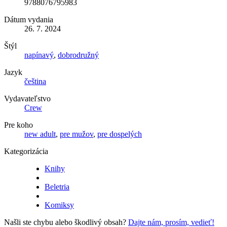
9788076795983
Dátum vydania
26. 7. 2024
Štýl
napínavý
,
dobrodružný
Jazyk
čeština
Vydavateľstvo
Crew
Pre koho
new adult
,
pre mužov
,
pre dospelých
Kategorizácia
Knihy
Beletria
Komiksy
Našli ste chybu alebo škodlivý obsah?
Dajte nám, prosím, vedieť!