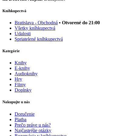
Kníhkupectvá
Bratislava - Obchodná
• Otvorené do 21:00
Všetky kníhkupectvá
Udalosti
Spriatelené kníhkupectvá
Kategórie
Knihy
E-knihy
Audioknihy
Hry
Filmy
Doplnky
Nakupujte u nás
Doručenie
Platba
Prečo práve u nás?
Najčastejšie otázky
Rezervácia v kníhkupectve