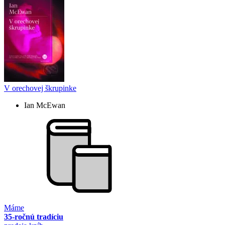
V orechovej škrupinke
Ian McEwan
Máme
35-ročnú tradíciu