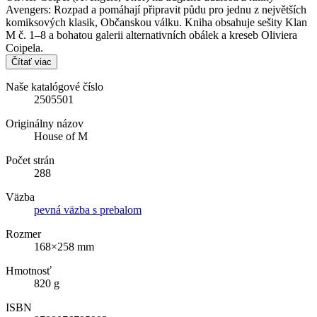
Avengers: Rozpad a pomáhají připravit půdu pro jednu z největších
komiksových klasik, Občanskou válku. Kniha obsahuje sešity Klan
M č. 1–8 a bohatou galerii alternativních obálek a kreseb Oliviera
Coipela.
Čítať viac
Naše katalógové číslo
2505501
Originálny názov
House of M
Počet strán
288
Väzba
pevná väzba s prebalom
Rozmer
168×258 mm
Hmotnosť
820 g
ISBN