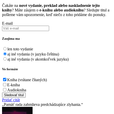
Čakáte na
nové vydanie, preklad alebo naskladnenie tejto
knihy
? Máte záujem o
e-knihu alebo audioknihu
? Sledujte titul a
pošleme vám upozornenie, keď niečo z toho pridáme do ponuky.
E-mail
Zaujíma ma
len toto vydanie
aj iné vydania (v jazyku čeština)
aj iné vydania (v akomkoľvek jazyku)
Vo formáte
Kniha (vrátane čítaných)
E-kniha
Audiokniha
Sledovať titul
Pridať citát
Pamäť rada zahmlieva predchádzajúce zlyhania.