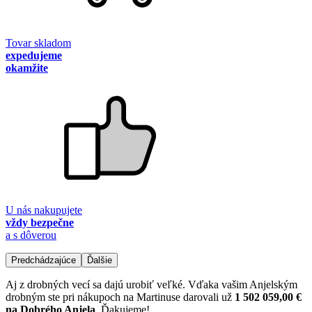
Tovar skladom
expedujeme
okamžite
U nás nakupujete
vždy bezpečne
a s dôverou
Predchádzajúce
Ďalšie
Aj z drobných vecí sa dajú urobiť veľké. Vďaka vašim Anjelským
drobným ste pri nákupoch na Martinuse darovali už
1 502 059,00 €
na Dobrého Anjela
. Ďakujeme!