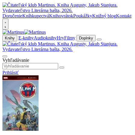
Doručenie
Kníhkupectvá
Knihovrátok
Poukážky
Knižný blog
Kontakt
E-knihy
Audioknihy
Hry
Filmy
Knihy
Doplnky
Vyhľadávanie
Prihlásiť