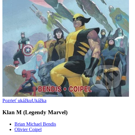
Pozrieť ukážku
Ukážka
Klan M (Legendy Marvel)
Brian Michael Bendis
Olivier Coipel