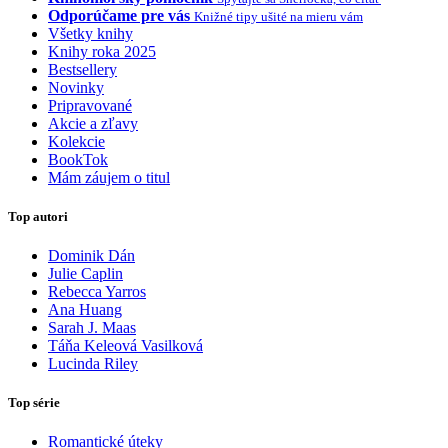
Odporúčame pre vás
Knižné tipy ušité na mieru vám
Všetky knihy
Knihy roka 2025
Bestsellery
Novinky
Pripravované
Akcie a zľavy
Kolekcie
BookTok
Mám záujem o titul
Top autori
Dominik Dán
Julie Caplin
Rebecca Yarros
Ana Huang
Sarah J. Maas
Táňa Keleová Vasilková
Lucinda Riley
Top série
Romantické úteky