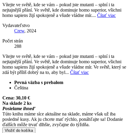
Vítejte ve světě, kde se vám – pokud jste mutanti – splní i ta
nejtajnější přání. Ve světě, kde dominuje homo superior, všichni
homo sapiens žijí spokojeně a všude vládne mír....
Čítať viac
Vydavateľstvo
Crew
, 2024
Počet strán
288
Vítejte ve světě, kde se vám – pokud jste mutanti – splní i ta
nejtajnější přání. Ve světě, kde dominuje homo superior, všichni
homo sapiens žijí spokojeně a všude vládne mír. Ve světě, který se
zdá být příliš dobrý na to, aby byl...
Čítať viac
Pevná väzba s prebalom
Čeština
Cena:
30,10 €
Na sklade 2 ks
Posielame ihneď
Túto knihu máme síce aktuálne na sklade, máme však už iba
posledné kusy. Ak ju chcete mať rýchlo, ponáhľajte sa! Dodanie
ďalších môže trvať dlhšie, zvyčajne do týždňa.
Vložiť do košíka