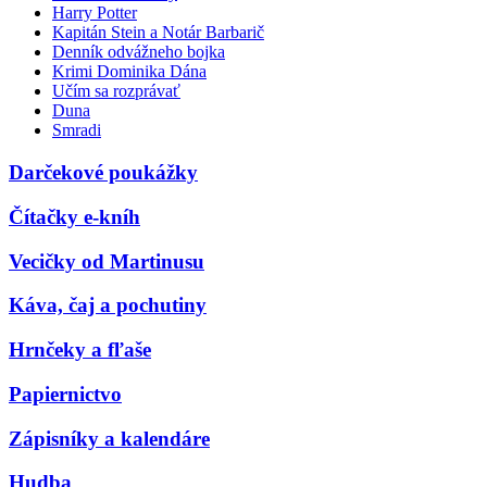
Harry Potter
Kapitán Stein a Notár Barbarič
Denník odvážneho bojka
Krimi Dominika Dána
Učím sa rozprávať
Duna
Smradi
Darčekové poukážky
Čítačky e-kníh
Vecičky od Martinusu
Káva, čaj a pochutiny
Hrnčeky a fľaše
Papiernictvo
Zápisníky a kalendáre
Hudba