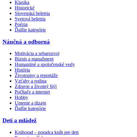
Klasika
Historické
Slovenská beletria
Svetová beletria
Poézia
Ďalšie kategórie
Náučná a odborná
Motivácia a sebarozvoj
Biznis a manažment
Humanitné a spoločenské vedy
História
Životopisy a reportáže
Vzťahy a rodina
Zdravie a životný štýl
Počítače a internet
Hobby
Umenie a dizajn
Ďalšie kategórie
Deti a mládež
Knihorad – poradca kníh pre deti