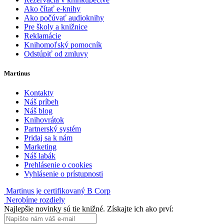
Ako čítať e-knihy
Ako počúvať audioknihy
Pre školy a knižnice
Reklamácie
Knihomoľský pomocník
Odstúpiť od zmluvy
Martinus
Kontakty
Náš príbeh
Náš blog
Knihovrátok
Partnerský systém
Pridaj sa k nám
Marketing
Náš labák
Prehlásenie o cookies
Vyhlásenie o prístupnosti
Martinus je certifikovaný B Corp
Nerobíme rozdiely
Najlepšie novinky sú tie knižné. Získajte ich ako prví: