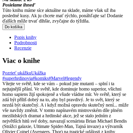
Posielame ihneď
Túto knihu máme síce aktuálne na sklade, máme však už iba
posledné kusy. Ak ju chcete mať rýchlo, ponáhľajte sa! Dodanie
ďalších môže trvať dlhšie, zvyčajne do týždňa.
Do košíka
Popis knihy
Podrobnosti
Recenzie
Viac o knihe
Pozrieť ukážku
Ukážka
#superhrdinovia
#komiks
#Marvel
#legendy
Vítejte ve světě, kde se vám – pokud jste mutanti – splní i ta
nejtajnější přání. Ve světě, kde dominuje homo superior, všichni
homo sapiens žijí spokojeně a všude vládne mír. Ve světě, který se
zdá být příliš dobrý na to, aby byl pravdivý. Je to svět, který se
nezdá být skutečný. A i když možná opravdu skutečný není... může
vše navždy změnit. V tomto napínavém mistrovském díle plném
mezilidských dramat a hrdinské akce, jež se stalo jedním z
největších hitů své doby, navazují scenárista Brian Michael Bendis
(Strážci galaxie, Ultimate Spider-Man, Tajná invaze) a výtvarník
Olivier Coipel (Avengers, Thor) na tragické události z knihy