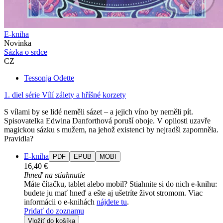
E-kniha
Novinka
Sázka o srdce
CZ
Tessonja Odette
1. diel série
Vílí zálety a hříšné korzety
S vílami by se lidé neměli sázet – a jejich víno by neměli pít.
Spisovatelka Edwina Danforthová poruší oboje. V opilosti uzavře
magickou sázku s mužem, na jehož existenci by nejradši zapomněla.
Pravidla?
E-kniha
PDF
EPUB
MOBI
16,40 €
Ihneď na stiahnutie
Máte čítačku, tablet alebo mobil? Stiahnite si do nich e-knihu:
budete ju mať hneď a ešte aj ušetríte život stromom. Viac
informácii o e-knihách
nájdete tu
.
Pridať do zoznamu
Vložiť do košíka