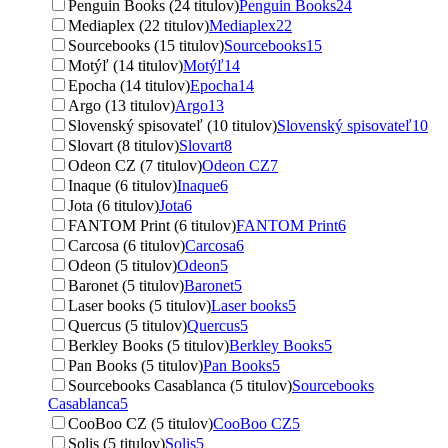
Penguin Books (24 titulov)
Penguin Books
24
Mediaplex (22 titulov)
Mediaplex
22
Sourcebooks (15 titulov)
Sourcebooks
15
Motýľ (14 titulov)
Motýľ
14
Epocha (14 titulov)
Epocha
14
Argo (13 titulov)
Argo
13
Slovenský spisovateľ (10 titulov)
Slovenský spisovateľ
10
Slovart (8 titulov)
Slovart
8
Odeon CZ (7 titulov)
Odeon CZ
7
Inaque (6 titulov)
Inaque
6
Jota (6 titulov)
Jota
6
FANTOM Print (6 titulov)
FANTOM Print
6
Carcosa (6 titulov)
Carcosa
6
Odeon (5 titulov)
Odeon
5
Baronet (5 titulov)
Baronet
5
Laser books (5 titulov)
Laser books
5
Quercus (5 titulov)
Quercus
5
Berkley Books (5 titulov)
Berkley Books
5
Pan Books (5 titulov)
Pan Books
5
Sourcebooks Casablanca (5 titulov)
Sourcebooks
Casablanca
5
CooBoo CZ (5 titulov)
CooBoo CZ
5
Solis (5 titulov)
Solis
5