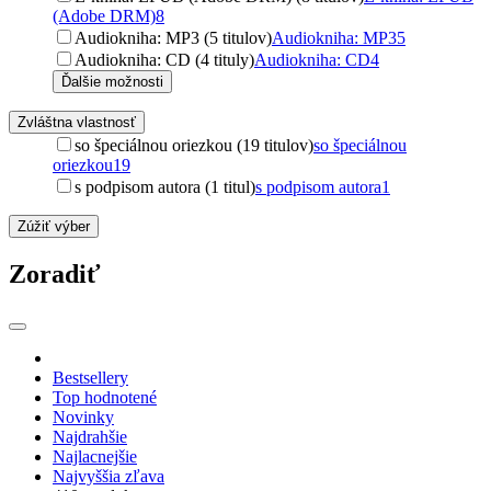
(Adobe DRM)
8
Audiokniha: MP3 (5 titulov)
Audiokniha: MP3
5
Audiokniha: CD (4 tituly)
Audiokniha: CD
4
Ďalšie možnosti
Zvláštna vlastnosť
so špeciálnou oriezkou (19 titulov)
so špeciálnou
oriezkou
19
s podpisom autora (1 titul)
s podpisom autora
1
Zúžiť výber
Zoradiť
Bestsellery
Top hodnotené
Novinky
Najdrahšie
Najlacnejšie
Najvyššia zľava