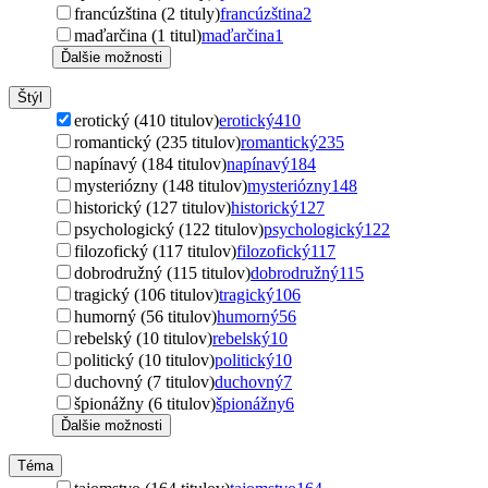
francúzština (2 tituly)
francúzština
2
maďarčina (1 titul)
maďarčina
1
Ďalšie možnosti
Štýl
erotický (410 titulov)
erotický
410
romantický (235 titulov)
romantický
235
napínavý (184 titulov)
napínavý
184
mysteriózny (148 titulov)
mysteriózny
148
historický (127 titulov)
historický
127
psychologický (122 titulov)
psychologický
122
filozofický (117 titulov)
filozofický
117
dobrodružný (115 titulov)
dobrodružný
115
tragický (106 titulov)
tragický
106
humorný (56 titulov)
humorný
56
rebelský (10 titulov)
rebelský
10
politický (10 titulov)
politický
10
duchovný (7 titulov)
duchovný
7
špionážny (6 titulov)
špionážny
6
Ďalšie možnosti
Téma