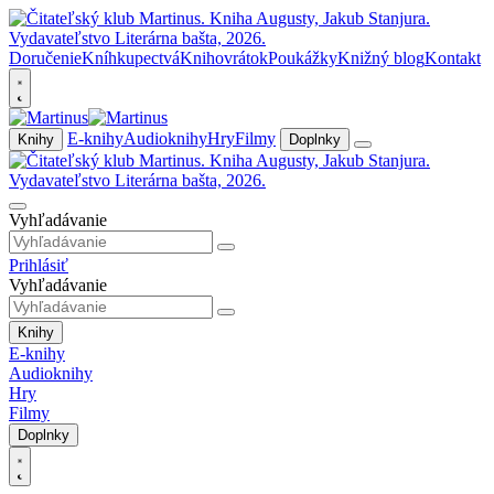
Doručenie
Kníhkupectvá
Knihovrátok
Poukážky
Knižný blog
Kontakt
E-knihy
Audioknihy
Hry
Filmy
Knihy
Doplnky
Vyhľadávanie
Prihlásiť
Vyhľadávanie
Knihy
E-knihy
Audioknihy
Hry
Filmy
Doplnky