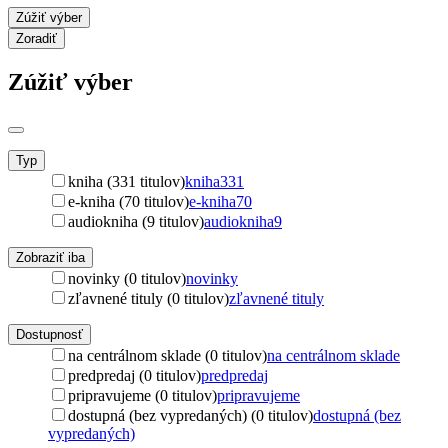
Zúžiť výber
Zoradiť
Zúžiť výber
Typ
kniha (331 titulov)
kniha
331
e-kniha (70 titulov)
e-kniha
70
audiokniha (9 titulov)
audiokniha
9
Zobraziť iba
novinky (0 titulov)
novinky
zľavnené tituly (0 titulov)
zľavnené tituly
Dostupnosť
na centrálnom sklade (0 titulov)
na centrálnom sklade
predpredaj (0 titulov)
predpredaj
pripravujeme (0 titulov)
pripravujeme
dostupná (bez vypredaných) (0 titulov)
dostupná (bez
vypredaných)