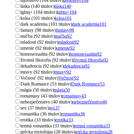
tajomstvo (164 titulov)
tajomstvo
164
láska (140 titulov)
láska
140
lgbtq+ (104 titulov)
lgbtq+
104
krása (101 titulov)
krása
101
dark academia (101 titulov)
dark academia
101
fantasy (98 titulov)
fantasy
98
maľba (92 titulov)
maľba
92
mladosti (92 titulov)
mladosti
92
umenie (92 titulov)
umenie
92
homosexualita (92 titulov)
homosexualita
92
životná filozofia (92 titulov)
životná filozofia
92
dekadencia (92 titulov)
dekadencia
92
mravy (92 titulov)
mravy
92
Večnosť (92 titulov)
Večnosť
92
Dark Romance (53 titulov)
Dark Romance
53
mágia (50 titulov)
mágia
50
romantasy (43 titulov)
romantasy
43
nebezpečenstvo (40 titulov)
nebezpečenstvo
40
sex (37 titulov)
sex
37
romantika (36 titulov)
romantika
36
erotika (33 titulov)
erotika
33
temná romantika (33 titulov)
temná romantika
33
grécka mytológia (28 titulov)
grécka mytológia
28