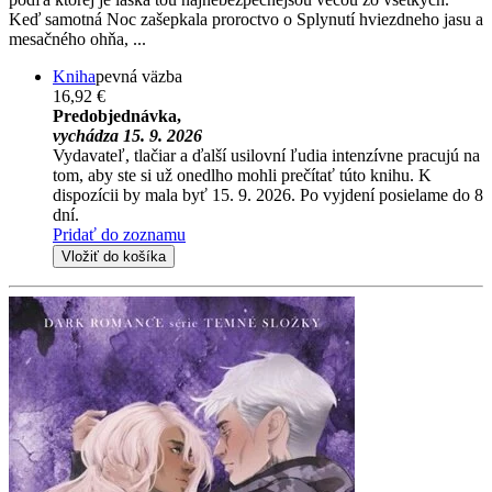
Keď samotná Noc zašepkala proroctvo o Splynutí hviezdneho jasu a
mesačného ohňa, ...
Kniha
pevná väzba
16,92 €
Predobjednávka,
vychádza 15. 9. 2026
Vydavateľ, tlačiar a ďalší usilovní ľudia intenzívne pracujú na
tom, aby ste si už onedlho mohli prečítať túto knihu. K
dispozícii by mala byť 15. 9. 2026. Po vyjdení posielame do 8
dní.
Pridať do zoznamu
Vložiť do košíka