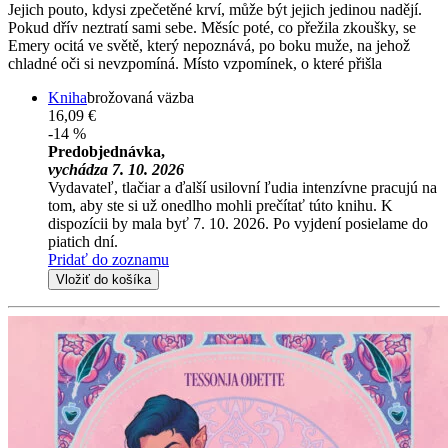
Jejich pouto, kdysi zpečetěné krví, může být jejich jedinou nadějí.
Pokud dřív neztratí sami sebe. Měsíc poté, co přežila zkoušky, se
Emery ocitá ve světě, který nepoznává, po boku muže, na jehož
chladné oči si nevzpomíná. Místo vzpomínek, o které přišla
Kniha
brožovaná väzba
16,09 €
-14 %
Predobjednávka,
vychádza 7. 10. 2026
Vydavateľ, tlačiar a ďalší usilovní ľudia intenzívne pracujú na
tom, aby ste si už onedlho mohli prečítať túto knihu. K
dispozícii by mala byť 7. 10. 2026. Po vyjdení posielame do
piatich dní.
Pridať do zoznamu
Vložiť do košíka