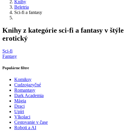
Knihy
Beletria
Sci-fi a fantasy
Knihy z kategórie sci-fi a fantasy v štýle
erotický
Sci-fi
Fantasy
Populárne filtre
Komiksy
Cudzojazyčné
Romantasy
Dark Academia
Mágia
Draci
Upíri
Vlkolaci
Cestovanie v čase
Roboti a AI