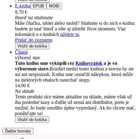
E-kniha
EPUB
MOBI
9,70 €
Ihneď na stiahnutie
Máte čítačku, tablet alebo mobil? Stiahnite si do nich e-knihu:
budete ju mať hneď a ešte aj ušetríte život stromom. Viac
informácii o e-knihách
nájdete tu
.
Pridať do zoznamu
Vložiť do košíka
Čítaná
výborný stav
Túto knihu sme vykúpili cez
Knihovrátok
a je vo
výbornom stave.
Rozdiel medzi touto knihou a novou by ste
asi ani nespoznali. Knihu sme označili nálepkou, ktorá môže
na niektorých obaloch zanechať stopy.
14,90 €
Na sklade
Tento produkt síce máme aktuálne na sklade, máme však už
iba posledné kusy a ďalšie už nemá ani distribútor, preto je
možné, že bude onedlho úplne vypredaný. Ak ho chcete mať,
ponáhľajte sa!
Vložiť do košíka
Ďalšie formáty