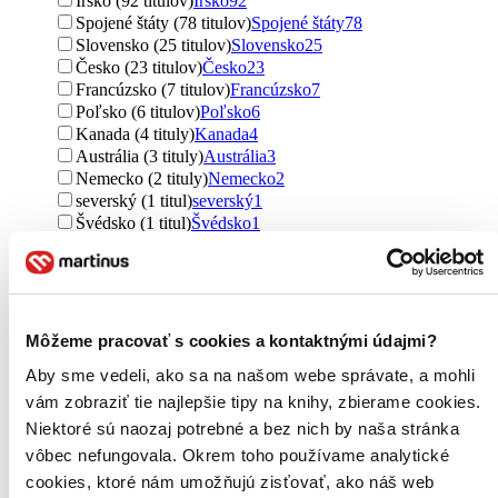
Írsko (92 titulov)
Írsko
92
Spojené štáty (78 titulov)
Spojené štáty
78
Slovensko (25 titulov)
Slovensko
25
Česko (23 titulov)
Česko
23
Francúzsko (7 titulov)
Francúzsko
7
Poľsko (6 titulov)
Poľsko
6
Kanada (4 tituly)
Kanada
4
Austrália (3 tituly)
Austrália
3
Nemecko (2 tituly)
Nemecko
2
severský (1 titul)
severský
1
Švédsko (1 titul)
Švédsko
1
Japonsko (1 titul)
Japonsko
1
Ďalšie možnosti
Útvar
romány (368 titulov)
romány
368
Môžeme pracovať s cookies a kontaktnými údajmi?
poviedky (117 titulov)
poviedky
117
Aby sme vedeli, ako sa na našom webe správate, a mohli
učebnice (92 titulov)
učebnice
92
vám zobraziť tie najlepšie tipy na knihy, zbierame cookies.
Podžáner
Niektoré sú naozaj potrebné a bez nich by naša stránka
fantasy (124 titulov)
fantasy
124
vôbec nefungovala. Okrem toho používame analytické
sci-fi (29 titulov)
sci-fi
29
cookies, ktoré nám umožňujú zisťovať, ako náš web
dark fantasy (28 titulov)
dark fantasy
28