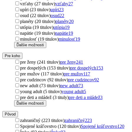
vzťahy (27 titulov)
vzťahy
27
upíri (23 titulov)
upíri
23
osud (22 titulov)
osud
22
planéty (20 titulov)
planéty
20
utópia (19 titulov)
utópia
19
napätie (19 titulov)
napätie
19
minulosť (19 titulov)
minulosť
19
Ďalšie možnosti
Pre koho
pre ženy (241 titulov)
pre ženy
241
pre dospelých (153 titulov)
pre dospelých
153
pre mužov (117 titulov)
pre mužov
117
pre cudzincov (92 titulov)
pre cudzincov
92
new adult (73 titulov)
new adult
73
young adult (5 titulov)
young adult
5
pre deti a mládež (3 tituly)
pre deti a mládež
3
Ďalšie možnosti
Pôvod
zahraničný (223 titulov)
zahraničný
223
Spojené kráľovstvo (120 titulov)
Spojené kráľovstvo
120