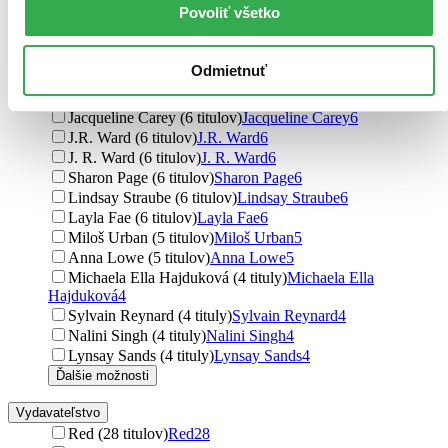
Povoliť všetko
Raven Kennedy (8 titulov)
Raven Kennedy
8
Michel Houellebecq (7 titulov)
Michel Houellebecq
7
Miroslava Varáčková (7 titulov)
Miroslava Varáčková
7
Odmietnuť
K. M. Moronova (7 titulov)
K. M. Moronova
7
K. M. Moron (7 titulov)
K. M. Moron
7
Jacqueline Carey (6 titulov)
Jacqueline Carey
6
J.R. Ward (6 titulov)
J.R. Ward
6
J. R. Ward (6 titulov)
J. R. Ward
6
Sharon Page (6 titulov)
Sharon Page
6
Lindsay Straube (6 titulov)
Lindsay Straube
6
Layla Fae (6 titulov)
Layla Fae
6
Miloš Urban (5 titulov)
Miloš Urban
5
Anna Lowe (5 titulov)
Anna Lowe
5
Michaela Ella Hajduková (4 tituly)
Michaela Ella
Hajduková
4
Sylvain Reynard (4 tituly)
Sylvain Reynard
4
Nalini Singh (4 tituly)
Nalini Singh
4
Lynsay Sands (4 tituly)
Lynsay Sands
4
Ďalšie možnosti
Vydavateľstvo
Red (28 titulov)
Red
28