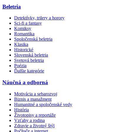
Beletria
Detektívky, trilery a horory
Sci-fi a fantasy
Komiksy
Romantika
Spoločenská beletria
Klasika
Historické
Slovenská beletria
Svetová beletria
Poézia
Ďalšie kategórie
Náučná a odborná
Motivácia a sebarozvoj
Biznis a manažment
Humanitné a spoločenské vedy
História
Životopisy a reportáže
Vzťahy a rodina
Zdravie a životný štýl
Počítače a internet