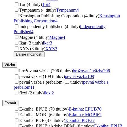
Tor (4 tituly)
Tor
4
Tympanum (4 tituly)
Tympanum
4
Kensington Publishing Corporation (4 tituly)
Kensington
Publishing Corporation
4
Independently Published (4 tituly)
Independently
Published
4
Magpie (4 tituly)
Magpie
4
Ikar (3 tituly)
Ikar
3
XYZ (3 tituly)
XYZ
3
Ďalšie možnosti
Väzba
brožovaná väzba (206 titulov)
brožovaná väzba
206
pevná väzba (109 titulov)
pevná väzba
109
pevná väzba s prebalom (11 titulov)
pevná väzba s
prebalom
11
flexi (2 tituly)
flexi
2
Formát
E-kniha: EPUB (70 titulov)
E-kniha: EPUB
70
E-kniha: MOBI (62 titulov)
E-kniha: MOBI
62
E-kniha: PDF (37 titulov)
E-kniha: PDF
37
E-kniha: EPUB (Adobe DRM) (8 titulov)
E-kniha: EPUB