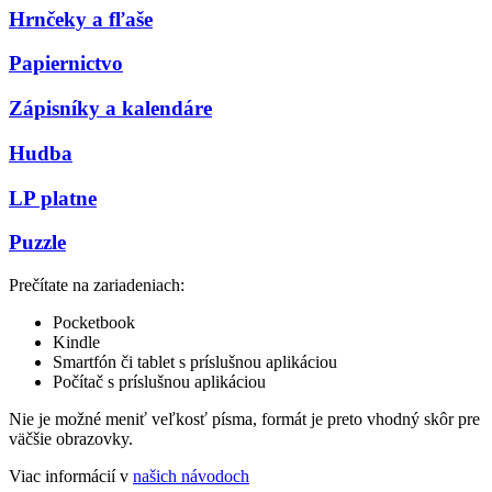
Hrnčeky a fľaše
Papiernictvo
Zápisníky a kalendáre
Hudba
LP platne
Puzzle
Prečítate na zariadeniach:
Pocketbook
Kindle
Smartfón či tablet s príslušnou aplikáciou
Počítač s príslušnou aplikáciou
Nie je možné meniť veľkosť písma, formát je preto vhodný skôr pre
väčšie obrazovky.
Viac informácií v
našich návodoch