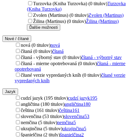
Turzovka (Kniha Turzovka) (0 titulov)
Turzovka
(Kniha Turzovka)
Zvolen (Martinus) (0 titulov)
Zvolen (Martinus)
Žilina (Martinus) (0 titulov)
Žilina (Martinus)
Ďalšie možnosti
Nové / čítané
nová (0 titulov)
nová
čítaná (0 titulov)
čítaná
čítaná - výborný stav (0 titulov)
čítaná - výborný stav
čítaná - mierne opotrebovaná (0 titulov)
čítaná - mierne
opotrebovaná
čítané verzie vypredaných kníh (0 titulov)
čítané verzie
vypredaných kníh
Jazyk
cudzí jazyk (195 titulov)
cudzí jazyk
195
angličtina (180 titulov)
angličtina
180
čeština (161 titulov)
čeština
161
slovenčina (53 titulov)
slovenčina
53
nemčina (5 titulov)
nemčina
5
ukrajinčina (5 titulov)
ukrajinčina
5
španielčina (2 tituly)
španielčina
2