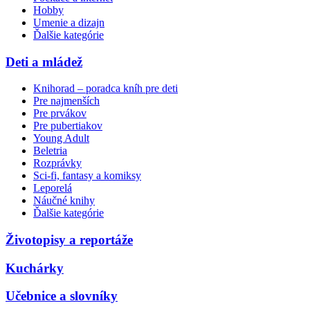
Hobby
Umenie a dizajn
Ďalšie kategórie
Deti a mládež
Knihorad – poradca kníh pre deti
Pre najmenších
Pre prvákov
Pre pubertiakov
Young Adult
Beletria
Rozprávky
Sci-fi, fantasy a komiksy
Leporelá
Náučné knihy
Ďalšie kategórie
Životopisy a reportáže
Kuchárky
Učebnice a slovníky