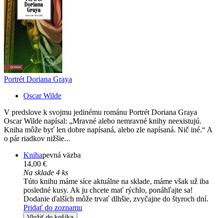
Portrét Doriana Graya
Oscar Wilde
V predslove k svojmu jedinému románu Portrét Doriana Graya
Oscar Wilde napísal: „Mravné alebo nemravné knihy neexistujú.
Kniha môže byť len dobre napísaná, alebo zle napísaná. Nič iné.“ A
o pár riadkov nižšie...
Kniha
pevná väzba
14,00 €
Na sklade 4 ks
Túto knihu máme síce aktuálne na sklade, máme však už iba
posledné kusy. Ak ju chcete mať rýchlo, ponáhľajte sa!
Dodanie ďalších môže trvať dlhšie, zvyčajne do štyroch dní.
Pridať do zoznamu
Vložiť do košíka