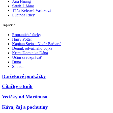
Ana Huang
Sarah J. Maas
Táňa Keleová Vasilková
Lucinda Riley
Top série
Romantické úteky
Harry Potter
Kapitán Stein a Notár Barbarič
Denník odvážneho bojka
Krimi Dominika Dána
Učím sa rozprávať
Duna
Smradi
Darčekové poukážky
Čítačky e-kníh
Vecičky od Martinusu
Káva, čaj a pochutiny