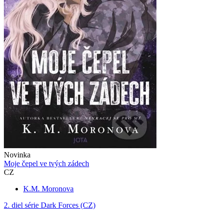
Novinka
Moje čepel ve tvých zádech
CZ
K.M. Moronova
2. diel série
Dark Forces (CZ)