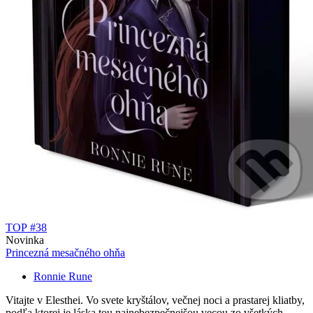
TOP #38
Novinka
Princezná mesačného ohňa
Ronnie Rune
Vitajte v Elesthei. Vo svete kryštálov, večnej noci a prastarej kliatby,
podľa ktorej je láska tou najnebezpečnejšou vecou zo všetkých.