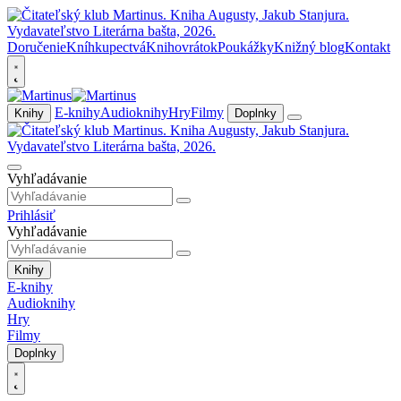
Doručenie
Kníhkupectvá
Knihovrátok
Poukážky
Knižný blog
Kontakt
E-knihy
Audioknihy
Hry
Filmy
Knihy
Doplnky
Vyhľadávanie
Prihlásiť
Vyhľadávanie
Knihy
E-knihy
Audioknihy
Hry
Filmy
Doplnky