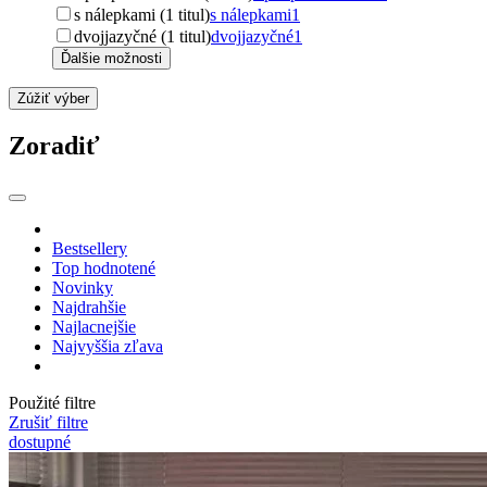
s nálepkami (1 titul)
s nálepkami
1
dvojjazyčné (1 titul)
dvojjazyčné
1
Ďalšie možnosti
Zúžiť výber
Zoradiť
Bestsellery
Top hodnotené
Novinky
Najdrahšie
Najlacnejšie
Najvyššia zľava
Použité filtre
Zrušiť filtre
dostupné