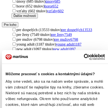
únosy (685 titulov)
únosy
685
horor (652 titulov)
horor
652
vzťahy (602 titulov)
vzťahy
602
Ďalšie možnosti
Pre koho
pre dospelých (13533 titulov)
pre dospelých
13533
pre ženy (7549 titulov)
pre ženy
7549
pre mužov (6798 titulov)
pre mužov
6798
young adult (1187 titulov)
young adult
1187
new adult (1097 titulov)
new adult
1097
pre deti a mládež (770 titulov)
pre deti a mládež
770
pre deti (346 titulov)
pre deti
346
pre chlapcov (219 titulov)
pre chlapcov
219
pre dievčatá (156 titulov)
pre dievčatá
156
pre náročných (72 titulov)
pre náročných
72
Môžeme pracovať s cookies a kontaktnými údajmi?
pre cudzincov (69 titulov)
pre cudzincov
69
Aby sme vedeli, ako sa na našom webe správate, a mohli
pre začínajúcich čitateľov (49 titulov)
pre začínajúcich
čitateľov
49
vám zobraziť tie najlepšie tipy na knihy, zbierame cookies.
pre najmenších (43 titulov)
pre najmenších
43
Niektoré sú naozaj potrebné a bez nich by naša stránka
pre študentov (35 titulov)
pre študentov
35
vôbec nefungovala. Okrem toho používame analytické
pre rebelky (18 titulov)
pre rebelky
18
cookies, ktoré nám umožňujú zisťovať, ako náš web
pre žiakov (11 titulov)
pre žiakov
11