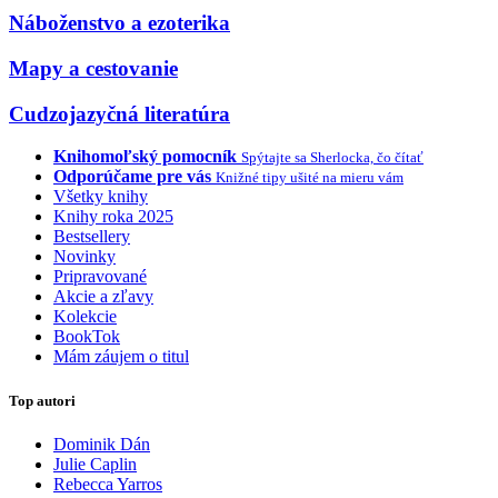
Náboženstvo a ezoterika
Mapy a cestovanie
Cudzojazyčná literatúra
Knihomoľský pomocník
Spýtajte sa Sherlocka, čo čítať
Odporúčame pre vás
Knižné tipy ušité na mieru vám
Všetky knihy
Knihy roka 2025
Bestsellery
Novinky
Pripravované
Akcie a zľavy
Kolekcie
BookTok
Mám záujem o titul
Top autori
Dominik Dán
Julie Caplin
Rebecca Yarros