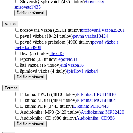
Slovenský spisovateľ (435 titulov)
Slovenský
spisovateľ
435
Ďalšie možnosti
Väzba
brožovaná väzba (25261 titulov)
brožovaná väzba
25261
pevná väzba (18424 titulov)
pevná väzba
18424
pevná väzba s prebalom (4908 titulov)
pevná väzba s
prebalom
4908
flexi (35 titulov)
flexi
35
leporelo (33 titulov)
leporelo
33
šitá väzba (16 titulov)
šitá väzba
16
špirálová väzba (4 tituly)
špirálová väzba
4
Ďalšie možnosti
Formát
E-kniha: EPUB (4810 titulov)
E-kniha: EPUB
4810
E-kniha: MOBI (4804 titulov)
E-kniha: MOBI
4804
E-kniha: PDF (3443 titulov)
E-kniha: PDF
3443
Audiokniha: MP3 (2420 titulov)
Audiokniha: MP3
2420
Audiokniha: CD (986 titulov)
Audiokniha: CD
986
Ďalšie možnosti