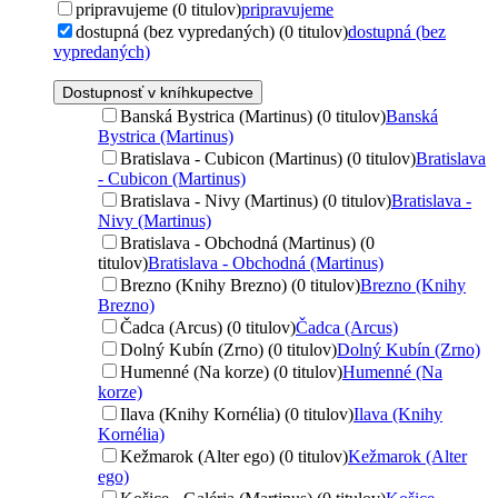
pripravujeme (0 titulov)
pripravujeme
dostupná (bez vypredaných) (0 titulov)
dostupná (bez
vypredaných)
Dostupnosť v kníhkupectve
Banská Bystrica (Martinus) (0 titulov)
Banská
Bystrica (Martinus)
Bratislava - Cubicon (Martinus) (0 titulov)
Bratislava
- Cubicon (Martinus)
Bratislava - Nivy (Martinus) (0 titulov)
Bratislava -
Nivy (Martinus)
Bratislava - Obchodná (Martinus) (0
titulov)
Bratislava - Obchodná (Martinus)
Brezno (Knihy Brezno) (0 titulov)
Brezno (Knihy
Brezno)
Čadca (Arcus) (0 titulov)
Čadca (Arcus)
Dolný Kubín (Zrno) (0 titulov)
Dolný Kubín (Zrno)
Humenné (Na korze) (0 titulov)
Humenné (Na
korze)
Ilava (Knihy Kornélia) (0 titulov)
Ilava (Knihy
Kornélia)
Kežmarok (Alter ego) (0 titulov)
Kežmarok (Alter
ego)