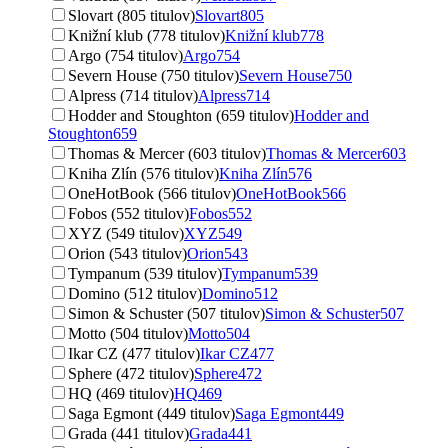
Slovart (805 titulov)
Slovart
805
Knižní klub (778 titulov)
Knižní klub
778
Argo (754 titulov)
Argo
754
Severn House (750 titulov)
Severn House
750
Alpress (714 titulov)
Alpress
714
Hodder and Stoughton (659 titulov)
Hodder and
Stoughton
659
Thomas & Mercer (603 titulov)
Thomas & Mercer
603
Kniha Zlín (576 titulov)
Kniha Zlín
576
OneHotBook (566 titulov)
OneHotBook
566
Fobos (552 titulov)
Fobos
552
XYZ (549 titulov)
XYZ
549
Orion (543 titulov)
Orion
543
Tympanum (539 titulov)
Tympanum
539
Domino (512 titulov)
Domino
512
Simon & Schuster (507 titulov)
Simon & Schuster
507
Motto (504 titulov)
Motto
504
Ikar CZ (477 titulov)
Ikar CZ
477
Sphere (472 titulov)
Sphere
472
HQ (469 titulov)
HQ
469
Saga Egmont (449 titulov)
Saga Egmont
449
Grada (441 titulov)
Grada
441