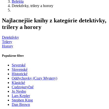
Beletria
Detektívky, trilery a horory
Najlacnejšie knihy z kategórie detektívky,
trilery a horory
Detektívky
Trilery
Horory
Populárne filtre
Severské
Slovenské
Historické
Oddychovky (Cozy Mystery)
Klasické
Cudzojazyčné
Jo Nesbo
Lars Kepler
Stephen King
Dan Brown