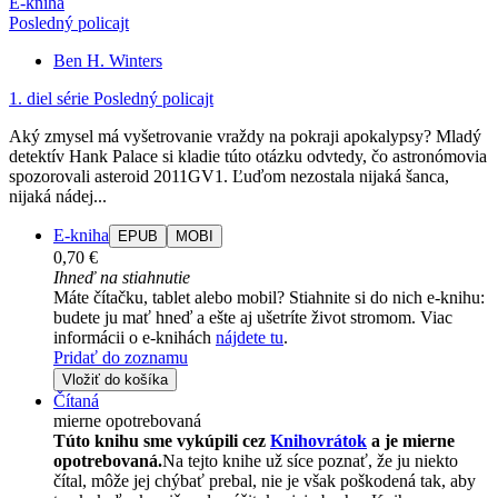
E-kniha
Posledný policajt
Ben H. Winters
1. diel série
Posledný policajt
Aký zmysel má vyšetrovanie vraždy na pokraji apokalypsy? Mladý
detektív Hank Palace si kladie túto otázku odvtedy, čo astronómovia
spozorovali asteroid 2011GV1. Ľuďom nezostala nijaká šanca,
nijaká nádej...
E-kniha
EPUB
MOBI
0,70 €
Ihneď na stiahnutie
Máte čítačku, tablet alebo mobil? Stiahnite si do nich e-knihu:
budete ju mať hneď a ešte aj ušetríte život stromom. Viac
informácii o e-knihách
nájdete tu
.
Pridať do zoznamu
Vložiť do košíka
Čítaná
mierne opotrebovaná
Túto knihu sme vykúpili cez
Knihovrátok
a je mierne
opotrebovaná.
Na tejto knihe už síce poznať, že ju niekto
čítal, môže jej chýbať prebal, nie je však poškodená tak, aby