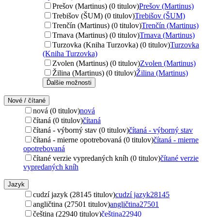
Prešov (Martinus) (0 titulov)
Prešov (Martinus)
Trebišov (ŠUM) (0 titulov)
Trebišov (ŠUM)
Trenčín (Martinus) (0 titulov)
Trenčín (Martinus)
Trnava (Martinus) (0 titulov)
Trnava (Martinus)
Turzovka (Kniha Turzovka) (0 titulov)
Turzovka
(Kniha Turzovka)
Zvolen (Martinus) (0 titulov)
Zvolen (Martinus)
Žilina (Martinus) (0 titulov)
Žilina (Martinus)
Ďalšie možnosti
Nové / čítané
nová (0 titulov)
nová
čítaná (0 titulov)
čítaná
čítaná - výborný stav (0 titulov)
čítaná - výborný stav
čítaná - mierne opotrebovaná (0 titulov)
čítaná - mierne
opotrebovaná
čítané verzie vypredaných kníh (0 titulov)
čítané verzie
vypredaných kníh
Jazyk
cudzí jazyk (28145 titulov)
cudzí jazyk
28145
angličtina (27501 titulov)
angličtina
27501
čeština (22940 titulov)
čeština
22940