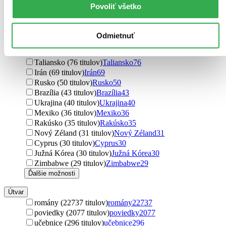
Dánsko (176 titulov)
Dánsko
176
Povoliť všetko
Poľsko (133 titulov)
Poľsko
133
Island (103 titulov)
Island
103
Španielsko (84 titulov)
Španielsko
84
Odmietnuť
Japonsko (83 titulov)
Japonsko
83
Fínsko (81 titulov)
Fínsko
81
Taliansko (76 titulov)
Taliansko
76
Irán (69 titulov)
Irán
69
Rusko (50 titulov)
Rusko
50
Brazília (43 titulov)
Brazília
43
Ukrajina (40 titulov)
Ukrajina
40
Mexiko (36 titulov)
Mexiko
36
Rakúsko (35 titulov)
Rakúsko
35
Nový Zéland (31 titulov)
Nový Zéland
31
Cyprus (30 titulov)
Cyprus
30
Južná Kórea (30 titulov)
Južná Kórea
30
Zimbabwe (29 titulov)
Zimbabwe
29
Ďalšie možnosti
Útvar
romány (22737 titulov)
romány
22737
poviedky (2077 titulov)
poviedky
2077
učebnice (296 titulov)
učebnice
296