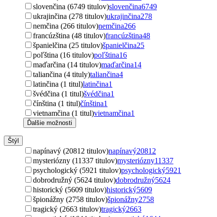
slovenčina (6749 titulov)
slovenčina
6749
ukrajinčina (278 titulov)
ukrajinčina
278
nemčina (266 titulov)
nemčina
266
francúzština (48 titulov)
francúzština
48
španielčina (25 titulov)
španielčina
25
poľština (16 titulov)
poľština
16
maďarčina (14 titulov)
maďarčina
14
taliančina (4 tituly)
taliančina
4
latinčina (1 titul)
latinčina
1
švédčina (1 titul)
švédčina
1
čínština (1 titul)
čínština
1
vietnamčina (1 titul)
vietnamčina
1
Ďalšie možnosti
Štýl
napínavý (20812 titulov)
napínavý
20812
mysteriózny (11337 titulov)
mysteriózny
11337
psychologický (5921 titulov)
psychologický
5921
dobrodružný (5624 titulov)
dobrodružný
5624
historický (5609 titulov)
historický
5609
špionážny (2758 titulov)
špionážny
2758
tragický (2663 titulov)
tragický
2663