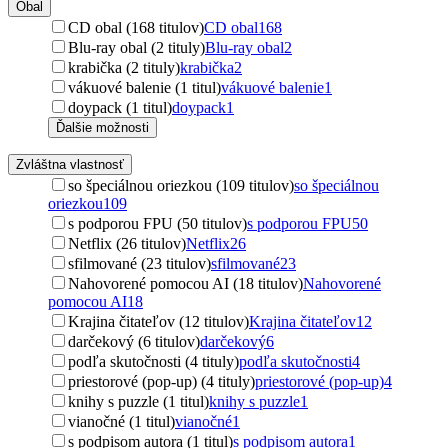
Obal
CD obal (168 titulov)
CD obal
168
Blu-ray obal (2 tituly)
Blu-ray obal
2
krabička (2 tituly)
krabička
2
vákuové balenie (1 titul)
vákuové balenie
1
doypack (1 titul)
doypack
1
Ďalšie možnosti
Zvláštna vlastnosť
so špeciálnou oriezkou (109 titulov)
so špeciálnou
oriezkou
109
s podporou FPU (50 titulov)
s podporou FPU
50
Netflix (26 titulov)
Netflix
26
sfilmované (23 titulov)
sfilmované
23
Nahovorené pomocou AI (18 titulov)
Nahovorené
pomocou AI
18
Krajina čitateľov (12 titulov)
Krajina čitateľov
12
darčekový (6 titulov)
darčekový
6
podľa skutočnosti (4 tituly)
podľa skutočnosti
4
priestorové (pop-up) (4 tituly)
priestorové (pop-up)
4
knihy s puzzle (1 titul)
knihy s puzzle
1
vianočné (1 titul)
vianočné
1
s podpisom autora (1 titul)
s podpisom autora
1