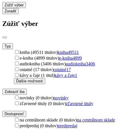
Zúžiť výber
Zoradiť
Zúžiť výber
Typ
kniha (49511 titulov)
kniha
49511
e-kniha (4899 titulov)
e-kniha
4899
audiokniha (3406 titulov)
audiokniha
3406
ostatné (17 titulov)
ostatné
17
kávy a čaje (1 titul)
kávy a čaje
1
Ďalšie možnosti
Zobraziť iba
novinky (0 titulov)
novinky
zľavnené tituly (0 titulov)
zľavnené tituly
Dostupnosť
na centrálnom sklade (0 titulov)
na centrálnom sklade
predpredaj (0 titulov)
predpredaj