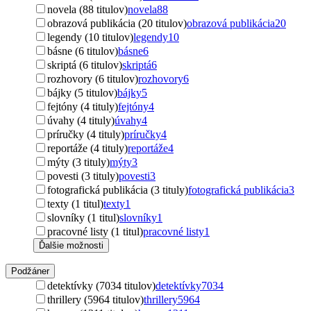
novela (88 titulov)
novela
88
obrazová publikácia (20 titulov)
obrazová publikácia
20
legendy (10 titulov)
legendy
10
básne (6 titulov)
básne
6
skriptá (6 titulov)
skriptá
6
rozhovory (6 titulov)
rozhovory
6
bájky (5 titulov)
bájky
5
fejtóny (4 tituly)
fejtóny
4
úvahy (4 tituly)
úvahy
4
príručky (4 tituly)
príručky
4
reportáže (4 tituly)
reportáže
4
mýty (3 tituly)
mýty
3
povesti (3 tituly)
povesti
3
fotografická publikácia (3 tituly)
fotografická publikácia
3
texty (1 titul)
texty
1
slovníky (1 titul)
slovníky
1
pracovné listy (1 titul)
pracovné listy
1
Ďalšie možnosti
Podžáner
detektívky (7034 titulov)
detektívky
7034
thrillery (5964 titulov)
thrillery
5964