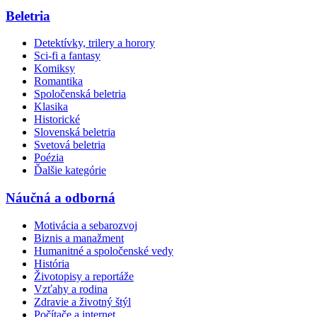
Beletria
Detektívky, trilery a horory
Sci-fi a fantasy
Komiksy
Romantika
Spoločenská beletria
Klasika
Historické
Slovenská beletria
Svetová beletria
Poézia
Ďalšie kategórie
Náučná a odborná
Motivácia a sebarozvoj
Biznis a manažment
Humanitné a spoločenské vedy
História
Životopisy a reportáže
Vzťahy a rodina
Zdravie a životný štýl
Počítače a internet