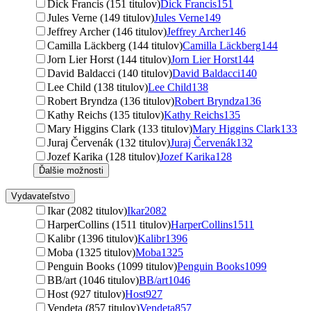
Dick Francis (151 titulov)
Dick Francis
151
Jules Verne (149 titulov)
Jules Verne
149
Jeffrey Archer (146 titulov)
Jeffrey Archer
146
Camilla Läckberg (144 titulov)
Camilla Läckberg
144
Jorn Lier Horst (144 titulov)
Jorn Lier Horst
144
David Baldacci (140 titulov)
David Baldacci
140
Lee Child (138 titulov)
Lee Child
138
Robert Bryndza (136 titulov)
Robert Bryndza
136
Kathy Reichs (135 titulov)
Kathy Reichs
135
Mary Higgins Clark (133 titulov)
Mary Higgins Clark
133
Juraj Červenák (132 titulov)
Juraj Červenák
132
Jozef Karika (128 titulov)
Jozef Karika
128
Ďalšie možnosti
Vydavateľstvo
Ikar (2082 titulov)
Ikar
2082
HarperCollins (1511 titulov)
HarperCollins
1511
Kalibr (1396 titulov)
Kalibr
1396
Moba (1325 titulov)
Moba
1325
Penguin Books (1099 titulov)
Penguin Books
1099
BB/art (1046 titulov)
BB/art
1046
Host (927 titulov)
Host
927
Vendeta (857 titulov)
Vendeta
857