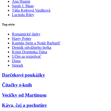
Ana Huang
Sarah J. Maas
Táňa Keleová Vasilková
Lucinda Riley
Top série
Romantické úteky
Harry Potter
Kapitán Stein a Notár Barbarič
Denník odvážneho bojka
Krimi Dominika Dána
Učím sa rozprávať
Duna
Smradi
Darčekové poukážky
Čítačky e-kníh
Vecičky od Martinusu
Káva, čaj a pochutiny