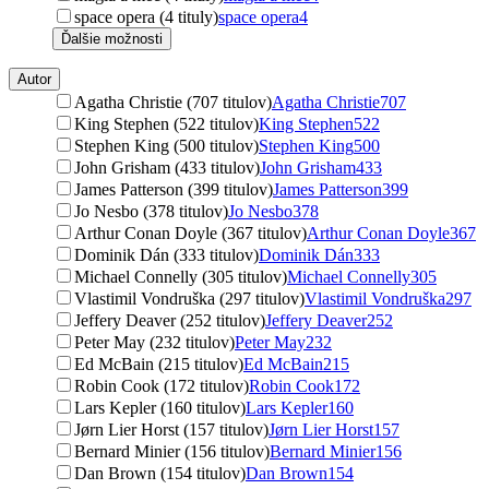
space opera (4 tituly)
space opera
4
Ďalšie možnosti
Autor
Agatha Christie (707 titulov)
Agatha Christie
707
King Stephen (522 titulov)
King Stephen
522
Stephen King (500 titulov)
Stephen King
500
John Grisham (433 titulov)
John Grisham
433
James Patterson (399 titulov)
James Patterson
399
Jo Nesbo (378 titulov)
Jo Nesbo
378
Arthur Conan Doyle (367 titulov)
Arthur Conan Doyle
367
Dominik Dán (333 titulov)
Dominik Dán
333
Michael Connelly (305 titulov)
Michael Connelly
305
Vlastimil Vondruška (297 titulov)
Vlastimil Vondruška
297
Jeffery Deaver (252 titulov)
Jeffery Deaver
252
Peter May (232 titulov)
Peter May
232
Ed McBain (215 titulov)
Ed McBain
215
Robin Cook (172 titulov)
Robin Cook
172
Lars Kepler (160 titulov)
Lars Kepler
160
Jørn Lier Horst (157 titulov)
Jørn Lier Horst
157
Bernard Minier (156 titulov)
Bernard Minier
156
Dan Brown (154 titulov)
Dan Brown
154