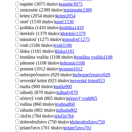
napätie (3075 titulov)
napätie
3075
zmiznutie (2389 titulov)
zmiznutie
2389
krimi (2054 titulov)
krimi
2054
smrť (1530 titulov)
smrť
1530
politika (1410 titulov)
politika
1410
detektív (1379 titulov)
detektív
1379
minulosť (1275 titulov)
minulosť
1275
vrah (1186 titulov)
vrah
1186
láska (1181 titulov)
láska
1181
brutálna vražda (1108 titulov)
brutálna vražda
1108
pátranie (1108 titulov)
pátranie
1108
pomsta (1012 titulov)
pomsta
1012
nebezpečenstvo (929 titulov)
nebezpečenstvo
929
severské krimi (923 titulov)
severské krimi
923
mafia (900 titulov)
mafia
900
záhady (870 titulov)
záhady
870
sériový vrah (865 titulov)
sériový vrah
865
rodina (860 titulov)
rodina
860
záhada (802 titulov)
záhada
802
zločin (784 titulov)
zločin
784
dobrodružstvo (750 titulov)
dobrodružstvo
750
priateľstvo (701 titulov)
priateľstvo
701