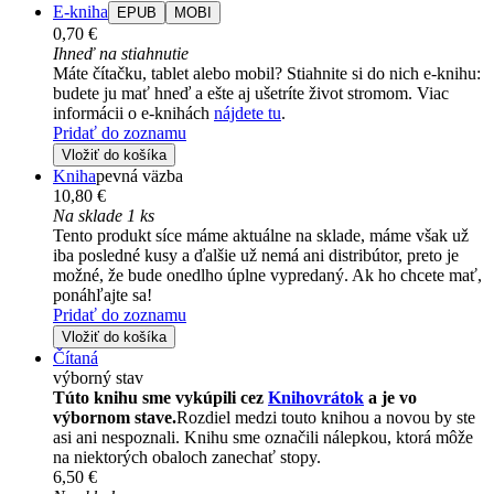
E-kniha
EPUB
MOBI
0,70 €
Ihneď na stiahnutie
Máte čítačku, tablet alebo mobil? Stiahnite si do nich e-knihu:
budete ju mať hneď a ešte aj ušetríte život stromom. Viac
informácii o e-knihách
nájdete tu
.
Pridať do zoznamu
Vložiť do košíka
Kniha
pevná väzba
10,80 €
Na sklade 1 ks
Tento produkt síce máme aktuálne na sklade, máme však už
iba posledné kusy a ďalšie už nemá ani distribútor, preto je
možné, že bude onedlho úplne vypredaný. Ak ho chcete mať,
ponáhľajte sa!
Pridať do zoznamu
Vložiť do košíka
Čítaná
výborný stav
Túto knihu sme vykúpili cez
Knihovrátok
a je vo
výbornom stave.
Rozdiel medzi touto knihou a novou by ste
asi ani nespoznali. Knihu sme označili nálepkou, ktorá môže
na niektorých obaloch zanechať stopy.
6,50 €