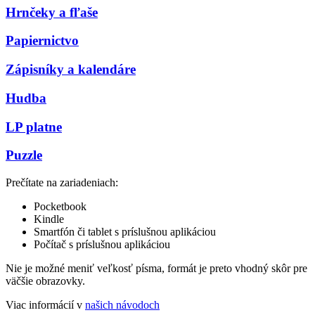
Hrnčeky a fľaše
Papiernictvo
Zápisníky a kalendáre
Hudba
LP platne
Puzzle
Prečítate na zariadeniach:
Pocketbook
Kindle
Smartfón či tablet s príslušnou aplikáciou
Počítač s príslušnou aplikáciou
Nie je možné meniť veľkosť písma, formát je preto vhodný skôr pre
väčšie obrazovky.
Viac informácií v
našich návodoch