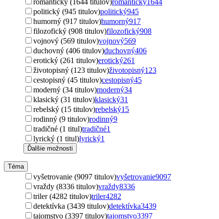
romantický (1644 titulov)
romantický
1644
politický (945 titulov)
politický
945
humorný (917 titulov)
humorný
917
filozofický (908 titulov)
filozofický
908
vojnový (569 titulov)
vojnový
569
duchovný (406 titulov)
duchovný
406
erotický (261 titulov)
erotický
261
životopisný (123 titulov)
životopisný
123
cestopisný (45 titulov)
cestopisný
45
moderný (34 titulov)
moderný
34
klasický (31 titulov)
klasický
31
rebelský (15 titulov)
rebelský
15
rodinný (9 titulov)
rodinný
9
tradičné (1 titul)
tradičné
1
lyrický (1 titul)
lyrický
1
Ďalšie možnosti
Téma
vyšetrovanie (9097 titulov)
vyšetrovanie
9097
vraždy (8336 titulov)
vraždy
8336
triler (4282 titulov)
triler
4282
detektívka (3439 titulov)
detektívka
3439
tajomstvo (3397 titulov)
tajomstvo
3397