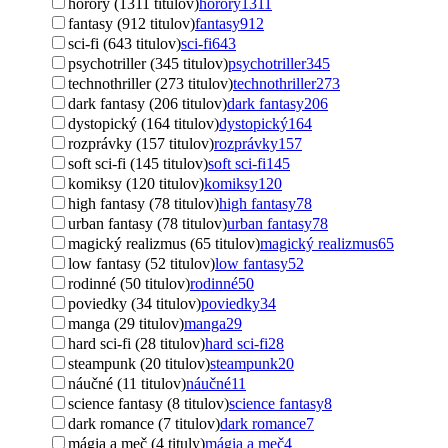
horory (1311 titulov)
horory
1311
fantasy (912 titulov)
fantasy
912
sci-fi (643 titulov)
sci-fi
643
psychotriller (345 titulov)
psychotriller
345
technothriller (273 titulov)
technothriller
273
dark fantasy (206 titulov)
dark fantasy
206
dystopický (164 titulov)
dystopický
164
rozprávky (157 titulov)
rozprávky
157
soft sci-fi (145 titulov)
soft sci-fi
145
komiksy (120 titulov)
komiksy
120
high fantasy (78 titulov)
high fantasy
78
urban fantasy (78 titulov)
urban fantasy
78
magický realizmus (65 titulov)
magický realizmus
65
low fantasy (52 titulov)
low fantasy
52
rodinné (50 titulov)
rodinné
50
poviedky (34 titulov)
poviedky
34
manga (29 titulov)
manga
29
hard sci-fi (28 titulov)
hard sci-fi
28
steampunk (20 titulov)
steampunk
20
náučné (11 titulov)
náučné
11
science fantasy (8 titulov)
science fantasy
8
dark romance (7 titulov)
dark romance
7
mágia a meč (4 tituly)
mágia a meč
4