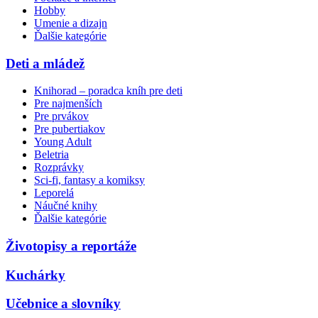
Hobby
Umenie a dizajn
Ďalšie kategórie
Deti a mládež
Knihorad – poradca kníh pre deti
Pre najmenších
Pre prvákov
Pre pubertiakov
Young Adult
Beletria
Rozprávky
Sci-fi, fantasy a komiksy
Leporelá
Náučné knihy
Ďalšie kategórie
Životopisy a reportáže
Kuchárky
Učebnice a slovníky