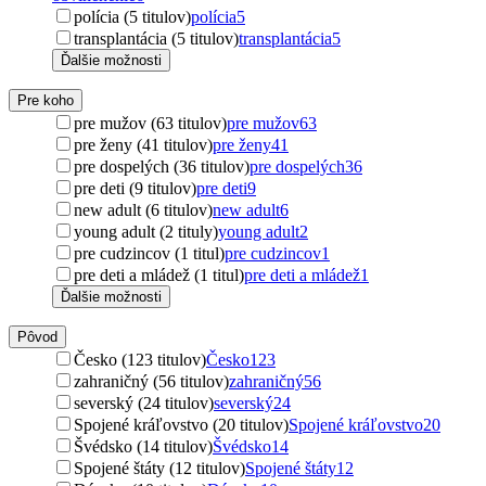
polícia (5 titulov)
polícia
5
transplantácia (5 titulov)
transplantácia
5
Ďalšie možnosti
Pre koho
pre mužov (63 titulov)
pre mužov
63
pre ženy (41 titulov)
pre ženy
41
pre dospelých (36 titulov)
pre dospelých
36
pre deti (9 titulov)
pre deti
9
new adult (6 titulov)
new adult
6
young adult (2 tituly)
young adult
2
pre cudzincov (1 titul)
pre cudzincov
1
pre deti a mládež (1 titul)
pre deti a mládež
1
Ďalšie možnosti
Pôvod
Česko (123 titulov)
Česko
123
zahraničný (56 titulov)
zahraničný
56
severský (24 titulov)
severský
24
Spojené kráľovstvo (20 titulov)
Spojené kráľovstvo
20
Švédsko (14 titulov)
Švédsko
14
Spojené štáty (12 titulov)
Spojené štáty
12