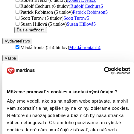
Robert Eversz (6 titulov)
Robert Eversz
6
Rudolf Čechura (6 titulov)
Rudolf Čechura
6
Patrick Robinson (5 titulov)
Patrick Robinson
5
Scott Turow (5 titulov)
Scott Turow
5
Susan Hillová (5 titulov)
Susan Hillová
5
Ďalšie možnosti
Vydavateľstvo
Mladá fronta (514 titulov)
Mladá fronta
514
Väzba
pevná väzba (180 titulov)
pevná väzba
180
pevná väzba s prebalom (164 titulov)
pevná väzba s
prebalom
164
brožovaná väzba (27 titulov)
brožovaná väzba
27
flexi (3 tituly)
flexi
3
Môžeme pracovať s cookies a kontaktnými údajmi?
Formát
Aby sme vedeli, ako sa na našom webe správate, a mohli
E-kniha: EPUB (126 titulov)
E-kniha: EPUB
126
vám zobraziť tie najlepšie tipy na knihy, zbierame cookies.
E-kniha: MOBI (126 titulov)
E-kniha: MOBI
126
Niektoré sú naozaj potrebné a bez nich by naša stránka
E-kniha: PDF (122 titulov)
E-kniha: PDF
122
vôbec nefungovala. Okrem toho používame analytické
Audiokniha: CD (5 titulov)
Audiokniha: CD
5
Audiokniha: MP3 (2 tituly)
Audiokniha: MP3
2
cookies, ktoré nám umožňujú zisťovať, ako náš web