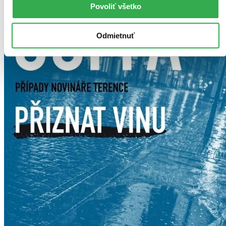
Povoliť všetko
Odmietnuť