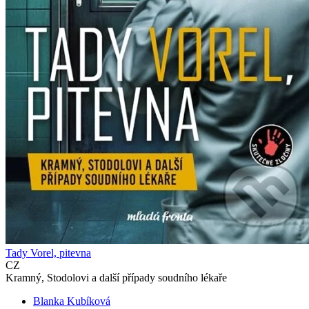
Tady Vorel, pitevna
CZ
Kramný, Stodolovi a další případy soudního lékaře
Blanka Kubíková