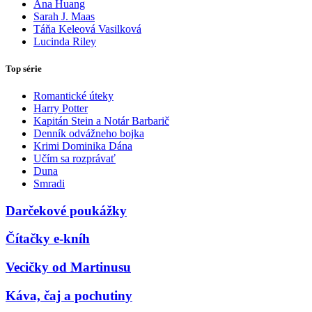
Ana Huang
Sarah J. Maas
Táňa Keleová Vasilková
Lucinda Riley
Top série
Romantické úteky
Harry Potter
Kapitán Stein a Notár Barbarič
Denník odvážneho bojka
Krimi Dominika Dána
Učím sa rozprávať
Duna
Smradi
Darčekové poukážky
Čítačky e-kníh
Vecičky od Martinusu
Káva, čaj a pochutiny