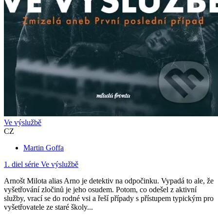
Ve výslužbě
CZ
Martin Goffa
1. diel série
Ve výslužbě
Arnošt Milota alias Arno je detektiv na odpočinku. Vypadá to ale, že
vyšetřování zločinů je jeho osudem. Potom, co odešel z aktivní
služby, vrací se do rodné vsi a řeší případy s přístupem typickým pro
vyšetřovatele ze staré školy...