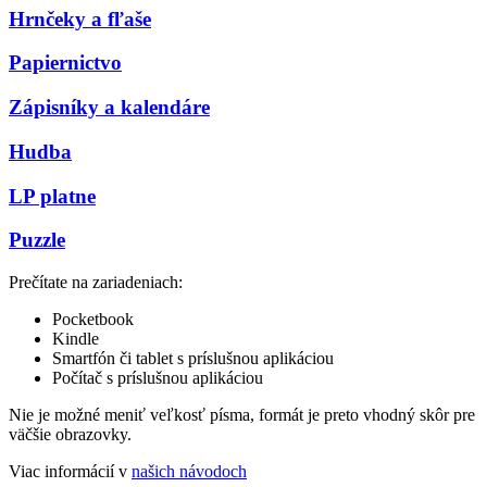
Hrnčeky a fľaše
Papiernictvo
Zápisníky a kalendáre
Hudba
LP platne
Puzzle
Prečítate na zariadeniach:
Pocketbook
Kindle
Smartfón či tablet s príslušnou aplikáciou
Počítač s príslušnou aplikáciou
Nie je možné meniť veľkosť písma, formát je preto vhodný skôr pre
väčšie obrazovky.
Viac informácií v
našich návodoch