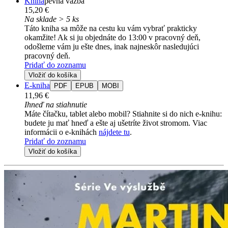
Kniha
pevná väzba
15,20 €
Na sklade > 5 ks
Táto kniha sa môže na cestu ku vám vybrať prakticky
okamžite! Ak si ju objednáte do 13:00 v pracovný deň,
odošleme vám ju ešte dnes, inak najneskôr nasledujúci
pracovný deň.
Pridať do zoznamu
Vložiť do košíka
E-kniha
PDF
EPUB
MOBI
11,96 €
Ihneď na stiahnutie
Máte čítačku, tablet alebo mobil? Stiahnite si do nich e-knihu:
budete ju mať hneď a ešte aj ušetríte život stromom. Viac
informácii o e-knihách
nájdete tu
.
Pridať do zoznamu
Vložiť do košíka