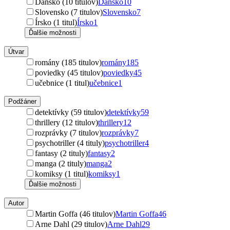
Dánsko (10 titulov)
Dánsko
10
Slovensko (7 titulov)
Slovensko
7
Írsko (1 titul)
Írsko
1
Ďalšie možnosti
Útvar
romány (185 titulov)
romány
185
poviedky (45 titulov)
poviedky
45
učebnice (1 titul)
učebnice
1
Podžáner
detektívky (59 titulov)
detektívky
59
thrillery (12 titulov)
thrillery
12
rozprávky (7 titulov)
rozprávky
7
psychotriller (4 tituly)
psychotriller
4
fantasy (2 tituly)
fantasy
2
manga (2 tituly)
manga
2
komiksy (1 titul)
komiksy
1
Ďalšie možnosti
Autor
Martin Goffa (46 titulov)
Martin Goffa
46
Arne Dahl (29 titulov)
Arne Dahl
29