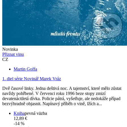
Novinka
Přiznat vinu
CZ
Martin Goffa
1. diel série
Novinář Marek Vráz
Dvě časové linky. Jedna deštivá noc. A tajemství, které mělo zůstat
navždy pohřbené. V červenci roku 1996 beze stopy zmizí
devatenáctiletá dívka. Policie pátrá, vyšetřuje, ale nedokáže případ
bezvýhradně objasnit. Napínavý příběh o vině, lžích a...
Kniha
pevná väzba
12,89 €
-14 %