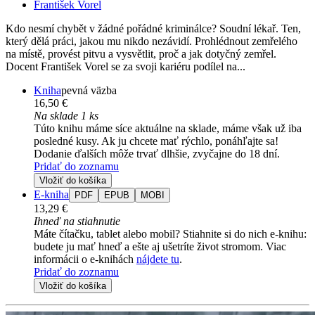
František Vorel
Kdo nesmí chybět v žádné pořádné kriminálce? Soudní lékař. Ten,
který dělá práci, jakou mu nikdo nezávidí. Prohlédnout zemřelého
na místě, provést pitvu a vysvětlit, proč a jak dotyčný zemřel.
Docent František Vorel se za svoji kariéru podílel na...
Kniha
pevná väzba
16,50 €
Na sklade 1 ks
Túto knihu máme síce aktuálne na sklade, máme však už iba
posledné kusy. Ak ju chcete mať rýchlo, ponáhľajte sa!
Dodanie ďalších môže trvať dlhšie, zvyčajne do 18 dní.
Pridať do zoznamu
Vložiť do košíka
E-kniha
PDF
EPUB
MOBI
13,29 €
Ihneď na stiahnutie
Máte čítačku, tablet alebo mobil? Stiahnite si do nich e-knihu:
budete ju mať hneď a ešte aj ušetríte život stromom. Viac
informácii o e-knihách
nájdete tu
.
Pridať do zoznamu
Vložiť do košíka