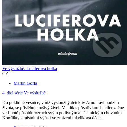
Ve výslužbě: Luciferova holka
CZ
Martin Goffa
4. diel série
Ve výslužbě
Do poklidné vesnice, v níž vysloužilý detektiv Arno tráví podzim
života, se přistěhuje rušivý živel. Mladík s přezdívkou Lucifer začne
ve Lhotě působit rozruch svým podivným a násilnickým chováním.
Konflikty s místními vyústí ve zmizení mladíkova děda...