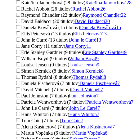
Kateřina Janouchová (28 titulov)
Kateřina Janouchová
28
Rachel Abbott (26 titulov)
Rachel Abbott
26
Raymond Chandler (22 titulov)
Raymond Chandler
22
David Baldacci (20 titulov)
David Baldacci
20
Daniela Kovářová (15 titulov)
Daniela Kovářová
15
Ellis Petersová (13 titulov)
Ellis Petersová
13
John le Carré (13 titulov)
John le Carré
13
Jane Corry (11 titulov)
Jane Corry
11
Erle Stanley Gardner (9 titulov)
Erle Stanley Gardner
9
William Boyd (9 titulov)
William Boyd
9
Louise Jensen (9 titulov)
Louise Jensen
9
Simon Kernick (8 titulov)
Simon Kernick
8
Thomas Rydahl (8 titulov)
Thomas Rydahl
8
Daniela Fischerová (7 titulov)
Daniela Fischerová
7
David Mitchell (7 titulov)
David Mitchell
7
Paul Johnston (7 titulov)
Paul Johnston
7
Patricia Wentworthová (7 titulov)
Patricia Wentworthová
7
John Le Carré (7 titulov)
John Le Carré
7
Hana Whitton (7 titulov)
Hana Whitton
7
Tom Cain (7 titulov)
Tom Cain
7
Alena Kastnerová (7 titulov)
Alena Kastnerová
7
Martin Vopěnka (6 titulov)
Martin Vopěnka
6