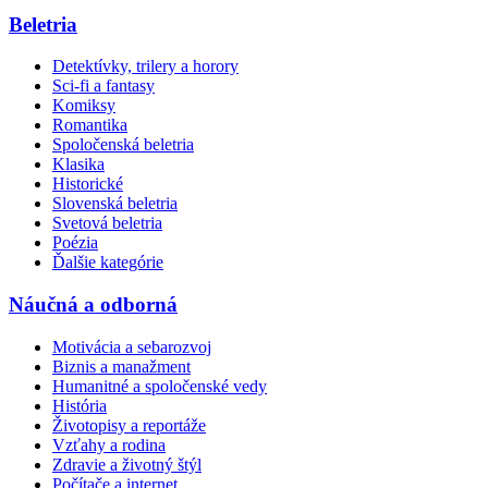
Beletria
Detektívky, trilery a horory
Sci-fi a fantasy
Komiksy
Romantika
Spoločenská beletria
Klasika
Historické
Slovenská beletria
Svetová beletria
Poézia
Ďalšie kategórie
Náučná a odborná
Motivácia a sebarozvoj
Biznis a manažment
Humanitné a spoločenské vedy
História
Životopisy a reportáže
Vzťahy a rodina
Zdravie a životný štýl
Počítače a internet