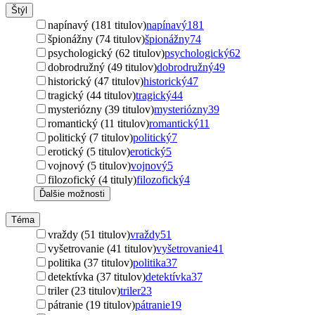
Štýl
napínavý (181 titulov)
napínavý
181
špionážny (74 titulov)
špionážny
74
psychologický (62 titulov)
psychologický
62
dobrodružný (49 titulov)
dobrodružný
49
historický (47 titulov)
historický
47
tragický (44 titulov)
tragický
44
mysteriózny (39 titulov)
mysteriózny
39
romantický (11 titulov)
romantický
11
politický (7 titulov)
politický
7
erotický (5 titulov)
erotický
5
vojnový (5 titulov)
vojnový
5
filozofický (4 tituly)
filozofický
4
Ďalšie možnosti
Téma
vraždy (51 titulov)
vraždy
51
vyšetrovanie (41 titulov)
vyšetrovanie
41
politika (37 titulov)
politika
37
detektívka (37 titulov)
detektívka
37
triler (23 titulov)
triler
23
pátranie (19 titulov)
pátranie
19