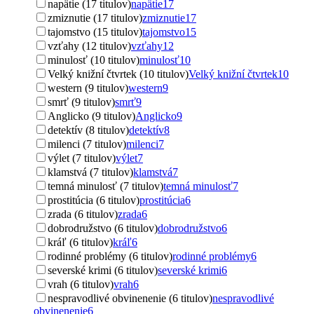
napätie (17 titulov)
napätie
17
zmiznutie (17 titulov)
zmiznutie
17
tajomstvo (15 titulov)
tajomstvo
15
vzťahy (12 titulov)
vzťahy
12
minulosť (10 titulov)
minulosť
10
Velký knižní čtvrtek (10 titulov)
Velký knižní čtvrtek
10
western (9 titulov)
western
9
smrť (9 titulov)
smrť
9
Anglicko (9 titulov)
Anglicko
9
detektív (8 titulov)
detektív
8
milenci (7 titulov)
milenci
7
výlet (7 titulov)
výlet
7
klamstvá (7 titulov)
klamstvá
7
temná minulosť (7 titulov)
temná minulosť
7
prostitúcia (6 titulov)
prostitúcia
6
zrada (6 titulov)
zrada
6
dobrodružstvo (6 titulov)
dobrodružstvo
6
kráľ (6 titulov)
kráľ
6
rodinné problémy (6 titulov)
rodinné problémy
6
severské krimi (6 titulov)
severské krimi
6
vrah (6 titulov)
vrah
6
nespravodlivé obvinenenie (6 titulov)
nespravodlivé
obvinenenie
6