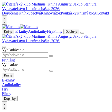
Doručenie
Kníhkupectvá
Knihovrátok
Poukážky
Knižný blog
Kontakt
E-knihy
Audioknihy
Hry
Filmy
Knihy
Doplnky
Vyhľadávanie
Prihlásiť
Vyhľadávanie
Knihy
E-knihy
Audioknihy
Hry
Filmy
Doplnky