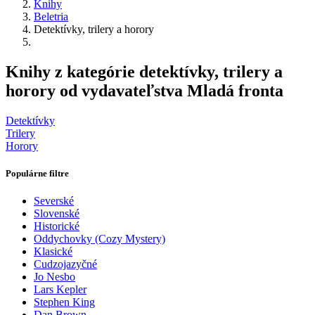
Knihy
Beletria
Detektívky, trilery a horory
Knihy z kategórie detektívky, trilery a
horory od vydavateľstva Mladá fronta
Detektívky
Trilery
Horory
Populárne filtre
Severské
Slovenské
Historické
Oddychovky (Cozy Mystery)
Klasické
Cudzojazyčné
Jo Nesbo
Lars Kepler
Stephen King
Dan Brown