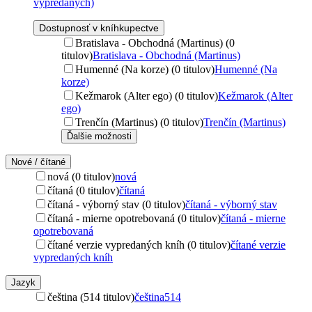
vypredaných)
Dostupnosť v kníhkupectve
Bratislava - Obchodná (Martinus) (0
titulov)
Bratislava - Obchodná (Martinus)
Humenné (Na korze) (0 titulov)
Humenné (Na
korze)
Kežmarok (Alter ego) (0 titulov)
Kežmarok (Alter
ego)
Trenčín (Martinus) (0 titulov)
Trenčín (Martinus)
Ďalšie možnosti
Nové / čítané
nová (0 titulov)
nová
čítaná (0 titulov)
čítaná
čítaná - výborný stav (0 titulov)
čítaná - výborný stav
čítaná - mierne opotrebovaná (0 titulov)
čítaná - mierne
opotrebovaná
čítané verzie vypredaných kníh (0 titulov)
čítané verzie
vypredaných kníh
Jazyk
čeština (514 titulov)
čeština
514