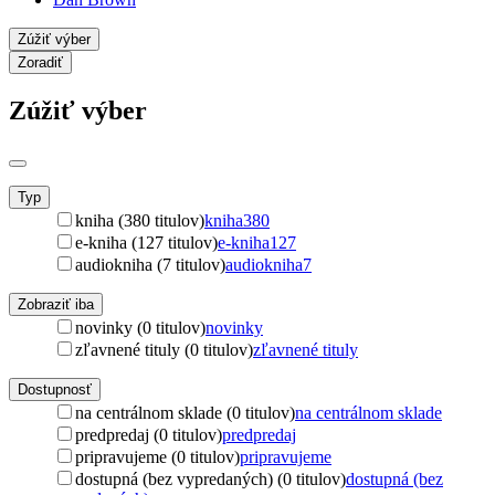
Zúžiť výber
Zoradiť
Zúžiť výber
Typ
kniha (380 titulov)
kniha
380
e-kniha (127 titulov)
e-kniha
127
audiokniha (7 titulov)
audiokniha
7
Zobraziť iba
novinky (0 titulov)
novinky
zľavnené tituly (0 titulov)
zľavnené tituly
Dostupnosť
na centrálnom sklade (0 titulov)
na centrálnom sklade
predpredaj (0 titulov)
predpredaj
pripravujeme (0 titulov)
pripravujeme
dostupná (bez vypredaných) (0 titulov)
dostupná (bez