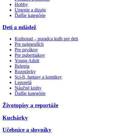
Hobby
Umenie a dizajn
Ďalšie kategórie
Deti a mládež
Knihorad – poradca kníh pre deti
Pre najmenších
Pre prvákov
Pre pubertiakov
Young Adult
Beletria
Rozprávky
Sci-fi, fantasy a komiksy
Leporelá
Náučné knihy
Ďalšie kategórie
Životopisy a reportáže
Kuchárky
Učebnice a slovníky