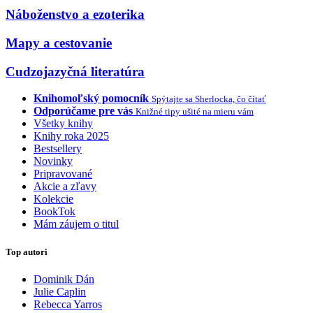
Náboženstvo a ezoterika
Mapy a cestovanie
Cudzojazyčná literatúra
Knihomoľský pomocník
Spýtajte sa Sherlocka, čo čítať
Odporúčame pre vás
Knižné tipy ušité na mieru vám
Všetky knihy
Knihy roka 2025
Bestsellery
Novinky
Pripravované
Akcie a zľavy
Kolekcie
BookTok
Mám záujem o titul
Top autori
Dominik Dán
Julie Caplin
Rebecca Yarros