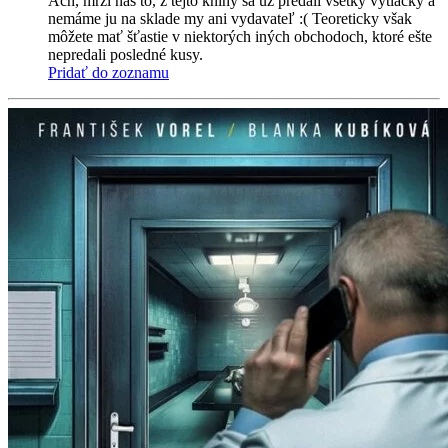
Ach, mrzí nás to, z tejto knihy sa už predali všetky výtlačky a
nemáme ju na sklade my ani vydavateľ :( Teoreticky však
môžete mať šťastie v niektorých iných obchodoch, ktoré ešte
nepredali posledné kusy.
Pridať do zoznamu