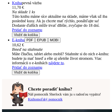
Kniha
pevná väzba
11,70 €
Na sklade 1 ks
Túto knihu máme síce aktuálne na sklade, máme však už iba
posledné kusy. Ak ju chcete mať rýchlo, ponáhľajte sa!
Dodanie ďalších môže trvať dlhšie, zvyčajne do 18 dní.
Pridať do zoznamu
Vložiť do košíka
E-kniha
PDF
EPUB
MOBI
10,62 €
Ihneď na stiahnutie
Máte čítačku, tablet alebo mobil? Stiahnite si do nich e-knihu:
budete ju mať hneď a ešte aj ušetríte život stromom. Viac
informácii o e-knihách
nájdete tu
.
Pridať do zoznamu
Vložiť do košíka
Chcete poradiť knihu?
Náš pomocník Sherlock vám ju s radosťou vypátra!
Knihomoľský pomocník