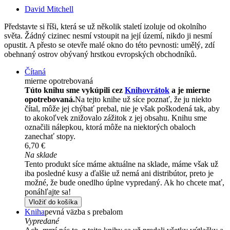
David Mitchell
Představte si říši, která se už několik staletí izoluje od okolního
světa. Žádný cizinec nesmí vstoupit na její území, nikdo ji nesmí
opustit. A přesto se otevře malé okno do této pevnosti: umělý, zdí
obehnaný ostrov obývaný hrstkou evropských obchodníků.
Čítaná
mierne opotrebovaná
Túto knihu sme vykúpili cez
Knihovrátok
a je mierne
opotrebovaná.
Na tejto knihe už síce poznať, že ju niekto
čítal, môže jej chýbať prebal, nie je však poškodená tak, aby
to akokoľvek znižovalo zážitok z jej obsahu. Knihu sme
označili nálepkou, ktorá môže na niektorých obaloch
zanechať stopy.
6,70 €
Na sklade
Tento produkt síce máme aktuálne na sklade, máme však už
iba posledné kusy a ďalšie už nemá ani distribútor, preto je
možné, že bude onedlho úplne vypredaný. Ak ho chcete mať,
ponáhľajte sa!
Vložiť do košíka
Kniha
pevná väzba s prebalom
Vypredané