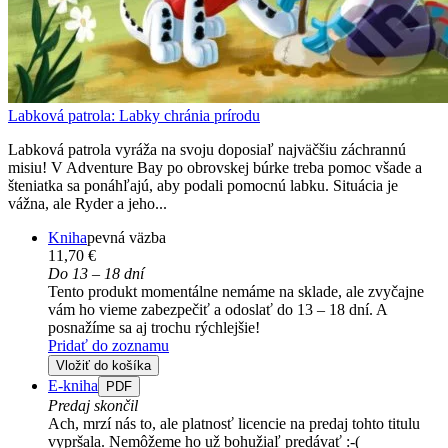
Labková patrola: Labky chránia prírodu
Labková patrola vyráža na svoju doposiaľ najväčšiu záchrannú
misiu! V Adventure Bay po obrovskej búrke treba pomoc všade a
šteniatka sa ponáhľajú, aby podali pomocnú labku. Situácia je
vážna, ale Ryder a jeho...
Kniha
pevná väzba
11,70 €
Do 13 – 18 dní
Tento produkt momentálne nemáme na sklade, ale zvyčajne
vám ho vieme zabezpečiť a odoslať do 13 – 18 dní. A
posnažíme sa aj trochu rýchlejšie!
Pridať do zoznamu
Vložiť do košíka
E-kniha
PDF
Predaj skončil
Ach, mrzí nás to, ale platnosť licencie na predaj tohto titulu
vypršala. Nemôžeme ho už bohužiaľ predávať :-(