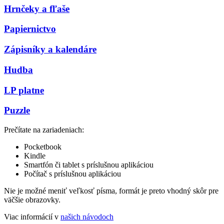
Hrnčeky a fľaše
Papiernictvo
Zápisníky a kalendáre
Hudba
LP platne
Puzzle
Prečítate na zariadeniach:
Pocketbook
Kindle
Smartfón či tablet s príslušnou aplikáciou
Počítač s príslušnou aplikáciou
Nie je možné meniť veľkosť písma, formát je preto vhodný skôr pre
väčšie obrazovky.
Viac informácií v
našich návodoch