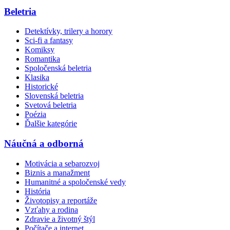
Beletria
Detektívky, trilery a horory
Sci-fi a fantasy
Komiksy
Romantika
Spoločenská beletria
Klasika
Historické
Slovenská beletria
Svetová beletria
Poézia
Ďalšie kategórie
Náučná a odborná
Motivácia a sebarozvoj
Biznis a manažment
Humanitné a spoločenské vedy
História
Životopisy a reportáže
Vzťahy a rodina
Zdravie a životný štýl
Počítače a internet