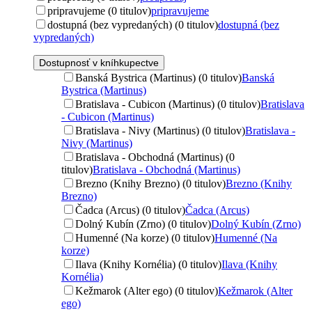
pripravujeme (0 titulov)
pripravujeme
dostupná (bez vypredaných) (0 titulov)
dostupná (bez
vypredaných)
Dostupnosť v kníhkupectve
Banská Bystrica (Martinus) (0 titulov)
Banská
Bystrica (Martinus)
Bratislava - Cubicon (Martinus) (0 titulov)
Bratislava
- Cubicon (Martinus)
Bratislava - Nivy (Martinus) (0 titulov)
Bratislava -
Nivy (Martinus)
Bratislava - Obchodná (Martinus) (0
titulov)
Bratislava - Obchodná (Martinus)
Brezno (Knihy Brezno) (0 titulov)
Brezno (Knihy
Brezno)
Čadca (Arcus) (0 titulov)
Čadca (Arcus)
Dolný Kubín (Zrno) (0 titulov)
Dolný Kubín (Zrno)
Humenné (Na korze) (0 titulov)
Humenné (Na
korze)
Ilava (Knihy Kornélia) (0 titulov)
Ilava (Knihy
Kornélia)
Kežmarok (Alter ego) (0 titulov)
Kežmarok (Alter
ego)