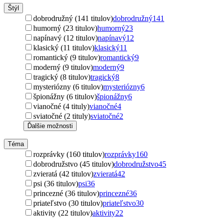
Štýl
dobrodružný (141 titulov)
dobrodružný
141
humorný (23 titulov)
humorný
23
napínavý (12 titulov)
napínavý
12
klasický (11 titulov)
klasický
11
romantický (9 titulov)
romantický
9
moderný (9 titulov)
moderný
9
tragický (8 titulov)
tragický
8
mysteriózny (6 titulov)
mysteriózny
6
špionážny (6 titulov)
špionážny
6
vianočné (4 tituly)
vianočné
4
sviatočné (2 tituly)
sviatočné
2
Ďalšie možnosti
Téma
rozprávky (160 titulov)
rozprávky
160
dobrodružstvo (45 titulov)
dobrodružstvo
45
zvieratá (42 titulov)
zvieratá
42
psi (36 titulov)
psi
36
princezné (36 titulov)
princezné
36
priateľstvo (30 titulov)
priateľstvo
30
aktivity (22 titulov)
aktivity
22