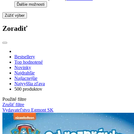
Ďalšie možnosti
Zúžiť výber
Zoradiť
Bestsellery
Top hodnotené
Novinky
Najdrahšie
Najlacnejšie
Najvyššia zľava
500 produktov
Použité filtre
Zrušiť filtre
Vydavateľstvo Egmont SK