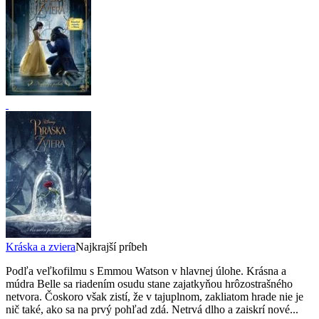
Kráska a zviera
Najkrajší príbeh
Podľa veľkofilmu s Emmou Watson v hlavnej úlohe. Krásna a
múdra Belle sa riadením osudu stane zajatkyňou hrôzostrašného
netvora. Čoskoro však zistí, že v tajuplnom, zakliatom hrade nie je
nič také, ako sa na prvý pohľad zdá. Netrvá dlho a zaiskrí nové...