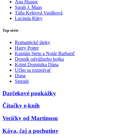
Ana Huang
Sarah J. Maas
Táňa Keleová Vasilková
Lucinda Riley
Top série
Romantické úteky
Harry Potter
Kapitán Stein a Notár Barbarič
Denník odvážneho bojka
Krimi Dominika Dána
Učím sa rozprávať
Duna
Smradi
Darčekové poukážky
Čítačky e-kníh
Vecičky od Martinusu
Káva, čaj a pochutiny