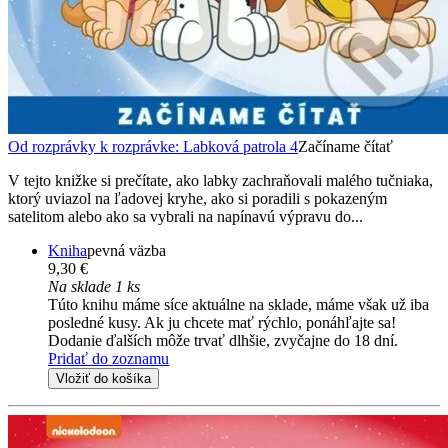
Od rozprávky k rozprávke: Labková patrola 4
Začíname čítať
V tejto knižke si prečítate, ako labky zachraňovali malého tučniaka,
ktorý uviazol na ľadovej kryhe, ako si poradili s pokazeným
satelitom alebo ako sa vybrali na napínavú výpravu do...
Kniha
pevná väzba
9,30 €
Na sklade 1 ks
Túto knihu máme síce aktuálne na sklade, máme však už iba
posledné kusy. Ak ju chcete mať rýchlo, ponáhľajte sa!
Dodanie ďalších môže trvať dlhšie, zvyčajne do 18 dní.
Pridať do zoznamu
Vložiť do košíka