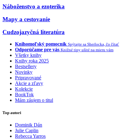
Náboženstvo a ezoterika
Mapy a cestovanie
Cudzojazyčná literatúra
Knihomoľský pomocník
Spýtajte sa Sherlocka, čo čítať
Odporúčame pre vás
Knižné tipy ušité na mieru vám
Všetky knihy
Knihy roka 2025
Bestsellery
Novinky
Pripravované
Akcie a zľavy
Kolekcie
BookTok
Mám záujem o titul
Top autori
Dominik Dán
Julie Caplin
Rebecca Yarros