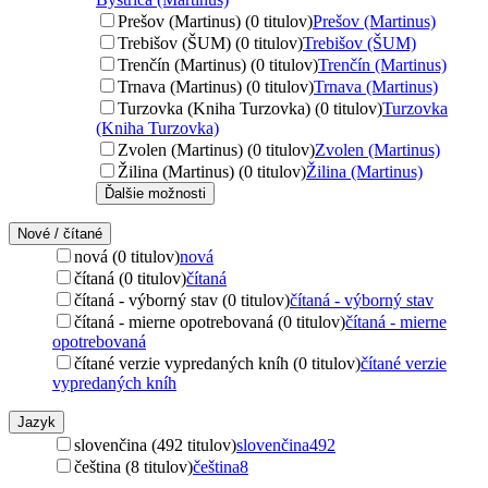
Prešov (Martinus) (0 titulov)
Prešov (Martinus)
Trebišov (ŠUM) (0 titulov)
Trebišov (ŠUM)
Trenčín (Martinus) (0 titulov)
Trenčín (Martinus)
Trnava (Martinus) (0 titulov)
Trnava (Martinus)
Turzovka (Kniha Turzovka) (0 titulov)
Turzovka
(Kniha Turzovka)
Zvolen (Martinus) (0 titulov)
Zvolen (Martinus)
Žilina (Martinus) (0 titulov)
Žilina (Martinus)
Ďalšie možnosti
Nové / čítané
nová (0 titulov)
nová
čítaná (0 titulov)
čítaná
čítaná - výborný stav (0 titulov)
čítaná - výborný stav
čítaná - mierne opotrebovaná (0 titulov)
čítaná - mierne
opotrebovaná
čítané verzie vypredaných kníh (0 titulov)
čítané verzie
vypredaných kníh
Jazyk
slovenčina (492 titulov)
slovenčina
492
čeština (8 titulov)
čeština
8