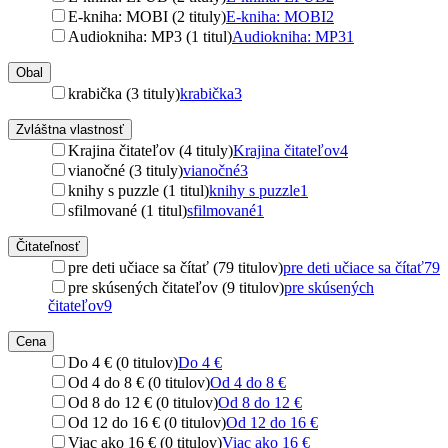
E-kniha: MOBI (2 tituly)
E-kniha: MOBI
2
Audiokniha: MP3 (1 titul)
Audiokniha: MP3
1
Obal
krabička (3 tituly)
krabička
3
Zvláštna vlastnosť
Krajina čitateľov (4 tituly)
Krajina čitateľov
4
vianočné (3 tituly)
vianočné
3
knihy s puzzle (1 titul)
knihy s puzzle
1
sfilmované (1 titul)
sfilmované
1
Čitateľnosť
pre deti učiace sa čítať (79 titulov)
pre deti učiace sa čítať
79
pre skúsených čitateľov (9 titulov)
pre skúsených
čitateľov
9
Cena
Do 4 € (0 titulov)
Do 4 €
Od 4 do 8 € (0 titulov)
Od 4 do 8 €
Od 8 do 12 € (0 titulov)
Od 8 do 12 €
Od 12 do 16 € (0 titulov)
Od 12 do 16 €
Viac ako 16 € (0 titulov)
Viac ako 16 €