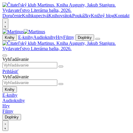
Doručenie
Kníhkupectvá
Knihovrátok
Poukážky
Knižný blog
Kontakt
E-knihy
Audioknihy
Hry
Filmy
Knihy
Doplnky
Vyhľadávanie
Prihlásiť
Vyhľadávanie
Knihy
E-knihy
Audioknihy
Hry
Filmy
Doplnky