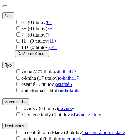
Vek
0+ (0 titulov)
0+
3+ (0 titulov)
3+
7+ (0 titulov)
7+
11+ (0 titulov)
11+
14+ (0 titulov)
14+
Ďalšie možnosti
Typ
kniha (477 titulov)
kniha
477
e-kniha (17 titulov)
e-kniha
17
ostatné (5 titulov)
ostatné
5
audiokniha (1 titul)
audiokniha
1
Zobraziť iba
novinky (0 titulov)
novinky
zľavnené tituly (0 titulov)
zľavnené tituly
Dostupnosť
na centrálnom sklade (0 titulov)
na centrálnom sklade
predpredaj (0 titulov)
predpredaj