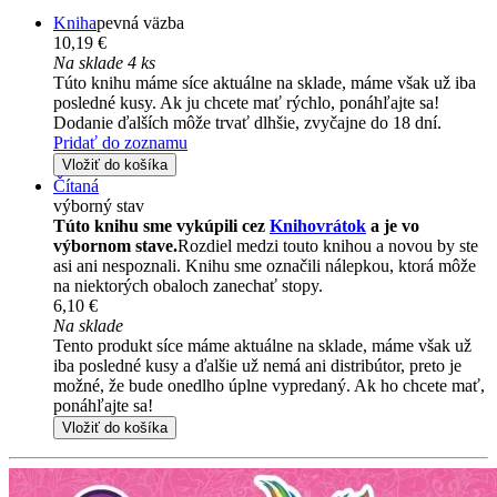
Kniha
pevná väzba
10,19 €
Na sklade 4 ks
Túto knihu máme síce aktuálne na sklade, máme však už iba
posledné kusy. Ak ju chcete mať rýchlo, ponáhľajte sa!
Dodanie ďalších môže trvať dlhšie, zvyčajne do 18 dní.
Pridať do zoznamu
Vložiť do košíka
Čítaná
výborný stav
Túto knihu sme vykúpili cez
Knihovrátok
a je vo
výbornom stave.
Rozdiel medzi touto knihou a novou by ste
asi ani nespoznali. Knihu sme označili nálepkou, ktorá môže
na niektorých obaloch zanechať stopy.
6,10 €
Na sklade
Tento produkt síce máme aktuálne na sklade, máme však už
iba posledné kusy a ďalšie už nemá ani distribútor, preto je
možné, že bude onedlho úplne vypredaný. Ak ho chcete mať,
ponáhľajte sa!
Vložiť do košíka