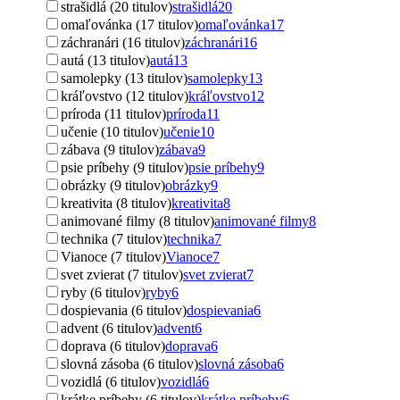
strašidlá (20 titulov)
strašidlá
20
omaľovánka (17 titulov)
omaľovánka
17
záchranári (16 titulov)
záchranári
16
autá (13 titulov)
autá
13
samolepky (13 titulov)
samolepky
13
kráľovstvo (12 titulov)
kráľovstvo
12
príroda (11 titulov)
príroda
11
učenie (10 titulov)
učenie
10
zábava (9 titulov)
zábava
9
psie príbehy (9 titulov)
psie príbehy
9
obrázky (9 titulov)
obrázky
9
kreativita (8 titulov)
kreativita
8
animované filmy (8 titulov)
animované filmy
8
technika (7 titulov)
technika
7
Vianoce (7 titulov)
Vianoce
7
svet zvierat (7 titulov)
svet zvierat
7
ryby (6 titulov)
ryby
6
dospievania (6 titulov)
dospievania
6
advent (6 titulov)
advent
6
doprava (6 titulov)
doprava
6
slovná zásoba (6 titulov)
slovná zásoba
6
vozidlá (6 titulov)
vozidlá
6
krátke príbehy (6 titulov)
krátke príbehy
6