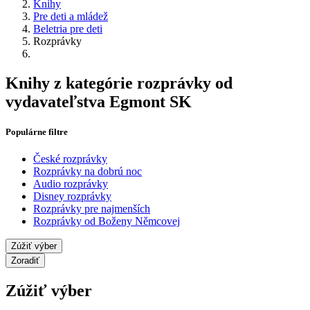
Knihy
Pre deti a mládež
Beletria pre deti
Rozprávky
Knihy z kategórie rozprávky od
vydavateľstva Egmont SK
Populárne filtre
České rozprávky
Rozprávky na dobrú noc
Audio rozprávky
Disney rozprávky
Rozprávky pre najmenších
Rozprávky od Boženy Němcovej
Zúžiť výber
Zoradiť
Zúžiť výber