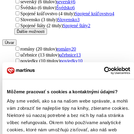
severský (6 titulov)
severský
6
Švédsko (6 titulov)
Švédsko
6
Spojené kráľovstvo (4 tituly)
Spojené kráľovstvo
4
Slovensko (3 tituly)
Slovensko
3
Spojené štáty (2 tituly)
Spojené štáty
2
Ďalšie možnosti
Útvar
romány (20 titulov)
romány
20
učebnice (13 titulov)
učebnice
13
poviedky (10 titulov)
poviedky
10
encyklopédie (1 titul)
encyklopédie
1
Podžáner
rozprávky (240 titulov)
rozprávky
240
fantasy (4 tituly)
fantasy
4
Môžeme pracovať s cookies a kontaktnými údajmi?
sci-fi (1 titul)
sci-fi
1
Aby sme vedeli, ako sa na našom webe správate, a mohli
maľované čítanie (1 titul)
maľované čítanie
1
vám zobraziť tie najlepšie tipy na knihy, zbierame cookies.
Rok vydania
Niektoré sú naozaj potrebné a bez nich by naša stránka
2026 (0 titulov)
2026
vôbec nefungovala. Okrem toho používame analytické
2025 (0 titulov)
2025
cookies, ktoré nám umožňujú zisťovať, ako náš web
2024 (0 titulov)
2024