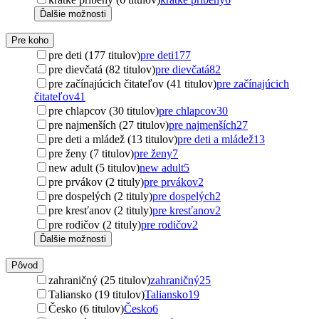
Ďalšie možnosti
Pre koho
pre deti (177 titulov)
pre deti
177
pre dievčatá (82 titulov)
pre dievčatá
82
pre začínajúcich čitateľov (41 titulov)
pre začínajúcich
čitateľov
41
pre chlapcov (30 titulov)
pre chlapcov
30
pre najmenších (27 titulov)
pre najmenších
27
pre deti a mládež (13 titulov)
pre deti a mládež
13
pre ženy (7 titulov)
pre ženy
7
new adult (5 titulov)
new adult
5
pre prvákov (2 tituly)
pre prvákov
2
pre dospelých (2 tituly)
pre dospelých
2
pre kresťanov (2 tituly)
pre kresťanov
2
pre rodičov (2 tituly)
pre rodičov
2
Ďalšie možnosti
Pôvod
zahraničný (25 titulov)
zahraničný
25
Taliansko (19 titulov)
Taliansko
19
Česko (6 titulov)
Česko
6