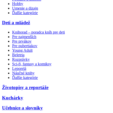
Hobby
Umenie a dizajn
Ďalšie kategórie
Deti a mládež
Knihorad – poradca kníh pre deti
Pre najmenších
Pre prvákov
Pre pubertiakov
Young Adult
Beletria
Rozprávky
Sci-fi, fantasy a komiksy
Leporelá
Náučné knihy
Ďalšie kategórie
Životopisy a reportáže
Kuchárky
Učebnice a slovníky