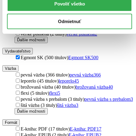
Povoliť všetko
málo textu
121
menej obrázkov, viac textu (32 titulov)
menej obrázkov,
viac textu
32
Odmietnuť
obrázky bez textu (15 titulov)
obrázky bez textu
15
plne ilustrovaná (10 titulov)
plne ilustrovaná
10
veľké písmená (2 tituly)
veľké písmená
2
Ďalšie možnosti
Vydavateľstvo
Egmont SK (500 titulov)
Egmont SK
500
Väzba
pevná väzba (366 titulov)
pevná väzba
366
leporelo (45 titulov)
leporelo
45
brožovaná väzba (40 titulov)
brožovaná väzba
40
flexi (5 titulov)
flexi
5
pevná väzba s prebalom (3 tituly)
pevná väzba s prebalom
3
šitá väzba (3 tituly)
šitá väzba
3
Ďalšie možnosti
Formát
E-kniha: PDF (17 titulov)
E-kniha: PDF
17
E-kniha: EPUB (2 tituly)
E-kniha: EPUB
2