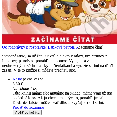
Od rozprávky k rozprávke: Labková patrola 5
Začíname čítať
Statočné labky sa už ženú! Keď je niekto v núdzi, tím hrdinov z
Labkovej patroly sa ponáhľa na pomoc. Vydajte sa za
neohrozenými záchranárskymi šteniatkami a vyrazte s nimi na ďalší
zásah! V tejto knižke si môžete prečítať, ako...
Kniha
pevná väzba
8,80 €
Na sklade 1 ks
Túto knihu máme síce aktuálne na sklade, máme však už iba
posledné kusy. Ak ju chcete mať rýchlo, ponáhľajte sa!
Dodanie ďalších môže trvať dlhšie, zvyčajne do 18 dní.
Pridať do zoznamu
Vložiť do košíka