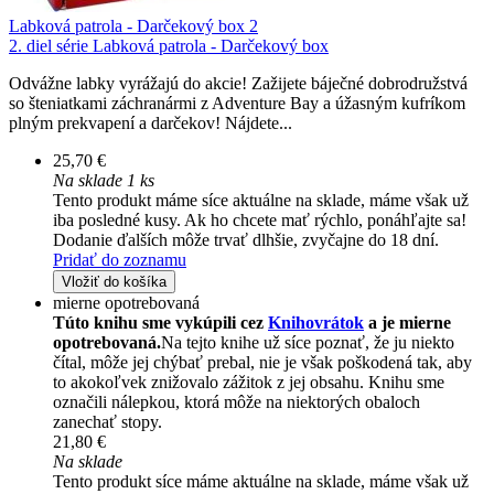
Labková patrola - Darčekový box 2
2. diel série
Labková patrola - Darčekový box
Odvážne labky vyrážajú do akcie! Zažijete báječné dobrodružstvá
so šteniatkami záchranármi z Adventure Bay a úžasným kufríkom
plným prekvapení a darčekov! Nájdete...
25,70 €
Na sklade 1 ks
Tento produkt máme síce aktuálne na sklade, máme však už
iba posledné kusy. Ak ho chcete mať rýchlo, ponáhľajte sa!
Dodanie ďalších môže trvať dlhšie, zvyčajne do 18 dní.
Pridať do zoznamu
Vložiť do košíka
mierne opotrebovaná
Túto knihu sme vykúpili cez
Knihovrátok
a je mierne
opotrebovaná.
Na tejto knihe už síce poznať, že ju niekto
čítal, môže jej chýbať prebal, nie je však poškodená tak, aby
to akokoľvek znižovalo zážitok z jej obsahu. Knihu sme
označili nálepkou, ktorá môže na niektorých obaloch
zanechať stopy.
21,80 €
Na sklade
Tento produkt síce máme aktuálne na sklade, máme však už