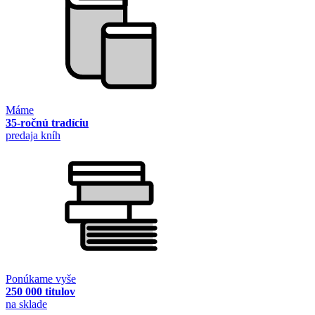
Máme
35-ročnú tradíciu
predaja kníh
Ponúkame vyše
250 000 titulov
na sklade