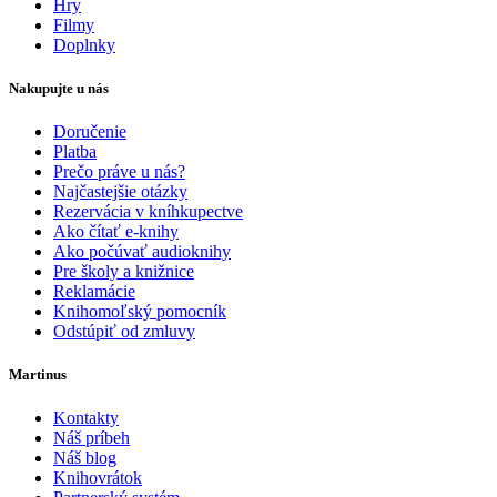
Hry
Filmy
Doplnky
Nakupujte u nás
Doručenie
Platba
Prečo práve u nás?
Najčastejšie otázky
Rezervácia v kníhkupectve
Ako čítať e-knihy
Ako počúvať audioknihy
Pre školy a knižnice
Reklamácie
Knihomoľský pomocník
Odstúpiť od zmluvy
Martinus
Kontakty
Náš príbeh
Náš blog
Knihovrátok