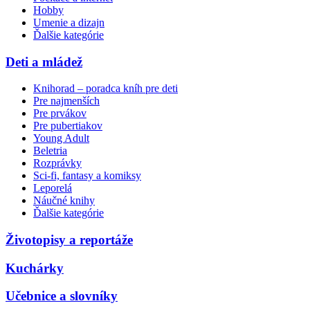
Hobby
Umenie a dizajn
Ďalšie kategórie
Deti a mládež
Knihorad – poradca kníh pre deti
Pre najmenších
Pre prvákov
Pre pubertiakov
Young Adult
Beletria
Rozprávky
Sci-fi, fantasy a komiksy
Leporelá
Náučné knihy
Ďalšie kategórie
Životopisy a reportáže
Kuchárky
Učebnice a slovníky