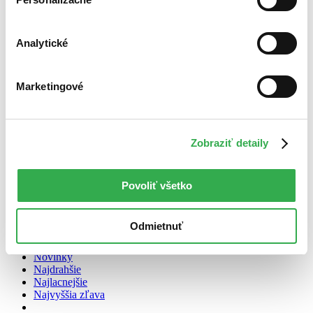
Cena
Do 4 € (0 titulov)
Do 4 €
Analytické
Od 4 do 8 € (0 titulov)
Od 4 do 8 €
Od 8 do 12 € (0 titulov)
Od 8 do 12 €
Od 12 do 16 € (0 titulov)
Od 12 do 16 €
Marketingové
Viac ako 16 € (0 titulov)
Viac ako 16 €
Ďalšie možnosti
Zúžiť výber
Zobraziť detaily
Zoradiť
Povoliť všetko
Odmietnuť
Bestsellery
Top hodnotené
Novinky
Najdrahšie
Najlacnejšie
Najvyššia zľava