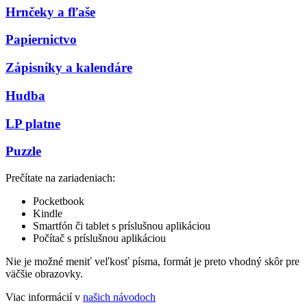
Hrnčeky a fľaše
Papiernictvo
Zápisníky a kalendáre
Hudba
LP platne
Puzzle
Prečítate na zariadeniach:
Pocketbook
Kindle
Smartfón či tablet s príslušnou aplikáciou
Počítač s príslušnou aplikáciou
Nie je možné meniť veľkosť písma, formát je preto vhodný skôr pre
väčšie obrazovky.
Viac informácií v
našich návodoch