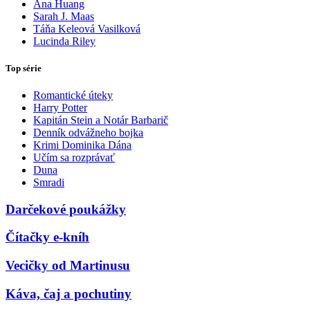
Ana Huang
Sarah J. Maas
Táňa Keleová Vasilková
Lucinda Riley
Top série
Romantické úteky
Harry Potter
Kapitán Stein a Notár Barbarič
Denník odvážneho bojka
Krimi Dominika Dána
Učím sa rozprávať
Duna
Smradi
Darčekové poukážky
Čítačky e-kníh
Vecičky od Martinusu
Káva, čaj a pochutiny