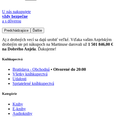
U nás nakupujete
vždy bezpečne
a s dôverou
Predchádzajúce
Ďalšie
Aj z drobných vecí sa dajú urobiť veľké. Vďaka vašim Anjelským
drobným ste pri nákupoch na Martinuse darovali už
1 501 846,00 €
na Dobrého Anjela
. Ďakujeme!
Kníhkupectvá
Bratislava - Obchodná
• Otvorené do 20:00
Všetky kníhkupectvá
Udalosti
Spriatelené kníhkupectvá
Kategórie
Knihy
E-knihy
Audioknihy