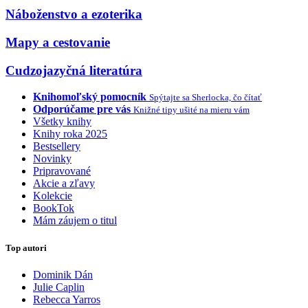
Náboženstvo a ezoterika
Mapy a cestovanie
Cudzojazyčná literatúra
Knihomoľský pomocník
Spýtajte sa Sherlocka, čo čítať
Odporúčame pre vás
Knižné tipy ušité na mieru vám
Všetky knihy
Knihy roka 2025
Bestsellery
Novinky
Pripravované
Akcie a zľavy
Kolekcie
BookTok
Mám záujem o titul
Top autori
Dominik Dán
Julie Caplin
Rebecca Yarros