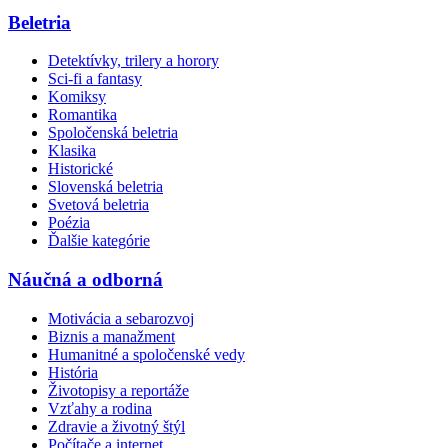
Beletria
Detektívky, trilery a horory
Sci-fi a fantasy
Komiksy
Romantika
Spoločenská beletria
Klasika
Historické
Slovenská beletria
Svetová beletria
Poézia
Ďalšie kategórie
Náučná a odborná
Motivácia a sebarozvoj
Biznis a manažment
Humanitné a spoločenské vedy
História
Životopisy a reportáže
Vzťahy a rodina
Zdravie a životný štýl
Počítače a internet