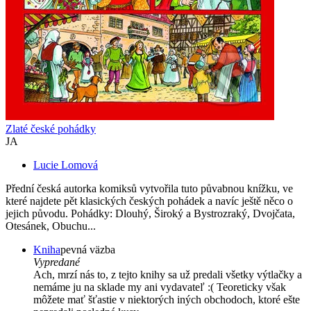
Zlaté české pohádky
JA
Lucie Lomová
Přední česká autorka komiksů vytvořila tuto půvabnou knížku, ve
které najdete pět klasických českých pohádek a navíc ještě něco o
jejich původu. Pohádky: Dlouhý, Široký a Bystrozraký, Dvojčata,
Otesánek, Obuchu...
Kniha
pevná väzba
Vypredané
Ach, mrzí nás to, z tejto knihy sa už predali všetky výtlačky a
nemáme ju na sklade my ani vydavateľ :( Teoreticky však
môžete mať šťastie v niektorých iných obchodoch, ktoré ešte