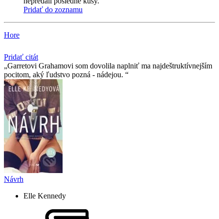
nepredali posledné kusy.
Pridať do zoznamu
Hore
Pridať citát
Garretovi Grahamovi som dovolila naplniť ma najdeštruktívnejším
pocitom, aký ľudstvo pozná - nádejou.
Návrh
Elle Kennedy