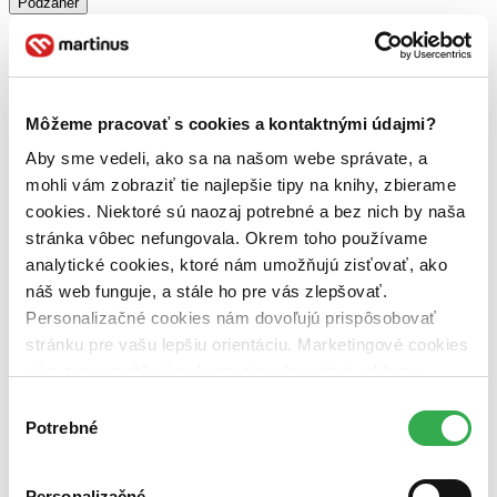
Podžáner
komiksy (1 titul)
komiksy
1
Rok vydania
2026 (0 titulov)
2026
2025 (0 titulov)
2025
Môžeme pracovať s cookies a kontaktnými údajmi?
2024 (0 titulov)
2024
2023 (0 titulov)
2023
Aby sme vedeli, ako sa na našom webe správate, a
2022 (0 titulov)
2022
mohli vám zobraziť tie najlepšie tipy na knihy, zbierame
2021 a staršie (0 titulov)
2021 a staršie
cookies. Niektoré sú naozaj potrebné a bez nich by naša
Ďalšie možnosti
stránka vôbec nefungovala. Okrem toho používame
Autor
analytické cookies, ktoré nám umožňujú zisťovať, ako
Lucie Lomová (1 titul)
Lucie Lomová
1
náš web funguje, a stále ho pre vás zlepšovať.
Personalizačné cookies nám dovoľujú prispôsobovať
Obrázky a text
stránku pre vašu lepšiu orientáciu. Marketingové cookies
menej obrázkov, viac textu (1 titul)
menej obrázkov, viac
textu
1
nám zas umožňujú zobrazenie relevantnej reklamy.
Niektoré údaje zdieľame aj s tretími stranami. Veľmi by
Výber
Vydavateľstvo
nám pomohlo, keby sme mohli používať všetky tieto
Potrebné
súhlasu
Práh (1 titul)
Práh
1
cookies. Ďakujeme!
Väzba
Personalizačné
pevná väzba (1 titul)
pevná väzba
1