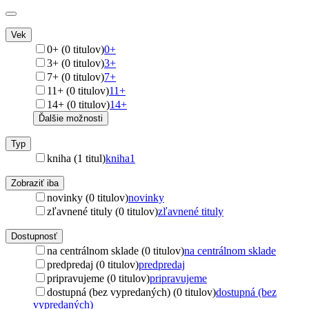
Vek
0+ (0 titulov)
0+
3+ (0 titulov)
3+
7+ (0 titulov)
7+
11+ (0 titulov)
11+
14+ (0 titulov)
14+
Ďalšie možnosti
Typ
kniha (1 titul)
kniha
1
Zobraziť iba
novinky (0 titulov)
novinky
zľavnené tituly (0 titulov)
zľavnené tituly
Dostupnosť
na centrálnom sklade (0 titulov)
na centrálnom sklade
predpredaj (0 titulov)
predpredaj
pripravujeme (0 titulov)
pripravujeme
dostupná (bez vypredaných) (0 titulov)
dostupná (bez
vypredaných)