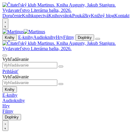
Doručenie
Kníhkupectvá
Knihovrátok
Poukážky
Knižný blog
Kontakt
E-knihy
Audioknihy
Hry
Filmy
Knihy
Doplnky
Vyhľadávanie
Prihlásiť
Vyhľadávanie
Knihy
E-knihy
Audioknihy
Hry
Filmy
Doplnky