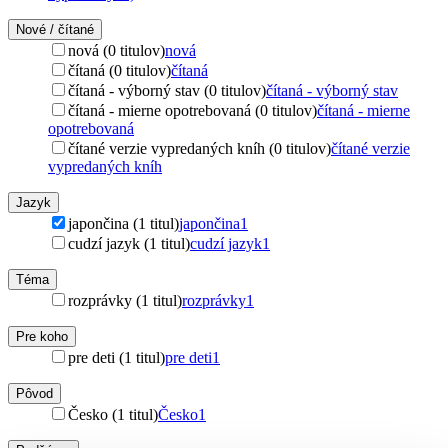
Nové / čítané
nová (0 titulov)
nová
čítaná (0 titulov)
čítaná
čítaná - výborný stav (0 titulov)
čítaná - výborný stav
čítaná - mierne opotrebovaná (0 titulov)
čítaná - mierne
opotrebovaná
čítané verzie vypredaných kníh (0 titulov)
čítané verzie
vypredaných kníh
Jazyk
japončina (1 titul)
japončina
1
cudzí jazyk (1 titul)
cudzí jazyk
1
Téma
rozprávky (1 titul)
rozprávky
1
Pre koho
pre deti (1 titul)
pre deti
1
Pôvod
Česko (1 titul)
Česko
1