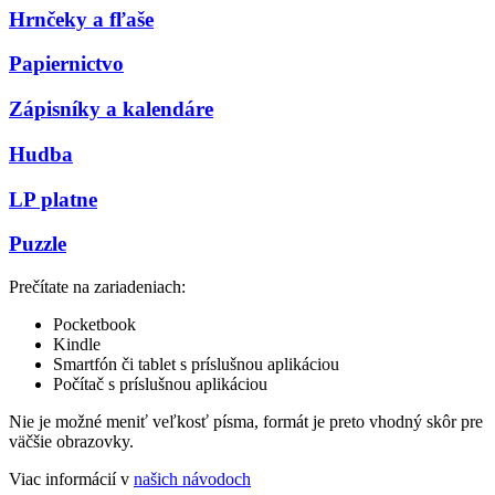
Hrnčeky a fľaše
Papiernictvo
Zápisníky a kalendáre
Hudba
LP platne
Puzzle
Prečítate na zariadeniach:
Pocketbook
Kindle
Smartfón či tablet s príslušnou aplikáciou
Počítač s príslušnou aplikáciou
Nie je možné meniť veľkosť písma, formát je preto vhodný skôr pre
väčšie obrazovky.
Viac informácií v
našich návodoch