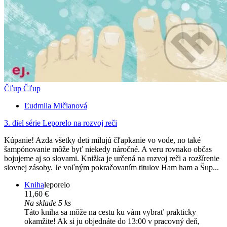
Čľup Čľup
Ľudmila Mičianová
3. diel série
Leporelo na rozvoj reči
Kúpanie! Azda všetky deti milujú čľapkanie vo vode, no také
šampónovanie môže byť niekedy náročné. A veru rovnako občas
bojujeme aj so slovami. Knižka je určená na rozvoj reči a rozšírenie
slovnej zásoby. Je voľným pokračovaním titulov Ham ham a Šup...
Kniha
leporelo
11,60 €
Na sklade 5 ks
Táto kniha sa môže na cestu ku vám vybrať prakticky
okamžite! Ak si ju objednáte do 13:00 v pracovný deň,