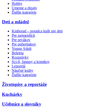
Hobby
Umenie a dizajn
Ďalšie kategórie
Deti a mládež
Knihorad – poradca kníh pre deti
Pre najmenších
Pre prvákov
Pre pubertiakov
Young Adult
Beletria
Rozprávky
Sci-fi, fantasy a komiksy
Leporelá
Náučné knihy
Ďalšie kategórie
Životopisy a reportáže
Kuchárky
Učebnice a slovníky