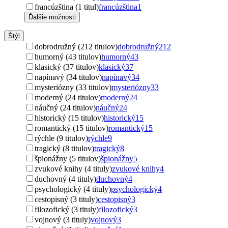
francúzština (1 titul)
francúzština
1
Ďalšie možnosti
Štýl
dobrodružný (212 titulov)
dobrodružný
212
humorný (43 titulov)
humorný
43
klasický (37 titulov)
klasický
37
napínavý (34 titulov)
napínavý
34
mysteriózny (33 titulov)
mysteriózny
33
moderný (24 titulov)
moderný
24
náučný (24 titulov)
náučný
24
historický (15 titulov)
historický
15
romantický (15 titulov)
romantický
15
rýchle (9 titulov)
rýchle
9
tragický (8 titulov)
tragický
8
špionážny (5 titulov)
špionážny
5
zvukové knihy (4 tituly)
zvukové knihy
4
duchovný (4 tituly)
duchovný
4
psychologický (4 tituly)
psychologický
4
cestopisný (3 tituly)
cestopisný
3
filozofický (3 tituly)
filozofický
3
vojnový (3 tituly)
vojnový
3