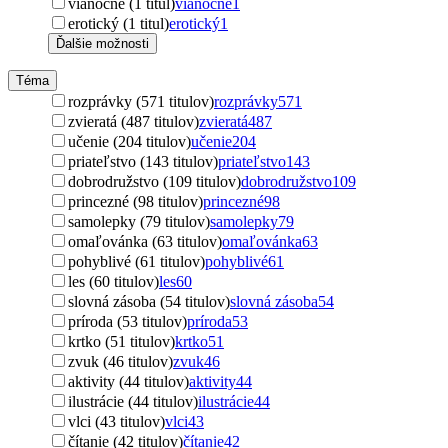
vianočné (1 titul)
vianočné
1
erotický (1 titul)
erotický
1
Ďalšie možnosti
Téma
rozprávky (571 titulov)
rozprávky
571
zvieratá (487 titulov)
zvieratá
487
učenie (204 titulov)
učenie
204
priateľstvo (143 titulov)
priateľstvo
143
dobrodružstvo (109 titulov)
dobrodružstvo
109
princezné (98 titulov)
princezné
98
samolepky (79 titulov)
samolepky
79
omaľovánka (63 titulov)
omaľovánka
63
pohyblivé (61 titulov)
pohyblivé
61
les (60 titulov)
les
60
slovná zásoba (54 titulov)
slovná zásoba
54
príroda (53 titulov)
príroda
53
krtko (51 titulov)
krtko
51
zvuk (46 titulov)
zvuk
46
aktivity (44 titulov)
aktivity
44
ilustrácie (44 titulov)
ilustrácie
44
vlci (43 titulov)
vlci
43
čítanie (42 titulov)
čítanie
42