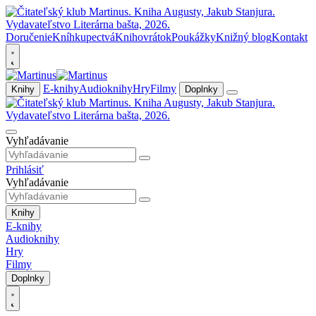
Doručenie
Kníhkupectvá
Knihovrátok
Poukážky
Knižný blog
Kontakt
E-knihy
Audioknihy
Hry
Filmy
Knihy
Doplnky
Vyhľadávanie
Prihlásiť
Vyhľadávanie
Knihy
E-knihy
Audioknihy
Hry
Filmy
Doplnky