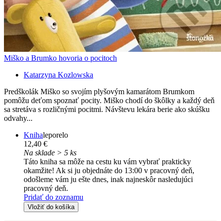
Miško a Brumko hovoria o pocitoch
Katarzyna Kozlowska
Predškolák Miško so svojím plyšovým kamarátom Brumkom
pomôžu deťom spoznať pocity. Miško chodí do škôlky a každý deň
sa stretáva s rozličnými pocitmi. Návštevu lekára berie ako skúšku
odvahy...
Kniha
leporelo
12,40 €
Na sklade > 5 ks
Táto kniha sa môže na cestu ku vám vybrať prakticky
okamžite! Ak si ju objednáte do 13:00 v pracovný deň,
odošleme vám ju ešte dnes, inak najneskôr nasledujúci
pracovný deň.
Pridať do zoznamu
Vložiť do košíka