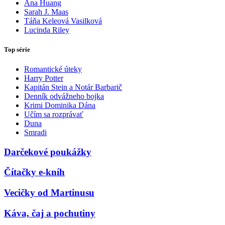
Ana Huang
Sarah J. Maas
Táňa Keleová Vasilková
Lucinda Riley
Top série
Romantické úteky
Harry Potter
Kapitán Stein a Notár Barbarič
Denník odvážneho bojka
Krimi Dominika Dána
Učím sa rozprávať
Duna
Smradi
Darčekové poukážky
Čítačky e-kníh
Vecičky od Martinusu
Káva, čaj a pochutiny