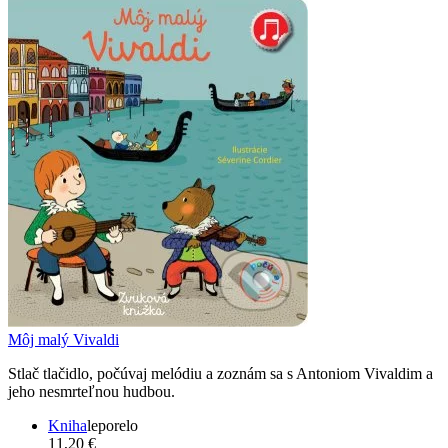
Môj malý Vivaldi
Stlač tlačidlo, počúvaj melódiu a zoznám sa s Antoniom Vivaldim a
jeho nesmrteľnou hudbou.
Kniha
leporelo
11,20 €