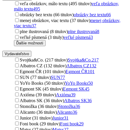
veľa obrázkov, málo textu (495 titulov)
veľa obrázkov,
málo textu
495
obrázky bez textu (66 titulov)
obrázky bez textu
66
menej obrázkov, viac textu (37 titulov)
menej obrázkov,
viac textu
37
plne ilustrovaná (8 titulov)
plne ilustrovaná
8
veľké písmená (3 tituly)
veľké písmená
3
Ďalšie možnosti
Vydavateľstvo
Svojtka&Co. (217 titulov)
Svojtka&Co.
217
Albatros CZ (132 titulov)
Albatros CZ
132
Egmont ČR (101 titulov)
Egmont ČR
101
SUN (77 titulov)
SUN
77
YoYo Books (50 titulov)
YoYo Books
50
Egmont SK (45 titulov)
Egmont SK
45
Axióma (39 titulov)
Axióma
39
Albatros SK (36 titulov)
Albatros SK
36
Stonožka (36 titulov)
Stonožka
36
Alicanto (36 titulov)
Alicanto
36
Junior (31 titulov)
Junior
31
Foni book (29 titulov)
Foni book
29
Matys (27 titulov)
Matys
27