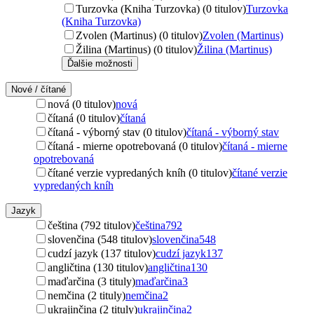
Turzovka (Kniha Turzovka) (0 titulov)
Turzovka
(Kniha Turzovka)
Zvolen (Martinus) (0 titulov)
Zvolen (Martinus)
Žilina (Martinus) (0 titulov)
Žilina (Martinus)
Ďalšie možnosti
Nové / čítané
nová (0 titulov)
nová
čítaná (0 titulov)
čítaná
čítaná - výborný stav (0 titulov)
čítaná - výborný stav
čítaná - mierne opotrebovaná (0 titulov)
čítaná - mierne
opotrebovaná
čítané verzie vypredaných kníh (0 titulov)
čítané verzie
vypredaných kníh
Jazyk
čeština (792 titulov)
čeština
792
slovenčina (548 titulov)
slovenčina
548
cudzí jazyk (137 titulov)
cudzí jazyk
137
angličtina (130 titulov)
angličtina
130
maďarčina (3 tituly)
maďarčina
3
nemčina (2 tituly)
nemčina
2
ukrajinčina (2 tituly)
ukrajinčina
2