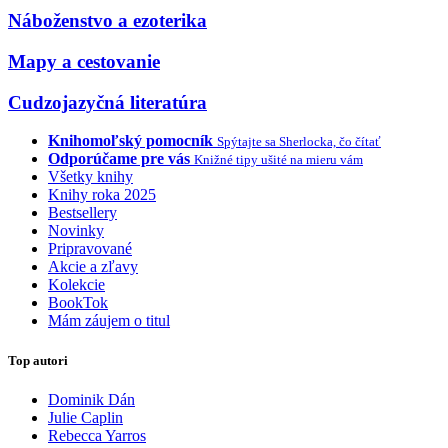
Náboženstvo a ezoterika
Mapy a cestovanie
Cudzojazyčná literatúra
Knihomoľský pomocník
Spýtajte sa Sherlocka, čo čítať
Odporúčame pre vás
Knižné tipy ušité na mieru vám
Všetky knihy
Knihy roka 2025
Bestsellery
Novinky
Pripravované
Akcie a zľavy
Kolekcie
BookTok
Mám záujem o titul
Top autori
Dominik Dán
Julie Caplin
Rebecca Yarros