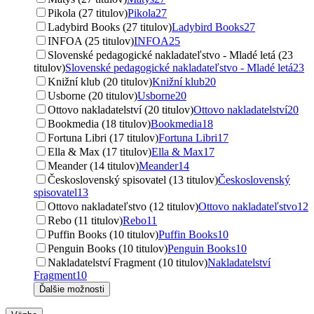
Pikola (27 titulov)
Pikola
27
Ladybird Books (27 titulov)
Ladybird Books
27
INFOA (25 titulov)
INFOA
25
Slovenské pedagogické nakladateľstvo - Mladé letá (23
titulov)
Slovenské pedagogické nakladateľstvo - Mladé letá
23
Knižní klub (20 titulov)
Knižní klub
20
Usborne (20 titulov)
Usborne
20
Ottovo nakladatelství (20 titulov)
Ottovo nakladatelství
20
Bookmedia (18 titulov)
Bookmedia
18
Fortuna Libri (17 titulov)
Fortuna Libri
17
Ella & Max (17 titulov)
Ella & Max
17
Meander (14 titulov)
Meander
14
Československý spisovatel (13 titulov)
Československý
spisovatel
13
Ottovo nakladateľstvo (12 titulov)
Ottovo nakladateľstvo
12
Rebo (11 titulov)
Rebo
11
Puffin Books (10 titulov)
Puffin Books
10
Penguin Books (10 titulov)
Penguin Books
10
Nakladatelství Fragment (10 titulov)
Nakladatelství
Fragment
10
Ďalšie možnosti