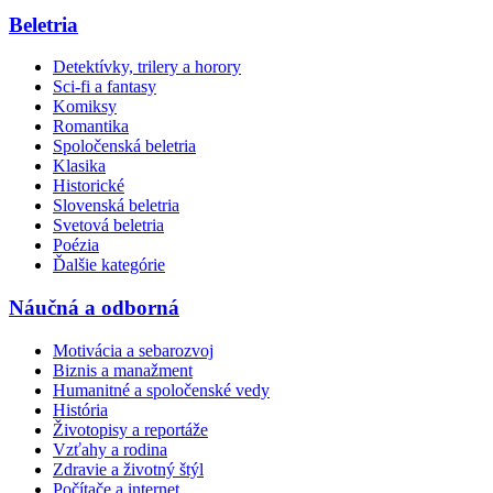
Beletria
Detektívky, trilery a horory
Sci-fi a fantasy
Komiksy
Romantika
Spoločenská beletria
Klasika
Historické
Slovenská beletria
Svetová beletria
Poézia
Ďalšie kategórie
Náučná a odborná
Motivácia a sebarozvoj
Biznis a manažment
Humanitné a spoločenské vedy
História
Životopisy a reportáže
Vzťahy a rodina
Zdravie a životný štýl
Počítače a internet