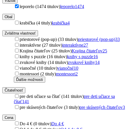
Väzba
leporelo (1474 titulov)
leporelo
1474
Obal
krabička (4 tituly)
krabička
4
Zvláštna vlastnosť
priestorové (pop-up) (33 titulov)
priestorové (pop-up)
33
interaktívne (27 titulov)
interaktívne
27
Krajina čitateľov (25 titulov)
Krajina čitateľov
25
knihy s puzzle (16 titulov)
knihy s puzzle
16
zvukové knihy (14 titulov)
zvukové knihy
14
vianočné (10 titulov)
vianočné
10
montessori (2 tituly)
montessori
2
Ďalšie možnosti
Čitateľnosť
pre deti učiace sa čítať (141 titulov)
pre deti učiace sa
čítať
141
pre skúsených čitateľov (3 tituly)
pre skúsených čitateľov
3
Cena
Do 4 € (0 titulov)
Do 4 €