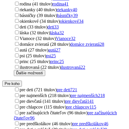
rodina (41 titulov)
rodina
41
riekanky (40 titulov)
riekanky
40
básničky (39 titulov)
básničky
39
okienkové (34 titulov)
okienkové
34
deti (33 titulov)
deti
33
láska (32 titulov)
láska
32
Vianoce (32 titulov)
Vianoce
32
domáce zvieratá (28 titulov)
domáce zvieratá
28
autá (27 titulov)
autá
27
psi (25 titulov)
psi
25
princ (25 titulov)
princ
25
ilustrovaná (22 titulov)
ilustrovaná
22
Ďalšie možnosti
Pre koho
pre deti (721 titulov)
pre deti
721
pre najmenších (218 titulov)
pre najmenších
218
pre dievčatá (141 titulov)
pre dievčatá
141
pre chlapcov (115 titulov)
pre chlapcov
115
pre začínajúcich čitateľov (96 titulov)
pre začínajúcich
čitateľov
96
pre predškolákov (46 titulov)
pre predškolákov
46