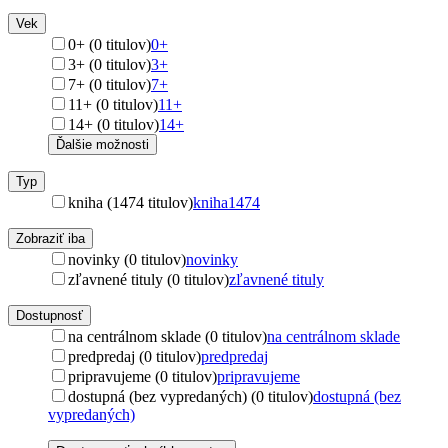
Vek
0+ (0 titulov)
0+
3+ (0 titulov)
3+
7+ (0 titulov)
7+
11+ (0 titulov)
11+
14+ (0 titulov)
14+
Ďalšie možnosti
Typ
kniha (1474 titulov)
kniha
1474
Zobraziť iba
novinky (0 titulov)
novinky
zľavnené tituly (0 titulov)
zľavnené tituly
Dostupnosť
na centrálnom sklade (0 titulov)
na centrálnom sklade
predpredaj (0 titulov)
predpredaj
pripravujeme (0 titulov)
pripravujeme
dostupná (bez vypredaných) (0 titulov)
dostupná (bez
vypredaných)