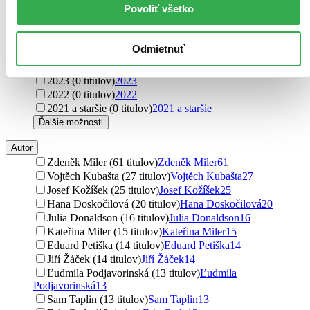
Povoliť všetko
Rok vydania
2026 (0 titulov)
2026
Odmietnuť
2025 (0 titulov)
2025
2024 (0 titulov)
2024
2023 (0 titulov)
2023
2022 (0 titulov)
2022
2021 a staršie (0 titulov)
2021 a staršie
Ďalšie možnosti
Autor
Zdeněk Miler (61 titulov)
Zdeněk Miler
61
Vojtěch Kubašta (27 titulov)
Vojtěch Kubašta
27
Josef Kožíšek (25 titulov)
Josef Kožíšek
25
Hana Doskočilová (20 titulov)
Hana Doskočilová
20
Julia Donaldson (16 titulov)
Julia Donaldson
16
Kateřina Miler (15 titulov)
Kateřina Miler
15
Eduard Petiška (14 titulov)
Eduard Petiška
14
Jiří Žáček (14 titulov)
Jiří Žáček
14
Ľudmila Podjavorinská (13 titulov)
Ľudmila
Podjavorinská
13
Sam Taplin (13 titulov)
Sam Taplin
13