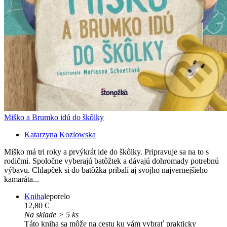
Miško a Brumko idú do škôlky
Katarzyna Kozlowska
Miško má tri roky a prvýkrát ide do škôlky. Pripravuje sa na to s
rodičmi. Spoločne vyberajú batôžtek a dávajú dohromady potrebnú
výbavu. Chlapček si do batôžka pribalí aj svojho najvernejšieho
kamaráta...
Kniha
leporelo
12,80 €
Na sklade > 5 ks
Táto kniha sa môže na cestu ku vám vybrať prakticky