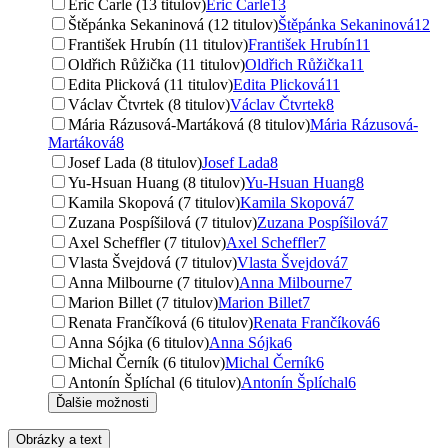
Eric Carle (13 titulov)
Eric Carle
13
Štěpánka Sekaninová (12 titulov)
Štěpánka Sekaninová
12
František Hrubín (11 titulov)
František Hrubín
11
Oldřich Růžička (11 titulov)
Oldřich Růžička
11
Edita Plicková (11 titulov)
Edita Plicková
11
Václav Čtvrtek (8 titulov)
Václav Čtvrtek
8
Mária Rázusová-Martáková (8 titulov)
Mária Rázusová-
Martáková
8
Josef Lada (8 titulov)
Josef Lada
8
Yu-Hsuan Huang (8 titulov)
Yu-Hsuan Huang
8
Kamila Skopová (7 titulov)
Kamila Skopová
7
Zuzana Pospíšilová (7 titulov)
Zuzana Pospíšilová
7
Axel Scheffler (7 titulov)
Axel Scheffler
7
Vlasta Švejdová (7 titulov)
Vlasta Švejdová
7
Anna Milbourne (7 titulov)
Anna Milbourne
7
Marion Billet (7 titulov)
Marion Billet
7
Renata Frančíková (6 titulov)
Renata Frančíková
6
Anna Sójka (6 titulov)
Anna Sójka
6
Michal Černík (6 titulov)
Michal Černík
6
Antonín Šplíchal (6 titulov)
Antonín Šplíchal
6
Ďalšie možnosti
Obrázky a text