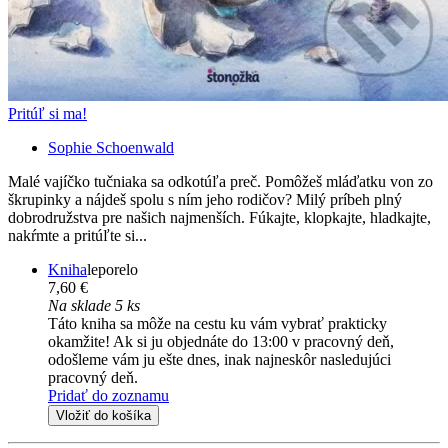
Pritúľ si ma!
Sophie Schoenwald
Malé vajíčko tučniaka sa odkotúľa preč. Pomôžeš mláďatku von zo
škrupinky a nájdeš spolu s ním jeho rodičov? Milý príbeh plný
dobrodružstva pre našich najmenších. Fúkajte, klopkajte, hladkajte,
nakŕmte a pritúľte si...
Kniha
leporelo
7,60 €
Na sklade 5 ks
Táto kniha sa môže na cestu ku vám vybrať prakticky
okamžite! Ak si ju objednáte do 13:00 v pracovný deň,
odošleme vám ju ešte dnes, inak najneskôr nasledujúci
pracovný deň.
Pridať do zoznamu
Vložiť do košíka