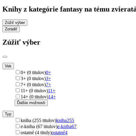
Knihy z kategórie fantasy na tému zvierat
Zúžiť výber
Zoradiť
Zúžiť výber
Vek
0+ (0 titulov)
0+
3+ (0 titulov)
3+
7+ (0 titulov)
7+
11+ (0 titulov)
11+
14+ (0 titulov)
14+
Ďalšie možnosti
Typ
kniha (255 titulov)
kniha
255
e-kniha (67 titulov)
e-kniha
67
ostatné (4 tituly)
ostatné
4