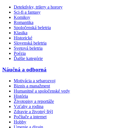
Detektívky, trilery a horory
Sci-fi a fantasy
Komiksy
Romantika
Spoločenská beletria
Klasika
Historické
Slovenská beletria
Svetová beletria
Poézia
Ďalšie kategórie
Náučná a odborná
Motivácia a sebarozvoj
Biznis a manažment
Humanitné a spoločenské vedy
História
Životopisy a reportáže
Vzťahy a rodina
Zdravie a životný štýl
Počítače a internet
Hobby
Umenie a dizajn