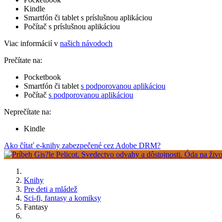
Kindle
Smartfón či tablet s príslušnou aplikáciou
Počítač s príslušnou aplikáciou
Viac informácií v
našich návodoch
Prečítate na:
Pocketbook
Smartfón či tablet
s podporovanou aplikáciou
Počítač
s podporovanou aplikáciou
Neprečítate na:
Kindle
Ako čítať e-knihy zabezpečené cez Adobe DRM?
Knihy
Pre deti a mládež
Sci-fi, fantasy a komiksy
Fantasy