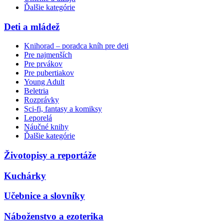
Ďalšie kategórie
Deti a mládež
Knihorad – poradca kníh pre deti
Pre najmenších
Pre prvákov
Pre pubertiakov
Young Adult
Beletria
Rozprávky
Sci-fi, fantasy a komiksy
Leporelá
Náučné knihy
Ďalšie kategórie
Životopisy a reportáže
Kuchárky
Učebnice a slovníky
Náboženstvo a ezoterika