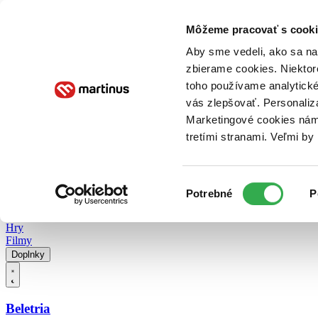
Doručenie
Kníhkupectvá
Knihovrátok
Poukážky
Knižný blog
Kontakt
Môžeme pracovať s cooki
Aby sme vedeli, ako sa na 
zbierame cookies. Niektor
E-knihy
Audioknihy
Hry
Filmy
Knihy
Doplnky
toho používame analytické
vás zlepšovať. Personaliz
Vyhľadávanie
Marketingové cookies nám 
tretími stranami. Veľmi b
Prihlásiť
Vyhľadávanie
Výber
Knihy
Potrebné
P
súhlasu
E-knihy
Audioknihy
Hry
Filmy
Doplnky
Beletria