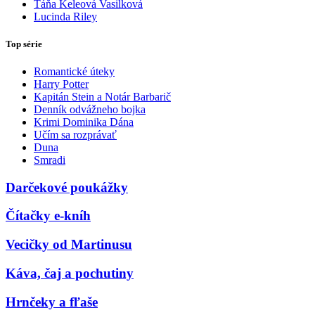
Táňa Keleová Vasilková
Lucinda Riley
Top série
Romantické úteky
Harry Potter
Kapitán Stein a Notár Barbarič
Denník odvážneho bojka
Krimi Dominika Dána
Učím sa rozprávať
Duna
Smradi
Darčekové poukážky
Čítačky e-kníh
Vecičky od Martinusu
Káva, čaj a pochutiny
Hrnčeky a fľaše