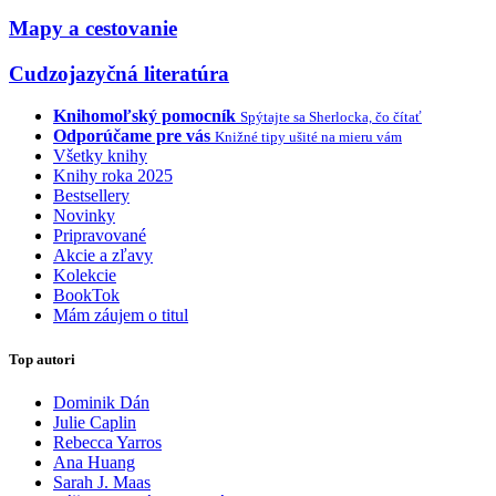
Mapy a cestovanie
Cudzojazyčná literatúra
Knihomoľský pomocník
Spýtajte sa Sherlocka, čo čítať
Odporúčame pre vás
Knižné tipy ušité na mieru vám
Všetky knihy
Knihy roka 2025
Bestsellery
Novinky
Pripravované
Akcie a zľavy
Kolekcie
BookTok
Mám záujem o titul
Top autori
Dominik Dán
Julie Caplin
Rebecca Yarros
Ana Huang
Sarah J. Maas