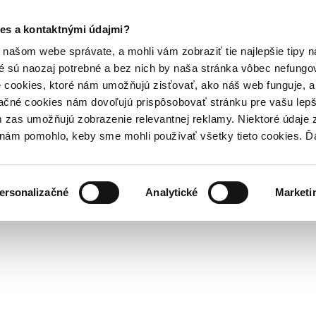
es a kontaktnými údajmi?
našom webe správate, a mohli vám zobraziť tie najlepšie tipy n
é sú naozaj potrebné a bez nich by naša stránka vôbec nefung
 cookies, ktoré nám umožňujú zisťovať, ako náš web funguje, a 
ačné cookies nám dovoľujú prispôsobovať stránku pre vašu lepši
zas umožňujú zobrazenie relevantnej reklamy. Niektoré údaje z
y nám pomohlo, keby sme mohli používať všetky tieto cookies. 
ersonalizačné
Analytické
Marketi