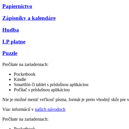
Papiernictvo
Zápisníky a kalendáre
Hudba
LP platne
Puzzle
Prečítate na zariadeniach:
Pocketbook
Kindle
Smartfón či tablet s príslušnou aplikáciou
Počítač s príslušnou aplikáciou
Nie je možné meniť veľkosť písma, formát je preto vhodný skôr pre 
Viac informácií v
našich návodoch
Prečítate na zariadeniach:
Pocketbook