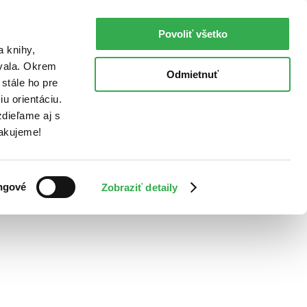
Povoliť všetko
a knihy,
ovala. Okrem
Odmietnuť
stále ho pre
u orientáciu.
dieľame aj s
Ďakujeme!
ngové
Zobraziť detaily